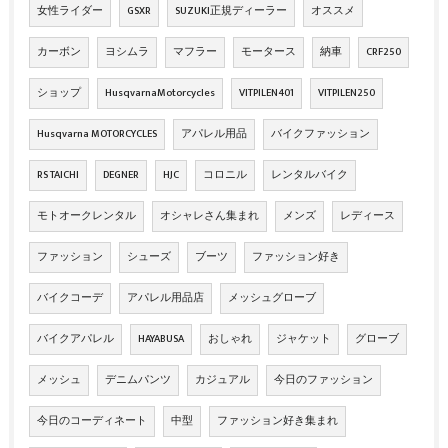
女性ライダー
GSXR
SUZUKI正規ディーラー
オススメ
カーボン
ヨシムラ
マフラー
モータース
納車
CRF250
ショップ
HusqvarnaMotorcycles
VITPILEN401
VITPILEN250
Husqvarna MOTORCYCLES
アパレル用品
バイクファッション
RS TAICHI
DEGNER
HJC
コロニル
レンタルバイク
モトオークレンタル
オシャレさん集まれ
メンズ
レディース
ファッション
シューズ
ブーツ
ファッション好き
バイクコーデ
アパレル用品店
メッシュグローブ
バイクアパレル
HAYABUSA
おしゃれ
ジャケット
グローブ
メッシュ
デニムパンツ
カジュアル
今日のファッション
今日のコーディネート
中型
ファッション好き集まれ