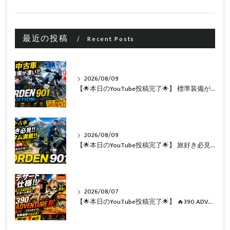
最近の投稿
Recent Posts
2026/08/09
【🌟本日のYouTube投稿完了🌟】 標準装備が凄い!!1オーナー・無転倒の極上中古車🔥 「NORDEN 901 EXPEDITION」が入荷いたしました✨ 【Husqvarna Motorcycles山形】
2026/08/09
【🌟本日のYouTube投稿完了🌟】 旅好き必見🔥!!カスタム満載の極上中古車！ 「NORDEN 901」が入荷いたしました✨【Husqvarna Motorcycles山形】
2026/08/07
【🌟本日のYouTube投稿完了🌟】 🔥390 ADVENTURE R × KTM山形 オリジナルデカール仕様誕生🔥