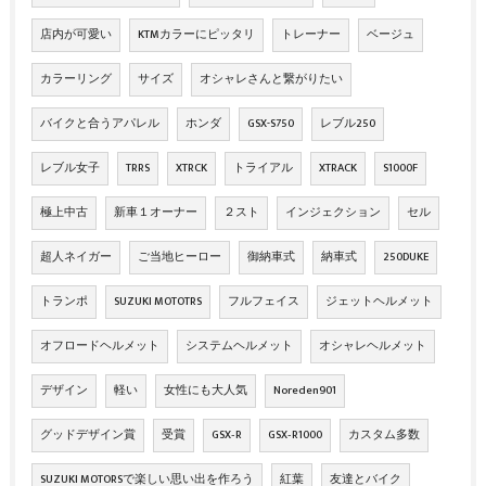
店内が可愛い
KTMカラーにピッタリ
トレーナー
ベージュ
カラーリング
サイズ
オシャレさんと繋がりたい
バイクと合うアパレル
ホンダ
GSX-S750
レブル250
レブル女子
TRRS
XTRCK
トライアル
XTRACK
S1000F
極上中古
新車１オーナー
２スト
インジェクション
セル
超人ネイガー
ご当地ヒーロー
御納車式
納車式
250DUKE
トランポ
SUZUKI MOTOTRS
フルフェイス
ジェットヘルメット
オフロードヘルメット
システムヘルメット
オシャレヘルメット
デザイン
軽い
女性にも大人気
Noreden901
グッドデザイン賞
受賞
GSX‐R
GSX‐R1000
カスタム多数
SUZUKI MOTORSで楽しい思い出を作ろう
紅葉
友達とバイク