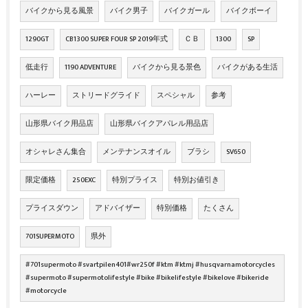
バイクから見る風景
バイク男子
バイクガール
バイクボーイ
1290GT
CB1300 SUPER FOUR SP 2019年式
ＣＢ
1300
SP
低走行
1190 ADVENTURE
バイクから見る景色
バイクがある生活
ハーレー
ストリードグライド
スペシャル
参考
山形県バイク用品店
山形県バイクアパレル用品店
オシャレさん集合
メンテナンスオイル
ブラシ
SV650
限定価格
250EXC
特別プライス
特別お値引き
プライスダウン
アドバイザー
特別価格
たくさん
701SUPERMOTO
県外
#701supermoto #svartpilen401#wr250f #ktm #ktmj #husqvarnamotorcycles
#supermoto #supermotolifestyle #bike #bikelifestyle #bikelove #bikeride
#motorcycle