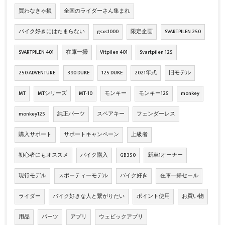
買わなきゃ損
全国のライダーさん集まれ
バイク好きにはたまらない
gsxs1000
限定企画
SVARTPILEN 250
SVARTPILEN 401
在庫一掃
Vitpilen 401
Svartpilen 125
250 ADVENTURE
390 DUKE
125 DUKE
2021年式
旧モデル
MT
MTシリーズ
MT-10
モンキー
モンキー125
monkey
monkey125
純正パーツ
スペアキー
フェンダーレス
購入サポート
サポートキャンペーン
上級者
初心者にもオススメ
バイク購入
GB350
新車1オーナー
現行モデル
スポーティーモデル
バイク好き
在庫一掃セール
ライダー
バイク好きな人と繋がりたい
ポイント使用
お買い物
用品
パーツ
アプリ
ウェビックアプリ