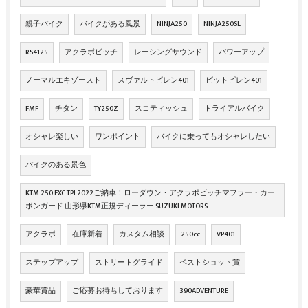
親子バイク
バイクがある風景
NINJA250
NINJA250SL
RS4125
アクラボビッチ
レーシングサウンド
パワーアップ
ノーマルエキゾースト
スヴァルトピレン401
ビットピレン401
FMF
チタン
TY250Z
スコティッシュ
トライアルバイク
オシャレ楽しい
ワンポイント
バイクに乗ってもオシャレしたい
バイクのある景色
KTM 250 EXC TPI 2022ご納車！ローダウン・アクラポビッチマフラー・カー
ボンガード 山形県KTM正規ディーラー SUZUKI MOTORS
アクラポ
在庫新着
カスタム相談
250cc
VP401
ステップアップ
ストリートグライド
ベストショット賞
豪華賞品
ご応募お待ちしております
390ADVENTURE