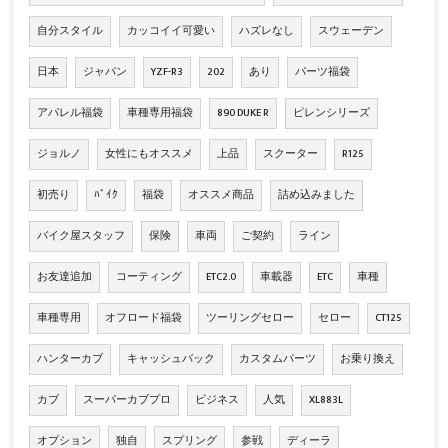
自分スタイル
カッコイイ可愛い
ハズレなし
スウェーデン
日本
ジャパン
YZF-R3
202
あり
パーツ福袋
アパレル福袋
車種専用福袋
890 DUKE R
ピレンシリーズ
ジョルノ
女性にもオススメ
上品
スクーター
R125
初売り
ﾊﾞｲｸ
福袋
オススメ商品
詰め込みました
バイク屋スタッフ
保険
車両
ご契約
ライン
お友達追加
コーティング
ETC2.0
車載器
ETC
車種
車種専用
オフロード福袋
ツーリングセロー
セロー
CT125
ハンターカブ
キャッシュバック
カスタムパーツ
お乗り換え
カブ
スーパーカブプロ
ビジネス
人気
XL883L
オプション
独自
スプリング
参戦
ディーラ