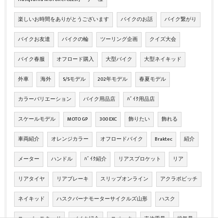
楽しいお時間をありがとうございます
バイクのお話
バイク繋がり
バイクお友達
バイクの輪
ツーリング企画
クイズ大会
バイク春服
オフロード購入
大型バイク
大型ネイキッド
外車
海外
S/Sモデル
202年モデル
春夏モデル
カラーバリエーション
バイク用品店
ﾊﾞｲｸ用品店
スケールモデル
MOTO GP
300 EXC
飾りたい
飾れる
車両紹介
オレンジカラー
オフロードバイク
Braktec
紹介
メーター
ハンドル
ﾊﾞｲｸ紹介
リアスプロケット
リア
リアタイヤ
リアブレーキ
スリップオンライン
アクラポビッチ
ネイキッド
ハスクバーナモーターサイクルズ山形
ハスク