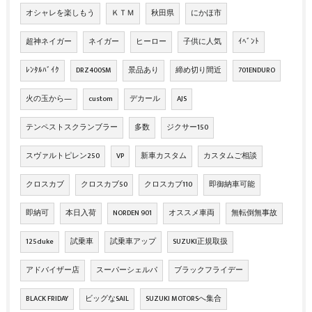
オシャレを楽しもう
ＫＴＭ
秋田県
にかほ市
超神ネイガー
ネイガー
ヒーロー
子供に人気
ｲﾍﾞﾝﾄ
ﾚﾝﾀﾙﾊﾞｲｸ
DRZ400SM
景品あり
締め切り間近
701ENDURO
火の玉から―
custom
デカール
AJS
テンペストスクランブラー
多数
ジクサー150
スヴァルトピレン250
VP
新車カスタム
カスタムご相談
クロスカブ
クロスカブ50
クロスカブ110
即御納車可能
即納可
本日入荷
NORDEN 901
オススメ車両
無転倒無事故
125duke
試乗車
試乗車アップ
SUZUKI正規取扱
アドバイザー店
スーパーシェルパ
ブラックフライデー
BLACK FRIDAY
ビッグなSAIL
SUZUKI MOTORSへ集合