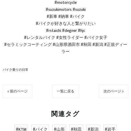
#motorcycle
#suzukimotors #suzuki
#新車 #納車 #バイク
#バイクが好きな人と繋がりたい
#rstaichi #degner #hjc
#レンタルバイク #女性ライダー #バイク女子
#セラミックコーティング #山形県酒田市 #秋田 #新潟 #正規ディー
ラー
バイク乗りの日常
< 前のページ
一覧に戻る
次のページ >
関連タグ
#KTM
#バイク
#山形
#秋田
#新潟
#岩手