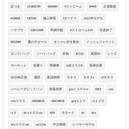
足つき
250EXCTPI
SIXDAYS
Vストローム
SP401
正規取扱
HONDA
CB1100
極上車両
1オーナー
2022年モデル
ハヤブサ
GSX1300R
即納可能
Vストローム250
生産終了
DEGENR
夏の大セール
オシャレ好き集合
メッシュジャケット
タンクバッグ
シートバッグ
長袖
RC125
新型RC
レース
サーキット
街乗り
即納車
GSX２５０R
新車在庫
SUZUKI正規
酒田
配送納車
８８３
８８３n
xl８８３
ハーレーダビッドソン
新着在庫
gsx１３００rr
EXCF
crm
crm２５０
690SMCR
690 SMCR
gsx１２５
rs１２５
rs４
dr-z４００sm
400
モタード
dr
drz
drz４００sm
wr250x
中古車両
レーサーモデル