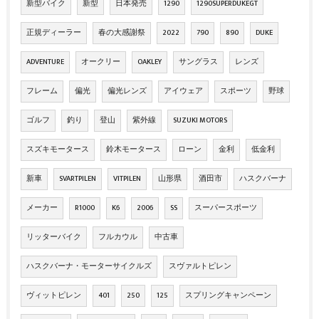
新型バイク
新型
日本発売
1290
1290SUPERDUKEGT
正規ディーラー
春の大感謝祭
2022
790
890
DUKE
ADVENTURE
オークリー
OAKLEY
サングラス
レンズ
フレーム
偏光
偏光レンズ
アイウェア
スポーツ
野球
ゴルフ
釣り
登山
紫外線
SUZUKI MOTORS
スズキモータース
鈴木モータース
ローン
金利
低金利
新車
SVARTPILEN
VITPILEN
山形県
酒田市
ハスクバーナ
メーカー
R1000
K6
2006
SS
スーパースポーツ
リッターバイク
フルカウル
中古車
ハスクバーナ・モーターサイクルズ
スヴァルトピレン
ヴィットピレン
401
250
125
スプリングキャンペーン