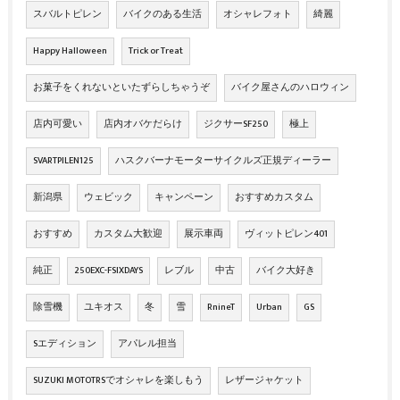
スバルトピレン
バイクのある生活
オシャレフォト
綺麗
Happy Halloween
Trick or Treat
お菓子をくれないといたずらしちゃうぞ
バイク屋さんのハロウィン
店内可愛い
店内オバケだらけ
ジクサーSF250
極上
SVARTPILEN125
ハスクバーナモーターサイクルズ正規ディーラー
新潟県
ウェビック
キャンペーン
おすすめカスタム
おすすめ
カスタム大歓迎
展示車両
ヴィットピレン401
純正
250EXC-FSIXDAYS
レブル
中古
バイク大好き
除雪機
ユキオス
冬
雪
RnineT
Urban
GS
Sエディション
アパレル担当
SUZUKI MOTOTRSでオシャレを楽しもう
レザージャケット