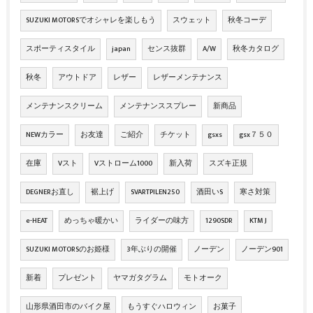
SUZUKI MOTORSでオシャレを楽しもう
スウェット
秋冬コーデ
スポーティスタイル
japan
センス抜群
A/W
秋冬カタログ
秋冬
アウトドア
レザー
レザーメンテナンス
メンテナンスクリーム
メンテナンススプレー
新商品
NEWカラー
お友達
ご紹介
チケット
gsxs
gsx７５０
在庫
Vスト
Vストローム1000
新入荷
スズキ正規
DEGNERお直し
裾上げ
SVARTPILEN250
酒田いS
寒さ対策
e-HEAT
めっちゃ暖かい
ライダーの味方
1290SDR
KTM J
SUZUKI MOTORSのお姫様
3年ぶりの開催
ノーデン
ノーデン901
新着
プレゼント
ヤマガタグラム
モトオーク
山形県酒田市のバイク屋
もうすぐハロウィン
お菓子