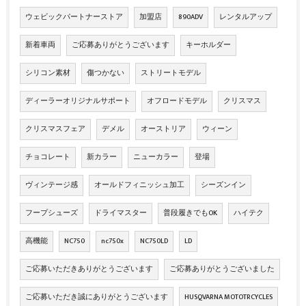
ウェビックパートナーストア
加盟店
890ADV
レンタルアップ
新着車両
ご応募ありがとうございます
キーホルダー
シリコン素材
傷つかない
ストリートモデル
ディーラーオリジナルサポート
オフロードモデル
クリスマス
クリスマスフェア
デメル
オーストリア
ウィーン
チョコレート
新カラー
ニューカラー
登場
ヴィンテージ感
オールドフィニッシュ加工
シーズンイン
フープシューズ
ドライマスター
普段履きでもOK
ハイテク
高機能
NC750
nc750x
NC750LD
LD
ご応募いただきありがとうございます
ご応募ありがとうございました
ご応募いただき誠にありがとうございます
HUSQVARNA MOTOTRCYCLES