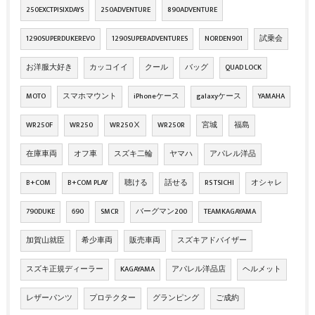
250EXCTPISIXDAYS
250ADVENTURE
890ADVENTURE
1290SUPERDUKEREVO
1290SUPERADVENTURES
NORDEN901
試乗会
お洋服大好き
カッコイイ
クール
バッグ
QUAD LOCK
MOTO
スマホマウント
iPhoneケース
galaxyケース
YAMAHA
WR250F
WR250
WR250Ⅹ
WR250R
宮城
福島
在庫車両
オフ車
スズキ二輪
ヤマハ
アパレル洋品
B+COM
B+COM PLAY
聴ける
話せる
RS TSICHI
オシャレ
790DUKE
690
SMCR
バーグマン200
TEAMKAGAYAMA
加賀山就臣
希少車両
販売車両
スズキアドバイザー
スズキ正規ディーラー
KAGAYAMA
アパレル洋品店
ヘルメット
レザーパンツ
プロテクター
グランピング
ご成約