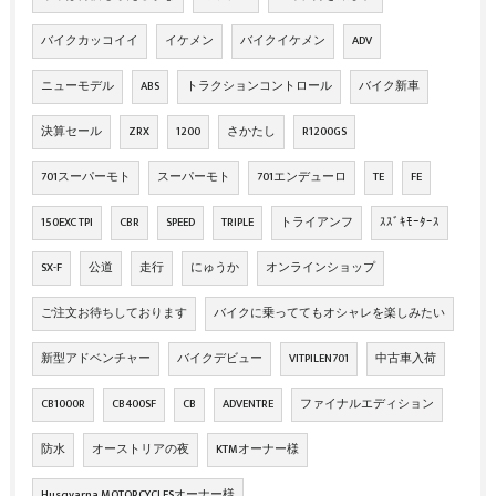
バイクカッコイイ
イケメン
バイクイケメン
ADV
ニューモデル
ABS
トラクションコントロール
バイク新車
決算セール
ZRX
1200
さかたし
R1200GS
701スーパーモト
スーパーモト
701エンデューロ
TE
FE
150EXC TPI
CBR
SPEED
TRIPLE
トライアンフ
ｽｽﾞｷﾓｰﾀｰｽ
SX-F
公道
走行
にゅうか
オンラインショップ
ご注文お待ちしております
バイクに乗っててもオシャレを楽しみたい
新型アドベンチャー
バイクデビュー
VITPILEN701
中古車入荷
CB1000R
CB400SF
CB
ADVENTRE
ファイナルエディション
防水
オーストリアの夜
KTMオーナー様
Husqvarna MOTORCYCLESオーナー様