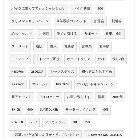
バイクに乗っててもオシャレしたい
バイク冬眠
500
クリスマスキャンペーン
今年最後のイベント
抽選会
割引券
めっちゃお得
ご来店
誰でも引ける
サポート
新車ご成約
ストリート
通販
購入
青森県
宮城県
岩手県
モトマップ
モトマップ正規
オーストラリア
仕様
残り2台
HSS970n
250EXCF
シックスデイズ
初心者にもおすすめ
ZZR1400
マレーシア
HERITAGE
プレゼントキャンペーン
新アカウント
フォローミー
お願い致します
情報
2008年
ZX‐6R
600
SUPERDUKER
モーターサイクルズ
901
NORDEN
Z－1
フルカスタム
701
750
ご応募いただき誠にありがとうございました
Husqvarna MOTOCYCLES