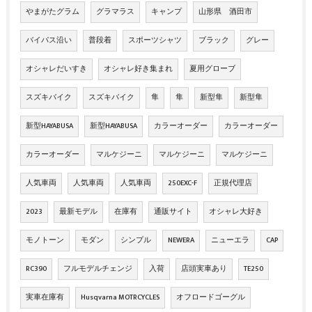
やまがたグラム
グラマラス
キャンプ
山形県 酒田市
バイパス沿い
普段着
スポーツシャツ
ブラック
グレー
オシャレだいすき
オシャレ好き集まれ
夏用グローブ
スズキバイク
スズキバイク
隼
隼
新型隼
新型隼
新型HAYABUSA
新型HAYABUSA
カラーオーダー
カラーオーダー
カラーオーダー
マルケジーニ
マルケジーニ
マルケジーニ
人気車両
人気車両
人気車両
250EXC-F
正規代理店
2023
最新モデル
在庫有
通販サイト
オシャレ大好き
モノトーン
モダン
シンプル
NEWERA
ニューエラ
CAP
RC390
フルモデルチェンジ
入荷
店頭実車あり
TE250
実車在庫有
Husqvarna MOTRCYCLES
オフロードゴーグル