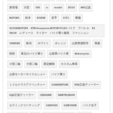
新登場
大型
390
rc
model
JP250
MFJ公認
MOTORS
鈴木
R1000R
岩手
ｶｽﾀﾑ
整備
SUZUKIMOTORS KTM Husqvarna MOTORCYCLES バイク アパレル RS
TAICHI レディース ライダー バイク乗り服装 ファッション
390DUKE
新潟
ホワイト
オレンジ
山形県酒田市
青森
秋田
東北のバイク乗り
山形県バイク屋
Motorcycles
小型二輪
大型二輪
限定解除
カスタム車両
山形モーターサイクルショー
バイク乗り
ミドルクラスアドベンチャー
GOADVENTURE
KTM正規ディーラー
HQV正規ディーラー
CBR600RR
SVARTPILEN401
セラミックコーティング
GSXR1000
GSXR1000R
バイク女子