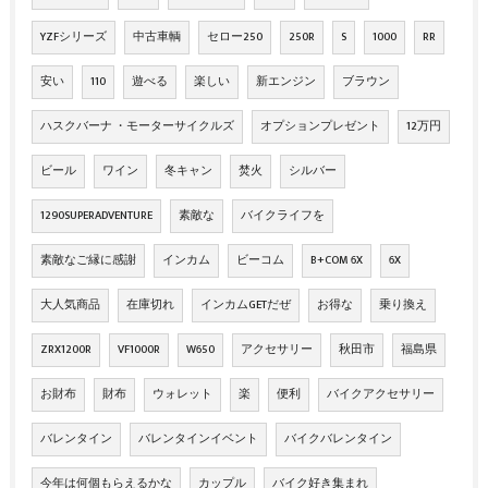
YZFシリーズ
中古車輌
セロー250
250R
S
1000
RR
安い
110
遊べる
楽しい
新エンジン
ブラウン
ハスクバーナ ・モーターサイクルズ
オプションプレゼント
12万円
ビール
ワイン
冬キャン
焚火
シルバー
1290SUPERADVENTURE
素敵な
バイクライフを
素敵なご縁に感謝
インカム
ビーコム
B+COM 6X
6X
大人気商品
在庫切れ
インカムGETだぜ
お得な
乗り換え
ZRX1200R
VF1000R
W650
アクセサリー
秋田市
福島県
お財布
財布
ウォレット
楽
便利
バイクアクセサリー
バレンタイン
バレンタインイベント
バイクバレンタイン
今年は何個もらえるかな
カップル
バイク好き集まれ