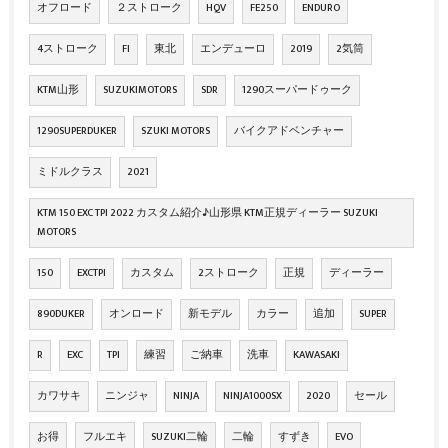
オフロード
２ストローク
HQV
FE250
ENDURO
4ストローク
FI
東北
エンデューロ
2019
2気筒
KTM山形
SUZUKIMOTORS
SDR
1290スーパードゥーク
1290SUPERDUKER
SZUKI MOTORS
バイクアドベンチャー
ミドルクラス
2021
KTM 150 EXC TPI 2022 カスタム紹介♪山形県 KTM正規ディーラー SUZUKI
MOTORS
150
EXCTPI
カスタム
2ストローク
正規
ディーラー
890DUKER
オンロード
新モデル
カラー
追加
SUPER
R
EXC
TPI
練習
ご納車
洗車
KAWASAKI
カワサキ
ニンジャ
NINJA
NINJA1000SX
2020
セール
お得
フルエキ
SUZUKI二輪
二輪
すずき
EVO