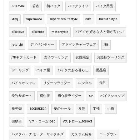
GSX250R
若者
初バイク
バイクライフ
バイク用品
ktmj
supermoto
supermotolifestyle
bike
bikelifestyle
bikelove
bikeride
motorcycle
バイクが好きな人と繋がりたい
rstaichi
アドベンチャー
アドベンチャーフェア
JTB
JTBギフトカード
女子ツーリング
女性限定
お姫様ツーリング
ツーリング
バイク屋
バイクのある暮らし
用品店
バイクオシャレ
リターンライダー
レンタル
免許
免許サポート
初心者
初心者ライダー
GP
バイクショップ
新発売
890DUKEGP
夏のセール
夏物
半袖
小物
御納車
Vストローム1050
Vストローム1050XT
ハスクバーナ モーターサイクルズ
カスタム紹介
ローダウン