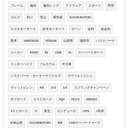
フレーム
偏光
偏光レンズ
アイウェア
スポーツ
野球
ゴルフ
釣り
登山
紫外線
SUZUKI MOTORS
スズキモータース
鈴木モータース
ローン
金利
低金利
新車
SVARTPILEN
VITPILEN
山形県
酒田市
ハスクバーナ
メーカー
R1000
K6
2006
SS
スーパースポーツ
リッターバイク
フルカウル
中古車
ハスクバーナ・モーターサイクルズ
スヴァルトピレン
ヴィットピレン
401
250
125
スプリングキャンペーン
オフロード
２ストローク
HQV
FE250
ENDURO
4ストローク
FI
東北
エンデューロ
2019
2気筒
KTM山形
SUZUKIMOTORS
SDR
1290スーパードゥーク