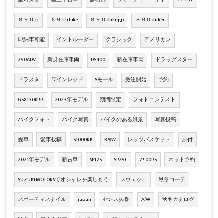
８９０cc
８９０duke
８９０dukegp
８９０duker
即納車可能
イントルーダー
クラシック
アメリカン
250ADV
新規在庫車両
DS400
新在庫車両
ドラッグスター
ドラスタ
ワインレッド
Sモール
受注開始
予約
GSX1300RR
2023年モデル
期間限定
フォトコンテスト
バイクフォト
バイク写真
バイクのある風景
写真投稿
愛車
愛車投稿
S1000RR
BMW
レッツバスケット
原付
2021年モデル
新古車
SP125
SP250
Z900RS
ネット予約
SUZUKI MOTORSでオシャレを楽しもう
スウェット
秋冬コーデ
スポーティスタイル
japan
センス抜群
A/W
秋冬カタログ