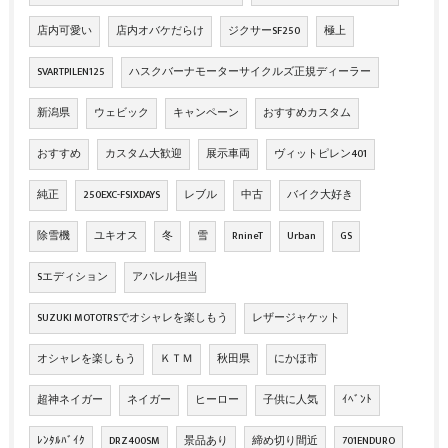
店内可愛い
店内オバケだらけ
ジクサーSF250
極上
SVARTPILEN125
ハスクバーナモーターサイクルズ正規ディーラー
新潟県
ウェビック
キャンペーン
おすすめカスタム
おすすめ
カスタム大歓迎
展示車両
ヴィットピレン401
純正
250EXC-FSIXDAYS
レブル
中古
バイク大好き
除雪機
ユキオス
冬
雪
RnineT
Urban
GS
Sエディション
アパレル担当
SUZUKI MOTOTRSでオシャレを楽しもう
レザージャケット
オシャレを楽しもう
ＫＴＭ
秋田県
にかほ市
超神ネイガー
ネイガー
ヒーロー
子供に人気
ｲﾍﾞﾝﾄ
ﾚﾝﾀﾙﾊﾞｲｸ
DRZ400SM
景品あり
締め切り間近
701ENDURO