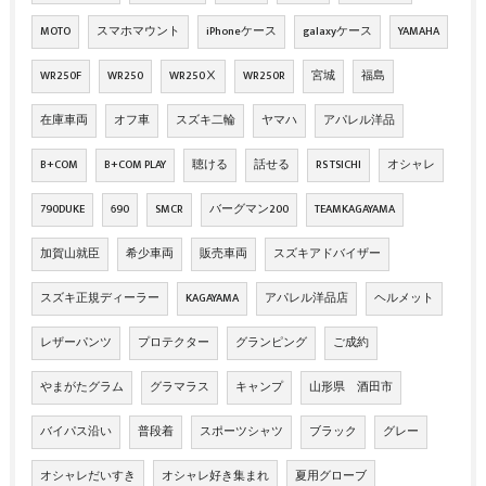
MOTO
スマホマウント
iPhoneケース
galaxyケース
YAMAHA
WR250F
WR250
WR250Ⅹ
WR250R
宮城
福島
在庫車両
オフ車
スズキ二輪
ヤマハ
アパレル洋品
B+COM
B+COM PLAY
聴ける
話せる
RS TSICHI
オシャレ
790DUKE
690
SMCR
バーグマン200
TEAMKAGAYAMA
加賀山就臣
希少車両
販売車両
スズキアドバイザー
スズキ正規ディーラー
KAGAYAMA
アパレル洋品店
ヘルメット
レザーパンツ
プロテクター
グランピング
ご成約
やまがたグラム
グラマラス
キャンプ
山形県 酒田市
バイパス沿い
普段着
スポーツシャツ
ブラック
グレー
オシャレだいすき
オシャレ好き集まれ
夏用グローブ