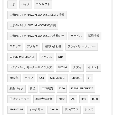
山形
バイク
コンセプト
山形のバイク･SUZUKI MOTORSの口コミ情報
山形のバイク･SUZUKI MOTORSの評判
山形のバイク･SUZUKI MOTORSのお客様の声
サービス
採用情報
スタッフ
アクセス
お問い合わせ
プライバシーポリシー
SUZUKI MOTORSとは
アパレル
KTM
ハスクバーナモーターサイクルズ
SUZUKI
スズキ
イベント
2022年
ポップ
GSX
GSX-S1000GT
S1000GT
GT
新型バイク
新型
日本発売
1290
1290SUPERDUKEGT
正規ディーラー
春の大感謝祭
2022
790
890
DUKE
ADVENTURE
オークリー
OAKLEY
サングラス
レンズ