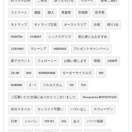
めっちゃお得
ご来店
誰でも引ける
サポート
新車ご成約
ストリート
通販
購入
青森県
宮城県
岩手県
モトマップ
モトマップ正規
オーストラリア
仕様
残り2台
HSS970n
250EXCF
シックスデイズ
初心者にもおすすめ
ZZR1400
マレーシア
HERITAGE
プレゼントキャンペーン
新アカウント
フォローミー
お願い致します
情報
2008年
ZX‐6R
600
SUPERDUKER
モーターサイクルズ
901
NORDEN
Z－1
フルカスタム
701
750
ご応募いただき誠にありがとうございました
Husqvarna MOTOCYCLES
自分スタイル
カッコイイ可愛い
ハズレなし
スウェーデン
日本
ジャパン
YZF-R3
202
あり
パーツ福袋