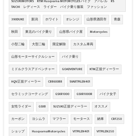
SUZUKIMOTORS KTM Husqvarna MOTORCYCLES バイク アパレル RS
TAICHI レディース ライダー バイク乗り服装 ファッション
390DUKE
新潟
ホワイト
オレンジ
山形県酒田市
青森
秋田
東北のバイク乗り
山形県バイク屋
Motorcycles
小型二輪
大型二輪
限定解除
カスタム車両
山形モーターサイクルショー
バイク乗り
ミドルクラスアドベンチャー
GOADVENTURE
KTM正規ディーラー
HQV正規ディーラー
CBR600RR
SVARTPILEN401
セラミックコーティング
GSXR1000
GSXR1000R
バイク女子
女性ライダー
GSXR
SUZUKI正規ディーラー
オススメ
カーボン
ヨシムラ
マフラー
モータース
納車
CRF250
ショップ
HusqvarnaMotorcycles
VITPILEN401
VITPILEN250