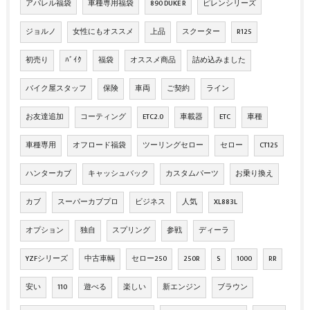
アパレル福袋
車種専用福袋
890 DUKE R
ピレンシリーズ
ジョルノ
女性にもオススメ
上品
スクーター
R125
初売り
ﾊﾞｲｸ
福袋
オススメ商品
詰め込みました
バイク屋スタッフ
保険
車両
ご契約
ライン
お友達追加
コーティング
ETC2.0
車載器
ETC
車種
車種専用
オフロード福袋
ツーリングセロー
セロー
CT125
ハンターカブ
キャッシュバック
カスタムパーツ
お乗り換え
カブ
スーパーカブプロ
ビジネス
人気
XL883L
オプション
独自
スプリング
参戦
ディーラ
YZFシリーズ
中古車輌
セロー250
250R
S
1000
RR
安い
110
遊べる
楽しい
新エンジン
ブラウン