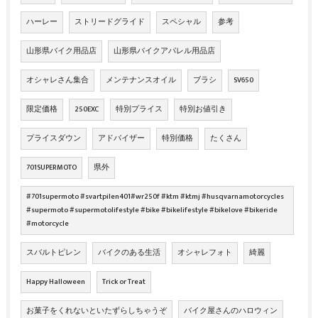
ハーレー
ストリードグライド
スペシャル
参考
山形県バイク用品店
山形県バイクアパレル用品店
オシャレさん集合
メンテナンスオイル
ブラシ
SV650
限定価格
250EXC
特別プライス
特別お値引き
プライスダウン
アドバイザー
特別価格
たくさん
701SUPERMOTO
県外
#701supermoto #svartpilen401#wr250f #ktm #ktmj #husqvarnamotorcycles
#supermoto #supermotolifestyle #bike #bikelifestyle #bikelove #bikeride
#motorcycle
スバルトピレン
バイクのある生活
オシャレフォト
綺麗
Happy Halloween
Trick or Treat
お菓子をくれないといたずらしちゃうぞ
バイク屋さんのハロウィン