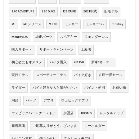
250 ADVENTURE
390 DUKE
125 DUKE
2021年式
旧モデル
MT
MTシリーズ
MT-10
モンキー
モンキー125
monkey
monkey125
純正パーツ
スペアキー
フェンダーレス
購入サポート
サポートキャンペーン
上級者
初心者にもオススメ
バイク購入
GB350
新車1オーナー
現行モデル
スポーティーモデル
バイク好き
在庫一掃セール
ライダー
バイク好きな人と繋がりたい
ポイント使用
お買い物
用品
パーツ
アプリ
ウェビックアプリ
ウェビックパートナーストア
加盟店
890ADV
レンタルアップ
新着車両
ご応募ありがとうございます
キーホルダー
シリコン素材
傷つかない
ストリートモデル