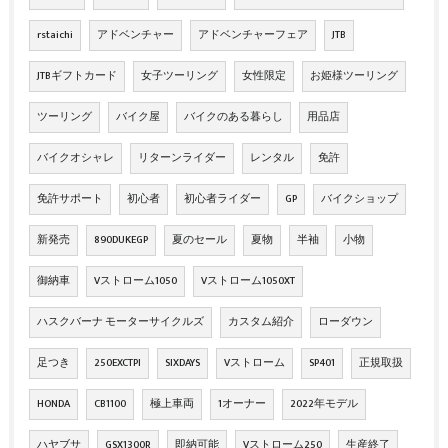
rstaichi
アドベンチャー
アドベンチャーフェア
JTB
JTBギフトカード
女子ツーリング
女性限定
お姫様ツーリング
ツーリング
バイク屋
バイクのある暮らし
用品店
バイクオシャレ
リターンライダー
レンタル
免許
免許サポート
初心者
初心者ライダー
GP
バイクショップ
新発売
890DUKEGP
夏のセール
夏物
半袖
小物
御納車
Vストローム1050
Vストローム1050XT
ハスクバーナ モーターサイクルズ
カスタム紹介
ローダウン
足つき
250EXCTPI
SIXDAYS
Vストローム
SP401
正規取扱
HONDA
CB1100
極上車両
1オーナー
2022年モデル
ハヤブサ
GSX1300R
即納可能
Vストローム250
生産終了