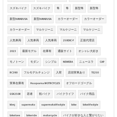
スズキバイク
スズキバイク
隼
隼
新型隼
新型隼
新型HAYABUSA
新型HAYABUSA
カラーオーダー
カラーオーダー
カラーオーダー
マルケジーニ
マルケジーニ
マルケジーニ
人気車両
人気車両
人気車両
250EXC-F
正規代理店
2023
最新モデル
在庫有
通販サイト
オシャレ大好き
モノトーン
モダン
シンプル
NEWERA
ニューエラ
CAP
RC390
フルモデルチェンジ
入荷
店頭実車あり
TE250
実車在庫有
Husqvarna MOTRCYCLES
オフロードゴーグル
GSX250R
若者
初バイク
バイクライフ
バイク用品
ktmj
supermoto
supermotolifestyle
bike
bikelifestyle
bikelove
bikeride
motorcycle
バイクが好きな人と繋がりたい