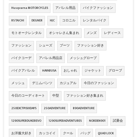
Husqvarna MOTORCYCLES
アパレル用品
バイクファッション
RS TAICHI
DEGNER
HJC
コロニル
レンタルバイク
モトオークレンタル
オシャレさん集まれ
メンズ
レディース
ファッション
シューズ
ブーツ
ファッション好き
バイクコーデ
アパレル用品店
メッシュグローブ
バイクアパレル
HAYABUSA
おしゃれ
ジャケット
グローブ
メッシュ
デニムパンツ
カジュアル
今日のファッション
今日のコーディネート
中型
ファッション好き集まれ
250EXCTPISIXDAYS
250ADVENTURE
890ADVENTURE
1290SUPERDUKEREVO
1290SUPERADVENTURES
NORDEN901
試乗会
お洋服大好き
カッコイイ
クール
バッグ
QUAD LOCK