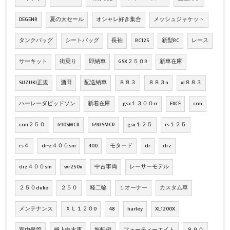
DEGENR
夏の大セール
オシャレ好き集合
メッシュジャケット
タンクバッグ
シートバッグ
長袖
RC125
新型RC
レース
サーキット
街乗り
即納車
GSX２５０R
新車在庫
SUZUKI正規
酒田
配送納車
８８３
８８３n
xl８８３
ハーレーダビッドソン
新着在庫
gsx１３００rr
EXCF
crm
crm２５０
690SMCR
690 SMCR
gsx１２５
rs１２５
rs４
dr-z４００sm
400
モタード
dr
drz
drz４００sm
wr250x
中古車両
レーサーモデル
２５０duke
２５０
軽二輪
１オーナー
カスタム車
メンテナンス
ＸＬ１２０0
48
harley
XL1200X
室内保管
極上中古車
無転倒
フォーティーエイト
８９０