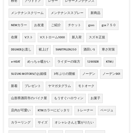
秋冬
アウトドア
レザー
レザーメンテナンス
メンテナンスクリーム
メンテナンススプレー
新商品
NEWカラー
お友達
ご紹介
チケット
gsxs
gsx７５０
在庫
Vスト
Vストローム1000
新入荷
スズキ正規
DEGNERお直し
裾上げ
SVARTPILEN250
酒田いS
寒さ対策
e-HEAT
めっちゃ暖かい
ライダーの味方
1290SDR
KTM J
SUZUKI MOTORSのお姫様
3年ぶりの開催
ノーデン
ノーデン901
新着
プレゼント
ヤマガタグラム
モトオーク
山形県酒田市のバイク屋
もうすぐハロウィン
お菓子
店内が可愛い
KTMカラーにピッタリ
トレーナー
ベージュ
カラーリング
サイズ
オシャレさんと繋がりたい