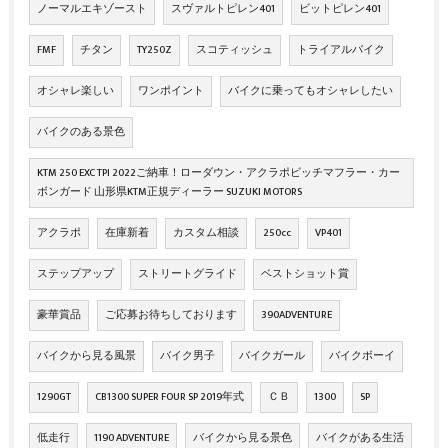
ノーマルエキゾースト
スヴァルトピレン401
ビットピレン401
FMF
チタン
TY250Z
スコティッシュ
トライアルバイク
オシャレ楽しい
ワンポイント
バイクに乗ってもオシャレしたい
バイクのある景色
KTM 250 EXC TPI 2022ご納車！ローダウン・アクラポビッチマフラー・カー
ボンガード 山形県KTM正規ディーラー SUZUKI MOTORS
アクラポ
在庫新着
カスタム相談
250cc
VP401
ステップアップ
ストリートグライド
ベストショット賞
豪華賞品
ご応募お待ちしております
390ADVENTURE
バイクから見る風景
バイク男子
バイクガール
バイクボーイ
1290GT
CB1300 SUPER FOUR SP 2019年式
ＣＢ
1300
SP
低走行
1190 ADVENTURE
バイクから見る景色
バイクがある生活