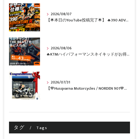
2026/08/07
【🌟本日のYouTube投稿完了🌟】 🔥390 ADVENTURE R × KTM山形 オリジナルデカール仕様誕生🔥
2026/08/06
🔥KTMハイパフォーマンスネイキッドがお得に手に入るチャンス🔥
2026/07/31
【💙Husqvarna Motorcycles / NORDEN 901💙】 ご納車おめでとうございます🎉✨
タグ
Tags