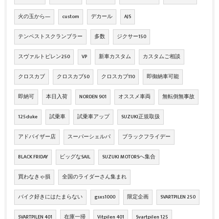
火の玉から―
custom
デカール
AJS
テンペストスクランブラー
多数
ジクサー150
スヴァルトピレン250
VP
新車カスタム
カスタムご相談
クロスカブ
クロスカブ50
クロスカブ110
即御納車可能
即納可
本日入荷
NORDEN 901
オススメ車両
無転倒無事故
125duke
試乗車
試乗車アップ
SUZUKI正規取扱
アドバイザー店
スーパーシェルパ
ブラックフライデー
BLACK FRIDAY
ビッグなSAIL
SUZUKI MOTORSへ集合
買わなきゃ損
全国のライダーさん集まれ
バイク好きにはたまらない
gsxs1000
限定企画
SVARTPILEN 250
SVARTPILEN 401
在庫一掃
Vitpilen 401
Svartpilen 125