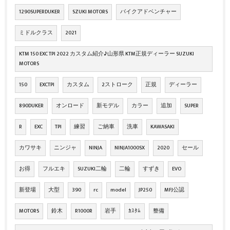
1290SUPERDUKER
SZUKI MOTORS
バイクアドベンチャー
ミドルクラス
2021
KTM 150 EXC TPI 2022 カスタム紹介♪山形県 KTM正規ディーラー SUZUKI
MOTORS
150
EXCTPI
カスタム
2ストローク
正規
ディーラー
890DUKER
オンロード
新モデル
カラー
追加
SUPER
R
EXC
TPI
練習
ご納車
洗車
KAWASAKI
カワサキ
ニンジャ
NINJA
NINJA1000SX
2020
セール
お得
フルエキ
SUZUKI二輪
二輪
すずき
EVO
新登場
大型
390
rc
model
JP250
MFJ公認
MOTORS
鈴木
R1000R
岩手
ｶｽﾀﾑ
整備