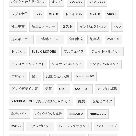
バイクと合うアパレル
ホンダ
GSX-S750
レブル250
レブル女子
TRRS
XTRCK
トライアル
XTRACK
S1000F
極上中古
新車１オーナー
２スト
インジェクション
セル
超人ネイガー
ご当地ヒーロー
御納車式
納車式
250DUKE
トランポ
SUZUKI MOTOTRS
フルフェイス
ジェットヘルメット
オフロードヘルメット
システムヘルメット
オシャレヘルメット
デザイン
軽い
女性にも大人気
Noreden901
グッドデザイン賞
受賞
GSX‐R
GSX‐R1000
カスタム多数
SUZUKI MOTORSで楽しい思い出を作ろう
紅葉
友達とバイク
親子バイク
バイクがある風景
NINJA250
NINJA250SL
RS4125
アクラボビッチ
レーシングサウンド
パワーアップ