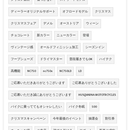
ディーラーオリジナルサポート
オフロードモデル
クリスマス
クリスマスフェア
デメル
オーストリア
ウィーン
チョコレート
新カラー
ニューカラー
登場
ヴィンテージ感
オールドフィニッシュ加工
シーズンイン
フープシューズ
ドライマスター
普段履きでもOK
ハイテク
高機能
NC750
nc750x
NC750LD
LD
ご応募いただきありがとうございます
ご応募ありがとうございました
ご応募いただき誠にありがとうございます
HUSQVARNA MOTOTRCYCLES
バイクに乗っててもオシャレしたい
バイク冬眠
500
クリスマスキャンペーン
今年最後のイベント
抽選会
割引券