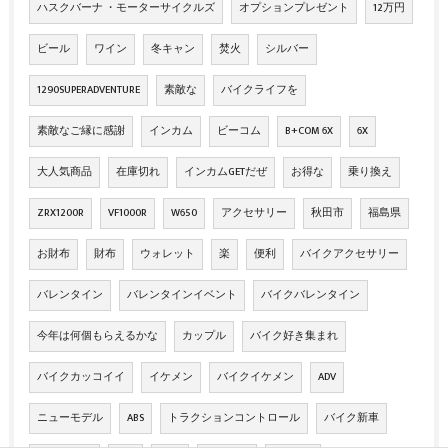
ハスクバーナ ・モーターサイクルズ
オプションプレゼント
12万円
ビール
ワイン
冬キャン
焚火
シルバー
1290SUPERADVENTURE
素敵な
バイクライフを
素敵なご縁に感謝
インカム
ビーコム
B+COM 6X
6X
大人気商品
在庫切れ
インカムGETだぜ
お得な
乗り換え
ZRX1200R
VF1000R
W650
アクセサリー
秋田市
福島県
お財布
財布
ウォレット
楽
便利
バイクアクセサリー
バレンタイン
バレンタインイベント
バイクバレンタイン
今年は何個もらえるかな
カップル
バイク好き集まれ
バイクカッコイイ
イケメン
バイクイケメン
ADV
ニューモデル
ABS
トラクションコントロール
バイク新車