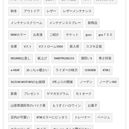
秋冬
アウトドア
レザー
レザーメンテナンス
メンテナンスクリーム
メンテナンススプレー
新商品
NEWカラー
お友達
ご紹介
チケット
gsxs
gsx７５０
在庫
Vスト
Vストローム1000
新入荷
スズキ正規
DEGNERお直し
裾上げ
SVARTPILEN250
酒田いS
寒さ対策
e-HEAT
めっちゃ暖かい
ライダーの味方
1290SDR
KTM J
SUZUKI MOTORSのお姫様
3年ぶりの開催
ノーデン
ノーデン901
新着
プレゼント
ヤマガタグラム
モトオーク
山形県酒田市のバイク屋
もうすぐハロウィン
お菓子
店内が可愛い
KTMカラーにピッタリ
トレーナー
ベージュ