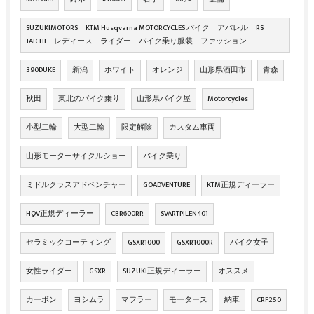
SUZUKIMOTORS KTM Husqvarna MOTORCYCLES バイク アパレル RS
TAICHI レディース ライダー バイク乗り服装 ファッション
390DUKE
新潟
ホワイト
オレンジ
山形県酒田市
青森
秋田
東北のバイク乗り
山形県バイク屋
Motorcycles
小型二輪
大型二輪
限定解除
カスタム車両
山形モーターサイクルショー
バイク乗り
ミドルクラスアドベンチャー
GOADVENTURE
KTM正規ディーラー
HQV正規ディーラー
CBR600RR
SVARTPILEN401
セラミックコーティング
GSXR1000
GSXR1000R
バイク女子
女性ライダー
GSXR
SUZUKI正規ディーラー
オススメ
カーボン
ヨシムラ
マフラー
モータース
納車
CRF250