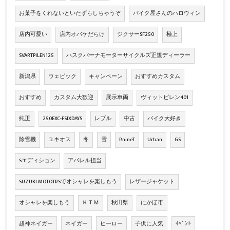
お菓子をくれないといたずらしちゃうぞ
バイク屋さんのハロウィン
店内可愛い
店内オバケだらけ
ジクサーSF250
極上
SVARTPILEN125
ハスクバーナモーターサイクルズ正規ディーラー
新潟県
ウェビック
キャンペーン
おすすめカスタム
おすすめ
カスタム大歓迎
展示車両
ヴィットピレン401
純正
250EXC-FSIXDAYS
レブル
中古
バイク大好き
除雪機
ユキオス
冬
雪
RnineT
Urban
GS
Sエディション
アパレル担当
SUZUKI MOTOTRSでオシャレを楽しもう
レザージャケット
オシャレを楽しもう
ＫＴＭ
秋田県
にかほ市
超神ネイガー
ネイガー
ヒーロー
子供に人気
ｲﾍﾞﾝﾄ