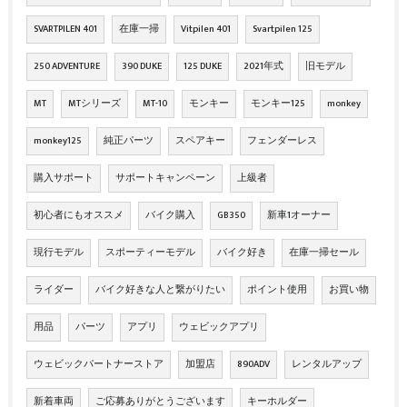
SVARTPILEN 401
在庫一掃
Vitpilen 401
Svartpilen 125
250 ADVENTURE
390 DUKE
125 DUKE
2021年式
旧モデル
MT
MTシリーズ
MT-10
モンキー
モンキー125
monkey
monkey125
純正パーツ
スペアキー
フェンダーレス
購入サポート
サポートキャンペーン
上級者
初心者にもオススメ
バイク購入
GB350
新車1オーナー
現行モデル
スポーティーモデル
バイク好き
在庫一掃セール
ライダー
バイク好きな人と繋がりたい
ポイント使用
お買い物
用品
パーツ
アプリ
ウェビックアプリ
ウェビックパートナーストア
加盟店
890ADV
レンタルアップ
新着車両
ご応募ありがとうございます
キーホルダー