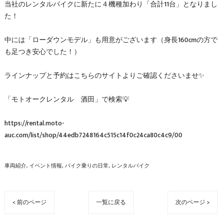
当社のレンタルバイクに新たに４機種加わり「合計11台」となりまし
た！
中には「ローダウンモデル」も用意がございます（身長160cmの方で
も足つき安心でした！）
ラインナップと予約はこちらのサイトよりご確認くださいませ✨
「モトオークレンタル 酒田」で検索💡
https://rental.moto-
auc.com/list/shop/44edb7248164c515c14f0c24ca80c4c9/00
車両紹介
イベント情報
バイク乗りの日常
レンタルバイク
< 前のページ
一覧に戻る
次のページ >