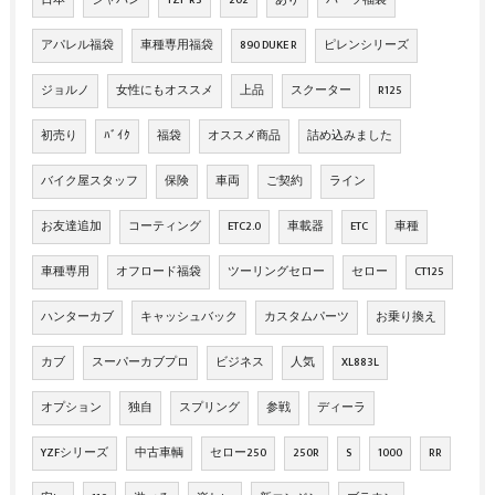
日本
ジャパン
YZF-R3
202
あり
パーツ福袋
アパレル福袋
車種専用福袋
890 DUKE R
ピレンシリーズ
ジョルノ
女性にもオススメ
上品
スクーター
R125
初売り
ﾊﾞｲｸ
福袋
オススメ商品
詰め込みました
バイク屋スタッフ
保険
車両
ご契約
ライン
お友達追加
コーティング
ETC2.0
車載器
ETC
車種
車種専用
オフロード福袋
ツーリングセロー
セロー
CT125
ハンターカブ
キャッシュバック
カスタムパーツ
お乗り換え
カブ
スーパーカブプロ
ビジネス
人気
XL883L
オプション
独自
スプリング
参戦
ディーラ
YZFシリーズ
中古車輌
セロー250
250R
S
1000
RR