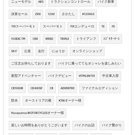
ニューモデル
ABS
トラクションコントロール
バイク新車
決算セール
ZRX
1200
さかたし
R1200GS
701スーパーモト
スーパーモト
701エンデューロ
TE
FE
150EXC TPI
CBR
SPEED
TRIPLE
トライアンフ
ｽｽﾞｷﾓｰﾀｰｽ
SX-F
公道
走行
にゅうか
オンラインショップ
ご注文お待ちしております
バイクに乗っててもオシャレを楽しみたい
新型アドベンチャー
バイクデビュー
VITPILEN701
中古車入荷
CB1000R
CB400SF
CB
ADVENTRE
ファイナルエディション
防水
オーストリアの夜
KTMオーナー様
Husqvarna MOTORCYCLESオーナー様
楽しいお時間をありがとうございます
バイクのお話
バイク繋がり