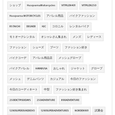
ショップ
HusqvarnaMotorcycles
VITPILEN401
VITPILEN250
Husqvarna MOTORCYCLES
アパレル用品
バイクファッション
RS TAICHI
DEGNER
HJC
コロニル
レンタルバイク
モトオークレンタル
オシャレさん集まれ
メンズ
レディース
ファッション
シューズ
ブーツ
ファッション好き
バイクコーデ
アパレル用品店
メッシュグローブ
バイクアパレル
HAYABUSA
おしゃれ
ジャケット
グローブ
メッシュ
デニムパンツ
カジュアル
今日のファッション
今日のコーディネート
中型
ファッション好き集まれ
250EXCTPISIXDAYS
250ADVENTURE
890ADVENTURE
1290SUPERDUKEREVO
1290SUPERADVENTURES
NORDEN901
試乗会