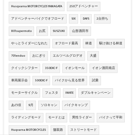
Husqvarna MOTORCYCLES YAMAGATA
250アドベンチャー
アドベンチャーバイクでオフロード
SIX
DAYS
2台持ち
801supermoto
お尻
SUSZUKI
山形酒田市
やっとライダーになれた
オフロード最高
林道
駆け抜ける林道
701enduo
おにぎり
エルツベルグロデオ
大盛
クイックシフター
350EXC-F
イオンモール
イオン酒田南店
車両展示会
500EXC-F
バイクから見る世界
試乗
モーターサイクル
フェスタ
IWATE
ダブルキャンペーン
あの頃
9月
ソロキャン
バイクキャンプ
ライディングモード
モードとは
男性ライダー
バイクって平和
Huqvarna MOTORCYCLES
舗装路
ストリートモード