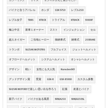
カラーリング
サイズ
オシャレさんと繋がりたい
バイクと合うアパレル
ホンダ
GSX-S750
レブル250
レブル女子
TRRS
XTRCK
トライアル
XTRACK
S1000F
極上中古
新車１オーナー
２スト
インジェクション
セル
超人ネイガー
ご当地ヒーロー
御納車式
納車式
250DUKE
トランポ
SUZUKI MOTOTRS
フルフェイス
ジェットヘルメット
オフロードヘルメット
システムヘルメット
オシャレヘルメット
デザイン
軽い
女性にも大人気
Noreden901
グッドデザイン賞
受賞
GSX‐R
GSX‐R1000
カスタム多数
SUZUKI MOTORSで楽しい思い出を作ろう
紅葉
友達とバイク
親子バイク
バイクがある風景
NINJA250
NINJA250SL