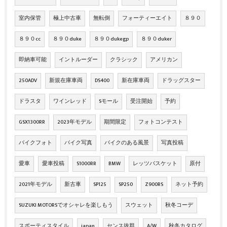
室内保管
極上中古車
無転倒
フォーティーエイト
８９０
８９０cc
８９０duke
８９０dukegp
８９０duker
即納車可能
イントルーダー
クラシック
アメリカン
250ADV
新規在庫車両
DS400
新在庫車両
ドラッグスター
ドラスタ
ワインレッド
Sモール
受注開始
予約
GSX1300RR
2023年モデル
期間限定
フォトコンテスト
バイクフォト
バイク写真
バイクのある風景
写真投稿
愛車
愛車投稿
S1000RR
BMW
レッツバスケット
原付
2021年モデル
新古車
SP125
SP250
Z900RS
ネット予約
SUZUKI MOTORSでオシャレを楽しもう
スウェット
秋冬コーデ
スポーティスタイル
japan
センス抜群
A/W
秋冬カタログ