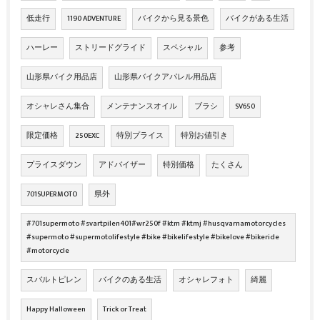
低走行
1190 ADVENTURE
バイクから見る景色
バイクがある生活
ハーレー
ストリードグライド
スペシャル
参考
山形県バイク用品店
山形県バイクアパレル用品店
オシャレさん集合
メンテナンスオイル
ブラシ
SV650
限定価格
250EXC
特別プライス
特別お値引き
プライスダウン
アドバイザー
特別価格
たくさん
701SUPERMOTO
県外
#701supermoto #svartpilen401#wr250f #ktm #ktmj #husqvarnamotorcycles
#supermoto #supermotolifestyle #bike #bikelifestyle #bikelove #bikeride
#motorcycle
スバルトピレン
バイクのある生活
オシャレフォト
綺麗
Happy Halloween
Trick or Treat