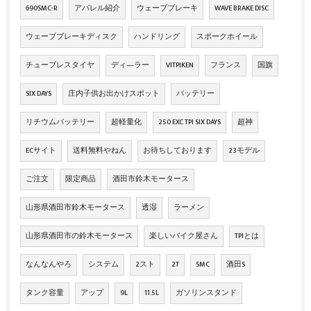
690SMC-R
アパレル紹介
ウェーブブレーキ
WAVE BRAKE DISC
ウェーブブレーキディスク
ハンドリング
スポークホイール
チューブレスタイヤ
ディ―ラー
VITPIKEN
フランス
国旗
SIX DAYS
庄内子供お出かけスポット
バッテリー
リチウムバッテリー
超軽量化
250 EXC TPI SIX DAYS
超神
ECサイト
送料無料やねん
お待ちしております
23モデル
ご注文
限定商品
酒田市鈴木モータース
山形県酒田市鈴木モータース
透湿
ラーメン
山形県酒田市の鈴木モータース
楽しいバイク屋さん
TPIとは
なんなんやろ
システム
2スト
2T
SMC
酒田S
タンク容量
アップ
9L
11.5L
ガソリンスタンド