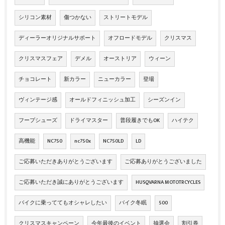
シリコン素材
傷つかない
ストリートモデル
ディーラーオリジナルサポート
オフロードモデル
クリスマス
クリスマスフェア
デメル
オーストリア
ウィーン
チョコレート
新カラー
ニューカラー
登場
ヴィンテージ感
オールドフィニッシュ加工
シーズンイン
フープシューズ
ドライマスター
普段履きでもOK
ハイテク
高機能
NC750
nc750x
NC750LD
LD
ご応募いただきありがとうございます
ご応募ありがとうございました
ご応募いただき誠にありがとうございます
HUSQVARNA MOTOTRCYCLES
バイクに乗っててもオシャレしたい
バイク冬眠
500
クリスマスキャンペーン
今年最後のイベント
抽選会
割引券