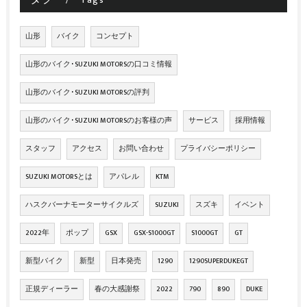
Tags
山形
バイク
コンセプト
山形のバイク･SUZUKI MOTORSの口コミ情報
山形のバイク･SUZUKI MOTORSの評判
山形のバイク･SUZUKI MOTORSのお客様の声
サービス
採用情報
スタッフ
アクセス
お問い合わせ
プライバシーポリシー
SUZUKI MOTORSとは
アパレル
KTM
ハスクバーナモーターサイクルズ
SUZUKI
スズキ
イベント
2022年
ポップ
GSX
GSX-S1000GT
S1000GT
GT
新型バイク
新型
日本発売
1290
1290SUPERDUKEGT
正規ディーラー
春の大感謝祭
2022
790
890
DUKE