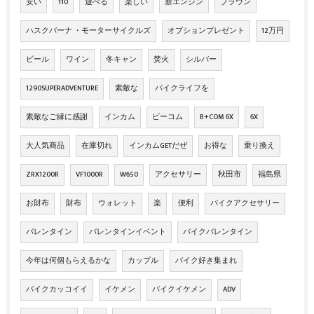
安い
110
遊べる
楽しい
新エンジン
ブラウン
ハスクバーナ ・モーターサイクルズ
オプションプレゼント
12万円
ビール
ワイン
冬キャン
焚火
シルバー
1290SUPERADVENTURE
素敵な
バイクライフを
素敵なご縁に感謝
インカム
ビーコム
B+COM 6X
6X
大人気商品
在庫切れ
インカムGETだぜ
お得な
乗り換え
ZRX1200R
VF1000R
W650
アクセサリー
秋田市
福島県
お財布
財布
ウォレット
楽
便利
バイクアクセサリー
バレンタイン
バレンタインイベント
バイクバレンタイン
今年は何個もらえるかな
カップル
バイク好き集まれ
バイクカッコイイ
イケメン
バイクイケメン
ADV