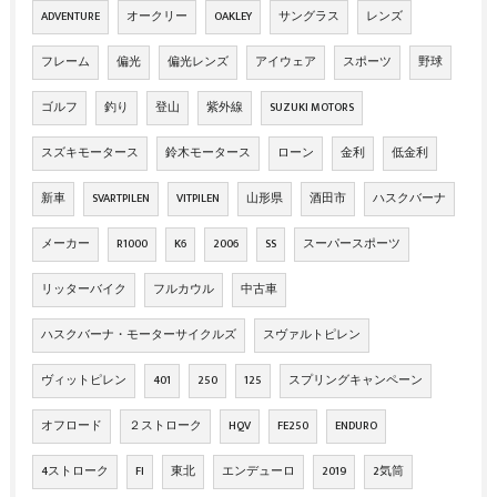
ADVENTURE
オークリー
OAKLEY
サングラス
レンズ
フレーム
偏光
偏光レンズ
アイウェア
スポーツ
野球
ゴルフ
釣り
登山
紫外線
SUZUKI MOTORS
スズキモータース
鈴木モータース
ローン
金利
低金利
新車
SVARTPILEN
VITPILEN
山形県
酒田市
ハスクバーナ
メーカー
R1000
K6
2006
SS
スーパースポーツ
リッターバイク
フルカウル
中古車
ハスクバーナ・モーターサイクルズ
スヴァルトピレン
ヴィットピレン
401
250
125
スプリングキャンペーン
オフロード
２ストローク
HQV
FE250
ENDURO
4ストローク
FI
東北
エンデューロ
2019
2気筒