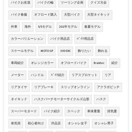
バイクお友達
バイクの輪
ツーリング企画
クイズ大会
バイク春服
オフロード購入
大型バイク
大型ネイキッド
外車
海外
S/Sモデル
202年モデル
春夏モデル
カラーバリエーション
バイク用品店
ﾊﾞｲｸ用品店
スケールモデル
MOTO GP
300 EXC
飾りたい
飾れる
車両紹介
オレンジカラー
オフロードバイク
Braktec
紹介
メーター
ハンドル
ﾊﾞｲｸ紹介
リアスプロケット
リア
リアタイヤ
リアブレーキ
スリップオンライン
アクラポビッチ
ネイキッド
ハスクバーナモーターサイクルズ山形
ハスク
スーパーモタード
バイク紹介
スペック
車体重量
排気量
単気筒
初心者向け
洋品店
オシャレ女子
オシャレ男子