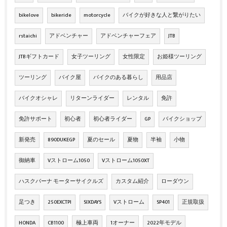
bikelove
bikeride
motorcycle
バイクが好きな人と繋がりたい
rstaichi
アドベンチャー
アドベンチャーフェア
JTB
JTBギフトカード
女子ツーリング
女性限定
お姫様ツーリング
ツーリング
バイク屋
バイクのある暮らし
用品店
バイクオシャレ
リターンライダー
レンタル
免許
免許サポート
初心者
初心者ライダー
GP
バイクショップ
新発売
890DUKEGP
夏のセール
夏物
半袖
小物
御納車
Vストローム1050
Vストローム1050XT
ハスクバーナ モーターサイクルズ
カスタム紹介
ローダウン
足つき
250EXCTPI
SIXDAYS
Vストローム
SP401
正規取扱
HONDA
CB1100
極上車両
1オーナー
2022年モデル