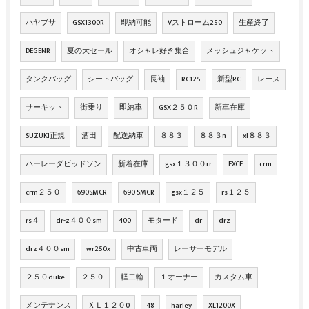
ハヤブサ
GSX1300R
即納可能
Vストローム250
生産終了
DEGENR
夏の大セール
オシャレ好き集合
メッシュジャケット
タンクバッグ
シートバッグ
長袖
RC125
新型RC
レース
サーキット
街乗り
即納車
GSX２５０R
新車在庫
SUZUKI正規
酒田
配送納車
８８３
８８３n
xl８８３
ハーレーダビッドソン
新着在庫
gsx１３００rr
EXCF
crm
crm２５０
690SMCR
690 SMCR
gsx１２５
rs１２５
rs４
dr-z４００sm
400
モタード
dr
drz
drz４００sm
wr250x
中古車両
レーサーモデル
２５０duke
２５０
軽二輪
１オーナー
カスタム車
メンテナンス
ＸＬ１２０0
48
harley
XL1200X