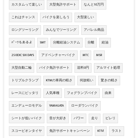
カスタムって楽しい
大型免許サポート
なんと10万円
これはチャンス
バイクを楽しもう
大型楽しい
ロングツーリング
みんなでツーリング
アパレル商品
ﾊﾟｰﾂもあるよ
SMT
分離給油システム
分離
給油
250EXC SIX DAYS
アドベンチャーバイク
MTC
MSR
大型自動二輪
バイク免許サポート
送料0円
アルマイト処理
トリプルクランプ
KTMの車両の軽さ
何故軽い
驚きの軽さ
レースにピッタリ
人気車種
フォグランプバイク
由来
エンデューロモデル
YAMAGATA
ローダウンバイク
シートが低いバイク
音が大好き
パワー
走り
ピレリ
スコーピオンタイヤ
免許サポートキャンペーン
KTＭ
ラスト