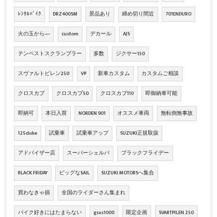
ﾚﾝﾀﾙﾊﾞｲｸ
DRZ400SM
景品あり
締め切り間近
701ENDURO
火の玉から―
custom
デカール
AJS
テンペストスクランブラー
多数
ジクサー150
スヴァルトピレン250
VP
新車カスタム
カスタムご相談
クロスカブ
クロスカブ50
クロスカブ110
即御納車可能
即納可
本日入荷
NORDEN 901
オススメ車両
無転倒無事故
125duke
試乗車
試乗車アップ
SUZUKI正規取扱
アドバイザー店
スーパーシェルパ
ブラックフライデー
BLACK FRIDAY
ビッグなSAIL
SUZUKI MOTORSへ集合
買わなきゃ損
全国のライダーさん集まれ
バイク好きにはたまらない
gsxs1000
限定企画
SVARTPILEN 250