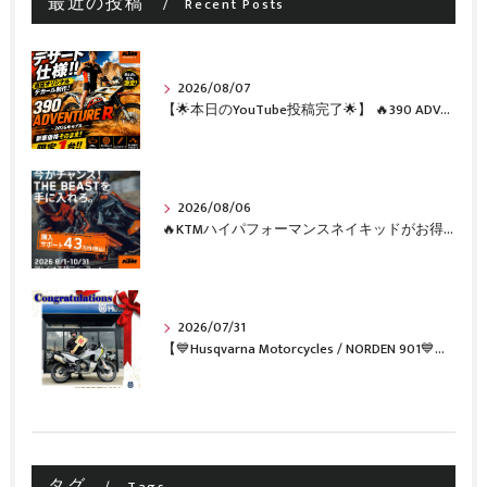
最近の投稿
Recent Posts
2026/08/07
【🌟本日のYouTube投稿完了🌟】 🔥390 ADVENTURE R × KTM山形 オリジナルデカール仕様誕生🔥
2026/08/06
🔥KTMハイパフォーマンスネイキッドがお得に手に入るチャンス🔥
2026/07/31
【💙Husqvarna Motorcycles / NORDEN 901💙】 ご納車おめでとうございます🎉✨
タグ