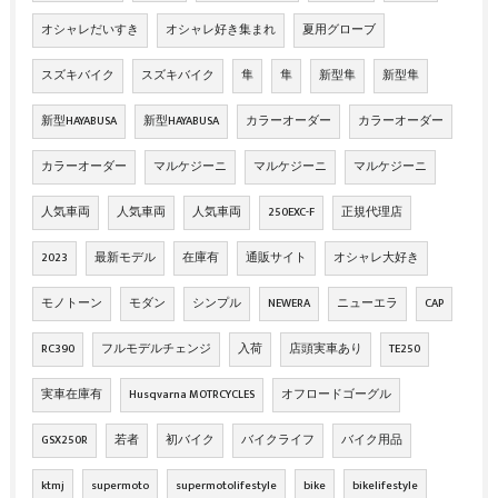
オシャレだいすき
オシャレ好き集まれ
夏用グローブ
スズキバイク
スズキバイク
隼
隼
新型隼
新型隼
新型HAYABUSA
新型HAYABUSA
カラーオーダー
カラーオーダー
カラーオーダー
マルケジーニ
マルケジーニ
マルケジーニ
人気車両
人気車両
人気車両
250EXC-F
正規代理店
2023
最新モデル
在庫有
通販サイト
オシャレ大好き
モノトーン
モダン
シンプル
NEWERA
ニューエラ
CAP
RC390
フルモデルチェンジ
入荷
店頭実車あり
TE250
実車在庫有
Husqvarna MOTRCYCLES
オフロードゴーグル
GSX250R
若者
初バイク
バイクライフ
バイク用品
ktmj
supermoto
supermotolifestyle
bike
bikelifestyle