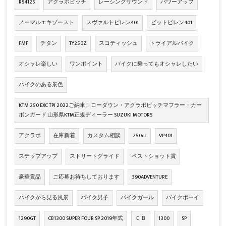
RS4125
アクラボビッチ
レーシングサウンド
パワーアップ
ノーマルエキゾースト
スヴァルトピレン401
ビットピレン401
FMF
チタン
TY250Z
スコティッシュ
トライアルバイク
オシャレ楽しい
ワンポイント
バイクに乗ってもオシャレしたい
バイクのある景色
KTM 250 EXC TPI 2022ご納車！ローダウン・アクラポビッチマフラー・カー
ボンガード 山形県KTM正規ディーラー SUZUKI MOTORS
アクラポ
在庫新着
カスタム相談
250cc
VP401
ステップアップ
ストリートグライド
ベストショット賞
豪華賞品
ご応募お待ちしております
390ADVENTURE
バイクから見る風景
バイク男子
バイクガール
バイクボーイ
1290GT
CB1300 SUPER FOUR SP 2019年式
ＣＢ
1300
SP