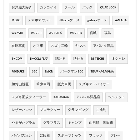
お洋服大好き
カッコイイ
クール
バッグ
QUAD LOCK
MOTO
スマホマウント
iPhoneケース
galaxyケース
YAMAHA
WR250F
WR250
WR250Ⅹ
WR250R
宮城
福島
在庫車両
オフ車
スズキ二輪
ヤマハ
アパレル洋品
B+COM
B+COM PLAY
聴ける
話せる
RS TSICHI
オシャレ
790DUKE
690
SMCR
バーグマン200
TEAMKAGAYAMA
加賀山就臣
希少車両
販売車両
スズキアドバイザー
スズキ正規ディーラー
KAGAYAMA
アパレル洋品店
ヘルメット
レザーパンツ
プロテクター
グランピング
ご成約
やまがたグラム
グラマラス
キャンプ
山形県 酒田市
バイパス沿い
普段着
スポーツシャツ
ブラック
グレー