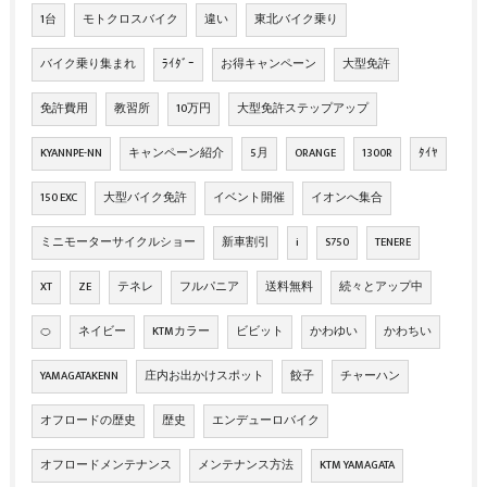
1台
モトクロスバイク
違い
東北バイク乗り
バイク乗り集まれ
ﾗｲﾀﾞｰ
お得キャンペーン
大型免許
免許費用
教習所
10万円
大型免許ステップアップ
KYANNPE-NN
キャンペーン紹介
5月
ORANGE
1300R
ﾀｲﾔ
150 EXC
大型バイク免許
イベント開催
イオンへ集合
ミニモーターサイクルショー
新車割引
i
S750
TENERE
XT
ZE
テネレ
フルパニア
送料無料
続々とアップ中
🍊
ネイビー
KTMカラー
ビビット
かわゆい
かわちい
YAMAGATAKENN
庄内お出かけスポット
餃子
チャーハン
オフロードの歴史
歴史
エンデューロバイク
オフロードメンテナンス
メンテナンス方法
KTM YAMAGATA