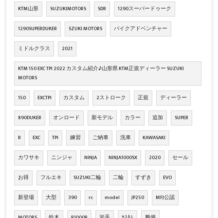
KTM山形
SUZUKIMOTORS
SDR
1290スーパードゥーク
1290SUPERDUKER
SZUKI MOTORS
バイクアドベンチャー
ミドルクラス
2021
KTM 150 EXC TPI 2022 カスタム紹介♪山形県 KTM正規ディーラー SUZUKI
MOTORS
150
EXCTPI
カスタム
2ストローク
正規
ディーラー
890DUKER
オンロード
新モデル
カラー
追加
SUPER
R
EXC
TPI
練習
ご納車
洗車
KAWASAKI
カワサキ
ニンジャ
NINJA
NINJA1000SX
2020
セール
お得
フルエキ
SUZUKI二輪
二輪
すずき
EVO
新登場
大型
390
rc
model
JP250
MFJ公認
MOTORS
鈴木
R1000R
岩手
ｶｽﾀﾑ
整備