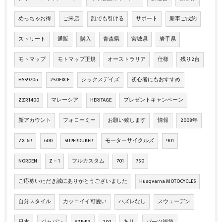
めっちゃお得
ご来店
誰でも引ける
サポート
新車ご成約
ストリート
通販
購入
青森県
宮城県
岩手県
モトマップ
モトマップ正規
オーストラリア
仕様
残り2台
HSS970n
250EXCF
シックスデイズ
初心者にもおすすめ
ZZR1400
マレーシア
HERITAGE
プレゼントキャンペーン
新アカウント
フォローミー
お願い致します
情報
2008年
ZX‐6R
600
SUPERDUKER
モーターサイクルズ
901
NORDEN
Z－1
フルカスタム
701
750
ご応募いただき誠にありがとうございました
Husqvarna MOTOCYCLES
自分スタイル
カッコイイ可愛い
ハズレなし
スウェーデン