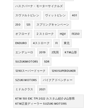
ハスクバーナ・モーターサイクルズ
スヴァルトピレン
ヴィットピレン
401
250
125
スプリングキャンペーン
オフロード
２ストローク
HQV
FE250
ENDURO
4ストローク
FI
東北
エンデューロ
2019
2気筒
KTM山形
SUZUKIMOTORS
SDR
1290スーパードゥーク
1290SUPERDUKER
SZUKI MOTORS
バイクアドベンチャー
ミドルクラス
2021
KTM 150 EXC TPI 2022 カスタム紹介♪山形県
KTM正規ディーラー SUZUKI MOTORS