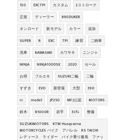
150
EXCTPI
カスタム
2ストローク
正規
ディーラー
890DUKER
オンロード
新モデル
カラー
追加
SUPER
R
EXC
TPI
練習
ご納車
洗車
KAWASAKI
カワサキ
ニンジャ
NINJA
NINJA1000SX
2020
セール
お得
フルエキ
SUZUKI二輪
二輪
すずき
EVO
新登場
大型
390
rc
model
JP250
MFJ公認
MOTORS
鈴木
R1000R
岩手
ｶｽﾀﾑ
整備
SUZUKIMOTORS KTM Husqvarna
MOTORCYCLES バイク アパレル RS TAICHI
レディース ライダー バイク乗り服装 ファッ