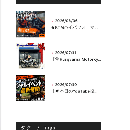
2026/08/06
🔥KTMハイパフォーマンスネイキッドがお得に手に入るチャンス🔥
2026/07/31
【💙Husqvarna Motorcycles / NORDEN 901💙】 ご納車おめでとうございます🎉✨
2026/07/30
【🌟本日のYouTube投稿完了🌟】 🔥田中太一さんをスペシャルゲストに🔥 8月22日(土)オフロード・ホリデー最新情報！！
タグ
Tags