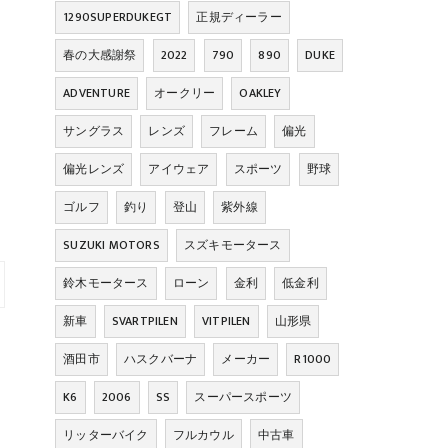
1290SUPERDUKEGT
正規ディーラー
春の大感謝祭
2022
790
890
DUKE
ADVENTURE
オークリー
OAKLEY
サングラス
レンズ
フレーム
偏光
偏光レンズ
アイウェア
スポーツ
野球
ゴルフ
釣り
登山
紫外線
SUZUKI MOTORS
スズキモータース
鈴木モータース
ローン
金利
低金利
新車
SVARTPILEN
VITPILEN
山形県
酒田市
ハスクバーナ
メーカー
R1000
K6
2006
SS
スーパースポーツ
リッターバイク
フルカウル
中古車