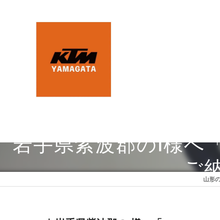
岩手県紫波郡のI様へ「Husqv
ご
山形の