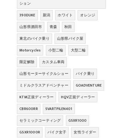
ション
390DUKE
新潟
ホワイト
オレンジ
山形県酒田市
青森
秋田
東北のバイク乗り
山形県バイク屋
Motorcycles
小型二輪
大型二輪
限定解除
カスタム車両
山形モーターサイクルショー
バイク乗り
ミドルクラスアドベンチャー
GOADVENTURE
KTM正規ディーラー
HQV正規ディーラー
CBR600RR
SVARTPILEN401
セラミックコーティング
GSXR1000
GSXR1000R
バイク女子
女性ライダー