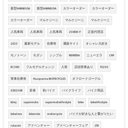
新型HAYABUSA
新型HAYABUSA
カラーオーダー
カラーオーダー
カラーオーダー
マルケジーニ
マルケジーニ
マルケジーニ
人気車両
人気車両
人気車両
250EXC-F
正規代理店
2023
最新モデル
在庫有
通販サイト
オシャレ大好き
モノトーン
モダン
シンプル
NEWERA
ニューエラ
CAP
RC390
フルモデルチェンジ
入荷
店頭実車あり
TE250
実車在庫有
Husqvarna MOTRCYCLES
オフロードゴーグル
GSX250R
若者
初バイク
バイクライフ
バイク用品
ktmj
supermoto
supermotolifestyle
bike
bikelifestyle
bikelove
bikeride
motorcycle
バイクが好きな人と繋がりたい
rstaichi
アドベンチャー
アドベンチャーフェア
JTB