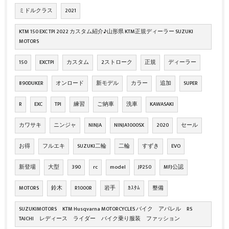
ミドルクラス
2021
KTM 150 EXC TPI 2022 カスタム紹介♪山形県 KTM正規ディーラー SUZUKI
MOTORS
150
EXCTPI
カスタム
2ストローク
正規
ディーラー
890DUKER
オンロード
新モデル
カラー
追加
SUPER
R
EXC
TPI
練習
ご納車
洗車
KAWASAKI
カワサキ
ニンジャ
NINJA
NINJA1000SX
2020
セール
お得
フルエキ
SUZUKI二輪
二輪
すずき
EVO
新登場
大型
390
rc
model
JP250
MFJ公認
MOTORS
鈴木
R1000R
岩手
ｶｽﾀﾑ
整備
SUZUKIMOTORS KTM Husqvarna MOTORCYCLES バイク アパレル RS
TAICHI レディース ライダー バイク乗り服装 ファッション