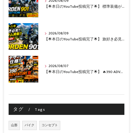
2026/08/09
【🌟本日のYouTube投稿完了🌟】 標準装備が凄い!!1オーナー・無転倒の極上中古車🔥 「NORDEN 901 EXPEDITION」が入荷いたしました✨ 【Husqvarna Motorcycles山形】
2026/08/09
【🌟本日のYouTube投稿完了🌟】 旅好き必見🔥!!カスタム満載の極上中古車！ 「NORDEN 901」が入荷いたしました✨【Husqvarna Motorcycles山形】
2026/08/07
【🌟本日のYouTube投稿完了🌟】 🔥390 ADVENTURE R × KTM山形 オリジナルデカール仕様誕生🔥
タグ
Tags
山形
バイク
コンセプト