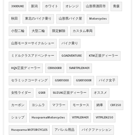
390DUKE
新潟
ホワイト
オレンジ
山形県酒田市
青森
秋田
東北のバイク乗り
山形県バイク屋
Motorcycles
小型二輪
大型二輪
限定解除
カスタム車両
山形モーターサイクルショー
バイク乗り
ミドルクラスアドベンチャー
GOADVENTURE
KTM正規ディーラー
HQV正規ディーラー
CBR600RR
SVARTPILEN401
セラミックコーティング
GSXR1000
GSXR1000R
バイク女子
女性ライダー
GSXR
SUZUKI正規ディーラー
オススメ
カーボン
ヨシムラ
マフラー
モータース
納車
CRF250
ショップ
HusqvarnaMotorcycles
VITPILEN401
VITPILEN250
Husqvarna MOTORCYCLES
アパレル用品
バイクファッション