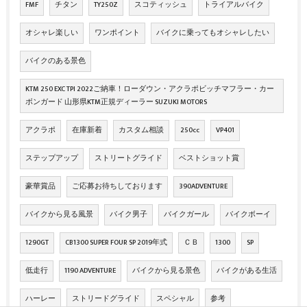
FMF
チタン
TY250Z
スコティッシュ
トライアルバイク
オシャレ楽しい
ワンポイント
バイクに乗ってもオシャレしたい
バイクのある景色
KTM 250 EXC TPI 2022ご納車！ローダウン・アクラポビッチマフラー・カー
ボンガード 山形県KTM正規ディーラー SUZUKI MOTORS
アクラポ
在庫新着
カスタム相談
250cc
VP401
ステップアップ
ストリートグライド
ベストショット賞
豪華賞品
ご応募お待ちしております
390ADVENTURE
バイクから見る風景
バイク男子
バイクガール
バイクボーイ
1290GT
CB1300 SUPER FOUR SP 2019年式
ＣＢ
1300
SP
低走行
1190 ADVENTURE
バイクから見る景色
バイクがある生活
ハーレー
ストリードグライド
スペシャル
参考