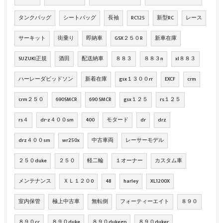
タンクバッグ
シートバッグ
長袖
RC125
新型RC
レース
サーキット
街乗り
即納車
GSX２５０R
新車在庫
SUZUKI正規
酒田
配送納車
８８３
８８３n
xl８８３
ハーレーダビッドソン
新着在庫
gsx１３００rr
EXCF
crm
crm２５０
690SMCR
690 SMCR
gsx１２５
rs１２５
rs４
dr-z４００sm
400
モタード
dr
drz
drz４００sm
wr250x
中古車両
レーサーモデル
２５０duke
２５０
軽二輪
１オーナー
カスタム車
メンテナンス
ＸＬ１２０0
48
harley
XL1200X
室内保管
極上中古車
無転倒
フォーティーエイト
８９０
８９０cc
８９０duke
８９０dukegp
８９０duker