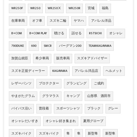
WR250F
WR250
WR250Ⅹ
WR250R
宮城
福島
在庫車両
オフ車
スズキ二輪
ヤマハ
アパレル洋品
B+COM
B+COM PLAY
聴ける
話せる
RS TSICHI
オシャレ
790DUKE
690
SMCR
バーグマン200
TEAMKAGAYAMA
加賀山就臣
希少車両
販売車両
スズキアドバイザー
スズキ正規ディーラー
KAGAYAMA
アパレル洋品店
ヘルメット
レザーパンツ
プロテクター
グランピング
ご成約
やまがたグラム
グラマラス
キャンプ
山形県 酒田市
バイパス沿い
普段着
スポーツシャツ
ブラック
グレー
オシャレだいすき
オシャレ好き集まれ
夏用グローブ
スズキバイク
スズキバイク
隼
隼
新型隼
新型隼