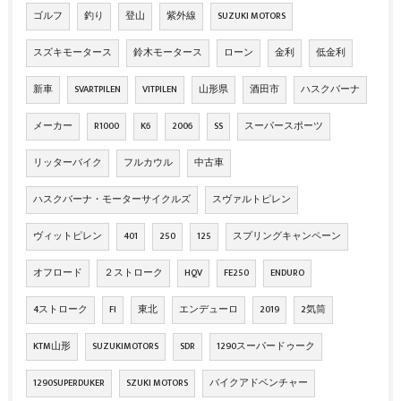
ゴルフ
釣り
登山
紫外線
SUZUKI MOTORS
スズキモータース
鈴木モータース
ローン
金利
低金利
新車
SVARTPILEN
VITPILEN
山形県
酒田市
ハスクバーナ
メーカー
R1000
K6
2006
SS
スーパースポーツ
リッターバイク
フルカウル
中古車
ハスクバーナ・モーターサイクルズ
スヴァルトピレン
ヴィットピレン
401
250
125
スプリングキャンペーン
オフロード
２ストローク
HQV
FE250
ENDURO
4ストローク
FI
東北
エンデューロ
2019
2気筒
KTM山形
SUZUKIMOTORS
SDR
1290スーパードゥーク
1290SUPERDUKER
SZUKI MOTORS
バイクアドベンチャー