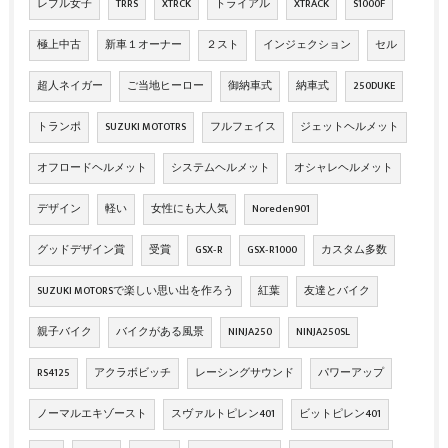
レブル女子
TRRS
XTRCK
トライアル
XTRACK
S1000F
極上中古
新車１オーナー
２スト
インジェクション
セル
超人ネイガー
ご当地ヒーロー
御納車式
納車式
250DUKE
トランポ
SUZUKI MOTOTRS
フルフェイス
ジェットヘルメット
オフロードヘルメット
システムヘルメット
オシャレヘルメット
デザイン
軽い
女性にも大人気
Noreden901
グッドデザイン賞
受賞
GSX‐R
GSX‐R1000
カスタム多数
SUZUKI MOTORSで楽しい思い出を作ろう
紅葉
友達とバイク
親子バイク
バイクがある風景
NINJA250
NINJA250SL
RS4125
アクラボビッチ
レーシングサウンド
パワーアップ
ノーマルエキゾースト
スヴァルトピレン401
ビットピレン401