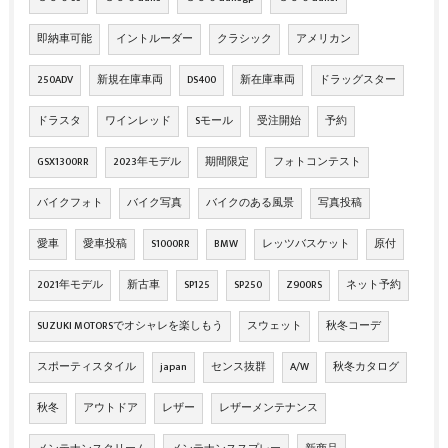
即納車可能
イントルーダー
クラシック
アメリカン
250ADV
新規在庫車両
DS400
新在庫車両
ドラッグスター
ドラスタ
ワインレッド
Sモール
受注開始
予約
GSX1300RR
2023年モデル
期間限定
フォトコンテスト
バイクフォト
バイク写真
バイクのある風景
写真投稿
愛車
愛車投稿
S1000RR
BMW
レッツバスケット
原付
2021年モデル
新古車
SP125
SP250
Z900RS
ネット予約
SUZUKI MOTORSでオシャレを楽しもう
スウェット
秋冬コーデ
スポーティスタイル
japan
センス抜群
A/W
秋冬カタログ
秋冬
アウトドア
レザー
レザーメンテナンス