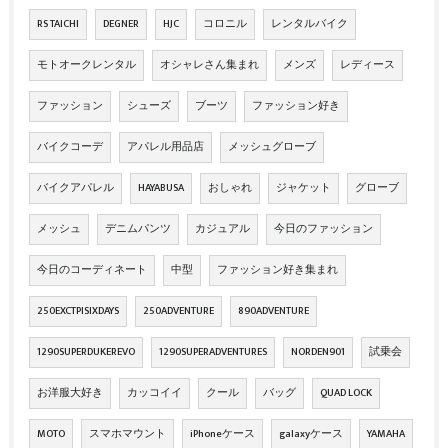
RS TAICHI
DEGNER
HJC
コロニル
レンタルバイク
モトオークレンタル
オシャレさん集まれ
メンズ
レディース
ファッション
シューズ
ブーツ
ファッション好き
バイクコーデ
アパレル用品店
メッシュグローブ
バイクアパレル
HAYABUSA
おしゃれ
ジャケット
グローブ
メッシュ
デニムパンツ
カジュアル
今日のファッション
今日のコーディネート
中型
ファッション好き集まれ
250EXCTPISIXDAYS
250ADVENTURE
890ADVENTURE
1290SUPERDUKEREVO
1290SUPERADVENTURES
NORDEN901
試乗会
お洋服大好き
カッコイイ
クール
バッグ
QUAD LOCK
MOTO
スマホマウント
iPhoneケース
galaxyケース
YAMAHA