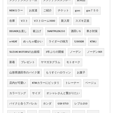
メンテナンスクリーム
メンテナンススプレー
新商品
NEWカラー
お友達
ご紹介
チケット
gsxs
gsx７５０
在庫
Vスト
Vストローム1000
新入荷
スズキ正規
DEGNERお直し
裾上げ
SVARTPILEN250
酒田いS
寒さ対策
e-HEAT
めっちゃ暖かい
ライダーの味方
1290SDR
KTM J
SUZUKI MOTORSのお姫様
3年ぶりの開催
ノーデン
ノーデン901
新着
プレゼント
ヤマガタグラム
モトオーク
山形県酒田市のバイク屋
もうすぐハロウィン
お菓子
店内が可愛い
KTMカラーにピッタリ
トレーナー
ベージュ
カラーリング
サイズ
オシャレさんと繋がりたい
バイクと合うアパレル
ホンダ
GSX-S750
レブル250