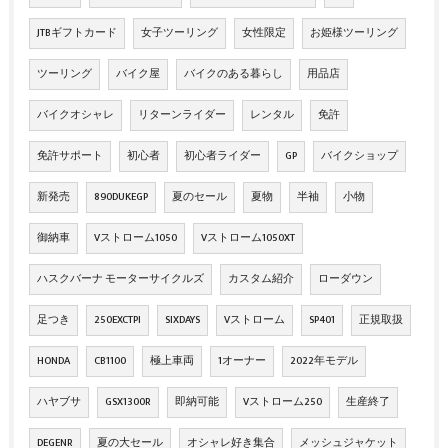
JTBギフトカード
女子ツーリング
女性限定
お姫様ツーリング
ツーリング
バイク屋
バイクのある暮らし
用品店
バイクオシャレ
リターンライダー
レンタル
免許
免許サポート
初心者
初心者ライダー
GP
バイクショップ
新発売
890DUKEGP
夏のセール
夏物
半袖
小物
御納車
Vストローム1050
Vストローム1050XT
ハスクバーナ モーターサイクルズ
カスタム紹介
ローダウン
足つき
250EXCTPI
SIXDAYS
Vストローム
SP401
正規取扱
HONDA
CB1100
極上車両
1オーナー
2022年モデル
ハヤブサ
GSX1300R
即納可能
Vストローム250
生産終了
DEGENR
夏の大セール
オシャレ好き集合
メッシュジャケット