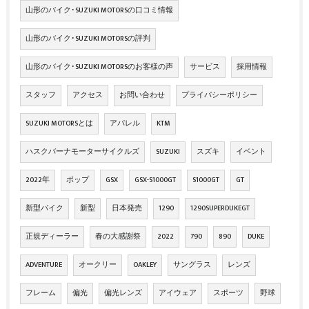
山形のバイク･SUZUKI MOTORSの口コミ情報
山形のバイク･SUZUKI MOTORSの評判
山形のバイク･SUZUKI MOTORSのお客様の声
サービス
採用情報
スタッフ
アクセス
お問い合わせ
プライバシーポリシー
SUZUKI MOTORSとは
アパレル
KTM
ハスクバーナモーターサイクルズ
SUZUKI
スズキ
イベント
2022年
ポップ
GSX
GSX-S1000GT
S1000GT
GT
新型バイク
新型
日本発売
1290
1290SUPERDUKEGT
正規ディーラー
春の大感謝祭
2022
790
890
DUKE
ADVENTURE
オークリー
OAKLEY
サングラス
レンズ
フレーム
偏光
偏光レンズ
アイウェア
スポーツ
野球