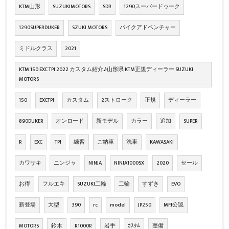
KTM山形
SUZUKIMOTORS
SDR
1290スーパードゥーク
1290SUPERDUKER
SZUKI MOTORS
バイクアドベンチャー
ミドルクラス
2021
KTM 150 EXC TPI 2022 カスタム紹介♪山形県 KTM正規ディーラー SUZUKI
MOTORS
150
EXCTPI
カスタム
2ストローク
正規
ディーラー
890DUKER
オンロード
新モデル
カラー
追加
SUPER
R
EXC
TPI
練習
ご納車
洗車
KAWASAKI
カワサキ
ニンジャ
NINJA
NINJA1000SX
2020
セール
お得
フルエキ
SUZUKI二輪
二輪
すずき
EVO
新登場
大型
390
rc
model
JP250
MFJ公認
MOTORS
鈴木
R1000R
岩手
ｶｽﾀﾑ
整備