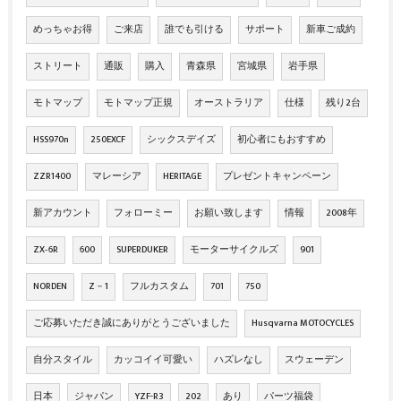
めっちゃお得
ご来店
誰でも引ける
サポート
新車ご成約
ストリート
通販
購入
青森県
宮城県
岩手県
モトマップ
モトマップ正規
オーストラリア
仕様
残り2台
HSS970n
250EXCF
シックスデイズ
初心者にもおすすめ
ZZR1400
マレーシア
HERITAGE
プレゼントキャンペーン
新アカウント
フォローミー
お願い致します
情報
2008年
ZX‐6R
600
SUPERDUKER
モーターサイクルズ
901
NORDEN
Z－1
フルカスタム
701
750
ご応募いただき誠にありがとうございました
Husqvarna MOTOCYCLES
自分スタイル
カッコイイ可愛い
ハズレなし
スウェーデン
日本
ジャパン
YZF-R3
202
あり
パーツ福袋