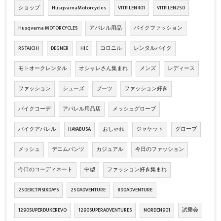
ショップ
HusqvarnaMotorcycles
VITPILEN401
VITPILEN250
Husqvarna MOTORCYCLES
アパレル用品
バイクファッション
RS TAICHI
DEGNER
HJC
コロニル
レンタルバイク
モトオークレンタル
オシャレさん集まれ
メンズ
レディース
ファッション
シューズ
ブーツ
ファッション好き
バイクコーデ
アパレル用品店
メッシュグローブ
バイクアパレル
HAYABUSA
おしゃれ
ジャケット
グローブ
メッシュ
デニムパンツ
カジュアル
今日のファッション
今日のコーディネート
中型
ファッション好き集まれ
250EXCTPISIXDAYS
250ADVENTURE
890ADVENTURE
1290SUPERDUKEREVO
1290SUPERADVENTURES
NORDEN901
試乗会