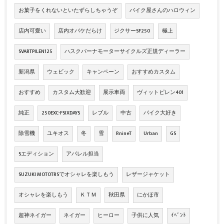
お菓子をくれないといたずらしちゃうぞ
バイク屋さんのハロウィン
店内可愛い
店内オバケだらけ
ジクサーSF250
極上
SVARTPILEN125
ハスクバーナモーターサイクルズ正規ディーラー
新潟県
ウェビック
キャンペーン
おすすめカスタム
おすすめ
カスタム大歓迎
展示車両
ヴィットピレン401
純正
250EXC-FSIXDAYS
レブル
中古
バイク大好き
除雪機
ユキオス
冬
雪
RnineT
Urban
GS
Sエディション
アパレル担当
SUZUKI MOTOTRSでオシャレを楽しもう
レザージャケット
オシャレを楽しもう
ＫＴＭ
秋田県
にかほ市
超神ネイガー
ネイガー
ヒーロー
子供に人気
ｲﾍﾞﾝﾄ