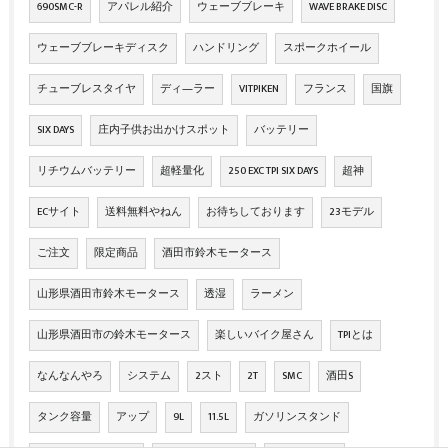
690SMC-R
アパレル紹介
ウェーブブレーキ
WAVE BRAKE DISC
ウェーブブレーキディスク
ハンドリング
スポークホイール
チューブレスタイヤ
ディ―ラー
VITPIKEN
フランス
国旗
SIX DAYS
庄内子供お出かけスポット
バッテリー
リチウムバッテリー
超軽量化
250 EXC TPI SIX DAYS
超神
ECサイト
送料無料やねん
お待ちしております
23モデル
ご注文
限定商品
酒田市鈴木モータース
山形県酒田市鈴木モータース
透湿
ラーメン
山形県酒田市の鈴木モータース
楽しいバイク屋さん
TPIとは
なんなんやろ
システム
2スト
2T
SMC
酒田S
タンク容量
アップ
9L
11.5L
ガソリンスタンド