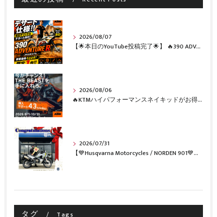
2026/08/07
【🌟本日のYouTube投稿完了🌟】 🔥390 ADVENTURE R × KTM山形 オリジナルデカール仕様誕生🔥
2026/08/06
🔥KTMハイパフォーマンスネイキッドがお得に手に入るチャンス🔥
2026/07/31
【💙Husqvarna Motorcycles / NORDEN 901💙】 ご納車おめでとうございます🎉✨
タグ
Tags