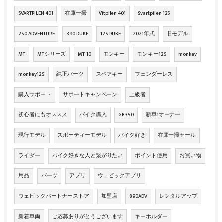
SVARTPILEN 401
在庫一掃
Vitpilen 401
Svartpilen 125
250 ADVENTURE
390 DUKE
125 DUKE
2021年式
旧モデル
MT
MTシリーズ
MT-10
モンキー
モンキー125
monkey
monkey125
純正パーツ
スペアキー
フェンダーレス
購入サポート
サポートキャンペーン
上級者
初心者にもオススメ
バイク購入
GB350
新車1オーナー
現行モデル
スポーティーモデル
バイク好き
在庫一掃セール
ライダー
バイク好きな人と繋がりたい
ポイント使用
お買い物
用品
パーツ
アプリ
ウェビックアプリ
ウェビックパートナーストア
加盟店
890ADV
レンタルアップ
新着車両
ご応募ありがとうございます
キーホルダー