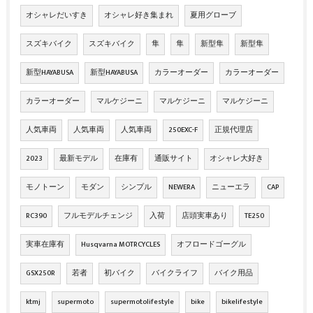
オシャレだいすき
オシャレ好き集まれ
夏用グローブ
スズキバイク
スズキバイク
隼
隼
新型隼
新型隼
新型HAYABUSA
新型HAYABUSA
カラーオーダー
カラーオーダー
カラーオーダー
マルケジーニ
マルケジーニ
マルケジーニ
人気車両
人気車両
人気車両
250EXC-F
正規代理店
2023
最新モデル
在庫有
通販サイト
オシャレ大好き
モノトーン
モダン
シンプル
NEWERA
ニューエラ
CAP
RC390
フルモデルチェンジ
入荷
店頭実車あり
TE250
実車在庫有
Husqvarna MOTRCYCLES
オフロードゴーグル
GSX250R
若者
初バイク
バイクライフ
バイク用品
ktmj
supermoto
supermotolifestyle
bike
bikelifestyle