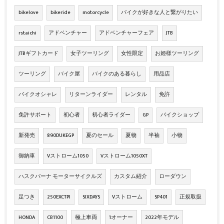
bikelove
bikeride
motorcycle
バイクが好きな人と繋がりたい
rstaichi
アドベンチャー
アドベンチャーフェア
JTB
JTBギフトカード
女子ツーリング
女性限定
お姫様ツーリング
ツーリング
バイク屋
バイクのある暮らし
用品店
バイクオシャレ
リターンライダー
レンタル
免許
免許サポート
初心者
初心者ライダー
GP
バイクショップ
新発売
890DUKEGP
夏のセール
夏物
半袖
小物
御納車
Vストローム1050
Vストローム1050XT
ハスクバーナ モーターサイクルズ
カスタム紹介
ローダウン
足つき
250EXCTPI
SIXDAYS
Vストローム
SP401
正規取扱
HONDA
CB1100
極上車両
1オーナー
2022年モデル