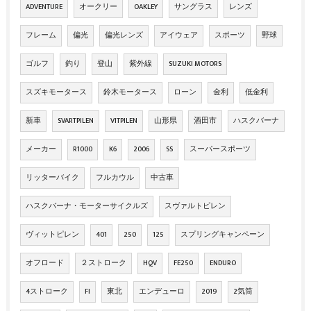
ADVENTURE
オークリー
OAKLEY
サングラス
レンズ
フレーム
偏光
偏光レンズ
アイウェア
スポーツ
野球
ゴルフ
釣り
登山
紫外線
SUZUKI MOTORS
スズキモータース
鈴木モータース
ローン
金利
低金利
新車
SVARTPILEN
VITPILEN
山形県
酒田市
ハスクバーナ
メーカー
R1000
K6
2006
SS
スーパースポーツ
リッターバイク
フルカウル
中古車
ハスクバーナ・モーターサイクルズ
スヴァルトピレン
ヴィットピレン
401
250
125
スプリングキャンペーン
オフロード
２ストローク
HQV
FE250
ENDURO
4ストローク
FI
東北
エンデューロ
2019
2気筒