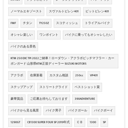
ノーマルエキゾースト
スヴァルトピレン401
ビットピレン401
FMF
チタン
TY250Z
スコティッシュ
トライアルバイク
オシャレ楽しい
ワンポイント
バイクに乗ってもオシャレしたい
バイクのある景色
KTM 250 EXC TPI 2022ご納車！ローダウン・アクラポビッチマフラー・カー
ボンガード 山形県KTM正規ディーラー SUZUKI MOTORS
アクラポ
在庫新着
カスタム相談
250cc
VP401
ステップアップ
ストリートグライド
ベストショット賞
豪華賞品
ご応募お待ちしております
390ADVENTURE
バイクから見る風景
バイク男子
バイクガール
バイクボーイ
1290GT
CB1300 SUPER FOUR SP 2019年式
ＣＢ
1300
SP