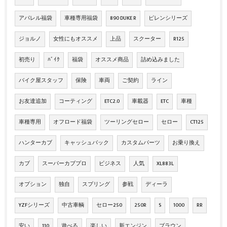
アパレル福袋
車種専用福袋
890 DUKE R
ピレンシリーズ
ジョルノ
女性にもオススメ
上品
スクーター
R125
初売り
ﾊﾞｲｸ
福袋
オススメ商品
詰め込みました
バイク屋スタッフ
保険
車両
ご契約
ライン
お友達追加
コーティング
ETC2.0
車載器
ETC
車種
車種専用
オフロード福袋
ツーリングセロー
セロー
CT125
ハンターカブ
キャッシュバック
カスタムパーツ
お乗り換え
カブ
スーパーカブプロ
ビジネス
人気
XL883L
オプション
独自
スプリング
参戦
ディーラ
YZFシリーズ
中古車輌
セロー250
250R
S
1000
RR
安い
110
遊べる
楽しい
新エンジン
ブラウン