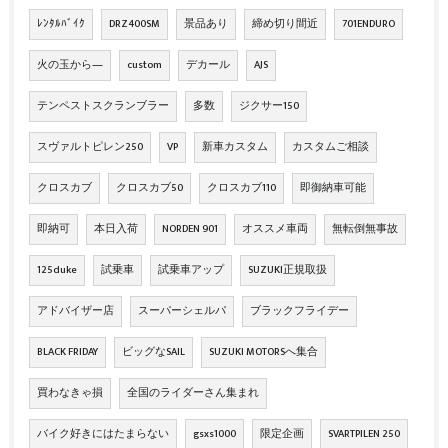
ﾚﾝﾀﾙﾊﾞｲｸ
DRZ400SM
景品あり
締め切り間近
701ENDURO
火の玉から―
custom
デカール
AJS
テンペストスクランブラー
多数
ジクサー150
スヴァルトピレン250
VP
新車カスタム
カスタムご相談
クロスカブ
クロスカブ50
クロスカブ110
即御納車可能
即納可
本日入荷
NORDEN 901
オススメ車両
無転倒無事故
125duke
試乗車
試乗車アップ
SUZUKI正規取扱
アドバイザー店
スーパーシェルパ
ブラックフライデー
BLACK FRIDAY
ビッグなSAIL
SUZUKI MOTORSへ集合
買わなきゃ損
全国のライダーさん集まれ
バイク好きにはたまらない
gsxs1000
限定企画
SVARTPILEN 250