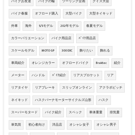
バイクお友達
バイクの輪
ツーリング企画
クイズ大会
バイク春服
オフロード購入
大型バイク
大型ネイキッド
外車
海外
S/Sモデル
202年モデル
春夏モデル
カラーバリエーション
バイク用品店
ﾊﾞｲｸ用品店
スケールモデル
MOTO GP
300 EXC
飾りたい
飾れる
車両紹介
オレンジカラー
オフロードバイク
Braktec
紹介
メーター
ハンドル
ﾊﾞｲｸ紹介
リアスプロケット
リア
リアタイヤ
リアブレーキ
スリップオンライン
アクラポビッチ
ネイキッド
ハスクバーナモーターサイクルズ山形
ハスク
スーパーモタード
バイク紹介
スペック
車体重量
排気量
単気筒
初心者向け
洋品店
オシャレ女子
オシャレ男子