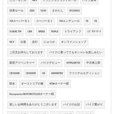
ニューモデル
ABS
トラクションコントロール
バイク新車
決算セール
ZRX
1200
さかたし
R1200GS
701スーパーモト
スーパーモト
701エンデューロ
TE
FE
150EXC TPI
CBR
SPEED
TRIPLE
トライアンフ
ｽｽﾞｷﾓｰﾀｰｽ
SX-F
公道
走行
にゅうか
オンラインショップ
ご注文お待ちしております
バイクに乗っててもオシャレを楽しみたい
新型アドベンチャー
バイクデビュー
VITPILEN701
中古車入荷
CB1000R
CB400SF
CB
ADVENTRE
ファイナルエディション
防水
オーストリアの夜
KTMオーナー様
Husqvarna MOTORCYCLESオーナー様
楽しいお時間をありがとうございます
バイクのお話
バイク繋がり