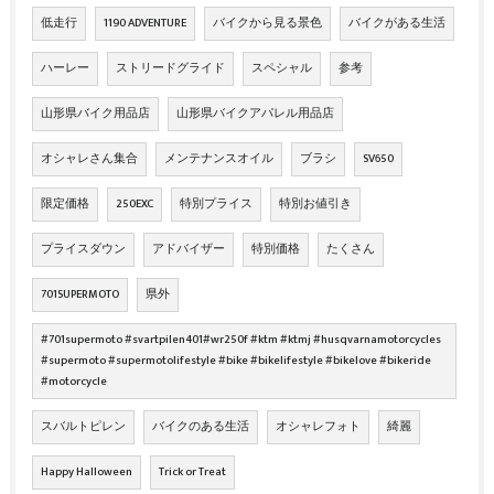
低走行
1190 ADVENTURE
バイクから見る景色
バイクがある生活
ハーレー
ストリードグライド
スペシャル
参考
山形県バイク用品店
山形県バイクアパレル用品店
オシャレさん集合
メンテナンスオイル
ブラシ
SV650
限定価格
250EXC
特別プライス
特別お値引き
プライスダウン
アドバイザー
特別価格
たくさん
701SUPERMOTO
県外
#701supermoto #svartpilen401#wr250f #ktm #ktmj #husqvarnamotorcycles
#supermoto #supermotolifestyle #bike #bikelifestyle #bikelove #bikeride
#motorcycle
スバルトピレン
バイクのある生活
オシャレフォト
綺麗
Happy Halloween
Trick or Treat