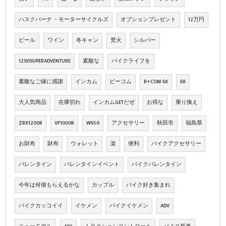
ハスクバーナ ・モーターサイクルズ
オプションプレゼント
12万円
ビール
ワイン
冬キャン
焚火
シルバー
1290SUPERADVENTURE
素敵な
バイクライフを
素敵なご縁に感謝
インカム
ビーコム
B+COM 6X
6X
大人気商品
在庫切れ
インカムGETだぜ
お得な
乗り換え
ZRX1200R
VF1000R
W650
アクセサリー
秋田市
福島県
お財布
財布
ウォレット
楽
便利
バイクアクセサリー
バレンタイン
バレンタインイベント
バイクバレンタイン
今年は何個もらえるかな
カップル
バイク好き集まれ
バイクカッコイイ
イケメン
バイクイケメン
ADV