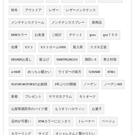
秋冬
アウトドア
レザー
レザーメンテナンス
メンテナンスクリーム
メンテナンススプレー
新商品
NEWカラー
お友達
ご紹介
チケット
gsxs
gsx７５０
在庫
Vスト
Vストローム1000
新入荷
スズキ正規
DEGNERお直し
裾上げ
SVARTPILEN250
酒田いS
寒さ対策
e-HEAT
めっちゃ暖かい
ライダーの味方
1290SDR
KTM J
SUZUKI MOTORSのお姫様
3年ぶりの開催
ノーデン
ノーデン901
新着
プレゼント
ヤマガタグラム
モトオーク
山形県酒田市のバイク屋
もうすぐハロウィン
お菓子
店内が可愛い
KTMカラーにピッタリ
トレーナー
ベージュ
カラーリング
サイズ
オシャレさんと繋がりたい