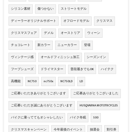
シリコン素材
傷つかない
ストリートモデル
ディーラーオリジナルサポート
オフロードモデル
クリスマス
クリスマスフェア
デメル
オーストリア
ウィーン
チョコレート
新カラー
ニューカラー
登場
ヴィンテージ感
オールドフィニッシュ加工
シーズンイン
フープシューズ
ドライマスター
普段履きでもOK
ハイテク
高機能
NC750
nc750x
NC750LD
LD
ご応募いただきありがとうございます
ご応募ありがとうございました
ご応募いただき誠にありがとうございます
HUSQVARNA MOTOTRCYCLES
バイクに乗っててもオシャレしたい
バイク冬眠
500
クリスマスキャンペーン
今年最後のイベント
抽選会
割引券