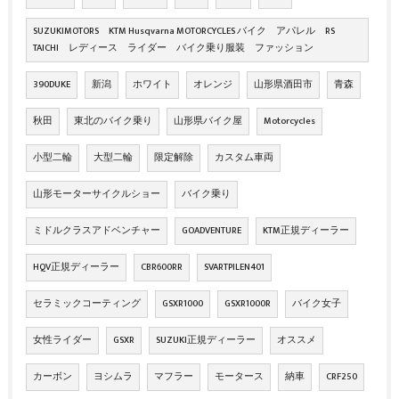
SUZUKIMOTORS KTM Husqvarna MOTORCYCLES バイク アパレル RS
TAICHI レディース ライダー バイク乗り服装 ファッション
390DUKE
新潟
ホワイト
オレンジ
山形県酒田市
青森
秋田
東北のバイク乗り
山形県バイク屋
Motorcycles
小型二輪
大型二輪
限定解除
カスタム車両
山形モーターサイクルショー
バイク乗り
ミドルクラスアドベンチャー
GOADVENTURE
KTM正規ディーラー
HQV正規ディーラー
CBR600RR
SVARTPILEN401
セラミックコーティング
GSXR1000
GSXR1000R
バイク女子
女性ライダー
GSXR
SUZUKI正規ディーラー
オススメ
カーボン
ヨシムラ
マフラー
モータース
納車
CRF250