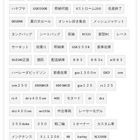
ハヤブサ
GSX1300R
即納可能
Vストローム250
生産終了
DEGENR
夏の大セール
オシャレ好き集合
メッシュジャケット
タンクバッグ
シートバッグ
長袖
RC125
新型RC
レース
サーキット
街乗り
即納車
GSX２５０R
新車在庫
SUZUKI正規
酒田
配送納車
８８３
８８３n
xl８８３
ハーレーダビッドソン
新着在庫
gsx１３００rr
EXCF
crm
crm２５０
690SMCR
690 SMCR
gsx１２５
rs１２５
rs４
dr-z４００sm
400
モタード
dr
drz
drz４００sm
wr250x
中古車両
レーサーモデル
２５０duke
２５０
軽二輪
１オーナー
カスタム車
メンテナンス
ＸＬ１２０0
48
harley
XL1200X