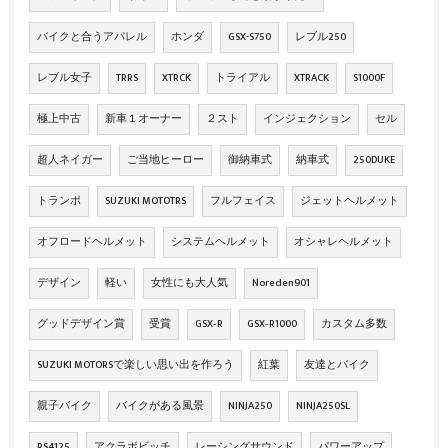
バイクと合うアパレル
ホンダ
GSX-S750
レブル250
レブル女子
TRRS
XTRCK
トライアル
XTRACK
S1000F
極上中古
新車１オーナー
２スト
インジェクション
セル
超人ネイガー
ご当地ヒーロー
御納車式
納車式
250DUKE
トランポ
SUZUKI MOTOTRS
フルフェイス
ジェットヘルメット
オフロードヘルメット
システムヘルメット
オシャレヘルメット
デザイン
軽い
女性にも大人気
Noreden901
グッドデザイン賞
受賞
GSX‐R
GSX‐R1000
カスタム多数
SUZUKI MOTORSで楽しい思い出を作ろう
紅葉
友達とバイク
親子バイク
バイクがある風景
NINJA250
NINJA250SL
RS4125
アクラボビッチ
レーシングサウンド
パワーアップ