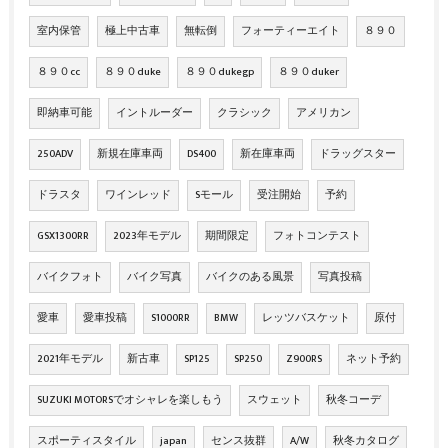
室内保管
極上中古車
無転倒
フォーティーエイト
８９０
８９０cc
８９０duke
８９０dukegp
８９０duker
即納車可能
イントルーダー
クラシック
アメリカン
250ADV
新規在庫車両
DS400
新在庫車両
ドラッグスター
ドラスタ
ワインレッド
Sモール
受注開始
予約
GSX1300RR
2023年モデル
期間限定
フォトコンテスト
バイクフォト
バイク写真
バイクのある風景
写真投稿
愛車
愛車投稿
S1000RR
BMW
レッツバスケット
原付
2021年モデル
新古車
SP125
SP250
Z900RS
ネット予約
SUZUKI MOTORSでオシャレを楽しもう
スウェット
秋冬コーデ
スポーティスタイル
japan
センス抜群
A/W
秋冬カタログ