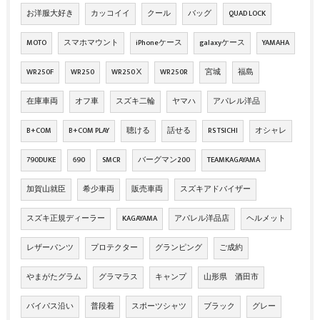
お洋服大好き
カッコイイ
クール
バッグ
QUAD LOCK
MOTO
スマホマウント
iPhoneケース
galaxyケース
YAMAHA
WR250F
WR250
WR250Ⅹ
WR250R
宮城
福島
在庫車両
オフ車
スズキ二輪
ヤマハ
アパレル洋品
B+COM
B+COM PLAY
聴ける
話せる
RS TSICHI
オシャレ
790DUKE
690
SMCR
バーグマン200
TEAMKAGAYAMA
加賀山就臣
希少車両
販売車両
スズキアドバイザー
スズキ正規ディーラー
KAGAYAMA
アパレル洋品店
ヘルメット
レザーパンツ
プロテクター
グランピング
ご成約
やまがたグラム
グラマラス
キャンプ
山形県 酒田市
バイパス沿い
普段着
スポーツシャツ
ブラック
グレー