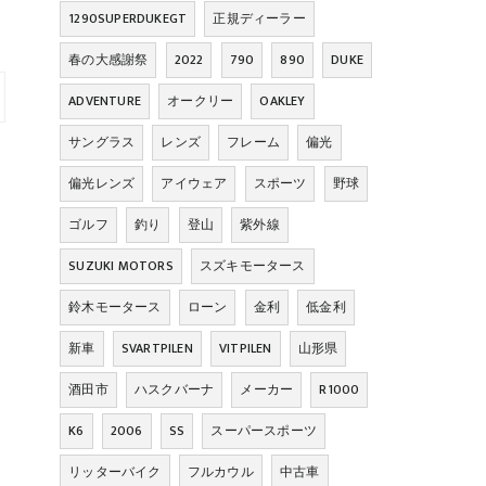
1290SUPERDUKEGT
正規ディーラー
春の大感謝祭
2022
790
890
DUKE
ADVENTURE
オークリー
OAKLEY
サングラス
レンズ
フレーム
偏光
偏光レンズ
アイウェア
スポーツ
野球
ゴルフ
釣り
登山
紫外線
SUZUKI MOTORS
スズキモータース
鈴木モータース
ローン
金利
低金利
新車
SVARTPILEN
VITPILEN
山形県
酒田市
ハスクバーナ
メーカー
R1000
K6
2006
SS
スーパースポーツ
リッターバイク
フルカウル
中古車