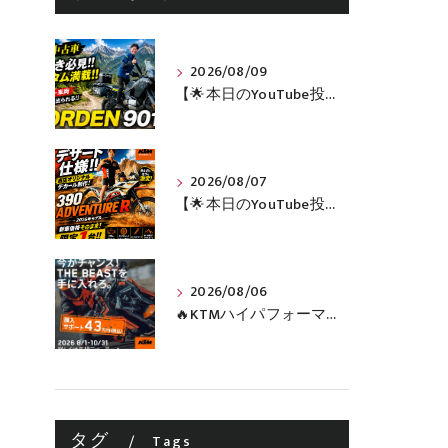
2026/08/09
【🌟本日のYouTube投稿完了🌟】 旅好き必見🔥!!カスタム満載の極上中古車！ 「NORDEN 901」が入荷いたしました✨【Husqvarna Motorcycles山形】
2026/08/07
【🌟本日のYouTube投稿完了🌟】 🔥390 ADVENTURE R × KTM山形 オリジナルデカール仕様誕生🔥
2026/08/06
🔥KTMハイパフォーマンスネイキッドがお得に手に入るチャンス🔥
タグ
Tags