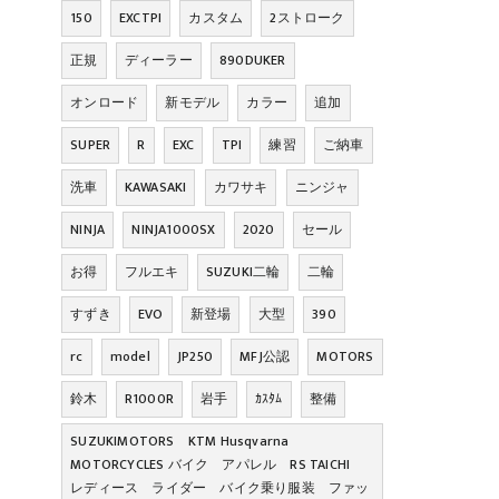
150
EXCTPI
カスタム
2ストローク
正規
ディーラー
890DUKER
オンロード
新モデル
カラー
追加
SUPER
R
EXC
TPI
練習
ご納車
洗車
KAWASAKI
カワサキ
ニンジャ
NINJA
NINJA1000SX
2020
セール
お得
フルエキ
SUZUKI二輪
二輪
すずき
EVO
新登場
大型
390
rc
model
JP250
MFJ公認
MOTORS
鈴木
R1000R
岩手
ｶｽﾀﾑ
整備
SUZUKIMOTORS KTM Husqvarna
MOTORCYCLES バイク アパレル RS TAICHI
レディース ライダー バイク乗り服装 ファッ