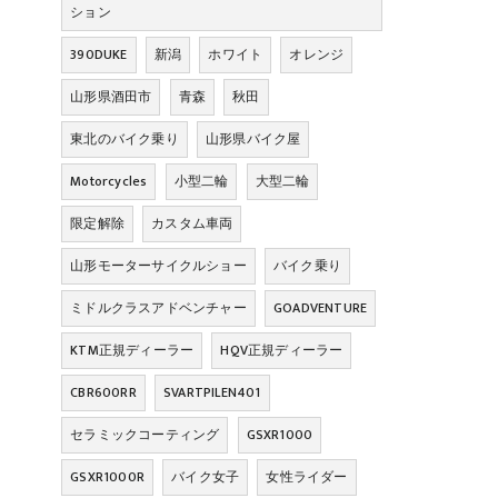
ション
390DUKE
新潟
ホワイト
オレンジ
山形県酒田市
青森
秋田
東北のバイク乗り
山形県バイク屋
Motorcycles
小型二輪
大型二輪
限定解除
カスタム車両
山形モーターサイクルショー
バイク乗り
ミドルクラスアドベンチャー
GOADVENTURE
KTM正規ディーラー
HQV正規ディーラー
CBR600RR
SVARTPILEN401
セラミックコーティング
GSXR1000
GSXR1000R
バイク女子
女性ライダー