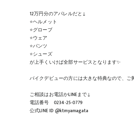
12万円分のアパレルだと↓
⭐️ヘルメット
⭐️グローブ
⭐️ウェア
⭐️パンツ
⭐️シューズ
が上手くいけば全部サービスとなります✨
バイクデビューの方には大きな特典なので、ご興
ご相談はお電話かLINEまで↓
電話番号 0234-25-0779
公式LINE ID @ktmyamagata