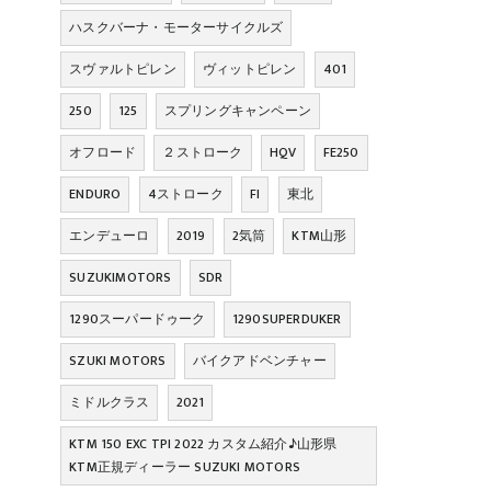
ハスクバーナ・モーターサイクルズ
スヴァルトピレン
ヴィットピレン
401
250
125
スプリングキャンペーン
オフロード
２ストローク
HQV
FE250
ENDURO
4ストローク
FI
東北
エンデューロ
2019
2気筒
KTM山形
SUZUKIMOTORS
SDR
1290スーパードゥーク
1290SUPERDUKER
SZUKI MOTORS
バイクアドベンチャー
ミドルクラス
2021
KTM 150 EXC TPI 2022 カスタム紹介♪山形県
KTM正規ディーラー SUZUKI MOTORS