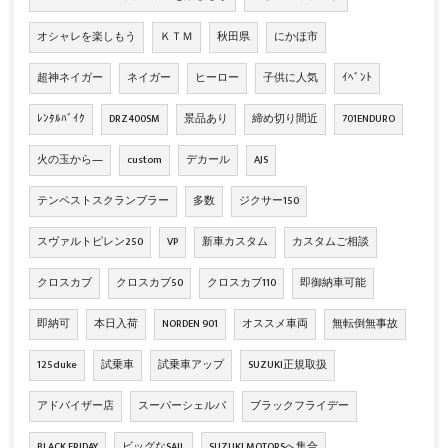
オシャレを楽しもう
ＫＴＭ
秋田県
にかほ市
超神ネイガー
ネイガー
ヒーロー
子供に人気
ｲﾍﾞﾝﾄ
ﾚﾝﾀﾙﾊﾞｲｸ
DRZ400SM
景品あり
締め切り間近
701ENDURO
火の玉から―
custom
デカール
AJS
テンペストスクランブラー
多数
ジクサー150
スヴァルトピレン250
VP
新車カスタム
カスタムご相談
クロスカブ
クロスカブ50
クロスカブ110
即御納車可能
即納可
本日入荷
NORDEN 901
オススメ車両
無転倒無事故
125duke
試乗車
試乗車アップ
SUZUKI正規取扱
アドバイザー店
スーパーシェルパ
ブラックフライデー
BLACK FRIDAY
ビッグなSAIL
SUZUKI MOTORSへ集合