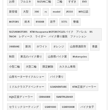
お得
フルエキ
SUZUKI二輪
二輪
すずき
EVO
新登場
大型
390
rc
model
JP250
MFJ公認
MOTORS
鈴木
R1000R
岩手
ｶｽﾀﾑ
整備
SUZUKIMOTORS KTM Husqvarna MOTORCYCLES バイク アパレル RS
TAICHI レディース ライダー バイク乗り服装 ファッション
390DUKE
新潟
ホワイト
オレンジ
山形県酒田市
青森
秋田
東北のバイク乗り
山形県バイク屋
Motorcycles
小型二輪
大型二輪
限定解除
カスタム車両
山形モーターサイクルショー
バイク乗り
ミドルクラスアドベンチャー
GOADVENTURE
KTM正規ディーラー
HQV正規ディーラー
CBR600RR
SVARTPILEN401
セラミックコーティング
GSXR1000
GSXR1000R
バイク女子