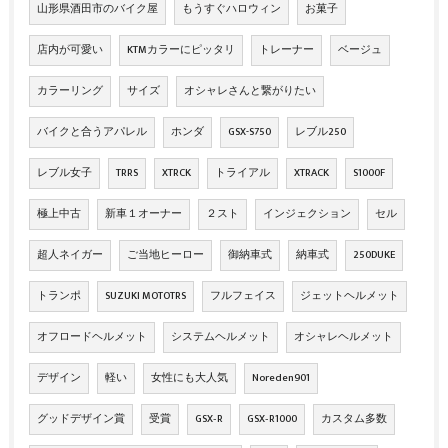
山形県酒田市のバイク屋
もうすぐハロウィン
お菓子
店内が可愛い
KTMカラーにピッタリ
トレーナー
ベージュ
カラーリング
サイズ
オシャレさんと繋がりたい
バイクと合うアパレル
ホンダ
GSX-S750
レブル250
レブル女子
TRRS
XTRCK
トライアル
XTRACK
S1000F
極上中古
新車１オーナー
２スト
インジェクション
セル
超人ネイガー
ご当地ヒーロー
御納車式
納車式
250DUKE
トランポ
SUZUKI MOTOTRS
フルフェイス
ジェットヘルメット
オフロードヘルメット
システムヘルメット
オシャレヘルメット
デザイン
軽い
女性にも大人気
Noreden901
グッドデザイン賞
受賞
GSX‐R
GSX‐R1000
カスタム多数