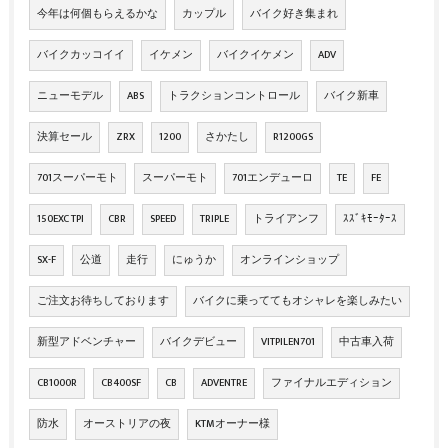
今年は何個もらえるかな
カップル
バイク好き集まれ
バイクカッコイイ
イケメン
バイクイケメン
ADV
ニューモデル
ABS
トラクションコントロール
バイク新車
決算セール
ZRX
1200
さかたし
R1200GS
701スーパーモト
スーパーモト
701エンデューロ
TE
FE
150EXC TPI
CBR
SPEED
TRIPLE
トライアンフ
ｽｽﾞｷﾓｰﾀｰｽ
SX-F
公道
走行
にゅうか
オンラインショップ
ご注文お待ちしております
バイクに乗っててもオシャレを楽しみたい
新型アドベンチャー
バイクデビュー
VITPILEN701
中古車入荷
CB1000R
CB400SF
CB
ADVENTRE
ファイナルエディション
防水
オーストリアの夜
KTMオーナー様