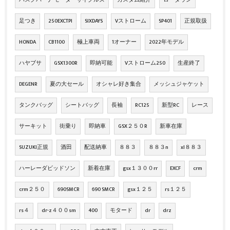
ハスクバーナ モーターサイクルズ
カスタム紹介
ローダウン
足つき
250EXCTPI
SIXDAYS
Vストローム
SP401
正規取扱
HONDA
CB1100
極上車両
1オーナー
2022年モデル
ハヤブサ
GSX1300R
即納可能
Vストローム250
生産終了
DEGENR
夏の大セール
オシャレ好き集合
メッシュジャケット
タンクバッグ
シートバッグ
長袖
RC125
新型RC
レース
サーキット
街乗り
即納車
GSX２５０R
新車在庫
SUZUKI正規
酒田
配送納車
８８３
８８３n
xl８８３
ハーレーダビッドソン
新着在庫
gsx１３００rr
EXCF
crm
crm２５０
690SMCR
690 SMCR
gsx１２５
rs１２５
rs４
dr-z４００sm
400
モタード
dr
drz