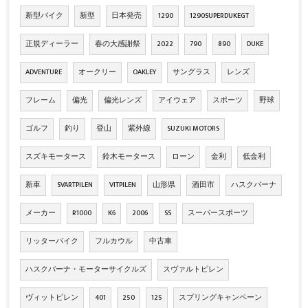
新型バイク
新型
日本発売
1290
1290SUPERDUKEGT
正規ディーラー
春の大感謝祭
2022
790
890
DUKE
ADVENTURE
オークリー
OAKLEY
サングラス
レンズ
フレーム
偏光
偏光レンズ
アイウェア
スポーツ
野球
ゴルフ
釣り
登山
紫外線
SUZUKI MOTORS
スズキモータース
鈴木モータース
ローン
金利
低金利
新車
SVARTPILEN
VITPILEN
山形県
酒田市
ハスクバーナ
メーカー
R1000
K6
2006
SS
スーパースポーツ
リッターバイク
フルカウル
中古車
ハスクバーナ・モーターサイクルズ
スヴァルトピレン
ヴィットピレン
401
250
125
スプリングキャンペーン