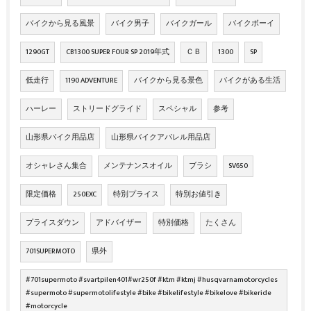
バイクから見る風景
バイク男子
バイクガール
バイクボーイ
1290GT
CB1300 SUPER FOUR SP 2019年式
ＣＢ
1300
SP
低走行
1190 ADVENTURE
バイクから見る景色
バイクがある生活
ハーレー
ストリードグライド
スペシャル
参考
山形県バイク用品店
山形県バイクアパレル用品店
オシャレさん集合
メンテナンスオイル
ブラシ
SV650
限定価格
250EXC
特別プライス
特別お値引き
プライスダウン
アドバイザー
特別価格
たくさん
701SUPERMOTO
県外
#701supermoto #svartpilen401#wr250f #ktm #ktmj #husqvarnamotorcycles
#supermoto #supermotolifestyle #bike #bikelifestyle #bikelove #bikeride
#motorcycle