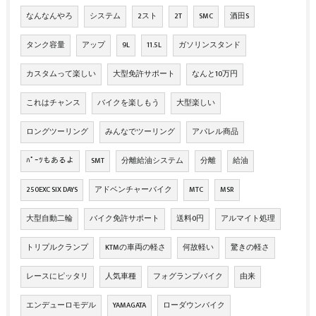
なんなんやろ
システム
2スト
2T
SMC
酒田S
タンク容量
アップ
9L
11.5L
ガソリンスタンド
カスタムって楽しい
大型免許サポート
なんと10万円
これはチャンス
バイクを楽しもう
大型楽しい
ロングツーリング
みんなでツーリング
アパレル商品
ﾊﾟｰﾂもあるよ
SMT
分離給油システム
分離
給油
250EXC SIX DAYS
アドベンチャーバイク
MTC
MSR
大型自動二輪
バイク免許サポート
送料0円
アルマイト処理
トリプルクランプ
KTMの車両の軽さ
何故軽い
驚きの軽さ
レースにピッタリ
人気車種
フォグランプバイク
由来
エンデューロモデル
YAMAGATA
ローダウンバイク