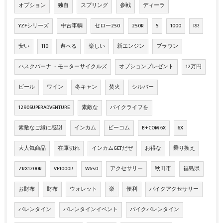
オプション
独自
スプリング
参戦
ディーラ
YZFシリーズ
中古車輌
セロー250
250R
S
1000
RR
安い
110
遊べる
楽しい
新エンジン
ブラウン
ハスクバーナ ・モーターサイクルズ
オプションプレゼント
12万円
ビール
ワイン
冬キャン
焚火
シルバー
1290SUPERADVENTURE
素敵な
バイクライフを
素敵なご縁に感謝
インカム
ビーコム
B+COM 6X
6X
大人気商品
在庫切れ
インカムGETだぜ
お得な
乗り換え
ZRX1200R
VF1000R
W650
アクセサリー
秋田市
福島県
お財布
財布
ウォレット
楽
便利
バイクアクセサリー
バレンタイン
バレンタインイベント
バイクバレンタイン