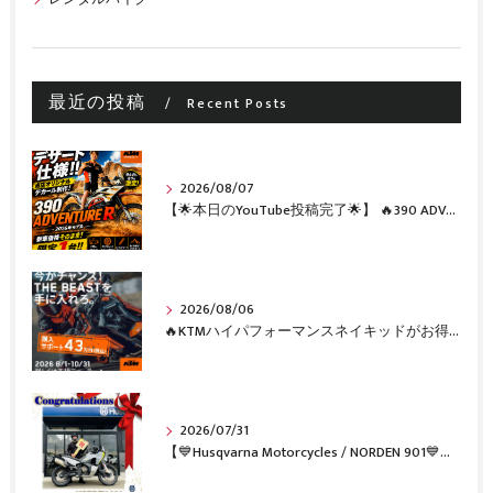
最近の投稿
Recent Posts
2026/08/07
【🌟本日のYouTube投稿完了🌟】 🔥390 ADVENTURE R × KTM山形 オリジナルデカール仕様誕生🔥
2026/08/06
🔥KTMハイパフォーマンスネイキッドがお得に手に入るチャンス🔥
2026/07/31
【💙Husqvarna Motorcycles / NORDEN 901💙】 ご納車おめでとうございます🎉✨