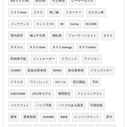
drz４００sm
wr250x
中古車両
レーサーモデル
２５０duke
２５０
軽二輪
１オーナー
カスタム車
メンテナンス
ＸＬ１２０0
48
harley
XL1200X
室内保管
極上中古車
無転倒
フォーティーエイト
８９０
８９０cc
８９０duke
８９０dukegp
８９０duker
即納車可能
イントルーダー
クラシック
アメリカン
250ADV
新規在庫車両
DS400
新在庫車両
ドラッグスター
ドラスタ
ワインレッド
Sモール
受注開始
予約
GSX1300RR
2023年モデル
期間限定
フォトコンテスト
バイクフォト
バイク写真
バイクのある風景
写真投稿
愛車
愛車投稿
S1000RR
BMW
レッツバスケット
原付