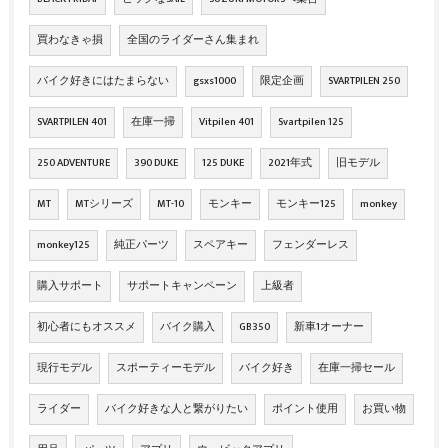
買わなきゃ損
全国のライダーさん集まれ
バイク好きにはたまらない
gsxs1000
限定企画
SVARTPILEN 250
SVARTPILEN 401
在庫一掃
Vitpilen 401
Svartpilen 125
250 ADVENTURE
390 DUKE
125 DUKE
2021年式
旧モデル
MT
MTシリーズ
MT-10
モンキー
モンキー125
monkey
monkey125
純正パーツ
スペアキー
フェンダーレス
購入サポート
サポートキャンペーン
上級者
初心者にもオススメ
バイク購入
GB350
新車1オーナー
現行モデル
スポーティーモデル
バイク好き
在庫一掃セール
ライダー
バイク好きな人と繋がりたい
ポイント使用
お買い物