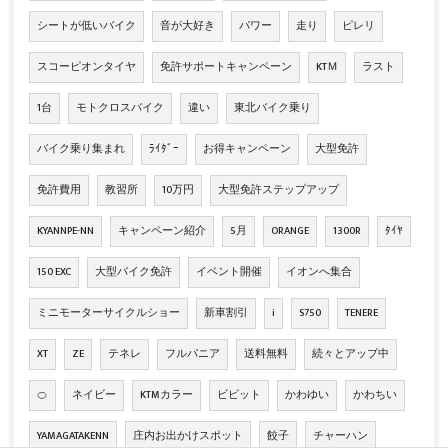
シートが低いバイク
音が大好き
パワー
走り
ピレリ
スコーピオンタイヤ
免許サポートキャンペーン
KTＭ
ラスト
1台
モトクロスバイク
違い
東北バイク乗り
バイク乗り集まれ
ﾗｲﾀﾞｰ
お得キャンペーン
大型免許
免許費用
教習所
10万円
大型免許ステップアップ
KYANNPE-NN
キャンペーン紹介
5月
ORANGE
1300R
ﾀｲﾔ
150 EXC
大型バイク免許
イベント開催
イオンへ集合
ミニモーターサイクルショー
新車割引
i
S750
TENERE
XT
ZE
テネレ
フルパニア
送料無料
続々とアップ中
🍊
ネイビー
KTMカラー
ビビット
かわゆい
かわちい
YAMAGATAKENN
庄内お出かけスポット
餃子
チャーハン