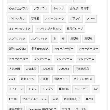
やまがたグラム
グラマラス
キャンプ
山形県 酒田市
バイパス沿い
普段着
スポーツシャツ
ブラック
グレー
オシャレだいすき
オシャレ好き集まれ
夏用グローブ
スズキバイク
スズキバイク
隼
隼
新型隼
新型隼
新型HAYABUSA
新型HAYABUSA
カラーオーダー
カラーオーダー
カラーオーダー
マルケジーニ
マルケジーニ
マルケジーニ
人気車両
人気車両
人気車両
250EXC-F
正規代理店
2023
最新モデル
在庫有
通販サイト
オシャレ大好き
モノトーン
モダン
シンプル
NEWERA
ニューエラ
CAP
RC390
フルモデルチェンジ
入荷
店頭実車あり
TE250
実車在庫有
Husqvarna MOTRCYCLES
オフロードゴーグル