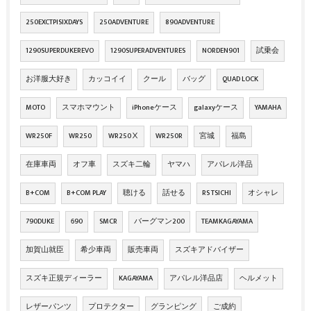
250EXCTPISIXDAYS
250ADVENTURE
890ADVENTURE
1290SUPERDUKEREVO
1290SUPERADVENTURES
NORDEN901
試乗会
お洋服大好き
カッコイイ
クール
バッグ
QUAD LOCK
MOTO
スマホマウント
iPhoneケース
galaxyケース
YAMAHA
WR250F
WR250
WR250Ⅹ
WR250R
宮城
福島
在庫車両
オフ車
スズキ二輪
ヤマハ
アパレル洋品
B+COM
B+COM PLAY
聴ける
話せる
RS TSICHI
オシャレ
790DUKE
690
SMCR
バーグマン200
TEAMKAGAYAMA
加賀山就臣
希少車両
販売車両
スズキアドバイザー
スズキ正規ディーラー
KAGAYAMA
アパレル洋品店
ヘルメット
レザーパンツ
プロテクター
グランピング
ご成約