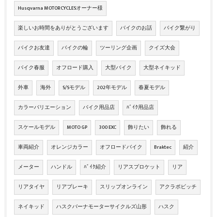
Husqvarna MOTORCYCLESオーナー様
楽しいお時間をありがとうございます
バイクのお話
バイク繋がり
バイクお友達
バイクの輪
ツーリング企画
クイズ大会
バイク春服
オフロード購入
大型バイク
大型ネイキッド
外車
海外
S/Sモデル
202年モデル
春夏モデル
カラーバリエーション
バイク用品店
ﾊﾞｲｸ用品店
スケールモデル
MOTO GP
300 EXC
飾りたい
飾れる
車両紹介
オレンジカラー
オフロードバイク
Braktec
紹介
メーター
ハンドル
ﾊﾞｲｸ紹介
リアスプロケット
リア
リアタイヤ
リアブレーキ
スリップオンライン
アクラポビッチ
ネイキッド
ハスクバーナモーターサイクルズ山形
ハスク