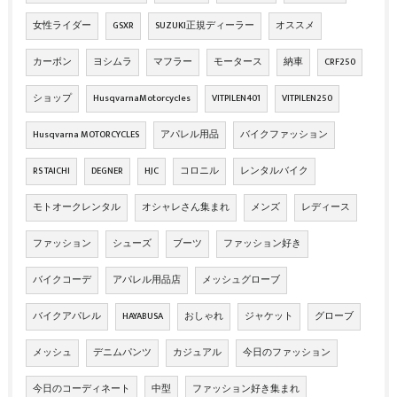
女性ライダー
GSXR
SUZUKI正規ディーラー
オススメ
カーボン
ヨシムラ
マフラー
モータース
納車
CRF250
ショップ
HusqvarnaMotorcycles
VITPILEN401
VITPILEN250
Husqvarna MOTORCYCLES
アパレル用品
バイクファッション
RS TAICHI
DEGNER
HJC
コロニル
レンタルバイク
モトオークレンタル
オシャレさん集まれ
メンズ
レディース
ファッション
シューズ
ブーツ
ファッション好き
バイクコーデ
アパレル用品店
メッシュグローブ
バイクアパレル
HAYABUSA
おしゃれ
ジャケット
グローブ
メッシュ
デニムパンツ
カジュアル
今日のファッション
今日のコーディネート
中型
ファッション好き集まれ