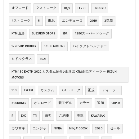
オフロード
２ストローク
HQV
FE250
ENDURO
4ストローク
FI
東北
エンデューロ
2019
2気筒
KTM山形
SUZUKIMOTORS
SDR
1290スーパードゥーク
1290SUPERDUKER
SZUKI MOTORS
バイクアドベンチャー
ミドルクラス
2021
KTM 150 EXC TPI 2022 カスタム紹介♪山形県 KTM正規ディーラー SUZUKI
MOTORS
150
EXCTPI
カスタム
2ストローク
正規
ディーラー
890DUKER
オンロード
新モデル
カラー
追加
SUPER
R
EXC
TPI
練習
ご納車
洗車
KAWASAKI
カワサキ
ニンジャ
NINJA
NINJA1000SX
2020
セール