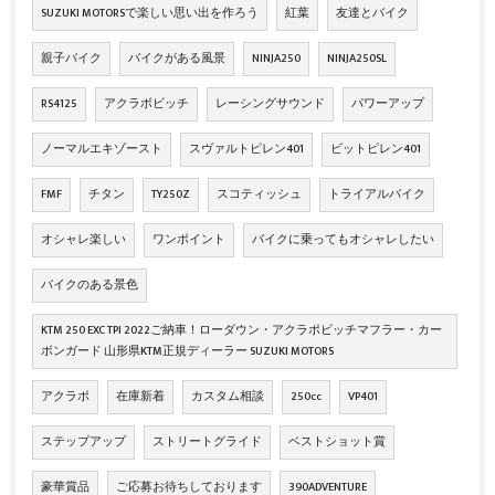
SUZUKI MOTORSで楽しい思い出を作ろう
紅葉
友達とバイク
親子バイク
バイクがある風景
NINJA250
NINJA250SL
RS4125
アクラボビッチ
レーシングサウンド
パワーアップ
ノーマルエキゾースト
スヴァルトピレン401
ビットピレン401
FMF
チタン
TY250Z
スコティッシュ
トライアルバイク
オシャレ楽しい
ワンポイント
バイクに乗ってもオシャレしたい
バイクのある景色
KTM 250 EXC TPI 2022ご納車！ローダウン・アクラポビッチマフラー・カー
ボンガード 山形県KTM正規ディーラー SUZUKI MOTORS
アクラポ
在庫新着
カスタム相談
250cc
VP401
ステップアップ
ストリートグライド
ベストショット賞
豪華賞品
ご応募お待ちしております
390ADVENTURE