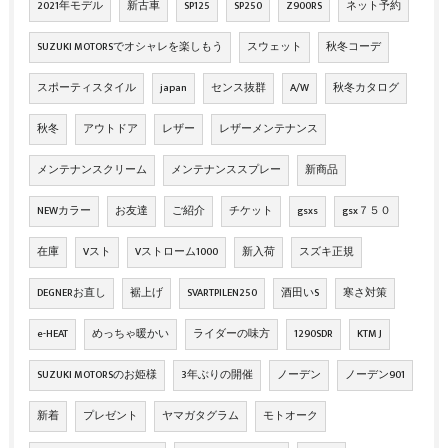
2021年モデル
新古車
SP125
SP250
Z900RS
ネット予約
SUZUKI MOTORSでオシャレを楽しもう
スウェット
秋冬コーデ
スポーティスタイル
japan
センス抜群
A/W
秋冬カタログ
秋冬
アウトドア
レザー
レザーメンテナンス
メンテナンスクリーム
メンテナンススプレー
新商品
NEWカラー
お友達
ご紹介
チケット
gsxs
gsx７５０
在庫
Vスト
Vストローム1000
新入荷
スズキ正規
DEGNERお直し
裾上げ
SVARTPILEN250
酒田いS
寒さ対策
e-HEAT
めっちゃ暖かい
ライダーの味方
1290SDR
KTM J
SUZUKI MOTORSのお姫様
3年ぶりの開催
ノーデン
ノーデン901
新着
プレゼント
ヤマガタグラム
モトオーク