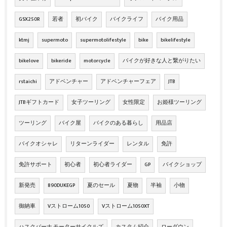
GSX250R
若者
初バイク
バイクライフ
バイク用品
ktmj
supermoto
supermotolifestyle
bike
bikelifestyle
bikelove
bikeride
motorcycle
バイクが好きな人と繋がりたい
rstaichi
アドベンチャー
アドベンチャーフェア
JTB
JTBギフトカード
女子ツーリング
女性限定
お姫様ツーリング
ツーリング
バイク屋
バイクのある暮らし
用品店
バイクオシャレ
リターンライダー
レンタル
免許
免許サポート
初心者
初心者ライダー
GP
バイクショップ
新発売
890DUKEGP
夏のセール
夏物
半袖
小物
御納車
Vストローム1050
Vストローム1050XT