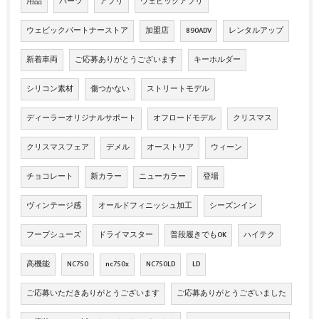
用品
パーツ
アプリ
ウェビックアプリ
ウェビックパートナーストア
加盟店
890ADV
レンタルアップ
新着車両
ご応募ありがとうございます
キーホルダー
シリコン素材
傷つかない
ストリートモデル
ディーラーオリジナルサポート
オフロードモデル
クリスマス
クリスマスフェア
デメル
オーストリア
ウィーン
チョコレート
新カラー
ニューカラー
登場
ヴィンテージ感
オールドフィニッシュ加工
シーズンイン
フープシューズ
ドライマスター
普段履きでもOK
ハイテク
高機能
NC750
nc750x
NC750LD
LD
ご応募いただきありがとうございます
ご応募ありがとうございました