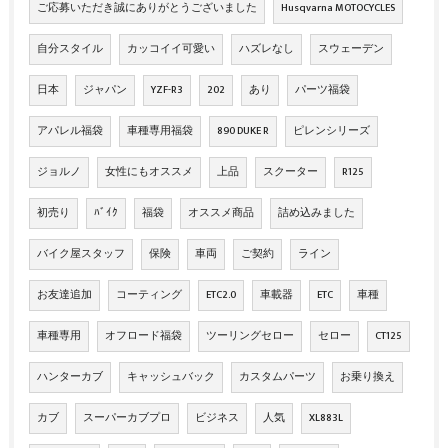
ご応募いただき誠にありがとうございました
Husqvarna MOTOCYCLES
自分スタイル
カッコイイ可愛い
ハズレなし
スウェーデン
日本
ジャパン
YZF-R3
202
あり
パーツ福袋
アパレル福袋
車種専用福袋
890 DUKE R
ピレンシリーズ
ジョルノ
女性にもオススメ
上品
スクーター
R125
初売り
ﾊﾞｲｸ
福袋
オススメ商品
詰め込みました
バイク屋スタッフ
保険
車両
ご契約
ライン
お友達追加
コーティング
ETC2.0
車載器
ETC
車種
車種専用
オフロード福袋
ツーリングセロー
セロー
CT125
ハンターカブ
キャッシュバック
カスタムパーツ
お乗り換え
カブ
スーパーカブプロ
ビジネス
人気
XL883L