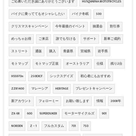
ご応募いただき誠にありがとうございます
HUSQVARNA MOTOTRCYCLES
バイクに乗っててもオシャレしたい
バイク冬眠
500
クリスマスキャンペーン
今年最後のイベント
抽選会
割引券
めっちゃお得
ご来店
誰でも引ける
サポート
新車ご成約
ストリート
通販
購入
青森県
宮城県
岩手県
モトマップ
モトマップ正規
オーストラリア
仕様
残り2台
HSS970n
250EXCF
シックスデイズ
初心者にもおすすめ
ZZR1400
マレーシア
HERITAGE
プレゼントキャンペーン
新アカウント
フォローミー
お願い致します
情報
2008年
ZX‐6R
600
SUPERDUKER
モーターサイクルズ
901
NORDEN
Z－1
フルカスタム
701
750