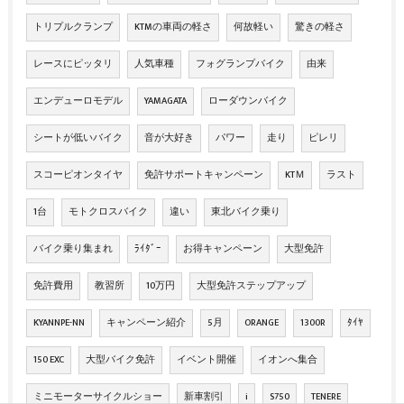
トリプルクランプ
KTMの車両の軽さ
何故軽い
驚きの軽さ
レースにピッタリ
人気車種
フォグランプバイク
由来
エンデューロモデル
YAMAGATA
ローダウンバイク
シートが低いバイク
音が大好き
パワー
走り
ピレリ
スコーピオンタイヤ
免許サポートキャンペーン
KTＭ
ラスト
1台
モトクロスバイク
違い
東北バイク乗り
バイク乗り集まれ
ﾗｲﾀﾞｰ
お得キャンペーン
大型免許
免許費用
教習所
10万円
大型免許ステップアップ
KYANNPE-NN
キャンペーン紹介
5月
ORANGE
1300R
ﾀｲﾔ
150 EXC
大型バイク免許
イベント開催
イオンへ集合
ミニモーターサイクルショー
新車割引
i
S750
TENERE