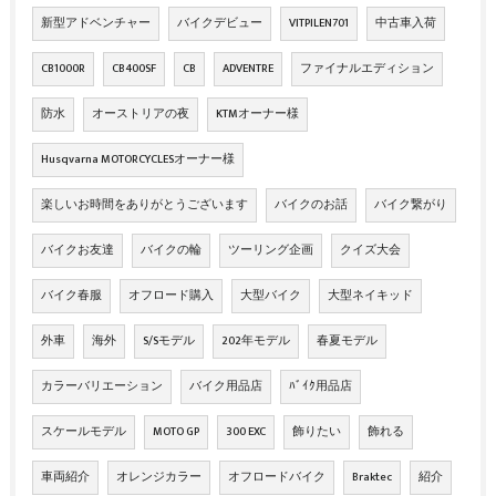
新型アドベンチャー
バイクデビュー
VITPILEN701
中古車入荷
CB1000R
CB400SF
CB
ADVENTRE
ファイナルエディション
防水
オーストリアの夜
KTMオーナー様
Husqvarna MOTORCYCLESオーナー様
楽しいお時間をありがとうございます
バイクのお話
バイク繋がり
バイクお友達
バイクの輪
ツーリング企画
クイズ大会
バイク春服
オフロード購入
大型バイク
大型ネイキッド
外車
海外
S/Sモデル
202年モデル
春夏モデル
カラーバリエーション
バイク用品店
ﾊﾞｲｸ用品店
スケールモデル
MOTO GP
300 EXC
飾りたい
飾れる
車両紹介
オレンジカラー
オフロードバイク
Braktec
紹介