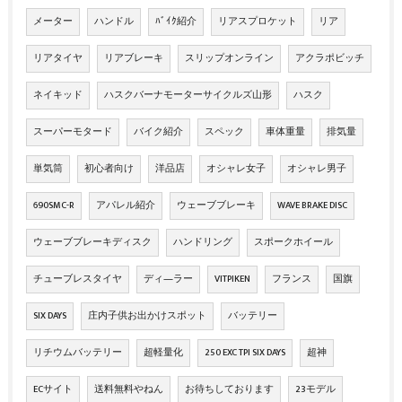
メーター
ハンドル
ﾊﾞｲｸ紹介
リアスプロケット
リア
リアタイヤ
リアブレーキ
スリップオンライン
アクラポビッチ
ネイキッド
ハスクバーナモーターサイクルズ山形
ハスク
スーパーモタード
バイク紹介
スペック
車体重量
排気量
単気筒
初心者向け
洋品店
オシャレ女子
オシャレ男子
690SMC-R
アパレル紹介
ウェーブブレーキ
WAVE BRAKE DISC
ウェーブブレーキディスク
ハンドリング
スポークホイール
チューブレスタイヤ
ディ―ラー
VITPIKEN
フランス
国旗
SIX DAYS
庄内子供お出かけスポット
バッテリー
リチウムバッテリー
超軽量化
250 EXC TPI SIX DAYS
超神
ECサイト
送料無料やねん
お待ちしております
23モデル