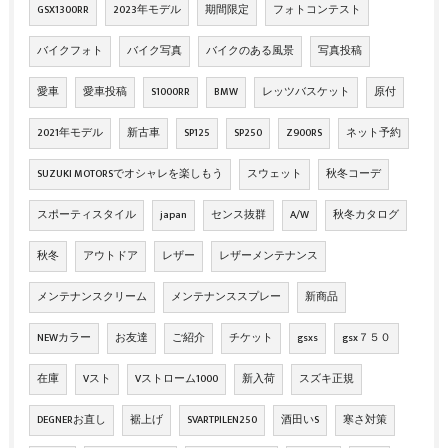
GSX1300RR
2023年モデル
期間限定
フォトコンテスト
バイクフォト
バイク写真
バイクのある風景
写真投稿
愛車
愛車投稿
S1000RR
BMW
レッツバスケット
原付
2021年モデル
新古車
SP125
SP250
Z900RS
ネット予約
SUZUKI MOTORSでオシャレを楽しもう
スウェット
秋冬コーデ
スポーティスタイル
japan
センス抜群
A/W
秋冬カタログ
秋冬
アウトドア
レザー
レザーメンテナンス
メンテナンスクリーム
メンテナンススプレー
新商品
NEWカラー
お友達
ご紹介
チケット
gsxs
gsx７５０
在庫
Vスト
Vストローム1000
新入荷
スズキ正規
DEGNERお直し
裾上げ
SVARTPILEN250
酒田いS
寒さ対策