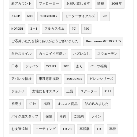
新アカウント
フォローミー
お願い致します
情報
2008年
ZX‐6R
600
SUPERDUKER
モーターサイクルズ
901
NORDEN
Z－1
フルカスタム
701
750
ご応募いただき誠にありがとうございました
Husqvarna MOTOCYCLES
自分スタイル
カッコイイ可愛い
ハズレなし
スウェーデン
日本
ジャパン
YZF-R3
202
あり
パーツ福袋
アパレル福袋
車種専用福袋
890 DUKE R
ピレンシリーズ
ジョルノ
女性にもオススメ
上品
スクーター
R125
初売り
ﾊﾞｲｸ
福袋
オススメ商品
詰め込みました
バイク屋スタッフ
保険
車両
ご契約
ライン
お友達追加
コーティング
ETC2.0
車載器
ETC
車種