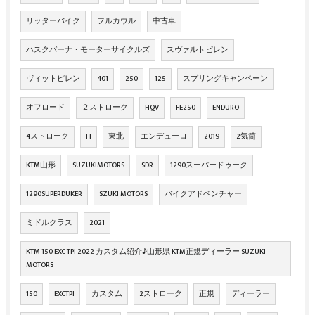
リッターバイク
フルカウル
中古車
ハスクバーナ・モーターサイクルズ
スヴァルトピレン
ヴィットピレン
401
250
125
スプリングキャンペーン
オフロード
２ストローク
HQV
FE250
ENDURO
4ストローク
FI
東北
エンデューロ
2019
2気筒
KTM山形
SUZUKIMOTORS
SDR
1290スーパードゥーク
1290SUPERDUKER
SZUKI MOTORS
バイクアドベンチャー
ミドルクラス
2021
KTM 150 EXC TPI 2022 カスタム紹介♪山形県 KTM正規ディーラー SUZUKI
MOTORS
150
EXCTPI
カスタム
2ストローク
正規
ディーラー