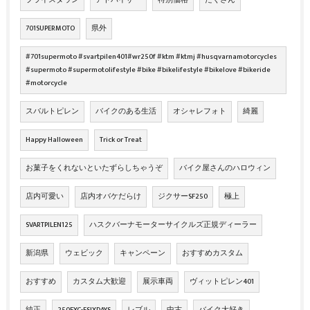
プライスダウン
アドバイザー
特別価格
たくさん
701SUPERMOTO
県外
#701supermoto #svartpilen401#wr250f #ktm #ktmj #husqvarnamotorcycles
#supermoto #supermotolifestyle #bike #bikelifestyle #bikelove #bikeride
#motorcycle
スバルトピレン
バイクのある生活
オシャレフォト
綺麗
Happy Halloween
Trick or Treat
お菓子をくれないといたずらしちゃうぞ
バイク屋さんのハロウィン
店内可愛い
店内オバケだらけ
ジクサーSF250
極上
SVARTPILEN125
ハスクバーナモーターサイクルズ正規ディーラー
新潟県
ウェビック
キャンペーン
おすすめカスタム
おすすめ
カスタム大歓迎
展示車両
ヴィットピレン401