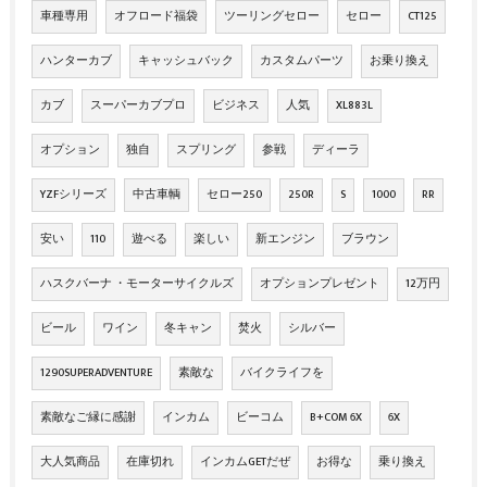
車種専用
オフロード福袋
ツーリングセロー
セロー
CT125
ハンターカブ
キャッシュバック
カスタムパーツ
お乗り換え
カブ
スーパーカブプロ
ビジネス
人気
XL883L
オプション
独自
スプリング
参戦
ディーラ
YZFシリーズ
中古車輌
セロー250
250R
S
1000
RR
安い
110
遊べる
楽しい
新エンジン
ブラウン
ハスクバーナ ・モーターサイクルズ
オプションプレゼント
12万円
ビール
ワイン
冬キャン
焚火
シルバー
1290SUPERADVENTURE
素敵な
バイクライフを
素敵なご縁に感謝
インカム
ビーコム
B+COM 6X
6X
大人気商品
在庫切れ
インカムGETだぜ
お得な
乗り換え