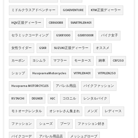
ミドルクラスアドベンチャー
GOADVENTURE
KTM正規ディーラー
HQV正規ディーラー
CBR600RR
SVARTPILEN401
セラミックコーティング
GSXR1000
GSXR1000R
バイク女子
女性ライダー
GSXR
SUZUKI正規ディーラー
オススメ
カーボン
ヨシムラ
マフラー
モータース
納車
CRF250
ショップ
HusqvarnaMotorcycles
VITPILEN401
VITPILEN250
Husqvarna MOTORCYCLES
アパレル用品
バイクファッション
RS TAICHI
DEGNER
HJC
コロニル
レンタルバイク
モトオークレンタル
オシャレさん集まれ
メンズ
レディース
ファッション
シューズ
ブーツ
ファッション好き
バイクコーデ
アパレル用品店
メッシュグローブ