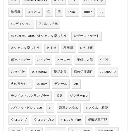
純正
250EXC-FSIXDAYS
レブル
中古
バイク大好き
除雪機
ユキオス
冬
雪
RnineT
Urban
GS
Sエディション
アパレル担当
SUZUKI MOTOTRSでオシャレを楽しもう
レザージャケット
オシャレを楽しもう
ＫＴＭ
秋田県
にかほ市
超神ネイガー
ネイガー
ヒーロー
子供に人気
ｲﾍﾞﾝﾄ
ﾚﾝﾀﾙﾊﾞｲｸ
DRZ400SM
景品あり
締め切り間近
701ENDURO
火の玉から―
custom
デカール
AJS
テンペストスクランブラー
多数
ジクサー150
スヴァルトピレン250
VP
新車カスタム
カスタムご相談
クロスカブ
クロスカブ50
クロスカブ110
即御納車可能