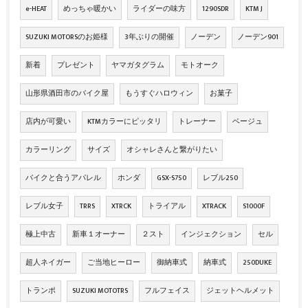
e-HEAT
めっちゃ暖かい
ライダーの味方
1290SDR
KTM J
SUZUKI MOTORSのお姫様
3年ぶりの開催
ノーデン
ノーデン901
新着
プレゼント
ヤマガタグラム
モトオーク
山形県酒田市のバイク屋
もうすぐハロウィン
お菓子
店内が可愛い
KTMカラーにピッタリ
トレーナー
ベージュ
カラーリング
サイズ
オシャレさんと繋がりたい
バイクと合うアパレル
ホンダ
GSX-S750
レブル250
レブル女子
TRRS
XTRCK
トライアル
XTRACK
S1000F
極上中古
新車１オーナー
２スト
インジェクション
セル
超人ネイガー
ご当地ヒーロー
御納車式
納車式
250DUKE
トランポ
SUZUKI MOTOTRS
フルフェイス
ジェットヘルメット