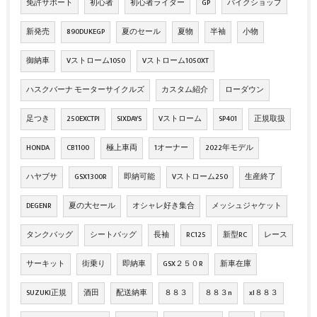
免許サポート
初心者
初心者ライダー
GP
バイクショップ
新発売
890DUKEGP
夏のセール
夏物
半袖
小物
御納車
Vストローム1050
Vストローム1050XT
ハスクバーナ モーターサイクルズ
カスタム紹介
ローダウン
足つき
250EXCTPI
SIXDAYS
Vストローム
SP401
正規取扱
HONDA
CB1100
極上車両
1オーナー
2022年モデル
ハヤブサ
GSX1300R
即納可能
Vストローム250
生産終了
DEGENR
夏の大セール
オシャレ好き集合
メッシュジャケット
タンクバッグ
シートバッグ
長袖
RC125
新型RC
レース
サーキット
街乗り
即納車
GSX２５０R
新車在庫
SUZUKI正規
酒田
配送納車
８８３
８８３n
xl８８３