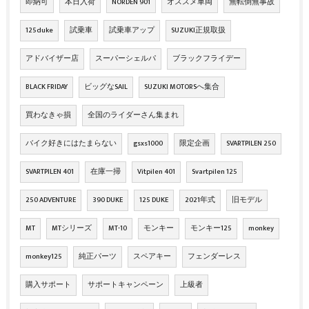
即納可
本日入荷
NORDEN 901
オススメ車両
無転倒無事故
125duke
試乗車
試乗車アップ
SUZUKI正規取扱
アドバイザー店
スーパーシェルパ
ブラックフライデー
BLACK FRIDAY
ビッグなSAIL
SUZUKI MOTORSへ集合
買わなきゃ損
全国のライダーさん集まれ
バイク好きにはたまらない
gsxs1000
限定企画
SVARTPILEN 250
SVARTPILEN 401
在庫一掃
Vitpilen 401
Svartpilen 125
250 ADVENTURE
390 DUKE
125 DUKE
2021年式
旧モデル
MT
MTシリーズ
MT-10
モンキー
モンキー125
monkey
monkey125
純正パーツ
スペアキー
フェンダーレス
購入サポート
サポートキャンペーン
上級者