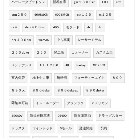
ハーレーダビッドソン
新着在庫
gsx１３００rr
EXCF
crm
crm２５０
690SMCR
690 SMCR
gsx１２５
rs１２５
rs４
dr-z４００sm
400
モタード
dr
drz
drz４００sm
wr250x
中古車両
レーサーモデル
２５０duke
２５０
軽二輪
１オーナー
カスタム車
メンテナンス
ＸＬ１２０0
48
harley
XL1200X
室内保管
極上中古車
無転倒
フォーティーエイト
８９０
８９０cc
８９０duke
８９０dukegp
８９０duker
即納車可能
イントルーダー
クラシック
アメリカン
250ADV
新規在庫車両
DS400
新在庫車両
ドラッグスター
ドラスタ
ワインレッド
Sモール
受注開始
予約