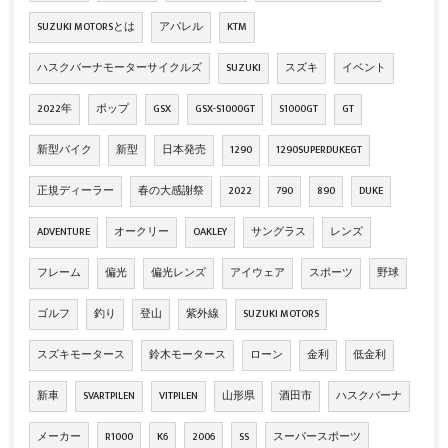
SUZUKI MOTORSとは
アパレル
KTM
ハスクバーナモーターサイクルズ
SUZUKI
スズキ
イベント
2022年
ポップ
GSX
GSX-S1000GT
S1000GT
GT
新型バイク
新型
日本発売
1290
1290SUPERDUKEGT
正規ディーラー
春の大感謝祭
2022
790
890
DUKE
ADVENTURE
オークリー
OAKLEY
サングラス
レンズ
フレーム
偏光
偏光レンズ
アイウェア
スポーツ
野球
ゴルフ
釣り
登山
紫外線
SUZUKI MOTORS
スズキモータース
鈴木モータース
ローン
金利
低金利
新車
SVARTPILEN
VITPILEN
山形県
酒田市
ハスクバーナ
メーカー
R1000
K6
2006
SS
スーパースポーツ