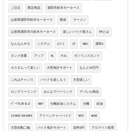
ご注文
限定商品
酒田市鈴木モータース
山形県酒田市鈴木モータース
透湿
ラーメン
山形県酒田市の鈴木モータース
楽しいバイク屋さん
TPIとは
なんなんやろ
システム
2スト
2T
SMC
酒田S
タンク容量
アップ
9L
11.5L
ガソリンスタンド
カスタムって楽しい
大型免許サポート
なんと10万円
これはチャンス
バイクを楽しもう
大型楽しい
ロングツーリング
みんなでツーリング
アパレル商品
ﾊﾟｰﾂもあるよ
SMT
分離給油システム
分離
給油
250EXC SIX DAYS
アドベンチャーバイク
MTC
MSR
大型自動二輪
バイク免許サポート
送料0円
アルマイト処理