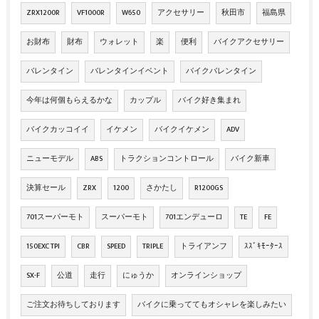
ZRX1200R
VF1000R
W650
アクセサリー
秋田市
福島県
お財布
財布
ウォレット
楽
便利
バイクアクセサリー
バレンタイン
バレンタインイベント
バイクバレンタイン
今年は何個もらえるかな
カップル
バイク好き集まれ
バイクカッコイイ
イケメン
バイクイケメン
ADV
ニューモデル
ABS
トラクションコントロール
バイク新車
決算セール
ZRX
1200
さかたし
R1200GS
701スーパーモト
スーパーモト
701エンデューロ
TE
FE
150EXC TPI
CBR
SPEED
TRIPLE
トライアンフ
ｽｽﾞｷﾓｰﾀｰｽ
SX-F
公道
走行
にゅうか
オンラインショップ
ご注文お待ちしております
バイクに乗っててもオシャレを楽しみたい