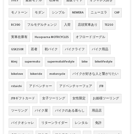
2023
最新モデル
在庫有
通販サイト
オシャレ大好き
モノトーン
モダン
シンプル
NEWERA
ニューエラ
CAP
RC390
フルモデルチェンジ
入荷
店頭実車あり
TE250
実車在庫有
Husqvarna MOTRCYCLES
オフロードゴーグル
GSX250R
若者
初バイク
バイクライフ
バイク用品
ktmj
supermoto
supermotolifestyle
bike
bikelifestyle
bikelove
bikeride
motorcycle
バイクが好きな人と繋がりたい
rstaichi
アドベンチャー
アドベンチャーフェア
JTB
JTBギフトカード
女子ツーリング
女性限定
お姫様ツーリング
ツーリング
バイク屋
バイクのある暮らし
用品店
バイクオシャレ
リターンライダー
レンタル
免許