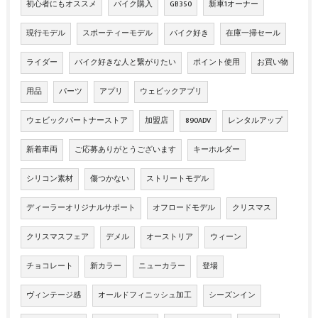
初心者にもオススメ
バイク購入
GB350
新車1オーナー
現行モデル
スポーティーモデル
バイク好き
在庫一掃セール
ライダー
バイク好きな人と繋がりたい
ポイント使用
お買い物
用品
パーツ
アプリ
ウェビックアプリ
ウェビックパートナーストア
加盟店
890ADV
レンタルアップ
新着車両
ご応募ありがとうございます
キーホルダー
シリコン素材
傷つかない
ストリートモデル
ディーラーオリジナルサポート
オフロードモデル
クリスマス
クリスマスフェア
デメル
オーストリア
ウィーン
チョコレート
新カラー
ニューカラー
登場
ヴィンテージ感
オールドフィニッシュ加工
シーズンイン