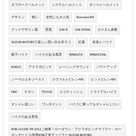
オフロードヘルメット
システムヘルメット
オシャレヘルメット
デザイン
軽い
女性にも大人気
Noreden901
グッドデザイン賞
受賞
GSX‐R
GSX‐R1000
カスタム多数
SUZUKI MOTORSで楽しい思い出を作ろう
紅葉
友達とバイク
親子バイク
バイクがある風景
NINJA250
NINJA250SL
RS4125
アクラボビッチ
レーシングサウンド
パワーアップ
ノーマルエキゾースト
スヴァルトピレン401
ビットピレン401
FMF
チタン
TY250Z
スコティッシュ
トライアルバイク
オシャレ楽しい
ワンポイント
バイクに乗ってもオシャレしたい
バイクのある景色
KTM 250 EXC TPI 2022ご納車！ローダウン・アクラポビッチマフラー・カー
ボンガード 山形県KTM正規ディーラー SUZUKI MOTORS