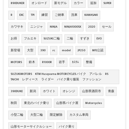
890DUKER
オンロード
新モデル
カラー
追加
SUPER
R
EXC
TPI
練習
ご納車
洗車
KAWASAKI
カワサキ
ニンジャ
NINJA
NINJA1000SX
2020
セール
お得
フルエキ
SUZUKI二輪
二輪
すずき
EVO
新登場
大型
390
rc
model
JP250
MFJ公認
MOTORS
鈴木
R1000R
岩手
ｶｽﾀﾑ
整備
SUZUKIMOTORS KTM Husqvarna MOTORCYCLES バイク アパレル RS
TAICHI レディース ライダー バイク乗り服装 ファッション
390DUKE
新潟
ホワイト
オレンジ
山形県酒田市
青森
秋田
東北のバイク乗り
山形県バイク屋
Motorcycles
小型二輪
大型二輪
限定解除
カスタム車両
山形モーターサイクルショー
バイク乗り