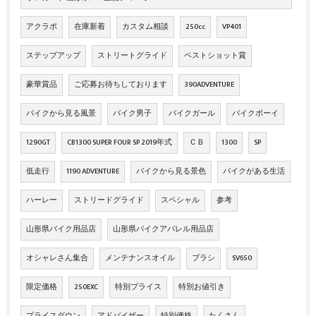
アクラポ
在庫新着
カスタム相談
250cc
VP401
ステップアップ
ストリートグライド
ベストショット賞
豪華賞品
ご応募お待ちしております
390ADVENTURE
バイクから見る風景
バイク男子
バイクガール
バイクボーイ
1290GT
CB1300 SUPER FOUR SP 2019年式
ＣＢ
1300
SP
低走行
1190 ADVENTURE
バイクから見る景色
バイクがある生活
ハーレー
ストリードグライド
スペシャル
参考
山形県バイク用品店
山形県バイクアパレル用品店
オシャレさん集合
メンテナンスオイル
ブラシ
SV650
限定価格
250EXC
特別プライス
特別お値引き