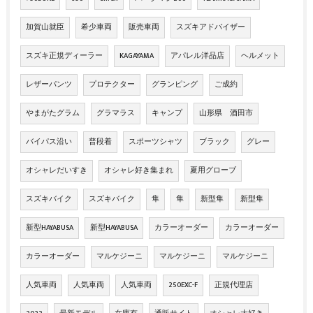
加賀山就臣
希少車両
販売車両
スズキアドバイザー
スズキ正規ディーラー
KAGAYAMA
アパレル洋品店
ヘルメット
レザーパンツ
プロテクター
グランピング
ご成約
やまがたグラム
グラマラス
キャンプ
山形県 酒田市
バイパス沿い
普段着
スポーツシャツ
ブラック
グレー
オシャレだいすき
オシャレ好き集まれ
夏用グローブ
スズキバイク
スズキバイク
隼
隼
新型隼
新型隼
新型HAYABUSA
新型HAYABUSA
カラーオーダー
カラーオーダー
カラーオーダー
マルケジーニ
マルケジーニ
マルケジーニ
人気車両
人気車両
人気車両
250EXC-F
正規代理店