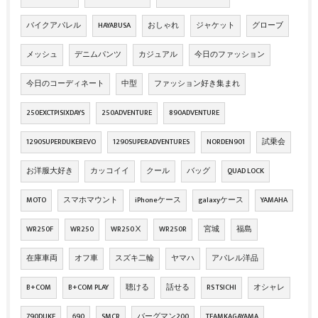
バイクアパレル
HAYABUSA
おしゃれ
ジャケット
グローブ
メッシュ
デニムパンツ
カジュアル
今日のファッション
今日のコーディネート
中型
ファッション好き集まれ
250EXCTPISIXDAYS
250ADVENTURE
890ADVENTURE
1290SUPERDUKEREVO
1290SUPERADVENTURES
NORDEN901
試乗会
お洋服大好き
カッコイイ
クール
バッグ
QUAD LOCK
MOTO
スマホマウント
iPhoneケース
galaxyケース
YAMAHA
WR250F
WR250
WR250Ⅹ
WR250R
宮城
福島
在庫車両
オフ車
スズキ二輪
ヤマハ
アパレル洋品
B+COM
B+COM PLAY
聴ける
話せる
RS TSICHI
オシャレ
790DUKE
690
SMCR
バーグマン200
TEAMKAGAYAMA