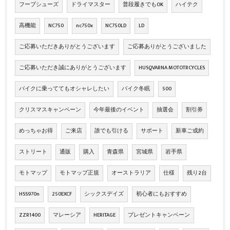
フープシューズ
ドライマスター
普段履きでもOK
ハイテク
高機能
NC750
nc750x
NC750LD
LD
ご応募いただきありがとうございます
ご応募ありがとうございました
ご応募いただき誠にありがとうございます
HUSQVARNA MOTOTRCYCLES
バイクに乗っててもオシャレしたい
バイク冬眠
500
クリスマスキャンペーン
今年最後のイベント
抽選会
割引券
めっちゃお得
ご来店
誰でも引ける
サポート
新車ご成約
ストリート
通販
購入
青森県
宮城県
岩手県
モトマップ
モトマップ正規
オーストラリア
仕様
残り2台
HSS970n
250EXCF
シックスデイズ
初心者にもおすすめ
ZZR1400
マレーシア
HERITAGE
プレゼントキャンペーン