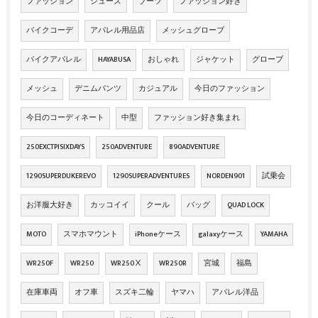
ファッション
シューズ
ブーツ
ファッション好き
バイクコーデ
アパレル用品店
メッシュグローブ
バイクアパレル
HAYABUSA
おしゃれ
ジャケット
グローブ
メッシュ
デニムパンツ
カジュアル
今日のファッション
今日のコーディネート
中型
ファッション好き集まれ
250EXCTPISIXDAYS
250ADVENTURE
890ADVENTURE
1290SUPERDUKEREVO
1290SUPERADVENTURES
NORDEN901
試乗会
お洋服大好き
カッコイイ
クール
バッグ
QUAD LOCK
MOTO
スマホマウント
iPhoneケース
galaxyケース
YAMAHA
WR250F
WR250
WR250Ⅹ
WR250R
宮城
福島
在庫車両
オフ車
スズキ二輪
ヤマハ
アパレル洋品