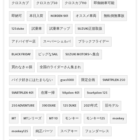
クロスカブ
クロスカブ50
クロスカブ110
即御納車可能
即納可
本日入荷
NORDEN 901
オススメ車両
無転倒無事故
125duke
試乗車
試乗車アップ
SUZUKI正規取扱
アドバイザー店
スーパーシェルパ
ブラックフライデー
BLACK FRIDAY
ビッグなSAIL
SUZUKI MOTORSへ集合
買わなきゃ損
全国のライダーさん集まれ
バイク好きにはたまらない
gsxs1000
限定企画
SVARTPILEN 250
SVARTPILEN 401
在庫一掃
Vitpilen 401
Svartpilen 125
250 ADVENTURE
390 DUKE
125 DUKE
2021年式
旧モデル
MT
MTシリーズ
MT-10
モンキー
モンキー125
monkey
monkey125
純正パーツ
スペアキー
フェンダーレス