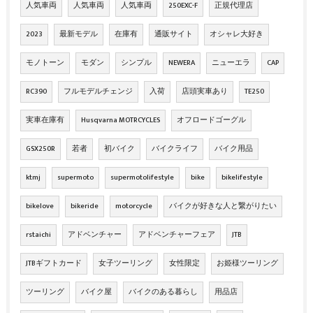
人気車両
人気車両
人気車両
250EXC-F
正規代理店
2023
最新モデル
在庫有
通販サイト
オシャレ大好き
モノトーン
モダン
シンプル
NEWERA
ニューエラ
CAP
RC390
フルモデルチェンジ
入荷
店頭実車あり
TE250
実車在庫有
Husqvarna MOTRCYCLES
オフロードゴーグル
GSX250R
若者
初バイク
バイクライフ
バイク用品
ktmj
supermoto
supermotolifestyle
bike
bikelifestyle
bikelove
bikeride
motorcycle
バイクが好きな人と繋がりたい
rstaichi
アドベンチャー
アドベンチャーフェア
JTB
JTBギフトカード
女子ツーリング
女性限定
お姫様ツーリング
ツーリング
バイク屋
バイクのある暮らし
用品店