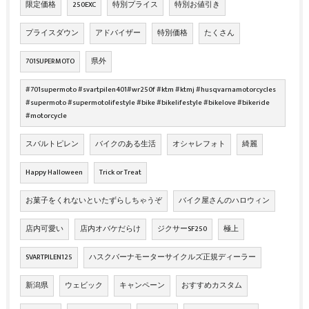
限定価格
250EXC
特別プライス
特別お値引き
プライスダウン
アドバイザー
特別価格
たくさん
701SUPERMOTO
県外
#701supermoto #svartpilen401#wr250f #ktm #ktmj #husqvarnamotorcycles
#supermoto #supermotolifestyle #bike #bikelifestyle #bikelove #bikeride
#motorcycle
スバルトピレン
バイクのある生活
オシャレフォト
綺麗
Happy Halloween
Trick or Treat
お菓子をくれないといたずらしちゃうぞ
バイク屋さんのハロウィン
店内可愛い
店内オバケだらけ
ジクサーSF250
極上
SVARTPILEN125
ハスクバーナモーターサイクルズ正規ディーラー
新潟県
ウェビック
キャンペーン
おすすめカスタム