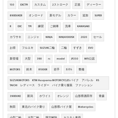
150
EXCTPI
カスタム
2ストローク
正規
ディーラー
890DUKER
オンロード
新モデル
カラー
追加
SUPER
R
EXC
TPI
練習
ご納車
洗車
KAWASAKI
カワサキ
ニンジャ
NINJA
NINJA1000SX
2020
セール
お得
フルエキ
SUZUKI二輪
二輪
すずき
EVO
新登場
大型
390
rc
model
JP250
MFJ公認
MOTORS
鈴木
R1000R
岩手
ｶｽﾀﾑ
整備
SUZUKIMOTORS KTM Husqvarna MOTORCYCLES バイク アパレル RS
TAICHI レディース ライダー バイク乗り服装 ファッション
390DUKE
新潟
ホワイト
オレンジ
山形県酒田市
青森
秋田
東北のバイク乗り
山形県バイク屋
Motorcycles
小型二輪
大型二輪
限定解除
カスタム車両