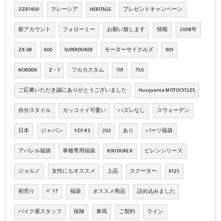
ZZR1400
マレーシア
HERITAGE
プレゼントキャンペーン
新アカウント
フォローミー
お願い致します
情報
2008年
ZX‐6R
600
SUPERDUKER
モーターサイクルズ
901
NORDEN
Z－1
フルカスタム
701
750
ご応募いただき誠にありがとうございました
Husqvarna MOTOCYCLES
自分スタイル
カッコイイ可愛い
ハズレなし
スウェーデン
日本
ジャパン
YZF-R3
202
あり
パーツ福袋
アパレル福袋
車種専用福袋
890 DUKE R
ピレンシリーズ
ジョルノ
女性にもオススメ
上品
スクーター
R125
初売り
ﾊﾞｲｸ
福袋
オススメ商品
詰め込みました
バイク屋スタッフ
保険
車両
ご契約
ライン