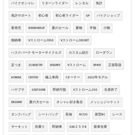
バイクオシャレ
リターンライダー
レンタル
免許
免許サポート
初心者
初心者ライダー
GP
バイクショップ
新発売
890DUKEGP
夏のセール
夏物
半袖
小物
御納車
Vストローム1050
Vストローム1050XT
ハスクバーナ モーターサイクルズ
カスタム紹介
ローダウン
足つき
250EXCTPI
SIXDAYS
Vストローム
SP401
正規取扱
HONDA
CB1100
極上車両
1オーナー
2022年モデル
ハヤブサ
GSX1300R
即納可能
Vストローム250
生産終了
DEGENR
夏の大セール
オシャレ好き集合
メッシュジャケット
タンクバッグ
シートバッグ
長袖
RC125
新型RC
レース
サーキット
街乗り
即納車
GSX２５０R
新車在庫