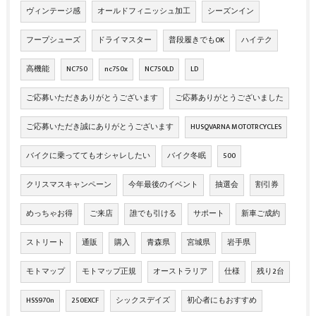
ヴィンテージ感
オールドフィニッシュ加工
シーズンイン
フープシューズ
ドライマスター
普段履きでもOK
ハイテク
高機能
NC750
nc750x
NC750LD
LD
ご応募いただきありがとうございます
ご応募ありがとうございました
ご応募いただき誠にありがとうございます
HUSQVARNA MOTOTRCYCLES
バイクに乗っててもオシャレしたい
バイク冬眠
500
クリスマスキャンペーン
今年最後のイベント
抽選会
割引券
めっちゃお得
ご来店
誰でも引ける
サポート
新車ご成約
ストリート
通販
購入
青森県
宮城県
岩手県
モトマップ
モトマップ正規
オーストラリア
仕様
残り2台
HSS970n
250EXCF
シックスデイズ
初心者にもおすすめ