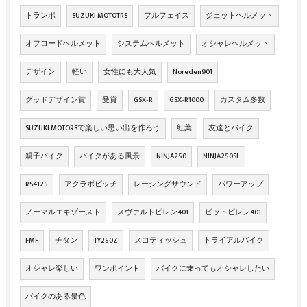
トランポ
SUZUKI MOTOTRS
フルフェイス
ジェットヘルメット
オフロードヘルメット
システムヘルメット
オシャレヘルメット
デザイン
軽い
女性にも大人気
Noreden901
グッドデザイン賞
受賞
GSX‐R
GSX‐R1000
カスタム多数
SUZUKI MOTORSで楽しい思い出を作ろう
紅葉
友達とバイク
親子バイク
バイクがある風景
NINJA250
NINJA250SL
RS4125
アクラボビッチ
レーシングサウンド
パワーアップ
ノーマルエキゾースト
スヴァルトピレン401
ビットピレン401
FMF
チタン
TY250Z
スコティッシュ
トライアルバイク
オシャレ楽しい
ワンポイント
バイクに乗ってもオシャレしたい
バイクのある景色