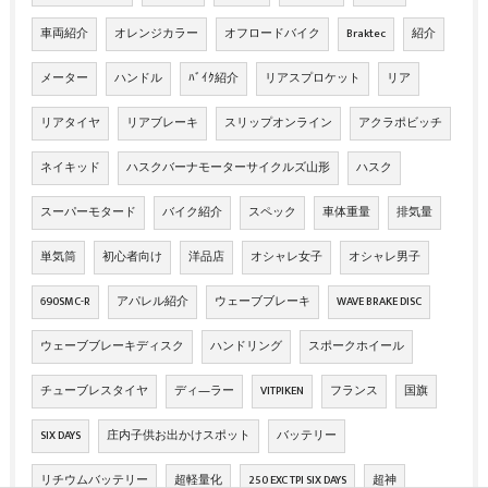
車両紹介
オレンジカラー
オフロードバイク
Braktec
紹介
メーター
ハンドル
ﾊﾞｲｸ紹介
リアスプロケット
リア
リアタイヤ
リアブレーキ
スリップオンライン
アクラポビッチ
ネイキッド
ハスクバーナモーターサイクルズ山形
ハスク
スーパーモタード
バイク紹介
スペック
車体重量
排気量
単気筒
初心者向け
洋品店
オシャレ女子
オシャレ男子
690SMC-R
アパレル紹介
ウェーブブレーキ
WAVE BRAKE DISC
ウェーブブレーキディスク
ハンドリング
スポークホイール
チューブレスタイヤ
ディ―ラー
VITPIKEN
フランス
国旗
SIX DAYS
庄内子供お出かけスポット
バッテリー
リチウムバッテリー
超軽量化
250 EXC TPI SIX DAYS
超神