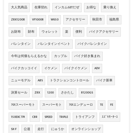
大人気商品
在庫切れ
インカムGETだぜ
お得な
乗り換え
ZRX1200R
VF1000R
W650
アクセサリー
秋田市
福島県
お財布
財布
ウォレット
楽
便利
バイクアクセサリー
バレンタイン
バレンタインイベント
バイクバレンタイン
今年は何個もらえるかな
カップル
バイク好き集まれ
バイクカッコイイ
イケメン
バイクイケメン
ADV
ニューモデル
ABS
トラクションコントロール
バイク新車
決算セール
ZRX
1200
さかたし
R1200GS
701スーパーモト
スーパーモト
701エンデューロ
TE
FE
150EXC TPI
CBR
SPEED
TRIPLE
トライアンフ
ｽｽﾞｷﾓｰﾀｰｽ
SX-F
公道
走行
にゅうか
オンラインショップ