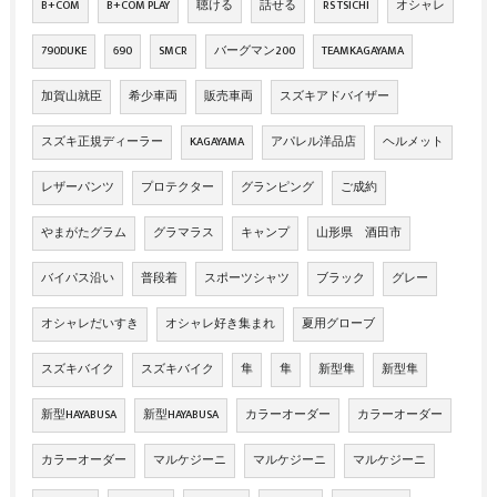
B+COM
B+COM PLAY
聴ける
話せる
RS TSICHI
オシャレ
790DUKE
690
SMCR
バーグマン200
TEAMKAGAYAMA
加賀山就臣
希少車両
販売車両
スズキアドバイザー
スズキ正規ディーラー
KAGAYAMA
アパレル洋品店
ヘルメット
レザーパンツ
プロテクター
グランピング
ご成約
やまがたグラム
グラマラス
キャンプ
山形県 酒田市
バイパス沿い
普段着
スポーツシャツ
ブラック
グレー
オシャレだいすき
オシャレ好き集まれ
夏用グローブ
スズキバイク
スズキバイク
隼
隼
新型隼
新型隼
新型HAYABUSA
新型HAYABUSA
カラーオーダー
カラーオーダー
カラーオーダー
マルケジーニ
マルケジーニ
マルケジーニ