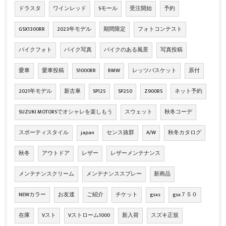
ドラスタ
ワインレッド
Sモール
受注開始
予約
GSX1300RR
2023年モデル
期間限定
フォトコンテスト
バイクフォト
バイク写真
バイクのある風景
写真投稿
愛車
愛車投稿
S1000RR
BMW
レッツバスケット
原付
2021年モデル
新古車
SP125
SP250
Z900RS
ネット予約
SUZUKI MOTORSでオシャレを楽しもう
スウェット
秋冬コーデ
スポーティスタイル
japan
センス抜群
A/W
秋冬カタログ
秋冬
アウトドア
レザー
レザーメンテナンス
メンテナンスクリーム
メンテナンススプレー
新商品
NEWカラー
お友達
ご紹介
チケット
gsxs
gsx７５０
在庫
Vスト
Vストローム1000
新入荷
スズキ正規