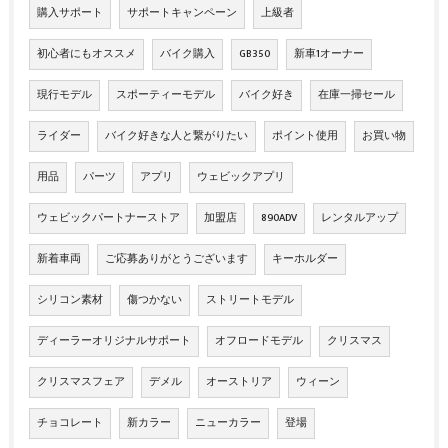
購入サポート
サポートキャンペーン
上級者
初心者にもオススメ
バイク購入
GB350
新車1オーナー
現行モデル
スポーティーモデル
バイク好き
在庫一掃セール
ライダー
バイク好きな人と繋がりたい
ポイント使用
お買い物
用品
パーツ
アプリ
ウェビックアプリ
ウェビックパートナーストア
加盟店
890ADV
レンタルアップ
新着車両
ご応募ありがとうございます
キーホルダー
シリコン素材
傷つかない
ストリートモデル
ディーラーオリジナルサポート
オフロードモデル
クリスマス
クリスマスフェア
デメル
オーストリア
ウィーン
チョコレート
新カラー
ニューカラー
登場