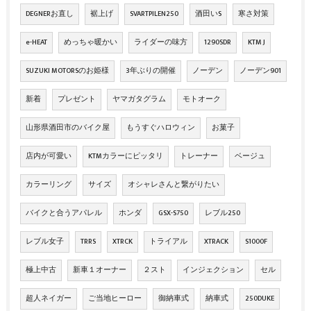
DEGNERお直し
裾上げ
SVARTPILEN250
酒田いS
寒さ対策
e-HEAT
めっちゃ暖かい
ライダーの味方
1290SDR
KTM J
SUZUKI MOTORSのお姫様
3年ぶりの開催
ノーデン
ノーデン901
新着
プレゼント
ヤマガタグラム
モトオーク
山形県酒田市のバイク屋
もうすぐハロウィン
お菓子
店内が可愛い
KTMカラーにピッタリ
トレーナー
ベージュ
カラーリング
サイズ
オシャレさんと繋がりたい
バイクと合うアパレル
ホンダ
GSX-S750
レブル250
レブル女子
TRRS
XTRCK
トライアル
XTRACK
S1000F
極上中古
新車１オーナー
２スト
インジェクション
セル
超人ネイガー
ご当地ヒーロー
御納車式
納車式
250DUKE