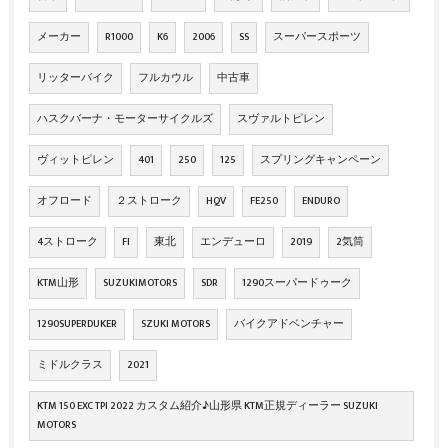
メーカー
R1000
K6
2006
SS
スーパースポーツ
リッターバイク
フルカウル
中古車
ハスクバーナ・モーターサイクルズ
スヴァルトピレン
ヴィットピレン
401
250
125
スプリングキャンペーン
オフロード
２ストローク
HQV
FE250
ENDURO
4ストローク
FI
東北
エンデューロ
2019
2気筒
KTM山形
SUZUKIMOTORS
SDR
1290スーパードゥーク
1290SUPERDUKER
SZUKI MOTORS
バイクアドベンチャー
ミドルクラス
2021
KTM 150 EXC TPI 2022 カスタム紹介♪山形県 KTM正規ディーラー SUZUKI
MOTORS