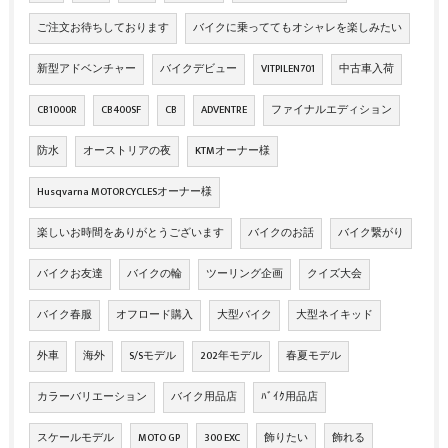
ご注文お待ちしております
バイクに乗っててもオシャレを楽しみたい
新型アドベンチャー
バイクデビュー
VITPILEN701
中古車入荷
CB1000R
CB400SF
CB
ADVENTRE
ファイナルエディション
防水
オーストリアの夜
KTMオーナー様
Husqvarna MOTORCYCLESオーナー様
楽しいお時間をありがとうございます
バイクのお話
バイク繋がり
バイクお友達
バイクの輪
ツーリング企画
クイズ大会
バイク春服
オフロード購入
大型バイク
大型ネイキッド
外車
海外
S/Sモデル
202年モデル
春夏モデル
カラーバリエーション
バイク用品店
ﾊﾞｲｸ用品店
スケールモデル
MOTO GP
300 EXC
飾りたい
飾れる