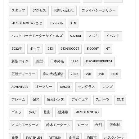
スタッフ
アクセス
お問い合わせ
プライバシーポリシー
SUZUKI MOTORSとは
アパレル
KTM
ハスクバーナモーターサイクルズ
SUZUKI
スズキ
イベント
2022年
ポップ
GSX
GSX-S1000GT
S1000GT
GT
新型バイク
新型
日本発売
1290
1290SUPERDUKEGT
正規ディーラー
春の大感謝祭
2022
790
890
DUKE
ADVENTURE
オークリー
OAKLEY
サングラス
レンズ
フレーム
偏光
偏光レンズ
アイウェア
スポーツ
野球
ゴルフ
釣り
登山
紫外線
SUZUKI MOTORS
スズキモータース
鈴木モータース
ローン
金利
低金利
新車
SVARTPILEN
VITPILEN
山形県
酒田市
ハスクバーナ