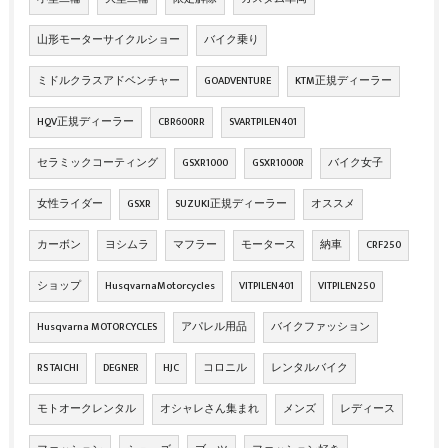
山形モーターサイクルショー
バイク乗り
ミドルクラスアドベンチャー
GOADVENTURE
KTM正規ディーラー
HQV正規ディーラー
CBR600RR
SVARTPILEN401
セラミックコーティング
GSXR1000
GSXR1000R
バイク女子
女性ライダー
GSXR
SUZUKI正規ディーラー
オススメ
カーボン
ヨシムラ
マフラー
モータース
納車
CRF250
ショップ
HusqvarnaMotorcycles
VITPILEN401
VITPILEN250
Husqvarna MOTORCYCLES
アパレル用品
バイクファッション
RS TAICHI
DEGNER
HJC
コロニル
レンタルバイク
モトオークレンタル
オシャレさん集まれ
メンズ
レディース