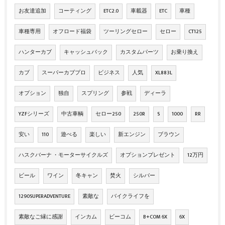
お友達追加
コーティング
ETC2.0
車載器
ETC
車種
車種専用
オフロード福袋
ツーリングセロー
セロー
CT125
ハンターカブ
キャッシュバック
カスタムパーツ
お乗り換え
カブ
スーパーカブプロ
ビジネス
人気
XL883L
オプション
独自
スプリング
参戦
ディーラ
YZFシリーズ
中古車輌
セロー250
250R
S
1000
RR
安い
110
遊べる
楽しい
新エンジン
ブラウン
ハスクバーナ ・モーターサイクルズ
オプションプレゼント
12万円
ビール
ワイン
冬キャン
焚火
シルバー
1290SUPERADVENTURE
素敵な
バイクライフを
素敵なご縁に感謝
インカム
ビーコム
B+COM 6X
6X