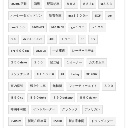
SUZUKI正規
酒田
配送納車
８８３
８８３n
xl８８３
ハーレーダビッドソン
新着在庫
gsx１３００rr
EXCF
crm
crm２５０
690SMCR
690 SMCR
gsx１２５
rs１２５
rs４
dr-z４００sm
400
モタード
dr
drz
drz４００sm
wr250x
中古車両
レーサーモデル
２５０duke
２５０
軽二輪
１オーナー
カスタム車
メンテナンス
ＸＬ１２０0
48
harley
XL1200X
室内保管
極上中古車
無転倒
フォーティーエイト
８９０
８９０cc
８９０duke
８９０dukegp
８９０duker
即納車可能
イントルーダー
クラシック
アメリカン
250ADV
新規在庫車両
DS400
新在庫車両
ドラッグスター