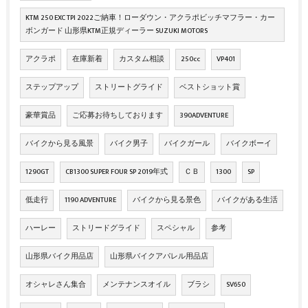
KTM 250 EXC TPI 2022ご納車！ローダウン・アクラポビッチマフラー・カー
ボンガード 山形県KTM正規ディーラー SUZUKI MOTORS
アクラポ
在庫新着
カスタム相談
250cc
VP401
ステップアップ
ストリートグライド
ベストショット賞
豪華賞品
ご応募お待ちしております
390ADVENTURE
バイクから見る風景
バイク男子
バイクガール
バイクボーイ
1290GT
CB1300 SUPER FOUR SP 2019年式
ＣＢ
1300
SP
低走行
1190 ADVENTURE
バイクから見る景色
バイクがある生活
ハーレー
ストリードグライド
スペシャル
参考
山形県バイク用品店
山形県バイクアパレル用品店
オシャレさん集合
メンテナンスオイル
ブラシ
SV650