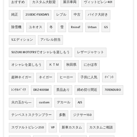
おすすめ
カスタム大歓迎
展示車両
ヴィットピレン401
純正
250EXC-FSIXDAYS
レブル
中古
バイク大好き
除雪機
ユキオス
冬
雪
RnineT
Urban
GS
Sエディション
アパレル担当
SUZUKI MOTOTRSでオシャレを楽しもう
レザージャケット
オシャレを楽しもう
ＫＴＭ
秋田県
にかほ市
超神ネイガー
ネイガー
ヒーロー
子供に人気
ｲﾍﾞﾝﾄ
ﾚﾝﾀﾙﾊﾞｲｸ
DRZ400SM
景品あり
締め切り間近
701ENDURO
火の玉から―
custom
デカール
AJS
テンペストスクランブラー
多数
ジクサー150
スヴァルトピレン250
VP
新車カスタム
カスタムご相談