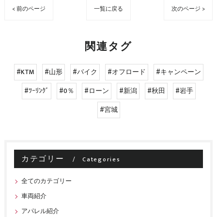
< 前のページ
一覧に戻る
次のページ >
関連タグ
#KTM
#山形
#バイク
#オフロード
#キャンペーン
#ﾂｰﾘﾝｸﾞ
#0％
#ローン
#新潟
#秋田
#岩手
#宮城
カテゴリー
Categories
全てのカテゴリー
車両紹介
アパレル紹介