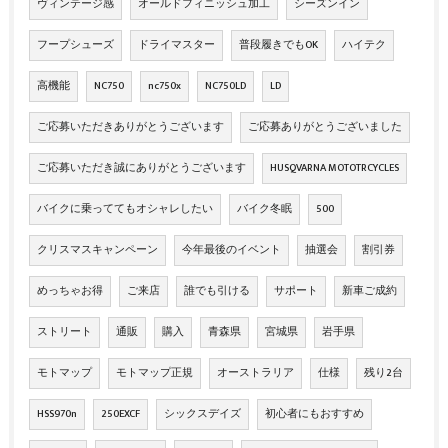
ヴィンテージ感
オールドフィニッシュ加工
シーズンイン
フープシューズ
ドライマスター
普段履きでもOK
ハイテク
高機能
NC750
nc750x
NC750LD
LD
ご応募いただきありがとうございます
ご応募ありがとうございました
ご応募いただき誠にありがとうございます
HUSQVARNA MOTOTRCYCLES
バイクに乗っててもオシャレしたい
バイク冬眠
500
クリスマスキャンペーン
今年最後のイベント
抽選会
割引券
めっちゃお得
ご来店
誰でも引ける
サポート
新車ご成約
ストリート
通販
購入
青森県
宮城県
岩手県
モトマップ
モトマップ正規
オーストラリア
仕様
残り2台
HSS970n
250EXCF
シックスデイズ
初心者にもおすすめ