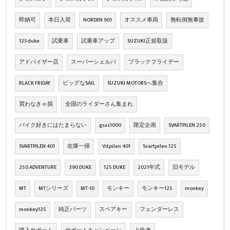
即納可
本日入荷
NORDEN 901
オススメ車両
無転倒無事故
125duke
試乗車
試乗車アップ
SUZUKI正規取扱
アドバイザー店
スーパーシェルパ
ブラックフライデー
BLACK FRIDAY
ビッグなSAIL
SUZUKI MOTORSへ集合
買わなきゃ損
全国のライダーさん集まれ
バイク好きにはたまらない
gsxs1000
限定企画
SVARTPILEN 250
SVARTPILEN 401
在庫一掃
Vitpilen 401
Svartpilen 125
250 ADVENTURE
390 DUKE
125 DUKE
2021年式
旧モデル
MT
MTシリーズ
MT-10
モンキー
モンキー125
monkey
monkey125
純正パーツ
スペアキー
フェンダーレス