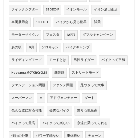
クイックシフター
350EXC-F
イオンモール
イオン酒田南店
車両展示会
500EXC-F
バイクから見る世界
試乗
モーターサイクル
フェスタ
IWATE
ダブルキャンペーン
あの頃
9月
ソロキャン
バイクキャンプ
ライディングモード
モードとは
男性ライダー
バイクって平和
Huqvarna MOTORCYCLES
舗装路
ストリートモード
ファンデーション問題
ファンデ問題
足つきって大事
スーパーマン
＝
アドヴェンチャー
ダート
色んな道に対応可能
優秀なバイク
乗り心地最高
バイクって最高
バイクって楽しい
永遠に乗ってられる
憧れの外車
パワー半端ない
車体軽い
チェーン