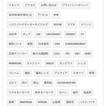
スタッフ
アクセス
お問い合わせ
プライバシーポリシー
SUZUKI MOTORSとは
アパレル
KTM
ハスクバーナモーターサイクルズ
SUZUKI
スズキ
イベント
2022年
ポップ
GSX
GSX-S1000GT
S1000GT
GT
新型バイク
新型
日本発売
1290
1290SUPERDUKEGT
正規ディーラー
春の大感謝祭
2022
790
890
DUKE
ADVENTURE
オークリー
OAKLEY
サングラス
レンズ
フレーム
偏光
偏光レンズ
アイウェア
スポーツ
野球
ゴルフ
釣り
登山
紫外線
SUZUKI MOTORS
スズキモータース
鈴木モータース
ローン
金利
低金利
新車
SVARTPILEN
VITPILEN
山形県
酒田市
ハスクバーナ