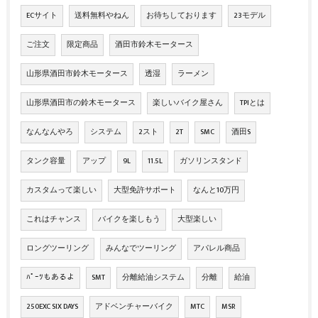
ECサイト
送料無料やねん
お待ちしております
23モデル
ご注文
限定商品
酒田市鈴木モータース
山形県酒田市鈴木モータース
透湿
ラーメン
山形県酒田市の鈴木モータース
楽しいバイク屋さん
TPIとは
なんなんやろ
システム
2スト
2T
SMC
酒田S
タンク容量
アップ
9L
11.5L
ガソリンスタンド
カスタムって楽しい
大型免許サポート
なんと10万円
これはチャンス
バイクを楽しもう
大型楽しい
ロングツーリング
みんなでツーリング
アパレル商品
ﾊﾟｰﾂもあるよ
SMT
分離給油システム
分離
給油
250EXC SIX DAYS
アドベンチャーバイク
MTC
MSR