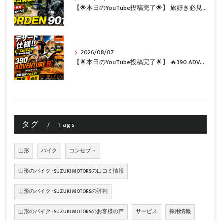
【🌟本日のYouTube投稿完了🌟】 旅好き必見🔥!!カスタム満載の極上中古車！ 「NORDEN 901」が入荷いたしました✨【Husqvarna Motorcycles山形】
2026/08/07
【🌟本日のYouTube投稿完了🌟】 🔥390 ADVENTURE R × KTM山形 オリジナルデカール仕様誕生🔥
タグ
Tags
山形
バイク
コンセプト
山形のバイク･SUZUKI MOTORSの口コミ情報
山形のバイク･SUZUKI MOTORSの評判
山形のバイク･SUZUKI MOTORSのお客様の声
サービス
採用情報