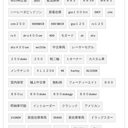
SUZUKI正規
酒田
配送納車
８８３
８８３n
xl８８３
ハーレーダビッドソン
新着在庫
gsx１３００rr
EXCF
crm
crm２５０
690SMCR
690 SMCR
gsx１２５
rs１２５
rs４
dr-z４００sm
400
モタード
dr
drz
drz４００sm
wr250x
中古車両
レーサーモデル
２５０duke
２５０
軽二輪
１オーナー
カスタム車
メンテナンス
ＸＬ１２０0
48
harley
XL1200X
室内保管
極上中古車
無転倒
フォーティーエイト
８９０
８９０cc
８９０duke
８９０dukegp
８９０duker
即納車可能
イントルーダー
クラシック
アメリカン
250ADV
新規在庫車両
DS400
新在庫車両
ドラッグスター