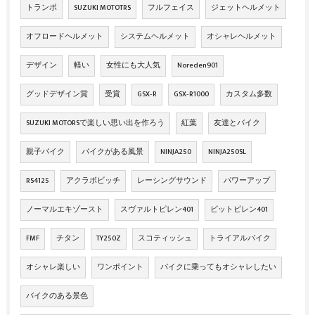
トランポ
SUZUKI MOTOTRS
フルフェイス
ジェットヘルメット
オフロードヘルメット
システムヘルメット
オシャレヘルメット
デザイン
軽い
女性にも大人気
Noreden901
グッドデザイン賞
受賞
GSX‐R
GSX‐R1000
カスタム多数
SUZUKI MOTORSで楽しい思い出を作ろう
紅葉
友達とバイク
親子バイク
バイクがある風景
NINJA250
NINJA250SL
RS4125
アクラボビッチ
レーシングサウンド
パワーアップ
ノーマルエキゾースト
スヴァルトピレン401
ビットピレン401
FMF
チタン
TY250Z
スコティッシュ
トライアルバイク
オシャレ楽しい
ワンポイント
バイクに乗ってもオシャレしたい
バイクのある景色