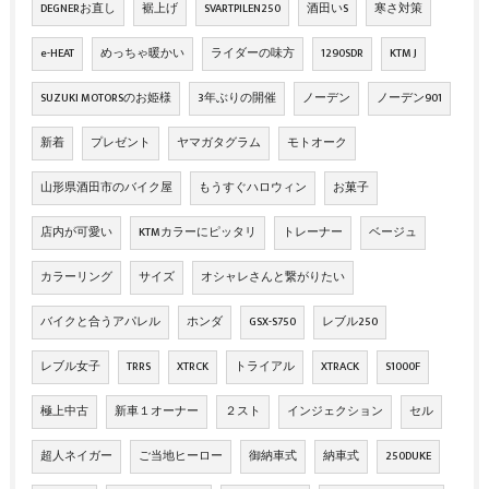
DEGNERお直し
裾上げ
SVARTPILEN250
酒田いS
寒さ対策
e-HEAT
めっちゃ暖かい
ライダーの味方
1290SDR
KTM J
SUZUKI MOTORSのお姫様
3年ぶりの開催
ノーデン
ノーデン901
新着
プレゼント
ヤマガタグラム
モトオーク
山形県酒田市のバイク屋
もうすぐハロウィン
お菓子
店内が可愛い
KTMカラーにピッタリ
トレーナー
ベージュ
カラーリング
サイズ
オシャレさんと繋がりたい
バイクと合うアパレル
ホンダ
GSX-S750
レブル250
レブル女子
TRRS
XTRCK
トライアル
XTRACK
S1000F
極上中古
新車１オーナー
２スト
インジェクション
セル
超人ネイガー
ご当地ヒーロー
御納車式
納車式
250DUKE