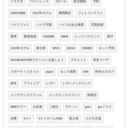
ドラスタ
ワインレッド
Sモール
受注開始
予約
GSX1300RR
2023年モデル
期間限定
フォトコンテスト
バイクフォト
バイク写真
バイクのある風景
写真投稿
愛車
愛車投稿
S1000RR
BMW
レッツバスケット
原付
2021年モデル
新古車
SP125
SP250
Z900RS
ネット予約
SUZUKI MOTORSでオシャレを楽しもう
スウェット
秋冬コーデ
スポーティスタイル
japan
センス抜群
A/W
秋冬カタログ
秋冬
アウトドア
レザー
レザーメンテナンス
メンテナンスクリーム
メンテナンススプレー
新商品
NEWカラー
お友達
ご紹介
チケット
gsxs
gsx７５０
在庫
Vスト
Vストローム1000
新入荷
スズキ正規