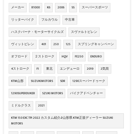
メーカー
R1000
K6
2006
SS
スーパースポーツ
リッターバイク
フルカウル
中古車
ハスクバーナ・モーターサイクルズ
スヴァルトピレン
ヴィットピレン
401
250
125
スプリングキャンペーン
オフロード
２ストローク
HQV
FE250
ENDURO
4ストローク
FI
東北
エンデューロ
2019
2気筒
KTM山形
SUZUKIMOTORS
SDR
1290スーパードゥーク
1290SUPERDUKER
SZUKI MOTORS
バイクアドベンチャー
ミドルクラス
2021
KTM 150 EXC TPI 2022 カスタム紹介♪山形県 KTM正規ディーラー SUZUKI
MOTORS