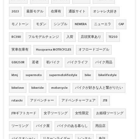
2023
最新モデル
在庫有
通販サイト
オシャレ大好き
モノトーン
モダン
シンプル
NEWERA
ニューエラ
CAP
RC390
フルモデルチェンジ
入荷
店頭実車あり
TE250
実車在庫有
Husqvarna MOTRCYCLES
オフロードゴーグル
GSX250R
若者
初バイク
バイクライフ
バイク用品
ktmj
supermoto
supermotolifestyle
bike
bikelifestyle
bikelove
bikeride
motorcycle
バイクが好きな人と繋がりたい
rstaichi
アドベンチャー
アドベンチャーフェア
JTB
JTBギフトカード
女子ツーリング
女性限定
お姫様ツーリング
ツーリング
バイク屋
バイクのある暮らし
用品店
バイクオシャレ
リターンライダー
レンタル
免許