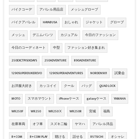
バイクコーデ
アパレル用品店
メッシュグローブ
バイクアパレル
HAYABUSA
おしゃれ
ジャケット
グローブ
メッシュ
デニムパンツ
カジュアル
今日のファッション
今日のコーディネート
中型
ファッション好き集まれ
250EXCTPISIXDAYS
250ADVENTURE
890ADVENTURE
1290SUPERDUKEREVO
1290SUPERADVENTURES
NORDEN901
試乗会
お洋服大好き
カッコイイ
クール
バッグ
QUAD LOCK
MOTO
スマホマウント
iPhoneケース
galaxyケース
YAMAHA
WR250F
WR250
WR250Ⅹ
WR250R
宮城
福島
在庫車両
オフ車
スズキ二輪
ヤマハ
アパレル洋品
B+COM
B+COM PLAY
聴ける
話せる
RS TSICHI
オシャレ