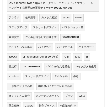
KTM 250 EXC TPI 2022ご納車！ローダウン・アクラポビッチマフラー・カー
ボンガード 山形県KTM正規ディーラー SUZUKI MOTORS
アクラポ
在庫新着
カスタム相談
250cc
VP401
ステップアップ
ストリートグライド
ベストショット賞
豪華賞品
ご応募お待ちしております
390ADVENTURE
バイクから見る風景
バイク男子
バイクガール
バイクボーイ
1290GT
CB1300 SUPER FOUR SP 2019年式
ＣＢ
1300
SP
低走行
1190 ADVENTURE
バイクから見る景色
バイクがある生活
ハーレー
ストリードグライド
スペシャル
参考
山形県バイク用品店
山形県バイクアパレル用品店
オシャレさん集合
メンテナンスオイル
ブラシ
SV650
限定価格
250EXC
特別プライス
特別お値引き