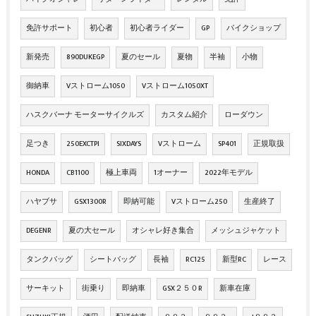
免許サポート
初心者
初心者ライダー
GP
バイクショップ
新発売
890DUKEGP
夏のセール
夏物
半袖
小物
御納車
Vストローム1050
Vストローム1050XT
ハスクバーナ モーターサイクルズ
カスタム紹介
ローダウン
足つき
250EXCTPI
SIXDAYS
Vストローム
SP401
正規取扱
HONDA
CB1100
極上車両
1オーナー
2022年モデル
ハヤブサ
GSX1300R
即納可能
Vストローム250
生産終了
DEGENR
夏の大セール
オシャレ好き集合
メッシュジャケット
タンクバッグ
シートバッグ
長袖
RC125
新型RC
レース
サーキット
街乗り
即納車
GSX２５０R
新車在庫