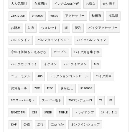
大人気商品
在庫切れ
インカムGETだぜ
お得な
乗り換え
ZRX1200R
VF1000R
W650
アクセサリー
秋田市
福島県
お財布
財布
ウォレット
楽
便利
バイクアクセサリー
バレンタイン
バレンタインイベント
バイクバレンタイン
今年は何個もらえるかな
カップル
バイク好き集まれ
バイクカッコイイ
イケメン
バイクイケメン
ADV
ニューモデル
ABS
トラクションコントロール
バイク新車
決算セール
ZRX
1200
さかたし
R1200GS
701スーパーモト
スーパーモト
701エンデューロ
TE
FE
150EXC TPI
CBR
SPEED
TRIPLE
トライアンフ
ｽｽﾞｷﾓｰﾀｰｽ
SX-F
公道
走行
にゅうか
オンラインショップ