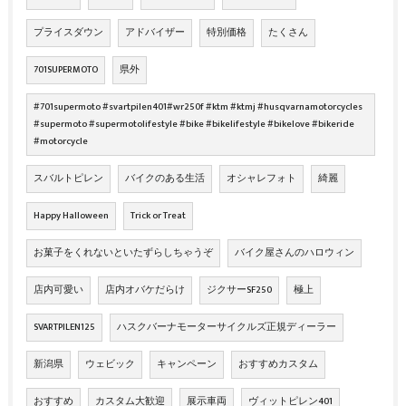
プライスダウン
アドバイザー
特別価格
たくさん
701SUPERMOTO
県外
#701supermoto #svartpilen401#wr250f #ktm #ktmj #husqvarnamotorcycles
#supermoto #supermotolifestyle #bike #bikelifestyle #bikelove #bikeride
#motorcycle
スバルトピレン
バイクのある生活
オシャレフォト
綺麗
Happy Halloween
Trick or Treat
お菓子をくれないといたずらしちゃうぞ
バイク屋さんのハロウィン
店内可愛い
店内オバケだらけ
ジクサーSF250
極上
SVARTPILEN125
ハスクバーナモーターサイクルズ正規ディーラー
新潟県
ウェビック
キャンペーン
おすすめカスタム
おすすめ
カスタム大歓迎
展示車両
ヴィットピレン401