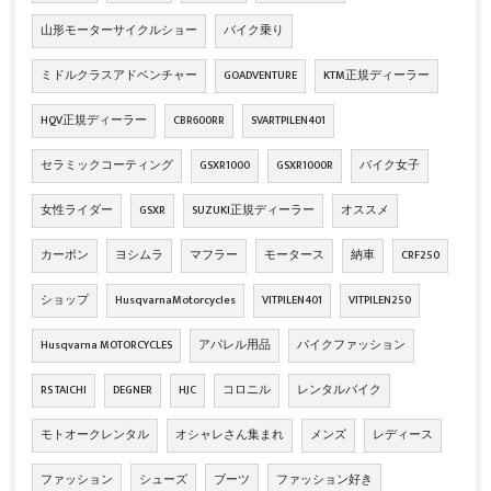
山形モーターサイクルショー
バイク乗り
ミドルクラスアドベンチャー
GOADVENTURE
KTM正規ディーラー
HQV正規ディーラー
CBR600RR
SVARTPILEN401
セラミックコーティング
GSXR1000
GSXR1000R
バイク女子
女性ライダー
GSXR
SUZUKI正規ディーラー
オススメ
カーボン
ヨシムラ
マフラー
モータース
納車
CRF250
ショップ
HusqvarnaMotorcycles
VITPILEN401
VITPILEN250
Husqvarna MOTORCYCLES
アパレル用品
バイクファッション
RS TAICHI
DEGNER
HJC
コロニル
レンタルバイク
モトオークレンタル
オシャレさん集まれ
メンズ
レディース
ファッション
シューズ
ブーツ
ファッション好き