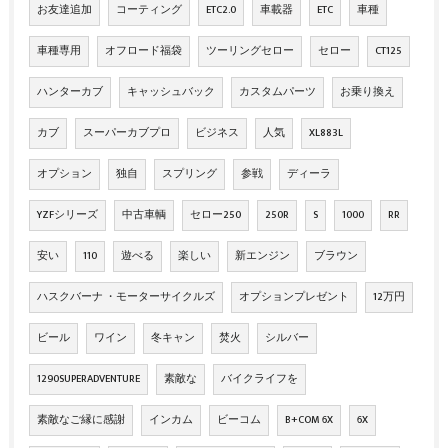
お友達追加
コーティング
ETC2.0
車載器
ETC
車種
車種専用
オフロード福袋
ツーリングセロー
セロー
CT125
ハンターカブ
キャッシュバック
カスタムパーツ
お乗り換え
カブ
スーパーカブプロ
ビジネス
人気
XL883L
オプション
独自
スプリング
参戦
ディーラ
YZFシリーズ
中古車輌
セロー250
250R
S
1000
RR
安い
110
遊べる
楽しい
新エンジン
ブラウン
ハスクバーナ ・モーターサイクルズ
オプションプレゼント
12万円
ビール
ワイン
冬キャン
焚火
シルバー
1290SUPERADVENTURE
素敵な
バイクライフを
素敵なご縁に感謝
インカム
ビーコム
B+COM 6X
6X