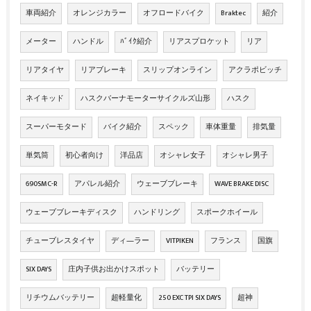
車両紹介
オレンジカラー
オフロードバイク
Braktec
紹介
メーター
ハンドル
ﾊﾞｲｸ紹介
リアスプロケット
リア
リアタイヤ
リアブレーキ
スリップオンライン
アクラポビッチ
ネイキッド
ハスクバーナモーターサイクルズ山形
ハスク
スーパーモタード
バイク紹介
スペック
車体重量
排気量
単気筒
初心者向け
洋品店
オシャレ女子
オシャレ男子
690SMC-R
アパレル紹介
ウェーブブレーキ
WAVE BRAKE DISC
ウェーブブレーキディスク
ハンドリング
スポークホイール
チューブレスタイヤ
ディ―ラー
VITPIKEN
フランス
国旗
SIX DAYS
庄内子供お出かけスポット
バッテリー
リチウムバッテリー
超軽量化
250 EXC TPI SIX DAYS
超神