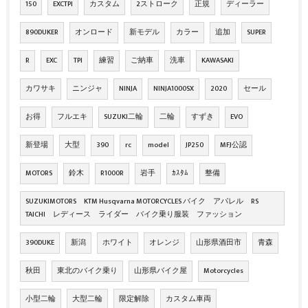
150
EXCTPI
カスタム
2ストローク
正規
ディーラー
890DUKER
オンロード
新モデル
カラー
追加
SUPER
R
EXC
TPI
練習
ご納車
洗車
KAWASAKI
カワサキ
ニンジャ
NINJA
NINJA1000SX
2020
セール
お得
フルエキ
SUZUKI二輪
二輪
すずき
EVO
新登場
大型
390
rc
model
JP250
MFJ公認
MOTORS
鈴木
R1000R
岩手
ｶｽﾀﾑ
整備
SUZUKIMOTORS KTM Husqvarna MOTORCYCLES バイク アパレル RS
TAICHI レディース ライダー バイク乗り服装 ファッション
390DUKE
新潟
ホワイト
オレンジ
山形県酒田市
青森
秋田
東北のバイク乗り
山形県バイク屋
Motorcycles
小型二輪
大型二輪
限定解除
カスタム車両