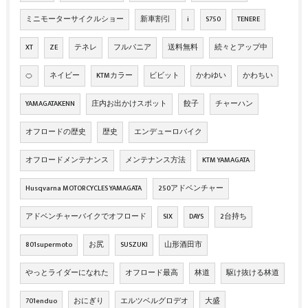
ミニモーターサイクルショー
新車割引
i
S750
TENERE
XT
ZE
テネレ
フルパニア
送料無料
続々とアップ中
🍊
ネイビー
KTMカラー
ビビット
かわゆい
かわちい
YAMAGATAKENN
庄内お出かけスポット
餃子
チャーハン
オフロードの歴史
歴史
エンデューロバイク
オフロードメンテナンス
メンテナンス方法
KTM YAMAGATA
Husqvarna MOTORCYCLES YAMAGATA
250アドベンチャー
アドベンチャーバイクでオフロード
SIX
DAYS
2台持ち
801supermoto
お尻
SUSZUKI
山形酒田市
やっとライダーになれた
オフロード最高
林道
駆け抜ける林道
701enduo
おにぎり
エルツベルグロデオ
大盛