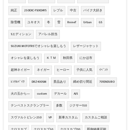
純正
250EXC-FSIXDAYS
レブル
中古
バイク大好き
除雪機
ユキオス
冬
雪
RnineT
Urban
GS
Sエディション
アパレル担当
SUZUKI MOTOTRSでオシャレを楽しもう
レザージャケット
オシャレを楽しもう
ＫＴＭ
秋田県
にかほ市
超神ネイガー
ネイガー
ヒーロー
子供に人気
ｲﾍﾞﾝﾄ
ﾚﾝﾀﾙﾊﾞｲｸ
DRZ400SM
景品あり
締め切り間近
701ENDURO
火の玉から―
custom
デカール
AJS
テンペストスクランブラー
多数
ジクサー150
スヴァルトピレン250
VP
新車カスタム
カスタムご相談
クロスカブ
クロスカブ50
クロスカブ110
即御納車可能