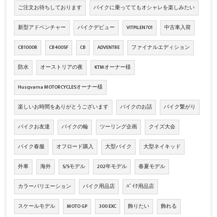
ご注文お待ちしております
バイクに乗っててもオシャレを楽しみたい
新型アドベンチャー
バイクデビュー
VITPILEN701
中古車入荷
CB1000R
CB400SF
CB
ADVENTRE
ファイナルエディション
防水
オーストリアの夜
KTMオーナー様
Husqvarna MOTORCYCLESオーナー様
楽しいお時間をありがとうございます
バイクのお話
バイク繋がり
バイクお友達
バイクの輪
ツーリング企画
クイズ大会
バイク春服
オフロード購入
大型バイク
大型ネイキッド
外車
海外
S/Sモデル
202年モデル
春夏モデル
カラーバリエーション
バイク用品店
ﾊﾞｲｸ用品店
スケールモデル
MOTO GP
300 EXC
飾りたい
飾れる