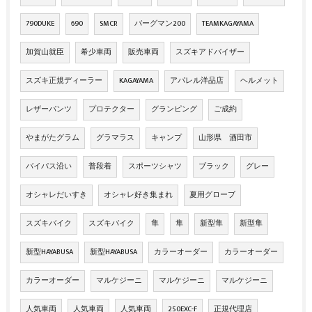
790DUKE
690
SMCR
バーグマン200
TEAMKAGAYAMA
加賀山就臣
希少車両
販売車両
スズキアドバイザー
スズキ正規ディーラー
KAGAYAMA
アパレル洋品店
ヘルメット
レザーパンツ
プロテクター
グランピング
ご成約
やまがたグラム
グラマラス
キャンプ
山形県 酒田市
バイパス沿い
普段着
スポーツシャツ
ブラック
グレー
オシャレだいすき
オシャレ好き集まれ
夏用グローブ
スズキバイク
スズキバイク
隼
隼
新型隼
新型隼
新型HAYABUSA
新型HAYABUSA
カラーオーダー
カラーオーダー
カラーオーダー
マルケジーニ
マルケジーニ
マルケジーニ
人気車両
人気車両
人気車両
250EXC-F
正規代理店