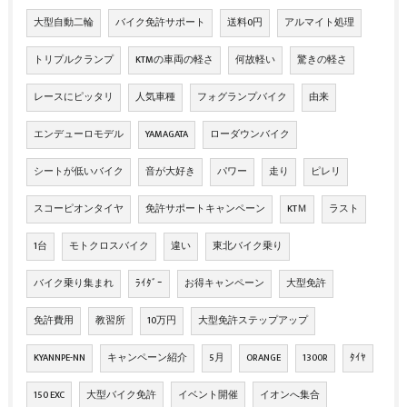
大型自動二輪
バイク免許サポート
送料0円
アルマイト処理
トリプルクランプ
KTMの車両の軽さ
何故軽い
驚きの軽さ
レースにピッタリ
人気車種
フォグランプバイク
由来
エンデューロモデル
YAMAGATA
ローダウンバイク
シートが低いバイク
音が大好き
パワー
走り
ピレリ
スコーピオンタイヤ
免許サポートキャンペーン
KTＭ
ラスト
1台
モトクロスバイク
違い
東北バイク乗り
バイク乗り集まれ
ﾗｲﾀﾞｰ
お得キャンペーン
大型免許
免許費用
教習所
10万円
大型免許ステップアップ
KYANNPE-NN
キャンペーン紹介
5月
ORANGE
1300R
ﾀｲﾔ
150 EXC
大型バイク免許
イベント開催
イオンへ集合