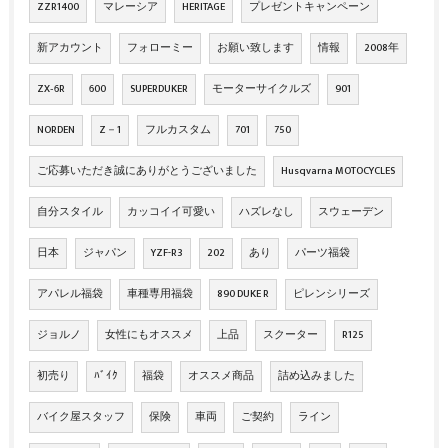
ZZR1400
マレーシア
HERITAGE
プレゼントキャンペーン
新アカウント
フォローミー
お願い致します
情報
2008年
ZX‐6R
600
SUPERDUKER
モーターサイクルズ
901
NORDEN
Z－1
フルカスタム
701
750
ご応募いただき誠にありがとうございました
Husqvarna MOTOCYCLES
自分スタイル
カッコイイ可愛い
ハズレなし
スウェーデン
日本
ジャパン
YZF-R3
202
あり
パーツ福袋
アパレル福袋
車種専用福袋
890 DUKE R
ピレンシリーズ
ジョルノ
女性にもオススメ
上品
スクーター
R125
初売り
ﾊﾞｲｸ
福袋
オススメ商品
詰め込みました
バイク屋スタッフ
保険
車両
ご契約
ライン