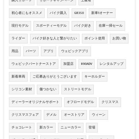
購入サポート
サポートキャンペーン
上級者
初心者にもオススメ
バイク購入
GB350
新車1オーナー
現行モデル
スポーティーモデル
バイク好き
在庫一掃セール
ライダー
バイク好きな人と繋がりたい
ポイント使用
お買い物
用品
パーツ
アプリ
ウェビックアプリ
ウェビックパートナーストア
加盟店
890ADV
レンタルアップ
新着車両
ご応募ありがとうございます
キーホルダー
シリコン素材
傷つかない
ストリートモデル
ディーラーオリジナルサポート
オフロードモデル
クリスマス
クリスマスフェア
デメル
オーストリア
ウィーン
チョコレート
新カラー
ニューカラー
登場