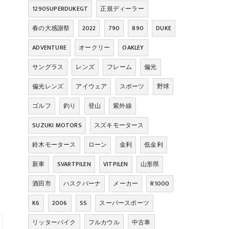
1290SUPERDUKEGT
正規ディーラー
春の大感謝祭
2022
790
890
DUKE
ADVENTURE
オークリー
OAKLEY
サングラス
レンズ
フレーム
偏光
偏光レンズ
アイウェア
スポーツ
野球
ゴルフ
釣り
登山
紫外線
SUZUKI MOTORS
スズキモータース
鈴木モータース
ローン
金利
低金利
新車
SVARTPILEN
VITPILEN
山形県
酒田市
ハスクバーナ
メーカー
R1000
K6
2006
SS
スーパースポーツ
リッターバイク
フルカウル
中古車