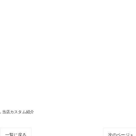
車
当店カスタム紹介
一覧に戻る
次のページ >