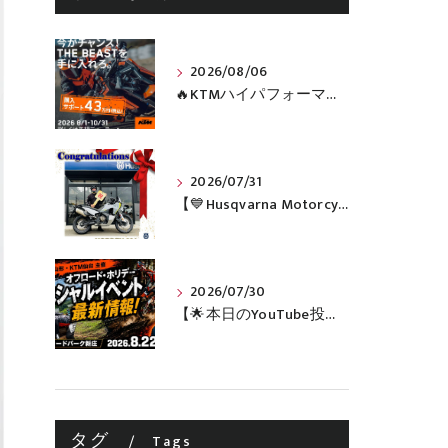
2026/08/06
🔥KTMハイパフォーマンスネイキッドがお得に手に入るチャンス🔥
2026/07/31
【💙Husqvarna Motorcycles / NORDEN 901💙】 ご納車おめでとうございます🎉✨
2026/07/30
【🌟本日のYouTube投稿完了🌟】 🔥田中太一さんをスペシャルゲストに🔥 8月22日(土)オフロード・ホリデー最新情報！！
タグ
Tags