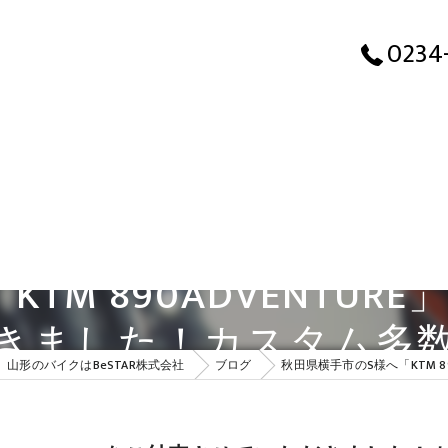
秋田県横手市のS様へ「
0234
TM 890ADVENTU
きました！カスタム多
山形のバイクはBeSTAR株式会社
ブログ
秋田県横手市のS様へ「KTM 