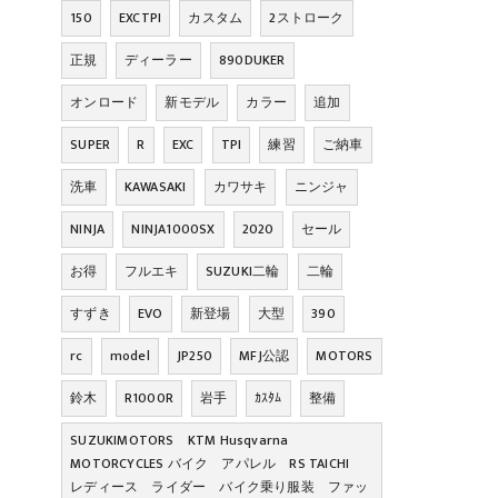
150
EXCTPI
カスタム
2ストローク
正規
ディーラー
890DUKER
オンロード
新モデル
カラー
追加
SUPER
R
EXC
TPI
練習
ご納車
洗車
KAWASAKI
カワサキ
ニンジャ
NINJA
NINJA1000SX
2020
セール
お得
フルエキ
SUZUKI二輪
二輪
すずき
EVO
新登場
大型
390
rc
model
JP250
MFJ公認
MOTORS
鈴木
R1000R
岩手
ｶｽﾀﾑ
整備
SUZUKIMOTORS KTM Husqvarna
MOTORCYCLES バイク アパレル RS TAICHI
レディース ライダー バイク乗り服装 ファッ