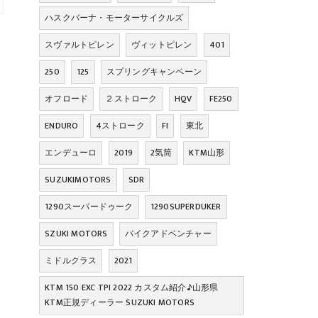
ハスクバーナ・モーターサイクルズ
スヴァルトピレン
ヴィットピレン
401
250
125
スプリングキャンペーン
オフロード
２ストローク
HQV
FE250
ENDURO
4ストローク
FI
東北
エンデューロ
2019
2気筒
KTM山形
SUZUKIMOTORS
SDR
1290スーパードゥーク
1290SUPERDUKER
SZUKI MOTORS
バイクアドベンチャー
ミドルクラス
2021
KTM 150 EXC TPI 2022 カスタム紹介♪山形県
KTM正規ディーラー SUZUKI MOTORS