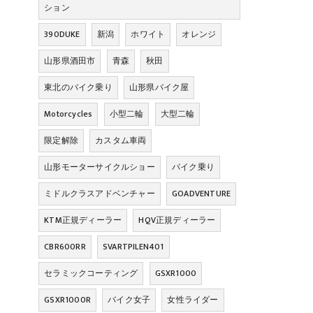
ション
390DUKE
新潟
ホワイト
オレンジ
山形県酒田市
青森
秋田
東北のバイク乗り
山形県バイク屋
Motorcycles
小型二輪
大型二輪
限定解除
カスタム車両
山形モーターサイクルショー
バイク乗り
ミドルクラスアドベンチャー
GOADVENTURE
KTM正規ディーラー
HQV正規ディーラー
CBR600RR
SVARTPILEN401
セラミックコーティング
GSXR1000
GSXR1000R
バイク女子
女性ライダー