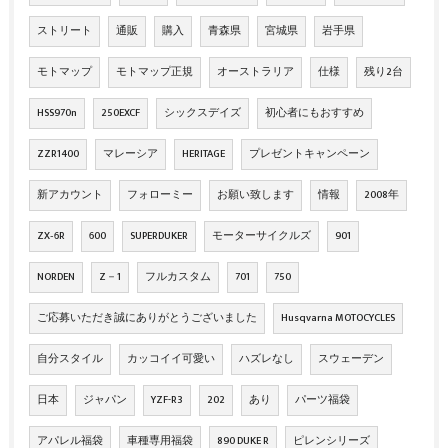
ストリート
通販
購入
青森県
宮城県
岩手県
モトマップ
モトマップ正規
オーストラリア
仕様
残り2台
HSS970n
250EXCF
シックスデイズ
初心者にもおすすめ
ZZR1400
マレーシア
HERITAGE
プレゼントキャンペーン
新アカウント
フォローミー
お願い致します
情報
2008年
ZX‐6R
600
SUPERDUKER
モーターサイクルズ
901
NORDEN
Z－1
フルカスタム
701
750
ご応募いただき誠にありがとうございました
Husqvarna MOTOCYCLES
自分スタイル
カッコイイ可愛い
ハズレなし
スウェーデン
日本
ジャパン
YZF-R3
202
あり
パーツ福袋
アパレル福袋
車種専用福袋
890 DUKE R
ピレンシリーズ