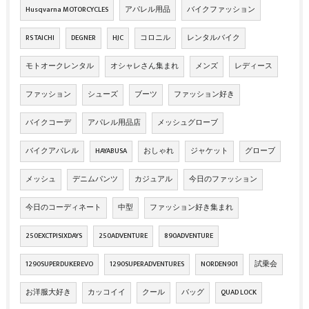
Husqvarna MOTORCYCLES
アパレル用品
バイクファッション
RS TAICHI
DEGNER
HJC
コロニル
レンタルバイク
モトオークレンタル
オシャレさん集まれ
メンズ
レディース
ファッション
シューズ
ブーツ
ファッション好き
バイクコーデ
アパレル用品店
メッシュグローブ
バイクアパレル
HAYABUSA
おしゃれ
ジャケット
グローブ
メッシュ
デニムパンツ
カジュアル
今日のファッション
今日のコーディネート
中型
ファッション好き集まれ
250EXCTPISIXDAYS
250ADVENTURE
890ADVENTURE
1290SUPERDUKEREVO
1290SUPERADVENTURES
NORDEN901
試乗会
お洋服大好き
カッコイイ
クール
バッグ
QUAD LOCK