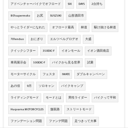
アドベンチャーバイクでオフロード
SIX
DAYS
2台持ち
801supermoto
お尻
SUSZUKI
山形酒田市
やっとライダーになれた
オフロード最高
林道
駆け抜ける林道
701enduo
おにぎり
エルツベルグロデオ
大盛
クイックシフター
350EXC-F
イオンモール
イオン酒田南店
車両展示会
500EXC-F
バイクから見る世界
試乗
モーターサイクル
フェスタ
IWATE
ダブルキャンペーン
あの頃
9月
ソロキャン
バイクキャンプ
ライディングモード
モードとは
男性ライダー
バイクって平和
Huqvarna MOTORCYCLES
舗装路
ストリートモード
ファンデーション問題
ファンデ問題
足つきって大事