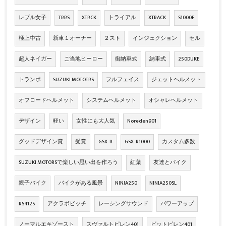
レブル女子
TRRS
XTRCK
トライアル
XTRACK
S1000F
極上中古
新車１オーナー
２スト
インジェクション
セル
超人ネイガー
ご当地ヒーロー
御納車式
納車式
250DUKE
トランポ
SUZUKI MOTOTRS
フルフェイス
ジェットヘルメット
オフロードヘルメット
システムヘルメット
オシャレヘルメット
デザイン
軽い
女性にも大人気
Noreden901
グッドデザイン賞
受賞
GSX‐R
GSX‐R1000
カスタム多数
SUZUKI MOTORSで楽しい思い出を作ろう
紅葉
友達とバイク
親子バイク
バイクがある風景
NINJA250
NINJA250SL
RS4125
アクラボビッチ
レーシングサウンド
パワーアップ
ノーマルエキゾースト
スヴァルトピレン401
ビットピレン401