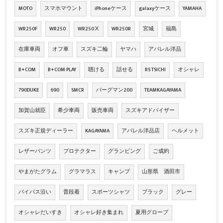
MOTO
スマホマウント
iPhoneケース
galaxyケース
YAMAHA
WR250F
WR250
WR250Ⅹ
WR250R
宮城
福島
在庫車両
オフ車
スズキ二輪
ヤマハ
アパレル洋品
B+COM
B+COM PLAY
聴ける
話せる
RS TSICHI
オシャレ
790DUKE
690
SMCR
バーグマン200
TEAMKAGAYAMA
加賀山就臣
希少車両
販売車両
スズキアドバイザー
スズキ正規ディーラー
KAGAYAMA
アパレル洋品店
ヘルメット
レザーパンツ
プロテクター
グランピング
ご成約
やまがたグラム
グラマラス
キャンプ
山形県 酒田市
バイパス沿い
普段着
スポーツシャツ
ブラック
グレー
オシャレだいすき
オシャレ好き集まれ
夏用グローブ