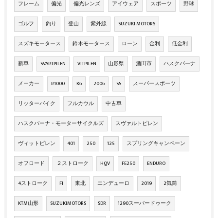
フレーム
偏光
偏光レンズ
アイウェア
スポーツ
野球
ゴルフ
釣り
登山
紫外線
SUZUKI MOTORS
スズキモータース
鈴木モータース
ローン
金利
低金利
新車
SVARTPILEN
VITPILEN
山形県
酒田市
ハスクバーナ
メーカー
R1000
K6
2006
SS
スーパースポーツ
リッターバイク
フルカウル
中古車
ハスクバーナ・モーターサイクルズ
スヴァルトピレン
ヴィットピレン
401
250
125
スプリングキャンペーン
オフロード
２ストローク
HQV
FE250
ENDURO
4ストローク
FI
東北
エンデューロ
2019
2気筒
KTM山形
SUZUKIMOTORS
SDR
1290スーパードゥーク