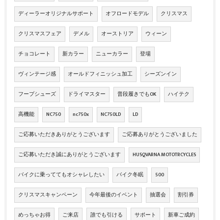
ディーラーオリジナルサポート
オフロードモデル
クリスマス
クリスマスフェア
デメル
オーストリア
ウィーン
チョコレート
新カラー
ニューカラー
登場
ヴィンテージ感
オールドフィニッシュ加工
シーズンイン
フープシューズ
ドライマスター
普段履きでもOK
ハイテク
高機能
NC750
nc750x
NC750LD
LD
ご応募いただきありがとうございます
ご応募ありがとうございました
ご応募いただき誠にありがとうございます
HUSQVARNA MOTOTRCYCLES
バイクに乗っててもオシャレしたい
バイク冬眠
500
クリスマスキャンペーン
今年最後のイベント
抽選会
割引券
めっちゃお得
ご来店
誰でも引ける
サポート
新車ご成約