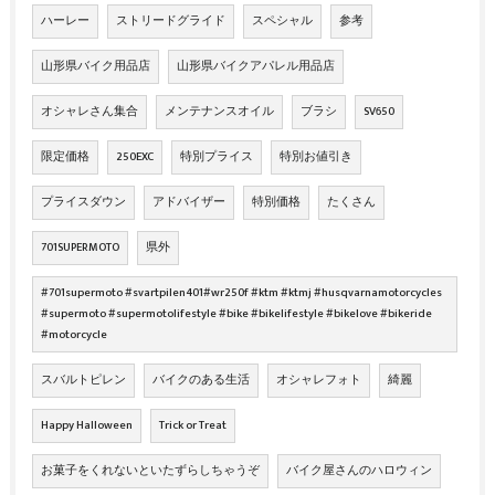
ハーレー
ストリードグライド
スペシャル
参考
山形県バイク用品店
山形県バイクアパレル用品店
オシャレさん集合
メンテナンスオイル
ブラシ
SV650
限定価格
250EXC
特別プライス
特別お値引き
プライスダウン
アドバイザー
特別価格
たくさん
701SUPERMOTO
県外
#701supermoto #svartpilen401#wr250f #ktm #ktmj #husqvarnamotorcycles
#supermoto #supermotolifestyle #bike #bikelifestyle #bikelove #bikeride
#motorcycle
スバルトピレン
バイクのある生活
オシャレフォト
綺麗
Happy Halloween
Trick or Treat
お菓子をくれないといたずらしちゃうぞ
バイク屋さんのハロウィン