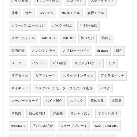
バイク春服
オフロード購入
大型バイク
大型ネイキッド
外車
海外
S/Sモデル
202年モデル
春夏モデル
カラーバリエーション
バイク用品店
ﾊﾞｲｸ用品店
スケールモデル
MOTO GP
300 EXC
飾りたい
飾れる
車両紹介
オレンジカラー
オフロードバイク
Braktec
紹介
メーター
ハンドル
ﾊﾞｲｸ紹介
リアスプロケット
リア
リアタイヤ
リアブレーキ
スリップオンライン
アクラポビッチ
ネイキッド
ハスクバーナモーターサイクルズ山形
ハスク
スーパーモタード
バイク紹介
スペック
車体重量
排気量
単気筒
初心者向け
洋品店
オシャレ女子
オシャレ男子
690SMC-R
アパレル紹介
ウェーブブレーキ
WAVE BRAKE DISC