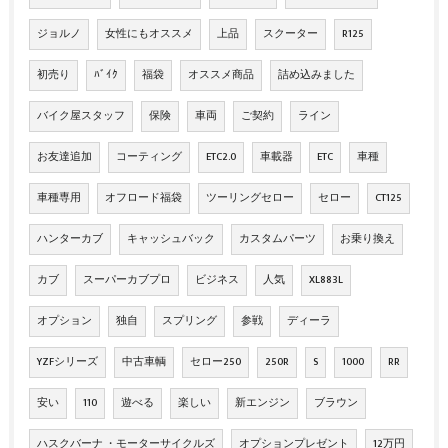
ジョルノ
女性にもオススメ
上品
スクーター
R125
初売り
ﾊﾞｲｸ
福袋
オススメ商品
詰め込みました
バイク屋スタッフ
保険
車両
ご契約
ライン
お友達追加
コーティング
ETC2.0
車載器
ETC
車種
車種専用
オフロード福袋
ツーリングセロー
セロー
CT125
ハンターカブ
キャッシュバック
カスタムパーツ
お乗り換え
カブ
スーパーカブプロ
ビジネス
人気
XL883L
オプション
独自
スプリング
参戦
ディーラ
YZFシリーズ
中古車輌
セロー250
250R
S
1000
RR
安い
110
遊べる
楽しい
新エンジン
ブラウン
ハスクバーナ ・モーターサイクルズ
オプションプレゼント
12万円