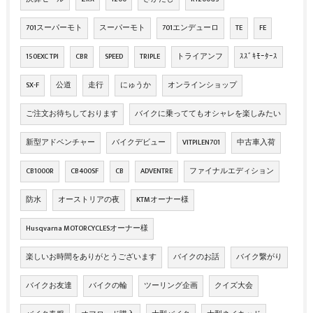
701スーパーモト
スーパーモト
701エンデューロ
TE
FE
150EXC TPI
CBR
SPEED
TRIPLE
トライアンフ
ｽｽﾞｷﾓｰﾀｰｽ
SX-F
公道
走行
にゅうか
オンラインショップ
ご注文お待ちしております
バイクに乗っててもオシャレを楽しみたい
新型アドベンチャー
バイクデビュー
VITPILEN701
中古車入荷
CB1000R
CB400SF
CB
ADVENTRE
ファイナルエディション
防水
オーストリアの夜
KTMオーナー様
Husqvarna MOTORCYCLESオーナー様
楽しいお時間をありがとうございます
バイクのお話
バイク繋がり
バイクお友達
バイクの輪
ツーリング企画
クイズ大会