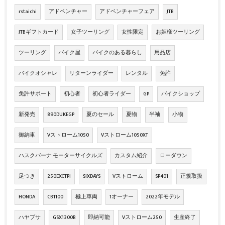
rstaichi
アドベンチャー
アドベンチャーフェア
JTB
JTBギフトカード
女子ツーリング
女性限定
お姫様ツーリング
ツーリング
バイク屋
バイクのある暮らし
用品店
バイクオシャレ
リターンライダー
レンタル
免許
免許サポート
初心者
初心者ライダー
GP
バイクショップ
新発売
890DUKEGP
夏のセール
夏物
半袖
小物
御納車
Vストローム1050
Vストローム1050XT
ハスクバーナ モーターサイクルズ
カスタム紹介
ローダウン
足つき
250EXCTPI
SIXDAYS
Vストローム
SP401
正規取扱
HONDA
CB1100
極上車両
1オーナー
2022年モデル
ハヤブサ
GSX1300R
即納可能
Vストローム250
生産終了