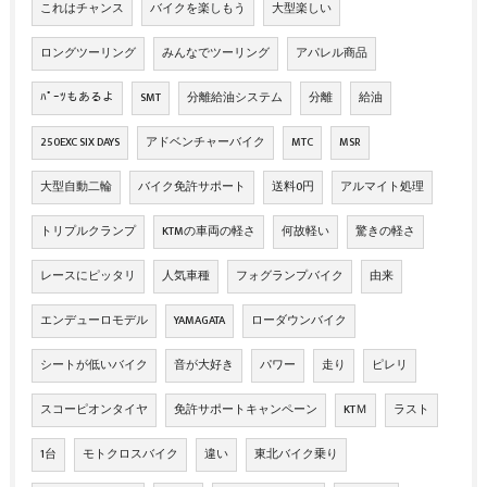
これはチャンス
バイクを楽しもう
大型楽しい
ロングツーリング
みんなでツーリング
アパレル商品
ﾊﾟｰﾂもあるよ
SMT
分離給油システム
分離
給油
250EXC SIX DAYS
アドベンチャーバイク
MTC
MSR
大型自動二輪
バイク免許サポート
送料0円
アルマイト処理
トリプルクランプ
KTMの車両の軽さ
何故軽い
驚きの軽さ
レースにピッタリ
人気車種
フォグランプバイク
由来
エンデューロモデル
YAMAGATA
ローダウンバイク
シートが低いバイク
音が大好き
パワー
走り
ピレリ
スコーピオンタイヤ
免許サポートキャンペーン
KTＭ
ラスト
1台
モトクロスバイク
違い
東北バイク乗り