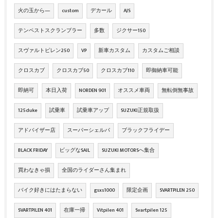
火の玉から―
custom
デカール
AJS
テンペストスクランブラー
多数
ジクサー150
スヴァルトピレン250
VP
新車カスタム
カスタムご相談
クロスカブ
クロスカブ50
クロスカブ110
即御納車可能
即納可
本日入荷
NORDEN 901
オススメ車両
無転倒無事故
125duke
試乗車
試乗車アップ
SUZUKI正規取扱
アドバイザー店
スーパーシェルパ
ブラックフライデー
BLACK FRIDAY
ビッグなSAIL
SUZUKI MOTORSへ集合
買わなきゃ損
全国のライダーさん集まれ
バイク好きにはたまらない
gsxs1000
限定企画
SVARTPILEN 250
SVARTPILEN 401
在庫一掃
Vitpilen 401
Svartpilen 125