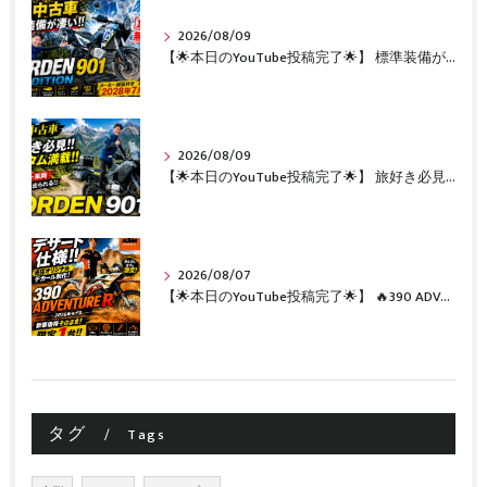
2026/08/09
【🌟本日のYouTube投稿完了🌟】 標準装備が凄い!!1オーナー・無転倒の極上中古車🔥 「NORDEN 901 EXPEDITION」が入荷いたしました✨ 【Husqvarna Motorcycles山形】
2026/08/09
【🌟本日のYouTube投稿完了🌟】 旅好き必見🔥!!カスタム満載の極上中古車！ 「NORDEN 901」が入荷いたしました✨【Husqvarna Motorcycles山形】
2026/08/07
【🌟本日のYouTube投稿完了🌟】 🔥390 ADVENTURE R × KTM山形 オリジナルデカール仕様誕生🔥
タグ
Tags