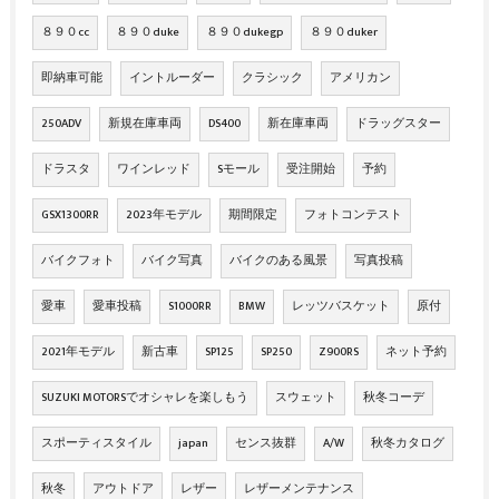
８９０cc
８９０duke
８９０dukegp
８９０duker
即納車可能
イントルーダー
クラシック
アメリカン
250ADV
新規在庫車両
DS400
新在庫車両
ドラッグスター
ドラスタ
ワインレッド
Sモール
受注開始
予約
GSX1300RR
2023年モデル
期間限定
フォトコンテスト
バイクフォト
バイク写真
バイクのある風景
写真投稿
愛車
愛車投稿
S1000RR
BMW
レッツバスケット
原付
2021年モデル
新古車
SP125
SP250
Z900RS
ネット予約
SUZUKI MOTORSでオシャレを楽しもう
スウェット
秋冬コーデ
スポーティスタイル
japan
センス抜群
A/W
秋冬カタログ
秋冬
アウトドア
レザー
レザーメンテナンス