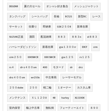
DEGENR
夏の大セール
オシャレ好き集合
メッシュジャケット
タンクバッグ
シートバッグ
長袖
RC125
新型RC
レース
サーキット
街乗り
即納車
GSX２５０R
新車在庫
SUZUKI正規
酒田
配送納車
８８３
８８３n
xl８８３
ハーレーダビッドソン
新着在庫
gsx１３００rr
EXCF
crm
crm２５０
690SMCR
690 SMCR
gsx１２５
rs１２５
rs４
dr-z４００sm
400
モタード
dr
drz
drz４００sm
wr250x
中古車両
レーサーモデル
２５０duke
２５０
軽二輪
１オーナー
カスタム車
メンテナンス
ＸＬ１２０0
48
harley
XL1200X
室内保管
極上中古車
無転倒
フォーティーエイト
８９０