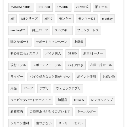
250 ADVENTURE
390 DUKE
125 DUKE
2021年式
旧モデル
MT
MTシリーズ
MT-10
モンキー
モンキー125
monkey
monkey125
純正パーツ
スペアキー
フェンダーレス
購入サポート
サポートキャンペーン
上級者
初心者にもオススメ
バイク購入
GB350
新車1オーナー
現行モデル
スポーティーモデル
バイク好き
在庫一掃セール
ライダー
バイク好きな人と繋がりたい
ポイント使用
お買い物
用品
パーツ
アプリ
ウェビックアプリ
ウェビックパートナーストア
加盟店
890ADV
レンタルアップ
新着車両
ご応募ありがとうございます
キーホルダー
シリコン素材
傷つかない
ストリートモデル