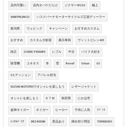
店内可愛い
店内オバケだらけ
ジクサーSF250
極上
SVARTPILEN125
ハスクバーナモーターサイクルズ正規ディーラー
新潟県
ウェビック
キャンペーン
おすすめカスタム
おすすめ
カスタム大歓迎
展示車両
ヴィットピレン401
純正
250EXC-FSIXDAYS
レブル
中古
バイク大好き
除雪機
ユキオス
冬
雪
RnineT
Urban
GS
Sエディション
アパレル担当
SUZUKI MOTOTRSでオシャレを楽しもう
レザージャケット
オシャレを楽しもう
ＫＴＭ
秋田県
にかほ市
超神ネイガー
ネイガー
ヒーロー
子供に人気
ｲﾍﾞﾝﾄ
ﾚﾝﾀﾙﾊﾞｲｸ
DRZ400SM
景品あり
締め切り間近
701ENDURO