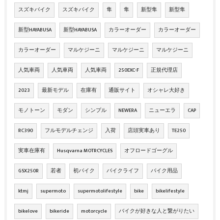
スズキバイク
スズキバイク
隼
隼
新型隼
新型隼
新型HAYABUSA
新型HAYABUSA
カラーオーダー
カラーオーダー
カラーオーダー
マルケジーニ
マルケジーニ
マルケジーニ
人気車両
人気車両
人気車両
250EXC-F
正規代理店
2023
最新モデル
在庫有
通販サイト
オシャレ大好き
モノトーン
モダン
シンプル
NEWERA
ニューエラ
CAP
RC390
フルモデルチェンジ
入荷
店頭実車あり
TE250
実車在庫有
Husqvarna MOTRCYCLES
オフロードゴーグル
GSX250R
若者
初バイク
バイクライフ
バイク用品
ktmj
supermoto
supermotolifestyle
bike
bikelifestyle
bikelove
bikeride
motorcycle
バイクが好きな人と繋がりたい