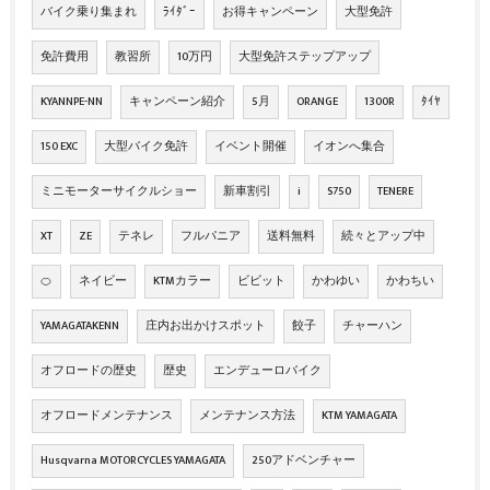
バイク乗り集まれ
ﾗｲﾀﾞｰ
お得キャンペーン
大型免許
免許費用
教習所
10万円
大型免許ステップアップ
KYANNPE-NN
キャンペーン紹介
5月
ORANGE
1300R
ﾀｲﾔ
150 EXC
大型バイク免許
イベント開催
イオンへ集合
ミニモーターサイクルショー
新車割引
i
S750
TENERE
XT
ZE
テネレ
フルパニア
送料無料
続々とアップ中
🍊
ネイビー
KTMカラー
ビビット
かわゆい
かわちい
YAMAGATAKENN
庄内お出かけスポット
餃子
チャーハン
オフロードの歴史
歴史
エンデューロバイク
オフロードメンテナンス
メンテナンス方法
KTM YAMAGATA
Husqvarna MOTORCYCLES YAMAGATA
250アドベンチャー