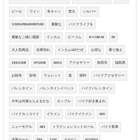
ビール
ワイン
冬キャン
焚火
シルバー
1290SUPERADVENTURE
素敵な
バイクライフを
素敵なご縁に感謝
インカム
ビーコム
B+COM 6X
6X
大人気商品
在庫切れ
インカムGETだぜ
お得な
乗り換え
ZRX1200R
VF1000R
W650
アクセサリー
秋田市
福島県
お財布
財布
ウォレット
楽
便利
バイクアクセサリー
バレンタイン
バレンタインイベント
バイクバレンタイン
今年は何個もらえるかな
カップル
バイク好き集まれ
バイクカッコイイ
イケメン
バイクイケメン
ADV
ニューモデル
ABS
トラクションコントロール
バイク新車
決算セール
ZRX
1200
さかたし
R1200GS