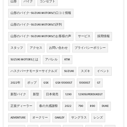
山形
バイク
コンセプト
山形のバイク･SUZUKI MOTORSの口コミ情報
山形のバイク･SUZUKI MOTORSの評判
山形のバイク･SUZUKI MOTORSのお客様の声
サービス
採用情報
スタッフ
アクセス
お問い合わせ
プライバシーポリシー
SUZUKI MOTORSとは
アパレル
KTM
ハスクバーナモーターサイクルズ
SUZUKI
スズキ
イベント
2022年
ポップ
GSX
GSX-S1000GT
S1000GT
GT
新型バイク
新型
日本発売
1290
1290SUPERDUKEGT
正規ディーラー
春の大感謝祭
2022
790
890
DUKE
ADVENTURE
オークリー
OAKLEY
サングラス
レンズ