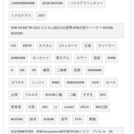
1290SUPERDUKER
SZUKI MOTORS
バイクアドベンチャー
ミドルクラス
2021
KTM 150 EXC TPI 2022 カスタム紹介♪山形県 KTM正規ディーラー SUZUKI
MOTORS
150
EXCTPI
カスタム
2ストローク
正規
ディーラー
890DUKER
オンロード
新モデル
カラー
追加
SUPER
R
EXC
TPI
練習
ご納車
洗車
KAWASAKI
カワサキ
ニンジャ
NINJA
NINJA1000SX
2020
セール
お得
フルエキ
SUZUKI二輪
二輪
すずき
EVO
新登場
大型
390
rc
model
JP250
MFJ公認
MOTORS
鈴木
R1000R
岩手
ｶｽﾀﾑ
整備
SUZUKIMOTORS KTM Husqvarna MOTORCYCLES バイク アパレル RS