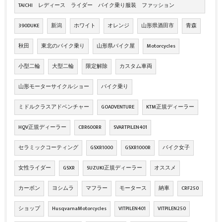
TAICHI レディース ライダー バイク乗り服装 ファッション
390DUKE
新潟
ホワイト
オレンジ
山形県酒田市
青森
秋田
東北のバイク乗り
山形県バイク屋
Motorcycles
小型二輪
大型二輪
限定解除
カスタム車両
山形モーターサイクルショー
バイク乗り
ミドルクラスアドベンチャー
GOADVENTURE
KTM正規ディーラー
HQV正規ディーラー
CBR600RR
SVARTPILEN401
セラミックコーティング
GSXR1000
GSXR1000R
バイク女子
女性ライダー
GSXR
SUZUKI正規ディーラー
オススメ
カーボン
ヨシムラ
マフラー
モータース
納車
CRF250
ショップ
HusqvarnaMotorcycles
VITPILEN401
VITPILEN250