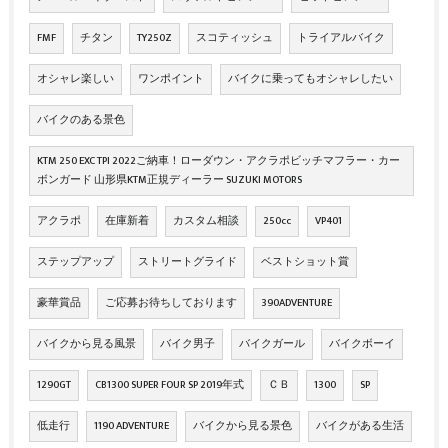
FMF
チタン
TY250Z
スコティッシュ
トライアルバイク
オシャレ楽しい
ワンポイント
バイクに乗ってもオシャレしたい
バイクのある景色
KTM 250 EXC TPI 2022ご納車！ローダウン・アクラポビッチマフラー・カー
ボンガード 山形県KTM正規ディーラー SUZUKI MOTORS
アクラポ
在庫新着
カスタム相談
250cc
VP401
ステップアップ
ストリートグライド
ベストショット賞
豪華賞品
ご応募お待ちしております
390ADVENTURE
バイクから見る風景
バイク男子
バイクガール
バイクボーイ
1290GT
CB1300 SUPER FOUR SP 2019年式
ＣＢ
1300
SP
低走行
1190 ADVENTURE
バイクから見る景色
バイクがある生活