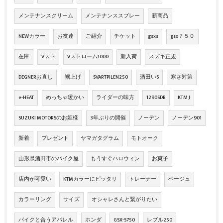
メンテナンスクリーム
メンテナンススプレー
新商品
NEWカラー
お友達
ご紹介
チケット
gsxs
gsx７５０
在庫
Vスト
Vストローム1000
新入荷
スズキ正規
DEGNERお直し
裾上げ
SVARTPILEN250
酒田いS
寒さ対策
e-HEAT
めっちゃ暖かい
ライダーの味方
1290SDR
KTM J
SUZUKI MOTORSのお姫様
3年ぶりの開催
ノーデン
ノーデン901
新着
プレゼント
ヤマガタグラム
モトオーク
山形県酒田市のバイク屋
もうすぐハロウィン
お菓子
店内が可愛い
KTMカラーにピッタリ
トレーナー
ベージュ
カラーリング
サイズ
オシャレさんと繋がりたい
バイクと合うアパレル
ホンダ
GSX-S750
レブル250