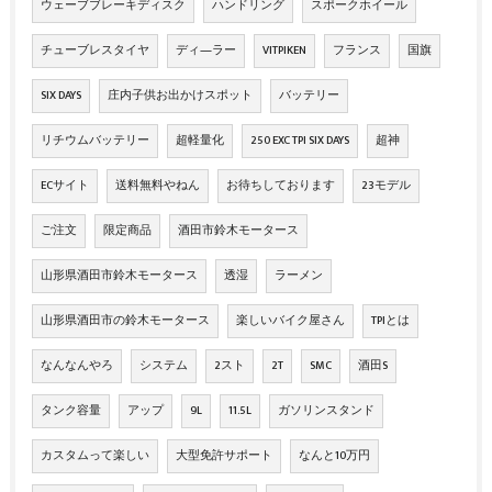
ウェーブブレーキディスク
ハンドリング
スポークホイール
チューブレスタイヤ
ディ―ラー
VITPIKEN
フランス
国旗
SIX DAYS
庄内子供お出かけスポット
バッテリー
リチウムバッテリー
超軽量化
250 EXC TPI SIX DAYS
超神
ECサイト
送料無料やねん
お待ちしております
23モデル
ご注文
限定商品
酒田市鈴木モータース
山形県酒田市鈴木モータース
透湿
ラーメン
山形県酒田市の鈴木モータース
楽しいバイク屋さん
TPIとは
なんなんやろ
システム
2スト
2T
SMC
酒田S
タンク容量
アップ
9L
11.5L
ガソリンスタンド
カスタムって楽しい
大型免許サポート
なんと10万円