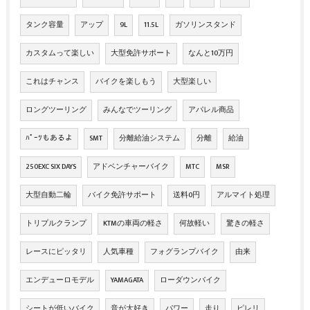
タンク容量
アップ
9L
11.5L
ガソリンスタンド
カスタムって楽しい
大型免許サポート
なんと10万円
これはチャンス
バイクを楽しもう
大型楽しい
ロングツーリング
みんなでツーリング
アパレル商品
ﾊﾟｰﾂもあるよ
SMT
分離給油システム
分離
給油
250EXC SIX DAYS
アドベンチャーバイク
MTC
MSR
大型自動二輪
バイク免許サポート
送料0円
アルマイト処理
トリプルクランプ
KTMの車両の軽さ
何故軽い
驚きの軽さ
レースにピッタリ
人気車種
フォグランプバイク
由来
エンデューロモデル
YAMAGATA
ローダウンバイク
シートが低いバイク
音が大好き
パワー
走り
ピレリ