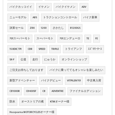
バイクカッコイイ
イケメン
バイクイケメン
ADV
ニューモデル
ABS
トラクションコントロール
バイク新車
決算セール
ZRX
1200
さかたし
R1200GS
701スーパーモト
スーパーモト
701エンデューロ
TE
FE
150EXC TPI
CBR
SPEED
TRIPLE
トライアンフ
ｽｽﾞｷﾓｰﾀｰｽ
SX-F
公道
走行
にゅうか
オンラインショップ
ご注文お待ちしております
バイクに乗っててもオシャレを楽しみたい
新型アドベンチャー
バイクデビュー
VITPILEN701
中古車入荷
CB1000R
CB400SF
CB
ADVENTRE
ファイナルエディション
防水
オーストリアの夜
KTMオーナー様
Husqvarna MOTORCYCLESオーナー様