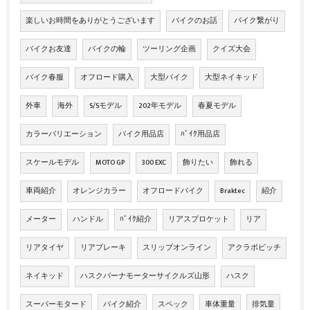
楽しいお時間をありがとうございます
バイクのお話
バイク繋がり
バイクお友達
バイクの輪
ツーリング企画
クイズ大会
バイク春服
オフロード購入
大型バイク
大型ネイキッド
外車
海外
S/Sモデル
202年モデル
春夏モデル
カラーバリエーション
バイク用品店
ﾊﾞｲｸ用品店
スケールモデル
MOTO GP
300 EXC
飾りたい
飾れる
車両紹介
オレンジカラー
オフロードバイク
Braktec
紹介
メーター
ハンドル
ﾊﾞｲｸ紹介
リアスプロケット
リア
リアタイヤ
リアブレーキ
スリップオンライン
アクラポビッチ
ネイキッド
ハスクバーナモーターサイクルズ山形
ハスク
スーパーモタード
バイク紹介
スペック
車体重量
排気量