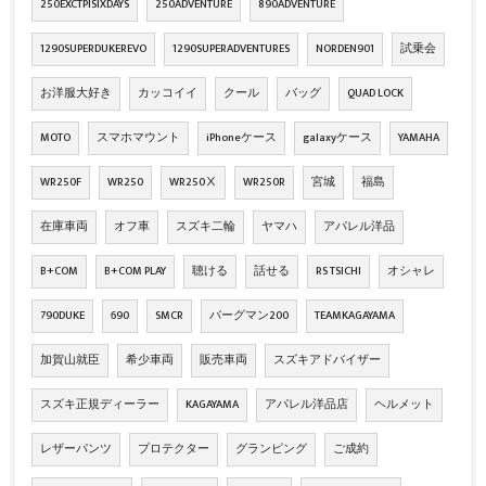
250EXCTPISIXDAYS
250ADVENTURE
890ADVENTURE
1290SUPERDUKEREVO
1290SUPERADVENTURES
NORDEN901
試乗会
お洋服大好き
カッコイイ
クール
バッグ
QUAD LOCK
MOTO
スマホマウント
iPhoneケース
galaxyケース
YAMAHA
WR250F
WR250
WR250Ⅹ
WR250R
宮城
福島
在庫車両
オフ車
スズキ二輪
ヤマハ
アパレル洋品
B+COM
B+COM PLAY
聴ける
話せる
RS TSICHI
オシャレ
790DUKE
690
SMCR
バーグマン200
TEAMKAGAYAMA
加賀山就臣
希少車両
販売車両
スズキアドバイザー
スズキ正規ディーラー
KAGAYAMA
アパレル洋品店
ヘルメット
レザーパンツ
プロテクター
グランピング
ご成約