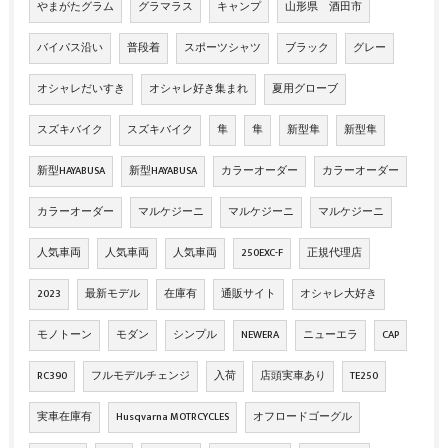
やまがたグラム
グラマラス
キャンプ
山形県 酒田市
バイパス沿い
普段着
スポーツシャツ
ブラック
グレー
オシャレだいすき
オシャレ好き集まれ
夏用グローブ
スズキバイク
スズキバイク
隼
隼
新型隼
新型隼
新型HAYABUSA
新型HAYABUSA
カラーオーダー
カラーオーダー
カラーオーダー
マルケジーニ
マルケジーニ
マルケジーニ
人気車両
人気車両
人気車両
250EXC-F
正規代理店
2023
最新モデル
在庫有
通販サイト
オシャレ大好き
モノトーン
モダン
シンプル
NEWERA
ニューエラ
CAP
RC390
フルモデルチェンジ
入荷
店頭実車あり
TE250
実車在庫有
Husqvarna MOTRCYCLES
オフロードゴーグル