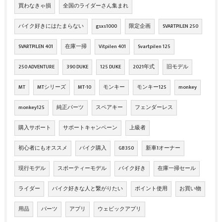
買わなきゃ損
全国のライダーさん集まれ
バイク好きにはたまらない
gsxs1000
限定企画
SVARTPILEN 250
SVARTPILEN 401
在庫一掃
Vitpilen 401
Svartpilen 125
250 ADVENTURE
390 DUKE
125 DUKE
2021年式
旧モデル
MT
MTシリーズ
MT-10
モンキー
モンキー125
monkey
monkey125
純正パーツ
スペアキー
フェンダーレス
購入サポート
サポートキャンペーン
上級者
初心者にもオススメ
バイク購入
GB350
新車1オーナー
現行モデル
スポーティーモデル
バイク好き
在庫一掃セール
ライダー
バイク好きな人と繋がりたい
ポイント使用
お買い物
用品
パーツ
アプリ
ウェビックアプリ