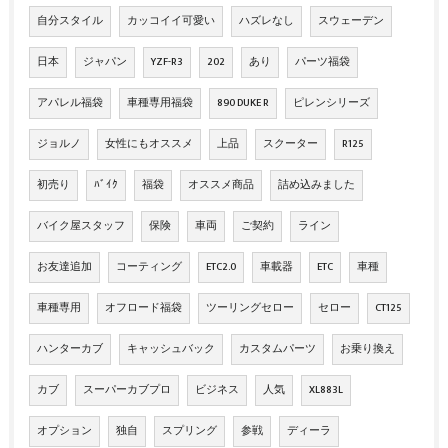
自分スタイル
カッコイイ可愛い
ハズレなし
スウェーデン
日本
ジャパン
YZF-R3
202
あり
パーツ福袋
アパレル福袋
車種専用福袋
890 DUKE R
ピレンシリーズ
ジョルノ
女性にもオススメ
上品
スクーター
R125
初売り
ﾊﾞｲｸ
福袋
オススメ商品
詰め込みました
バイク屋スタッフ
保険
車両
ご契約
ライン
お友達追加
コーティング
ETC2.0
車載器
ETC
車種
車種専用
オフロード福袋
ツーリングセロー
セロー
CT125
ハンターカブ
キャッシュバック
カスタムパーツ
お乗り換え
カブ
スーパーカブプロ
ビジネス
人気
XL883L
オプション
独自
スプリング
参戦
ディーラ