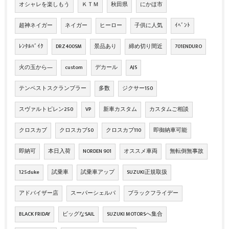
オシャレを楽しもう
ＫＴＭ
秋田県
にかほ市
超神ネイガー
ネイガー
ヒーロー
子供に人気
ｲﾍﾞﾝﾄ
ﾚﾝﾀﾙﾊﾞｲｸ
DRZ400SM
景品あり
締め切り間近
701ENDURO
火の玉から―
custom
デカール
AJS
テンペストスクランブラー
多数
ジクサー150
スヴァルトピレン250
VP
新車カスタム
カスタムご相談
クロスカブ
クロスカブ50
クロスカブ110
即御納車可能
即納可
本日入荷
NORDEN 901
オススメ車両
無転倒無事故
125duke
試乗車
試乗車アップ
SUZUKI正規取扱
アドバイザー店
スーパーシェルパ
ブラックフライデー
BLACK FRIDAY
ビッグなSAIL
SUZUKI MOTORSへ集合