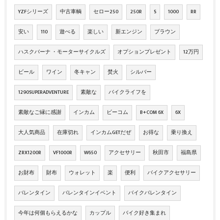
YZFシリーズ
中古車輌
セロー250
250R
S
1000
RR
安い
110
遊べる
楽しい
新エンジン
ブラウン
ハスクバーナ ・モーターサイクルズ
オプションプレゼント
12万円
ビール
ワイン
冬キャン
焚火
シルバー
1290SUPERADVENTURE
素敵な
バイクライフを
素敵なご縁に感謝
インカム
ビーコム
B+COM 6X
6X
大人気商品
在庫切れ
インカムGETだぜ
お得な
乗り換え
ZRX1200R
VF1000R
W650
アクセサリー
秋田市
福島県
お財布
財布
ウォレット
楽
便利
バイクアクセサリー
バレンタイン
バレンタインイベント
バイクバレンタイン
今年は何個もらえるかな
カップル
バイク好き集まれ