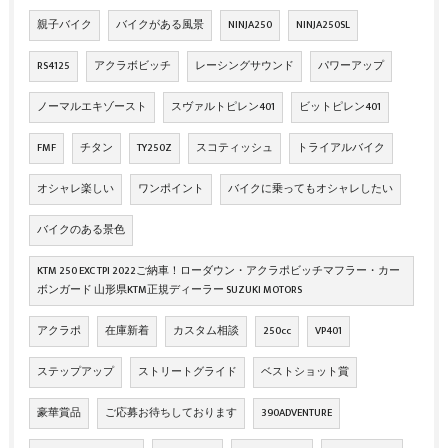
親子バイク
バイクがある風景
NINJA250
NINJA250SL
RS4125
アクラボビッチ
レーシングサウンド
パワーアップ
ノーマルエキゾースト
スヴァルトピレン401
ビットピレン401
FMF
チタン
TY250Z
スコティッシュ
トライアルバイク
オシャレ楽しい
ワンポイント
バイクに乗ってもオシャレしたい
バイクのある景色
KTM 250 EXC TPI 2022ご納車！ローダウン・アクラポビッチマフラー・カー
ボンガード 山形県KTM正規ディーラー SUZUKI MOTORS
アクラポ
在庫新着
カスタム相談
250cc
VP401
ステップアップ
ストリートグライド
ベストショット賞
豪華賞品
ご応募お待ちしております
390ADVENTURE