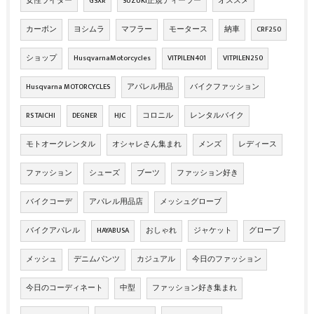
女性ライダー
GSXR
SUZUKI正規ディーラー
オススメ
カーボン
ヨシムラ
マフラー
モータース
納車
CRF250
ショップ
HusqvarnaMotorcycles
VITPILEN401
VITPILEN250
Husqvarna MOTORCYCLES
アパレル用品
バイクファッション
RS TAICHI
DEGNER
HJC
コロニル
レンタルバイク
モトオークレンタル
オシャレさん集まれ
メンズ
レディース
ファッション
シューズ
ブーツ
ファッション好き
バイクコーデ
アパレル用品店
メッシュグローブ
バイクアパレル
HAYABUSA
おしゃれ
ジャケット
グローブ
メッシュ
デニムパンツ
カジュアル
今日のファッション
今日のコーディネート
中型
ファッション好き集まれ