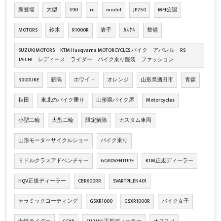
新登場
大型
390
rc
model
JP250
MFJ公認
MOTORS
鈴木
R1000R
岩手
ｶｽﾀﾑ
整備
SUZUKIMOTORS KTM Husqvarna MOTORCYCLES バイク アパレル RS
TAICHI レディース ライダー バイク乗り服装 ファッション
390DUKE
新潟
ホワイト
オレンジ
山形県酒田市
青森
秋田
東北のバイク乗り
山形県バイク屋
Motorcycles
小型二輪
大型二輪
限定解除
カスタム車両
山形モーターサイクルショー
バイク乗り
ミドルクラスアドベンチャー
GOADVENTURE
KTM正規ディーラー
HQV正規ディーラー
CBR600RR
SVARTPILEN401
セラミックコーティング
GSXR1000
GSXR1000R
バイク女子