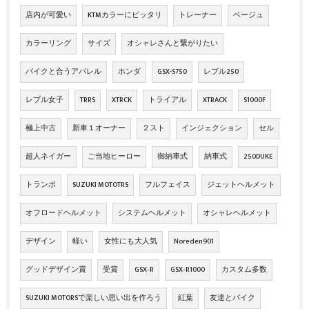
店内が可愛い
KTMカラーにピッタリ
トレーナー
ベージュ
カラーリング
サイズ
オシャレさんと繋がりたい
バイクと合うアパレル
ホンダ
GSX-S750
レブル250
レブル女子
TRRS
XTRCK
トライアル
XTRACK
S1000F
極上中古
新車１オーナー
２スト
インジェクション
セル
超人ネイガー
ご当地ヒーロー
御納車式
納車式
250DUKE
トランポ
SUZUKI MOTOTRS
フルフェイス
ジェットヘルメット
オフロードヘルメット
システムヘルメット
オシャレヘルメット
デザイン
軽い
女性にも大人気
Noreden901
グッドデザイン賞
受賞
GSX‐R
GSX‐R1000
カスタム多数
SUZUKI MOTORSで楽しい思い出を作ろう
紅葉
友達とバイク