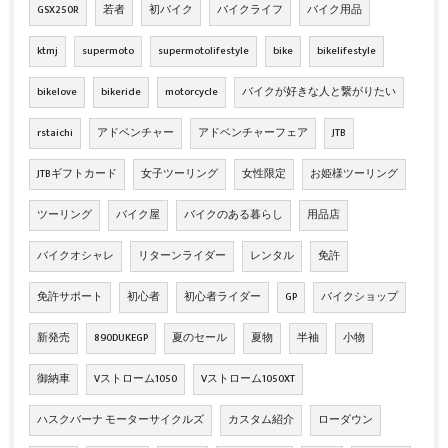
GSX250R
若者
初バイク
バイクライフ
バイク用品
ktmj
supermoto
supermotolifestyle
bike
bikelifestyle
bikelove
bikeride
motorcycle
バイクが好きな人と繋がりたい
rstaichi
アドベンチャー
アドベンチャーフェア
JTB
JTBギフトカード
女子ツーリング
女性限定
お姫様ツーリング
ツーリング
バイク屋
バイクのある暮らし
用品店
バイクオシャレ
リターンライダー
レンタル
免許
免許サポート
初心者
初心者ライダー
GP
バイクショップ
新発売
890DUKEGP
夏のセール
夏物
半袖
小物
御納車
Vストローム1050
Vストローム1050XT
ハスクバーナ モーターサイクルズ
カスタム紹介
ローダウン