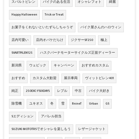
スバルトピレン
バイクのある生活
オシャレフォト
綺麗
Happy Halloween
Trick or Treat
お菓子をくれないといたずらしちゃうぞ
バイク屋さんのハロウィン
店内可愛い
店内オバケだらけ
ジクサーSF250
極上
SVARTPILEN125
ハスクバーナモーターサイクルズ正規ディーラー
新潟県
ウェビック
キャンペーン
おすすめカスタム
おすすめ
カスタム大歓迎
展示車両
ヴィットピレン401
純正
250EXC-FSIXDAYS
レブル
中古
バイク大好き
除雪機
ユキオス
冬
雪
RnineT
Urban
GS
Sエディション
アパレル担当
SUZUKI MOTOTRSでオシャレを楽しもう
レザージャケット