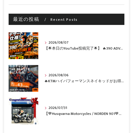
最近の投稿
Recent Posts
2026/08/07
【🌟本日のYouTube投稿完了🌟】 🔥390 ADVENTURE R × KTM山形 オリジナルデカール仕様誕生🔥
2026/08/06
🔥KTMハイパフォーマンスネイキッドがお得に手に入るチャンス🔥
2026/07/31
【💙Husqvarna Motorcycles / NORDEN 901💙】 ご納車おめでとうございます🎉✨