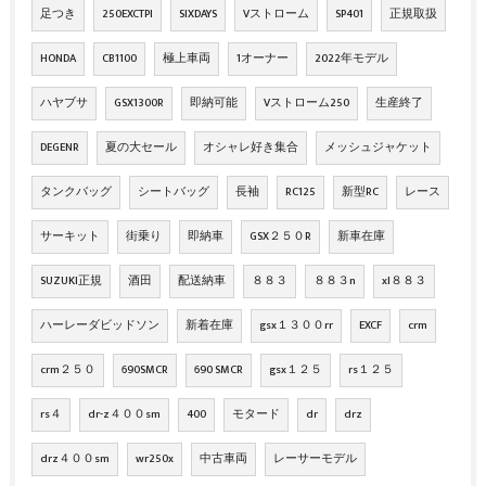
足つき
250EXCTPI
SIXDAYS
Vストローム
SP401
正規取扱
HONDA
CB1100
極上車両
1オーナー
2022年モデル
ハヤブサ
GSX1300R
即納可能
Vストローム250
生産終了
DEGENR
夏の大セール
オシャレ好き集合
メッシュジャケット
タンクバッグ
シートバッグ
長袖
RC125
新型RC
レース
サーキット
街乗り
即納車
GSX２５０R
新車在庫
SUZUKI正規
酒田
配送納車
８８３
８８３n
xl８８３
ハーレーダビッドソン
新着在庫
gsx１３００rr
EXCF
crm
crm２５０
690SMCR
690 SMCR
gsx１２５
rs１２５
rs４
dr-z４００sm
400
モタード
dr
drz
drz４００sm
wr250x
中古車両
レーサーモデル