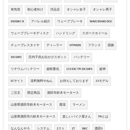
単気筒
初心者向け
洋品店
オシャレ女子
オシャレ男子
690SMC-R
アパレル紹介
ウェーブブレーキ
WAVE BRAKE DISC
ウェーブブレーキディスク
ハンドリング
スポークホイール
チューブレスタイヤ
ディ―ラー
VITPIKEN
フランス
国旗
SIX DAYS
庄内子供お出かけスポット
バッテリー
リチウムバッテリー
超軽量化
250 EXC TPI SIX DAYS
超神
ECサイト
送料無料やねん
お待ちしております
23モデル
ご注文
限定商品
酒田市鈴木モータース
山形県酒田市鈴木モータース
透湿
ラーメン
山形県酒田市の鈴木モータース
楽しいバイク屋さん
TPIとは
なんなんやろ
システム
2スト
2T
SMC
酒田S