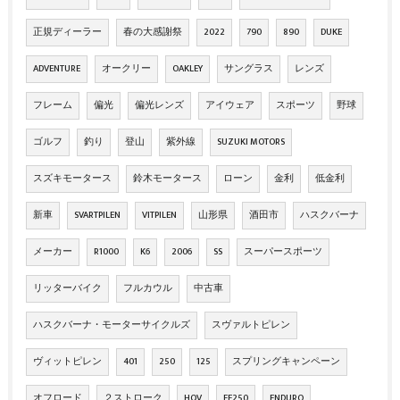
正規ディーラー
春の大感謝祭
2022
790
890
DUKE
ADVENTURE
オークリー
OAKLEY
サングラス
レンズ
フレーム
偏光
偏光レンズ
アイウェア
スポーツ
野球
ゴルフ
釣り
登山
紫外線
SUZUKI MOTORS
スズキモータース
鈴木モータース
ローン
金利
低金利
新車
SVARTPILEN
VITPILEN
山形県
酒田市
ハスクバーナ
メーカー
R1000
K6
2006
SS
スーパースポーツ
リッターバイク
フルカウル
中古車
ハスクバーナ・モーターサイクルズ
スヴァルトピレン
ヴィットピレン
401
250
125
スプリングキャンペーン
オフロード
２ストローク
HQV
FE250
ENDURO