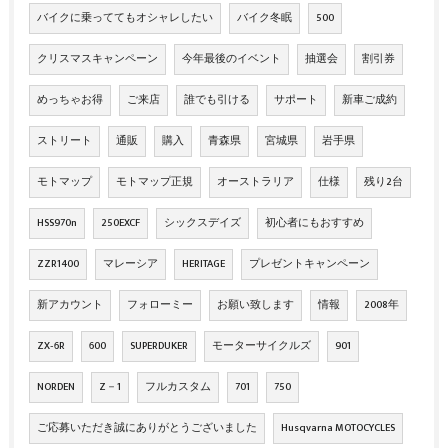
バイクに乗っててもオシャレしたい
バイク冬眠
500
クリスマスキャンペーン
今年最後のイベント
抽選会
割引券
めっちゃお得
ご来店
誰でも引ける
サポート
新車ご成約
ストリート
通販
購入
青森県
宮城県
岩手県
モトマップ
モトマップ正規
オーストラリア
仕様
残り2台
HSS970n
250EXCF
シックスデイズ
初心者にもおすすめ
ZZR1400
マレーシア
HERITAGE
プレゼントキャンペーン
新アカウント
フォローミー
お願い致します
情報
2008年
ZX‐6R
600
SUPERDUKER
モーターサイクルズ
901
NORDEN
Z－1
フルカスタム
701
750
ご応募いただき誠にありがとうございました
Husqvarna MOTOCYCLES