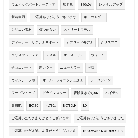
ウェビックパートナーストア
加盟店
890ADV
レンタルアップ
新着車両
ご応募ありがとうございます
キーホルダー
シリコン素材
傷つかない
ストリートモデル
ディーラーオリジナルサポート
オフロードモデル
クリスマス
クリスマスフェア
デメル
オーストリア
ウィーン
チョコレート
新カラー
ニューカラー
登場
ヴィンテージ感
オールドフィニッシュ加工
シーズンイン
フープシューズ
ドライマスター
普段履きでもOK
ハイテク
高機能
NC750
nc750x
NC750LD
LD
ご応募いただきありがとうございます
ご応募ありがとうございました
ご応募いただき誠にありがとうございます
HUSQVARNA MOTOTRCYCLES