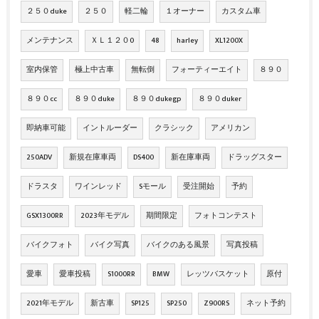
２５０duke
２５０
軽二輪
１オーナー
カスタム車
メンテナンス
ＸＬ１２０0
48
harley
XL1200X
室内保管
極上中古車
無転倒
フォーティーエイト
８９０
８９０cc
８９０duke
８９０dukegp
８９０duker
即納車可能
イントルーダー
クラシック
アメリカン
250ADV
新規在庫車両
DS400
新在庫車両
ドラッグスター
ドラスタ
ワインレッド
Sモール
受注開始
予約
GSX1300RR
2023年モデル
期間限定
フォトコンテスト
バイクフォト
バイク写真
バイクのある風景
写真投稿
愛車
愛車投稿
S1000RR
BMW
レッツバスケット
原付
2021年モデル
新古車
SP125
SP250
Z900RS
ネット予約