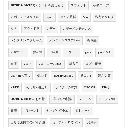
SUZUKI MOTORSでオシャレを楽しもう
スウェット
秋冬コーデ
スポーティスタイル
japan
センス抜群
A/W
秋冬カタログ
秋冬
アウトドア
レザー
レザーメンテナンス
メンテナンスクリーム
メンテナンススプレー
新商品
NEWカラー
お友達
ご紹介
チケット
gsxs
gsx７５０
在庫
Vスト
Vストローム1000
新入荷
スズキ正規
DEGNERお直し
裾上げ
SVARTPILEN250
酒田いS
寒さ対策
e-HEAT
めっちゃ暖かい
ライダーの味方
1290SDR
KTM J
SUZUKI MOTORSのお姫様
3年ぶりの開催
ノーデン
ノーデン901
新着
プレゼント
ヤマガタグラム
モトオーク
山形県酒田市のバイク屋
もうすぐハロウィン
お菓子