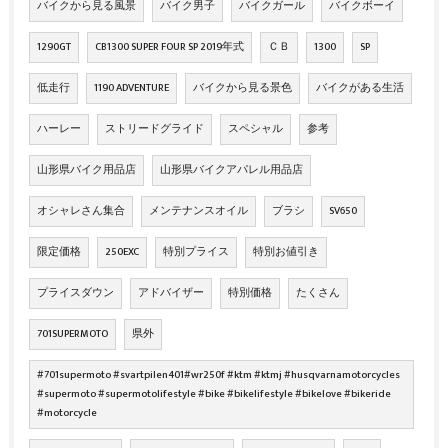
バイクから見る風景
バイク男子
バイクガール
バイクボーイ
1290GT
CB1300 SUPER FOUR SP 2019年式
ＣＢ
1300
SP
低走行
1190 ADVENTURE
バイクから見る景色
バイクがある生活
ハーレー
ストリードグライド
スペシャル
参考
山形県バイク用品店
山形県バイクアパレル用品店
オシャレさん集合
メンテナンスオイル
ブラシ
SV650
限定価格
250EXC
特別プライス
特別お値引き
プライスダウン
アドバイザー
特別価格
たくさん
701SUPERMOTO
県外
#701supermoto #svartpilen401#wr250f #ktm #ktmj #husqvarnamotorcycles
#supermoto #supermotolifestyle #bike #bikelifestyle #bikelove #bikeride
#motorcycle