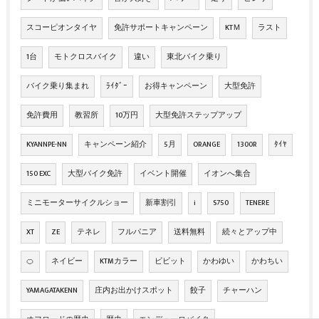
スコーピオンタイヤ
免許サポートキャンペーン
KTＭ
ラスト
1台
モトクロスバイク
違い
東北バイク乗り
バイク乗り集まれ
ﾗｲﾀﾞｰ
お得キャンペーン
大型免許
免許費用
教習所
10万円
大型免許ステップアップ
KYANNPE-NN
キャンペーン紹介
5月
ORANGE
1300R
ﾀｲﾔ
150 EXC
大型バイク免許
イベント開催
イオンへ集合
ミニモーターサイクルショー
新車割引
i
S750
TENERE
XT
ZE
テネレ
フルパニア
送料無料
続々とアップ中
🍊
ネイビー
KTMカラー
ビビット
かわゆい
かわちい
YAMAGATAKENN
庄内お出かけスポット
餃子
チャーハン