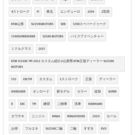
4ストローク
FI
東北
エンデューロ
2019
2気筒
KTM山形
SUZUKIMOTORS
SDR
1290スーパードゥーク
1290SUPERDUKER
SZUKI MOTORS
バイクアドベンチャー
ミドルクラス
2021
KTM 150 EXC TPI 2022 カスタム紹介♪山形県 KTM正規ディーラー SUZUKI
MOTORS
150
EXCTPI
カスタム
2ストローク
正規
ディーラー
890DUKER
オンロード
新モデル
カラー
追加
SUPER
R
EXC
TPI
練習
ご納車
洗車
KAWASAKI
カワサキ
ニンジャ
NINJA
NINJA1000SX
2020
セール
お得
フルエキ
SUZUKI二輪
二輪
すずき
EVO