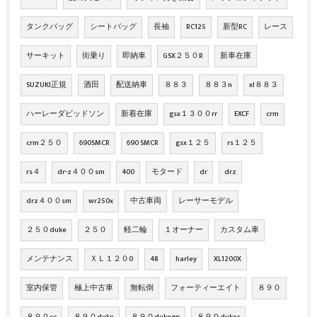
タンクバッグ
シートバッグ
長袖
RC125
新型RC
レース
サーキット
街乗り
即納車
GSX２５０R
新車在庫
SUZUKI正規
酒田
配送納車
８８３
８８３n
xl８８３
ハーレーダビッドソン
新着在庫
gsx１３００rr
EXCF
crm
crm２５０
690SMCR
690 SMCR
gsx１２５
rs１２５
rs４
dr-z４００sm
400
モタード
dr
drz
drz４００sm
wr250x
中古車両
レーサーモデル
２５０duke
２５０
軽二輪
１オーナー
カスタム車
メンテナンス
ＸＬ１２０0
48
harley
XL1200X
室内保管
極上中古車
無転倒
フォーティーエイト
８９０