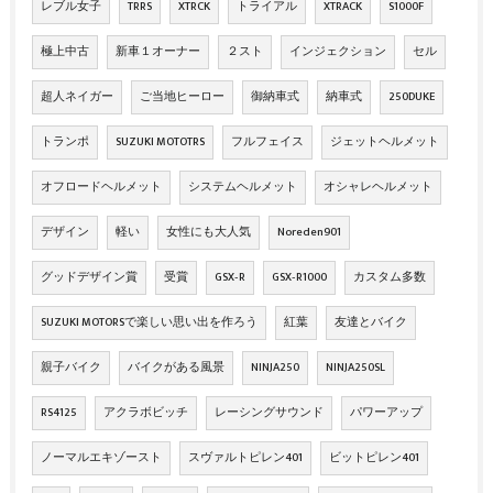
レブル女子
TRRS
XTRCK
トライアル
XTRACK
S1000F
極上中古
新車１オーナー
２スト
インジェクション
セル
超人ネイガー
ご当地ヒーロー
御納車式
納車式
250DUKE
トランポ
SUZUKI MOTOTRS
フルフェイス
ジェットヘルメット
オフロードヘルメット
システムヘルメット
オシャレヘルメット
デザイン
軽い
女性にも大人気
Noreden901
グッドデザイン賞
受賞
GSX‐R
GSX‐R1000
カスタム多数
SUZUKI MOTORSで楽しい思い出を作ろう
紅葉
友達とバイク
親子バイク
バイクがある風景
NINJA250
NINJA250SL
RS4125
アクラボビッチ
レーシングサウンド
パワーアップ
ノーマルエキゾースト
スヴァルトピレン401
ビットピレン401