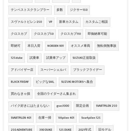
テンペストスクランブラー
多数
ジクサー150
スヴァルトピレン250
VP
新車カスタム
カスタムご相談
クロスカブ
クロスカブ50
クロスカブ110
即御納車可能
即納可
本日入荷
NORDEN 901
オススメ車両
無転倒無事故
125duke
試乗車
試乗車アップ
SUZUKI正規取扱
アドバイザー店
スーパーシェルパ
ブラックフライデー
BLACK FRIDAY
ビッグなSAIL
SUZUKI MOTORSへ集合
買わなきゃ損
全国のライダーさん集まれ
バイク好きにはたまらない
gsxs1000
限定企画
SVARTPILEN 250
SVARTPILEN 401
在庫一掃
Vitpilen 401
Svartpilen 125
250 ADVENTURE
390 DUKE
125 DUKE
2021年式
旧モデル