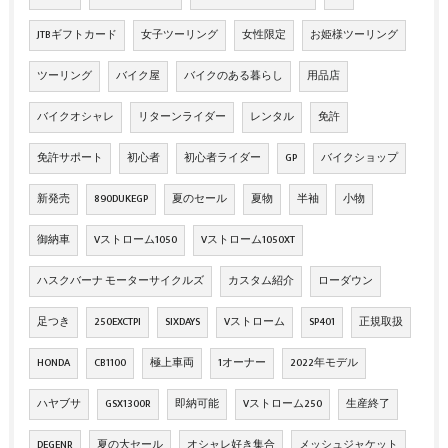
JTBギフトカード
女子ツーリング
女性限定
お姫様ツーリング
ツーリング
バイク屋
バイクのある暮らし
用品店
バイクオシャレ
リターンライダー
レンタル
免許
免許サポート
初心者
初心者ライダー
GP
バイクショップ
新発売
890DUKEGP
夏のセール
夏物
半袖
小物
御納車
Vストローム1050
Vストローム1050XT
ハスクバーナ モーターサイクルズ
カスタム紹介
ローダウン
足つき
250EXCTPI
SIXDAYS
Vストローム
SP401
正規取扱
HONDA
CB1100
極上車両
1オーナー
2022年モデル
ハヤブサ
GSX1300R
即納可能
Vストローム250
生産終了
DEGENR
夏の大セール
オシャレ好き集合
メッシュジャケット