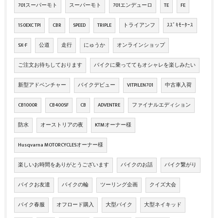
701スーパーモト
スーパーモト
701エンデューロ
TE
FE
150EXC TPI
CBR
SPEED
TRIPLE
トライアンフ
ｽｽﾞｷﾓｰﾀｰｽ
SX-F
公道
走行
にゅうか
オンラインショップ
ご注文お待ちしております
バイクに乗っててもオシャレを楽しみたい
新型アドベンチャー
バイクデビュー
VITPILEN701
中古車入荷
CB1000R
CB400SF
CB
ADVENTRE
ファイナルエディション
防水
オーストリアの夜
KTMオーナー様
Husqvarna MOTORCYCLESオーナー様
楽しいお時間をありがとうございます
バイクのお話
バイク繋がり
バイクお友達
バイクの輪
ツーリング企画
クイズ大会
バイク春服
オフロード購入
大型バイク
大型ネイキッド