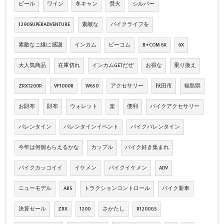
ビール
ワイン
冬キャン
焚火
シルバー
1290SUPERADVENTURE
素敵な
バイクライフを
素敵なご縁に感謝
インカム
ビーコム
B+COM 6X
6X
大人気商品
在庫切れ
インカムGETだぜ
お得な
乗り換え
ZRX1200R
VF1000R
W650
アクセサリー
秋田市
福島県
お財布
財布
ウォレット
楽
便利
バイクアクセサリー
バレンタイン
バレンタインイベント
バイクバレンタイン
今年は何個もらえるかな
カップル
バイク好き集まれ
バイクカッコイイ
イケメン
バイクイケメン
ADV
ニューモデル
ABS
トラクションコントロール
バイク新車
決算セール
ZRX
1200
さかたし
R1200GS