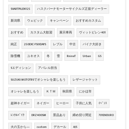
SVARTPILEN125
ハスクバーナモーターサイクルズ正規ディーラー
新潟県
ウェビック
キャンペーン
おすすめカスタム
おすすめ
カスタム大歓迎
展示車両
ヴィットピレン401
純正
250EXC-FSIXDAYS
レブル
中古
バイク大好き
除雪機
ユキオス
冬
雪
RnineT
Urban
GS
Sエディション
アパレル担当
SUZUKI MOTOTRSでオシャレを楽しもう
レザージャケット
オシャレを楽しもう
ＫＴＭ
秋田県
にかほ市
超神ネイガー
ネイガー
ヒーロー
子供に人気
ｲﾍﾞﾝﾄ
ﾚﾝﾀﾙﾊﾞｲｸ
DRZ400SM
景品あり
締め切り間近
701ENDURO
火の玉から―
custom
デカール
AJS