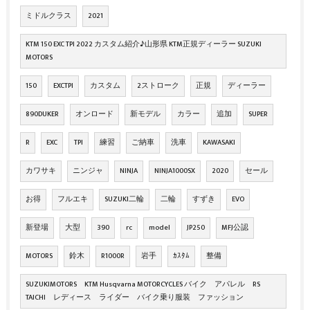
ミドルクラス
2021
KTM 150 EXC TPI 2022 カスタム紹介♪山形県 KTM正規ディーラー SUZUKI
MOTORS
150
EXCTPI
カスタム
2ストローク
正規
ディーラー
890DUKER
オンロード
新モデル
カラー
追加
SUPER
R
EXC
TPI
練習
ご納車
洗車
KAWASAKI
カワサキ
ニンジャ
NINJA
NINJA1000SX
2020
セール
お得
フルエキ
SUZUKI二輪
二輪
すずき
EVO
新登場
大型
390
rc
model
JP250
MFJ公認
MOTORS
鈴木
R1000R
岩手
ｶｽﾀﾑ
整備
SUZUKIMOTORS KTM Husqvarna MOTORCYCLES バイク アパレル RS
TAICHI レディース ライダー バイク乗り服装 ファッション