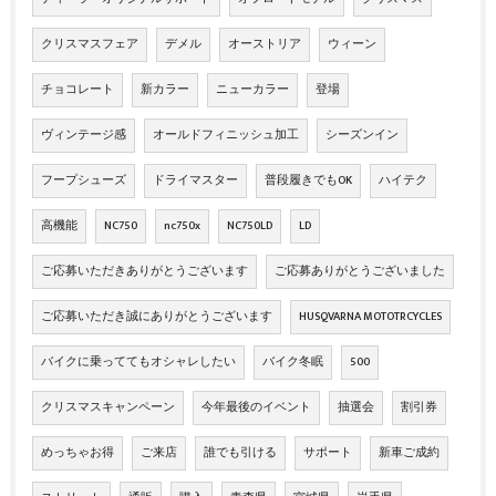
クリスマスフェア
デメル
オーストリア
ウィーン
チョコレート
新カラー
ニューカラー
登場
ヴィンテージ感
オールドフィニッシュ加工
シーズンイン
フープシューズ
ドライマスター
普段履きでもOK
ハイテク
高機能
NC750
nc750x
NC750LD
LD
ご応募いただきありがとうございます
ご応募ありがとうございました
ご応募いただき誠にありがとうございます
HUSQVARNA MOTOTRCYCLES
バイクに乗っててもオシャレしたい
バイク冬眠
500
クリスマスキャンペーン
今年最後のイベント
抽選会
割引券
めっちゃお得
ご来店
誰でも引ける
サポート
新車ご成約