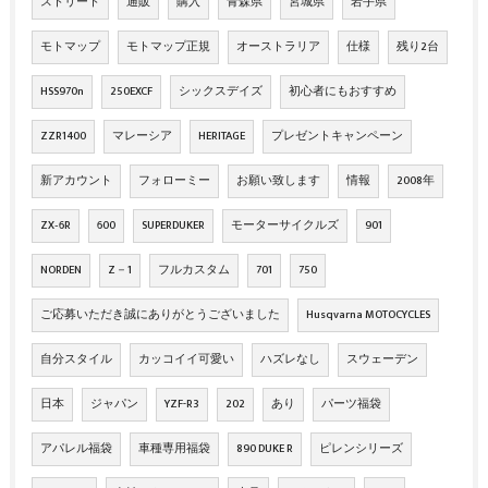
ストリート
通販
購入
青森県
宮城県
岩手県
モトマップ
モトマップ正規
オーストラリア
仕様
残り2台
HSS970n
250EXCF
シックスデイズ
初心者にもおすすめ
ZZR1400
マレーシア
HERITAGE
プレゼントキャンペーン
新アカウント
フォローミー
お願い致します
情報
2008年
ZX‐6R
600
SUPERDUKER
モーターサイクルズ
901
NORDEN
Z－1
フルカスタム
701
750
ご応募いただき誠にありがとうございました
Husqvarna MOTOCYCLES
自分スタイル
カッコイイ可愛い
ハズレなし
スウェーデン
日本
ジャパン
YZF-R3
202
あり
パーツ福袋
アパレル福袋
車種専用福袋
890 DUKE R
ピレンシリーズ