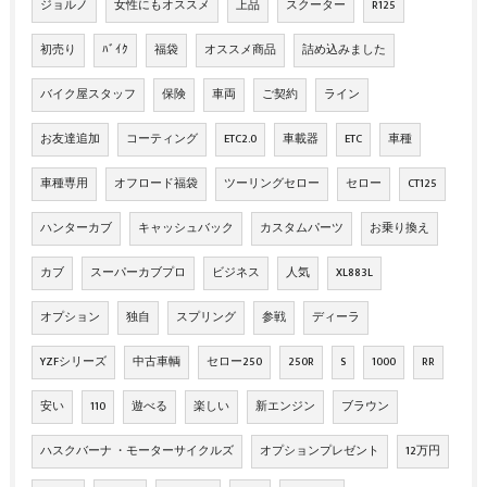
ジョルノ
女性にもオススメ
上品
スクーター
R125
初売り
ﾊﾞｲｸ
福袋
オススメ商品
詰め込みました
バイク屋スタッフ
保険
車両
ご契約
ライン
お友達追加
コーティング
ETC2.0
車載器
ETC
車種
車種専用
オフロード福袋
ツーリングセロー
セロー
CT125
ハンターカブ
キャッシュバック
カスタムパーツ
お乗り換え
カブ
スーパーカブプロ
ビジネス
人気
XL883L
オプション
独自
スプリング
参戦
ディーラ
YZFシリーズ
中古車輌
セロー250
250R
S
1000
RR
安い
110
遊べる
楽しい
新エンジン
ブラウン
ハスクバーナ ・モーターサイクルズ
オプションプレゼント
12万円