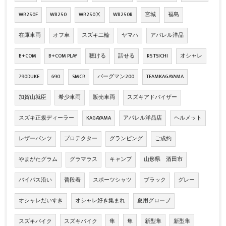
WR250F
WR250
WR250Ⅹ
WR250R
宮城
福島
在庫車両
オフ車
スズキ二輪
ヤマハ
アパレル洋品
B+COM
B+COM PLAY
聴ける
話せる
RS TSICHI
オシャレ
790DUKE
690
SMCR
バーグマン200
TEAMKAGAYAMA
加賀山就臣
希少車両
販売車両
スズキアドバイザー
スズキ正規ディーラー
KAGAYAMA
アパレル洋品店
ヘルメット
レザーパンツ
プロテクター
グランピング
ご成約
やまがたグラム
グラマラス
キャンプ
山形県 酒田市
バイパス沿い
普段着
スポーツシャツ
ブラック
グレー
オシャレだいすき
オシャレ好き集まれ
夏用グローブ
スズキバイク
スズキバイク
隼
隼
新型隼
新型隼