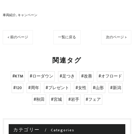
車両紹介
キャンペーン
< 前のページ
一覧に戻る
次のページ >
関連タグ
#KTM
#ローダウン
#足つき
#改善
#オフロード
#120
#周年
#プレゼント
#女性
#山形
#新潟
#秋田
#宮城
#岩手
#フェア
カテゴリー
Categories