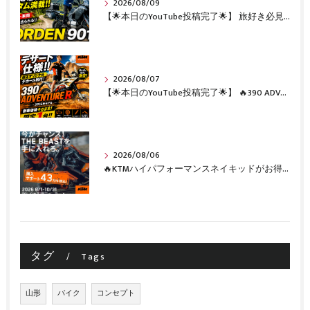
2026/08/09
【🌟本日のYouTube投稿完了🌟】 旅好き必見🔥!!カスタム満載の極上中古車！ 「NORDEN 901」が入荷いたしました✨【Husqvarna Motorcycles山形】
2026/08/07
【🌟本日のYouTube投稿完了🌟】 🔥390 ADVENTURE R × KTM山形 オリジナルデカール仕様誕生🔥
2026/08/06
🔥KTMハイパフォーマンスネイキッドがお得に手に入るチャンス🔥
タグ
Tags
山形
バイク
コンセプト