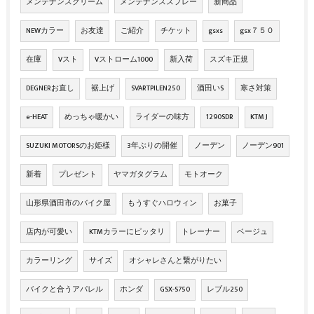
メンテナンスクリーム
メンテナンススプレー
新商品
NEWカラー
お友達
ご紹介
チケット
gsxs
gsx７５０
在庫
Vスト
Vストローム1000
新入荷
スズキ正規
DEGNERお直し
裾上げ
SVARTPILEN250
酒田いS
寒さ対策
e-HEAT
めっちゃ暖かい
ライダーの味方
1290SDR
KTM J
SUZUKI MOTORSのお姫様
3年ぶりの開催
ノーデン
ノーデン901
新着
プレゼント
ヤマガタグラム
モトオーク
山形県酒田市のバイク屋
もうすぐハロウィン
お菓子
店内が可愛い
KTMカラーにピッタリ
トレーナー
ベージュ
カラーリング
サイズ
オシャレさんと繋がりたい
バイクと合うアパレル
ホンダ
GSX-S750
レブル250