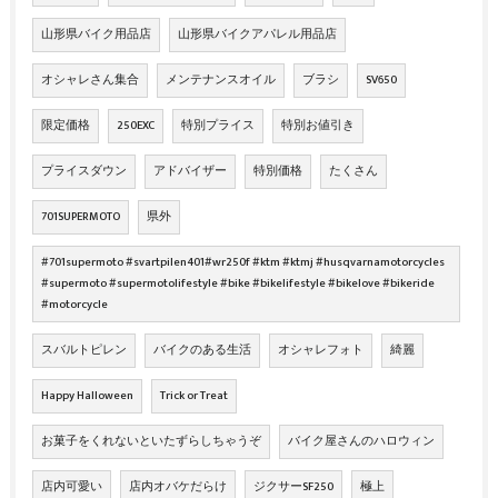
山形県バイク用品店
山形県バイクアパレル用品店
オシャレさん集合
メンテナンスオイル
ブラシ
SV650
限定価格
250EXC
特別プライス
特別お値引き
プライスダウン
アドバイザー
特別価格
たくさん
701SUPERMOTO
県外
#701supermoto #svartpilen401#wr250f #ktm #ktmj #husqvarnamotorcycles
#supermoto #supermotolifestyle #bike #bikelifestyle #bikelove #bikeride
#motorcycle
スバルトピレン
バイクのある生活
オシャレフォト
綺麗
Happy Halloween
Trick or Treat
お菓子をくれないといたずらしちゃうぞ
バイク屋さんのハロウィン
店内可愛い
店内オバケだらけ
ジクサーSF250
極上