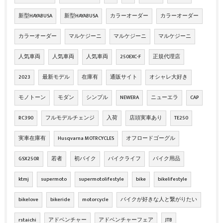
新型HAYABUSA
新型HAYABUSA
カラーオーダー
カラーオーダー
カラーオーダー
マルケジーニ
マルケジーニ
マルケジーニ
人気車両
人気車両
人気車両
250EXC-F
正規代理店
2023
最新モデル
在庫有
通販サイト
オシャレ大好き
モノトーン
モダン
シンプル
NEWERA
ニューエラ
CAP
RC390
フルモデルチェンジ
入荷
店頭実車あり
TE250
実車在庫有
Husqvarna MOTRCYCLES
オフロードゴーグル
GSX250R
若者
初バイク
バイクライフ
バイク用品
ktmj
supermoto
supermotolifestyle
bike
bikelifestyle
bikelove
bikeride
motorcycle
バイクが好きな人と繋がりたい
rstaichi
アドベンチャー
アドベンチャーフェア
JTB