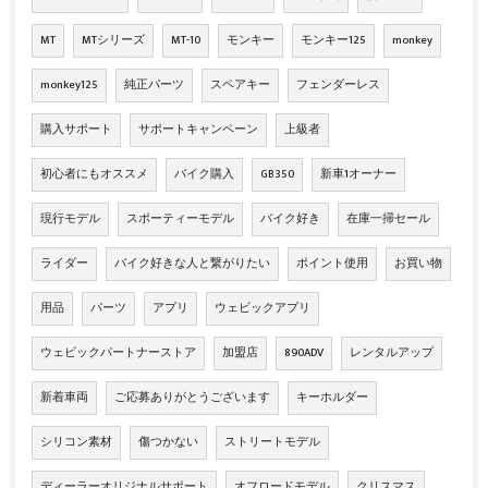
MT
MTシリーズ
MT-10
モンキー
モンキー125
monkey
monkey125
純正パーツ
スペアキー
フェンダーレス
購入サポート
サポートキャンペーン
上級者
初心者にもオススメ
バイク購入
GB350
新車1オーナー
現行モデル
スポーティーモデル
バイク好き
在庫一掃セール
ライダー
バイク好きな人と繋がりたい
ポイント使用
お買い物
用品
パーツ
アプリ
ウェビックアプリ
ウェビックパートナーストア
加盟店
890ADV
レンタルアップ
新着車両
ご応募ありがとうございます
キーホルダー
シリコン素材
傷つかない
ストリートモデル
ディーラーオリジナルサポート
オフロードモデル
クリスマス