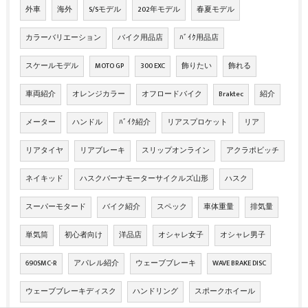
外車
海外
S/Sモデル
202年モデル
春夏モデル
カラーバリエーション
バイク用品店
ﾊﾞｲｸ用品店
スケールモデル
MOTO GP
300 EXC
飾りたい
飾れる
車両紹介
オレンジカラー
オフロードバイク
Braktec
紹介
メーター
ハンドル
ﾊﾞｲｸ紹介
リアスプロケット
リア
リアタイヤ
リアブレーキ
スリップオンライン
アクラポビッチ
ネイキッド
ハスクバーナモーターサイクルズ山形
ハスク
スーパーモタード
バイク紹介
スペック
車体重量
排気量
単気筒
初心者向け
洋品店
オシャレ女子
オシャレ男子
690SMC-R
アパレル紹介
ウェーブブレーキ
WAVE BRAKE DISC
ウェーブブレーキディスク
ハンドリング
スポークホイール