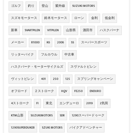
ゴルフ
釣り
登山
紫外線
SUZUKI MOTORS
スズキモータース
鈴木モータース
ローン
金利
低金利
新車
SVARTPILEN
VITPILEN
山形県
酒田市
ハスクバーナ
メーカー
R1000
K6
2006
SS
スーパースポーツ
リッターバイク
フルカウル
中古車
ハスクバーナ・モーターサイクルズ
スヴァルトピレン
ヴィットピレン
401
250
125
スプリングキャンペーン
オフロード
２ストローク
HQV
FE250
ENDURO
4ストローク
FI
東北
エンデューロ
2019
2気筒
KTM山形
SUZUKIMOTORS
SDR
1290スーパードゥーク
1290SUPERDUKER
SZUKI MOTORS
バイクアドベンチャー