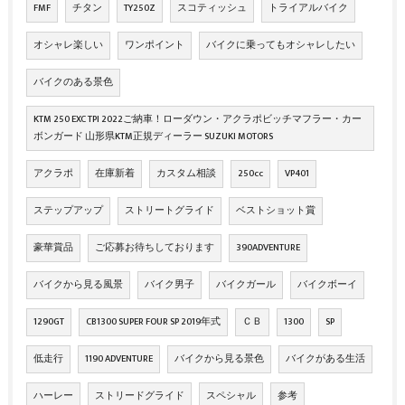
FMF
チタン
TY250Z
スコティッシュ
トライアルバイク
オシャレ楽しい
ワンポイント
バイクに乗ってもオシャレしたい
バイクのある景色
KTM 250 EXC TPI 2022ご納車！ローダウン・アクラポビッチマフラー・カー
ボンガード 山形県KTM正規ディーラー SUZUKI MOTORS
アクラポ
在庫新着
カスタム相談
250cc
VP401
ステップアップ
ストリートグライド
ベストショット賞
豪華賞品
ご応募お待ちしております
390ADVENTURE
バイクから見る風景
バイク男子
バイクガール
バイクボーイ
1290GT
CB1300 SUPER FOUR SP 2019年式
ＣＢ
1300
SP
低走行
1190 ADVENTURE
バイクから見る景色
バイクがある生活
ハーレー
ストリードグライド
スペシャル
参考