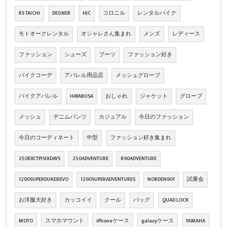
RS TAICHI
DEGNER
HJC
コロニル
レンタルバイク
モトオークレンタル
オシャレさん集まれ
メンズ
レディース
ファッション
シューズ
ブーツ
ファッション好き
バイクコーデ
アパレル用品店
メッシュグローブ
バイクアパレル
HAYABUSA
おしゃれ
ジャケット
グローブ
メッシュ
デニムパンツ
カジュアル
今日のファッション
今日のコーディネート
中型
ファッション好き集まれ
250EXCTPISIXDAYS
250ADVENTURE
890ADVENTURE
1290SUPERDUKEREVO
1290SUPERADVENTURES
NORDEN901
試乗会
お洋服大好き
カッコイイ
クール
バッグ
QUAD LOCK
MOTO
スマホマウント
iPhoneケース
galaxyケース
YAMAHA