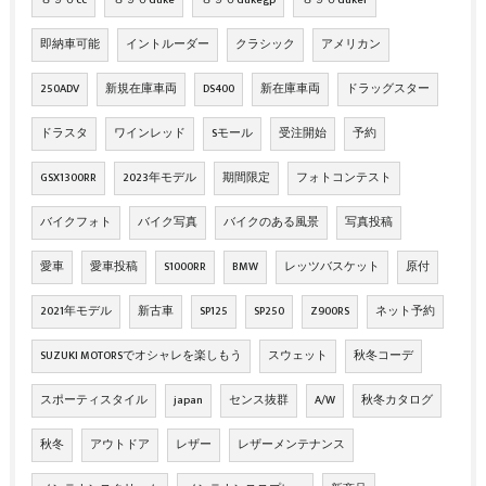
８９０cc
８９０duke
８９０dukegp
８９０duker
即納車可能
イントルーダー
クラシック
アメリカン
250ADV
新規在庫車両
DS400
新在庫車両
ドラッグスター
ドラスタ
ワインレッド
Sモール
受注開始
予約
GSX1300RR
2023年モデル
期間限定
フォトコンテスト
バイクフォト
バイク写真
バイクのある風景
写真投稿
愛車
愛車投稿
S1000RR
BMW
レッツバスケット
原付
2021年モデル
新古車
SP125
SP250
Z900RS
ネット予約
SUZUKI MOTORSでオシャレを楽しもう
スウェット
秋冬コーデ
スポーティスタイル
japan
センス抜群
A/W
秋冬カタログ
秋冬
アウトドア
レザー
レザーメンテナンス