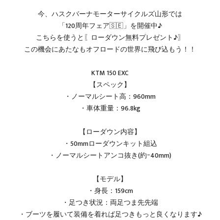
今、ハスクバーナモーターサイクルズ山形では
「120周年フェア🇸🇪」を開催中♪
こちらを使うと〖ローダウン無料プレゼント♪〗
この機会にあたなもオフロードの世界に飛び込もう！！
KTM 150 EXC
【スペック】
・ノーマルシート高：960mm
・車体重量：96.8kg
【ローダウン内容】
・50mmローダウンキット組込
・ノーマルシートアンコ抜き(約ｰ40mm)
【モデル】
・身長：159cm
・足つき状況：両足つま先先端
・ブーツを履いて装備を着れば足つきもっと良くなります♪