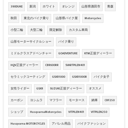
390DUKE
新潟
ホワイト
オレンジ
山形県酒田市
青森
秋田
東北のバイク乗り
山形県バイク屋
Motorcycles
小型二輪
大型二輪
限定解除
カスタム車両
山形モーターサイクルショー
バイク乗り
ミドルクラスアドベンチャー
GOADVENTURE
KTM正規ディーラー
HQV正規ディーラー
CBR600RR
SVARTPILEN401
セラミックコーティング
GSXR1000
GSXR1000R
バイク女子
女性ライダー
GSXR
SUZUKI正規ディーラー
オススメ
カーボン
ヨシムラ
マフラー
モータース
納車
CRF250
ショップ
HusqvarnaMotorcycles
VITPILEN401
VITPILEN250
Husqvarna MOTORCYCLES
アパレル用品
バイクファッション