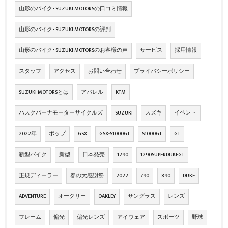
山形のバイク･SUZUKI MOTORSの口コミ情報
山形のバイク･SUZUKI MOTORSの評判
山形のバイク･SUZUKI MOTORSのお客様の声
サービス
採用情報
スタッフ
アクセス
お問い合わせ
プライバシーポリシー
SUZUKI MOTORSとは
アパレル
KTM
ハスクバーナモーターサイクルズ
SUZUKI
スズキ
イベント
2022年
ポップ
GSX
GSX-S1000GT
S1000GT
GT
新型バイク
新型
日本発売
1290
1290SUPERDUKEGT
正規ディーラー
春の大感謝祭
2022
790
890
DUKE
ADVENTURE
オークリー
OAKLEY
サングラス
レンズ
フレーム
偏光
偏光レンズ
アイウェア
スポーツ
野球