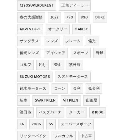
1290SUPERDUKEGT
正規ディーラー
春の大感謝祭
2022
790
890
DUKE
ADVENTURE
オークリー
OAKLEY
サングラス
レンズ
フレーム
偏光
偏光レンズ
アイウェア
スポーツ
野球
ゴルフ
釣り
登山
紫外線
SUZUKI MOTORS
スズキモータース
鈴木モータース
ローン
金利
低金利
新車
SVARTPILEN
VITPILEN
山形県
酒田市
ハスクバーナ
メーカー
R1000
K6
2006
SS
スーパースポーツ
リッターバイク
フルカウル
中古車