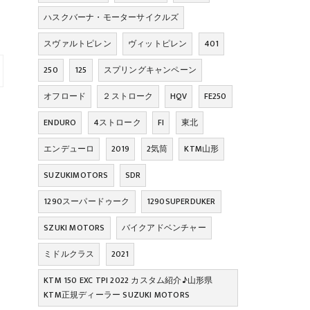
ハスクバーナ・モーターサイクルズ
スヴァルトピレン
ヴィットピレン
401
250
125
スプリングキャンペーン
オフロード
２ストローク
HQV
FE250
ENDURO
4ストローク
FI
東北
エンデューロ
2019
2気筒
KTM山形
SUZUKIMOTORS
SDR
1290スーパードゥーク
1290SUPERDUKER
SZUKI MOTORS
バイクアドベンチャー
ミドルクラス
2021
KTM 150 EXC TPI 2022 カスタム紹介♪山形県
KTM正規ディーラー SUZUKI MOTORS