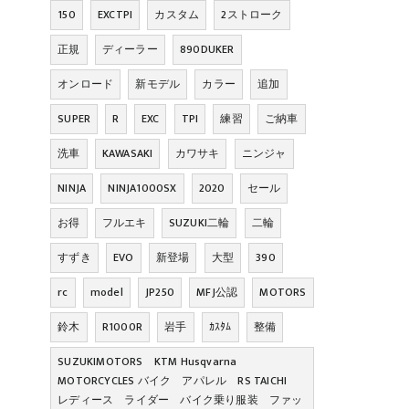
150
EXCTPI
カスタム
2ストローク
正規
ディーラー
890DUKER
オンロード
新モデル
カラー
追加
SUPER
R
EXC
TPI
練習
ご納車
洗車
KAWASAKI
カワサキ
ニンジャ
NINJA
NINJA1000SX
2020
セール
お得
フルエキ
SUZUKI二輪
二輪
すずき
EVO
新登場
大型
390
rc
model
JP250
MFJ公認
MOTORS
鈴木
R1000R
岩手
ｶｽﾀﾑ
整備
SUZUKIMOTORS KTM Husqvarna
MOTORCYCLES バイク アパレル RS TAICHI
レディース ライダー バイク乗り服装 ファッ