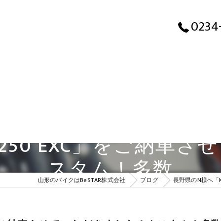
長野県の
0234
 250 EXC」をご納車
スタム！多数
山形のバイクはBeSTAR株式会社
ブログ
長野県のN様へ「K