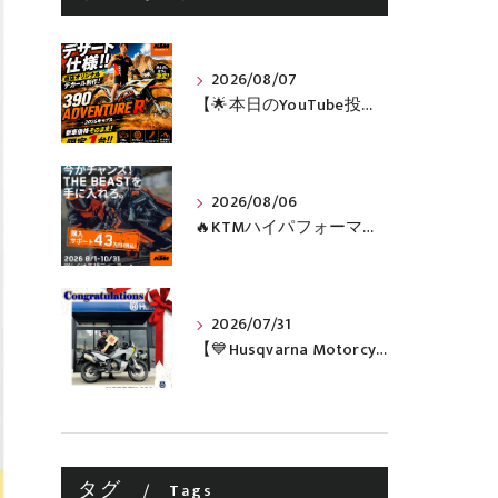
2026/08/07
【🌟本日のYouTube投稿完了🌟】 🔥390 ADVENTURE R × KTM山形 オリジナルデカール仕様誕生🔥
2026/08/06
🔥KTMハイパフォーマンスネイキッドがお得に手に入るチャンス🔥
2026/07/31
【💙Husqvarna Motorcycles / NORDEN 901💙】 ご納車おめでとうございます🎉✨
タグ
Tags