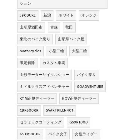
ション
390DUKE
新潟
ホワイト
オレンジ
山形県酒田市
青森
秋田
東北のバイク乗り
山形県バイク屋
Motorcycles
小型二輪
大型二輪
限定解除
カスタム車両
山形モーターサイクルショー
バイク乗り
ミドルクラスアドベンチャー
GOADVENTURE
KTM正規ディーラー
HQV正規ディーラー
CBR600RR
SVARTPILEN401
セラミックコーティング
GSXR1000
GSXR1000R
バイク女子
女性ライダー