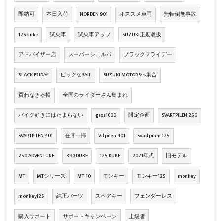
即納可
本日入荷
NORDEN 901
オススメ車両
無転倒無事故
125duke
試乗車
試乗車アップ
SUZUKI正規取扱
アドバイザー店
スーパーシェルパ
ブラックフライデー
BLACK FRIDAY
ビッグなSAIL
SUZUKI MOTORSへ集合
買わなきゃ損
全国のライダーさん集まれ
バイク好きにはたまらない
gsxs1000
限定企画
SVARTPILEN 250
SVARTPILEN 401
在庫一掃
Vitpilen 401
Svartpilen 125
250 ADVENTURE
390 DUKE
125 DUKE
2021年式
旧モデル
MT
MTシリーズ
MT-10
モンキー
モンキー125
monkey
monkey125
純正パーツ
スペアキー
フェンダーレス
購入サポート
サポートキャンペーン
上級者