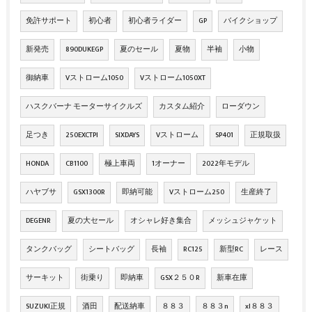
免許サポート
初心者
初心者ライダー
GP
バイクショップ
新発売
890DUKEGP
夏のセール
夏物
半袖
小物
御納車
Vストローム1050
Vストローム1050XT
ハスクバーナ モーターサイクルズ
カスタム紹介
ローダウン
足つき
250EXCTPI
SIXDAYS
Vストローム
SP401
正規取扱
HONDA
CB1100
極上車両
1オーナー
2022年モデル
ハヤブサ
GSX1300R
即納可能
Vストローム250
生産終了
DEGENR
夏の大セール
オシャレ好き集合
メッシュジャケット
タンクバッグ
シートバッグ
長袖
RC125
新型RC
レース
サーキット
街乗り
即納車
GSX２５０R
新車在庫
SUZUKI正規
酒田
配送納車
８８３
８８３n
xl８８３