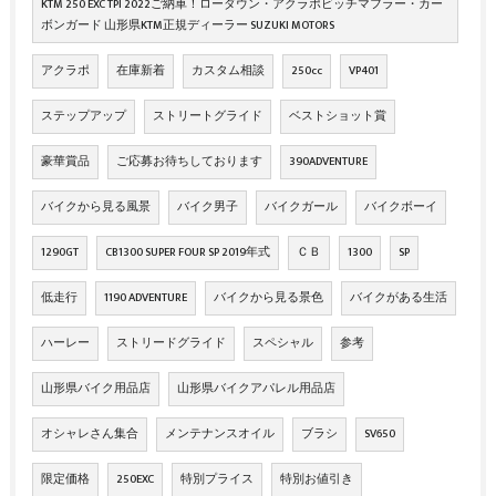
KTM 250 EXC TPI 2022ご納車！ローダウン・アクラポビッチマフラー・カー
ボンガード 山形県KTM正規ディーラー SUZUKI MOTORS
アクラポ
在庫新着
カスタム相談
250cc
VP401
ステップアップ
ストリートグライド
ベストショット賞
豪華賞品
ご応募お待ちしております
390ADVENTURE
バイクから見る風景
バイク男子
バイクガール
バイクボーイ
1290GT
CB1300 SUPER FOUR SP 2019年式
ＣＢ
1300
SP
低走行
1190 ADVENTURE
バイクから見る景色
バイクがある生活
ハーレー
ストリードグライド
スペシャル
参考
山形県バイク用品店
山形県バイクアパレル用品店
オシャレさん集合
メンテナンスオイル
ブラシ
SV650
限定価格
250EXC
特別プライス
特別お値引き