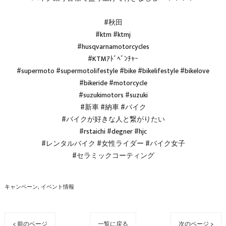
#秋田
#ktm #ktmj
#husqvarnamotorcycles
#KTMｱﾄﾞﾍﾞﾝﾁｬｰ
#supermoto #supermotolifestyle #bike #bikelifestyle #bikelove
#bikeride #motorcycle
#suzukimotors #suzuki
#新車 #納車 #バイク
#バイクが好きな人と繋がりたい
#rstaichi #degner #hjc
#レンタルバイク #女性ライダー #バイク女子
#セラミックコーティング
キャンペーン
イベント情報
< 前のページ
一覧に戻る
次のページ >