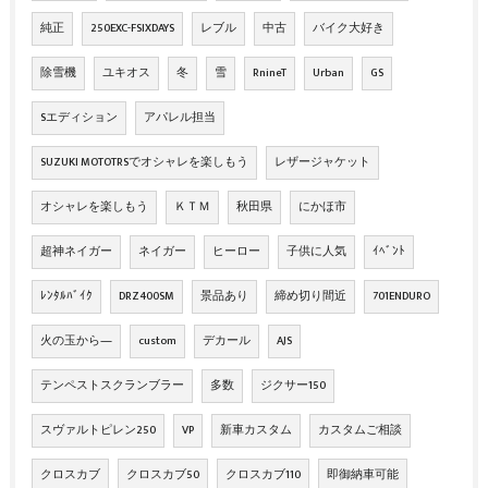
純正
250EXC-FSIXDAYS
レブル
中古
バイク大好き
除雪機
ユキオス
冬
雪
RnineT
Urban
GS
Sエディション
アパレル担当
SUZUKI MOTOTRSでオシャレを楽しもう
レザージャケット
オシャレを楽しもう
ＫＴＭ
秋田県
にかほ市
超神ネイガー
ネイガー
ヒーロー
子供に人気
ｲﾍﾞﾝﾄ
ﾚﾝﾀﾙﾊﾞｲｸ
DRZ400SM
景品あり
締め切り間近
701ENDURO
火の玉から―
custom
デカール
AJS
テンペストスクランブラー
多数
ジクサー150
スヴァルトピレン250
VP
新車カスタム
カスタムご相談
クロスカブ
クロスカブ50
クロスカブ110
即御納車可能