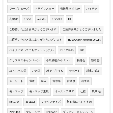
フープシューズ
ドライマスター
普段履きでもOK
ハイテク
高機能
NC750
nc750x
NC750LD
LD
ご応募いただきありがとうございます
ご応募ありがとうございました
ご応募いただき誠にありがとうございます
HUSQVARNA MOTOTRCYCLES
バイクに乗っててもオシャレしたい
バイク冬眠
500
クリスマスキャンペーン
今年最後のイベント
抽選会
割引券
めっちゃお得
ご来店
誰でも引ける
サポート
新車ご成約
ストリート
通販
購入
青森県
宮城県
岩手県
モトマップ
モトマップ正規
オーストラリア
仕様
残り2台
HSS970n
250EXCF
シックスデイズ
初心者にもおすすめ
ZZR1400
マレーシア
HERITAGE
プレゼントキャンペーン