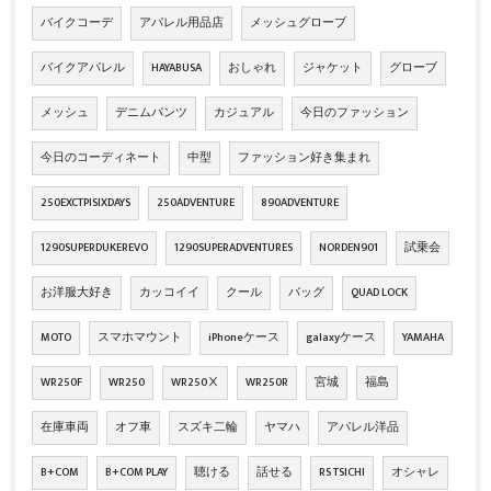
バイクコーデ
アパレル用品店
メッシュグローブ
バイクアパレル
HAYABUSA
おしゃれ
ジャケット
グローブ
メッシュ
デニムパンツ
カジュアル
今日のファッション
今日のコーディネート
中型
ファッション好き集まれ
250EXCTPISIXDAYS
250ADVENTURE
890ADVENTURE
1290SUPERDUKEREVO
1290SUPERADVENTURES
NORDEN901
試乗会
お洋服大好き
カッコイイ
クール
バッグ
QUAD LOCK
MOTO
スマホマウント
iPhoneケース
galaxyケース
YAMAHA
WR250F
WR250
WR250Ⅹ
WR250R
宮城
福島
在庫車両
オフ車
スズキ二輪
ヤマハ
アパレル洋品
B+COM
B+COM PLAY
聴ける
話せる
RS TSICHI
オシャレ