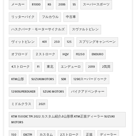
メーカー
R1000
K6
2006
SS
スーパースポーツ
リッターバイク
フルカウル
中古車
ハスクバーナ・モーターサイクルズ
スヴァルトピレン
ヴィットピレン
401
250
125
スプリングキャンペーン
オフロード
２ストローク
HQV
FE250
ENDURO
4ストローク
FI
東北
エンデューロ
2019
2気筒
KTM山形
SUZUKIMOTORS
SDR
1290スーパードゥーク
1290SUPERDUKER
SZUKI MOTORS
バイクアドベンチャー
ミドルクラス
2021
KTM 150 EXC TPI 2022 カスタム紹介♪山形県 KTM正規ディーラー SUZUKI
MOTORS
150
EXCTPI
カスタム
2ストローク
正規
ディーラー