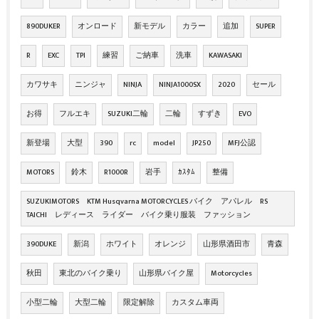
890DUKER
オンロード
新モデル
カラー
追加
SUPER
R
EXC
TPI
練習
ご納車
洗車
KAWASAKI
カワサキ
ニンジャ
NINJA
NINJA1000SX
2020
セール
お得
フルエキ
SUZUKI二輪
二輪
すずき
EVO
新登場
大型
390
rc
model
JP250
MFJ公認
MOTORS
鈴木
R1000R
岩手
ｶｽﾀﾑ
整備
SUZUKIMOTORS KTM Husqvarna MOTORCYCLES バイク アパレル RS
TAICHI レディース ライダー バイク乗り服装 ファッション
390DUKE
新潟
ホワイト
オレンジ
山形県酒田市
青森
秋田
東北のバイク乗り
山形県バイク屋
Motorcycles
小型二輪
大型二輪
限定解除
カスタム車両