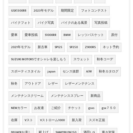
GSX1300RR
2023年モデル
期間限定
フォトコンテスト
バイクフォト
バイク写真
バイクのある風景
写真投稿
愛車
愛車投稿
S1000RR
BMW
レッツバスケット
原付
2021年モデル
新古車
SP125
SP250
Z900RS
ネット予約
SUZUKI MOTORSでオシャレを楽しもう
スウェット
秋冬コーデ
スポーティスタイル
japan
センス抜群
A/W
秋冬カタログ
秋冬
アウトドア
レザー
レザーメンテナンス
メンテナンスクリーム
メンテナンススプレー
新商品
NEWカラー
お友達
ご紹介
チケット
gsxs
gsx７５０
在庫
Vスト
Vストローム1000
新入荷
スズキ正規
DEGNERお直し
裾上げ
SVARTPILEN250
酒田いS
寒さ対策