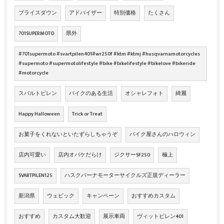
プライスダウン
アドバイザー
特別価格
たくさん
701SUPERMOTO
県外
#701supermoto #svartpilen401#wr250f #ktm #ktmj #husqvarnamotorcycles
#supermoto #supermotolifestyle #bike #bikelifestyle #bikelove #bikeride
#motorcycle
スバルトピレン
バイクのある生活
オシャレフォト
綺麗
Happy Halloween
Trick or Treat
お菓子をくれないといたずらしちゃうぞ
バイク屋さんのハロウィン
店内可愛い
店内オバケだらけ
ジクサーSF250
極上
SVARTPILEN125
ハスクバーナモーターサイクルズ正規ディーラー
新潟県
ウェビック
キャンペーン
おすすめカスタム
おすすめ
カスタム大歓迎
展示車両
ヴィットピレン401