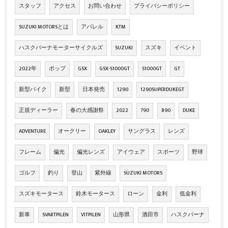
スタッフ
アクセス
お問い合わせ
プライバシーポリシー
SUZUKI MOTORSとは
アパレル
KTM
ハスクバーナモーターサイクルズ
SUZUKI
スズキ
イベント
2022年
ポップ
GSX
GSX-S1000GT
S1000GT
GT
新型バイク
新型
日本発売
1290
1290SUPERDUKEGT
正規ディーラー
春の大感謝祭
2022
790
890
DUKE
ADVENTURE
オークリー
OAKLEY
サングラス
レンズ
フレーム
偏光
偏光レンズ
アイウェア
スポーツ
野球
ゴルフ
釣り
登山
紫外線
SUZUKI MOTORS
スズキモータース
鈴木モータース
ローン
金利
低金利
新車
SVARTPILEN
VITPILEN
山形県
酒田市
ハスクバーナ