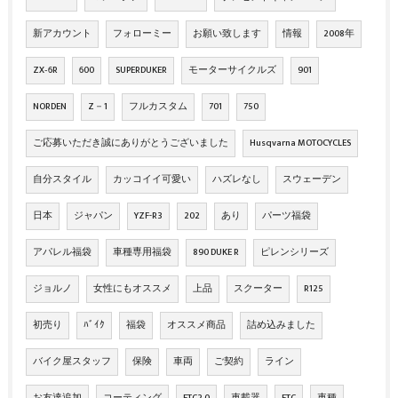
新アカウント
フォローミー
お願い致します
情報
2008年
ZX‐6R
600
SUPERDUKER
モーターサイクルズ
901
NORDEN
Z－1
フルカスタム
701
750
ご応募いただき誠にありがとうございました
Husqvarna MOTOCYCLES
自分スタイル
カッコイイ可愛い
ハズレなし
スウェーデン
日本
ジャパン
YZF-R3
202
あり
パーツ福袋
アパレル福袋
車種専用福袋
890 DUKE R
ピレンシリーズ
ジョルノ
女性にもオススメ
上品
スクーター
R125
初売り
ﾊﾞｲｸ
福袋
オススメ商品
詰め込みました
バイク屋スタッフ
保険
車両
ご契約
ライン
お友達追加
コーティング
ETC2.0
車載器
ETC
車種