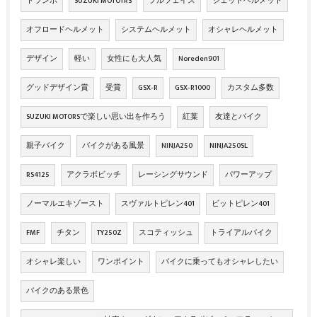
トランポ
SUZUKI MOTOTRS
フルフェイス
ジェットヘルメット
オフロードヘルメット
システムヘルメット
オシャレヘルメット
デザイン
軽い
女性にも大人気
Noreden901
グッドデザイン賞
受賞
GSX‐R
GSX‐R1000
カスタム多数
SUZUKI MOTORSで楽しい思い出を作ろう
紅葉
友達とバイク
親子バイク
バイクがある風景
NINJA250
NINJA250SL
RS4125
アクラボビッチ
レーシングサウンド
パワーアップ
ノーマルエキゾースト
スヴァルトピレン401
ビットピレン401
FMF
チタン
TY250Z
スコティッシュ
トライアルバイク
オシャレ楽しい
ワンポイント
バイクに乗ってもオシャレしたい
バイクのある景色