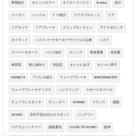
車両紹介
オレンジカラー
オフロードバイク
Braktec
紹介
メーター
ハンドル
ﾊﾞｲｸ紹介
リアスプロケット
リア
リアタイヤ
リアブレーキ
スリップオンライン
アクラポビッチ
ネイキッド
ハスクバーナモーターサイクルズ山形
ハスク
スーパーモタード
バイク紹介
スペック
車体重量
排気量
単気筒
初心者向け
洋品店
オシャレ女子
オシャレ男子
690SMC-R
アパレル紹介
ウェーブブレーキ
WAVE BRAKE DISC
ウェーブブレーキディスク
ハンドリング
スポークホイール
チューブレスタイヤ
ディ―ラー
VITPIKEN
フランス
国旗
SIX DAYS
庄内子供お出かけスポット
バッテリー
リチウムバッテリー
超軽量化
250 EXC TPI SIX DAYS
超神