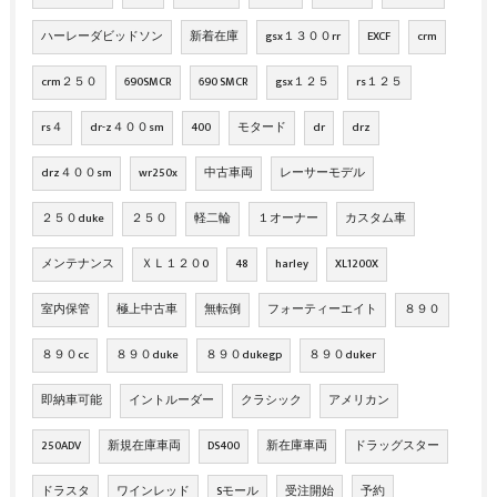
ハーレーダビッドソン
新着在庫
gsx１３００rr
EXCF
crm
crm２５０
690SMCR
690 SMCR
gsx１２５
rs１２５
rs４
dr-z４００sm
400
モタード
dr
drz
drz４００sm
wr250x
中古車両
レーサーモデル
２５０duke
２５０
軽二輪
１オーナー
カスタム車
メンテナンス
ＸＬ１２０0
48
harley
XL1200X
室内保管
極上中古車
無転倒
フォーティーエイト
８９０
８９０cc
８９０duke
８９０dukegp
８９０duker
即納車可能
イントルーダー
クラシック
アメリカン
250ADV
新規在庫車両
DS400
新在庫車両
ドラッグスター
ドラスタ
ワインレッド
Sモール
受注開始
予約