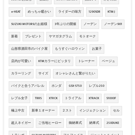
e-HEAT
めっちゃ暖かい
ライダーの味方
1290SDR
KTM J
SUZUKI MOTORSのお姫様
3年ぶりの開催
ノーデン
ノーデン901
新着
プレゼント
ヤマガタグラム
モトオーク
山形県酒田市のバイク屋
もうすぐハロウィン
お菓子
店内が可愛い
KTMカラーにピッタリ
トレーナー
ベージュ
カラーリング
サイズ
オシャレさんと繋がりたい
バイクと合うアパレル
ホンダ
GSX-S750
レブル250
レブル女子
TRRS
XTRCK
トライアル
XTRACK
S1000F
極上中古
新車１オーナー
２スト
インジェクション
セル
超人ネイガー
ご当地ヒーロー
御納車式
納車式
250DUKE