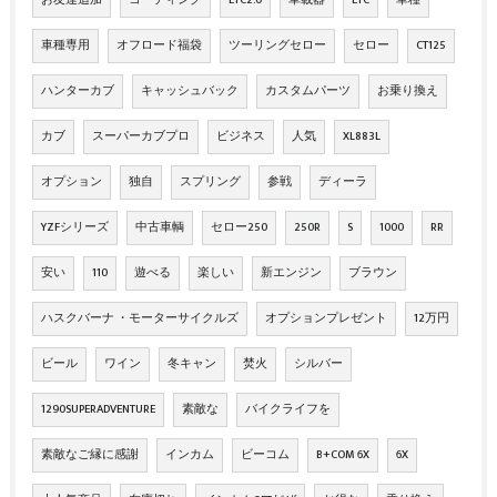
車種専用
オフロード福袋
ツーリングセロー
セロー
CT125
ハンターカブ
キャッシュバック
カスタムパーツ
お乗り換え
カブ
スーパーカブプロ
ビジネス
人気
XL883L
オプション
独自
スプリング
参戦
ディーラ
YZFシリーズ
中古車輌
セロー250
250R
S
1000
RR
安い
110
遊べる
楽しい
新エンジン
ブラウン
ハスクバーナ ・モーターサイクルズ
オプションプレゼント
12万円
ビール
ワイン
冬キャン
焚火
シルバー
1290SUPERADVENTURE
素敵な
バイクライフを
素敵なご縁に感謝
インカム
ビーコム
B+COM 6X
6X