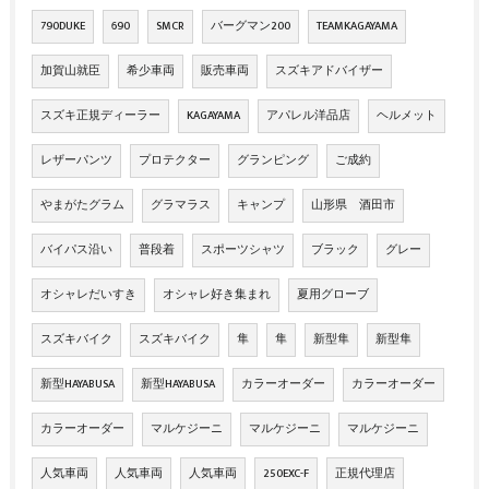
790DUKE
690
SMCR
バーグマン200
TEAMKAGAYAMA
加賀山就臣
希少車両
販売車両
スズキアドバイザー
スズキ正規ディーラー
KAGAYAMA
アパレル洋品店
ヘルメット
レザーパンツ
プロテクター
グランピング
ご成約
やまがたグラム
グラマラス
キャンプ
山形県 酒田市
バイパス沿い
普段着
スポーツシャツ
ブラック
グレー
オシャレだいすき
オシャレ好き集まれ
夏用グローブ
スズキバイク
スズキバイク
隼
隼
新型隼
新型隼
新型HAYABUSA
新型HAYABUSA
カラーオーダー
カラーオーダー
カラーオーダー
マルケジーニ
マルケジーニ
マルケジーニ
人気車両
人気車両
人気車両
250EXC-F
正規代理店