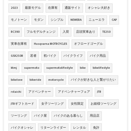
2023
最新モデル
在庫有
通販サイト
オシャレ大好き
モノトーン
モダン
シンプル
NEWERA
ニューエラ
CAP
RC390
フルモデルチェンジ
入荷
店頭実車あり
TE250
実車在庫有
Husqvarna MOTRCYCLES
オフロードゴーグル
GSX250R
若者
初バイク
バイクライフ
バイク用品
ktmj
supermoto
supermotolifestyle
bike
bikelifestyle
bikelove
bikeride
motorcycle
バイクが好きな人と繋がりたい
rstaichi
アドベンチャー
アドベンチャーフェア
JTB
JTBギフトカード
女子ツーリング
女性限定
お姫様ツーリング
ツーリング
バイク屋
バイクのある暮らし
用品店
バイクオシャレ
リターンライダー
レンタル
免許