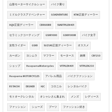
山形モーターサイクルショー
バイク乗り
ミドルクラスアドベンチャー
GOADVENTURE
KTM正規ディーラー
HQV正規ディーラー
CBR600RR
SVARTPILEN401
セラミックコーティング
GSXR1000
GSXR1000R
バイク女子
女性ライダー
GSXR
SUZUKI正規ディーラー
オススメ
カーボン
ヨシムラ
マフラー
モータース
納車
CRF250
ショップ
HusqvarnaMotorcycles
VITPILEN401
VITPILEN250
Husqvarna MOTORCYCLES
アパレル用品
バイクファッション
RS TAICHI
DEGNER
HJC
コロニル
レンタルバイク
モトオークレンタル
オシャレさん集まれ
メンズ
レディース
ファッション
シューズ
ブーツ
ファッション好き