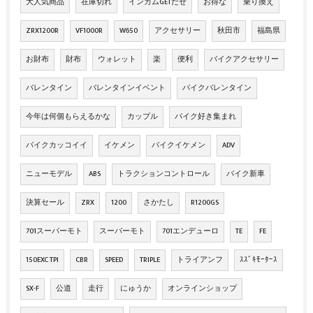
大人気商品
在庫切れ
インカムGETだぜ
お得な
乗り換え
ZRX1200R
VF1000R
W650
アクセサリー
秋田市
福島県
お財布
財布
ウォレット
楽
便利
バイクアクセサリー
バレンタイン
バレンタインイベント
バイクバレンタイン
今年は何個もらえるかな
カップル
バイク好き集まれ
バイクカッコイイ
イケメン
バイクイケメン
ADV
ニューモデル
ABS
トラクションコントロール
バイク新車
決算セール
ZRX
1200
さかたし
R1200GS
701スーパーモト
スーパーモト
701エンデューロ
TE
FE
150EXC TPI
CBR
SPEED
TRIPLE
トライアンフ
ｽｽﾞｷﾓｰﾀｰｽ
SX-F
公道
走行
にゅうか
オンラインショップ