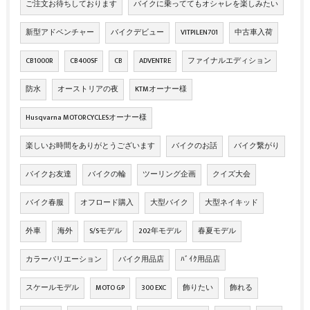
ご注文お待ちしております
バイクに乗っててもオシャレを楽しみたい
新型アドベンチャー
バイクデビュー
VITPILEN701
中古車入荷
CB1000R
CB400SF
CB
ADVENTRE
ファイナルエディション
防水
オーストリアの夜
KTMオーナー様
Husqvarna MOTORCYCLESオーナー様
楽しいお時間をありがとうございます
バイクのお話
バイク繋がり
バイクお友達
バイクの輪
ツーリング企画
クイズ大会
バイク春服
オフロード購入
大型バイク
大型ネイキッド
外車
海外
S/Sモデル
202年モデル
春夏モデル
カラーバリエーション
バイク用品店
ﾊﾞｲｸ用品店
スケールモデル
MOTO GP
300 EXC
飾りたい
飾れる