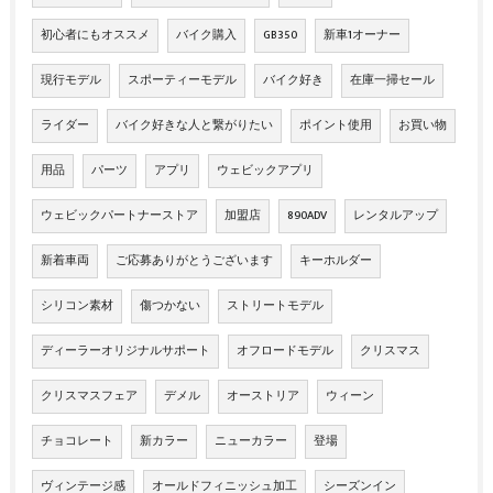
初心者にもオススメ
バイク購入
GB350
新車1オーナー
現行モデル
スポーティーモデル
バイク好き
在庫一掃セール
ライダー
バイク好きな人と繋がりたい
ポイント使用
お買い物
用品
パーツ
アプリ
ウェビックアプリ
ウェビックパートナーストア
加盟店
890ADV
レンタルアップ
新着車両
ご応募ありがとうございます
キーホルダー
シリコン素材
傷つかない
ストリートモデル
ディーラーオリジナルサポート
オフロードモデル
クリスマス
クリスマスフェア
デメル
オーストリア
ウィーン
チョコレート
新カラー
ニューカラー
登場
ヴィンテージ感
オールドフィニッシュ加工
シーズンイン