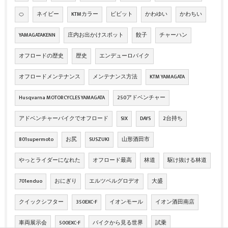
🍊
ネイビー
KTMカラー
ビビット
かわゆい
かわちい
YAMAGATAKENN
庄内お出かけスポット
餃子
チャーハン
オフロードの歴史
歴史
エンデューロバイク
オフロードメンテナンス
メンテナンス方法
KTM YAMAGATA
Husqvarna MOTORCYCLES YAMAGATA
250アドベンチャー
アドベンチャーバイクでオフロード
SIX
DAYS
2台持ち
801supermoto
お尻
SUSZUKI
山形酒田市
やっとライダーになれた
オフロード最高
林道
駆け抜ける林道
701enduo
おにぎり
エルツベルグロデオ
大盛
クイックシフター
350EXC-F
イオンモール
イオン酒田南店
車両展示会
500EXC-F
バイクから見る世界
試乗