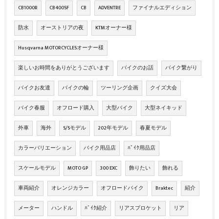
CB1000R
CB400SF
CB
ADVENTRE
ファイナルエディション
防水
オーストリアの夜
KTMオーナー様
Husqvarna MOTORCYCLESオーナー様
楽しいお時間をありがとうございます
バイクのお話
バイク繋がり
バイクお友達
バイクの輪
ツーリング企画
クイズ大会
バイク春服
オフロード購入
大型バイク
大型ネイキッド
外車
海外
S/Sモデル
202年モデル
春夏モデル
カラーバリエーション
バイク用品店
ﾊﾞｲｸ用品店
スケールモデル
MOTO GP
300 EXC
飾りたい
飾れる
車両紹介
オレンジカラー
オフロードバイク
Braktec
紹介
メーター
ハンドル
ﾊﾞｲｸ紹介
リアスプロケット
リア