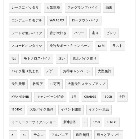
レースにピッタリ
人気車種
フォグランプバイク
由来
エンデューロモデル
YAMAGATA
ローダウンバイク
シートが低いバイク
音が大好き
パワー
走り
ピレリ
スコーピオンタイヤ
免許サポートキャンペーン
KTＭ
ラスト
1台
モトクロスバイク
違い
東北バイク乗り
バイク乗り集まれ
ﾗｲﾀﾞｰ
お得キャンペーン
大型免許
免許費用
教習所
10万円
大型免許ステップアップ
KYANNPE-NN
キャンペーン紹介
5月
ORANGE
1300R
ﾀｲﾔ
150 EXC
大型バイク免許
イベント開催
イオンへ集合
ミニモーターサイクルショー
新車割引
i
S750
TENERE
XT
ZE
テネレ
フルパニア
送料無料
続々とアップ中