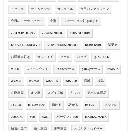
メッシュ
デニムパンツ
カジュアル
今日のファッション
今日のコーディネート
中型
ファッション好き集まれ
250EXCTPISIXDAYS
250ADVENTURE
890ADVENTURE
1290SUPERDUKEREVO
1290SUPERADVENTURES
NORDEN901
試乗会
お洋服大好き
カッコイイ
クール
バッグ
QUAD LOCK
MOTO
スマホマウント
iPhoneケース
galaxyケース
YAMAHA
WR250F
WR250
WR250Ⅹ
WR250R
宮城
福島
在庫車両
オフ車
スズキ二輪
ヤマハ
アパレル洋品
B+COM
B+COM PLAY
聴ける
話せる
RS TSICHI
オシャレ
790DUKE
690
SMCR
バーグマン200
TEAMKAGAYAMA
加賀山就臣
希少車両
販売車両
スズキアドバイザー