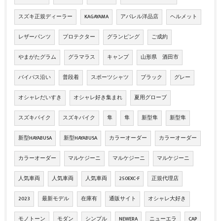
スズキ正規ディーラー
KAGAYAMA
アパレル洋品店
ヘルメット
レザーパンツ
プロテクター
グランピング
ご成約
やまがたグラム
グラマラス
キャンプ
山形県 酒田市
バイパス沿い
普段着
スポーツシャツ
ブラック
グレー
オシャレだいすき
オシャレ好き集まれ
夏用グローブ
スズキバイク
スズキバイク
隼
隼
新型隼
新型隼
新型HAYABUSA
新型HAYABUSA
カラーオーダー
カラーオーダー
カラーオーダー
マルケジーニ
マルケジーニ
マルケジーニ
人気車両
人気車両
人気車両
250EXC-F
正規代理店
2023
最新モデル
在庫有
通販サイト
オシャレ大好き
モノトーン
モダン
シンプル
NEWERA
ニューエラ
CAP