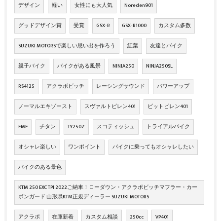
デザイン
軽い
女性にも大人気
Noreden901
グッドデザイン賞
受賞
GSX‐R
GSX‐R1000
カスタム多数
SUZUKI MOTORSで楽しい思い出を作ろう
紅葉
友達とバイク
親子バイク
バイクがある風景
NINJA250
NINJA250SL
RS4125
アクラボビッチ
レーシングサウンド
パワーアップ
ノーマルエキゾースト
スヴァルトピレン401
ビットピレン401
FMF
チタン
TY250Z
スコティッシュ
トライアルバイク
オシャレ楽しい
ワンポイント
バイクに乗ってもオシャレしたい
バイクのある景色
KTM 250 EXC TPI 2022ご納車！ローダウン・アクラポビッチマフラー・カー
ボンガード 山形県KTM正規ディーラー SUZUKI MOTORS
アクラポ
在庫新着
カスタム相談
250cc
VP401