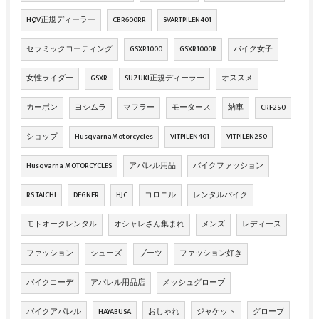
HQV正規ディーラー
CBR600RR
SVARTPILEN401
セラミックコーティング
GSXR1000
GSXR1000R
バイク女子
女性ライダー
GSXR
SUZUKI正規ディーラー
オススメ
カーボン
ヨシムラ
マフラー
モータース
納車
CRF250
ショップ
HusqvarnaMotorcycles
VITPILEN401
VITPILEN250
Husqvarna MOTORCYCLES
アパレル用品
バイクファッション
RS TAICHI
DEGNER
HJC
コロニル
レンタルバイク
モトオークレンタル
オシャレさん集まれ
メンズ
レディース
ファッション
シューズ
ブーツ
ファッション好き
バイクコーデ
アパレル用品店
メッシュグローブ
バイクアパレル
HAYABUSA
おしゃれ
ジャケット
グローブ