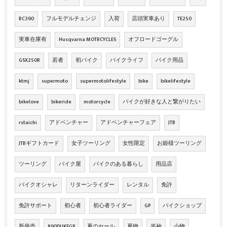
RC390
フルモデルチェンジ
入荷
店頭実車あり
TE250
実車在庫有
Husqvarna MOTRCYCLES
オフロードゴーグル
GSX250R
若者
初バイク
バイクライフ
バイク用品
ktmj
supermoto
supermotolifestyle
bike
bikelifestyle
bikelove
bikeride
motorcycle
バイクが好きな人と繋がりたい
rstaichi
アドベンチャー
アドベンチャーフェア
JTB
JTBギフトカード
女子ツーリング
女性限定
お姫様ツーリング
ツーリング
バイク屋
バイクのある暮らし
用品店
バイクオシャレ
リターンライダー
レンタル
免許
免許サポート
初心者
初心者ライダー
GP
バイクショップ
新発売
890DUKEGP
夏のセール
夏物
半袖
小物