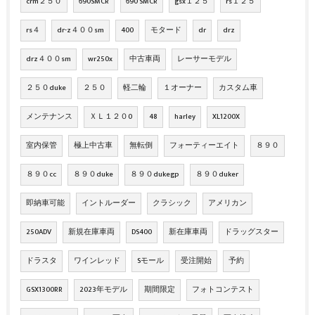
crm２５０
690SMCR
690 SMCR
gsx１２５
rs１２５
rs４
dr-z４００sm
400
モタード
dr
drz
drz４００sm
wr250x
中古車両
レーサーモデル
２５０duke
２５０
軽二輪
１オーナー
カスタム車
メンテナンス
ＸＬ１２０0
48
harley
XL1200X
室内保管
極上中古車
無転倒
フォーティーエイト
８９０
８９０cc
８９０duke
８９０dukegp
８９０duker
即納車可能
イントルーダー
クラシック
アメリカン
250ADV
新規在庫車両
DS400
新在庫車両
ドラッグスター
ドラスタ
ワインレッド
Sモール
受注開始
予約
GSX1300RR
2023年モデル
期間限定
フォトコンテスト