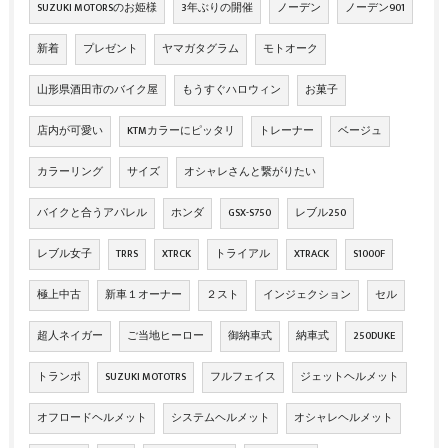
SUZUKI MOTORSのお姫様
3年ぶりの開催
ノーデン
ノーデン901
新着
プレゼント
ヤマガタグラム
モトオーク
山形県酒田市のバイク屋
もうすぐハロウィン
お菓子
店内が可愛い
KTMカラーにピッタリ
トレーナー
ベージュ
カラーリング
サイズ
オシャレさんと繋がりたい
バイクと合うアパレル
ホンダ
GSX-S750
レブル250
レブル女子
TRRS
XTRCK
トライアル
XTRACK
S1000F
極上中古
新車１オーナー
２スト
インジェクション
セル
超人ネイガー
ご当地ヒーロー
御納車式
納車式
250DUKE
トランポ
SUZUKI MOTOTRS
フルフェイス
ジェットヘルメット
オフロードヘルメット
システムヘルメット
オシャレヘルメット