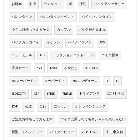
お財布
財布
ウォレット
楽
便利
バイクアクセサリー
バレンタイン
バレンタインイベント
バイクバレンタイン
今年は何個もらえるかな
カップル
バイク好き集まれ
バイクカッコイイ
イケメン
バイクイケメン
ADV
ニューモデル
ABS
トラクションコントロール
バイク新車
決算セール
ZRX
1200
さかたし
R1200GS
701スーパーモト
スーパーモト
701エンデューロ
TE
FE
150EXC TPI
CBR
SPEED
TRIPLE
トライアンフ
ｽｽﾞｷﾓｰﾀｰｽ
SX-F
公道
走行
にゅうか
オンラインショップ
ご注文お待ちしております
バイクに乗っててもオシャレを楽しみたい
新型アドベンチャー
バイクデビュー
VITPILEN701
中古車入荷