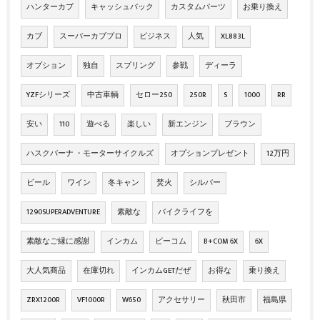
ハンターカブ
キャッシュバック
カスタムパーツ
お乗り換え
カブ
スーパーカブプロ
ビジネス
人気
XL883L
オプション
独自
スプリング
参戦
ディーラ
YZFシリーズ
中古車輌
セロー250
250R
S
1000
RR
安い
110
遊べる
楽しい
新エンジン
ブラウン
ハスクバーナ ・モーターサイクルズ
オプションプレゼント
12万円
ビール
ワイン
冬キャン
焚火
シルバー
1290SUPERADVENTURE
素敵な
バイクライフを
素敵なご縁に感謝
インカム
ビーコム
B+COM 6X
6X
大人気商品
在庫切れ
インカムGETだぜ
お得な
乗り換え
ZRX1200R
VF1000R
W650
アクセサリー
秋田市
福島県