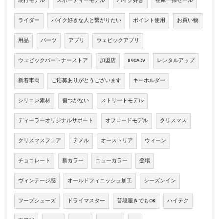
現行モデル
スポーティーモデル
バイク好き
在庫一掃セール
ライダー
バイク好きな人と繋がりたい
ポイント使用
お買い物
用品
パーツ
アプリ
ウェビックアプリ
ウェビックパートナーストア
加盟店
890ADV
レンタルアップ
新着車両
ご応募ありがとうございます
キーホルダー
シリコン素材
傷つかない
ストリートモデル
ディーラーオリジナルサポート
オフロードモデル
クリスマス
クリスマスフェア
デメル
オーストリア
ウィーン
チョコレート
新カラー
ニューカラー
登場
ヴィンテージ感
オールドフィニッシュ加工
シーズンイン
フープシューズ
ドライマスター
普段履きでもOK
ハイテク