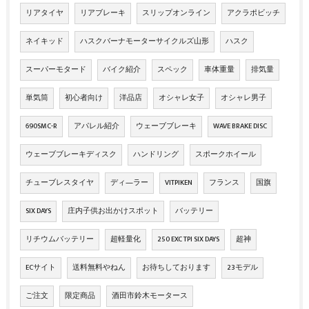
リアタイヤ
リアブレーキ
スリップオンライン
アクラポビッチ
ネイキッド
ハスクバーナモーターサイクルズ山形
ハスク
スーパーモタード
バイク紹介
スペック
車体重量
排気量
単気筒
初心者向け
洋品店
オシャレ女子
オシャレ男子
690SMC-R
アパレル紹介
ウェーブブレーキ
WAVE BRAKE DISC
ウェーブブレーキディスク
ハンドリング
スポークホイール
チューブレスタイヤ
ディ―ラー
VITPIKEN
フランス
国旗
SIX DAYS
庄内子供お出かけスポット
バッテリー
リチウムバッテリー
超軽量化
250 EXC TPI SIX DAYS
超神
ECサイト
送料無料やねん
お待ちしております
23モデル
ご注文
限定商品
酒田市鈴木モータース