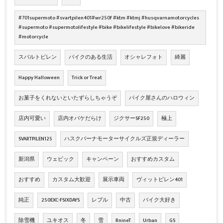
#701supermoto #svartpilen401#wr250f #ktm #ktmj #husqvarnamotorcycles
#supermoto #supermotolifestyle #bike #bikelifestyle #bikelove #bikeride
#motorcycle
スバルトピレン
バイクのある生活
オシャレフォト
綺麗
Happy Halloween
Trick or Treat
お菓子をくれないといたずらしちゃうぞ
バイク屋さんのハロウィン
店内可愛い
店内オバケだらけ
ジクサーSF250
極上
SVARTPILEN125
ハスクバーナモーターサイクルズ正規ディーラー
新潟県
ウェビック
キャンペーン
おすすめカスタム
おすすめ
カスタム大歓迎
展示車両
ヴィットピレン401
純正
250EXC-FSIXDAYS
レブル
中古
バイク大好き
除雪機
ユキオス
冬
雪
RnineT
Urban
GS