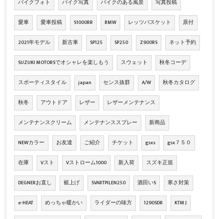
バイクフォト
バイク写真
バイクのある風景
写真投稿
愛車
愛車投稿
S1000RR
BMW
レッツバスケット
原付
2021年モデル
新古車
SP125
SP250
Z900RS
ネット予約
SUZUKI MOTORSでオシャレを楽しもう
スウェット
秋冬コーデ
スポーティスタイル
japan
センス抜群
A/W
秋冬カタログ
秋冬
アウトドア
レザー
レザーメンテナンス
メンテナンスクリーム
メンテナンススプレー
新商品
NEWカラー
お友達
ご紹介
チケット
gsxs
gsx７５０
在庫
Vスト
Vストローム1000
新入荷
スズキ正規
DEGNERお直し
裾上げ
SVARTPILEN250
酒田いS
寒さ対策
e-HEAT
めっちゃ暖かい
ライダーの味方
1290SDR
KTM J