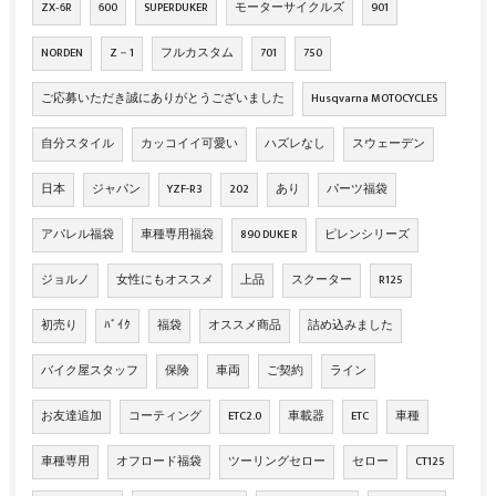
ZX‐6R
600
SUPERDUKER
モーターサイクルズ
901
NORDEN
Z－1
フルカスタム
701
750
ご応募いただき誠にありがとうございました
Husqvarna MOTOCYCLES
自分スタイル
カッコイイ可愛い
ハズレなし
スウェーデン
日本
ジャパン
YZF-R3
202
あり
パーツ福袋
アパレル福袋
車種専用福袋
890 DUKE R
ピレンシリーズ
ジョルノ
女性にもオススメ
上品
スクーター
R125
初売り
ﾊﾞｲｸ
福袋
オススメ商品
詰め込みました
バイク屋スタッフ
保険
車両
ご契約
ライン
お友達追加
コーティング
ETC2.0
車載器
ETC
車種
車種専用
オフロード福袋
ツーリングセロー
セロー
CT125