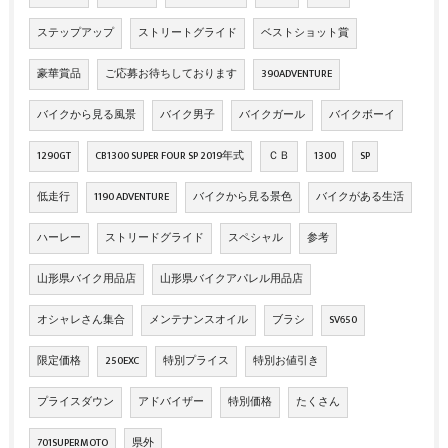
ステップアップ
ストリートグライド
ベストショット賞
豪華賞品
ご応募お待ちしております
390ADVENTURE
バイクから見る風景
バイク男子
バイクガール
バイクボーイ
1290GT
CB1300 SUPER FOUR SP 2019年式
ＣＢ
1300
SP
低走行
1190 ADVENTURE
バイクから見る景色
バイクがある生活
ハーレー
ストリードグライド
スペシャル
参考
山形県バイク用品店
山形県バイクアパレル用品店
オシャレさん集合
メンテナンスオイル
ブラシ
SV650
限定価格
250EXC
特別プライス
特別お値引き
プライスダウン
アドバイザー
特別価格
たくさん
701SUPERMOTO
県外