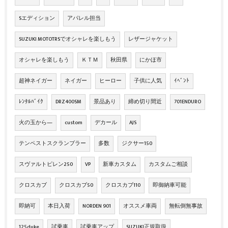
Sエディション
アパレル担当
SUZUKI MOTOTRSでオシャレを楽しもう
レザージャケット
オシャレを楽しもう
ＫＴＭ
秋田県
にかほ市
超神ネイガー
ネイガー
ヒーロー
子供に人気
ｲﾍﾞﾝﾄ
ﾚﾝﾀﾙﾊﾞｲｸ
DRZ400SM
景品あり
締め切り間近
701ENDURO
火の玉から―
custom
デカール
AJS
テンペストスクランブラー
多数
ジクサー150
スヴァルトピレン250
VP
新車カスタム
カスタムご相談
クロスカブ
クロスカブ50
クロスカブ110
即御納車可能
即納可
本日入荷
NORDEN 901
オススメ車両
無転倒無事故
125duke
試乗車
試乗車アップ
SUZUKI正規取扱