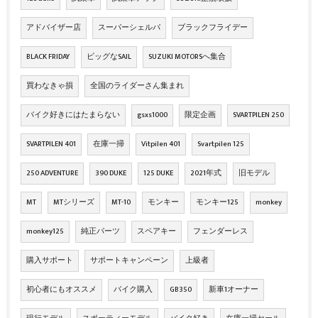
アドバイザー店
スーパーシェルパ
ブラックフライデー
BLACK FRIDAY
ビッグなSAIL
SUZUKI MOTORSへ集合
買わなきゃ損
全国のライダーさん集まれ
バイク好きにはたまらない
gsxs1000
限定企画
SVARTPILEN 250
SVARTPILEN 401
在庫一掃
Vitpilen 401
Svartpilen 125
250 ADVENTURE
390 DUKE
125 DUKE
2021年式
旧モデル
MT
MTシリーズ
MT-10
モンキー
モンキー125
monkey
monkey125
純正パーツ
スペアキー
フェンダーレス
購入サポート
サポートキャンペーン
上級者
初心者にもオススメ
バイク購入
GB350
新車1オーナー