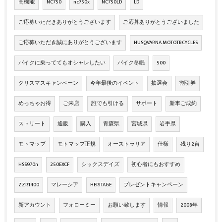
高機能
NC750
nc750x
NC750LD
LD
ご応募いただきありがとうございます
ご応募ありがとうございました
ご応募いただき誠にありがとうございます
HUSQVARNA MOTOTRCYCLES
バイクに乗っててもオシャレしたい
バイク冬眠
500
クリスマスキャンペーン
今年最後のイベント
抽選会
割引券
めっちゃお得
ご来店
誰でも引ける
サポート
新車ご成約
ストリート
通販
購入
青森県
宮城県
岩手県
モトマップ
モトマップ正規
オーストラリア
仕様
残り2台
HSS970n
250EXCF
シックスデイズ
初心者にもおすすめ
ZZR1400
マレーシア
HERITAGE
プレゼントキャンペーン
新アカウント
フォローミー
お願い致します
情報
2008年