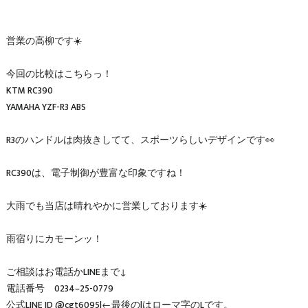
営業の高柳です☀️
今回の比較はこちらっ！
KTM RC390
YAMAHA YZF-R3 ABS
R3のハンドルは肉抜きしてて、スポーツらしいデザインです👀
RC390は、電子制御が豊富な印象ですね！
大雨でも当店は晴れやかに営業しております☀️
雨宿りにカモーンッ！
ご相談はお電話かLINEまで↓
電話番号 0234–25-0779
公式LINE ID @cgt6095l←最後のlはローマ字のLです。