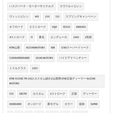
ハスクバーナ・モーターサイクルズ
スヴァルトピレン
ヴィットピレン
401
250
125
スプリングキャンペーン
オフロード
２ストローク
HQV
FE250
ENDURO
4ストローク
FI
東北
エンデューロ
2019
2気筒
KTM山形
SUZUKIMOTORS
SDR
1290スーパードゥーク
1290SUPERDUKER
SZUKI MOTORS
バイクアドベンチャー
ミドルクラス
2021
KTM 150 EXC TPI 2022 カスタム紹介♪山形県 KTM正規ディーラー SUZUKI
MOTORS
150
EXCTPI
カスタム
2ストローク
正規
ディーラー
890DUKER
オンロード
新モデル
カラー
追加
SUPER