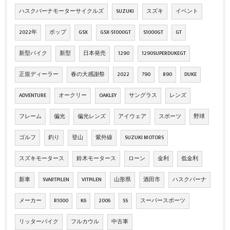
ハスクバーナモーターサイクルズ
SUZUKI
スズキ
イベント
2022年
ポップ
GSX
GSX-S1000GT
S1000GT
GT
新型バイク
新型
日本発売
1290
1290SUPERDUKEGT
正規ディーラー
春の大感謝祭
2022
790
890
DUKE
ADVENTURE
オークリー
OAKLEY
サングラス
レンズ
フレーム
偏光
偏光レンズ
アイウェア
スポーツ
野球
ゴルフ
釣り
登山
紫外線
SUZUKI MOTORS
スズキモータース
鈴木モータース
ローン
金利
低金利
新車
SVARTPILEN
VITPILEN
山形県
酒田市
ハスクバーナ
メーカー
R1000
K6
2006
SS
スーパースポーツ
リッターバイク
フルカウル
中古車