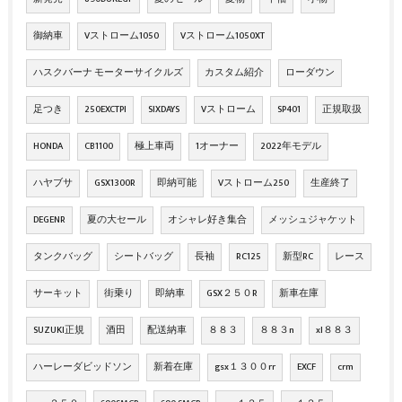
御納車
Vストローム1050
Vストローム1050XT
ハスクバーナ モーターサイクルズ
カスタム紹介
ローダウン
足つき
250EXCTPI
SIXDAYS
Vストローム
SP401
正規取扱
HONDA
CB1100
極上車両
1オーナー
2022年モデル
ハヤブサ
GSX1300R
即納可能
Vストローム250
生産終了
DEGENR
夏の大セール
オシャレ好き集合
メッシュジャケット
タンクバッグ
シートバッグ
長袖
RC125
新型RC
レース
サーキット
街乗り
即納車
GSX２５０R
新車在庫
SUZUKI正規
酒田
配送納車
８８３
８８３n
xl８８３
ハーレーダビッドソン
新着在庫
gsx１３００rr
EXCF
crm