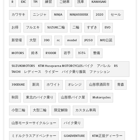
R
EXC
TPI
練習
ご納車
洗車
KAWASAKI
カワサキ
ニンジャ
NINJA
NINJA1000SX
2020
セール
お得
フルエキ
SUZUKI二輪
二輪
すずき
EVO
新登場
大型
390
rc
model
JP250
MFJ公認
MOTORS
鈴木
R1000R
岩手
ｶｽﾀﾑ
整備
SUZUKIMOTORS KTM Husqvarna MOTORCYCLES バイク アパレル RS
TAICHI レディース ライダー バイク乗り服装 ファッション
390DUKE
新潟
ホワイト
オレンジ
山形県酒田市
青森
秋田
東北のバイク乗り
山形県バイク屋
Motorcycles
小型二輪
大型二輪
限定解除
カスタム車両
山形モーターサイクルショー
バイク乗り
ミドルクラスアドベンチャー
GOADVENTURE
KTM正規ディーラー