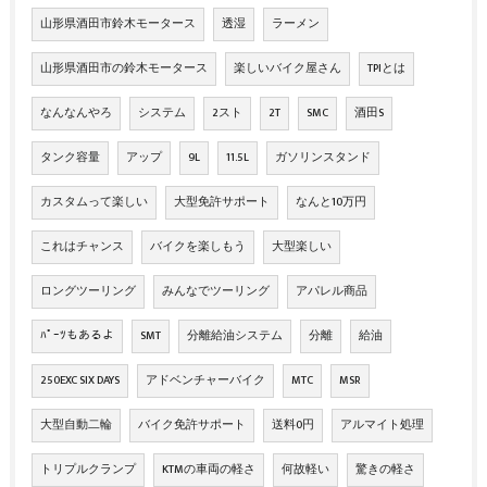
山形県酒田市鈴木モータース
透湿
ラーメン
山形県酒田市の鈴木モータース
楽しいバイク屋さん
TPIとは
なんなんやろ
システム
2スト
2T
SMC
酒田S
タンク容量
アップ
9L
11.5L
ガソリンスタンド
カスタムって楽しい
大型免許サポート
なんと10万円
これはチャンス
バイクを楽しもう
大型楽しい
ロングツーリング
みんなでツーリング
アパレル商品
ﾊﾟｰﾂもあるよ
SMT
分離給油システム
分離
給油
250EXC SIX DAYS
アドベンチャーバイク
MTC
MSR
大型自動二輪
バイク免許サポート
送料0円
アルマイト処理
トリプルクランプ
KTMの車両の軽さ
何故軽い
驚きの軽さ