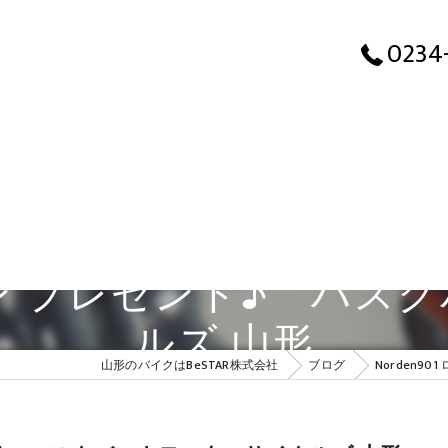
No
0234
ーダウン プレゼント♪ ハ
ルズ 山形
山形のバイクはBeSTAR株式会社
ブログ
Norden9