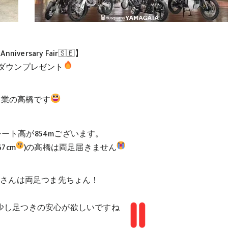
Anniversary Fair🇸🇪】
ダウンプレゼント
営業の高橋です
01 シート高が854mございます。
7cm
)の高橋は両足届きません
高柳さんは両足つま先ちょん！
少し足つきの安心が欲しいですね