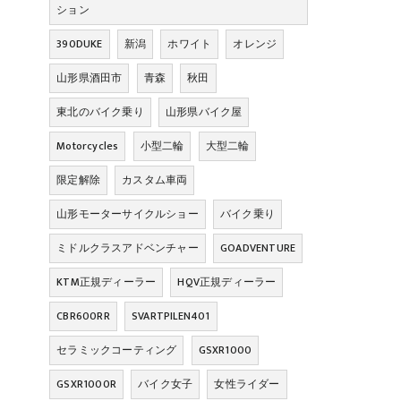
ション
390DUKE
新潟
ホワイト
オレンジ
山形県酒田市
青森
秋田
東北のバイク乗り
山形県バイク屋
Motorcycles
小型二輪
大型二輪
限定解除
カスタム車両
山形モーターサイクルショー
バイク乗り
ミドルクラスアドベンチャー
GOADVENTURE
KTM正規ディーラー
HQV正規ディーラー
CBR600RR
SVARTPILEN401
セラミックコーティング
GSXR1000
GSXR1000R
バイク女子
女性ライダー