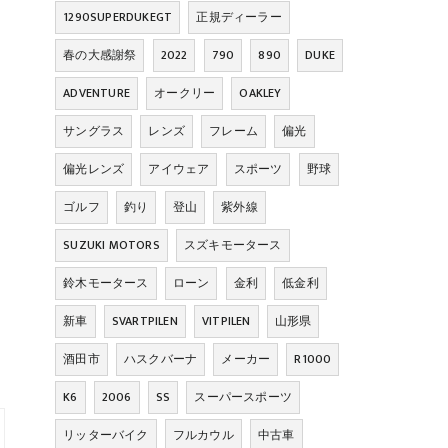
1290SUPERDUKEGT
正規ディーラー
春の大感謝祭
2022
790
890
DUKE
ADVENTURE
オークリー
OAKLEY
サングラス
レンズ
フレーム
偏光
偏光レンズ
アイウェア
スポーツ
野球
ゴルフ
釣り
登山
紫外線
SUZUKI MOTORS
スズキモータース
鈴木モータース
ローン
金利
低金利
新車
SVARTPILEN
VITPILEN
山形県
酒田市
ハスクバーナ
メーカー
R1000
K6
2006
SS
スーパースポーツ
リッターバイク
フルカウル
中古車