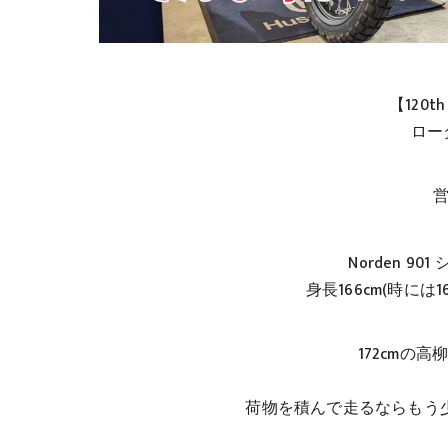
【120th 
ロー
Norden 9
身長166cm(時には16
172cmの
荷物を積んで走るならもう