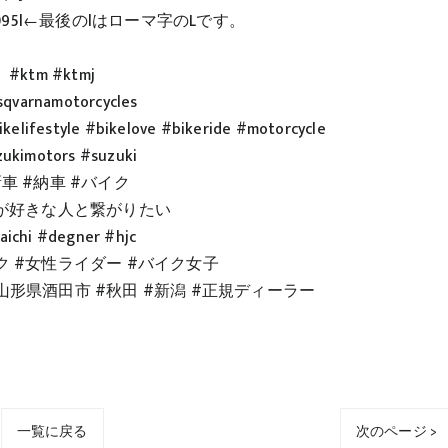
gt6095l←最後のlはローマ字のLです。
#ktm #ktmj
qvarnamotorcycles
kelifestyle #bikelove #bikeride #motorcycle
ukimotors #suzuki
新車 #納車 #バイク
が好きな人と繋がりたい
aichi #degner #hjc
ク #女性ライダー #バイク女子
山形県酒田市 #秋田 #新潟 #正規ディーラー
一覧に戻る
次のページ >