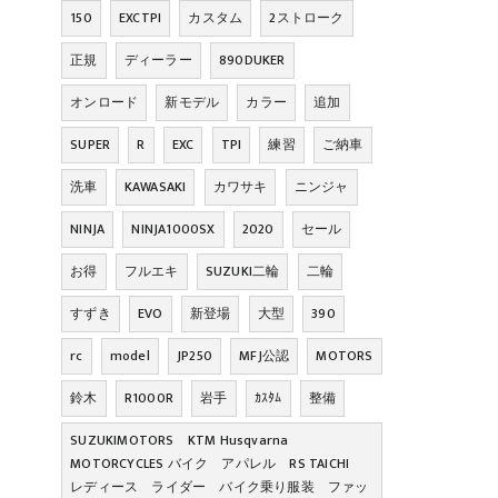
150
EXCTPI
カスタム
2ストローク
正規
ディーラー
890DUKER
オンロード
新モデル
カラー
追加
SUPER
R
EXC
TPI
練習
ご納車
洗車
KAWASAKI
カワサキ
ニンジャ
NINJA
NINJA1000SX
2020
セール
お得
フルエキ
SUZUKI二輪
二輪
すずき
EVO
新登場
大型
390
rc
model
JP250
MFJ公認
MOTORS
鈴木
R1000R
岩手
ｶｽﾀﾑ
整備
SUZUKIMOTORS KTM Husqvarna
MOTORCYCLES バイク アパレル RS TAICHI
レディース ライダー バイク乗り服装 ファッ