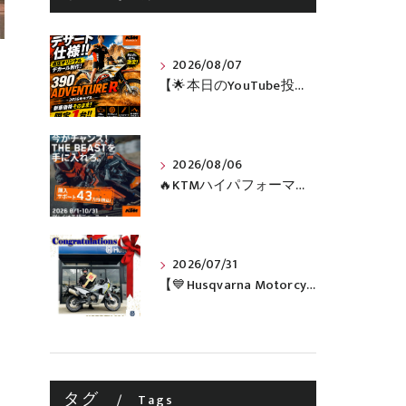
2026/08/07
【🌟本日のYouTube投稿完了🌟】 🔥390 ADVENTURE R × KTM山形 オリジナルデカール仕様誕生🔥
2026/08/06
🔥KTMハイパフォーマンスネイキッドがお得に手に入るチャンス🔥
2026/07/31
【💙Husqvarna Motorcycles / NORDEN 901💙】 ご納車おめでとうございます🎉✨
タグ
Tags