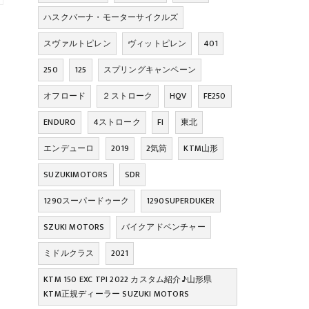
ハスクバーナ・モーターサイクルズ
スヴァルトピレン
ヴィットピレン
401
250
125
スプリングキャンペーン
オフロード
２ストローク
HQV
FE250
ENDURO
4ストローク
FI
東北
エンデューロ
2019
2気筒
KTM山形
SUZUKIMOTORS
SDR
1290スーパードゥーク
1290SUPERDUKER
SZUKI MOTORS
バイクアドベンチャー
ミドルクラス
2021
KTM 150 EXC TPI 2022 カスタム紹介♪山形県
KTM正規ディーラー SUZUKI MOTORS