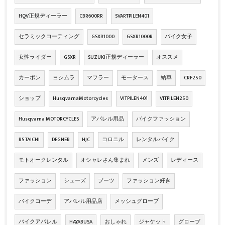
HQV正規ディーラー
CBR600RR
SVARTPILEN401
セラミックコーティング
GSXR1000
GSXR1000R
バイク女子
女性ライダー
GSXR
SUZUKI正規ディーラー
オススメ
カーボン
ヨシムラ
マフラー
モータース
納車
CRF250
ショップ
HusqvarnaMotorcycles
VITPILEN401
VITPILEN250
Husqvarna MOTORCYCLES
アパレル用品
バイクファッション
RS TAICHI
DEGNER
HJC
コロニル
レンタルバイク
モトオークレンタル
オシャレさん集まれ
メンズ
レディース
ファッション
シューズ
ブーツ
ファッション好き
バイクコーデ
アパレル用品店
メッシュグローブ
バイクアパレル
HAYABUSA
おしゃれ
ジャケット
グローブ