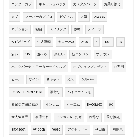
ハンターカブ
キャッシュバック
カスタムパーツ
お乗り換え
カブ
スーパーカブプロ
ビジネス
人気
XL883L
オプション
独自
スプリング
参戦
ディーラ
YZFシリーズ
中古車輌
セロー250
250R
S
1000
RR
安い
110
遊べる
楽しい
新エンジン
ブラウン
ハスクバーナ ・モーターサイクルズ
オプションプレゼント
12万円
ビール
ワイン
冬キャン
焚火
シルバー
1290SUPERADVENTURE
素敵な
バイクライフを
素敵なご縁に感謝
インカム
ビーコム
B+COM 6X
6X
大人気商品
在庫切れ
インカムGETだぜ
お得な
乗り換え
ZRX1200R
VF1000R
W650
アクセサリー
秋田市
福島県