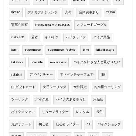
モノトーン
モダン
シンプル
NEWERA
ニューエラ
CAP
RC390
フルモデルチェンジ
入荷
店頭実車あり
TE250
実車在庫有
Husqvarna MOTRCYCLES
オフロードゴーグル
GSX250R
若者
初バイク
バイクライフ
バイク用品
ktmj
supermoto
supermotolifestyle
bike
bikelifestyle
bikelove
bikeride
motorcycle
バイクが好きな人と繋がりたい
rstaichi
アドベンチャー
アドベンチャーフェア
JTB
JTBギフトカード
女子ツーリング
女性限定
お姫様ツーリング
ツーリング
バイク屋
バイクのある暮らし
用品店
バイクオシャレ
リターンライダー
レンタル
免許
免許サポート
初心者
初心者ライダー
GP
バイクショップ