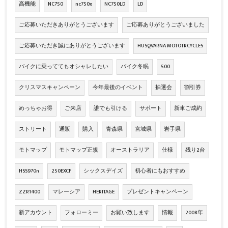
高機能
NC750
nc750x
NC750LD
LD
ご応募いただきありがとうございます
ご応募ありがとうございました
ご応募いただき誠にありがとうございます
HUSQVARNA MOTOTRCYCLES
バイクに乗っててもオシャレしたい
バイク冬眠
500
クリスマスキャンペーン
今年最後のイベント
抽選会
割引券
めっちゃお得
ご来店
誰でも引ける
サポート
新車ご成約
ストリート
通販
購入
青森県
宮城県
岩手県
モトマップ
モトマップ正規
オーストラリア
仕様
残り2台
HSS970n
250EXCF
シックスデイズ
初心者にもおすすめ
ZZR1400
マレーシア
HERITAGE
プレゼントキャンペーン
新アカウント
フォローミー
お願い致します
情報
2008年