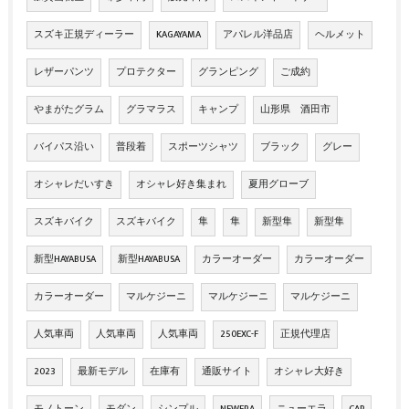
スズキ正規ディーラー
KAGAYAMA
アパレル洋品店
ヘルメット
レザーパンツ
プロテクター
グランピング
ご成約
やまがたグラム
グラマラス
キャンプ
山形県 酒田市
バイパス沿い
普段着
スポーツシャツ
ブラック
グレー
オシャレだいすき
オシャレ好き集まれ
夏用グローブ
スズキバイク
スズキバイク
隼
隼
新型隼
新型隼
新型HAYABUSA
新型HAYABUSA
カラーオーダー
カラーオーダー
カラーオーダー
マルケジーニ
マルケジーニ
マルケジーニ
人気車両
人気車両
人気車両
250EXC-F
正規代理店
2023
最新モデル
在庫有
通販サイト
オシャレ大好き