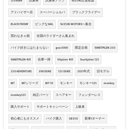
125duke
試乗車
試乗車アップ
SUZUKI正規取扱
アドバイザー店
スーパーシェルパ
ブラックフライデー
BLACK FRIDAY
ビッグなSAIL
SUZUKI MOTORSへ集合
買わなきゃ損
全国のライダーさん集まれ
バイク好きにはたまらない
gsxs1000
限定企画
SVARTPILEN 250
SVARTPILEN 401
在庫一掃
Vitpilen 401
Svartpilen 125
250 ADVENTURE
390 DUKE
125 DUKE
2021年式
旧モデル
MT
MTシリーズ
MT-10
モンキー
モンキー125
monkey
monkey125
純正パーツ
スペアキー
フェンダーレス
購入サポート
サポートキャンペーン
上級者
初心者にもオススメ
バイク購入
GB350
新車1オーナー