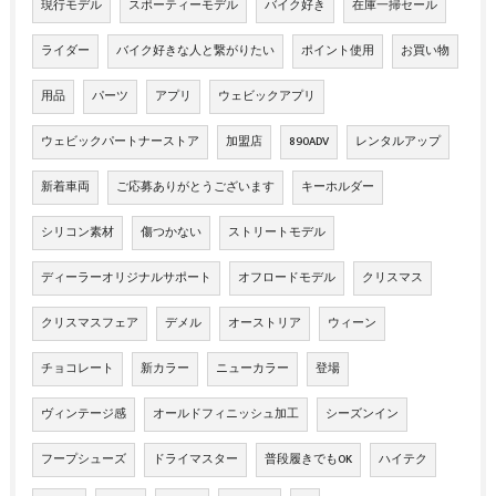
現行モデル
スポーティーモデル
バイク好き
在庫一掃セール
ライダー
バイク好きな人と繋がりたい
ポイント使用
お買い物
用品
パーツ
アプリ
ウェビックアプリ
ウェビックパートナーストア
加盟店
890ADV
レンタルアップ
新着車両
ご応募ありがとうございます
キーホルダー
シリコン素材
傷つかない
ストリートモデル
ディーラーオリジナルサポート
オフロードモデル
クリスマス
クリスマスフェア
デメル
オーストリア
ウィーン
チョコレート
新カラー
ニューカラー
登場
ヴィンテージ感
オールドフィニッシュ加工
シーズンイン
フープシューズ
ドライマスター
普段履きでもOK
ハイテク