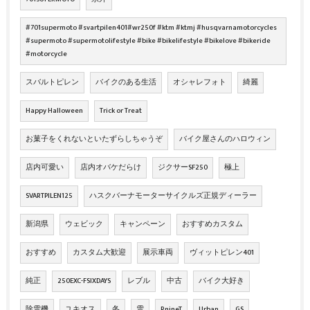
#701supermoto #svartpilen401#wr250f #ktm #ktmj #husqvarnamotorcycles
#supermoto #supermotolifestyle #bike #bikelifestyle #bikelove #bikeride
#motorcycle
スバルトピレン
バイクのある生活
オシャレフォト
綺麗
Happy Halloween
Trick or Treat
お菓子をくれないといたずらしちゃうぞ
バイク屋さんのハロウィン
店内可愛い
店内オバケだらけ
ジクサーSF250
極上
SVARTPILEN125
ハスクバーナモーターサイクルズ正規ディーラー
新潟県
ウェビック
キャンペーン
おすすめカスタム
おすすめ
カスタム大歓迎
展示車両
ヴィットピレン401
純正
250EXC-FSIXDAYS
レブル
中古
バイク大好き
除雪機
ユキオス
冬
雪
RnineT
Urban
GS