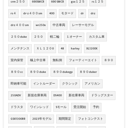
crm２５０
690SMCR
690 SMCR
gsx１２５
rs１２５
rs４
dr-z４００sm
400
モタード
dr
drz
drz４００sm
wr250x
中古車両
レーサーモデル
２５０duke
２５０
軽二輪
１オーナー
カスタム車
メンテナンス
ＸＬ１２０0
48
harley
XL1200X
室内保管
極上中古車
無転倒
フォーティーエイト
８９０
８９０cc
８９０duke
８９０dukegp
８９０duker
即納車可能
イントルーダー
クラシック
アメリカン
250ADV
新規在庫車両
DS400
新在庫車両
ドラッグスター
ドラスタ
ワインレッド
Sモール
受注開始
予約
GSX1300RR
2023年モデル
期間限定
フォトコンテスト