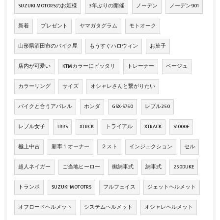
SUZUKI MOTORSのお姫様
3年ぶりの開催
ノーデン
ノーデン901
新着
プレゼント
ヤマガタグラム
モトオーク
山形県酒田市のバイク屋
もうすぐハロウィン
お菓子
店内が可愛い
KTMカラーにピッタリ
トレーナー
ベージュ
カラーリング
サイズ
オシャレさんと繋がりたい
バイクと合うアパレル
ホンダ
GSX-S750
レブル250
レブル女子
TRRS
XTRCK
トライアル
XTRACK
S1000F
極上中古
新車１オーナー
２スト
インジェクション
セル
超人ネイガー
ご当地ヒーロー
御納車式
納車式
250DUKE
トランポ
SUZUKI MOTOTRS
フルフェイス
ジェットヘルメット
オフロードヘルメット
システムヘルメット
オシャレヘルメット