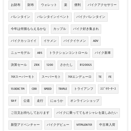
お財布
財布
ウォレット
楽
便利
バイクアクセサリー
バレンタイン
バレンタインイベント
バイクバレンタイン
今年は何個もらえるかな
カップル
バイク好き集まれ
バイクカッコイイ
イケメン
バイクイケメン
ADV
ニューモデル
ABS
トラクションコントロール
バイク新車
決算セール
ZRX
1200
さかたし
R1200GS
701スーパーモト
スーパーモト
701エンデューロ
TE
FE
150EXC TPI
CBR
SPEED
TRIPLE
トライアンフ
ｽｽﾞｷﾓｰﾀｰｽ
SX-F
公道
走行
にゅうか
オンラインショップ
ご注文お待ちしております
バイクに乗っててもオシャレを楽しみたい
新型アドベンチャー
バイクデビュー
VITPILEN701
中古車入荷