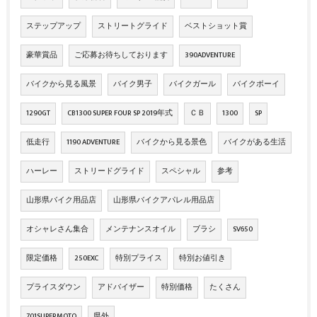
ステップアップ
ストリートグライド
ベストショット賞
豪華賞品
ご応募お待ちしております
390ADVENTURE
バイクから見る風景
バイク男子
バイクガール
バイクボーイ
1290GT
CB1300 SUPER FOUR SP 2019年式
ＣＢ
1300
SP
低走行
1190 ADVENTURE
バイクから見る景色
バイクがある生活
ハーレー
ストリードグライド
スペシャル
参考
山形県バイク用品店
山形県バイクアパレル用品店
オシャレさん集合
メンテナンスオイル
ブラシ
SV650
限定価格
250EXC
特別プライス
特別お値引き
プライスダウン
アドバイザー
特別価格
たくさん
701SUPERMOTO
県外