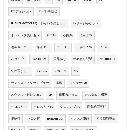
Sエディション
アパレル担当
SUZUKI MOTOTRSでオシャレを楽しもう
レザージャケット
オシャレを楽しもう
ＫＴＭ
秋田県
にかほ市
超神ネイガー
ネイガー
ヒーロー
子供に人気
ｲﾍﾞﾝﾄ
ﾚﾝﾀﾙﾊﾞｲｸ
DRZ400SM
景品あり
締め切り間近
701ENDURO
火の玉から―
custom
デカール
AJS
テンペストスクランブラー
多数
ジクサー150
スヴァルトピレン250
VP
新車カスタム
カスタムご相談
クロスカブ
クロスカブ50
クロスカブ110
即御納車可能
即納可
本日入荷
NORDEN 901
オススメ車両
無転倒無事故