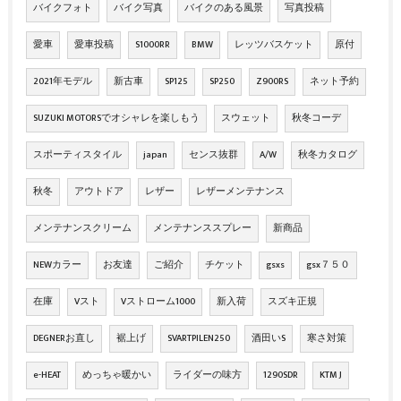
バイクフォト
バイク写真
バイクのある風景
写真投稿
愛車
愛車投稿
S1000RR
BMW
レッツバスケット
原付
2021年モデル
新古車
SP125
SP250
Z900RS
ネット予約
SUZUKI MOTORSでオシャレを楽しもう
スウェット
秋冬コーデ
スポーティスタイル
japan
センス抜群
A/W
秋冬カタログ
秋冬
アウトドア
レザー
レザーメンテナンス
メンテナンスクリーム
メンテナンススプレー
新商品
NEWカラー
お友達
ご紹介
チケット
gsxs
gsx７５０
在庫
Vスト
Vストローム1000
新入荷
スズキ正規
DEGNERお直し
裾上げ
SVARTPILEN250
酒田いS
寒さ対策
e-HEAT
めっちゃ暖かい
ライダーの味方
1290SDR
KTM J