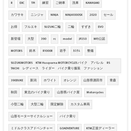
R
EXC
TPI
練習
ご納車
洗車
KAWASAKI
カワサキ
ニンジャ
NINJA
NINJA1000SX
2020
セール
お得
フルエキ
SUZUKI二輪
二輪
すずき
EVO
新登場
大型
390
rc
model
JP250
MFJ公認
MOTORS
鈴木
R1000R
岩手
ｶｽﾀﾑ
整備
SUZUKIMOTORS KTM Husqvarna MOTORCYCLES バイク アパレル RS
TAICHI レディース ライダー バイク乗り服装 ファッション
390DUKE
新潟
ホワイト
オレンジ
山形県酒田市
青森
秋田
東北のバイク乗り
山形県バイク屋
Motorcycles
小型二輪
大型二輪
限定解除
カスタム車両
山形モーターサイクルショー
バイク乗り
ミドルクラスアドベンチャー
GOADVENTURE
KTM正規ディーラー