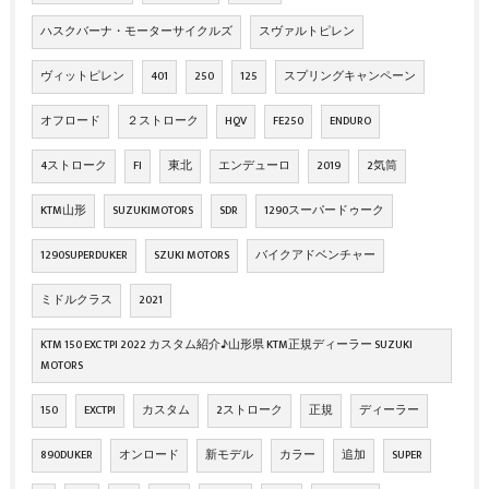
ハスクバーナ・モーターサイクルズ
スヴァルトピレン
ヴィットピレン
401
250
125
スプリングキャンペーン
オフロード
２ストローク
HQV
FE250
ENDURO
4ストローク
FI
東北
エンデューロ
2019
2気筒
KTM山形
SUZUKIMOTORS
SDR
1290スーパードゥーク
1290SUPERDUKER
SZUKI MOTORS
バイクアドベンチャー
ミドルクラス
2021
KTM 150 EXC TPI 2022 カスタム紹介♪山形県 KTM正規ディーラー SUZUKI
MOTORS
150
EXCTPI
カスタム
2ストローク
正規
ディーラー
890DUKER
オンロード
新モデル
カラー
追加
SUPER