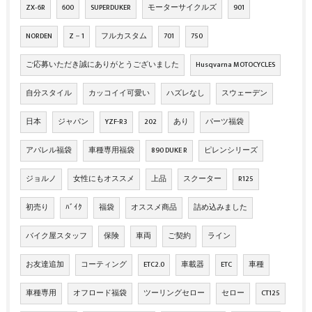
ZX‐6R
600
SUPERDUKER
モーターサイクルズ
901
NORDEN
Z－1
フルカスタム
701
750
ご応募いただき誠にありがとうございました
Husqvarna MOTOCYCLES
自分スタイル
カッコイイ可愛い
ハズレなし
スウェーデン
日本
ジャパン
YZF-R3
202
あり
パーツ福袋
アパレル福袋
車種専用福袋
890 DUKE R
ピレンシリーズ
ジョルノ
女性にもオススメ
上品
スクーター
R125
初売り
ﾊﾞｲｸ
福袋
オススメ商品
詰め込みました
バイク屋スタッフ
保険
車両
ご契約
ライン
お友達追加
コーティング
ETC2.0
車載器
ETC
車種
車種専用
オフロード福袋
ツーリングセロー
セロー
CT125