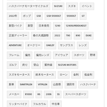
ハスクバーナモーターサイクルズ
SUZUKI
スズキ
イベント
2022年
ポップ
GSX
GSX-S1000GT
S1000GT
GT
新型バイク
新型
日本発売
1290
1290SUPERDUKEGT
正規ディーラー
春の大感謝祭
2022
790
890
DUKE
ADVENTURE
オークリー
OAKLEY
サングラス
レンズ
フレーム
偏光
偏光レンズ
アイウェア
スポーツ
野球
ゴルフ
釣り
登山
紫外線
SUZUKI MOTORS
スズキモータース
鈴木モータース
ローン
金利
低金利
新車
SVARTPILEN
VITPILEN
山形県
酒田市
ハスクバーナ
メーカー
R1000
K6
2006
SS
スーパースポーツ
リッターバイク
フルカウル
中古車