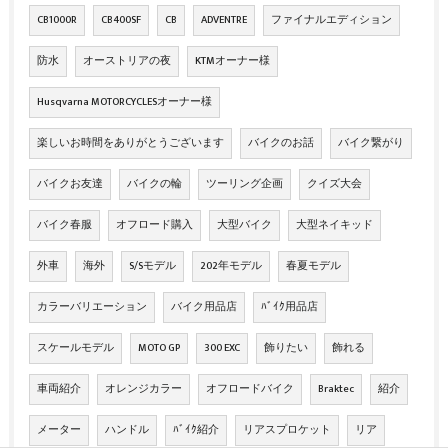
CB1000R
CB400SF
CB
ADVENTRE
ファイナルエディション
防水
オーストリアの夜
KTMオーナー様
Husqvarna MOTORCYCLESオーナー様
楽しいお時間をありがとうございます
バイクのお話
バイク繋がり
バイクお友達
バイクの輪
ツーリング企画
クイズ大会
バイク春服
オフロード購入
大型バイク
大型ネイキッド
外車
海外
S/Sモデル
202年モデル
春夏モデル
カラーバリエーション
バイク用品店
ﾊﾞｲｸ用品店
スケールモデル
MOTO GP
300 EXC
飾りたい
飾れる
車両紹介
オレンジカラー
オフロードバイク
Braktec
紹介
メーター
ハンドル
ﾊﾞｲｸ紹介
リアスプロケット
リア