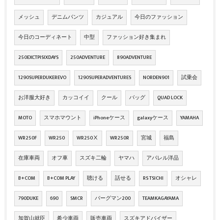
メッシュ
デニムパンツ
カジュアル
今日のファッション
今日のコーディネート
中型
ファッション好き集まれ
250EXCTPISIXDAYS
250ADVENTURE
890ADVENTURE
1290SUPERDUKEREVO
1290SUPERADVENTURES
NORDEN901
試乗会
お洋服大好き
カッコイイ
クール
バッグ
QUAD LOCK
MOTO
スマホマウント
iPhoneケース
galaxyケース
YAMAHA
WR250F
WR250
WR250Ⅹ
WR250R
宮城
福島
在庫車両
オフ車
スズキ二輪
ヤマハ
アパレル洋品
B+COM
B+COM PLAY
聴ける
話せる
RS TSICHI
オシャレ
790DUKE
690
SMCR
バーグマン200
TEAMKAGAYAMA
加賀山就臣
希少車両
販売車両
スズキアドバイザー