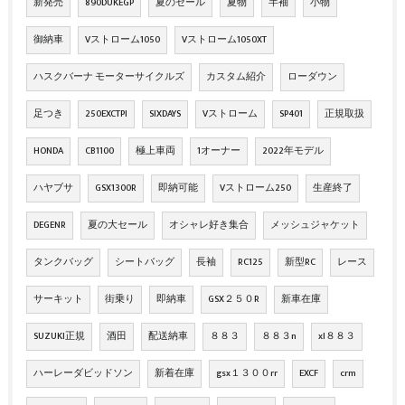
新発売
890DUKEGP
夏のセール
夏物
半袖
小物
御納車
Vストローム1050
Vストローム1050XT
ハスクバーナ モーターサイクルズ
カスタム紹介
ローダウン
足つき
250EXCTPI
SIXDAYS
Vストローム
SP401
正規取扱
HONDA
CB1100
極上車両
1オーナー
2022年モデル
ハヤブサ
GSX1300R
即納可能
Vストローム250
生産終了
DEGENR
夏の大セール
オシャレ好き集合
メッシュジャケット
タンクバッグ
シートバッグ
長袖
RC125
新型RC
レース
サーキット
街乗り
即納車
GSX２５０R
新車在庫
SUZUKI正規
酒田
配送納車
８８３
８８３n
xl８８３
ハーレーダビッドソン
新着在庫
gsx１３００rr
EXCF
crm