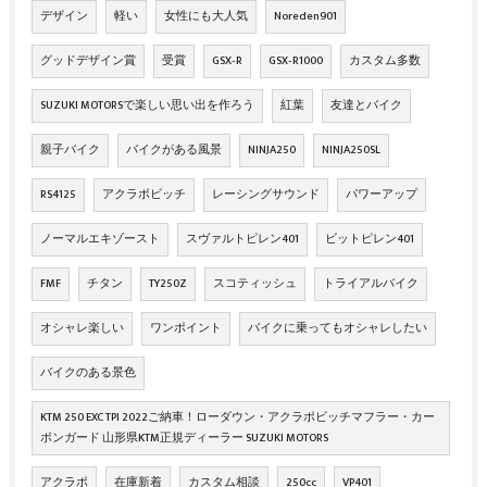
デザイン
軽い
女性にも大人気
Noreden901
グッドデザイン賞
受賞
GSX‐R
GSX‐R1000
カスタム多数
SUZUKI MOTORSで楽しい思い出を作ろう
紅葉
友達とバイク
親子バイク
バイクがある風景
NINJA250
NINJA250SL
RS4125
アクラボビッチ
レーシングサウンド
パワーアップ
ノーマルエキゾースト
スヴァルトピレン401
ビットピレン401
FMF
チタン
TY250Z
スコティッシュ
トライアルバイク
オシャレ楽しい
ワンポイント
バイクに乗ってもオシャレしたい
バイクのある景色
KTM 250 EXC TPI 2022ご納車！ローダウン・アクラポビッチマフラー・カー
ボンガード 山形県KTM正規ディーラー SUZUKI MOTORS
アクラポ
在庫新着
カスタム相談
250cc
VP401