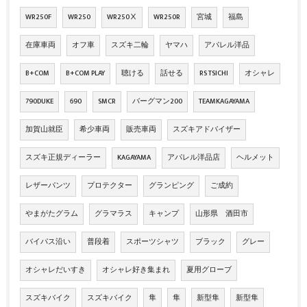
WR250F
WR250
WR250Ⅹ
WR250R
宮城
福島
在庫車両
オフ車
スズキ二輪
ヤマハ
アパレル洋品
B+COM
B+COM PLAY
聴ける
話せる
RS TSICHI
オシャレ
790DUKE
690
SMCR
バーグマン200
TEAMKAGAYAMA
加賀山就臣
希少車両
販売車両
スズキアドバイザー
スズキ正規ディーラー
KAGAYAMA
アパレル洋品店
ヘルメット
レザーパンツ
プロテクター
グランピング
ご成約
やまがたグラム
グラマラス
キャンプ
山形県 酒田市
バイパス沿い
普段着
スポーツシャツ
ブラック
グレー
オシャレだいすき
オシャレ好き集まれ
夏用グローブ
スズキバイク
スズキバイク
隼
隼
新型隼
新型隼