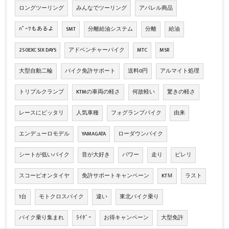
ロングツーリング
みんなでツーリング
アパレル商品
ﾊﾟｰﾂもあるよ
SMT
分離給油システム
分離
給油
250EXC SIX DAYS
アドベンチャーバイク
MTC
MSR
大型自動二輪
バイク免許サポート
送料0円
アルマイト処理
トリプルクランプ
KTMの車両の軽さ
何故軽い
驚きの軽さ
レースにピッタリ
人気車種
フォグランプバイク
由来
エンデューロモデル
YAMAGATA
ローダウンバイク
シートが低いバイク
音が大好き
パワー
走り
ピレリ
スコーピオンタイヤ
免許サポートキャンペーン
KTＭ
ラスト
1台
モトクロスバイク
違い
東北バイク乗り
バイク乗り集まれ
ﾗｲﾀﾞｰ
お得キャンペーン
大型免許