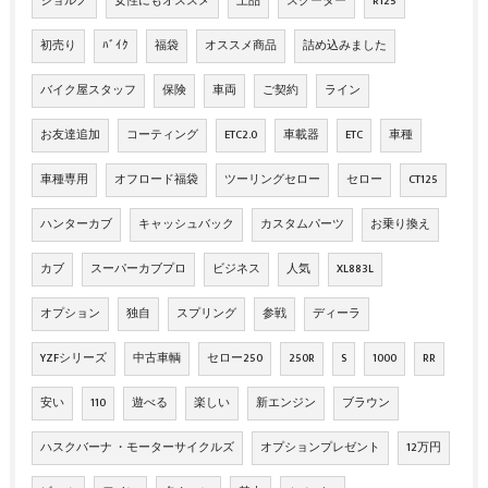
ジョルノ
女性にもオススメ
上品
スクーター
R125
初売り
ﾊﾞｲｸ
福袋
オススメ商品
詰め込みました
バイク屋スタッフ
保険
車両
ご契約
ライン
お友達追加
コーティング
ETC2.0
車載器
ETC
車種
車種専用
オフロード福袋
ツーリングセロー
セロー
CT125
ハンターカブ
キャッシュバック
カスタムパーツ
お乗り換え
カブ
スーパーカブプロ
ビジネス
人気
XL883L
オプション
独自
スプリング
参戦
ディーラ
YZFシリーズ
中古車輌
セロー250
250R
S
1000
RR
安い
110
遊べる
楽しい
新エンジン
ブラウン
ハスクバーナ ・モーターサイクルズ
オプションプレゼント
12万円