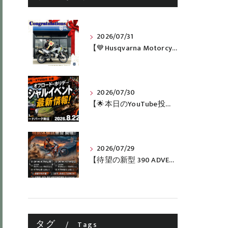
2026/07/31
【💙Husqvarna Motorcycles / NORDEN 901💙】 ご納車おめでとうございます🎉✨
2026/07/30
【🌟本日のYouTube投稿完了🌟】 🔥田中太一さんをスペシャルゲストに🔥 8月22日(土)オフロード・ホリデー最新情報！！
2026/07/29
【待望の新型 390 ADVENTURE R 体験試乗会 開催決定！［KTM山形・KTM仙台］】
タグ
Tags