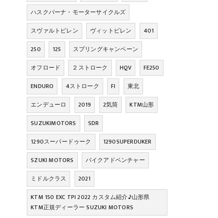
ハスクバーナ・モーターサイクルズ
スヴァルトピレン
ヴィットピレン
401
250
125
スプリングキャンペーン
オフロード
２ストローク
HQV
FE250
ENDURO
4ストローク
FI
東北
エンデューロ
2019
2気筒
KTM山形
SUZUKIMOTORS
SDR
1290スーパードゥーク
1290SUPERDUKER
SZUKI MOTORS
バイクアドベンチャー
ミドルクラス
2021
KTM 150 EXC TPI 2022 カスタム紹介♪山形県
KTM正規ディーラー SUZUKI MOTORS