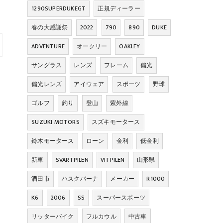
1290SUPERDUKEGT
正規ディーラー
春の大感謝祭
2022
790
890
DUKE
ADVENTURE
オークリー
OAKLEY
サングラス
レンズ
フレーム
偏光
偏光レンズ
アイウェア
スポーツ
野球
ゴルフ
釣り
登山
紫外線
SUZUKI MOTORS
スズキモータース
鈴木モータース
ローン
金利
低金利
新車
SVARTPILEN
VITPILEN
山形県
酒田市
ハスクバーナ
メーカー
R1000
K6
2006
SS
スーパースポーツ
リッターバイク
フルカウル
中古車