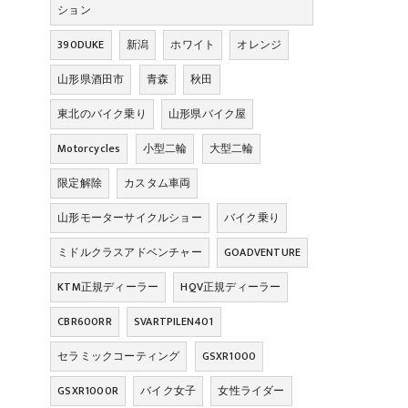
ション
390DUKE
新潟
ホワイト
オレンジ
山形県酒田市
青森
秋田
東北のバイク乗り
山形県バイク屋
Motorcycles
小型二輪
大型二輪
限定解除
カスタム車両
山形モーターサイクルショー
バイク乗り
ミドルクラスアドベンチャー
GOADVENTURE
KTM正規ディーラー
HQV正規ディーラー
CBR600RR
SVARTPILEN401
セラミックコーティング
GSXR1000
GSXR1000R
バイク女子
女性ライダー