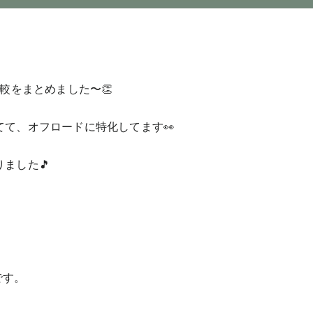
較をまとめました〜👏
て、オフロードに特化してます👀
ました🎵
Lです。