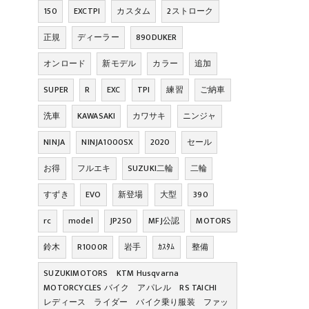
150
EXCTPI
カスタム
2ストローク
正規
ディーラー
890DUKER
オンロード
新モデル
カラー
追加
SUPER
R
EXC
TPI
練習
ご納車
洗車
KAWASAKI
カワサキ
ニンジャ
NINJA
NINJA1000SX
2020
セール
お得
フルエキ
SUZUKI二輪
二輪
すずき
EVO
新登場
大型
390
rc
model
JP250
MFJ公認
MOTORS
鈴木
R1000R
岩手
ｶｽﾀﾑ
整備
SUZUKIMOTORS KTM Husqvarna
MOTORCYCLES バイク アパレル RS TAICHI
レディース ライダー バイク乗り服装 ファッ