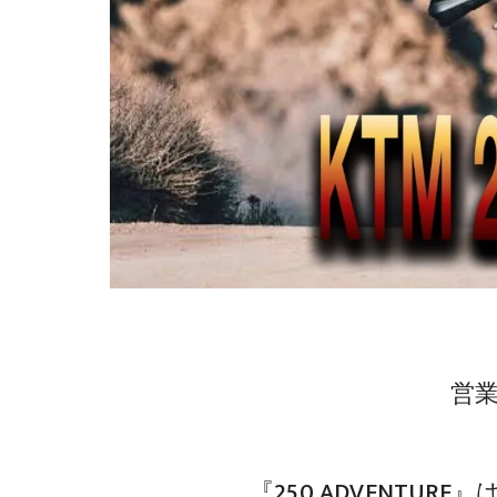
営
『250 ADVENTU