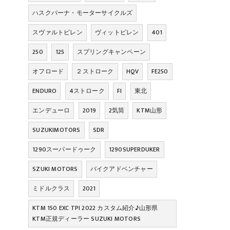
ハスクバーナ・モーターサイクルズ
スヴァルトピレン
ヴィットピレン
401
250
125
スプリングキャンペーン
オフロード
２ストローク
HQV
FE250
ENDURO
4ストローク
FI
東北
エンデューロ
2019
2気筒
KTM山形
SUZUKIMOTORS
SDR
1290スーパードゥーク
1290SUPERDUKER
SZUKI MOTORS
バイクアドベンチャー
ミドルクラス
2021
KTM 150 EXC TPI 2022 カスタム紹介♪山形県
KTM正規ディーラー SUZUKI MOTORS