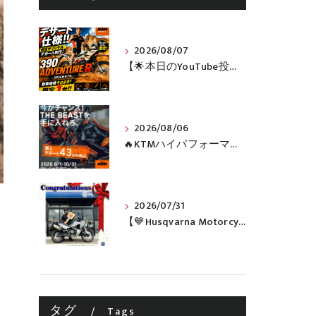
2026/08/07
【🌟本日のYouTube投稿完了🌟】 🔥390 ADVENTURE R × KTM山形 オリジナルデカール仕様誕生🔥
2026/08/06
🔥KTMハイパフォーマンスネイキッドがお得に手に入るチャンス🔥
2026/07/31
【💙Husqvarna Motorcycles / NORDEN 901💙】 ご納車おめでとうございます🎉✨
タグ
Tags