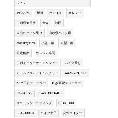
ション
390DUKE
新潟
ホワイト
オレンジ
山形県酒田市
青森
秋田
東北のバイク乗り
山形県バイク屋
Motorcycles
小型二輪
大型二輪
限定解除
カスタム車両
山形モーターサイクルショー
バイク乗り
ミドルクラスアドベンチャー
GOADVENTURE
KTM正規ディーラー
HQV正規ディーラー
CBR600RR
SVARTPILEN401
セラミックコーティング
GSXR1000
GSXR1000R
バイク女子
女性ライダー