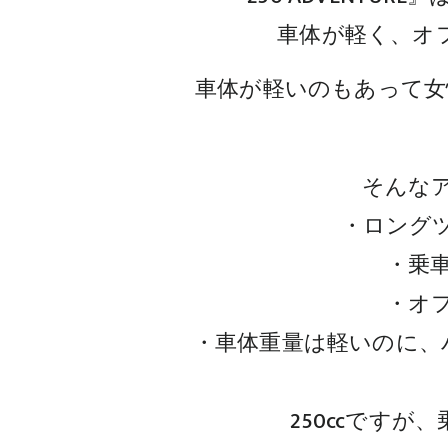
車体が軽く、オ
車体が軽いのもあって女
そんな
・ロング
・乗
・オ
・車体重量は軽いのに、
250ccです