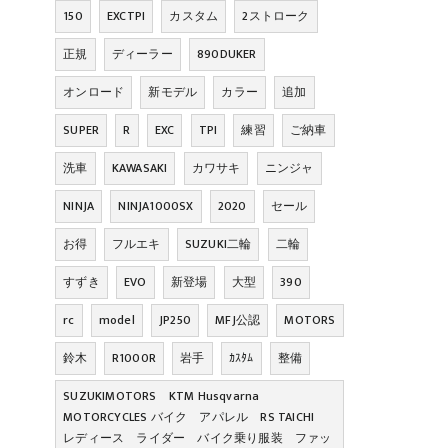
150
EXCTPI
カスタム
2ストローク
正規
ディーラー
890DUKER
オンロード
新モデル
カラー
追加
SUPER
R
EXC
TPI
練習
ご納車
洗車
KAWASAKI
カワサキ
ニンジャ
NINJA
NINJA1000SX
2020
セール
お得
フルエキ
SUZUKI二輪
二輪
すずき
EVO
新登場
大型
390
rc
model
JP250
MFJ公認
MOTORS
鈴木
R1000R
岩手
ｶｽﾀﾑ
整備
SUZUKIMOTORS KTM Husqvarna
MOTORCYCLES バイク アパレル RS TAICHI
レディース ライダー バイク乗り服装 ファッ