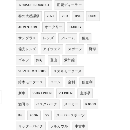
1290SUPERDUKEGT
正規ディーラー
春の大感謝祭
2022
790
890
DUKE
ADVENTURE
オークリー
OAKLEY
サングラス
レンズ
フレーム
偏光
偏光レンズ
アイウェア
スポーツ
野球
ゴルフ
釣り
登山
紫外線
SUZUKI MOTORS
スズキモータース
鈴木モータース
ローン
金利
低金利
新車
SVARTPILEN
VITPILEN
山形県
酒田市
ハスクバーナ
メーカー
R1000
K6
2006
SS
スーパースポーツ
リッターバイク
フルカウル
中古車