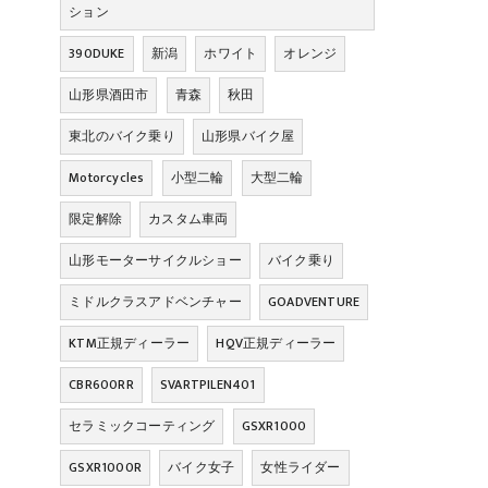
ション
390DUKE
新潟
ホワイト
オレンジ
山形県酒田市
青森
秋田
東北のバイク乗り
山形県バイク屋
Motorcycles
小型二輪
大型二輪
限定解除
カスタム車両
山形モーターサイクルショー
バイク乗り
ミドルクラスアドベンチャー
GOADVENTURE
KTM正規ディーラー
HQV正規ディーラー
CBR600RR
SVARTPILEN401
セラミックコーティング
GSXR1000
GSXR1000R
バイク女子
女性ライダー