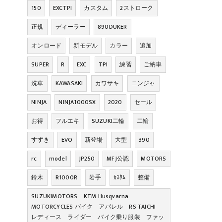
150
EXCTPI
カスタム
2ストローク
正規
ディーラー
890DUKER
オンロード
新モデル
カラー
追加
SUPER
R
EXC
TPI
練習
ご納車
洗車
KAWASAKI
カワサキ
ニンジャ
NINJA
NINJA1000SX
2020
セール
お得
フルエキ
SUZUKI二輪
二輪
すずき
EVO
新登場
大型
390
rc
model
JP250
MFJ公認
MOTORS
鈴木
R1000R
岩手
ｶｽﾀﾑ
整備
SUZUKIMOTORS KTM Husqvarna
MOTORCYCLES バイク アパレル RS TAICHI
レディース ライダー バイク乗り服装 ファッ