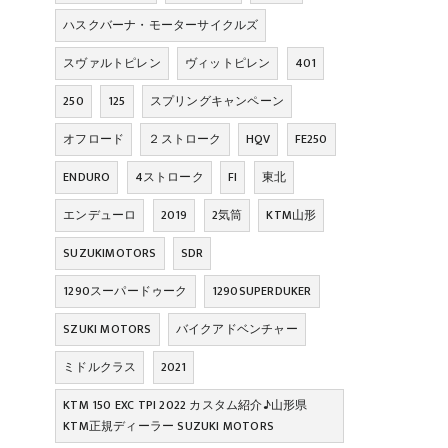
ハスクバーナ・モーターサイクルズ
スヴァルトピレン
ヴィットピレン
401
250
125
スプリングキャンペーン
オフロード
２ストローク
HQV
FE250
ENDURO
4ストローク
FI
東北
エンデューロ
2019
2気筒
KTM山形
SUZUKIMOTORS
SDR
1290スーパードゥーク
1290SUPERDUKER
SZUKI MOTORS
バイクアドベンチャー
ミドルクラス
2021
KTM 150 EXC TPI 2022 カスタム紹介♪山形県
KTM正規ディーラー SUZUKI MOTORS