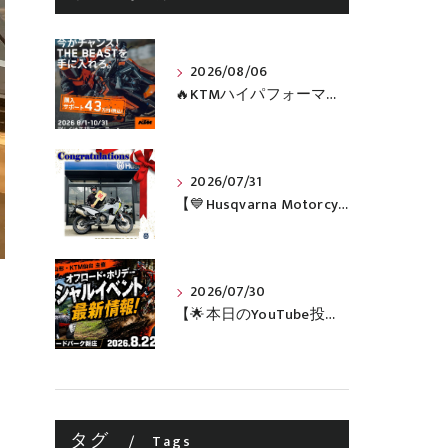
2026/08/06
🔥KTMハイパフォーマンスネイキッドがお得に手に入るチャンス🔥
2026/07/31
【💙Husqvarna Motorcycles / NORDEN 901💙】 ご納車おめでとうございます🎉✨
2026/07/30
【🌟本日のYouTube投稿完了🌟】 🔥田中太一さんをスペシャルゲストに🔥 8月22日(土)オフロード・ホリデー最新情報！！
タグ
Tags