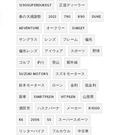
1290SUPERDUKEGT
正規ディーラー
春の大感謝祭
2022
790
890
DUKE
ADVENTURE
オークリー
OAKLEY
サングラス
レンズ
フレーム
偏光
偏光レンズ
アイウェア
スポーツ
野球
ゴルフ
釣り
登山
紫外線
SUZUKI MOTORS
スズキモータース
鈴木モータース
ローン
金利
低金利
新車
SVARTPILEN
VITPILEN
山形県
酒田市
ハスクバーナ
メーカー
R1000
K6
2006
SS
スーパースポーツ
リッターバイク
フルカウル
中古車