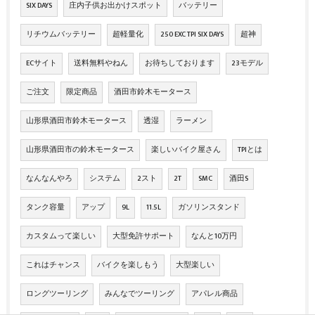
SIX DAYS
庄内子供お出かけスポット
バッテリー
リチウムバッテリー
超軽量化
250 EXC TPI SIX DAYS
超神
ECサイト
送料無料やねん
お待ちしております
23モデル
ご注文
限定商品
酒田市鈴木モータース
山形県酒田市鈴木モータース
透湿
ラーメン
山形県酒田市の鈴木モータース
楽しいバイク屋さん
TPIとは
なんなんやろ
システム
2スト
2T
SMC
酒田S
タンク容量
アップ
9L
11.5L
ガソリンスタンド
カスタムって楽しい
大型免許サポート
なんと10万円
これはチャンス
バイクを楽しもう
大型楽しい
ロングツーリング
みんなでツーリング
アパレル商品