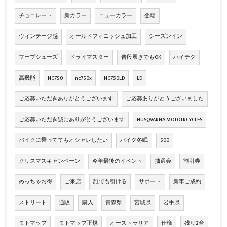
チョコレート
新カラー
ニューカラー
登場
ヴィンテージ感
オールドフィニッシュ加工
シーズンイン
フープシューズ
ドライマスター
普段履きでもOK
ハイテク
高機能
NC750
nc750x
NC750LD
LD
ご応募いただきありがとうございます
ご応募ありがとうございました
ご応募いただき誠にありがとうございます
HUSQVARNA MOTOTRCYCLES
バイクに乗っててもオシャレしたい
バイク冬眠
500
クリスマスキャンペーン
今年最後のイベント
抽選会
割引券
めっちゃお得
ご来店
誰でも引ける
サポート
新車ご成約
ストリート
通販
購入
青森県
宮城県
岩手県
モトマップ
モトマップ正規
オーストラリア
仕様
残り2台