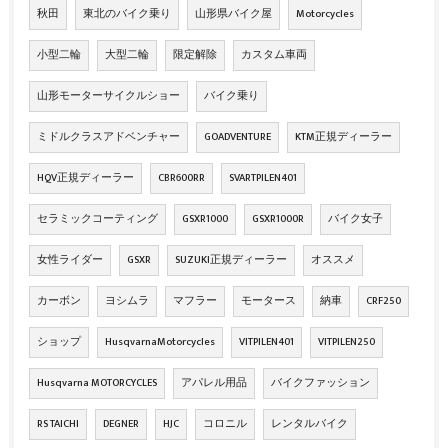
秋田
東北のバイク乗り
山形県バイク屋
Motorcycles
小型二輪
大型二輪
限定解除
カスタム車両
山形モーターサイクルショー
バイク乗り
ミドルクラスアドベンチャー
GOADVENTURE
KTM正規ディーラー
HQV正規ディーラー
CBR600RR
SVARTPILEN401
セラミックコーティング
GSXR1000
GSXR1000R
バイク女子
女性ライダー
GSXR
SUZUKI正規ディーラー
オススメ
カーボン
ヨシムラ
マフラー
モータース
納車
CRF250
ショップ
HusqvarnaMotorcycles
VITPILEN401
VITPILEN250
Husqvarna MOTORCYCLES
アパレル用品
バイクファッション
RS TAICHI
DEGNER
HJC
コロニル
レンタルバイク