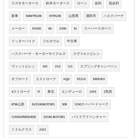
スズキモータース
鈴木モータース
ローン
金利
低金利
新車
SVARTPILEN
VITPILEN
山形県
酒田市
ハスクバーナ
メーカー
R1000
K6
2006
SS
スーパースポーツ
リッターバイク
フルカウル
中古車
ハスクバーナ・モーターサイクルズ
スヴァルトピレン
ヴィットピレン
401
250
125
スプリングキャンペーン
オフロード
２ストローク
HQV
FE250
ENDURO
4ストローク
FI
東北
エンデューロ
2019
2気筒
KTM山形
SUZUKIMOTORS
SDR
1290スーパードゥーク
1290SUPERDUKER
SZUKI MOTORS
バイクアドベンチャー
ミドルクラス
2021