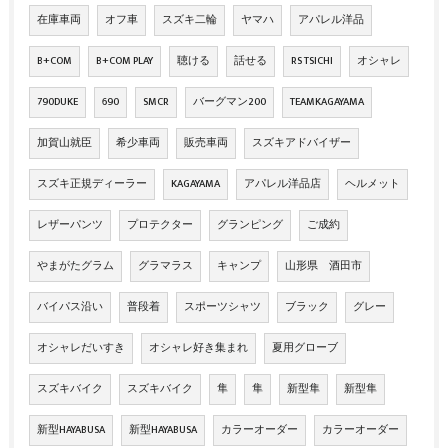
在庫車両
オフ車
スズキ二輪
ヤマハ
アパレル洋品
B+COM
B+COM PLAY
聴ける
話せる
RS TSICHI
オシャレ
790DUKE
690
SMCR
バーグマン200
TEAMKAGAYAMA
加賀山就臣
希少車両
販売車両
スズキアドバイザー
スズキ正規ディーラー
KAGAYAMA
アパレル洋品店
ヘルメット
レザーパンツ
プロテクター
グランピング
ご成約
やまがたグラム
グラマラス
キャンプ
山形県 酒田市
バイパス沿い
普段着
スポーツシャツ
ブラック
グレー
オシャレだいすき
オシャレ好き集まれ
夏用グローブ
スズキバイク
スズキバイク
隼
隼
新型隼
新型隼
新型HAYABUSA
新型HAYABUSA
カラーオーダー
カラーオーダー