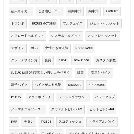
超人ネイガー
ご当地ヒーロー
御納車式
納車式
250DUKE
トランポ
SUZUKI MOTOTRS
フルフェイス
ジェットヘルメット
オフロードヘルメット
システムヘルメット
オシャレヘルメット
デザイン
軽い
女性にも大人気
Noreden901
グッドデザイン賞
受賞
GSX‐R
GSX‐R1000
カスタム多数
SUZUKI MOTORSで楽しい思い出を作ろう
紅葉
友達とバイク
親子バイク
バイクがある風景
NINJA250
NINJA250SL
RS4125
アクラボビッチ
レーシングサウンド
パワーアップ
ノーマルエキゾースト
スヴァルトピレン401
ビットピレン401
FMF
チタン
TY250Z
スコティッシュ
トライアルバイク