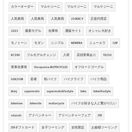
カラーオーダー
マルケジーニ
マルケジーニ
マルケジーニ
人気車両
人気車両
人気車両
250EXC-F
正規代理店
2023
最新モデル
在庫有
通販サイト
オシャレ大好き
モノトーン
モダン
シンプル
NEWERA
ニューエラ
CAP
RC390
フルモデルチェンジ
入荷
店頭実車あり
TE250
実車在庫有
Husqvarna MOTRCYCLES
オフロードゴーグル
GSX250R
若者
初バイク
バイクライフ
バイク用品
ktmj
supermoto
supermotolifestyle
bike
bikelifestyle
bikelove
bikeride
motorcycle
バイクが好きな人と繋がりたい
rstaichi
アドベンチャー
アドベンチャーフェア
JTB
JTBギフトカード
女子ツーリング
女性限定
お姫様ツーリング