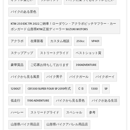
オシャレ楽しい
ワンポイント
バイクに乗ってもオシャレしたい
バイクのある景色
KTM 250 EXC TPI 2022ご納車！ローダウン・アクラポビッチマフラー・カー
ボンガード 山形県KTM正規ディーラー SUZUKI MOTORS
アクラポ
在庫新着
カスタム相談
250cc
VP401
ステップアップ
ストリートグライド
ベストショット賞
豪華賞品
ご応募お待ちしております
390ADVENTURE
バイクから見る風景
バイク男子
バイクガール
バイクボーイ
1290GT
CB1300 SUPER FOUR SP 2019年式
ＣＢ
1300
SP
低走行
1190 ADVENTURE
バイクから見る景色
バイクがある生活
ハーレー
ストリードグライド
スペシャル
参考
山形県バイク用品店
山形県バイクアパレル用品店