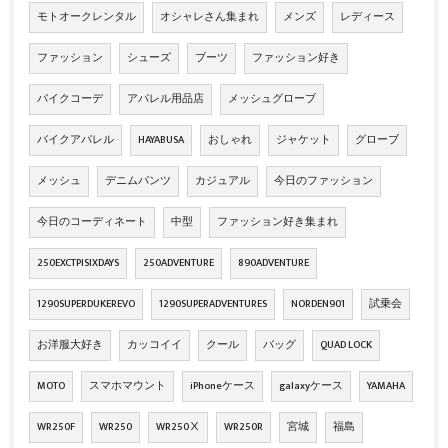
モトオークレンタル
オシャレさん集まれ
メンズ
レディース
ファッション
シューズ
ブーツ
ファッション好き
バイクコーデ
アパレル用品店
メッシュグローブ
バイクアパレル
HAYABUSA
おしゃれ
ジャケット
グローブ
メッシュ
デニムパンツ
カジュアル
今日のファッション
今日のコーディネート
中型
ファッション好き集まれ
250EXCTPISIXDAYS
250ADVENTURE
890ADVENTURE
1290SUPERDUKEREVO
1290SUPERADVENTURES
NORDEN901
試乗会
お洋服大好き
カッコイイ
クール
バッグ
QUAD LOCK
MOTO
スマホマウント
iPhoneケース
galaxyケース
YAMAHA
WR250F
WR250
WR250Ⅹ
WR250R
宮城
福島