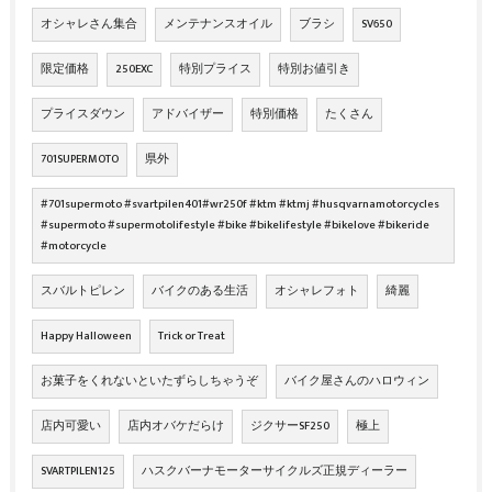
オシャレさん集合
メンテナンスオイル
ブラシ
SV650
限定価格
250EXC
特別プライス
特別お値引き
プライスダウン
アドバイザー
特別価格
たくさん
701SUPERMOTO
県外
#701supermoto #svartpilen401#wr250f #ktm #ktmj #husqvarnamotorcycles
#supermoto #supermotolifestyle #bike #bikelifestyle #bikelove #bikeride
#motorcycle
スバルトピレン
バイクのある生活
オシャレフォト
綺麗
Happy Halloween
Trick or Treat
お菓子をくれないといたずらしちゃうぞ
バイク屋さんのハロウィン
店内可愛い
店内オバケだらけ
ジクサーSF250
極上
SVARTPILEN125
ハスクバーナモーターサイクルズ正規ディーラー