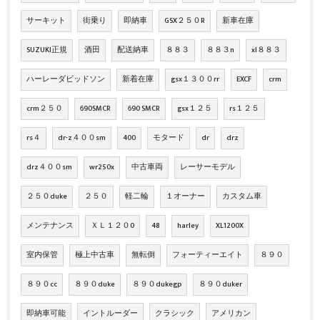
サーキット
街乗り
即納車
GSX２５０R
新車在庫
SUZUKI正規
酒田
配送納車
８８３
８８３n
xl８８３
ハーレーダビッドソン
新着在庫
gsx１３００rr
EXCF
crm
crm２５０
690SMCR
690 SMCR
gsx１２５
rs１２５
rs４
dr-z４００sm
400
モタード
dr
drz
drz４００sm
wr250x
中古車両
レーサーモデル
２５０duke
２５０
軽二輪
１オーナー
カスタム車
メンテナンス
ＸＬ１２０0
48
harley
XL1200X
室内保管
極上中古車
無転倒
フォーティーエイト
８９０
８９０cc
８９０duke
８９０dukegp
８９０duker
即納車可能
イントルーダー
クラシック
アメリカン