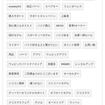
monkey125
純正パーツ
スペアキー
フェンダーレス
購入サポート
サポートキャンペーン
上級者
初心者にもオススメ
バイク購入
GB350
新車1オーナー
現行モデル
スポーティーモデル
バイク好き
在庫一掃セール
ライダー
バイク好きな人と繋がりたい
ポイント使用
お買い物
用品
パーツ
アプリ
ウェビックアプリ
ウェビックパートナーストア
加盟店
890ADV
レンタルアップ
新着車両
ご応募ありがとうございます
キーホルダー
シリコン素材
傷つかない
ストリートモデル
ディーラーオリジナルサポート
オフロードモデル
クリスマス
クリスマスフェア
デメル
オーストリア
ウィーン