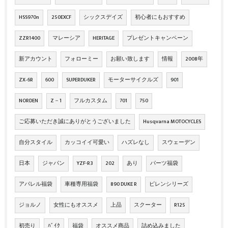
HSS970n
250EXCF
シックスデイズ
初心者にもおすすめ
ZZR1400
マレーシア
HERITAGE
プレゼントキャンペーン
新アカウント
フォローミー
お願い致します
情報
2008年
ZX‐6R
600
SUPERDUKER
モーターサイクルズ
901
NORDEN
Z－1
フルカスタム
701
750
ご応募いただき誠にありがとうございました
Husqvarna MOTOCYCLES
自分スタイル
カッコイイ可愛い
ハズレなし
スウェーデン
日本
ジャパン
YZF-R3
202
あり
パーツ福袋
アパレル福袋
車種専用福袋
890 DUKE R
ピレンシリーズ
ジョルノ
女性にもオススメ
上品
スクーター
R125
初売り
ﾊﾞｲｸ
福袋
オススメ商品
詰め込みました