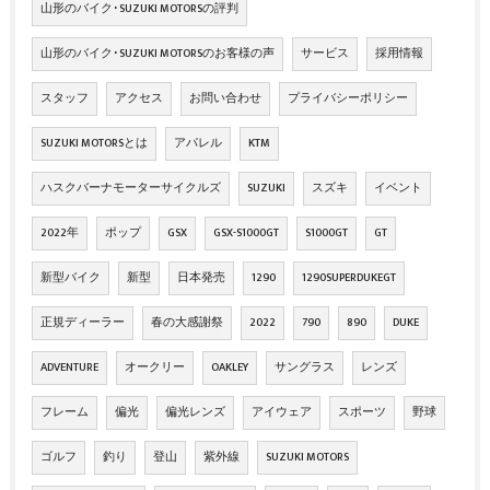
山形のバイク･SUZUKI MOTORSの評判
山形のバイク･SUZUKI MOTORSのお客様の声
サービス
採用情報
スタッフ
アクセス
お問い合わせ
プライバシーポリシー
SUZUKI MOTORSとは
アパレル
KTM
ハスクバーナモーターサイクルズ
SUZUKI
スズキ
イベント
2022年
ポップ
GSX
GSX-S1000GT
S1000GT
GT
新型バイク
新型
日本発売
1290
1290SUPERDUKEGT
正規ディーラー
春の大感謝祭
2022
790
890
DUKE
ADVENTURE
オークリー
OAKLEY
サングラス
レンズ
フレーム
偏光
偏光レンズ
アイウェア
スポーツ
野球
ゴルフ
釣り
登山
紫外線
SUZUKI MOTORS