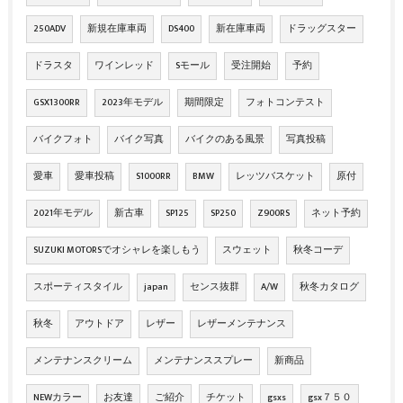
250ADV
新規在庫車両
DS400
新在庫車両
ドラッグスター
ドラスタ
ワインレッド
Sモール
受注開始
予約
GSX1300RR
2023年モデル
期間限定
フォトコンテスト
バイクフォト
バイク写真
バイクのある風景
写真投稿
愛車
愛車投稿
S1000RR
BMW
レッツバスケット
原付
2021年モデル
新古車
SP125
SP250
Z900RS
ネット予約
SUZUKI MOTORSでオシャレを楽しもう
スウェット
秋冬コーデ
スポーティスタイル
japan
センス抜群
A/W
秋冬カタログ
秋冬
アウトドア
レザー
レザーメンテナンス
メンテナンスクリーム
メンテナンススプレー
新商品
NEWカラー
お友達
ご紹介
チケット
gsxs
gsx７５０