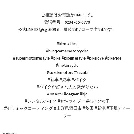
ご相談はお電話かLINEまで↓
電話番号 0234–25-0779
公式LINE ID @cgt6095l←最後のlはローマ字のLです。
#ktm #ktmj
#husqvarnamotorcycles
#supermotolifestyle #bike #bikelifestyle #bikelove #bikeride
#motorcycle
#suzukimotors #suzuki
#新車 #納車 #バイク
#バイクが好きな人と繋がりたい
#rstaichi #degner #hjc
#レンタルバイク #女性ライダー #バイク女子
#セラミックコーティング #山形県酒田市 #秋田 #新潟 #正規ディー
ラー