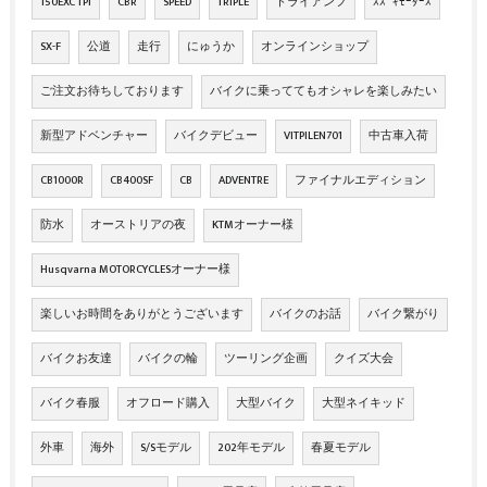
150EXC TPI
CBR
SPEED
TRIPLE
トライアンフ
ｽｽﾞｷﾓｰﾀｰｽ
SX-F
公道
走行
にゅうか
オンラインショップ
ご注文お待ちしております
バイクに乗っててもオシャレを楽しみたい
新型アドベンチャー
バイクデビュー
VITPILEN701
中古車入荷
CB1000R
CB400SF
CB
ADVENTRE
ファイナルエディション
防水
オーストリアの夜
KTMオーナー様
Husqvarna MOTORCYCLESオーナー様
楽しいお時間をありがとうございます
バイクのお話
バイク繋がり
バイクお友達
バイクの輪
ツーリング企画
クイズ大会
バイク春服
オフロード購入
大型バイク
大型ネイキッド
外車
海外
S/Sモデル
202年モデル
春夏モデル