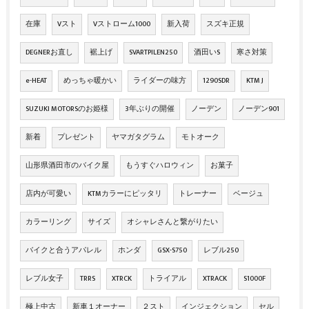
在庫
Vスト
Vストローム1000
新入荷
スズキ正規
DEGNERお直し
裾上げ
SVARTPILEN250
酒田いS
寒さ対策
e-HEAT
めっちゃ暖かい
ライダーの味方
1290SDR
KTM J
SUZUKI MOTORSのお姫様
3年ぶりの開催
ノーデン
ノーデン901
新着
プレゼント
ヤマガタグラム
モトオーク
山形県酒田市のバイク屋
もうすぐハロウィン
お菓子
店内が可愛い
KTMカラーにピッタリ
トレーナー
ベージュ
カラーリング
サイズ
オシャレさんと繋がりたい
バイクと合うアパレル
ホンダ
GSX-S750
レブル250
レブル女子
TRRS
XTRCK
トライアル
XTRACK
S1000F
極上中古
新車１オーナー
２スト
インジェクション
セル