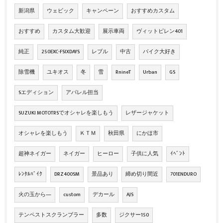
新潟県
ウェビック
キャンペーン
おすすめカスタム
おすすめ
カスタム大歓迎
展示車両
ヴィットピレン401
純正
250EXC-FSIXDAYS
レブル
中古
バイク大好き
除雪機
ユキオス
冬
雪
RnineT
Urban
GS
Sエディション
アパレル担当
SUZUKI MOTOTRSでオシャレを楽しもう
レザージャケット
オシャレを楽しもう
ＫＴＭ
秋田県
にかほ市
超神ネイガー
ネイガー
ヒーロー
子供に人気
ｲﾍﾞﾝﾄ
ﾚﾝﾀﾙﾊﾞｲｸ
DRZ400SM
景品あり
締め切り間近
701ENDURO
火の玉から―
custom
デカール
AJS
テンペストスクランブラー
多数
ジクサー150