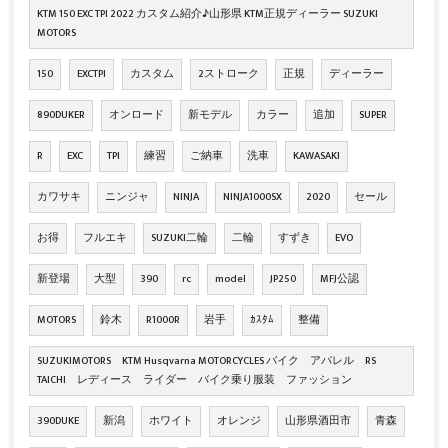
KTM 150 EXC TPI 2022 カスタム紹介♪山形県 KTM正規ディーラー SUZUKI
MOTORS
150
EXCTPI
カスタム
2ストローク
正規
ディーラー
890DUKER
オンロード
新モデル
カラー
追加
SUPER
R
EXC
TPI
練習
ご納車
洗車
KAWASAKI
カワサキ
ニンジャ
NINJA
NINJA1000SX
2020
セール
お得
フルエキ
SUZUKI二輪
二輪
すずき
EVO
新登場
大型
390
rc
model
JP250
MFJ公認
MOTORS
鈴木
R1000R
岩手
ｶｽﾀﾑ
整備
SUZUKIMOTORS KTM Husqvarna MOTORCYCLES バイク アパレル RS
TAICHI レディース ライダー バイク乗り服装 ファッション
390DUKE
新潟
ホワイト
オレンジ
山形県酒田市
青森