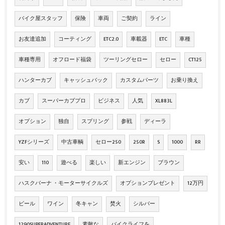
バイク屋スタッフ
保険
車両
ご契約
ライン
お友達追加
コーティング
ETC2.0
車載器
ETC
車種
車種専用
オフロード福袋
ツーリングセロー
セロー
CT125
ハンターカブ
キャッシュバック
カスタムパーツ
お乗り換え
カブ
スーパーカブプロ
ビジネス
人気
XL883L
オプション
独自
スプリング
参戦
ディーラ
YZFシリーズ
中古車輌
セロー250
250R
S
1000
RR
安い
110
遊べる
楽しい
新エンジン
ブラウン
ハスクバーナ ・モーターサイクルズ
オプションプレゼント
12万円
ビール
ワイン
冬キャン
焚火
シルバー
1290SUPERADVENTURE
素敵な
バイクライフを