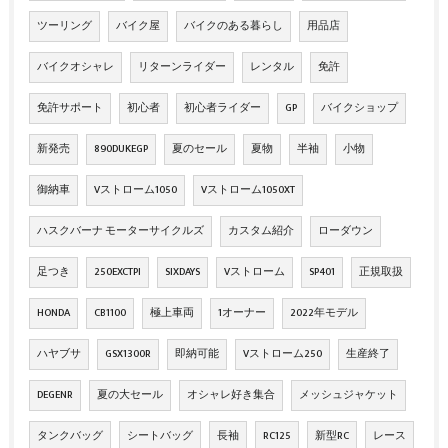
ツーリング
バイク屋
バイクのある暮らし
用品店
バイクオシャレ
リターンライダー
レンタル
免許
免許サポート
初心者
初心者ライダー
GP
バイクショップ
新発売
890DUKEGP
夏のセール
夏物
半袖
小物
御納車
Vストローム1050
Vストローム1050XT
ハスクバーナ モーターサイクルズ
カスタム紹介
ローダウン
足つき
250EXCTPI
SIXDAYS
Vストローム
SP401
正規取扱
HONDA
CB1100
極上車両
1オーナー
2022年モデル
ハヤブサ
GSX1300R
即納可能
Vストローム250
生産終了
DEGENR
夏の大セール
オシャレ好き集合
メッシュジャケット
タンクバッグ
シートバッグ
長袖
RC125
新型RC
レース