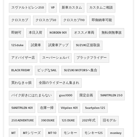
スヴァルトピレン250
VP
新車カスタム
カスタムご相談
クロスカブ
クロスカブ50
クロスカブ110
即御納車可能
即納可
本日入荷
NORDEN 901
オススメ車両
無転倒無事故
125duke
試乗車
試乗車アップ
SUZUKI正規取扱
アドバイザー店
スーパーシェルパ
ブラックフライデー
BLACK FRIDAY
ビッグなSAIL
SUZUKI MOTORSへ集合
買わなきゃ損
全国のライダーさん集まれ
バイク好きにはたまらない
gsxs1000
限定企画
SVARTPILEN 250
SVARTPILEN 401
在庫一掃
Vitpilen 401
Svartpilen 125
250 ADVENTURE
390 DUKE
125 DUKE
2021年式
旧モデル
MT
MTシリーズ
MT-10
モンキー
モンキー125
monkey