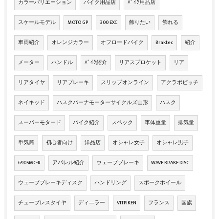
カラーバリエーション
バイク用品店
ﾊﾞｲｸ用品店
スケールモデル
MOTO GP
300 EXC
飾りたい
飾れる
車両紹介
オレンジカラー
オフロードバイク
Braktec
紹介
メーター
ハンドル
ﾊﾞｲｸ紹介
リアスプロケット
リア
リアタイヤ
リアブレーキ
スリップオンライン
アクラポビッチ
ネイキッド
ハスクバーナモーターサイクルズ山形
ハスク
スーパーモタード
バイク紹介
スペック
車体重量
排気量
単気筒
初心者向け
洋品店
オシャレ女子
オシャレ男子
690SMC-R
アパレル紹介
ウェーブブレーキ
WAVE BRAKE DISC
ウェーブブレーキディスク
ハンドリング
スポークホイール
チューブレスタイヤ
ディ―ラー
VITPIKEN
フランス
国旗