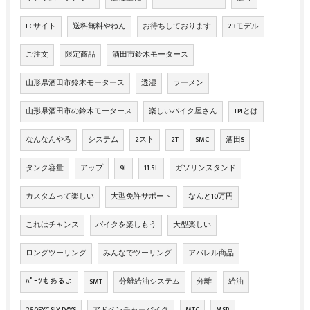
ECサイト
送料無料やねん
お待ちしております
23モデル
ご注文
限定商品
酒田市鈴木モータース
山形県酒田市鈴木モータース
透湿
ラーメン
山形県酒田市の鈴木モータース
楽しいバイク屋さん
TPIとは
なんなんやろ
システム
2スト
2T
SMC
酒田S
タンク容量
アップ
9L
11.5L
ガソリンスタンド
カスタムって楽しい
大型免許サポート
なんと10万円
これはチャンス
バイクを楽しもう
大型楽しい
ロングツーリング
みんなでツーリング
アパレル商品
ﾊﾟｰﾂもあるよ
SMT
分離給油システム
分離
給油