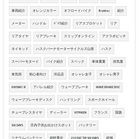
車両紹介
オレンジカラー
オフロードバイク
Braktec
紹介
メーター
ハンドル
ﾊﾞｲｸ紹介
リアスプロケット
リア
リアタイヤ
リアブレーキ
スリップオンライン
アクラポビッチ
ネイキッド
ハスクバーナモーターサイクルズ山形
ハスク
スーパーモタード
バイク紹介
スペック
車体重量
排気量
単気筒
初心者向け
洋品店
オシャレ女子
オシャレ男子
690SMC-R
アパレル紹介
ウェーブブレーキ
WAVE BRAKE DISC
ウェーブブレーキディスク
ハンドリング
スポークホイール
チューブレスタイヤ
ディ―ラー
VITPIKEN
フランス
国旗
SIX DAYS
庄内子供お出かけスポット
バッテリー
リチウムバッテリー
超軽量化
250 EXC TPI SIX DAYS
超神