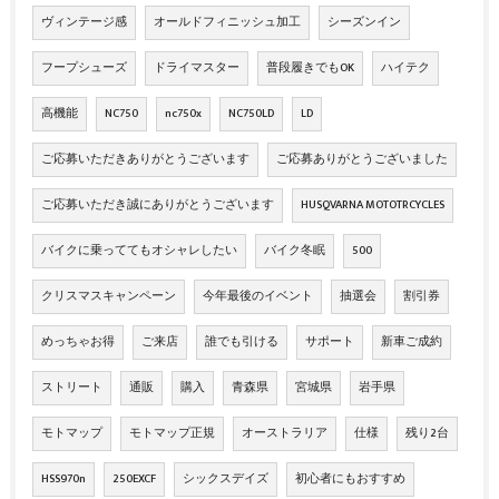
ヴィンテージ感
オールドフィニッシュ加工
シーズンイン
フープシューズ
ドライマスター
普段履きでもOK
ハイテク
高機能
NC750
nc750x
NC750LD
LD
ご応募いただきありがとうございます
ご応募ありがとうございました
ご応募いただき誠にありがとうございます
HUSQVARNA MOTOTRCYCLES
バイクに乗っててもオシャレしたい
バイク冬眠
500
クリスマスキャンペーン
今年最後のイベント
抽選会
割引券
めっちゃお得
ご来店
誰でも引ける
サポート
新車ご成約
ストリート
通販
購入
青森県
宮城県
岩手県
モトマップ
モトマップ正規
オーストラリア
仕様
残り2台
HSS970n
250EXCF
シックスデイズ
初心者にもおすすめ