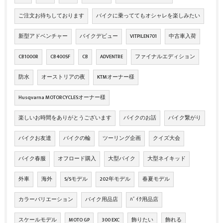
ご注文お待ちしております
バイクに乗っててもオシャレを楽しみたい
新型アドベンチャー
バイクデビュー
VITPILEN701
中古車入荷
CB1000R
CB400SF
CB
ADVENTRE
ファイナルエディション
防水
オーストリアの夜
KTMオーナー様
Husqvarna MOTORCYCLESオーナー様
楽しいお時間をありがとうございます
バイクのお話
バイク繋がり
バイクお友達
バイクの輪
ツーリング企画
クイズ大会
バイク春服
オフロード購入
大型バイク
大型ネイキッド
外車
海外
S/Sモデル
202年モデル
春夏モデル
カラーバリエーション
バイク用品店
ﾊﾞｲｸ用品店
スケールモデル
MOTO GP
300 EXC
飾りたい
飾れる