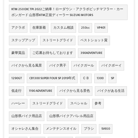
KTM 250 EXC TPI 2022ご納車！ローダウン・アクラポビッチマフラー・カー
ボンガード 山形県KTM正規ディーラー SUZUKI MOTORS
アクラポ
在庫新着
カスタム相談
250cc
VP401
ステップアップ
ストリートグライド
ベストショット賞
豪華賞品
ご応募お待ちしております
390ADVENTURE
バイクから見る風景
バイク男子
バイクガール
バイクボーイ
1290GT
CB1300 SUPER FOUR SP 2019年式
ＣＢ
1300
SP
低走行
1190 ADVENTURE
バイクから見る景色
バイクがある生活
ハーレー
ストリードグライド
スペシャル
参考
山形県バイク用品店
山形県バイクアパレル用品店
オシャレさん集合
メンテナンスオイル
ブラシ
SV650