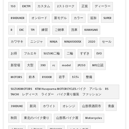
150
EXCTPI
カスタム
2ストローク
正規
ディーラー
890DUKER
オンロード
新モデル
カラー
追加
SUPER
R
EXC
TPI
練習
ご納車
洗車
KAWASAKI
カワサキ
ニンジャ
NINJA
NINJA1000SX
2020
セール
お得
フルエキ
SUZUKI二輪
二輪
すずき
EVO
新登場
大型
390
rc
model
JP250
MFJ公認
MOTORS
鈴木
R1000R
岩手
ｶｽﾀﾑ
整備
SUZUKIMOTORS KTM Husqvarna MOTORCYCLES バイク アパレル RS
TAICHI レディース ライダー バイク乗り服装 ファッション
390DUKE
新潟
ホワイト
オレンジ
山形県酒田市
青森
秋田
東北のバイク乗り
山形県バイク屋
Motorcycles