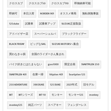
クロスカブ
クロスカブ50
クロスカブ110
即御納車可能
即納可
本日入荷
NORDEN 901
オススメ車両
無転倒無事故
125duke
試乗車
試乗車アップ
SUZUKI正規取扱
アドバイザー店
スーパーシェルパ
ブラックフライデー
BLACK FRIDAY
ビッグなSAIL
SUZUKI MOTORSへ集合
買わなきゃ損
全国のライダーさん集まれ
バイク好きにはたまらない
gsxs1000
限定企画
SVARTPILEN 250
SVARTPILEN 401
在庫一掃
Vitpilen 401
Svartpilen 125
250 ADVENTURE
390 DUKE
125 DUKE
2021年式
旧モデル
MT
MTシリーズ
MT-10
モンキー
モンキー125
monkey
monkey125
純正パーツ
スペアキー
フェンダーレス