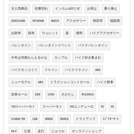
大人気商品
在庫切れ
インカムGETだぜ
お得な
乗り換え
ZRX1200R
VF1000R
W650
アクセサリー
秋田市
福島県
お財布
財布
ウォレット
楽
便利
バイクアクセサリー
バレンタイン
バレンタインイベント
バイクバレンタイン
今年は何個もらえるかな
カップル
バイク好き集まれ
バイクカッコイイ
イケメン
バイクイケメン
ADV
ニューモデル
ABS
トラクションコントロール
バイク新車
決算セール
ZRX
1200
さかたし
R1200GS
701スーパーモト
スーパーモト
701エンデューロ
TE
FE
150EXC TPI
CBR
SPEED
TRIPLE
トライアンフ
ｽｽﾞｷﾓｰﾀｰｽ
SX-F
公道
走行
にゅうか
オンラインショップ