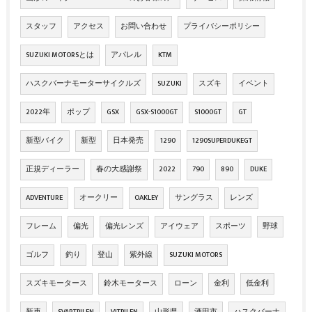
スタッフ
アクセス
お問い合わせ
プライバシーポリシー
SUZUKI MOTORSとは
アパレル
KTM
ハスクバーナモーターサイクルズ
SUZUKI
スズキ
イベント
2022年
ポップ
GSX
GSX-S1000GT
S1000GT
GT
新型バイク
新型
日本発売
1290
1290SUPERDUKEGT
正規ディーラー
春の大感謝祭
2022
790
890
DUKE
ADVENTURE
オークリー
OAKLEY
サングラス
レンズ
フレーム
偏光
偏光レンズ
アイウェア
スポーツ
野球
ゴルフ
釣り
登山
紫外線
SUZUKI MOTORS
スズキモータース
鈴木モータース
ローン
金利
低金利