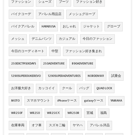
ファッション
シューズ
ブーツ
ファッション好き
バイクコーデ
アパレル用品店
メッシュグローブ
バイクアパレル
HAYABUSA
おしゃれ
ジャケット
グローブ
メッシュ
デニムパンツ
カジュアル
今日のファッション
今日のコーディネート
中型
ファッション好き集まれ
250EXCTPISIXDAYS
250ADVENTURE
890ADVENTURE
1290SUPERDUKEREVO
1290SUPERADVENTURES
NORDEN901
試乗会
お洋服大好き
カッコイイ
クール
バッグ
QUAD LOCK
MOTO
スマホマウント
iPhoneケース
galaxyケース
YAMAHA
WR250F
WR250
WR250Ⅹ
WR250R
宮城
福島
在庫車両
オフ車
スズキ二輪
ヤマハ
アパレル洋品