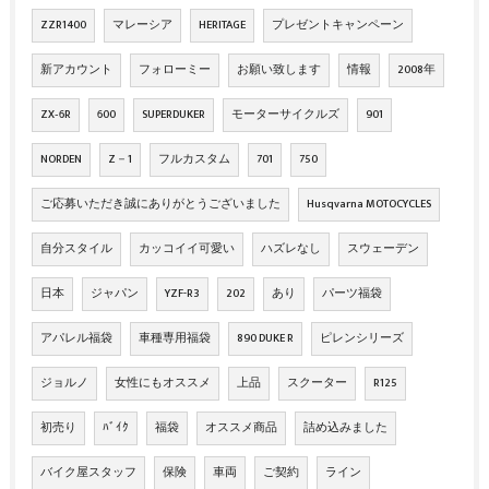
ZZR1400
マレーシア
HERITAGE
プレゼントキャンペーン
新アカウント
フォローミー
お願い致します
情報
2008年
ZX‐6R
600
SUPERDUKER
モーターサイクルズ
901
NORDEN
Z－1
フルカスタム
701
750
ご応募いただき誠にありがとうございました
Husqvarna MOTOCYCLES
自分スタイル
カッコイイ可愛い
ハズレなし
スウェーデン
日本
ジャパン
YZF-R3
202
あり
パーツ福袋
アパレル福袋
車種専用福袋
890 DUKE R
ピレンシリーズ
ジョルノ
女性にもオススメ
上品
スクーター
R125
初売り
ﾊﾞｲｸ
福袋
オススメ商品
詰め込みました
バイク屋スタッフ
保険
車両
ご契約
ライン