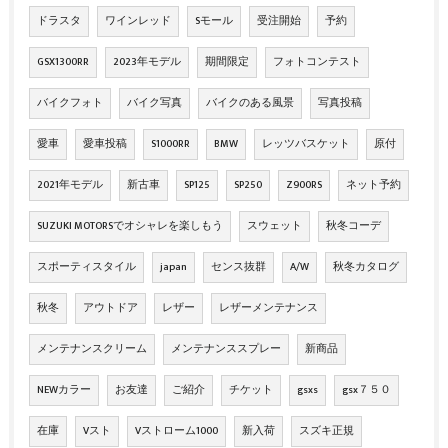
ドラスタ
ワインレッド
Sモール
受注開始
予約
GSX1300RR
2023年モデル
期間限定
フォトコンテスト
バイクフォト
バイク写真
バイクのある風景
写真投稿
愛車
愛車投稿
S1000RR
BMW
レッツバスケット
原付
2021年モデル
新古車
SP125
SP250
Z900RS
ネット予約
SUZUKI MOTORSでオシャレを楽しもう
スウェット
秋冬コーデ
スポーティスタイル
japan
センス抜群
A/W
秋冬カタログ
秋冬
アウトドア
レザー
レザーメンテナンス
メンテナンスクリーム
メンテナンススプレー
新商品
NEWカラー
お友達
ご紹介
チケット
gsxs
gsx７５０
在庫
Vスト
Vストローム1000
新入荷
スズキ正規