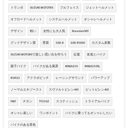
トランポ
SUZUKI MOTOTRS
フルフェイス
ジェットヘルメット
オフロードヘルメット
システムヘルメット
オシャレヘルメット
デザイン
軽い
女性にも大人気
Noreden901
グッドデザイン賞
受賞
GSX‐R
GSX‐R1000
カスタム多数
SUZUKI MOTORSで楽しい思い出を作ろう
紅葉
友達とバイク
親子バイク
バイクがある風景
NINJA250
NINJA250SL
RS4125
アクラボビッチ
レーシングサウンド
パワーアップ
ノーマルエキゾースト
スヴァルトピレン401
ビットピレン401
FMF
チタン
TY250Z
スコティッシュ
トライアルバイク
オシャレ楽しい
ワンポイント
バイクに乗ってもオシャレしたい
バイクのある景色