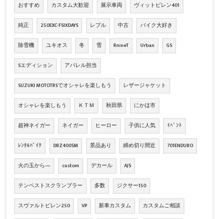
おすすめ
カスタム大歓迎
展示車両
ヴィットピレン401
純正
250EXC-FSIXDAYS
レブル
中古
バイク大好き
除雪機
ユキオス
冬
雪
RnineT
Urban
GS
Sエディション
アパレル担当
SUZUKI MOTOTRSでオシャレを楽しもう
レザージャケット
オシャレを楽しもう
ＫＴＭ
秋田県
にかほ市
超神ネイガー
ネイガー
ヒーロー
子供に人気
ｲﾍﾞﾝﾄ
ﾚﾝﾀﾙﾊﾞｲｸ
DRZ400SM
景品あり
締め切り間近
701ENDURO
火の玉から―
custom
デカール
AJS
テンペストスクランブラー
多数
ジクサー150
スヴァルトピレン250
VP
新車カスタム
カスタムご相談