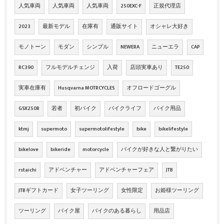
人気車両
人気車両
人気車両
250EXC-F
正規代理店
2023
最新モデル
在庫有
通販サイト
オシャレ大好き
モノトーン
モダン
シンプル
NEWERA
ニューエラ
CAP
RC390
フルモデルチェンジ
入荷
店頭実車あり
TE250
実車在庫有
Husqvarna MOTRCYCLES
オフロードゴーグル
GSX250R
若者
初バイク
バイクライフ
バイク用品
ktmj
supermoto
supermotolifestyle
bike
bikelifestyle
bikelove
bikeride
motorcycle
バイクが好きな人と繋がりたい
rstaichi
アドベンチャー
アドベンチャーフェア
JTB
JTBギフトカード
女子ツーリング
女性限定
お姫様ツーリング
ツーリング
バイク屋
バイクのある暮らし
用品店