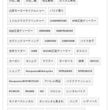
小型二輪
大型二輪
限定解除
カスタム車両
山形モーターサイクルショー
バイク乗り
ミドルクラスアドベンチャー
GOADVENTURE
KTM正規ディーラー
HQV正規ディーラー
CBR600RR
SVARTPILEN401
セラミックコーティング
GSXR1000
GSXR1000R
バイク女子
女性ライダー
GSXR
SUZUKI正規ディーラー
オススメ
カーボン
ヨシムラ
マフラー
モータース
納車
CRF250
ショップ
HusqvarnaMotorcycles
VITPILEN401
VITPILEN250
Husqvarna MOTORCYCLES
アパレル用品
バイクファッション
RS TAICHI
DEGNER
HJC
コロニル
レンタルバイク
モトオークレンタル
オシャレさん集まれ
メンズ
レディース