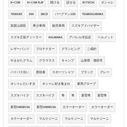
B+COM
B+COM PLAY
聴ける
話せる
RS TSICHI
オシャレ
790DUKE
690
SMCR
バーグマン200
TEAMKAGAYAMA
加賀山就臣
希少車両
販売車両
スズキアドバイザー
スズキ正規ディーラー
KAGAYAMA
アパレル洋品店
ヘルメット
レザーパンツ
プロテクター
グランピング
ご成約
やまがたグラム
グラマラス
キャンプ
山形県 酒田市
バイパス沿い
普段着
スポーツシャツ
ブラック
グレー
オシャレだいすき
オシャレ好き集まれ
夏用グローブ
スズキバイク
スズキバイク
隼
隼
新型隼
新型隼
新型HAYABUSA
新型HAYABUSA
カラーオーダー
カラーオーダー
カラーオーダー
マルケジーニ
マルケジーニ
マルケジーニ