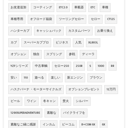
お友達追加
コーティング
ETC2.0
車載器
ETC
車種
車種専用
オフロード福袋
ツーリングセロー
セロー
CT125
ハンターカブ
キャッシュバック
カスタムパーツ
お乗り換え
カブ
スーパーカブプロ
ビジネス
人気
XL883L
オプション
独自
スプリング
参戦
ディーラ
YZFシリーズ
中古車輌
セロー250
250R
S
1000
RR
安い
110
遊べる
楽しい
新エンジン
ブラウン
ハスクバーナ ・モーターサイクルズ
オプションプレゼント
12万円
ビール
ワイン
冬キャン
焚火
シルバー
1290SUPERADVENTURE
素敵な
バイクライフを
素敵なご縁に感謝
インカム
ビーコム
B+COM 6X
6X