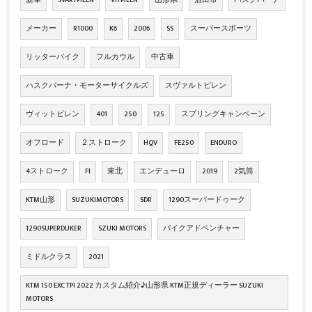
新車
SVARTPILEN
VITPILEN
山形県
酒田市
ハスクバーナ
メーカー
R1000
K6
2006
SS
スーパースポーツ
リッターバイク
フルカウル
中古車
ハスクバーナ・モーターサイクルズ
スヴァルトピレン
ヴィットピレン
401
250
125
スプリングキャンペーン
オフロード
２ストローク
HQV
FE250
ENDURO
4ストローク
FI
東北
エンデューロ
2019
2気筒
KTM山形
SUZUKIMOTORS
SDR
1290スーパードゥーク
1290SUPERDUKER
SZUKI MOTORS
バイクアドベンチャー
ミドルクラス
2021
KTM 150 EXC TPI 2022 カスタム紹介♪山形県 KTM正規ディーラー SUZUKI
MOTORS