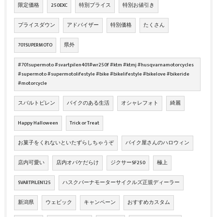
限定価格
250EXC
特別プライス
特別お値引き
プライスダウン
アドバイザー
特別価格
たくさん
701SUPERMOTO
県外
#701supermoto #svartpilen401#wr250f #ktm #ktmj #husqvarnamotorcycles
#supermoto #supermotolifestyle #bike #bikelifestyle #bikelove #bikeride
#motorcycle
スバルトピレン
バイクのある生活
オシャレフォト
綺麗
Happy Halloween
Trick or Treat
お菓子をくれないといたずらしちゃうぞ
バイク屋さんのハロウィン
店内可愛い
店内オバケだらけ
ジクサーSF250
極上
SVARTPILEN125
ハスクバーナモーターサイクルズ正規ディーラー
新潟県
ウェビック
キャンペーン
おすすめカスタム