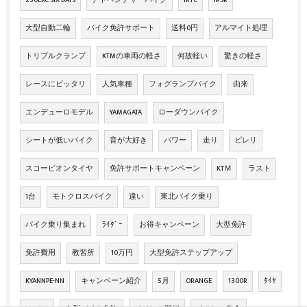
250EXC SIX DAYS
アドベンチャーバイク
MTC
MSR
大型自動二輪
バイク免許サポート
送料0円
アルマイト処理
トリプルクランプ
KTMの車両の軽さ
何故軽い
驚きの軽さ
レースにピッタリ
人気車種
フォグランプバイク
由来
エンデューロモデル
YAMAGATA
ローダウンバイク
シートが低いバイク
音が大好き
パワー
走り
ピレリ
スコーピオンタイヤ
免許サポートキャンペーン
KTＭ
ラスト
1台
モトクロスバイク
違い
東北バイク乗り
バイク乗り集まれ
ﾗｲﾀﾞｰ
お得キャンペーン
大型免許
免許費用
教習所
10万円
大型免許ステップアップ
KYANNPE-NN
キャンペーン紹介
5月
ORANGE
1300R
ﾀｲﾔ