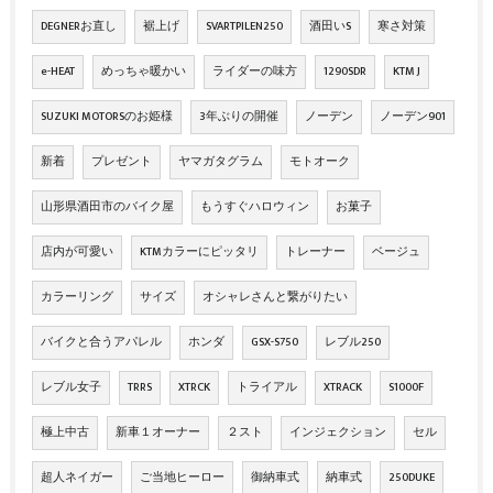
DEGNERお直し
裾上げ
SVARTPILEN250
酒田いS
寒さ対策
e-HEAT
めっちゃ暖かい
ライダーの味方
1290SDR
KTM J
SUZUKI MOTORSのお姫様
3年ぶりの開催
ノーデン
ノーデン901
新着
プレゼント
ヤマガタグラム
モトオーク
山形県酒田市のバイク屋
もうすぐハロウィン
お菓子
店内が可愛い
KTMカラーにピッタリ
トレーナー
ベージュ
カラーリング
サイズ
オシャレさんと繋がりたい
バイクと合うアパレル
ホンダ
GSX-S750
レブル250
レブル女子
TRRS
XTRCK
トライアル
XTRACK
S1000F
極上中古
新車１オーナー
２スト
インジェクション
セル
超人ネイガー
ご当地ヒーロー
御納車式
納車式
250DUKE