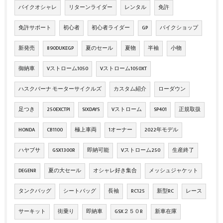
バイクオシャレ
リターンライダー
レンタル
免許
免許サポート
初心者
初心者ライダー
GP
バイクショップ
新発売
890DUKEGP
夏のセール
夏物
半袖
小物
御納車
Vストローム1050
Vストローム1050XT
ハスクバーナ モーターサイクルズ
カスタム紹介
ローダウン
足つき
250EXCTPI
SIXDAYS
Vストローム
SP401
正規取扱
HONDA
CB1100
極上車両
1オーナー
2022年モデル
ハヤブサ
GSX1300R
即納可能
Vストローム250
生産終了
DEGENR
夏の大セール
オシャレ好き集合
メッシュジャケット
タンクバッグ
シートバッグ
長袖
RC125
新型RC
レース
サーキット
街乗り
即納車
GSX２５０R
新車在庫