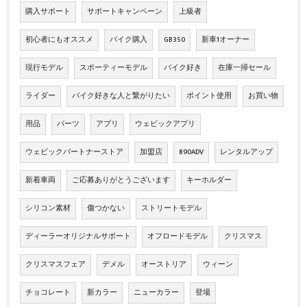
購入サポート
サポートキャンペーン
上級者
初心者にもオススメ
バイク購入
GB350
新車1オーナー
現行モデル
スポーティーモデル
バイク好き
在庫一掃セール
ライダー
バイク好きな人と繋がりたい
ポイント使用
お買い物
用品
パーツ
アプリ
ウェビックアプリ
ウェビックパートナーストア
加盟店
890ADV
レンタルアップ
新着車両
ご応募ありがとうございます
キーホルダー
シリコン素材
傷つかない
ストリートモデル
ディーラーオリジナルサポート
オフロードモデル
クリスマス
クリスマスフェア
デメル
オーストリア
ウィーン
チョコレート
新カラー
ニューカラー
登場