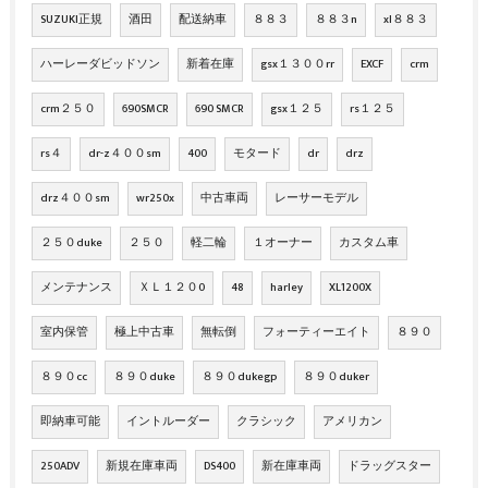
SUZUKI正規
酒田
配送納車
８８３
８８３n
xl８８３
ハーレーダビッドソン
新着在庫
gsx１３００rr
EXCF
crm
crm２５０
690SMCR
690 SMCR
gsx１２５
rs１２５
rs４
dr-z４００sm
400
モタード
dr
drz
drz４００sm
wr250x
中古車両
レーサーモデル
２５０duke
２５０
軽二輪
１オーナー
カスタム車
メンテナンス
ＸＬ１２０0
48
harley
XL1200X
室内保管
極上中古車
無転倒
フォーティーエイト
８９０
８９０cc
８９０duke
８９０dukegp
８９０duker
即納車可能
イントルーダー
クラシック
アメリカン
250ADV
新規在庫車両
DS400
新在庫車両
ドラッグスター