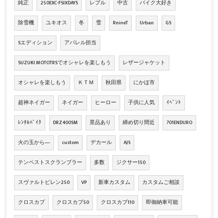
純正
250EXC-FSIXDAYS
レブル
中古
バイク大好き
除雪機
ユキオス
冬
雪
RnineT
Urban
GS
Sエディション
アパレル担当
SUZUKI MOTOTRSでオシャレを楽しもう
レザージャケット
オシャレを楽しもう
ＫＴＭ
秋田県
にかほ市
超神ネイガー
ネイガー
ヒーロー
子供に人気
ｲﾍﾞﾝﾄ
ﾚﾝﾀﾙﾊﾞｲｸ
DRZ400SM
景品あり
締め切り間近
701ENDURO
火の玉から―
custom
デカール
AJS
テンペストスクランブラー
多数
ジクサー150
スヴァルトピレン250
VP
新車カスタム
カスタムご相談
クロスカブ
クロスカブ50
クロスカブ110
即御納車可能