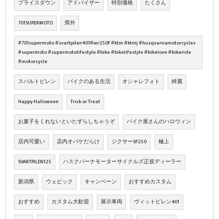
プライスダウン
アドバイザー
特別価格
たくさん
701SUPERMOTO
県外
#701supermoto #svartpilen401#wr250f #ktm #ktmj #husqvarnamotorcycles
#supermoto #supermotolifestyle #bike #bikelifestyle #bikelove #bikeride
#motorcycle
スバルトピレン
バイクのある生活
オシャレフォト
綺麗
Happy Halloween
Trick or Treat
お菓子をくれないといたずらしちゃうぞ
バイク屋さんのハロウィン
店内可愛い
店内オバケだらけ
ジクサーSF250
極上
SVARTPILEN125
ハスクバーナモーターサイクルズ正規ディーラー
新潟県
ウェビック
キャンペーン
おすすめカスタム
おすすめ
カスタム大歓迎
展示車両
ヴィットピレン401