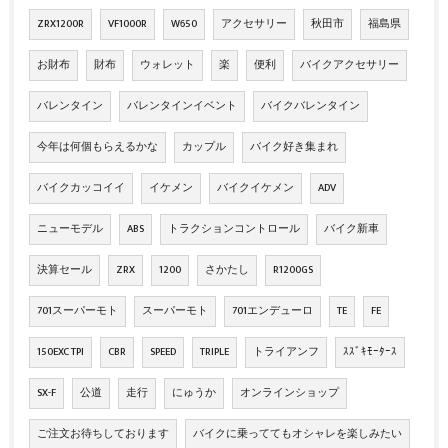
ZRX1200R
VF1000R
W650
アクセサリー
秋田市
福島県
お財布
財布
ウォレット
楽
便利
バイクアクセサリー
バレンタイン
バレンタインイベント
バイクバレンタイン
今年は何個もらえるかな
カップル
バイク好き集まれ
バイクカッコイイ
イケメン
バイクイケメン
ADV
ニューモデル
ABS
トラクションコントロール
バイク新車
決算セール
ZRX
1200
さかたし
R1200GS
701スーパーモト
スーパーモト
701エンデューロ
TE
FE
150EXC TPI
CBR
SPEED
TRIPLE
トライアンフ
ｽｽﾞｷﾓｰﾀｰｽ
SX-F
公道
走行
にゅうか
オンラインショップ
ご注文お待ちしております
バイクに乗っててもオシャレを楽しみたい