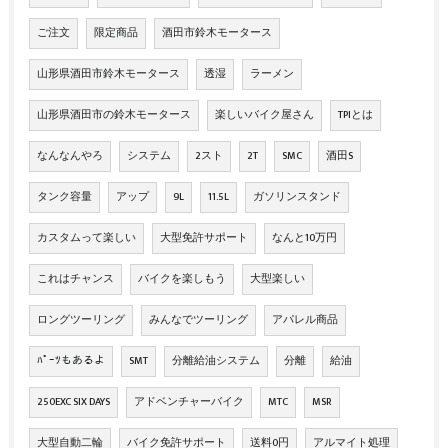
ご注文
限定商品
酒田市鈴木モータース
山形県酒田市鈴木モータース
透湿
ラーメン
山形県酒田市の鈴木モータース
楽しいバイク屋さん
TPIとは
なんなんやろ
システム
2スト
2T
SMC
酒田S
タンク容量
アップ
9L
11.5L
ガソリンスタンド
カスタムって楽しい
大型免許サポート
なんと10万円
これはチャンス
バイクを楽しもう
大型楽しい
ロングツーリング
みんなでツーリング
アパレル商品
ﾊﾟｰﾂもあるよ
SMT
分離給油システム
分離
給油
250EXC SIX DAYS
アドベンチャーバイク
MTC
MSR
大型自動二輪
バイク免許サポート
送料0円
アルマイト処理