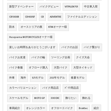
新型アドベンチャー
バイクデビュー
VITPILEN701
中古車入荷
CB1000R
CB400SF
CB
ADVENTRE
ファイナルエディション
防水
オーストリアの夜
KTMオーナー様
Husqvarna MOTORCYCLESオーナー様
楽しいお時間をありがとうございます
バイクのお話
バイク繋がり
バイクお友達
バイクの輪
ツーリング企画
クイズ大会
バイク春服
オフロード購入
大型バイク
大型ネイキッド
外車
海外
S/Sモデル
202年モデル
春夏モデル
カラーバリエーション
バイク用品店
ﾊﾞｲｸ用品店
スケールモデル
MOTO GP
300 EXC
飾りたい
飾れる
車両紹介
オレンジカラー
オフロードバイク
Braktec
紹介