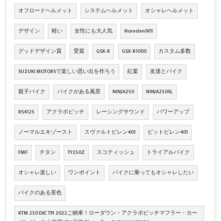
オフロードヘルメット
システムヘルメット
オシャレヘルメット
デザイン
軽い
女性にも大人気
Noreden901
グッドデザイン賞
受賞
GSX‐R
GSX‐R1000
カスタム多数
SUZUKI MOTORSで楽しい思い出を作ろう
紅葉
友達とバイク
親子バイク
バイクがある風景
NINJA250
NINJA250SL
RS4125
アクラボビッチ
レーシングサウンド
パワーアップ
ノーマルエキゾースト
スヴァルトピレン401
ビットピレン401
FMF
チタン
TY250Z
スコティッシュ
トライアルバイク
オシャレ楽しい
ワンポイント
バイクに乗ってもオシャレしたい
バイクのある景色
KTM 250 EXC TPI 2022ご納車！ローダウン・アクラポビッチマフラー・カー