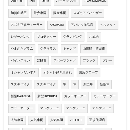
790DUKE
690
SMCR
バーグマン200
TEAMKAGAYAMA
加賀山就臣
希少車両
販売車両
スズキアドバイザー
スズキ正規ディーラー
KAGAYAMA
アパレル洋品店
ヘルメット
レザーパンツ
プロテクター
グランピング
ご成約
やまがたグラム
グラマラス
キャンプ
山形県 酒田市
バイパス沿い
普段着
スポーツシャツ
ブラック
グレー
オシャレだいすき
オシャレ好き集まれ
夏用グローブ
スズキバイク
スズキバイク
隼
隼
新型隼
新型隼
新型HAYABUSA
新型HAYABUSA
カラーオーダー
カラーオーダー
カラーオーダー
マルケジーニ
マルケジーニ
マルケジーニ
人気車両
人気車両
人気車両
250EXC-F
正規代理店