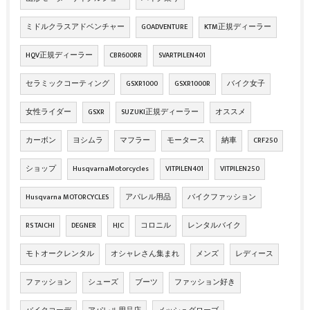
ミドルクラスアドベンチャー
GOADVENTURE
KTM正規ディーラー
HQV正規ディーラー
CBR600RR
SVARTPILEN401
セラミックコーティング
GSXR1000
GSXR1000R
バイク女子
女性ライダー
GSXR
SUZUKI正規ディーラー
オススメ
カーボン
ヨシムラ
マフラー
モータース
納車
CRF250
ショップ
HusqvarnaMotorcycles
VITPILEN401
VITPILEN250
Husqvarna MOTORCYCLES
アパレル用品
バイクファッション
RS TAICHI
DEGNER
HJC
コロニル
レンタルバイク
モトオークレンタル
オシャレさん集まれ
メンズ
レディース
ファッション
シューズ
ブーツ
ファッション好き