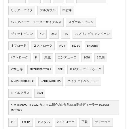
リッターバイク
フルカウル
中古車
ハスクバーナ・モーターサイクルズ
スヴァルトピレン
ヴィットピレン
401
250
125
スプリングキャンペーン
オフロード
２ストローク
HQV
FE250
ENDURO
4ストローク
FI
東北
エンデューロ
2019
2気筒
KTM山形
SUZUKIMOTORS
SDR
1290スーパードゥーク
1290SUPERDUKER
SZUKI MOTORS
バイクアドベンチャー
ミドルクラス
2021
KTM 150 EXC TPI 2022 カスタム紹介♪山形県 KTM正規ディーラー SUZUKI
MOTORS
150
EXCTPI
カスタム
2ストローク
正規
ディーラー