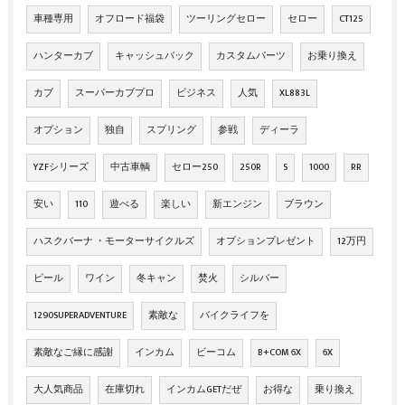
車種専用
オフロード福袋
ツーリングセロー
セロー
CT125
ハンターカブ
キャッシュバック
カスタムパーツ
お乗り換え
カブ
スーパーカブプロ
ビジネス
人気
XL883L
オプション
独自
スプリング
参戦
ディーラ
YZFシリーズ
中古車輌
セロー250
250R
S
1000
RR
安い
110
遊べる
楽しい
新エンジン
ブラウン
ハスクバーナ ・モーターサイクルズ
オプションプレゼント
12万円
ビール
ワイン
冬キャン
焚火
シルバー
1290SUPERADVENTURE
素敵な
バイクライフを
素敵なご縁に感謝
インカム
ビーコム
B+COM 6X
6X
大人気商品
在庫切れ
インカムGETだぜ
お得な
乗り換え