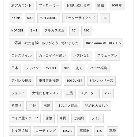
新アカウント
フォローミー
お願い致します
情報
2008年
ZX‐6R
600
SUPERDUKER
モーターサイクルズ
901
NORDEN
Z－1
フルカスタム
701
750
ご応募いただき誠にありがとうございました
Husqvarna MOTOCYCLES
自分スタイル
カッコイイ可愛い
ハズレなし
スウェーデン
日本
ジャパン
YZF-R3
202
あり
パーツ福袋
アパレル福袋
車種専用福袋
890 DUKE R
ピレンシリーズ
ジョルノ
女性にもオススメ
上品
スクーター
R125
初売り
ﾊﾞｲｸ
福袋
オススメ商品
詰め込みました
バイク屋スタッフ
保険
車両
ご契約
ライン
お友達追加
コーティング
ETC2.0
車載器
ETC
車種