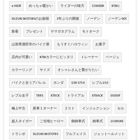
e-HEAT
めっちゃ暖かい
ライダーの味方
1290SDR
KTM J
SUZUKI MOTORSのお姫様
3年ぶりの開催
ノーデン
ノーデン901
新着
プレゼント
ヤマガタグラム
モトオーク
山形県酒田市のバイク屋
もうすぐハロウィン
お菓子
店内が可愛い
KTMカラーにピッタリ
トレーナー
ベージュ
カラーリング
サイズ
オシャレさんと繋がりたい
バイクと合うアパレル
ホンダ
GSX-S750
レブル250
レブル女子
TRRS
XTRCK
トライアル
XTRACK
S1000F
極上中古
新車１オーナー
２スト
インジェクション
セル
超人ネイガー
ご当地ヒーロー
御納車式
納車式
250DUKE
トランポ
SUZUKI MOTOTRS
フルフェイス
ジェットヘルメット