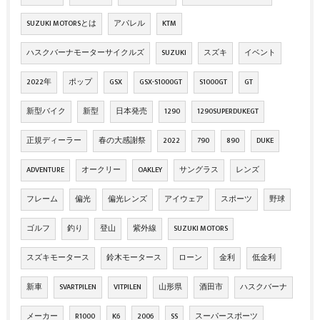
SUZUKI MOTORSとは
アパレル
KTM
ハスクバーナモーターサイクルズ
SUZUKI
スズキ
イベント
2022年
ポップ
GSX
GSX-S1000GT
S1000GT
GT
新型バイク
新型
日本発売
1290
1290SUPERDUKEGT
正規ディーラー
春の大感謝祭
2022
790
890
DUKE
ADVENTURE
オークリー
OAKLEY
サングラス
レンズ
フレーム
偏光
偏光レンズ
アイウェア
スポーツ
野球
ゴルフ
釣り
登山
紫外線
SUZUKI MOTORS
スズキモータース
鈴木モータース
ローン
金利
低金利
新車
SVARTPILEN
VITPILEN
山形県
酒田市
ハスクバーナ
メーカー
R1000
K6
2006
SS
スーパースポーツ