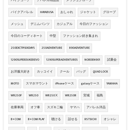
バイクコーデ
アパレル用品店
メッシュグローブ
バイクアパレル
HAYABUSA
おしゃれ
ジャケット
グローブ
メッシュ
デニムパンツ
カジュアル
今日のファッション
今日のコーディネート
中型
ファッション好き集まれ
250EXCTPISIXDAYS
250ADVENTURE
890ADVENTURE
1290SUPERDUKEREVO
1290SUPERADVENTURES
NORDEN901
試乗会
お洋服大好き
カッコイイ
クール
バッグ
QUAD LOCK
MOTO
スマホマウント
iPhoneケース
galaxyケース
YAMAHA
WR250F
WR250
WR250Ⅹ
WR250R
宮城
福島
在庫車両
オフ車
スズキ二輪
ヤマハ
アパレル洋品
B+COM
B+COM PLAY
聴ける
話せる
RS TSICHI
オシャレ