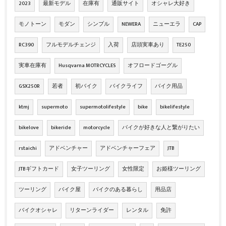
2023
最新モデル
在庫有
通販サイト
オシャレ大好き
モノトーン
モダン
シンプル
NEWERA
ニューエラ
CAP
RC390
フルモデルチェンジ
入荷
店頭実車あり
TE250
実車在庫有
Husqvarna MOTRCYCLES
オフロードゴーグル
GSX250R
若者
初バイク
バイクライフ
バイク用品
ktmj
supermoto
supermotolifestyle
bike
bikelifestyle
bikelove
bikeride
motorcycle
バイクが好きな人と繋がりたい
rstaichi
アドベンチャー
アドベンチャーフェア
JTB
JTBギフトカード
女子ツーリング
女性限定
お姫様ツーリング
ツーリング
バイク屋
バイクのある暮らし
用品店
バイクオシャレ
リターンライダー
レンタル
免許