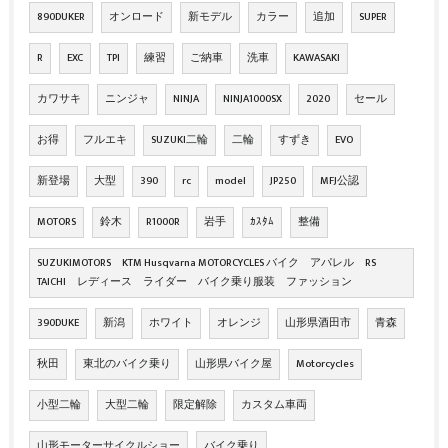
890DUKER
オンロード
新モデル
カラー
追加
SUPER
R
EXC
TPI
練習
ご納車
洗車
KAWASAKI
カワサキ
ニンジャ
NINJA
NINJA1000SX
2020
セール
お得
フルエキ
SUZUKI二輪
二輪
すずき
EVO
新登場
大型
390
rc
model
JP250
MFJ公認
MOTORS
鈴木
R1000R
岩手
ｶｽﾀﾑ
整備
SUZUKIMOTORS KTM Husqvarna MOTORCYCLES バイク アパレル RS
TAICHI レディース ライダー バイク乗り服装 ファッション
390DUKE
新潟
ホワイト
オレンジ
山形県酒田市
青森
秋田
東北のバイク乗り
山形県バイク屋
Motorcycles
小型二輪
大型二輪
限定解除
カスタム車両
山形モーターサイクルショー
バイク乗り