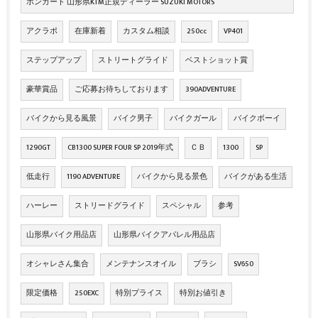
ボンガード 山形県KTM正規ディーラー SUZUKI MOTORS
アクラポ
在庫新着
カスタム相談
250cc
VP401
ステップアップ
ストリートグライド
ベストショット賞
豪華賞品
ご応募お待ちしております
390ADVENTURE
バイクから見る風景
バイク男子
バイクガール
バイクボーイ
1290GT
CB1300 SUPER FOUR SP 2019年式
ＣＢ
1300
SP
低走行
1190 ADVENTURE
バイクから見る景色
バイクがある生活
ハーレー
ストリードグライド
スペシャル
参考
山形県バイク用品店
山形県バイクアパレル用品店
オシャレさん集合
メンテナンスオイル
ブラシ
SV650
限定価格
250EXC
特別プライス
特別お値引き