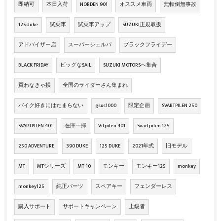
即納可
本日入荷
NORDEN 901
オススメ車両
無転倒無事故
125duke
試乗車
試乗車アップ
SUZUKI正規取扱
アドバイザー店
スーパーシェルパ
ブラックフライデー
BLACK FRIDAY
ビッグなSAIL
SUZUKI MOTORSへ集合
買わなきゃ損
全国のライダーさん集まれ
バイク好きにはたまらない
gsxs1000
限定企画
SVARTPILEN 250
SVARTPILEN 401
在庫一掃
Vitpilen 401
Svartpilen 125
250 ADVENTURE
390 DUKE
125 DUKE
2021年式
旧モデル
MT
MTシリーズ
MT-10
モンキー
モンキー125
monkey
monkey125
純正パーツ
スペアキー
フェンダーレス
購入サポート
サポートキャンペーン
上級者