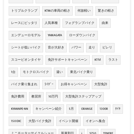
トリプルクランプ
KTMの車両の軽さ
何故軽い
驚きの軽さ
レースにピッタリ
人気車種
フォグランプバイク
由来
エンデューロモデル
YAMAGATA
ローダウンバイク
シートが低いバイク
音が大好き
パワー
走り
ピレリ
スコーピオンタイヤ
免許サポートキャンペーン
KTＭ
ラスト
1台
モトクロスバイク
違い
東北バイク乗り
バイク乗り集まれ
ﾗｲﾀﾞｰ
お得キャンペーン
大型免許
免許費用
教習所
10万円
大型免許ステップアップ
KYANNPE-NN
キャンペーン紹介
5月
ORANGE
1300R
ﾀｲﾔ
150 EXC
大型バイク免許
イベント開催
イオンへ集合
ミニモーターサイクルショー
新車割引
i
S750
TENERE