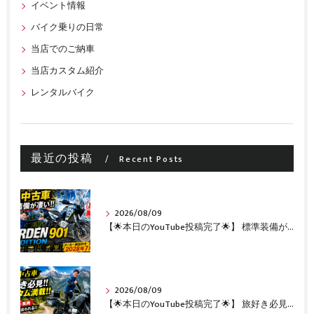
イベント情報
バイク乗りの日常
当店でのご納車
当店カスタム紹介
レンタルバイク
最近の投稿
Recent Posts
2026/08/09
【🌟本日のYouTube投稿完了🌟】 標準装備が凄い!!1オーナー・無転倒の極上中古車🔥 「NORDEN 901 EXPEDITION」が入荷いたしました✨ 【Husqvarna Motorcycles山形】
2026/08/09
【🌟本日のYouTube投稿完了🌟】 旅好き必見🔥!!カスタム満載の極上中古車！ 「NORDEN 901」が入荷いたしました✨【Husqvarna Motorcycles山形】