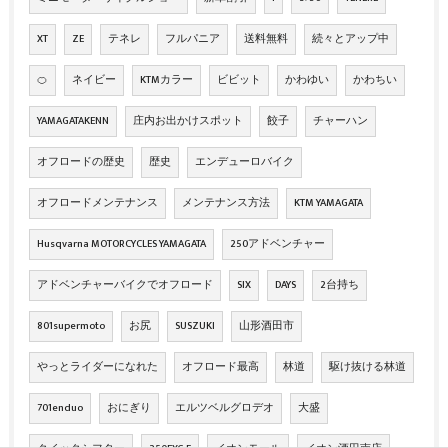
XT
ZE
テネレ
フルパニア
送料無料
続々とアップ中
🍊
ネイビー
KTMカラー
ビビット
かわゆい
かわちい
YAMAGATAKENN
庄内お出かけスポット
餃子
チャーハン
オフロードの歴史
歴史
エンデューロバイク
オフロードメンテナンス
メンテナンス方法
KTM YAMAGATA
Husqvarna MOTORCYCLES YAMAGATA
250アドベンチャー
アドベンチャーバイクでオフロード
SIX
DAYS
2台持ち
801supermoto
お尻
SUSZUKI
山形酒田市
やっとライダーになれた
オフロード最高
林道
駆け抜ける林道
701enduo
おにぎり
エルツベルグロデオ
大盛