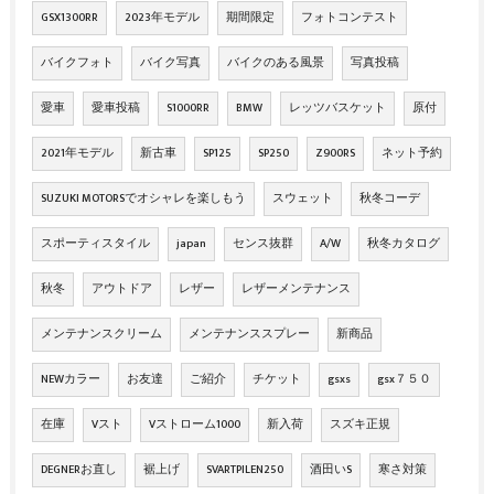
GSX1300RR
2023年モデル
期間限定
フォトコンテスト
バイクフォト
バイク写真
バイクのある風景
写真投稿
愛車
愛車投稿
S1000RR
BMW
レッツバスケット
原付
2021年モデル
新古車
SP125
SP250
Z900RS
ネット予約
SUZUKI MOTORSでオシャレを楽しもう
スウェット
秋冬コーデ
スポーティスタイル
japan
センス抜群
A/W
秋冬カタログ
秋冬
アウトドア
レザー
レザーメンテナンス
メンテナンスクリーム
メンテナンススプレー
新商品
NEWカラー
お友達
ご紹介
チケット
gsxs
gsx７５０
在庫
Vスト
Vストローム1000
新入荷
スズキ正規
DEGNERお直し
裾上げ
SVARTPILEN250
酒田いS
寒さ対策