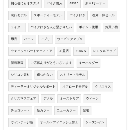
初心者にもオススメ
バイク購入
GB350
新車1オーナー
現行モデル
スポーティーモデル
バイク好き
在庫一掃セール
ライダー
バイク好きな人と繋がりたい
ポイント使用
お買い物
用品
パーツ
アプリ
ウェビックアプリ
ウェビックパートナーストア
加盟店
890ADV
レンタルアップ
新着車両
ご応募ありがとうございます
キーホルダー
シリコン素材
傷つかない
ストリートモデル
ディーラーオリジナルサポート
オフロードモデル
クリスマス
クリスマスフェア
デメル
オーストリア
ウィーン
チョコレート
新カラー
ニューカラー
登場
ヴィンテージ感
オールドフィニッシュ加工
シーズンイン