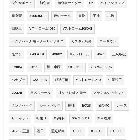
免許サポート
初心者
初心者ライダー
GP
バイクショップ
新発売
890DUKEGP
夏のセール
夏物
半袖
小物
御納車
Vストローム1050
Vストローム1050XT
ハスクバーナ モーターサイクルズ
カスタム紹介
ローダウン
足つき
250EXCTPI
SIXDAYS
Vストローム
SP401
正規取扱
HONDA
CB1100
極上車両
1オーナー
2022年モデル
ハヤブサ
GSX1300R
即納可能
Vストローム250
生産終了
DEGENR
夏の大セール
オシャレ好き集合
メッシュジャケット
タンクバッグ
シートバッグ
長袖
RC125
新型RC
レース
サーキット
街乗り
即納車
GSX２５０R
新車在庫
SUZUKI正規
酒田
配送納車
８８３
８８３n
xl８８３