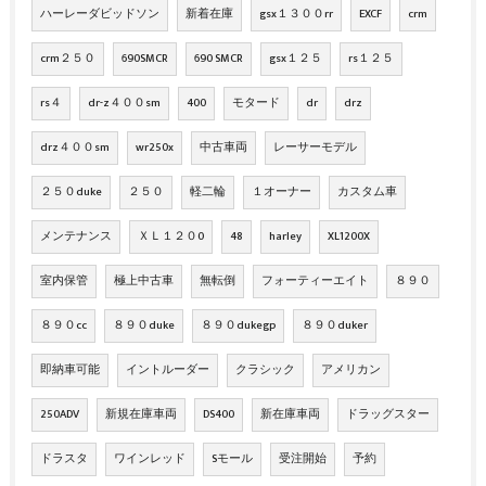
ハーレーダビッドソン
新着在庫
gsx１３００rr
EXCF
crm
crm２５０
690SMCR
690 SMCR
gsx１２５
rs１２５
rs４
dr-z４００sm
400
モタード
dr
drz
drz４００sm
wr250x
中古車両
レーサーモデル
２５０duke
２５０
軽二輪
１オーナー
カスタム車
メンテナンス
ＸＬ１２０0
48
harley
XL1200X
室内保管
極上中古車
無転倒
フォーティーエイト
８９０
８９０cc
８９０duke
８９０dukegp
８９０duker
即納車可能
イントルーダー
クラシック
アメリカン
250ADV
新規在庫車両
DS400
新在庫車両
ドラッグスター
ドラスタ
ワインレッド
Sモール
受注開始
予約