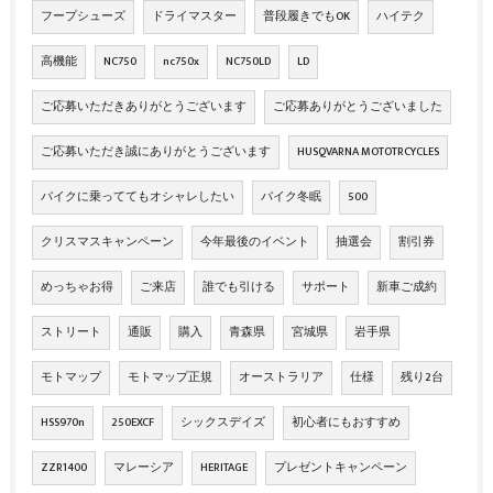
フープシューズ
ドライマスター
普段履きでもOK
ハイテク
高機能
NC750
nc750x
NC750LD
LD
ご応募いただきありがとうございます
ご応募ありがとうございました
ご応募いただき誠にありがとうございます
HUSQVARNA MOTOTRCYCLES
バイクに乗っててもオシャレしたい
バイク冬眠
500
クリスマスキャンペーン
今年最後のイベント
抽選会
割引券
めっちゃお得
ご来店
誰でも引ける
サポート
新車ご成約
ストリート
通販
購入
青森県
宮城県
岩手県
モトマップ
モトマップ正規
オーストラリア
仕様
残り2台
HSS970n
250EXCF
シックスデイズ
初心者にもおすすめ
ZZR1400
マレーシア
HERITAGE
プレゼントキャンペーン