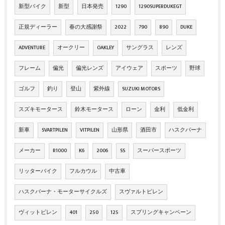
新型バイク
新型
日本発売
1290
1290SUPERDUKEGT
正規ディーラー
春の大感謝祭
2022
790
890
DUKE
ADVENTURE
オークリー
OAKLEY
サングラス
レンズ
フレーム
偏光
偏光レンズ
アイウェア
スポーツ
野球
ゴルフ
釣り
登山
紫外線
SUZUKI MOTORS
スズキモータース
鈴木モータース
ローン
金利
低金利
新車
SVARTPILEN
VITPILEN
山形県
酒田市
ハスクバーナ
メーカー
R1000
K6
2006
SS
スーパースポーツ
リッターバイク
フルカウル
中古車
ハスクバーナ・モーターサイクルズ
スヴァルトピレン
ヴィットピレン
401
250
125
スプリングキャンペーン