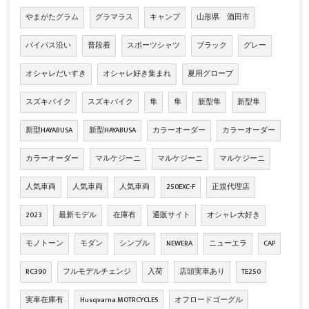
やまがたグラム
グラマラス
キャンプ
山形県 酒田市
バイパス沿い
普段着
スポーツシャツ
ブラック
グレー
オシャレだいすき
オシャレ好き集まれ
夏用グローブ
スズキバイク
スズキバイク
隼
隼
新型隼
新型隼
新型HAYABUSA
新型HAYABUSA
カラーオーダー
カラーオーダー
カラーオーダー
マルケジーニ
マルケジーニ
マルケジーニ
人気車両
人気車両
人気車両
250EXC-F
正規代理店
2023
最新モデル
在庫有
通販サイト
オシャレ大好き
モノトーン
モダン
シンプル
NEWERA
ニューエラ
CAP
RC390
フルモデルチェンジ
入荷
店頭実車あり
TE250
実車在庫有
Husqvarna MOTRCYCLES
オフロードゴーグル