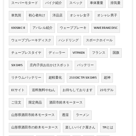
スーパーモタード
バイク紹介
スペック
車体重量
排気量
単気筒
初心者向け
洋品店
オシャレ女子
オシャレ男子
690SMC-R
アパレル紹介
ウェーブブレーキ
WAVE BRAKE DISC
ウェーブブレーキディスク
ハンドリング
スポークホイール
チューブレスタイヤ
ディ―ラー
VITPIKEN
フランス
国旗
SIX DAYS
庄内子供お出かけスポット
バッテリー
リチウムバッテリー
超軽量化
250 EXC TPI SIX DAYS
超神
ECサイト
送料無料やねん
お待ちしております
23モデル
ご注文
限定商品
酒田市鈴木モータース
山形県酒田市鈴木モータース
透湿
ラーメン
山形県酒田市の鈴木モータース
楽しいバイク屋さん
TPIとは