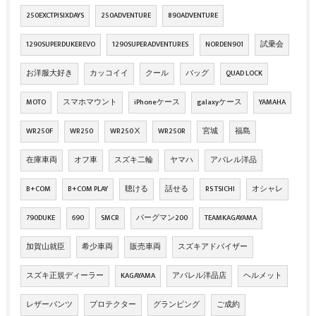
250EXCTPISIXDAYS
250ADVENTURE
890ADVENTURE
1290SUPERDUKEREVO
1290SUPERADVENTURES
NORDEN901
試乗会
お洋服大好き
カッコイイ
クール
バッグ
QUAD LOCK
MOTO
スマホマウント
iPhoneケース
galaxyケース
YAMAHA
WR250F
WR250
WR250Ⅹ
WR250R
宮城
福島
在庫車両
オフ車
スズキ二輪
ヤマハ
アパレル洋品
B+COM
B+COM PLAY
聴ける
話せる
RS TSICHI
オシャレ
790DUKE
690
SMCR
バーグマン200
TEAMKAGAYAMA
加賀山就臣
希少車両
販売車両
スズキアドバイザー
スズキ正規ディーラー
KAGAYAMA
アパレル洋品店
ヘルメット
レザーパンツ
プロテクター
グランピング
ご成約