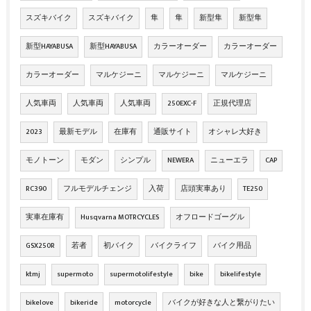
スズキバイク
スズキバイク
隼
隼
新型隼
新型隼
新型HAYABUSA
新型HAYABUSA
カラーオーダー
カラーオーダー
カラーオーダー
マルケジーニ
マルケジーニ
マルケジーニ
人気車両
人気車両
人気車両
250EXC-F
正規代理店
2023
最新モデル
在庫有
通販サイト
オシャレ大好き
モノトーン
モダン
シンプル
NEWERA
ニューエラ
CAP
RC390
フルモデルチェンジ
入荷
店頭実車あり
TE250
実車在庫有
Husqvarna MOTRCYCLES
オフロードゴーグル
GSX250R
若者
初バイク
バイクライフ
バイク用品
ktmj
supermoto
supermotolifestyle
bike
bikelifestyle
bikelove
bikeride
motorcycle
バイクが好きな人と繋がりたい