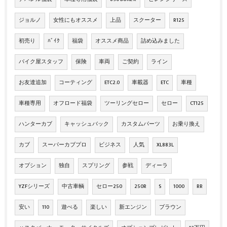
ジョルノ
女性にもオススメ
上品
スクーター
R125
初売り
ﾊﾞｲｸ
福袋
オススメ商品
詰め込みました
バイク屋スタッフ
保険
車両
ご契約
ライン
お友達追加
コーティング
ETC2.0
車載器
ETC
車種
車種専用
オフロード福袋
ツーリングセロー
セロー
CT125
ハンターカブ
キャッシュバック
カスタムパーツ
お乗り換え
カブ
スーパーカブプロ
ビジネス
人気
XL883L
オプション
独自
スプリング
参戦
ディーラ
YZFシリーズ
中古車輌
セロー250
250R
S
1000
RR
安い
110
遊べる
楽しい
新エンジン
ブラウン