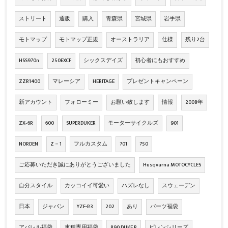
ストリート
通販
購入
青森県
宮城県
岩手県
モトマップ
モトマップ正規
オーストラリア
仕様
残り2台
HSS970n
250EXCF
シックスデイズ
初心者にもおすすめ
ZZR1400
マレーシア
HERITAGE
プレゼントキャンペーン
新アカウント
フォローミー
お願い致します
情報
2008年
ZX‐6R
600
SUPERDUKER
モーターサイクルズ
901
NORDEN
Z－1
フルカスタム
701
750
ご応募いただき誠にありがとうございました
Husqvarna MOTOCYCLES
自分スタイル
カッコイイ可愛い
ハズレなし
スウェーデン
日本
ジャパン
YZF-R3
202
あり
パーツ福袋
アパレル福袋
車種専用福袋
890 DUKE R
ピレンシリーズ