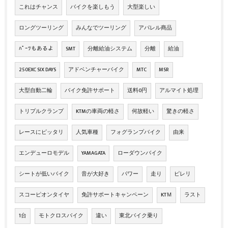
これはチャンス
バイクを楽しもう
大型楽しい
ロングツーリング
みんなでツーリング
アパレル商品
ﾊﾟｰﾂもあるよ
SMT
分離給油システム
分離
給油
250EXC SIX DAYS
アドベンチャーバイク
MTC
MSR
大型自動二輪
バイク免許サポート
送料0円
アルマイト処理
トリプルクランプ
KTMの車両の軽さ
何故軽い
驚きの軽さ
レースにピッタリ
人気車種
フォグランプバイク
由来
エンデューロモデル
YAMAGATA
ローダウンバイク
シートが低いバイク
音が大好き
パワー
走り
ピレリ
スコーピオンタイヤ
免許サポートキャンペーン
KTＭ
ラスト
1台
モトクロスバイク
違い
東北バイク乗り