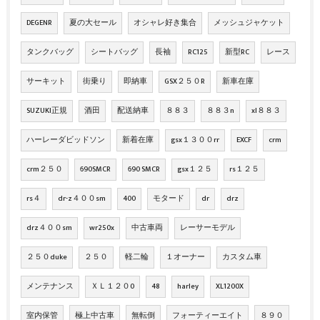
DEGENR
夏の大セール
オシャレ好き集合
メッシュジャケット
タンクバッグ
シートバッグ
長袖
RC125
新型RC
レース
サーキット
街乗り
即納車
GSX２５０R
新車在庫
SUZUKI正規
酒田
配送納車
８８３
８８３n
xl８８３
ハーレーダビッドソン
新着在庫
gsx１３００rr
EXCF
crm
crm２５０
690SMCR
690 SMCR
gsx１２５
rs１２５
rs４
dr-z４００sm
400
モタード
dr
drz
drz４００sm
wr250x
中古車両
レーサーモデル
２５０duke
２５０
軽二輪
１オーナー
カスタム車
メンテナンス
ＸＬ１２０0
48
harley
XL1200X
室内保管
極上中古車
無転倒
フォーティーエイト
８９０