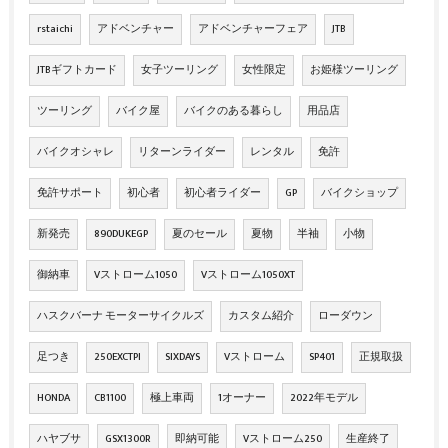
rstaichi
アドベンチャー
アドベンチャーフェア
JTB
JTBギフトカード
女子ツーリング
女性限定
お姫様ツーリング
ツーリング
バイク屋
バイクのある暮らし
用品店
バイクオシャレ
リターンライダー
レンタル
免許
免許サポート
初心者
初心者ライダー
GP
バイクショップ
新発売
890DUKEGP
夏のセール
夏物
半袖
小物
御納車
Vストローム1050
Vストローム1050XT
ハスクバーナ モーターサイクルズ
カスタム紹介
ローダウン
足つき
250EXCTPI
SIXDAYS
Vストローム
SP401
正規取扱
HONDA
CB1100
極上車両
1オーナー
2022年モデル
ハヤブサ
GSX1300R
即納可能
Vストローム250
生産終了