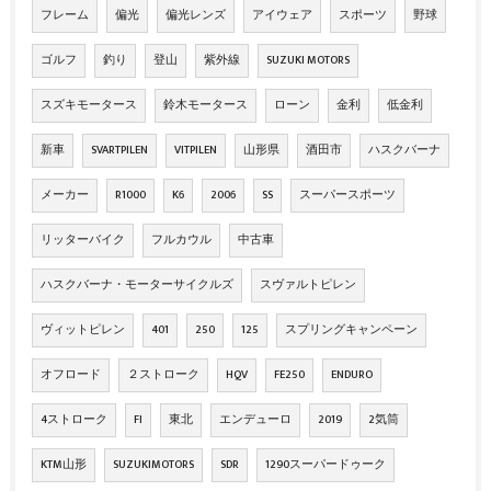
フレーム
偏光
偏光レンズ
アイウェア
スポーツ
野球
ゴルフ
釣り
登山
紫外線
SUZUKI MOTORS
スズキモータース
鈴木モータース
ローン
金利
低金利
新車
SVARTPILEN
VITPILEN
山形県
酒田市
ハスクバーナ
メーカー
R1000
K6
2006
SS
スーパースポーツ
リッターバイク
フルカウル
中古車
ハスクバーナ・モーターサイクルズ
スヴァルトピレン
ヴィットピレン
401
250
125
スプリングキャンペーン
オフロード
２ストローク
HQV
FE250
ENDURO
4ストローク
FI
東北
エンデューロ
2019
2気筒
KTM山形
SUZUKIMOTORS
SDR
1290スーパードゥーク