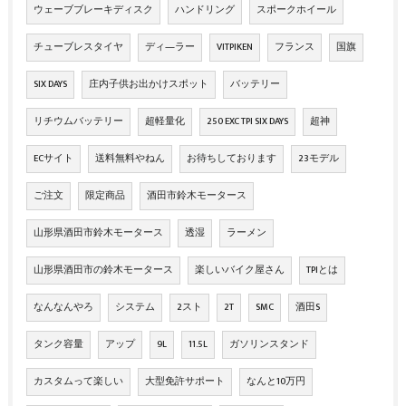
ウェーブブレーキディスク
ハンドリング
スポークホイール
チューブレスタイヤ
ディ―ラー
VITPIKEN
フランス
国旗
SIX DAYS
庄内子供お出かけスポット
バッテリー
リチウムバッテリー
超軽量化
250 EXC TPI SIX DAYS
超神
ECサイト
送料無料やねん
お待ちしております
23モデル
ご注文
限定商品
酒田市鈴木モータース
山形県酒田市鈴木モータース
透湿
ラーメン
山形県酒田市の鈴木モータース
楽しいバイク屋さん
TPIとは
なんなんやろ
システム
2スト
2T
SMC
酒田S
タンク容量
アップ
9L
11.5L
ガソリンスタンド
カスタムって楽しい
大型免許サポート
なんと10万円