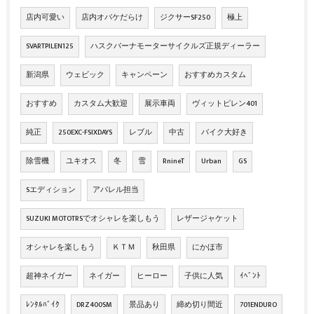
店内可愛い
店内オバケだらけ
ジクサーSF250
極上
SVARTPILEN125
ハスクバーナモーターサイクルズ正規ディーラー
新潟県
ウェビック
キャンペーン
おすすめカスタム
おすすめ
カスタム大歓迎
展示車両
ヴィットピレン401
純正
250EXC-FSIXDAYS
レブル
中古
バイク大好き
除雪機
ユキオス
冬
雪
RnineT
Urban
GS
Sエディション
アパレル担当
SUZUKI MOTOTRSでオシャレを楽しもう
レザージャケット
オシャレを楽しもう
ＫＴＭ
秋田県
にかほ市
超神ネイガー
ネイガー
ヒーロー
子供に人気
ｲﾍﾞﾝﾄ
ﾚﾝﾀﾙﾊﾞｲｸ
DRZ400SM
景品あり
締め切り間近
701ENDURO