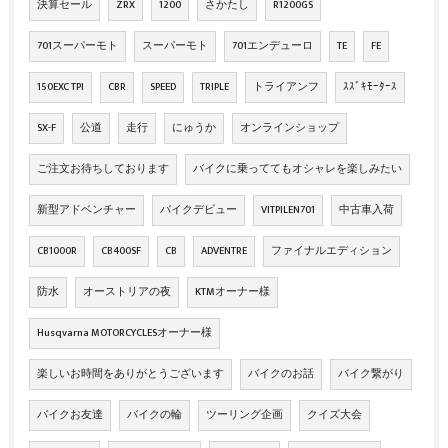
決算セール
ZRX
1200
さかたし
R1200GS
701スーパーモト
スーパーモト
701エンデューロ
TE
FE
150EXC TPI
CBR
SPEED
TRIPLE
トライアンフ
ｽｽﾞｷﾓｰﾀｰｽ
SX-F
公道
走行
にゅうか
オンラインショップ
ご注文お待ちしております
バイクに乗っててもオシャレを楽しみたい
新型アドベンチャー
バイクデビュー
VITPILEN701
中古車入荷
CB1000R
CB400SF
CB
ADVENTRE
ファイナルエディション
防水
オーストリアの夜
KTMオーナー様
Husqvarna MOTORCYCLESオーナー様
楽しいお時間をありがとうございます
バイクのお話
バイク繋がり
バイクお友達
バイクの輪
ツーリング企画
クイズ大会