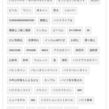
ハスクバーナ ・モーターサイクルズ
オプションプレゼント
12万円
ビール
ワイン
冬キャン
焚火
シルバー
1290SUPERADVENTURE
素敵な
バイクライフを
素敵なご縁に感謝
インカム
ビーコム
B+COM 6X
6X
大人気商品
在庫切れ
インカムGETだぜ
お得な
乗り換え
ZRX1200R
VF1000R
W650
アクセサリー
秋田市
福島県
お財布
財布
ウォレット
楽
便利
バイクアクセサリー
バレンタイン
バレンタインイベント
バイクバレンタイン
今年は何個もらえるかな
カップル
バイク好き集まれ
バイクカッコイイ
イケメン
バイクイケメン
ADV
ニューモデル
ABS
トラクションコントロール
バイク新車