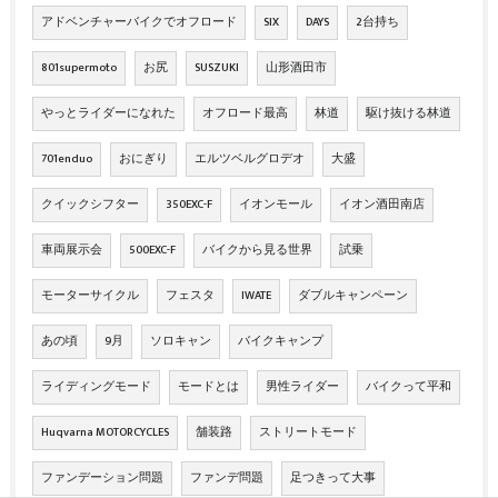
アドベンチャーバイクでオフロード
SIX
DAYS
2台持ち
801supermoto
お尻
SUSZUKI
山形酒田市
やっとライダーになれた
オフロード最高
林道
駆け抜ける林道
701enduo
おにぎり
エルツベルグロデオ
大盛
クイックシフター
350EXC-F
イオンモール
イオン酒田南店
車両展示会
500EXC-F
バイクから見る世界
試乗
モーターサイクル
フェスタ
IWATE
ダブルキャンペーン
あの頃
9月
ソロキャン
バイクキャンプ
ライディングモード
モードとは
男性ライダー
バイクって平和
Huqvarna MOTORCYCLES
舗装路
ストリートモード
ファンデーション問題
ファンデ問題
足つきって大事