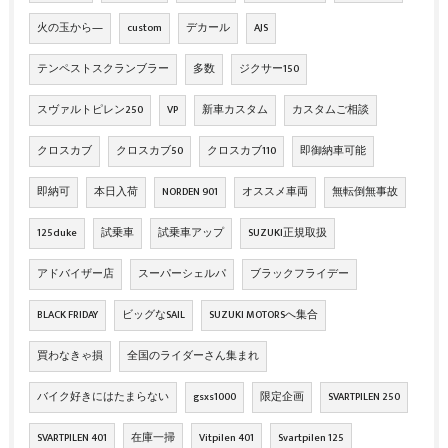
火の玉から―
custom
デカール
AJS
テンペストスクランブラー
多数
ジクサー150
スヴァルトピレン250
VP
新車カスタム
カスタムご相談
クロスカブ
クロスカブ50
クロスカブ110
即御納車可能
即納可
本日入荷
NORDEN 901
オススメ車両
無転倒無事故
125duke
試乗車
試乗車アップ
SUZUKI正規取扱
アドバイザー店
スーパーシェルパ
ブラックフライデー
BLACK FRIDAY
ビッグなSAIL
SUZUKI MOTORSへ集合
買わなきゃ損
全国のライダーさん集まれ
バイク好きにはたまらない
gsxs1000
限定企画
SVARTPILEN 250
SVARTPILEN 401
在庫一掃
Vitpilen 401
Svartpilen 125