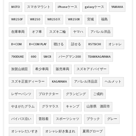
MOTO
スマホマウント
iPhoneケース
galaxyケース
YAMAHA
WR250F
WR250
WR250Ⅹ
WR250R
宮城
福島
在庫車両
オフ車
スズキ二輪
ヤマハ
アパレル洋品
B+COM
B+COM PLAY
聴ける
話せる
RS TSICHI
オシャレ
790DUKE
690
SMCR
バーグマン200
TEAMKAGAYAMA
加賀山就臣
希少車両
販売車両
スズキアドバイザー
スズキ正規ディーラー
KAGAYAMA
アパレル洋品店
ヘルメット
レザーパンツ
プロテクター
グランピング
ご成約
やまがたグラム
グラマラス
キャンプ
山形県 酒田市
バイパス沿い
普段着
スポーツシャツ
ブラック
グレー
オシャレだいすき
オシャレ好き集まれ
夏用グローブ