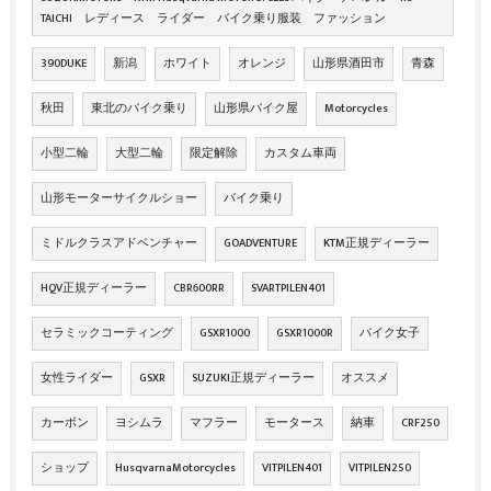
TAICHI レディース ライダー バイク乗り服装 ファッション
390DUKE
新潟
ホワイト
オレンジ
山形県酒田市
青森
秋田
東北のバイク乗り
山形県バイク屋
Motorcycles
小型二輪
大型二輪
限定解除
カスタム車両
山形モーターサイクルショー
バイク乗り
ミドルクラスアドベンチャー
GOADVENTURE
KTM正規ディーラー
HQV正規ディーラー
CBR600RR
SVARTPILEN401
セラミックコーティング
GSXR1000
GSXR1000R
バイク女子
女性ライダー
GSXR
SUZUKI正規ディーラー
オススメ
カーボン
ヨシムラ
マフラー
モータース
納車
CRF250
ショップ
HusqvarnaMotorcycles
VITPILEN401
VITPILEN250