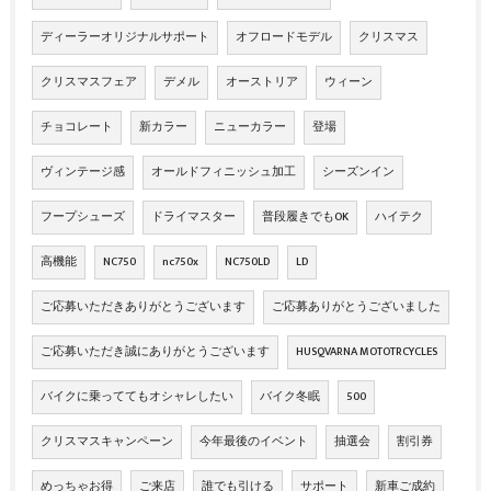
ディーラーオリジナルサポート
オフロードモデル
クリスマス
クリスマスフェア
デメル
オーストリア
ウィーン
チョコレート
新カラー
ニューカラー
登場
ヴィンテージ感
オールドフィニッシュ加工
シーズンイン
フープシューズ
ドライマスター
普段履きでもOK
ハイテク
高機能
NC750
nc750x
NC750LD
LD
ご応募いただきありがとうございます
ご応募ありがとうございました
ご応募いただき誠にありがとうございます
HUSQVARNA MOTOTRCYCLES
バイクに乗っててもオシャレしたい
バイク冬眠
500
クリスマスキャンペーン
今年最後のイベント
抽選会
割引券
めっちゃお得
ご来店
誰でも引ける
サポート
新車ご成約