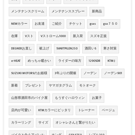
メンテナンスクリーム
メンテナンススプレー
新商品
NEWカラー
お友達
ご紹介
チケット
gsxs
gsx７５０
在庫
Vスト
Vストローム1000
新入荷
スズキ正規
DEGNERお直し
裾上げ
SVARTPILEN250
酒田いS
寒さ対策
e-HEAT
めっちゃ暖かい
ライダーの味方
1290SDR
KTM J
SUZUKI MOTORSのお姫様
3年ぶりの開催
ノーデン
ノーデン901
新着
プレゼント
ヤマガタグラム
モトオーク
山形県酒田市のバイク屋
もうすぐハロウィン
お菓子
店内が可愛い
KTMカラーにピッタリ
トレーナー
ベージュ
カラーリング
サイズ
オシャレさんと繋がりたい