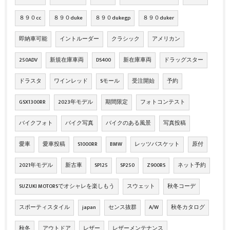
８９０cc
８９０duke
８９０dukegp
８９０duker
即納車可能
イントルーダー
クラシック
アメリカン
250ADV
新規在庫車両
DS400
新在庫車両
ドラッグスター
ドラスタ
ワインレッド
Sモール
受注開始
予約
GSX1300RR
2023年モデル
期間限定
フォトコンテスト
バイクフォト
バイク写真
バイクのある風景
写真投稿
愛車
愛車投稿
S1000RR
BMW
レッツバスケット
原付
2021年モデル
新古車
SP125
SP250
Z900RS
ネット予約
SUZUKI MOTORSでオシャレを楽しもう
スウェット
秋冬コーデ
スポーティスタイル
japan
センス抜群
A/W
秋冬カタログ
秋冬
アウトドア
レザー
レザーメンテナンス