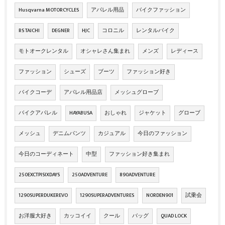
Husqvarna MOTORCYCLES
アパレル用品
バイクファッション
RS TAICHI
DEGNER
HJC
コロニル
レンタルバイク
モトオークレンタル
オシャレさん集まれ
メンズ
レディース
ファッション
シューズ
ブーツ
ファッション好き
バイクコーデ
アパレル用品店
メッシュグローブ
バイクアパレル
HAYABUSA
おしゃれ
ジャケット
グローブ
メッシュ
デニムパンツ
カジュアル
今日のファッション
今日のコーディネート
中型
ファッション好き集まれ
250EXCTPISIXDAYS
250ADVENTURE
890ADVENTURE
1290SUPERDUKEREVO
1290SUPERADVENTURES
NORDEN901
試乗会
お洋服大好き
カッコイイ
クール
バッグ
QUAD LOCK