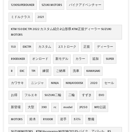
1290SUPERDUKER
SZUKI MOTORS
バイクアドベンチャー
ミドルクラス
2021
KTM 150 EXC TPI 2022 カスタム紹介♪山形県 KTM正規ディーラー SUZUKI
MOTORS
150
EXCTPI
カスタム
2ストローク
正規
ディーラー
890DUKER
オンロード
新モデル
カラー
追加
SUPER
R
EXC
TPI
練習
ご納車
洗車
KAWASAKI
カワサキ
ニンジャ
NINJA
NINJA1000SX
2020
セール
お得
フルエキ
SUZUKI二輪
二輪
すずき
EVO
新登場
大型
390
rc
model
JP250
MFJ公認
MOTORS
鈴木
R1000R
岩手
ｶｽﾀﾑ
整備
SUZUKIMOTORS KTM Husqvarna MOTORCYCLES バイク アパレル RS