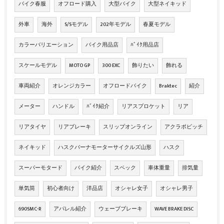
バイク春服
オフロード購入
大型バイク
大型ネイキッド
外車
海外
S/Sモデル
202年モデル
春夏モデル
カラーバリエーション
バイク用品店
ﾊﾞｲｸ用品店
スケールモデル
MOTO GP
300 EXC
飾りたい
飾れる
車両紹介
オレンジカラー
オフロードバイク
Braktec
紹介
メーター
ハンドル
ﾊﾞｲｸ紹介
リアスプロケット
リア
リアタイヤ
リアブレーキ
スリップオンライン
アクラポビッチ
ネイキッド
ハスクバーナモーターサイクルズ山形
ハスク
スーパーモタード
バイク紹介
スペック
車体重量
排気量
単気筒
初心者向け
洋品店
オシャレ女子
オシャレ男子
690SMC-R
アパレル紹介
ウェーブブレーキ
WAVE BRAKE DISC