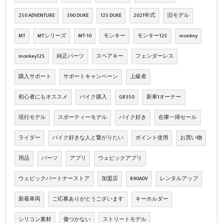
250 ADVENTURE
390 DUKE
125 DUKE
2021年式
旧モデル
MT
MTシリーズ
MT-10
モンキー
モンキー125
monkey
monkey125
純正パーツ
スペアキー
フェンダーレス
購入サポート
サポートキャンペーン
上級者
初心者にもオススメ
バイク購入
GB350
新車1オーナー
現行モデル
スポーティーモデル
バイク好き
在庫一掃セール
ライダー
バイク好きな人と繋がりたい
ポイント使用
お買い物
用品
パーツ
アプリ
ウェビックアプリ
ウェビックパートナーストア
加盟店
890ADV
レンタルアップ
新着車両
ご応募ありがとうございます
キーホルダー
シリコン素材
傷つかない
ストリートモデル