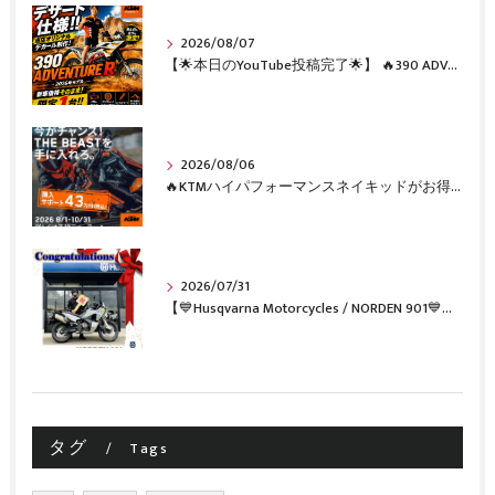
2026/08/07
【🌟本日のYouTube投稿完了🌟】 🔥390 ADVENTURE R × KTM山形 オリジナルデカール仕様誕生🔥
2026/08/06
🔥KTMハイパフォーマンスネイキッドがお得に手に入るチャンス🔥
2026/07/31
【💙Husqvarna Motorcycles / NORDEN 901💙】 ご納車おめでとうございます🎉✨
タグ
Tags