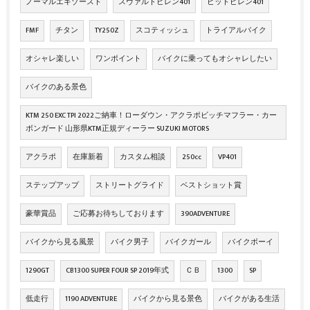
ノーマルエキゾースト
スヴァルトピレン401
ビットピレン401
FMF
チタン
TY250Z
スコティッシュ
トライアルバイク
オシャレ楽しい
ワンポイント
バイクに乗ってもオシャレしたい
バイクのある景色
KTM 250 EXC TPI 2022ご納車！ローダウン・アクラポビッチマフラー・カー
ボンガード 山形県KTM正規ディーラー SUZUKI MOTORS
アクラポ
在庫新着
カスタム相談
250cc
VP401
ステップアップ
ストリートグライド
ベストショット賞
豪華賞品
ご応募お待ちしております
390ADVENTURE
バイクから見る風景
バイク男子
バイクガール
バイクボーイ
1290GT
CB1300 SUPER FOUR SP 2019年式
ＣＢ
1300
SP
低走行
1190 ADVENTURE
バイクから見る景色
バイクがある生活