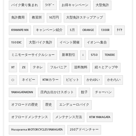
バイク乗り集まれ
ﾗｲﾀﾞｰ
お得キャンペーン
大型免許
免許費用
教習所
10万円
大型免許ステップアップ
KYANNPE-NN
キャンペーン紹介
5月
ORANGE
1300R
ﾀｲﾔ
150 EXC
大型バイク免許
イベント開催
イオンへ集合
ミニモーターサイクルショー
新車割引
i
S750
TENERE
XT
ZE
テネレ
フルパニア
送料無料
続々とアップ中
🍊
ネイビー
KTMカラー
ビビット
かわゆい
かわちい
YAMAGATAKENN
庄内お出かけスポット
餃子
チャーハン
オフロードの歴史
歴史
エンデューロバイク
オフロードメンテナンス
メンテナンス方法
KTM YAMAGATA
Husqvarna MOTORCYCLES YAMAGATA
250アドベンチャー