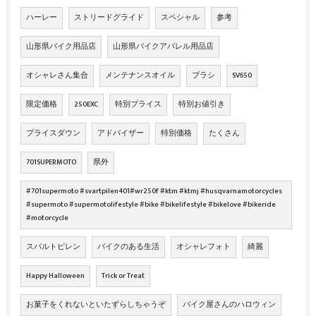
ハーレー
ストリードグライド
スペシャル
参考
山形県バイク用品店
山形県バイクアパレル用品店
オシャレさん集合
メンテナンスオイル
ブラシ
SV650
限定価格
250EXC
特別プライス
特別お値引き
プライスダウン
アドバイザー
特別価格
たくさん
701SUPERMOTO
県外
#701supermoto #svartpilen401#wr250f #ktm #ktmj #husqvarnamotorcycles
#supermoto #supermotolifestyle #bike #bikelifestyle #bikelove #bikeride
#motorcycle
スバルトピレン
バイクのある生活
オシャレフォト
綺麗
Happy Halloween
Trick or Treat
お菓子をくれないといたずらしちゃうぞ
バイク屋さんのハロウィン