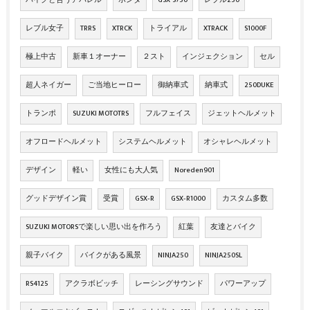
バイクと合うアパレル
ホンダ
GSX-S750
レブル250
レブル女子
TRRS
XTRCK
トライアル
XTRACK
S1000F
極上中古
新車１オーナー
２スト
インジェクション
セル
超人ネイガー
ご当地ヒーロー
御納車式
納車式
250DUKE
トランポ
SUZUKI MOTOTRS
フルフェイス
ジェットヘルメット
オフロードヘルメット
システムヘルメット
オシャレヘルメット
デザイン
軽い
女性にも大人気
Noreden901
グッドデザイン賞
受賞
GSX‐R
GSX‐R1000
カスタム多数
SUZUKI MOTORSで楽しい思い出を作ろう
紅葉
友達とバイク
親子バイク
バイクがある風景
NINJA250
NINJA250SL
RS4125
アクラボビッチ
レーシングサウンド
パワーアップ