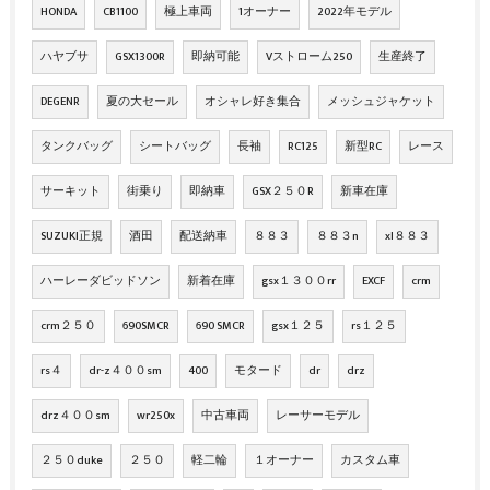
HONDA
CB1100
極上車両
1オーナー
2022年モデル
ハヤブサ
GSX1300R
即納可能
Vストローム250
生産終了
DEGENR
夏の大セール
オシャレ好き集合
メッシュジャケット
タンクバッグ
シートバッグ
長袖
RC125
新型RC
レース
サーキット
街乗り
即納車
GSX２５０R
新車在庫
SUZUKI正規
酒田
配送納車
８８３
８８３n
xl８８３
ハーレーダビッドソン
新着在庫
gsx１３００rr
EXCF
crm
crm２５０
690SMCR
690 SMCR
gsx１２５
rs１２５
rs４
dr-z４００sm
400
モタード
dr
drz
drz４００sm
wr250x
中古車両
レーサーモデル
２５０duke
２５０
軽二輪
１オーナー
カスタム車