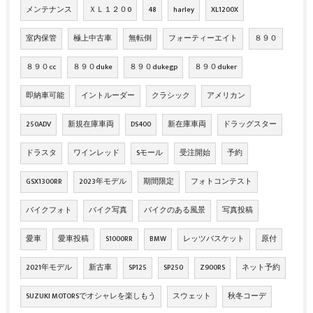
メンテナンス
ＸＬ１２０0
48
harley
XL1200X
室内保管
極上中古車
無転倒
フォーティーエイト
８９０
８９０cc
８９０duke
８９０dukegp
８９０duker
即納車可能
イントルーダー
クラシック
アメリカン
250ADV
新規在庫車両
DS400
新在庫車両
ドラッグスター
ドラスタ
ワインレッド
Sモール
受注開始
予約
GSX1300RR
2023年モデル
期間限定
フォトコンテスト
バイクフォト
バイク写真
バイクのある風景
写真投稿
愛車
愛車投稿
S1000RR
BMW
レッツバスケット
原付
2021年モデル
新古車
SP125
SP250
Z900RS
ネット予約
SUZUKI MOTORSでオシャレを楽しもう
スウェット
秋冬コーデ