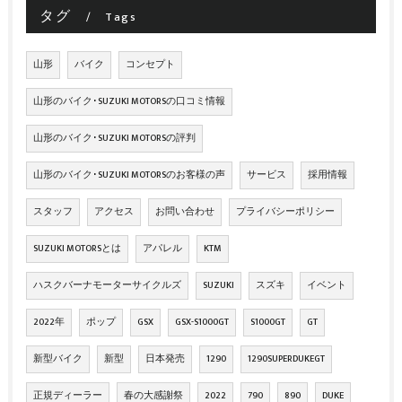
タグ
Tags
山形
バイク
コンセプト
山形のバイク･SUZUKI MOTORSの口コミ情報
山形のバイク･SUZUKI MOTORSの評判
山形のバイク･SUZUKI MOTORSのお客様の声
サービス
採用情報
スタッフ
アクセス
お問い合わせ
プライバシーポリシー
SUZUKI MOTORSとは
アパレル
KTM
ハスクバーナモーターサイクルズ
SUZUKI
スズキ
イベント
2022年
ポップ
GSX
GSX-S1000GT
S1000GT
GT
新型バイク
新型
日本発売
1290
1290SUPERDUKEGT
正規ディーラー
春の大感謝祭
2022
790
890
DUKE