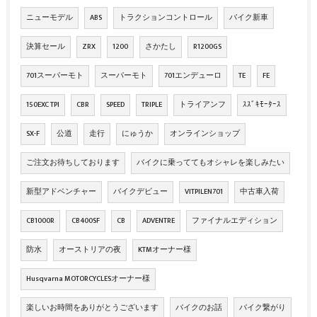
ニューモデル
ABS
トラクションコントロール
バイク新車
決算セール
ZRX
1200
さかたし
R1200GS
701スーパーモト
スーパーモト
701エンデューロ
TE
FE
150EXC TPI
CBR
SPEED
TRIPLE
トライアンフ
ｽｽﾞｷﾓｰﾀｰｽ
SX-F
公道
走行
にゅうか
オンラインショップ
ご注文お待ちしております
バイクに乗っててもオシャレを楽しみたい
新型アドベンチャー
バイクデビュー
VITPILEN701
中古車入荷
CB1000R
CB400SF
CB
ADVENTRE
ファイナルエディション
防水
オーストリアの夜
KTMオーナー様
Husqvarna MOTORCYCLESオーナー様
楽しいお時間をありがとうございます
バイクのお話
バイク繋がり