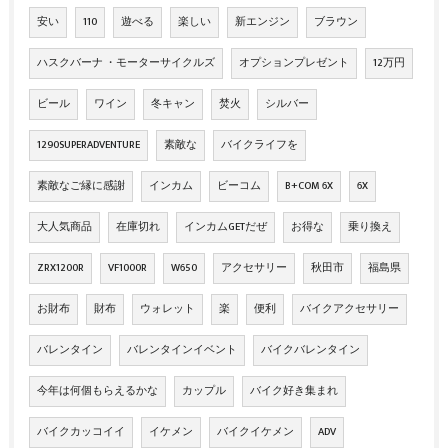
安い
110
遊べる
楽しい
新エンジン
ブラウン
ハスクバーナ ・モーターサイクルズ
オプションプレゼント
12万円
ビール
ワイン
冬キャン
焚火
シルバー
1290SUPERADVENTURE
素敵な
バイクライフを
素敵なご縁に感謝
インカム
ビーコム
B+COM 6X
6X
大人気商品
在庫切れ
インカムGETだぜ
お得な
乗り換え
ZRX1200R
VF1000R
W650
アクセサリー
秋田市
福島県
お財布
財布
ウォレット
楽
便利
バイクアクセサリー
バレンタイン
バレンタインイベント
バイクバレンタイン
今年は何個もらえるかな
カップル
バイク好き集まれ
バイクカッコイイ
イケメン
バイクイケメン
ADV