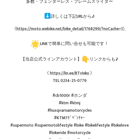
多数・フェンダーレス・フレームスライダー
詳しくは下記URLから♪
《
https://moto.webike.net/bike_detail/1768299/?noCache=1》
LINEで簡単に問い合せも可能です！
【当店公式ラインアカウント】
リンクからも♪
《
https://lin.ee/BTvIxku
》
TEL 0234-25-0779
#cb1000r #ホンダ
#ktm #ktmj
#husqvarnamotorcycles
#KTMｱﾄﾞﾍﾞﾝﾁｬｰ
#supermoto #supermotolifestyle #bike #bikelifestyle #bikelove
#bikeride #motorcycle