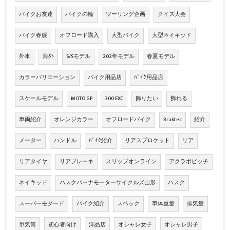
バイクお友達
バイクの輪
ツーリング企画
クイズ大会
バイク春服
オフロード購入
大型バイク
大型ネイキッド
外車
海外
S/Sモデル
202年モデル
春夏モデル
カラーバリエーション
バイク用品店
ﾊﾞｲｸ用品店
スケールモデル
MOTO GP
300 EXC
飾りたい
飾れる
車両紹介
オレンジカラー
オフロードバイク
Braktec
紹介
メーター
ハンドル
ﾊﾞｲｸ紹介
リアスプロケット
リア
リアタイヤ
リアブレーキ
スリップオンライン
アクラポビッチ
ネイキッド
ハスクバーナモーターサイクルズ山形
ハスク
スーパーモタード
バイク紹介
スペック
車体重量
排気量
単気筒
初心者向け
洋品店
オシャレ女子
オシャレ男子