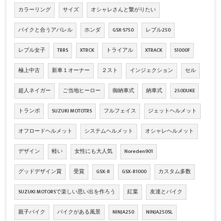
カラーリング
サイズ
オシャレさんと繋がりたい
バイクと合うアパレル
ホンダ
GSX-S750
レブル250
レブル女子
TRRS
XTRCK
トライアル
XTRACK
S1000F
極上中古
新車１オーナー
２スト
インジェクション
セル
超人ネイガー
ご当地ヒーロー
御納車式
納車式
250DUKE
トランポ
SUZUKI MOTOTRS
フルフェイス
ジェットヘルメット
オフロードヘルメット
システムヘルメット
オシャレヘルメット
デザイン
軽い
女性にも大人気
Noreden901
グッドデザイン賞
受賞
GSX‐R
GSX‐R1000
カスタム多数
SUZUKI MOTORSで楽しい思い出を作ろう
紅葉
友達とバイク
親子バイク
バイクがある風景
NINJA250
NINJA250SL