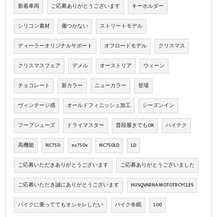
新着車両
ご応募ありがとうございます
キーホルダー
シリコン素材
傷つかない
ストリートモデル
ディーラーオリジナルサポート
オフロードモデル
クリスマス
クリスマスフェア
デメル
オーストリア
ウィーン
チョコレート
新カラー
ニューカラー
登場
ヴィンテージ感
オールドフィニッシュ加工
シーズンイン
フープシューズ
ドライマスター
普段履きでもOK
ハイテク
高機能
NC750
nc750x
NC750LD
LD
ご応募いただきありがとうございます
ご応募ありがとうございました
ご応募いただき誠にありがとうございます
HUSQVARNA MOTOTRCYCLES
バイクに乗っててもオシャレしたい
バイク冬眠
500