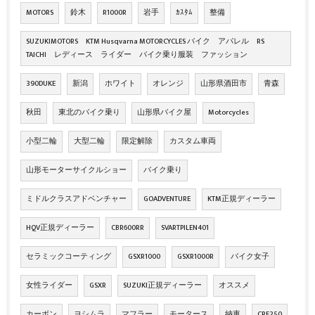
MOTORS
鈴木
R1000R
岩手
ｶｽﾀﾑ
整備
SUZUKIMOTORS KTM Husqvarna MOTORCYCLES バイク アパレル RS
TAICHI レディース ライダー バイク乗り服装 ファッション
390DUKE
新潟
ホワイト
オレンジ
山形県酒田市
青森
秋田
東北のバイク乗り
山形県バイク屋
Motorcycles
小型二輪
大型二輪
限定解除
カスタム車両
山形モーターサイクルショー
バイク乗り
ミドルクラスアドベンチャー
GOADVENTURE
KTM正規ディーラー
HQV正規ディーラー
CBR600RR
SVARTPILEN401
セラミックコーティング
GSXR1000
GSXR1000R
バイク女子
女性ライダー
GSXR
SUZUKI正規ディーラー
オススメ
カーボン
ヨシムラ
マフラー
モータース
納車
CRF250