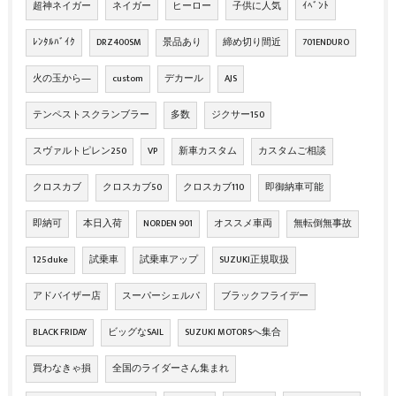
超神ネイガー
ネイガー
ヒーロー
子供に人気
ｲﾍﾞﾝﾄ
ﾚﾝﾀﾙﾊﾞｲｸ
DRZ400SM
景品あり
締め切り間近
701ENDURO
火の玉から―
custom
デカール
AJS
テンペストスクランブラー
多数
ジクサー150
スヴァルトピレン250
VP
新車カスタム
カスタムご相談
クロスカブ
クロスカブ50
クロスカブ110
即御納車可能
即納可
本日入荷
NORDEN 901
オススメ車両
無転倒無事故
125duke
試乗車
試乗車アップ
SUZUKI正規取扱
アドバイザー店
スーパーシェルパ
ブラックフライデー
BLACK FRIDAY
ビッグなSAIL
SUZUKI MOTORSへ集合
買わなきゃ損
全国のライダーさん集まれ