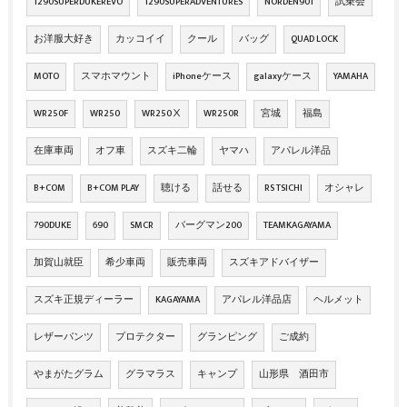
1290SUPERDUKEREVO
1290SUPERADVENTURES
NORDEN901
試乗会
お洋服大好き
カッコイイ
クール
バッグ
QUAD LOCK
MOTO
スマホマウント
iPhoneケース
galaxyケース
YAMAHA
WR250F
WR250
WR250Ⅹ
WR250R
宮城
福島
在庫車両
オフ車
スズキ二輪
ヤマハ
アパレル洋品
B+COM
B+COM PLAY
聴ける
話せる
RS TSICHI
オシャレ
790DUKE
690
SMCR
バーグマン200
TEAMKAGAYAMA
加賀山就臣
希少車両
販売車両
スズキアドバイザー
スズキ正規ディーラー
KAGAYAMA
アパレル洋品店
ヘルメット
レザーパンツ
プロテクター
グランピング
ご成約
やまがたグラム
グラマラス
キャンプ
山形県 酒田市