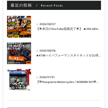
最近の投稿
Recent Posts
2026/08/07
【🌟本日のYouTube投稿完了🌟】 🔥390 ADVENTURE R × KTM山形 オリジナルデカール仕様誕生🔥
2026/08/06
🔥KTMハイパフォーマンスネイキッドがお得に手に入るチャンス🔥
2026/07/31
【💙Husqvarna Motorcycles / NORDEN 901💙】 ご納車おめでとうございます🎉✨