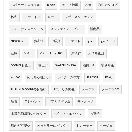
スポーティスタイル
japan
センス抜群
A/W
秋冬カタログ
秋冬
アウトドア
レザー
レザーメンテナンス
メンテナンスクリーム
メンテナンススプレー
新商品
NEWカラー
お友達
ご紹介
チケット
gsxs
gsx７５０
在庫
Vスト
Vストローム1000
新入荷
スズキ正規
DEGNERお直し
裾上げ
SVARTPILEN250
酒田いS
寒さ対策
e-HEAT
めっちゃ暖かい
ライダーの味方
1290SDR
KTM J
SUZUKI MOTORSのお姫様
3年ぶりの開催
ノーデン
ノーデン901
新着
プレゼント
ヤマガタグラム
モトオーク
山形県酒田市のバイク屋
もうすぐハロウィン
お菓子
店内が可愛い
KTMカラーにピッタリ
トレーナー
ベージュ