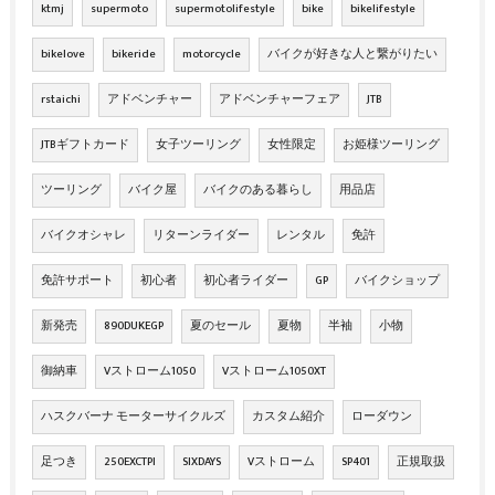
ktmj
supermoto
supermotolifestyle
bike
bikelifestyle
bikelove
bikeride
motorcycle
バイクが好きな人と繋がりたい
rstaichi
アドベンチャー
アドベンチャーフェア
JTB
JTBギフトカード
女子ツーリング
女性限定
お姫様ツーリング
ツーリング
バイク屋
バイクのある暮らし
用品店
バイクオシャレ
リターンライダー
レンタル
免許
免許サポート
初心者
初心者ライダー
GP
バイクショップ
新発売
890DUKEGP
夏のセール
夏物
半袖
小物
御納車
Vストローム1050
Vストローム1050XT
ハスクバーナ モーターサイクルズ
カスタム紹介
ローダウン
足つき
250EXCTPI
SIXDAYS
Vストローム
SP401
正規取扱