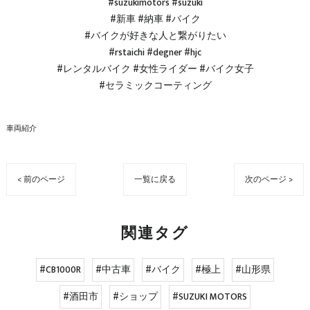
#suzukimotors #suzuki
#新車 #納車 #バイク
#バイクが好きな人と繋がりたい
#rstaichi #degner #hjc
#レンタルバイク #女性ライダー #バイク女子
#セラミックコーティング
車両紹介
< 前のページ
一覧に戻る
次のページ >
関連タグ
#CB1000R
#中古車
#バイク
#極上
#山形県
#酒田市
#ショップ
#SUZUKI MOTORS