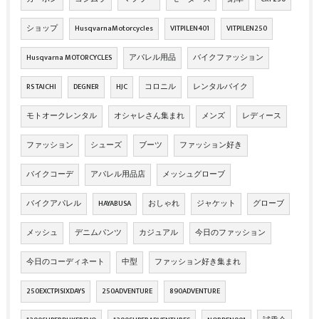
ショップ
HusqvarnaMotorcycles
VITPILEN401
VITPILEN250
Husqvarna MOTORCYCLES
アパレル用品
バイクファッション
RS TAICHI
DEGNER
HJC
コロニル
レンタルバイク
モトオークレンタル
オシャレさん集まれ
メンズ
レディース
ファッション
シューズ
ブーツ
ファッション好き
バイクコーデ
アパレル用品店
メッシュグローブ
バイクアパレル
HAYABUSA
おしゃれ
ジャケット
グローブ
メッシュ
デニムパンツ
カジュアル
今日のファッション
今日のコーディネート
中型
ファッション好き集まれ
250EXCTPISIXDAYS
250ADVENTURE
890ADVENTURE