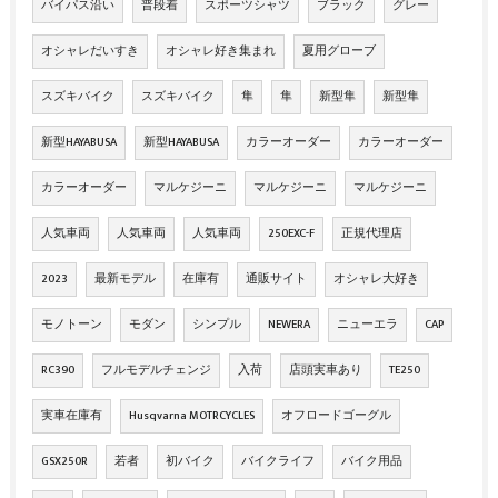
バイパス沿い
普段着
スポーツシャツ
ブラック
グレー
オシャレだいすき
オシャレ好き集まれ
夏用グローブ
スズキバイク
スズキバイク
隼
隼
新型隼
新型隼
新型HAYABUSA
新型HAYABUSA
カラーオーダー
カラーオーダー
カラーオーダー
マルケジーニ
マルケジーニ
マルケジーニ
人気車両
人気車両
人気車両
250EXC-F
正規代理店
2023
最新モデル
在庫有
通販サイト
オシャレ大好き
モノトーン
モダン
シンプル
NEWERA
ニューエラ
CAP
RC390
フルモデルチェンジ
入荷
店頭実車あり
TE250
実車在庫有
Husqvarna MOTRCYCLES
オフロードゴーグル
GSX250R
若者
初バイク
バイクライフ
バイク用品