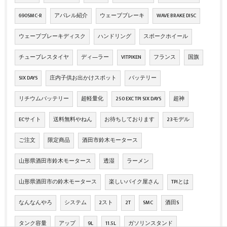
690SMC-R
アパレル紹介
ウェーブブレーキ
WAVE BRAKE DISC
ウェーブブレーキディスク
ハンドリング
スポークホイール
チューブレスタイヤ
ディ―ラー
VITPIKEN
フランス
国旗
SIX DAYS
庄内子供お出かけスポット
バッテリー
リチウムバッテリー
超軽量化
250 EXC TPI SIX DAYS
超神
ECサイト
送料無料やねん
お待ちしております
23モデル
ご注文
限定商品
酒田市鈴木モータース
山形県酒田市鈴木モータース
透湿
ラーメン
山形県酒田市の鈴木モータース
楽しいバイク屋さん
TPIとは
なんなんやろ
システム
2スト
2T
SMC
酒田S
タンク容量
アップ
9L
11.5L
ガソリンスタンド