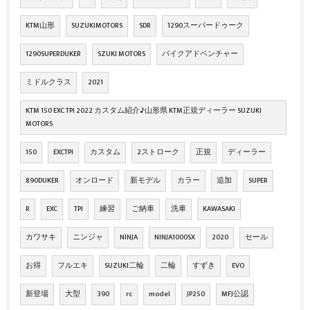
KTM山形
SUZUKIMOTORS
SDR
1290スーパードゥーク
1290SUPERDUKER
SZUKI MOTORS
バイクアドベンチャー
ミドルクラス
2021
KTM 150 EXC TPI 2022 カスタム紹介♪山形県 KTM正規ディーラー SUZUKI
MOTORS
150
EXCTPI
カスタム
2ストローク
正規
ディーラー
890DUKER
オンロード
新モデル
カラー
追加
SUPER
R
EXC
TPI
練習
ご納車
洗車
KAWASAKI
カワサキ
ニンジャ
NINJA
NINJA1000SX
2020
セール
お得
フルエキ
SUZUKI二輪
二輪
すずき
EVO
新登場
大型
390
rc
model
JP250
MFJ公認