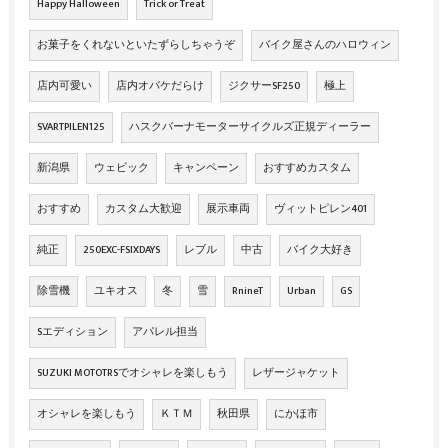
Happy Halloween
Trick or Treat
お菓子をくれないといたずらしちゃうぞ
バイク屋さんのハロウィン
店内可愛い
店内オバケだらけ
ジクサーSF250
極上
SVARTPILEN125
ハスクバーナモーターサイクルズ正規ディーラー
新潟県
ウェビック
キャンペーン
おすすめカスタム
おすすめ
カスタム大歓迎
展示車両
ヴィットピレン401
純正
250EXC-FSIXDAYS
レブル
中古
バイク大好き
除雪機
ユキオス
冬
雪
RnineT
Urban
GS
Sエディション
アパレル担当
SUZUKI MOTOTRSでオシャレを楽しもう
レザージャケット
オシャレを楽しもう
ＫＴＭ
秋田県
にかほ市