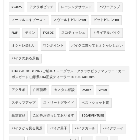
RS4125
アクラボビッチ
レーシングサウンド
パワーアップ
ノーマルエキゾースト
スヴァルトピレン401
ビットピレン401
FMF
チタン
TY250Z
スコティッシュ
トライアルバイク
オシャレ楽しい
ワンポイント
バイクに乗ってもオシャレしたい
バイクのある景色
KTM 250 EXC TPI 2022ご納車！ローダウン・アクラポビッチマフラー・カー
ボンガード 山形県KTM正規ディーラー SUZUKI MOTORS
アクラポ
在庫新着
カスタム相談
250cc
VP401
ステップアップ
ストリートグライド
ベストショット賞
豪華賞品
ご応募お待ちしております
390ADVENTURE
バイクから見る風景
バイク男子
バイクガール
バイクボーイ