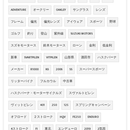
ADVENTURE
オークリー
OAKLEY
サングラス
レンズ
フレーム
偏光
偏光レンズ
アイウェア
スポーツ
野球
ゴルフ
釣り
登山
紫外線
SUZUKI MOTORS
スズキモータース
鈴木モータース
ローン
金利
低金利
新車
SVARTPILEN
VITPILEN
山形県
酒田市
ハスクバーナ
メーカー
R1000
K6
2006
SS
スーパースポーツ
リッターバイク
フルカウル
中古車
ハスクバーナ・モーターサイクルズ
スヴァルトピレン
ヴィットピレン
401
250
125
スプリングキャンペーン
オフロード
２ストローク
HQV
FE250
ENDURO
4ストローク
FI
東北
エンデューロ
2019
2気筒