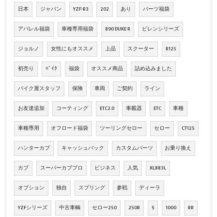
日本
ジャパン
YZF-R3
202
あり
パーツ福袋
アパレル福袋
車種専用福袋
890 DUKE R
ピレンシリーズ
ジョルノ
女性にもオススメ
上品
スクーター
R125
初売り
ﾊﾞｲｸ
福袋
オススメ商品
詰め込みました
バイク屋スタッフ
保険
車両
ご契約
ライン
お友達追加
コーティング
ETC2.0
車載器
ETC
車種
車種専用
オフロード福袋
ツーリングセロー
セロー
CT125
ハンターカブ
キャッシュバック
カスタムパーツ
お乗り換え
カブ
スーパーカブプロ
ビジネス
人気
XL883L
オプション
独自
スプリング
参戦
ディーラ
YZFシリーズ
中古車輌
セロー250
250R
S
1000
RR