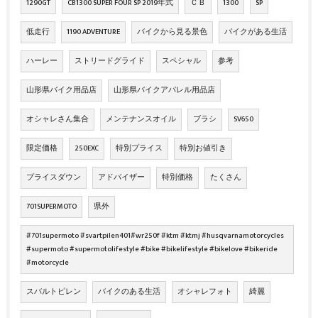
1290GT
CB1300 SUPER FOUR SP 2019年式
ＣＢ
1300
SP
低走行
1190 ADVENTURE
バイクから見る景色
バイクがある生活
ハーレー
ストリードグライド
スペシャル
参考
山形県バイク用品店
山形県バイクアパレル用品店
オシャレさん集合
メンテナンスオイル
ブラシ
SV650
限定価格
250EXC
特別プライス
特別お値引き
プライスダウン
アドバイザー
特別価格
たくさん
701SUPERMOTO
県外
#701supermoto #svartpilen401#wr250f #ktm #ktmj #husqvarnamotorcycles
#supermoto #supermotolifestyle #bike #bikelifestyle #bikelove #bikeride
#motorcycle
スバルトピレン
バイクのある生活
オシャレフォト
綺麗