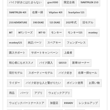
バイク好きにはたまらない
gsxs1000
限定企画
SVARTPILEN 250
SVARTPILEN 401
在庫一掃
Vitpilen 401
Svartpilen 125
250 ADVENTURE
390 DUKE
125 DUKE
2021年式
旧モデル
MT
MTシリーズ
MT-10
モンキー
モンキー125
monkey
monkey125
純正パーツ
スペアキー
フェンダーレス
購入サポート
サポートキャンペーン
上級者
初心者にもオススメ
バイク購入
GB350
新車1オーナー
現行モデル
スポーティーモデル
バイク好き
在庫一掃セール
ライダー
バイク好きな人と繋がりたい
ポイント使用
お買い物
用品
パーツ
アプリ
ウェビックアプリ
ウェビックパートナーストア
加盟店
890ADV
レンタルアップ