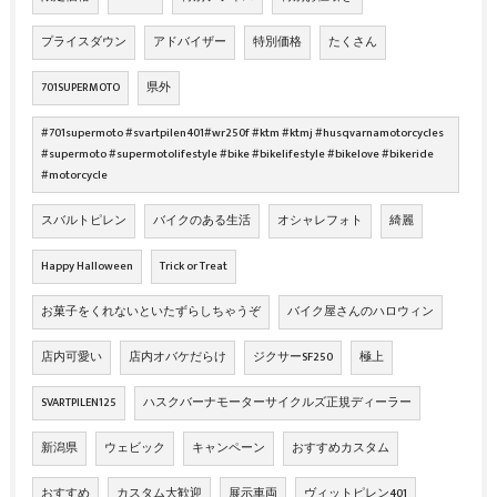
プライスダウン
アドバイザー
特別価格
たくさん
701SUPERMOTO
県外
#701supermoto #svartpilen401#wr250f #ktm #ktmj #husqvarnamotorcycles
#supermoto #supermotolifestyle #bike #bikelifestyle #bikelove #bikeride
#motorcycle
スバルトピレン
バイクのある生活
オシャレフォト
綺麗
Happy Halloween
Trick or Treat
お菓子をくれないといたずらしちゃうぞ
バイク屋さんのハロウィン
店内可愛い
店内オバケだらけ
ジクサーSF250
極上
SVARTPILEN125
ハスクバーナモーターサイクルズ正規ディーラー
新潟県
ウェビック
キャンペーン
おすすめカスタム
おすすめ
カスタム大歓迎
展示車両
ヴィットピレン401