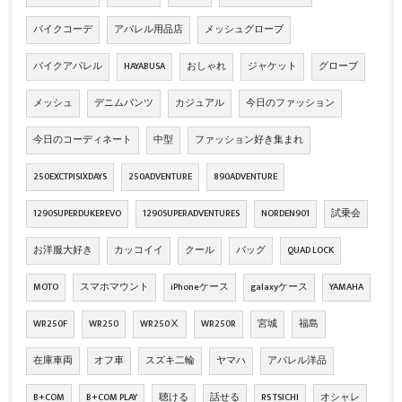
バイクコーデ
アパレル用品店
メッシュグローブ
バイクアパレル
HAYABUSA
おしゃれ
ジャケット
グローブ
メッシュ
デニムパンツ
カジュアル
今日のファッション
今日のコーディネート
中型
ファッション好き集まれ
250EXCTPISIXDAYS
250ADVENTURE
890ADVENTURE
1290SUPERDUKEREVO
1290SUPERADVENTURES
NORDEN901
試乗会
お洋服大好き
カッコイイ
クール
バッグ
QUAD LOCK
MOTO
スマホマウント
iPhoneケース
galaxyケース
YAMAHA
WR250F
WR250
WR250Ⅹ
WR250R
宮城
福島
在庫車両
オフ車
スズキ二輪
ヤマハ
アパレル洋品
B+COM
B+COM PLAY
聴ける
話せる
RS TSICHI
オシャレ