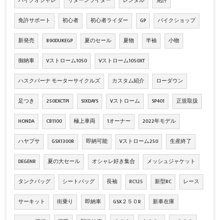
バイクオシャレ
リターンライダー
レンタル
免許
免許サポート
初心者
初心者ライダー
GP
バイクショップ
新発売
890DUKEGP
夏のセール
夏物
半袖
小物
御納車
Vストローム1050
Vストローム1050XT
ハスクバーナ モーターサイクルズ
カスタム紹介
ローダウン
足つき
250EXCTPI
SIXDAYS
Vストローム
SP401
正規取扱
HONDA
CB1100
極上車両
1オーナー
2022年モデル
ハヤブサ
GSX1300R
即納可能
Vストローム250
生産終了
DEGENR
夏の大セール
オシャレ好き集合
メッシュジャケット
タンクバッグ
シートバッグ
長袖
RC125
新型RC
レース
サーキット
街乗り
即納車
GSX２５０R
新車在庫