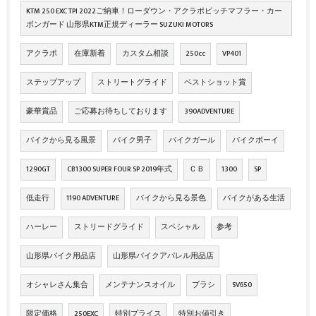
KTM 250 EXC TPI 2022ご納車！ローダウン・アクラポビッチマフラー・カー
ボンガード 山形県KTM正規ディーラー SUZUKI MOTORS
アクラポ
在庫新着
カスタム相談
250cc
VP401
ステップアップ
ストリートグライド
ベストショット賞
豪華賞品
ご応募お待ちしております
390ADVENTURE
バイクから見る風景
バイク男子
バイクガール
バイクボーイ
1290GT
CB1300 SUPER FOUR SP 2019年式
ＣＢ
1300
SP
低走行
1190 ADVENTURE
バイクから見る景色
バイクがある生活
ハーレー
ストリードグライド
スペシャル
参考
山形県バイク用品店
山形県バイクアパレル用品店
オシャレさん集合
メンテナンスオイル
ブラシ
SV650
限定価格
250EXC
特別プライス
特別お値引き