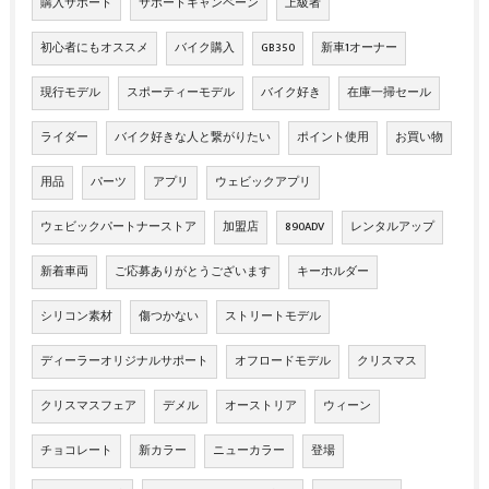
購入サポート
サポートキャンペーン
上級者
初心者にもオススメ
バイク購入
GB350
新車1オーナー
現行モデル
スポーティーモデル
バイク好き
在庫一掃セール
ライダー
バイク好きな人と繋がりたい
ポイント使用
お買い物
用品
パーツ
アプリ
ウェビックアプリ
ウェビックパートナーストア
加盟店
890ADV
レンタルアップ
新着車両
ご応募ありがとうございます
キーホルダー
シリコン素材
傷つかない
ストリートモデル
ディーラーオリジナルサポート
オフロードモデル
クリスマス
クリスマスフェア
デメル
オーストリア
ウィーン
チョコレート
新カラー
ニューカラー
登場