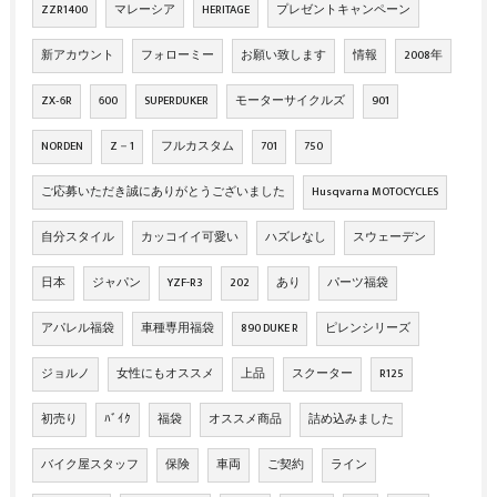
ZZR1400
マレーシア
HERITAGE
プレゼントキャンペーン
新アカウント
フォローミー
お願い致します
情報
2008年
ZX‐6R
600
SUPERDUKER
モーターサイクルズ
901
NORDEN
Z－1
フルカスタム
701
750
ご応募いただき誠にありがとうございました
Husqvarna MOTOCYCLES
自分スタイル
カッコイイ可愛い
ハズレなし
スウェーデン
日本
ジャパン
YZF-R3
202
あり
パーツ福袋
アパレル福袋
車種専用福袋
890 DUKE R
ピレンシリーズ
ジョルノ
女性にもオススメ
上品
スクーター
R125
初売り
ﾊﾞｲｸ
福袋
オススメ商品
詰め込みました
バイク屋スタッフ
保険
車両
ご契約
ライン