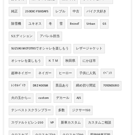
純正
250EXC-FSIXDAYS
レブル
中古
バイク大好き
除雪機
ユキオス
冬
雪
RnineT
Urban
GS
Sエディション
アパレル担当
SUZUKI MOTOTRSでオシャレを楽しもう
レザージャケット
オシャレを楽しもう
ＫＴＭ
秋田県
にかほ市
超神ネイガー
ネイガー
ヒーロー
子供に人気
ｲﾍﾞﾝﾄ
ﾚﾝﾀﾙﾊﾞｲｸ
DRZ400SM
景品あり
締め切り間近
701ENDURO
火の玉から―
custom
デカール
AJS
テンペストスクランブラー
多数
ジクサー150
スヴァルトピレン250
VP
新車カスタム
カスタムご相談
クロスカブ
クロスカブ50
クロスカブ110
即御納車可能