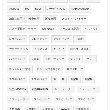
790DUKE
690
SMCR
バーグマン200
TEAMKAGAYAMA
加賀山就臣
希少車両
販売車両
スズキアドバイザー
スズキ正規ディーラー
KAGAYAMA
アパレル洋品店
ヘルメット
レザーパンツ
プロテクター
グランピング
ご成約
やまがたグラム
グラマラス
キャンプ
山形県 酒田市
バイパス沿い
普段着
スポーツシャツ
ブラック
グレー
オシャレだいすき
オシャレ好き集まれ
夏用グローブ
スズキバイク
スズキバイク
隼
隼
新型隼
新型隼
新型HAYABUSA
新型HAYABUSA
カラーオーダー
カラーオーダー
カラーオーダー
マルケジーニ
マルケジーニ
マルケジーニ
人気車両
人気車両
人気車両
250EXC-F
正規代理店