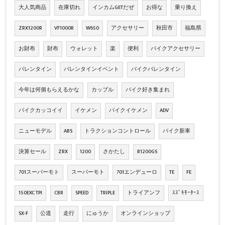
大人気商品
在庫切れ
インカムGETだぜ
お得な
乗り換え
ZRX1200R
VF1000R
W650
アクセサリー
秋田市
福島県
お財布
財布
ウォレット
楽
便利
バイクアクセサリー
バレンタイン
バレンタインイベント
バイクバレンタイン
今年は何個もらえるかな
カップル
バイク好き集まれ
バイクカッコイイ
イケメン
バイクイケメン
ADV
ニューモデル
ABS
トラクションコントロール
バイク新車
決算セール
ZRX
1200
さかたし
R1200GS
701スーパーモト
スーパーモト
701エンデューロ
TE
FE
150EXC TPI
CBR
SPEED
TRIPLE
トライアンフ
ｽｽﾞｷﾓｰﾀｰｽ
SX-F
公道
走行
にゅうか
オンラインショップ