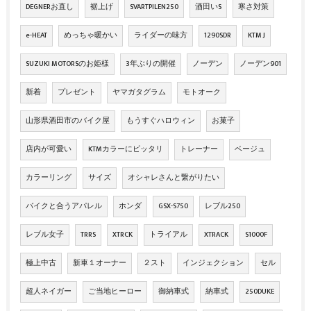
DEGNERお直し
裾上げ
SVARTPILEN250
酒田いS
寒さ対策
e-HEAT
めっちゃ暖かい
ライダーの味方
1290SDR
KTM J
SUZUKI MOTORSのお姫様
3年ぶりの開催
ノーデン
ノーデン901
新着
プレゼント
ヤマガタグラム
モトオーク
山形県酒田市のバイク屋
もうすぐハロウィン
お菓子
店内が可愛い
KTMカラーにピッタリ
トレーナー
ベージュ
カラーリング
サイズ
オシャレさんと繋がりたい
バイクと合うアパレル
ホンダ
GSX-S750
レブル250
レブル女子
TRRS
XTRCK
トライアル
XTRACK
S1000F
極上中古
新車１オーナー
２スト
インジェクション
セル
超人ネイガー
ご当地ヒーロー
御納車式
納車式
250DUKE