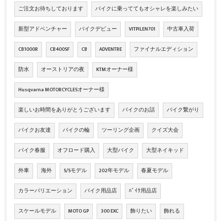
ご注文お待ちしております
バイクに乗っててもオシャレを楽しみたい
新型アドベンチャー
バイクデビュー
VITPILEN701
中古車入荷
CB1000R
CB400SF
CB
ADVENTRE
ファイナルエディション
防水
オーストリアの夜
KTMオーナー様
Husqvarna MOTORCYCLESオーナー様
楽しいお時間をありがとうございます
バイクのお話
バイク繋がり
バイクお友達
バイクの輪
ツーリング企画
クイズ大会
バイク春服
オフロード購入
大型バイク
大型ネイキッド
外車
海外
S/Sモデル
202年モデル
春夏モデル
カラーバリエーション
バイク用品店
ﾊﾞｲｸ用品店
スケールモデル
MOTO GP
300 EXC
飾りたい
飾れる