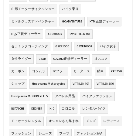
山形モーターサイクルショー
バイク乗り
ミドルクラスアドベンチャー
GOADVENTURE
KTM正規ディーラー
HQV正規ディーラー
CBR600RR
SVARTPILEN401
セラミックコーティング
GSXR1000
GSXR1000R
バイク女子
女性ライダー
GSXR
SUZUKI正規ディーラー
オススメ
カーボン
ヨシムラ
マフラー
モータース
納車
CRF250
ショップ
HusqvarnaMotorcycles
VITPILEN401
VITPILEN250
Husqvarna MOTORCYCLES
アパレル用品
バイクファッション
RS TAICHI
DEGNER
HJC
コロニル
レンタルバイク
モトオークレンタル
オシャレさん集まれ
メンズ
レディース
ファッション
シューズ
ブーツ
ファッション好き