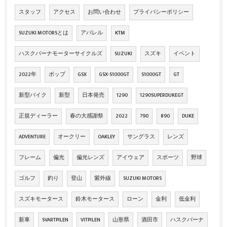
スタッフ
アクセス
お問い合わせ
プライバシーポリシー
SUZUKI MOTORSとは
アパレル
KTM
ハスクバーナモーターサイクルズ
SUZUKI
スズキ
イベント
2022年
ポップ
GSX
GSX-S1000GT
S1000GT
GT
新型バイク
新型
日本発売
1290
1290SUPERDUKEGT
正規ディーラー
春の大感謝祭
2022
790
890
DUKE
ADVENTURE
オークリー
OAKLEY
サングラス
レンズ
フレーム
偏光
偏光レンズ
アイウェア
スポーツ
野球
ゴルフ
釣り
登山
紫外線
SUZUKI MOTORS
スズキモータース
鈴木モータース
ローン
金利
低金利
新車
SVARTPILEN
VITPILEN
山形県
酒田市
ハスクバーナ