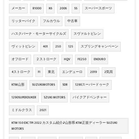
メーカー
R1000
K6
2006
SS
スーパースポーツ
リッターバイク
フルカウル
中古車
ハスクバーナ・モーターサイクルズ
スヴァルトピレン
ヴィットピレン
401
250
125
スプリングキャンペーン
オフロード
２ストローク
HQV
FE250
ENDURO
4ストローク
FI
東北
エンデューロ
2019
2気筒
KTM山形
SUZUKIMOTORS
SDR
1290スーパードゥーク
1290SUPERDUKER
SZUKI MOTORS
バイクアドベンチャー
ミドルクラス
2021
KTM 150 EXC TPI 2022 カスタム紹介♪山形県 KTM正規ディーラー SUZUKI
MOTORS