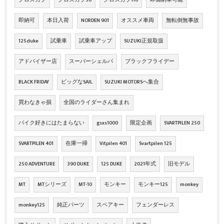
即納可
本日入荷
NORDEN 901
オススメ車両
無転倒無事故
125duke
試乗車
試乗車アップ
SUZUKI正規取扱
アドバイザー店
スーパーシェルパ
ブラックフライデー
BLACK FRIDAY
ビッグなSAIL
SUZUKI MOTORSへ集合
買わなきゃ損
全国のライダーさん集まれ
バイク好きにはたまらない
gsxs1000
限定企画
SVARTPILEN 250
SVARTPILEN 401
在庫一掃
Vitpilen 401
Svartpilen 125
250 ADVENTURE
390 DUKE
125 DUKE
2021年式
旧モデル
MT
MTシリーズ
MT-10
モンキー
モンキー125
monkey
monkey125
純正パーツ
スペアキー
フェンダーレス