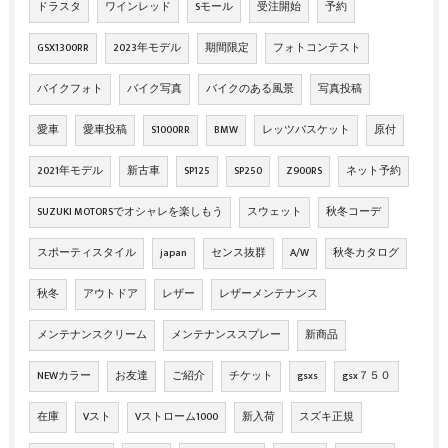
ドラスタ
ワインレッド
Sモール
受注開始
予約
GSX1300RR
2023年モデル
期間限定
フォトコンテスト
バイクフォト
バイク写真
バイクのある風景
写真投稿
愛車
愛車投稿
S1000RR
BMW
レッツバスケット
原付
2021年モデル
新古車
SP125
SP250
Z900RS
ネット予約
SUZUKI MOTORSでオシャレを楽しもう
スウェット
秋冬コーデ
スポーティスタイル
japan
センス抜群
A/W
秋冬カタログ
秋冬
アウトドア
レザー
レザーメンテナンス
メンテナンスクリーム
メンテナンススプレー
新商品
NEWカラー
お友達
ご紹介
チケット
gsxs
gsx７５０
在庫
Vスト
Vストローム1000
新入荷
スズキ正規