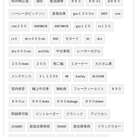
SUZUKI正規
酒田
配送納車
８８３
８８３n
xl８８３
ハーレーダビッドソン
新着在庫
gsx１３００rr
EXCF
crm
crm２５０
690SMCR
690 SMCR
gsx１２５
rs１２５
rs４
dr-z４００sm
400
モタード
dr
drz
drz４００sm
wr250x
中古車両
レーサーモデル
２５０duke
２５０
軽二輪
１オーナー
カスタム車
メンテナンス
ＸＬ１２０0
48
harley
XL1200X
室内保管
極上中古車
無転倒
フォーティーエイト
８９０
８９０cc
８９０duke
８９０dukegp
８９０duker
即納車可能
イントルーダー
クラシック
アメリカン
250ADV
新規在庫車両
DS400
新在庫車両
ドラッグスター