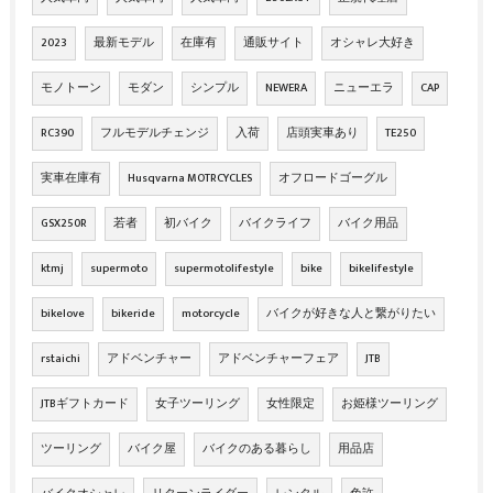
2023
最新モデル
在庫有
通販サイト
オシャレ大好き
モノトーン
モダン
シンプル
NEWERA
ニューエラ
CAP
RC390
フルモデルチェンジ
入荷
店頭実車あり
TE250
実車在庫有
Husqvarna MOTRCYCLES
オフロードゴーグル
GSX250R
若者
初バイク
バイクライフ
バイク用品
ktmj
supermoto
supermotolifestyle
bike
bikelifestyle
bikelove
bikeride
motorcycle
バイクが好きな人と繋がりたい
rstaichi
アドベンチャー
アドベンチャーフェア
JTB
JTBギフトカード
女子ツーリング
女性限定
お姫様ツーリング
ツーリング
バイク屋
バイクのある暮らし
用品店