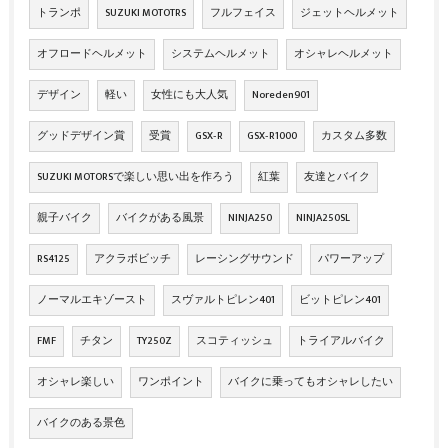
トランポ
SUZUKI MOTOTRS
フルフェイス
ジェットヘルメット
オフロードヘルメット
システムヘルメット
オシャレヘルメット
デザイン
軽い
女性にも大人気
Noreden901
グッドデザイン賞
受賞
GSX‐R
GSX‐R1000
カスタム多数
SUZUKI MOTORSで楽しい思い出を作ろう
紅葉
友達とバイク
親子バイク
バイクがある風景
NINJA250
NINJA250SL
RS4125
アクラボビッチ
レーシングサウンド
パワーアップ
ノーマルエキゾースト
スヴァルトピレン401
ビットピレン401
FMF
チタン
TY250Z
スコティッシュ
トライアルバイク
オシャレ楽しい
ワンポイント
バイクに乗ってもオシャレしたい
バイクのある景色