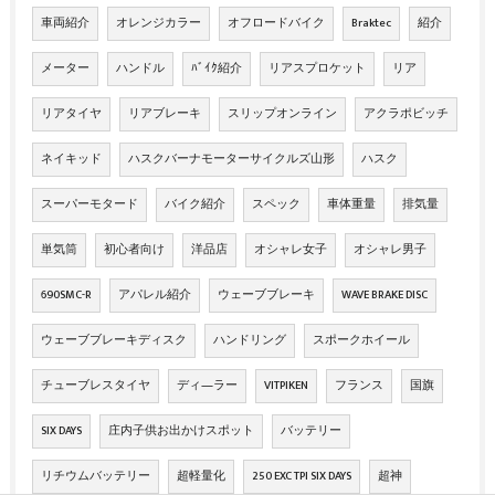
車両紹介
オレンジカラー
オフロードバイク
Braktec
紹介
メーター
ハンドル
ﾊﾞｲｸ紹介
リアスプロケット
リア
リアタイヤ
リアブレーキ
スリップオンライン
アクラポビッチ
ネイキッド
ハスクバーナモーターサイクルズ山形
ハスク
スーパーモタード
バイク紹介
スペック
車体重量
排気量
単気筒
初心者向け
洋品店
オシャレ女子
オシャレ男子
690SMC-R
アパレル紹介
ウェーブブレーキ
WAVE BRAKE DISC
ウェーブブレーキディスク
ハンドリング
スポークホイール
チューブレスタイヤ
ディ―ラー
VITPIKEN
フランス
国旗
SIX DAYS
庄内子供お出かけスポット
バッテリー
リチウムバッテリー
超軽量化
250 EXC TPI SIX DAYS
超神