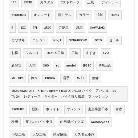
150
EXCTPI
カスタム
2ストローク
正規
ディーラー
890DUKER
オンロード
新モデル
カラー
追加
SUPER
R
EXC
TPI
練習
ご納車
洗車
KAWASAKI
カワサキ
ニンジャ
NINJA
NINJA1000SX
2020
セール
お得
フルエキ
SUZUKI二輪
二輪
すずき
EVO
新登場
大型
390
rc
model
JP250
MFJ公認
MOTORS
鈴木
R1000R
岩手
ｶｽﾀﾑ
整備
SUZUKIMOTORS KTM Husqvarna MOTORCYCLES バイク アパレル RS
TAICHI レディース ライダー バイク乗り服装 ファッション
390DUKE
新潟
ホワイト
オレンジ
山形県酒田市
青森
秋田
東北のバイク乗り
山形県バイク屋
Motorcycles
小型二輪
大型二輪
限定解除
カスタム車両