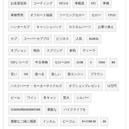
お友達追加
コーティング
ETC2.0
車載器
ETC
車種
車種専用
オフロード福袋
ツーリングセロー
セロー
CT125
ハンターカブ
キャッシュバック
カスタムパーツ
お乗り換え
カブ
スーパーカブプロ
ビジネス
人気
XL883L
オプション
独自
スプリング
参戦
ディーラ
YZFシリーズ
中古車輌
セロー250
250R
S
1000
RR
安い
110
遊べる
楽しい
新エンジン
ブラウン
ハスクバーナ ・モーターサイクルズ
オプションプレゼント
12万円
ビール
ワイン
冬キャン
焚火
シルバー
1290SUPERADVENTURE
素敵な
バイクライフを
素敵なご縁に感謝
インカム
ビーコム
B+COM 6X
6X