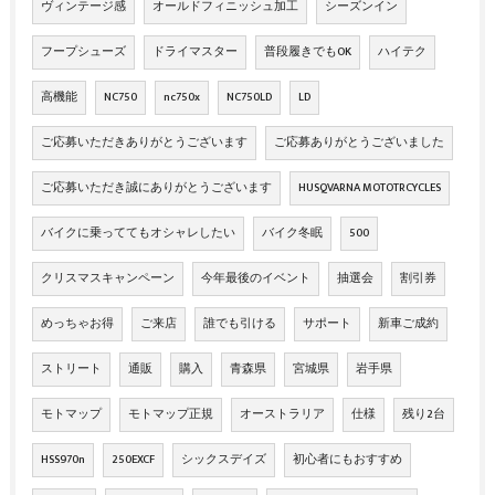
ヴィンテージ感
オールドフィニッシュ加工
シーズンイン
フープシューズ
ドライマスター
普段履きでもOK
ハイテク
高機能
NC750
nc750x
NC750LD
LD
ご応募いただきありがとうございます
ご応募ありがとうございました
ご応募いただき誠にありがとうございます
HUSQVARNA MOTOTRCYCLES
バイクに乗っててもオシャレしたい
バイク冬眠
500
クリスマスキャンペーン
今年最後のイベント
抽選会
割引券
めっちゃお得
ご来店
誰でも引ける
サポート
新車ご成約
ストリート
通販
購入
青森県
宮城県
岩手県
モトマップ
モトマップ正規
オーストラリア
仕様
残り2台
HSS970n
250EXCF
シックスデイズ
初心者にもおすすめ