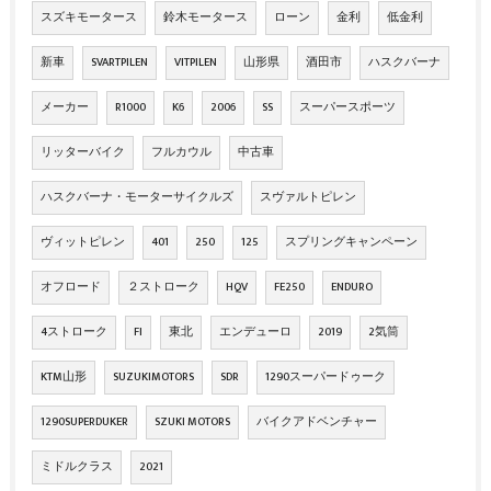
スズキモータース
鈴木モータース
ローン
金利
低金利
新車
SVARTPILEN
VITPILEN
山形県
酒田市
ハスクバーナ
メーカー
R1000
K6
2006
SS
スーパースポーツ
リッターバイク
フルカウル
中古車
ハスクバーナ・モーターサイクルズ
スヴァルトピレン
ヴィットピレン
401
250
125
スプリングキャンペーン
オフロード
２ストローク
HQV
FE250
ENDURO
4ストローク
FI
東北
エンデューロ
2019
2気筒
KTM山形
SUZUKIMOTORS
SDR
1290スーパードゥーク
1290SUPERDUKER
SZUKI MOTORS
バイクアドベンチャー
ミドルクラス
2021