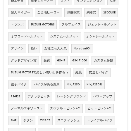
極上中古
新車１オーナー
２スト
インジェクション
セル
超人ネイガー
ご当地ヒーロー
御納車式
納車式
250DUKE
トランポ
SUZUKI MOTOTRS
フルフェイス
ジェットヘルメット
オフロードヘルメット
システムヘルメット
オシャレヘルメット
デザイン
軽い
女性にも大人気
Noreden901
グッドデザイン賞
受賞
GSX‐R
GSX‐R1000
カスタム多数
SUZUKI MOTORSで楽しい思い出を作ろう
紅葉
友達とバイク
親子バイク
バイクがある風景
NINJA250
NINJA250SL
RS4125
アクラボビッチ
レーシングサウンド
パワーアップ
ノーマルエキゾースト
スヴァルトピレン401
ビットピレン401
FMF
チタン
TY250Z
スコティッシュ
トライアルバイク