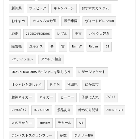
新潟県
ウェビック
キャンペーン
おすすめカスタム
おすすめ
カスタム大歓迎
展示車両
ヴィットピレン401
純正
250EXC-FSIXDAYS
レブル
中古
バイク大好き
除雪機
ユキオス
冬
雪
RnineT
Urban
GS
Sエディション
アパレル担当
SUZUKI MOTOTRSでオシャレを楽しもう
レザージャケット
オシャレを楽しもう
ＫＴＭ
秋田県
にかほ市
超神ネイガー
ネイガー
ヒーロー
子供に人気
ｲﾍﾞﾝﾄ
ﾚﾝﾀﾙﾊﾞｲｸ
DRZ400SM
景品あり
締め切り間近
701ENDURO
火の玉から―
custom
デカール
AJS
テンペストスクランブラー
多数
ジクサー150