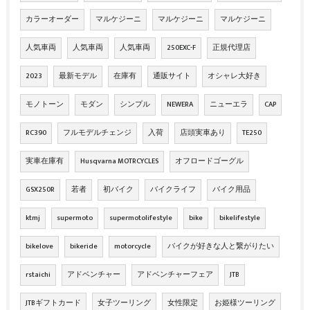
カラーオーダー
マルケジーニ
マルケジーニ
マルケジーニ
人気車両
人気車両
人気車両
250EXC-F
正規代理店
2023
最新モデル
在庫有
通販サイト
オシャレ大好き
モノトーン
モダン
シンプル
NEWERA
ニューエラ
CAP
RC390
フルモデルチェンジ
入荷
店頭実車あり
TE250
実車在庫有
Husqvarna MOTRCYCLES
オフロードゴーグル
GSX250R
若者
初バイク
バイクライフ
バイク用品
ktmj
supermoto
supermotolifestyle
bike
bikelifestyle
bikelove
bikeride
motorcycle
バイクが好きな人と繋がりたい
rstaichi
アドベンチャー
アドベンチャーフェア
JTB
JTBギフトカード
女子ツーリング
女性限定
お姫様ツーリング