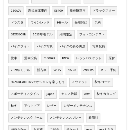
250ADV
新規在庫車両
DS400
新在庫車両
ドラッグスター
ドラスタ
ワインレッド
Sモール
受注開始
予約
GSX1300RR
2023年モデル
期間限定
フォトコンテスト
バイクフォト
バイク写真
バイクのある風景
写真投稿
愛車
愛車投稿
S1000RR
BMW
レッツバスケット
原付
2021年モデル
新古車
SP125
SP250
Z900RS
ネット予約
SUZUKI MOTORSでオシャレを楽しもう
スウェット
秋冬コーデ
スポーティスタイル
japan
センス抜群
A/W
秋冬カタログ
秋冬
アウトドア
レザー
レザーメンテナンス
メンテナンスクリーム
メンテナンススプレー
新商品
NEWカラー
お友達
ご紹介
チケット
gsxs
gsx７５０