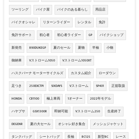
ツーリング
バイク屋
バイクのある暮らし
用品店
バイクオシャレ
リターンライダー
レンタル
免許
免許サポート
初心者
初心者ライダー
GP
バイクショップ
新発売
890DUKEGP
夏のセール
夏物
半袖
小物
御納車
Vストローム1050
Vストローム1050XT
ハスクバーナ モーターサイクルズ
カスタム紹介
ローダウン
足つき
250EXCTPI
SIXDAYS
Vストローム
SP401
正規取扱
HONDA
CB1100
極上車両
1オーナー
2022年モデル
ハヤブサ
GSX1300R
即納可能
Vストローム250
生産終了
DEGENR
夏の大セール
オシャレ好き集合
メッシュジャケット
タンクバッグ
シートバッグ
長袖
RC125
新型RC
レース