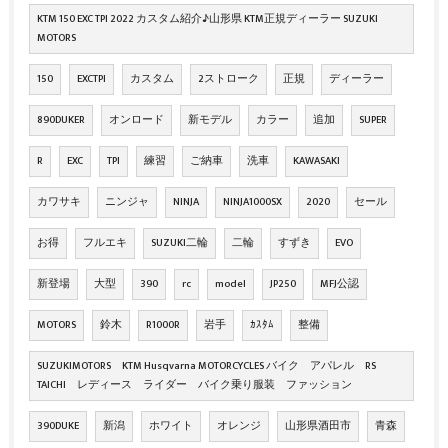
KTM 150 EXC TPI 2022 カスタム紹介♪山形県 KTM正規ディーラー SUZUKI
MOTORS
150
EXCTPI
カスタム
2ストローク
正規
ディーラー
890DUKER
オンロード
新モデル
カラー
追加
SUPER
R
EXC
TPI
練習
ご納車
洗車
KAWASAKI
カワサキ
ニンジャ
NINJA
NINJA1000SX
2020
セール
お得
フルエキ
SUZUKI二輪
二輪
すずき
EVO
新登場
大型
390
rc
model
JP250
MFJ公認
MOTORS
鈴木
R1000R
岩手
ｶｽﾀﾑ
整備
SUZUKIMOTORS KTM Husqvarna MOTORCYCLES バイク アパレル RS
TAICHI レディース ライダー バイク乗り服装 ファッション
390DUKE
新潟
ホワイト
オレンジ
山形県酒田市
青森