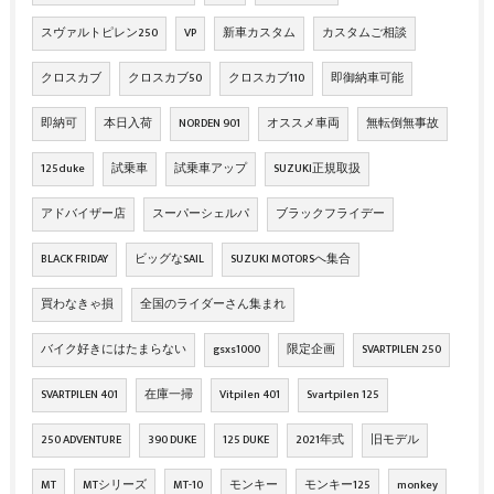
スヴァルトピレン250
VP
新車カスタム
カスタムご相談
クロスカブ
クロスカブ50
クロスカブ110
即御納車可能
即納可
本日入荷
NORDEN 901
オススメ車両
無転倒無事故
125duke
試乗車
試乗車アップ
SUZUKI正規取扱
アドバイザー店
スーパーシェルパ
ブラックフライデー
BLACK FRIDAY
ビッグなSAIL
SUZUKI MOTORSへ集合
買わなきゃ損
全国のライダーさん集まれ
バイク好きにはたまらない
gsxs1000
限定企画
SVARTPILEN 250
SVARTPILEN 401
在庫一掃
Vitpilen 401
Svartpilen 125
250 ADVENTURE
390 DUKE
125 DUKE
2021年式
旧モデル
MT
MTシリーズ
MT-10
モンキー
モンキー125
monkey