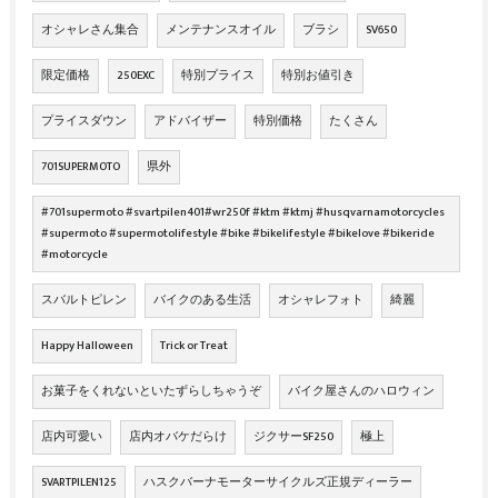
オシャレさん集合
メンテナンスオイル
ブラシ
SV650
限定価格
250EXC
特別プライス
特別お値引き
プライスダウン
アドバイザー
特別価格
たくさん
701SUPERMOTO
県外
#701supermoto #svartpilen401#wr250f #ktm #ktmj #husqvarnamotorcycles
#supermoto #supermotolifestyle #bike #bikelifestyle #bikelove #bikeride
#motorcycle
スバルトピレン
バイクのある生活
オシャレフォト
綺麗
Happy Halloween
Trick or Treat
お菓子をくれないといたずらしちゃうぞ
バイク屋さんのハロウィン
店内可愛い
店内オバケだらけ
ジクサーSF250
極上
SVARTPILEN125
ハスクバーナモーターサイクルズ正規ディーラー