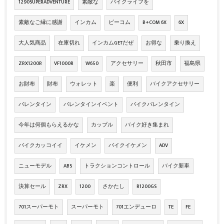
1290SUPERADVENTURE
素敵な
バイクライフを
素敵なご縁に感謝
インカム
ビーコム
B+COM 6X
6X
大人気商品
在庫切れ
インカムGETだぜ
お得な
乗り換え
ZRX1200R
VF1000R
W650
アクセサリー
秋田市
福島県
お財布
財布
ウォレット
楽
便利
バイクアクセサリー
バレンタイン
バレンタインイベント
バイクバレンタイン
今年は何個もらえるかな
カップル
バイク好き集まれ
バイクカッコイイ
イケメン
バイクイケメン
ADV
ニューモデル
ABS
トラクションコントロール
バイク新車
決算セール
ZRX
1200
さかたし
R1200GS
701スーパーモト
スーパーモト
701エンデューロ
TE
FE