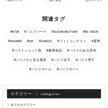
< 前のページ
一覧に戻る
次のページ >
関連タグ
#KTM
#ハスクバーナ
#SUZUKI MOTORS
#RS TAICHI
#DEGNER
#HJC
#OAKLEY
#フォトコンテスト
#愛車
#ベストショット賞
#豪華賞品
#バイクのある景色
#バイクから見る風景
#バイク女子
#バイク男子
#バイクガール
#バイクボーイ
カテゴリー
Categories
全てのカテゴリー