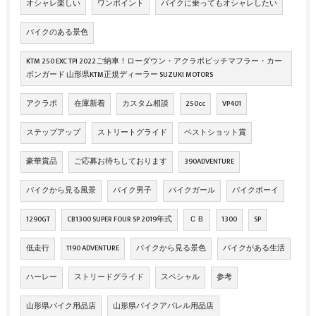
オシャレ楽しい
ワンポイント
バイクに乗ってもオシャレしたい
バイクのある景色
KTM 250 EXC TPI 2022ご納車！ローダウン・アクラポビッチマフラー・カー
ボンガード 山形県KTM正規ディーラー SUZUKI MOTORS
アクラポ
在庫新着
カスタム相談
250cc
VP401
ステップアップ
ストリートグライド
ベストショット賞
豪華賞品
ご応募お待ちしております
390ADVENTURE
バイクから見る風景
バイク男子
バイクガール
バイクボーイ
1290GT
CB1300 SUPER FOUR SP 2019年式
ＣＢ
1300
SP
低走行
1190 ADVENTURE
バイクから見る景色
バイクがある生活
ハーレー
ストリードグライド
スペシャル
参考
山形県バイク用品店
山形県バイクアパレル用品店