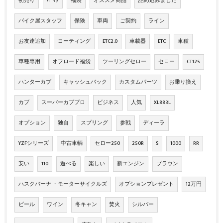
初売り
ﾊﾞｲｸ
福袋
オススメ商品
詰め込みました
バイク屋スタッフ
保険
車両
ご契約
ライン
お友達追加
コーティング
ETC2.0
車載器
ETC
車種
車種専用
オフロード福袋
ツーリングセロー
セロー
CT125
ハンターカブ
キャッシュバック
カスタムパーツ
お乗り換え
カブ
スーパーカブプロ
ビジネス
人気
XL883L
オプション
独自
スプリング
参戦
ディーラ
YZFシリーズ
中古車輌
セロー250
250R
S
1000
RR
安い
110
遊べる
楽しい
新エンジン
ブラウン
ハスクバーナ ・モーターサイクルズ
オプションプレゼント
12万円
ビール
ワイン
冬キャン
焚火
シルバー