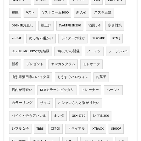
在庫
Vスト
Vストローム1000
新入荷
スズキ正規
DEGNERお直し
裾上げ
SVARTPILEN250
酒田いS
寒さ対策
e-HEAT
めっちゃ暖かい
ライダーの味方
1290SDR
KTM J
SUZUKI MOTORSのお姫様
3年ぶりの開催
ノーデン
ノーデン901
新着
プレゼント
ヤマガタグラム
モトオーク
山形県酒田市のバイク屋
もうすぐハロウィン
お菓子
店内が可愛い
KTMカラーにピッタリ
トレーナー
ベージュ
カラーリング
サイズ
オシャレさんと繋がりたい
バイクと合うアパレル
ホンダ
GSX-S750
レブル250
レブル女子
TRRS
XTRCK
トライアル
XTRACK
S1000F