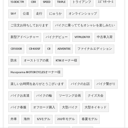
150EXC TPI
CBR
SPEED
TRIPLE
トライアンフ
ｽｽﾞｷﾓｰﾀｰｽ
SX-F
公道
走行
にゅうか
オンラインショップ
ご注文お待ちしております
バイクに乗っててもオシャレを楽しみたい
新型アドベンチャー
バイクデビュー
VITPILEN701
中古車入荷
CB1000R
CB400SF
CB
ADVENTRE
ファイナルエディション
防水
オーストリアの夜
KTMオーナー様
Husqvarna MOTORCYCLESオーナー様
楽しいお時間をありがとうございます
バイクのお話
バイク繋がり
バイクお友達
バイクの輪
ツーリング企画
クイズ大会
バイク春服
オフロード購入
大型バイク
大型ネイキッド
外車
海外
S/Sモデル
202年モデル
春夏モデル