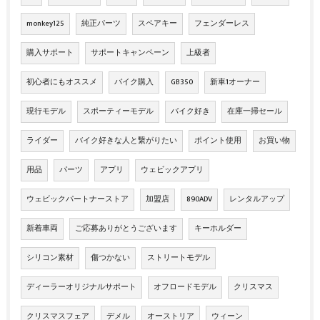
monkey125
純正パーツ
スペアキー
フェンダーレス
購入サポート
サポートキャンペーン
上級者
初心者にもオススメ
バイク購入
GB350
新車1オーナー
現行モデル
スポーティーモデル
バイク好き
在庫一掃セール
ライダー
バイク好きな人と繋がりたい
ポイント使用
お買い物
用品
パーツ
アプリ
ウェビックアプリ
ウェビックパートナーストア
加盟店
890ADV
レンタルアップ
新着車両
ご応募ありがとうございます
キーホルダー
シリコン素材
傷つかない
ストリートモデル
ディーラーオリジナルサポート
オフロードモデル
クリスマス
クリスマスフェア
デメル
オーストリア
ウィーン