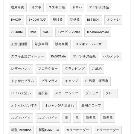
在庫車両
オフ車
スズキ二輪
ヤマハ
アパレル洋品
B+COM
B+COM PLAY
聴ける
話せる
RS TSICHI
オシャレ
790DUKE
690
SMCR
バーグマン200
TEAMKAGAYAMA
加賀山就臣
希少車両
販売車両
スズキアドバイザー
スズキ正規ディーラー
KAGAYAMA
アパレル洋品店
ヘルメット
レザーパンツ
プロテクター
グランピング
ご成約
やまがたグラム
グラマラス
キャンプ
山形県 酒田市
バイパス沿い
普段着
スポーツシャツ
ブラック
グレー
オシャレだいすき
オシャレ好き集まれ
夏用グローブ
スズキバイク
スズキバイク
隼
隼
新型隼
新型隼
新型HAYABUSA
新型HAYABUSA
カラーオーダー
カラーオーダー