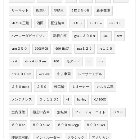
サーキット
街乗り
即納車
GSX２５０R
新車在庫
SUZUKI正規
酒田
配送納車
８８３
８８３n
xl８８３
ハーレーダビッドソン
新着在庫
gsx１３００rr
EXCF
crm
crm２５０
690SMCR
690 SMCR
gsx１２５
rs１２５
rs４
dr-z４００sm
400
モタード
dr
drz
drz４００sm
wr250x
中古車両
レーサーモデル
２５０duke
２５０
軽二輪
１オーナー
カスタム車
メンテナンス
ＸＬ１２０0
48
harley
XL1200X
室内保管
極上中古車
無転倒
フォーティーエイト
８９０
８９０cc
８９０duke
８９０dukegp
８９０duker
即納車可能
イントルーダー
クラシック
アメリカン