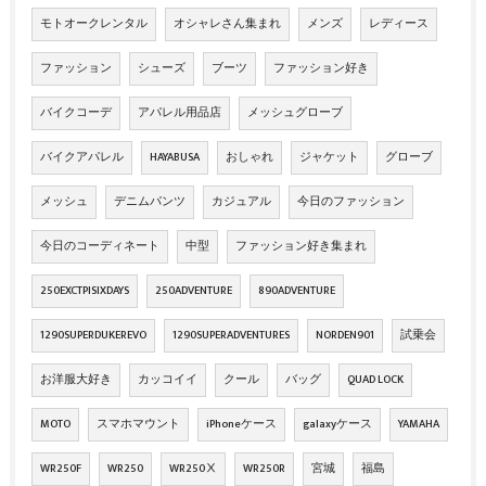
モトオークレンタル
オシャレさん集まれ
メンズ
レディース
ファッション
シューズ
ブーツ
ファッション好き
バイクコーデ
アパレル用品店
メッシュグローブ
バイクアパレル
HAYABUSA
おしゃれ
ジャケット
グローブ
メッシュ
デニムパンツ
カジュアル
今日のファッション
今日のコーディネート
中型
ファッション好き集まれ
250EXCTPISIXDAYS
250ADVENTURE
890ADVENTURE
1290SUPERDUKEREVO
1290SUPERADVENTURES
NORDEN901
試乗会
お洋服大好き
カッコイイ
クール
バッグ
QUAD LOCK
MOTO
スマホマウント
iPhoneケース
galaxyケース
YAMAHA
WR250F
WR250
WR250Ⅹ
WR250R
宮城
福島