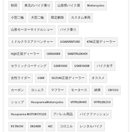
秋田
東北のバイク乗り
山形県バイク屋
Motorcycles
小型二輪
大型二輪
限定解除
カスタム車両
山形モーターサイクルショー
バイク乗り
ミドルクラスアドベンチャー
GOADVENTURE
KTM正規ディーラー
HQV正規ディーラー
CBR600RR
SVARTPILEN401
セラミックコーティング
GSXR1000
GSXR1000R
バイク女子
女性ライダー
GSXR
SUZUKI正規ディーラー
オススメ
カーボン
ヨシムラ
マフラー
モータース
納車
CRF250
ショップ
HusqvarnaMotorcycles
VITPILEN401
VITPILEN250
Husqvarna MOTORCYCLES
アパレル用品
バイクファッション
RS TAICHI
DEGNER
HJC
コロニル
レンタルバイク