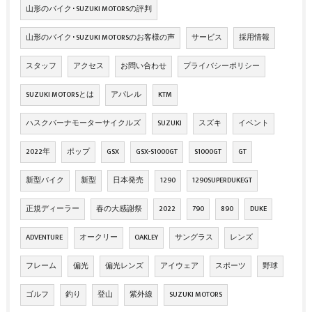
山形のバイク･SUZUKI MOTORSの評判
山形のバイク･SUZUKI MOTORSのお客様の声
サービス
採用情報
スタッフ
アクセス
お問い合わせ
プライバシーポリシー
SUZUKI MOTORSとは
アパレル
KTM
ハスクバーナモーターサイクルズ
SUZUKI
スズキ
イベント
2022年
ポップ
GSX
GSX-S1000GT
S1000GT
GT
新型バイク
新型
日本発売
1290
1290SUPERDUKEGT
正規ディーラー
春の大感謝祭
2022
790
890
DUKE
ADVENTURE
オークリー
OAKLEY
サングラス
レンズ
フレーム
偏光
偏光レンズ
アイウェア
スポーツ
野球
ゴルフ
釣り
登山
紫外線
SUZUKI MOTORS