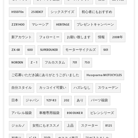
HSS970n
250EXCF
シックスデイズ
初心者にもおすすめ
ZZR1400
マレーシア
HERITAGE
プレゼントキャンペーン
新アカウント
フォローミー
お願い致します
情報
2008年
ZX‐6R
600
SUPERDUKER
モーターサイクルズ
901
NORDEN
Z－1
フルカスタム
701
750
ご応募いただき誠にありがとうございました
Husqvarna MOTOCYCLES
自分スタイル
カッコイイ可愛い
ハズレなし
スウェーデン
日本
ジャパン
YZF-R3
202
あり
パーツ福袋
アパレル福袋
車種専用福袋
890 DUKE R
ピレンシリーズ
ジョルノ
女性にもオススメ
上品
スクーター
R125