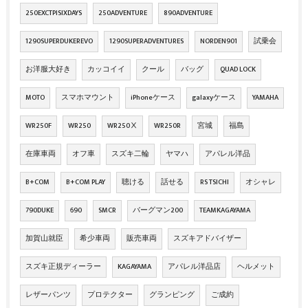
250EXCTPISIXDAYS
250ADVENTURE
890ADVENTURE
1290SUPERDUKEREVO
1290SUPERADVENTURES
NORDEN901
試乗会
お洋服大好き
カッコイイ
クール
バッグ
QUAD LOCK
MOTO
スマホマウント
iPhoneケース
galaxyケース
YAMAHA
WR250F
WR250
WR250Ⅹ
WR250R
宮城
福島
在庫車両
オフ車
スズキ二輪
ヤマハ
アパレル洋品
B+COM
B+COM PLAY
聴ける
話せる
RS TSICHI
オシャレ
790DUKE
690
SMCR
バーグマン200
TEAMKAGAYAMA
加賀山就臣
希少車両
販売車両
スズキアドバイザー
スズキ正規ディーラー
KAGAYAMA
アパレル洋品店
ヘルメット
レザーパンツ
プロテクター
グランピング
ご成約