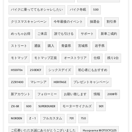
バイクに乗っててもオシャレしたい
バイク冬眠
500
クリスマスキャンペーン
今年最後のイベント
抽選会
割引券
めっちゃお得
ご来店
誰でも引ける
サポート
新車ご成約
ストリート
通販
購入
青森県
宮城県
岩手県
モトマップ
モトマップ正規
オーストラリア
仕様
残り2台
HSS970n
250EXCF
シックスデイズ
初心者にもおすすめ
ZZR1400
マレーシア
HERITAGE
プレゼントキャンペーン
新アカウント
フォローミー
お願い致します
情報
2008年
ZX‐6R
600
SUPERDUKER
モーターサイクルズ
901
NORDEN
Z－1
フルカスタム
701
750
ご応募いただき誠にありがとうございました
Husqvarna MOTOCYCLES