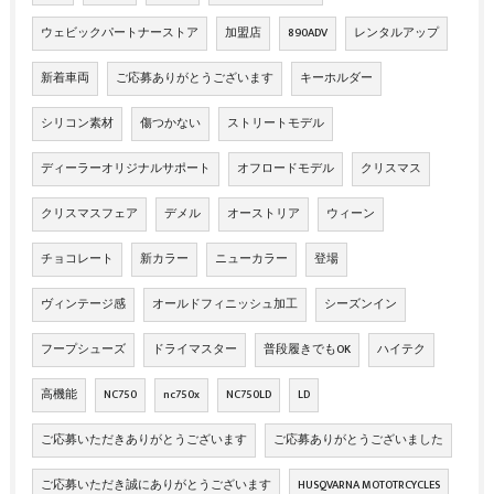
ウェビックパートナーストア
加盟店
890ADV
レンタルアップ
新着車両
ご応募ありがとうございます
キーホルダー
シリコン素材
傷つかない
ストリートモデル
ディーラーオリジナルサポート
オフロードモデル
クリスマス
クリスマスフェア
デメル
オーストリア
ウィーン
チョコレート
新カラー
ニューカラー
登場
ヴィンテージ感
オールドフィニッシュ加工
シーズンイン
フープシューズ
ドライマスター
普段履きでもOK
ハイテク
高機能
NC750
nc750x
NC750LD
LD
ご応募いただきありがとうございます
ご応募ありがとうございました
ご応募いただき誠にありがとうございます
HUSQVARNA MOTOTRCYCLES