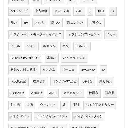
YZFシリーズ
中古車輌
セロー250
250R
S
1000
RR
安い
110
遊べる
楽しい
新エンジン
ブラウン
ハスクバーナ ・モーターサイクルズ
オプションプレゼント
12万円
ビール
ワイン
冬キャン
焚火
シルバー
1290SUPERADVENTURE
素敵な
バイクライフを
素敵なご縁に感謝
インカム
ビーコム
B+COM 6X
6X
大人気商品
在庫切れ
インカムGETだぜ
お得な
乗り換え
ZRX1200R
VF1000R
W650
アクセサリー
秋田市
福島県
お財布
財布
ウォレット
楽
便利
バイクアクセサリー
バレンタイン
バレンタインイベント
バイクバレンタイン