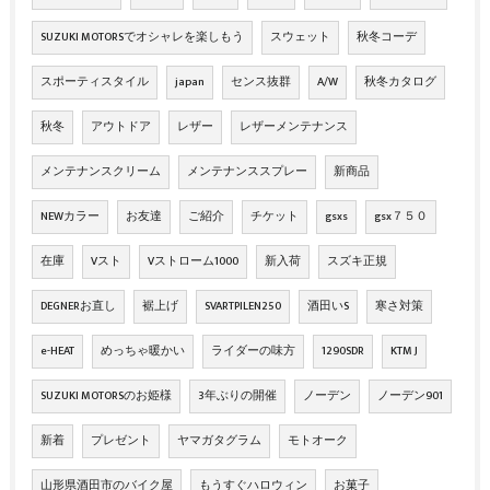
SUZUKI MOTORSでオシャレを楽しもう
スウェット
秋冬コーデ
スポーティスタイル
japan
センス抜群
A/W
秋冬カタログ
秋冬
アウトドア
レザー
レザーメンテナンス
メンテナンスクリーム
メンテナンススプレー
新商品
NEWカラー
お友達
ご紹介
チケット
gsxs
gsx７５０
在庫
Vスト
Vストローム1000
新入荷
スズキ正規
DEGNERお直し
裾上げ
SVARTPILEN250
酒田いS
寒さ対策
e-HEAT
めっちゃ暖かい
ライダーの味方
1290SDR
KTM J
SUZUKI MOTORSのお姫様
3年ぶりの開催
ノーデン
ノーデン901
新着
プレゼント
ヤマガタグラム
モトオーク
山形県酒田市のバイク屋
もうすぐハロウィン
お菓子