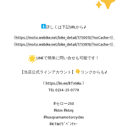
詳しくは下記URLから♪
《
https://moto.webike.net/bike_detail/1750013/?noCache=1》
《
https://moto.webike.net/bike_detail/1755819/?noCache=1》
LINEで簡単に問い合せも可能です！
【当店公式ラインアカウント】
リンクからも♪
《
https://lin.ee/BTvIxku
》
TEL 0234-25-0779
#セロー250
#ktm #ktmj
#husqvarnamotorcycles
#KTMｱﾄﾞﾍﾞﾝﾁｬｰ