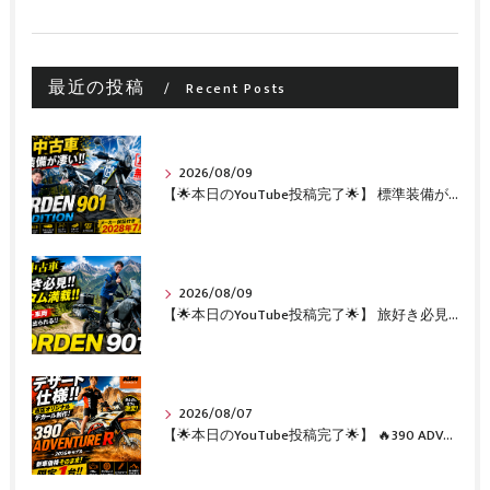
最近の投稿
Recent Posts
2026/08/09
【🌟本日のYouTube投稿完了🌟】 標準装備が凄い!!1オーナー・無転倒の極上中古車🔥 「NORDEN 901 EXPEDITION」が入荷いたしました✨ 【Husqvarna Motorcycles山形】
2026/08/09
【🌟本日のYouTube投稿完了🌟】 旅好き必見🔥!!カスタム満載の極上中古車！ 「NORDEN 901」が入荷いたしました✨【Husqvarna Motorcycles山形】
2026/08/07
【🌟本日のYouTube投稿完了🌟】 🔥390 ADVENTURE R × KTM山形 オリジナルデカール仕様誕生🔥