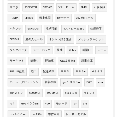
足つき
250EXCTPI
SIXDAYS
Vストローム
SP401
正規取扱
HONDA
CB1100
極上車両
1オーナー
2022年モデル
ハヤブサ
GSX1300R
即納可能
Vストローム250
生産終了
DEGENR
夏の大セール
オシャレ好き集合
メッシュジャケット
タンクバッグ
シートバッグ
長袖
RC125
新型RC
レース
サーキット
街乗り
即納車
GSX２５０R
新車在庫
SUZUKI正規
酒田
配送納車
８８３
８８３n
xl８８３
ハーレーダビッドソン
新着在庫
gsx１３００rr
EXCF
crm
crm２５０
690SMCR
690 SMCR
gsx１２５
rs１２５
rs４
dr-z４００sm
400
モタード
dr
drz
drz４００sm
wr250x
中古車両
レーサーモデル