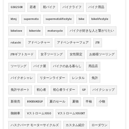
GSX250R
若者
初バイク
バイクライフ
バイク用品
ktmj
supermoto
supermotolifestyle
bike
bikelifestyle
bikelove
bikeride
motorcycle
バイクが好きな人と繋がりたい
rstaichi
アドベンチャー
アドベンチャーフェア
JTB
JTBギフトカード
女子ツーリング
女性限定
お姫様ツーリング
ツーリング
バイク屋
バイクのある暮らし
用品店
バイクオシャレ
リターンライダー
レンタル
免許
免許サポート
初心者
初心者ライダー
GP
バイクショップ
新発売
890DUKEGP
夏のセール
夏物
半袖
小物
御納車
Vストローム1050
Vストローム1050XT
ハスクバーナ モーターサイクルズ
カスタム紹介
ローダウン