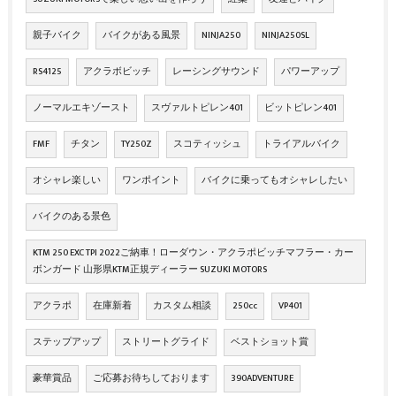
親子バイク
バイクがある風景
NINJA250
NINJA250SL
RS4125
アクラボビッチ
レーシングサウンド
パワーアップ
ノーマルエキゾースト
スヴァルトピレン401
ビットピレン401
FMF
チタン
TY250Z
スコティッシュ
トライアルバイク
オシャレ楽しい
ワンポイント
バイクに乗ってもオシャレしたい
バイクのある景色
KTM 250 EXC TPI 2022ご納車！ローダウン・アクラポビッチマフラー・カー
ボンガード 山形県KTM正規ディーラー SUZUKI MOTORS
アクラポ
在庫新着
カスタム相談
250cc
VP401
ステップアップ
ストリートグライド
ベストショット賞
豪華賞品
ご応募お待ちしております
390ADVENTURE