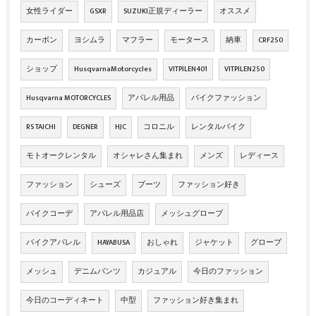
女性ライダー
GSXR
SUZUKI正規ディーラー
オススメ
カーボン
ヨシムラ
マフラー
モータース
納車
CRF250
ショップ
HusqvarnaMotorcycles
VITPILEN401
VITPILEN250
Husqvarna MOTORCYCLES
アパレル用品
バイクファッション
RS TAICHI
DEGNER
HJC
コロニル
レンタルバイク
モトオークレンタル
オシャレさん集まれ
メンズ
レディース
ファッション
シューズ
ブーツ
ファッション好き
バイクコーデ
アパレル用品店
メッシュグローブ
バイクアパレル
HAYABUSA
おしゃれ
ジャケット
グローブ
メッシュ
デニムパンツ
カジュアル
今日のファッション
今日のコーディネート
中型
ファッション好き集まれ