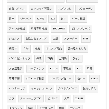
自分スタイル
カッコイイ可愛い
ハズレなし
スウェーデン
日本
ジャパン
YZF-R3
202
あり
パーツ福袋
アパレル福袋
車種専用福袋
890 DUKE R
ピレンシリーズ
ジョルノ
女性にもオススメ
上品
スクーター
R125
初売り
ﾊﾞｲｸ
福袋
オススメ商品
詰め込みました
バイク屋スタッフ
保険
車両
ご契約
ライン
お友達追加
コーティング
ETC2.0
車載器
ETC
車種
車種専用
オフロード福袋
ツーリングセロー
セロー
CT125
ハンターカブ
キャッシュバック
カスタムパーツ
お乗り換え
カブ
スーパーカブプロ
ビジネス
人気
XL883L
オプション
独自
スプリング
参戦
ディーラ