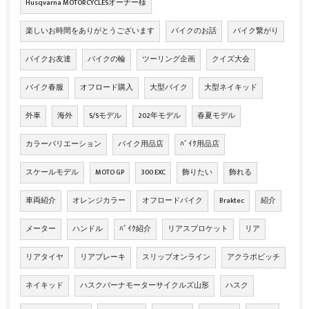
Husqvarna MOTORCYCLESオーナー様
楽しいお時間をありがとうございます
バイクのお話
バイク繋がり
バイクお友達
バイクの輪
ツーリング企画
クイズ大会
バイク春服
オフロード購入
大型バイク
大型ネイキッド
外車
海外
S/Sモデル
202年モデル
春夏モデル
カラーバリエーション
バイク用品店
ﾊﾞｲｸ用品店
スケールモデル
MOTO GP
300 EXC
飾りたい
飾れる
車両紹介
オレンジカラー
オフロードバイク
Braktec
紹介
メーター
ハンドル
ﾊﾞｲｸ紹介
リアスプロケット
リア
リアタイヤ
リアブレーキ
スリップオンライン
アクラポビッチ
ネイキッド
ハスクバーナモーターサイクルズ山形
ハスク