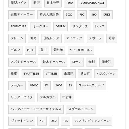
新型バイク
新型
日本発売
1290
1290SUPERDUKEGT
正規ディーラー
春の大感謝祭
2022
790
890
DUKE
ADVENTURE
オークリー
OAKLEY
サングラス
レンズ
フレーム
偏光
偏光レンズ
アイウェア
スポーツ
野球
ゴルフ
釣り
登山
紫外線
SUZUKI MOTORS
スズキモータース
鈴木モータース
ローン
金利
低金利
新車
SVARTPILEN
VITPILEN
山形県
酒田市
ハスクバーナ
メーカー
R1000
K6
2006
SS
スーパースポーツ
リッターバイク
フルカウル
中古車
ハスクバーナ・モーターサイクルズ
スヴァルトピレン
ヴィットピレン
401
250
125
スプリングキャンペーン