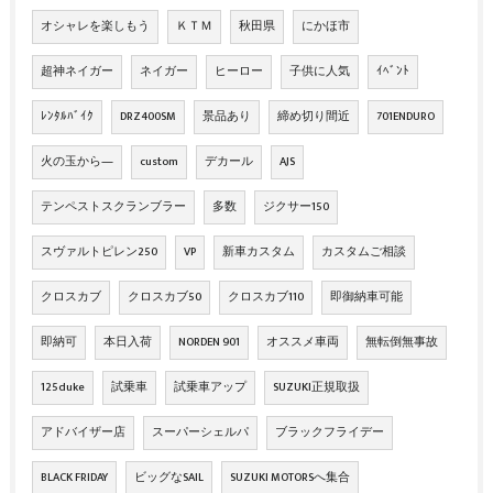
オシャレを楽しもう
ＫＴＭ
秋田県
にかほ市
超神ネイガー
ネイガー
ヒーロー
子供に人気
ｲﾍﾞﾝﾄ
ﾚﾝﾀﾙﾊﾞｲｸ
DRZ400SM
景品あり
締め切り間近
701ENDURO
火の玉から―
custom
デカール
AJS
テンペストスクランブラー
多数
ジクサー150
スヴァルトピレン250
VP
新車カスタム
カスタムご相談
クロスカブ
クロスカブ50
クロスカブ110
即御納車可能
即納可
本日入荷
NORDEN 901
オススメ車両
無転倒無事故
125duke
試乗車
試乗車アップ
SUZUKI正規取扱
アドバイザー店
スーパーシェルパ
ブラックフライデー
BLACK FRIDAY
ビッグなSAIL
SUZUKI MOTORSへ集合