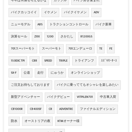
今年は何個もらえるかな
カップル
バイク好き集まれ
バイクカッコイイ
イケメン
バイクイケメン
ADV
ニューモデル
ABS
トラクションコントロール
バイク新車
決算セール
ZRX
1200
さかたし
R1200GS
701スーパーモト
スーパーモト
701エンデューロ
TE
FE
150EXC TPI
CBR
SPEED
TRIPLE
トライアンフ
ｽｽﾞｷﾓｰﾀｰｽ
SX-F
公道
走行
にゅうか
オンラインショップ
ご注文お待ちしております
バイクに乗っててもオシャレを楽しみたい
新型アドベンチャー
バイクデビュー
VITPILEN701
中古車入荷
CB1000R
CB400SF
CB
ADVENTRE
ファイナルエディション
防水
オーストリアの夜
KTMオーナー様