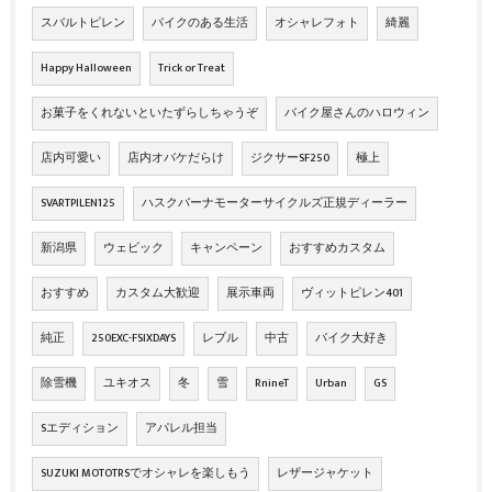
スバルトピレン
バイクのある生活
オシャレフォト
綺麗
Happy Halloween
Trick or Treat
お菓子をくれないといたずらしちゃうぞ
バイク屋さんのハロウィン
店内可愛い
店内オバケだらけ
ジクサーSF250
極上
SVARTPILEN125
ハスクバーナモーターサイクルズ正規ディーラー
新潟県
ウェビック
キャンペーン
おすすめカスタム
おすすめ
カスタム大歓迎
展示車両
ヴィットピレン401
純正
250EXC-FSIXDAYS
レブル
中古
バイク大好き
除雪機
ユキオス
冬
雪
RnineT
Urban
GS
Sエディション
アパレル担当
SUZUKI MOTOTRSでオシャレを楽しもう
レザージャケット