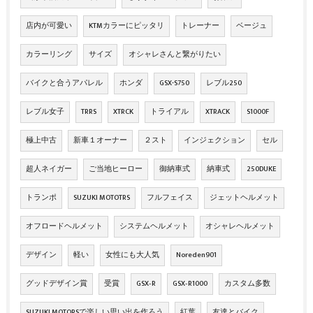
店内が可愛い
KTMカラーにピッタリ
トレーナー
ベージュ
カラーリング
サイズ
オシャレさんと繋がりたい
バイクと合うアパレル
ホンダ
GSX-S750
レブル250
レブル女子
TRRS
XTRCK
トライアル
XTRACK
S1000F
極上中古
新車１オーナー
２スト
インジェクション
セル
超人ネイガー
ご当地ヒーロー
御納車式
納車式
250DUKE
トランポ
SUZUKI MOTOTRS
フルフェイス
ジェットヘルメット
オフロードヘルメット
システムヘルメット
オシャレヘルメット
デザイン
軽い
女性にも大人気
Noreden901
グッドデザイン賞
受賞
GSX‐R
GSX‐R1000
カスタム多数
SUZUKI MOTORSで楽しい思い出を作ろう
紅葉
友達とバイク