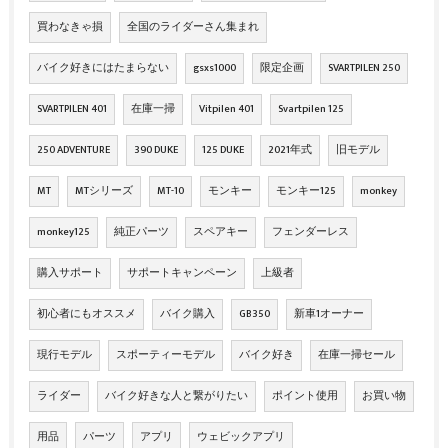
買わなきゃ損
全国のライダーさん集まれ
バイク好きにはたまらない
gsxs1000
限定企画
SVARTPILEN 250
SVARTPILEN 401
在庫一掃
Vitpilen 401
Svartpilen 125
250 ADVENTURE
390 DUKE
125 DUKE
2021年式
旧モデル
MT
MTシリーズ
MT-10
モンキー
モンキー125
monkey
monkey125
純正パーツ
スペアキー
フェンダーレス
購入サポート
サポートキャンペーン
上級者
初心者にもオススメ
バイク購入
GB350
新車1オーナー
現行モデル
スポーティーモデル
バイク好き
在庫一掃セール
ライダー
バイク好きな人と繋がりたい
ポイント使用
お買い物
用品
パーツ
アプリ
ウェビックアプリ