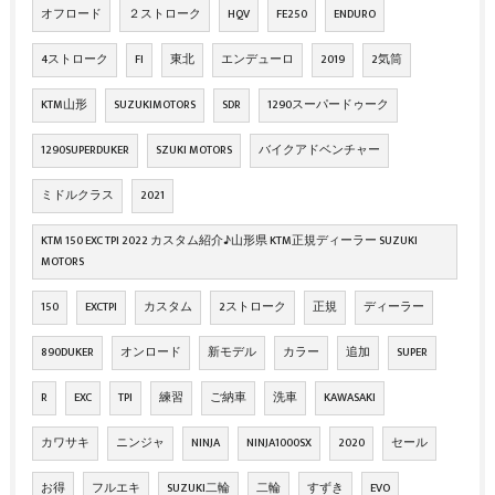
オフロード
２ストローク
HQV
FE250
ENDURO
4ストローク
FI
東北
エンデューロ
2019
2気筒
KTM山形
SUZUKIMOTORS
SDR
1290スーパードゥーク
1290SUPERDUKER
SZUKI MOTORS
バイクアドベンチャー
ミドルクラス
2021
KTM 150 EXC TPI 2022 カスタム紹介♪山形県 KTM正規ディーラー SUZUKI
MOTORS
150
EXCTPI
カスタム
2ストローク
正規
ディーラー
890DUKER
オンロード
新モデル
カラー
追加
SUPER
R
EXC
TPI
練習
ご納車
洗車
KAWASAKI
カワサキ
ニンジャ
NINJA
NINJA1000SX
2020
セール
お得
フルエキ
SUZUKI二輪
二輪
すずき
EVO