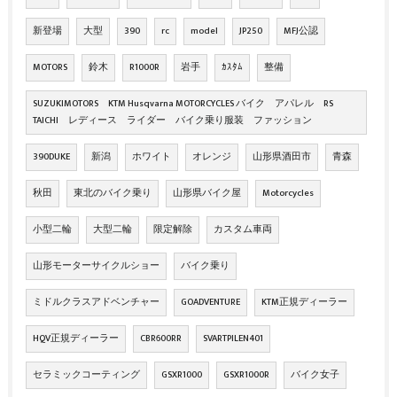
新登場
大型
390
rc
model
JP250
MFJ公認
MOTORS
鈴木
R1000R
岩手
ｶｽﾀﾑ
整備
SUZUKIMOTORS KTM Husqvarna MOTORCYCLES バイク アパレル RS
TAICHI レディース ライダー バイク乗り服装 ファッション
390DUKE
新潟
ホワイト
オレンジ
山形県酒田市
青森
秋田
東北のバイク乗り
山形県バイク屋
Motorcycles
小型二輪
大型二輪
限定解除
カスタム車両
山形モーターサイクルショー
バイク乗り
ミドルクラスアドベンチャー
GOADVENTURE
KTM正規ディーラー
HQV正規ディーラー
CBR600RR
SVARTPILEN401
セラミックコーティング
GSXR1000
GSXR1000R
バイク女子