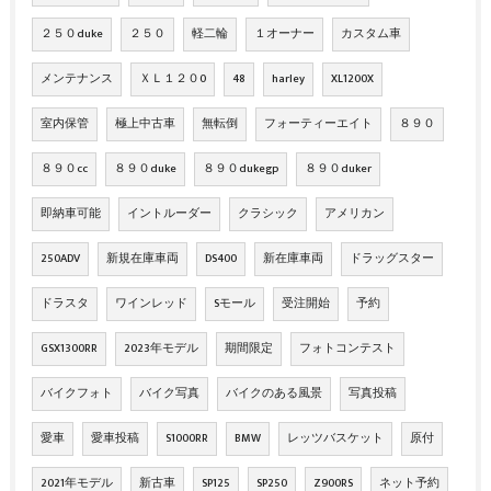
２５０duke
２５０
軽二輪
１オーナー
カスタム車
メンテナンス
ＸＬ１２０0
48
harley
XL1200X
室内保管
極上中古車
無転倒
フォーティーエイト
８９０
８９０cc
８９０duke
８９０dukegp
８９０duker
即納車可能
イントルーダー
クラシック
アメリカン
250ADV
新規在庫車両
DS400
新在庫車両
ドラッグスター
ドラスタ
ワインレッド
Sモール
受注開始
予約
GSX1300RR
2023年モデル
期間限定
フォトコンテスト
バイクフォト
バイク写真
バイクのある風景
写真投稿
愛車
愛車投稿
S1000RR
BMW
レッツバスケット
原付
2021年モデル
新古車
SP125
SP250
Z900RS
ネット予約