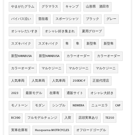
やまがたグラム
グラマラス
キャンプ
山形県 酒田市
バイパス沿い
普段着
スポーツシャツ
ブラック
グレー
オシャレだいすき
オシャレ好き集まれ
夏用グローブ
スズキバイク
スズキバイク
隼
隼
新型隼
新型隼
新型HAYABUSA
新型HAYABUSA
カラーオーダー
カラーオーダー
カラーオーダー
マルケジーニ
マルケジーニ
マルケジーニ
人気車両
人気車両
人気車両
250EXC-F
正規代理店
2023
最新モデル
在庫有
通販サイト
オシャレ大好き
モノトーン
モダン
シンプル
NEWERA
ニューエラ
CAP
RC390
フルモデルチェンジ
入荷
店頭実車あり
TE250
実車在庫有
Husqvarna MOTRCYCLES
オフロードゴーグル