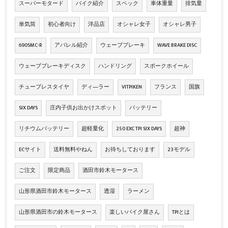
スーパーモタード
バイク紹介
スペック
車体重量
排気量
単気筒
初心者向け
洋品店
オシャレ女子
オシャレ男子
690SMC-R
アパレル紹介
ウェーブブレーキ
WAVE BRAKE DISC
ウェーブブレーキディスク
ハンドリング
スポークホイール
チューブレスタイヤ
ディ―ラー
VITPIKEN
フランス
国旗
SIX DAYS
庄内子供お出かけスポット
バッテリー
リチウムバッテリー
超軽量化
250 EXC TPI SIX DAYS
超神
ECサイト
送料無料やねん
お待ちしております
23モデル
ご注文
限定商品
酒田市鈴木モータース
山形県酒田市鈴木モータース
透湿
ラーメン
山形県酒田市の鈴木モータース
楽しいバイク屋さん
TPIとは