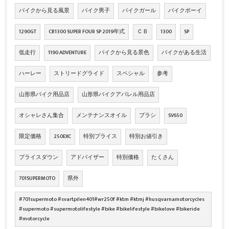
バイクから見る風景
バイク男子
バイクガール
バイクボーイ
1290GT
CB1300 SUPER FOUR SP 2019年式
ＣＢ
1300
SP
低走行
1190 ADVENTURE
バイクから見る景色
バイクがある生活
ハーレー
ストリードグライド
スペシャル
参考
山形県バイク用品店
山形県バイクアパレル用品店
オシャレさん集合
メンテナンスオイル
ブラシ
SV650
限定価格
250EXC
特別プライス
特別お値引き
プライスダウン
アドバイザー
特別価格
たくさん
701SUPERMOTO
県外
#701supermoto #svartpilen401#wr250f #ktm #ktmj #husqvarnamotorcycles
#supermoto #supermotolifestyle #bike #bikelifestyle #bikelove #bikeride
#motorcycle