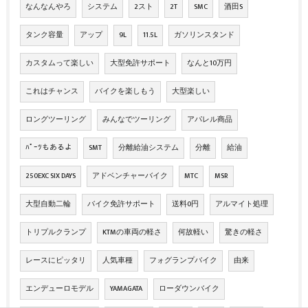
なんなんやろ
システム
2スト
2T
SMC
酒田S
タンク容量
アップ
9L
11.5L
ガソリンスタンド
カスタムって楽しい
大型免許サポート
なんと10万円
これはチャンス
バイクを楽しもう
大型楽しい
ロングツーリング
みんなでツーリング
アパレル商品
ﾊﾟｰﾂもあるよ
SMT
分離給油システム
分離
給油
250EXC SIX DAYS
アドベンチャーバイク
MTC
MSR
大型自動二輪
バイク免許サポート
送料0円
アルマイト処理
トリプルクランプ
KTMの車両の軽さ
何故軽い
驚きの軽さ
レースにピッタリ
人気車種
フォグランプバイク
由来
エンデューロモデル
YAMAGATA
ローダウンバイク