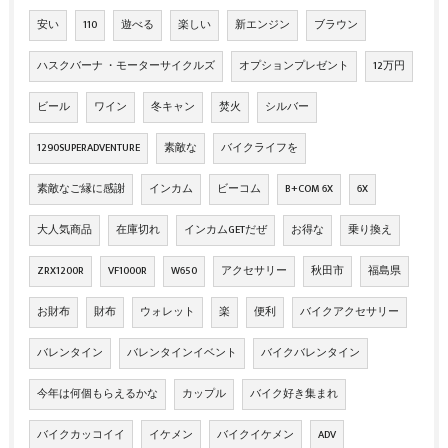
安い
110
遊べる
楽しい
新エンジン
ブラウン
ハスクバーナ ・モーターサイクルズ
オプションプレゼント
12万円
ビール
ワイン
冬キャン
焚火
シルバー
1290SUPERADVENTURE
素敵な
バイクライフを
素敵なご縁に感謝
インカム
ビーコム
B+COM 6X
6X
大人気商品
在庫切れ
インカムGETだぜ
お得な
乗り換え
ZRX1200R
VF1000R
W650
アクセサリー
秋田市
福島県
お財布
財布
ウォレット
楽
便利
バイクアクセサリー
バレンタイン
バレンタインイベント
バイクバレンタイン
今年は何個もらえるかな
カップル
バイク好き集まれ
バイクカッコイイ
イケメン
バイクイケメン
ADV