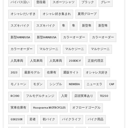
バイパス沿い
普段着
スポーツシャツ
ブラック
グレー
オシャレだいすき
オシャレ好き集まれ
夏用グローブ
スズキバイク
スズキバイク
隼
隼
新型隼
新型隼
新型HAYABUSA
新型HAYABUSA
カラーオーダー
カラーオーダー
カラーオーダー
マルケジーニ
マルケジーニ
マルケジーニ
人気車両
人気車両
人気車両
250EXC-F
正規代理店
2023
最新モデル
在庫有
通販サイト
オシャレ大好き
モノトーン
モダン
シンプル
NEWERA
ニューエラ
CAP
RC390
フルモデルチェンジ
入荷
店頭実車あり
TE250
実車在庫有
Husqvarna MOTRCYCLES
オフロードゴーグル
GSX250R
若者
初バイク
バイクライフ
バイク用品