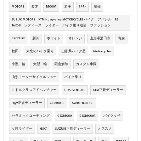
MOTORS
鈴木
R1000R
岩手
ｶｽﾀﾑ
整備
SUZUKIMOTORS KTM Husqvarna MOTORCYCLES バイク アパレル RS
TAICHI レディース ライダー バイク乗り服装 ファッション
390DUKE
新潟
ホワイト
オレンジ
山形県酒田市
青森
秋田
東北のバイク乗り
山形県バイク屋
Motorcycles
小型二輪
大型二輪
限定解除
カスタム車両
山形モーターサイクルショー
バイク乗り
ミドルクラスアドベンチャー
GOADVENTURE
KTM正規ディーラー
HQV正規ディーラー
CBR600RR
SVARTPILEN401
セラミックコーティング
GSXR1000
GSXR1000R
バイク女子
女性ライダー
GSXR
SUZUKI正規ディーラー
オススメ