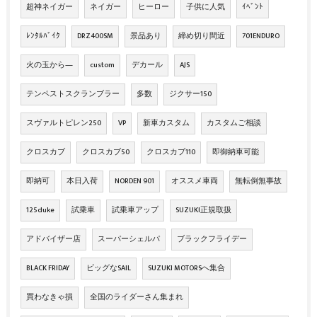
超神ネイガー
ネイガー
ヒーロー
子供に人気
ｲﾍﾞﾝﾄ
ﾚﾝﾀﾙﾊﾞｲｸ
DRZ400SM
景品あり
締め切り間近
701ENDURO
火の玉から―
custom
デカール
AJS
テンペストスクランブラー
多数
ジクサー150
スヴァルトピレン250
VP
新車カスタム
カスタムご相談
クロスカブ
クロスカブ50
クロスカブ110
即御納車可能
即納可
本日入荷
NORDEN 901
オススメ車両
無転倒無事故
125duke
試乗車
試乗車アップ
SUZUKI正規取扱
アドバイザー店
スーパーシェルパ
ブラックフライデー
BLACK FRIDAY
ビッグなSAIL
SUZUKI MOTORSへ集合
買わなきゃ損
全国のライダーさん集まれ