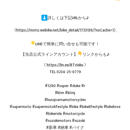
詳しくは下記URLから♪
《
https://moto.webike.net/bike_detail/1753139/?noCache=1》
LINEで簡単に問い合せも可能です！
【当店公式ラインアカウント】
リンクからも♪
《
https://lin.ee/BTvIxku
》
TEL 0234-25-0779
#1290 #super #duke #r
#ktm #ktmj
#husqvarnamotorcycles
#supermoto #supermotolifestyle #bike #bikelifestyle #bikelove
#bikeride #motorcycle
#suzukimotors #suzuki
#新車 #納車 #バイク