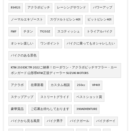
RS4125
アクラボビッチ
レーシングサウンド
パワーアップ
ノーマルエキゾースト
スヴァルトピレン401
ビットピレン401
FMF
チタン
TY250Z
スコティッシュ
トライアルバイク
オシャレ楽しい
ワンポイント
バイクに乗ってもオシャレしたい
バイクのある景色
KTM 250 EXC TPI 2022ご納車！ローダウン・アクラポビッチマフラー・カー
ボンガード 山形県KTM正規ディーラー SUZUKI MOTORS
アクラポ
在庫新着
カスタム相談
250cc
VP401
ステップアップ
ストリートグライド
ベストショット賞
豪華賞品
ご応募お待ちしております
390ADVENTURE
バイクから見る風景
バイク男子
バイクガール
バイクボーイ