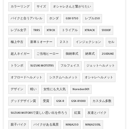
カラーリング
サイズ
オシャレさんと繋がりたい
バイクと合うアパレル
ホンダ
GSX-S750
レブル250
レブル女子
TRRS
XTRCK
トライアル
XTRACK
S1000F
極上中古
新車１オーナー
２スト
インジェクション
セル
超人ネイガー
ご当地ヒーロー
御納車式
納車式
250DUKE
トランポ
SUZUKI MOTOTRS
フルフェイス
ジェットヘルメット
オフロードヘルメット
システムヘルメット
オシャレヘルメット
デザイン
軽い
女性にも大人気
Noreden901
グッドデザイン賞
受賞
GSX‐R
GSX‐R1000
カスタム多数
SUZUKI MOTORSで楽しい思い出を作ろう
紅葉
友達とバイク
親子バイク
バイクがある風景
NINJA250
NINJA250SL