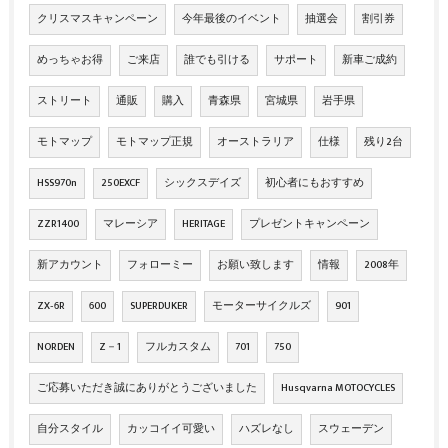
クリスマスキャンペーン
今年最後のイベント
抽選会
割引券
めっちゃお得
ご来店
誰でも引ける
サポート
新車ご成約
ストリート
通販
購入
青森県
宮城県
岩手県
モトマップ
モトマップ正規
オーストラリア
仕様
残り2台
HSS970n
250EXCF
シックスデイズ
初心者にもおすすめ
ZZR1400
マレーシア
HERITAGE
プレゼントキャンペーン
新アカウント
フォローミー
お願い致します
情報
2008年
ZX‐6R
600
SUPERDUKER
モーターサイクルズ
901
NORDEN
Z－1
フルカスタム
701
750
ご応募いただき誠にありがとうございました
Husqvarna MOTOCYCLES
自分スタイル
カッコイイ可愛い
ハズレなし
スウェーデン