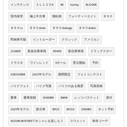
メンテナンス
ＸＬ１２０0
48
harley
XL1200X
室内保管
極上中古車
無転倒
フォーティーエイト
８９０
８９０cc
８９０duke
８９０dukegp
８９０duker
即納車可能
イントルーダー
クラシック
アメリカン
250ADV
新規在庫車両
DS400
新在庫車両
ドラッグスター
ドラスタ
ワインレッド
Sモール
受注開始
予約
GSX1300RR
2023年モデル
期間限定
フォトコンテスト
バイクフォト
バイク写真
バイクのある風景
写真投稿
愛車
愛車投稿
S1000RR
BMW
レッツバスケット
原付
2021年モデル
新古車
SP125
SP250
Z900RS
ネット予約
SUZUKI MOTORSでオシャレを楽しもう
スウェット
秋冬コーデ