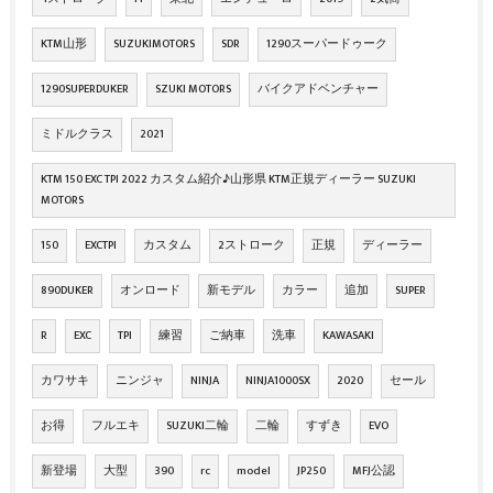
KTM山形
SUZUKIMOTORS
SDR
1290スーパードゥーク
1290SUPERDUKER
SZUKI MOTORS
バイクアドベンチャー
ミドルクラス
2021
KTM 150 EXC TPI 2022 カスタム紹介♪山形県 KTM正規ディーラー SUZUKI
MOTORS
150
EXCTPI
カスタム
2ストローク
正規
ディーラー
890DUKER
オンロード
新モデル
カラー
追加
SUPER
R
EXC
TPI
練習
ご納車
洗車
KAWASAKI
カワサキ
ニンジャ
NINJA
NINJA1000SX
2020
セール
お得
フルエキ
SUZUKI二輪
二輪
すずき
EVO
新登場
大型
390
rc
model
JP250
MFJ公認