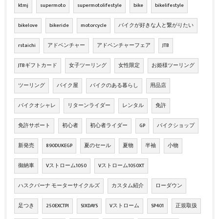
ktmj
supermoto
supermotolifestyle
bike
bikelifestyle
bikelove
bikeride
motorcycle
バイクが好きな人と繋がりたい
rstaichi
アドベンチャー
アドベンチャーフェア
JTB
JTBギフトカード
女子ツーリング
女性限定
お姫様ツーリング
ツーリング
バイク屋
バイクのある暮らし
用品店
バイクオシャレ
リターンライダー
レンタル
免許
免許サポート
初心者
初心者ライダー
GP
バイクショップ
新発売
890DUKEGP
夏のセール
夏物
半袖
小物
御納車
Vストローム1050
Vストローム1050XT
ハスクバーナ モーターサイクルズ
カスタム紹介
ローダウン
足つき
250EXCTPI
SIXDAYS
Vストローム
SP401
正規取扱