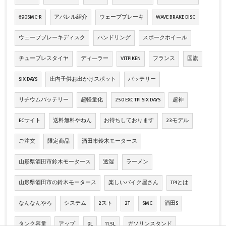
690SMC-R
アパレル紹介
ウェーブブレーキ
WAVE BRAKE DISC
ウェーブブレーキディスク
ハンドリング
スポークホイール
チューブレスタイヤ
ディ―ラー
VITPIKEN
フランス
国旗
SIX DAYS
庄内子供お出かけスポット
バッテリー
リチウムバッテリー
超軽量化
250 EXC TPI SIX DAYS
超神
ECサイト
送料無料やねん
お待ちしております
23モデル
ご注文
限定商品
酒田市鈴木モータース
山形県酒田市鈴木モータース
透湿
ラーメン
山形県酒田市の鈴木モータース
楽しいバイク屋さん
TPIとは
なんなんやろ
システム
2スト
2T
SMC
酒田S
タンク容量
アップ
9L
11.5L
ガソリンスタンド