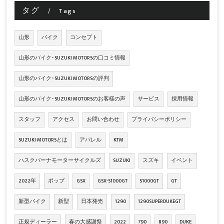
タグ
Tags
山形
バイク
コンセプト
山形のバイク･SUZUKI MOTORSの口コミ情報
山形のバイク･SUZUKI MOTORSの評判
山形のバイク･SUZUKI MOTORSのお客様の声
サービス
採用情報
スタッフ
アクセス
お問い合わせ
プライバシーポリシー
SUZUKI MOTORSとは
アパレル
KTM
ハスクバーナモーターサイクルズ
SUZUKI
スズキ
イベント
2022年
ポップ
GSX
GSX-S1000GT
S1000GT
GT
新型バイク
新型
日本発売
1290
1290SUPERDUKEGT
正規ディーラー
春の大感謝祭
2022
790
890
DUKE