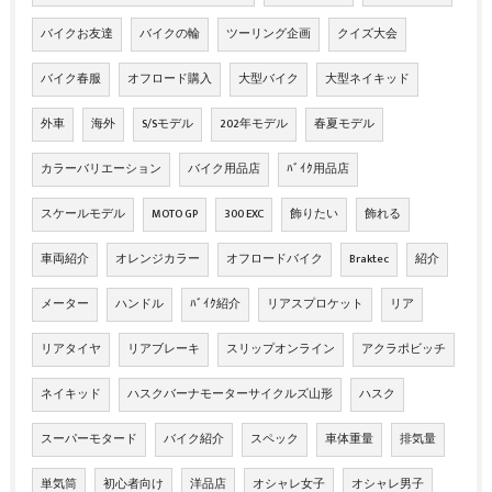
バイクお友達
バイクの輪
ツーリング企画
クイズ大会
バイク春服
オフロード購入
大型バイク
大型ネイキッド
外車
海外
S/Sモデル
202年モデル
春夏モデル
カラーバリエーション
バイク用品店
ﾊﾞｲｸ用品店
スケールモデル
MOTO GP
300 EXC
飾りたい
飾れる
車両紹介
オレンジカラー
オフロードバイク
Braktec
紹介
メーター
ハンドル
ﾊﾞｲｸ紹介
リアスプロケット
リア
リアタイヤ
リアブレーキ
スリップオンライン
アクラポビッチ
ネイキッド
ハスクバーナモーターサイクルズ山形
ハスク
スーパーモタード
バイク紹介
スペック
車体重量
排気量
単気筒
初心者向け
洋品店
オシャレ女子
オシャレ男子