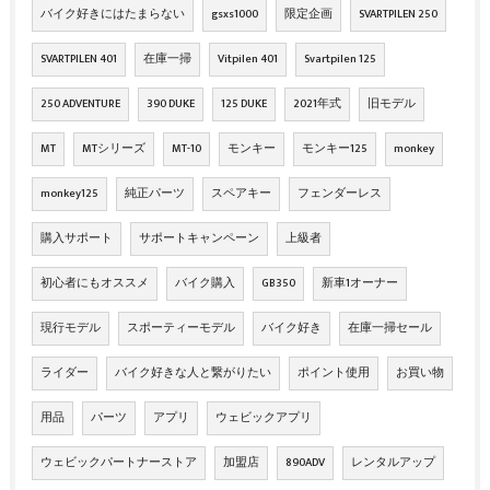
バイク好きにはたまらない
gsxs1000
限定企画
SVARTPILEN 250
SVARTPILEN 401
在庫一掃
Vitpilen 401
Svartpilen 125
250 ADVENTURE
390 DUKE
125 DUKE
2021年式
旧モデル
MT
MTシリーズ
MT-10
モンキー
モンキー125
monkey
monkey125
純正パーツ
スペアキー
フェンダーレス
購入サポート
サポートキャンペーン
上級者
初心者にもオススメ
バイク購入
GB350
新車1オーナー
現行モデル
スポーティーモデル
バイク好き
在庫一掃セール
ライダー
バイク好きな人と繋がりたい
ポイント使用
お買い物
用品
パーツ
アプリ
ウェビックアプリ
ウェビックパートナーストア
加盟店
890ADV
レンタルアップ