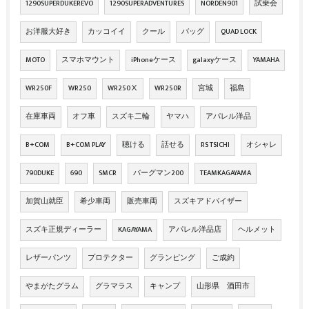
1290SUPERDUKEREVO
1290SUPERADVENTURES
NORDEN901
試乗会
お洋服大好き
カッコイイ
クール
バッグ
QUAD LOCK
MOTO
スマホマウント
iPhoneケース
galaxyケース
YAMAHA
WR250F
WR250
WR250Ⅹ
WR250R
宮城
福島
在庫車両
オフ車
スズキ二輪
ヤマハ
アパレル洋品
B+COM
B+COM PLAY
聴ける
話せる
RS TSICHI
オシャレ
790DUKE
690
SMCR
バーグマン200
TEAMKAGAYAMA
加賀山就臣
希少車両
販売車両
スズキアドバイザー
スズキ正規ディーラー
KAGAYAMA
アパレル洋品店
ヘルメット
レザーパンツ
プロテクター
グランピング
ご成約
やまがたグラム
グラマラス
キャンプ
山形県 酒田市