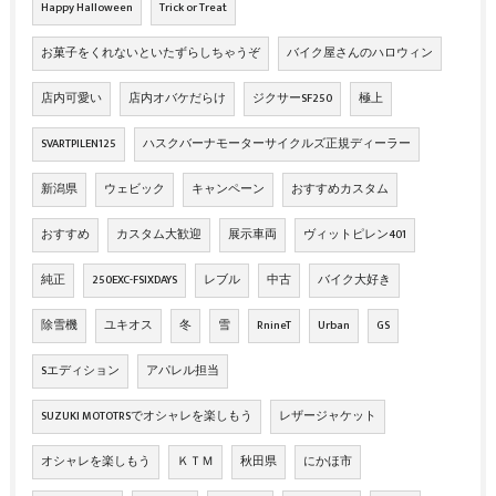
Happy Halloween
Trick or Treat
お菓子をくれないといたずらしちゃうぞ
バイク屋さんのハロウィン
店内可愛い
店内オバケだらけ
ジクサーSF250
極上
SVARTPILEN125
ハスクバーナモーターサイクルズ正規ディーラー
新潟県
ウェビック
キャンペーン
おすすめカスタム
おすすめ
カスタム大歓迎
展示車両
ヴィットピレン401
純正
250EXC-FSIXDAYS
レブル
中古
バイク大好き
除雪機
ユキオス
冬
雪
RnineT
Urban
GS
Sエディション
アパレル担当
SUZUKI MOTOTRSでオシャレを楽しもう
レザージャケット
オシャレを楽しもう
ＫＴＭ
秋田県
にかほ市