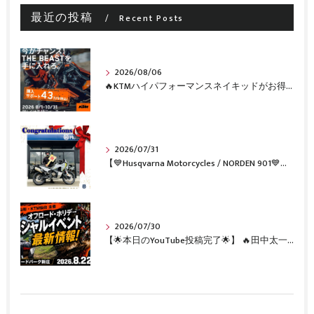
最近の投稿
Recent Posts
2026/08/06
🔥KTMハイパフォーマンスネイキッドがお得に手に入るチャンス🔥
2026/07/31
【💙Husqvarna Motorcycles / NORDEN 901💙】 ご納車おめでとうございます🎉✨
2026/07/30
【🌟本日のYouTube投稿完了🌟】 🔥田中太一さんをスペシャルゲストに🔥 8月22日(土)オフロード・ホリデー最新情報！！