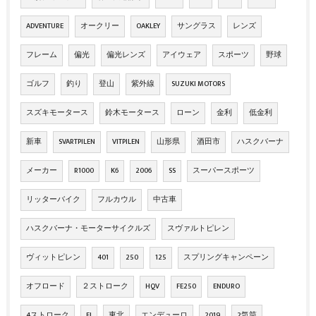
ADVENTURE
オークリー
OAKLEY
サングラス
レンズ
フレーム
偏光
偏光レンズ
アイウェア
スポーツ
野球
ゴルフ
釣り
登山
紫外線
SUZUKI MOTORS
スズキモータース
鈴木モータース
ローン
金利
低金利
新車
SVARTPILEN
VITPILEN
山形県
酒田市
ハスクバーナ
メーカー
R1000
K6
2006
SS
スーパースポーツ
リッターバイク
フルカウル
中古車
ハスクバーナ・モーターサイクルズ
スヴァルトピレン
ヴィットピレン
401
250
125
スプリングキャンペーン
オフロード
２ストローク
HQV
FE250
ENDURO
4ストローク
FI
東北
エンデューロ
2019
2気筒