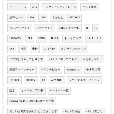
ニューモデル
ABS
トラクションコントロール
バイク新車
決算セール
ZRX
1200
さかたし
R1200GS
701スーパーモト
スーパーモト
701エンデューロ
TE
FE
150EXC TPI
CBR
SPEED
TRIPLE
トライアンフ
ｽｽﾞｷﾓｰﾀｰｽ
SX-F
公道
走行
にゅうか
オンラインショップ
ご注文お待ちしております
バイクに乗っててもオシャレを楽しみたい
新型アドベンチャー
バイクデビュー
VITPILEN701
中古車入荷
CB1000R
CB400SF
CB
ADVENTRE
ファイナルエディション
防水
オーストリアの夜
KTMオーナー様
Husqvarna MOTORCYCLESオーナー様
楽しいお時間をありがとうございます
バイクのお話
バイク繋がり