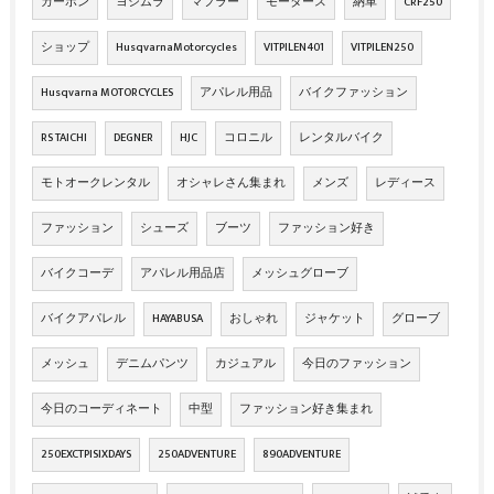
カーボン
ヨシムラ
マフラー
モータース
納車
CRF250
ショップ
HusqvarnaMotorcycles
VITPILEN401
VITPILEN250
Husqvarna MOTORCYCLES
アパレル用品
バイクファッション
RS TAICHI
DEGNER
HJC
コロニル
レンタルバイク
モトオークレンタル
オシャレさん集まれ
メンズ
レディース
ファッション
シューズ
ブーツ
ファッション好き
バイクコーデ
アパレル用品店
メッシュグローブ
バイクアパレル
HAYABUSA
おしゃれ
ジャケット
グローブ
メッシュ
デニムパンツ
カジュアル
今日のファッション
今日のコーディネート
中型
ファッション好き集まれ
250EXCTPISIXDAYS
250ADVENTURE
890ADVENTURE