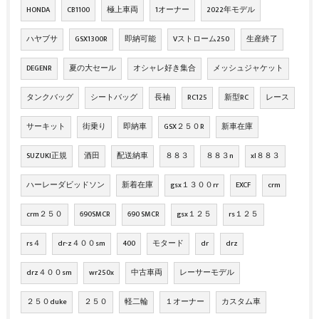
HONDA
CB1100
極上車両
1オーナー
2022年モデル
ハヤブサ
GSX1300R
即納可能
Vストローム250
生産終了
DEGENR
夏の大セール
オシャレ好き集合
メッシュジャケット
タンクバッグ
シートバッグ
長袖
RC125
新型RC
レース
サーキット
街乗り
即納車
GSX２５０R
新車在庫
SUZUKI正規
酒田
配送納車
８８３
８８３n
xl８８３
ハーレーダビッドソン
新着在庫
gsx１３００rr
EXCF
crm
crm２５０
690SMCR
690 SMCR
gsx１２５
rs１２５
rs４
dr-z４００sm
400
モタード
dr
drz
drz４００sm
wr250x
中古車両
レーサーモデル
２５０duke
２５０
軽二輪
１オーナー
カスタム車