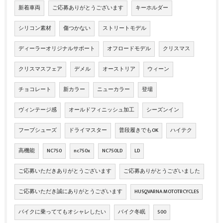
新着車両
ご応募ありがとうございます
キーホルダー
シリコン素材
傷つかない
ストリートモデル
ディーラーオリジナルサポート
オフロードモデル
クリスマス
クリスマスフェア
デメル
オーストリア
ウィーン
チョコレート
新カラー
ニューカラー
登場
ヴィンテージ感
オールドフィニッシュ加工
シーズンイン
フープシューズ
ドライマスター
普段履きでもOK
ハイテク
高機能
NC750
nc750x
NC750LD
LD
ご応募いただきありがとうございます
ご応募ありがとうございました
ご応募いただき誠にありがとうございます
HUSQVARNA MOTOTRCYCLES
バイクに乗っててもオシャレしたい
バイク冬眠
500