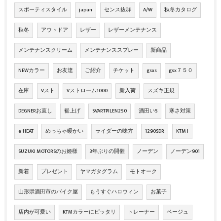
スポーティスタイル
japan
センス抜群
A/W
秋冬カタログ
秋冬
アウトドア
レザー
レザーメンテナンス
メンテナンスクリーム
メンテナンススプレー
新商品
NEWカラー
お友達
ご紹介
チケット
gsxs
gsx７５０
在庫
Vスト
Vストローム1000
新入荷
スズキ正規
DEGNERお直し
裾上げ
SVARTPILEN250
酒田いS
寒さ対策
e-HEAT
めっちゃ暖かい
ライダーの味方
1290SDR
KTM J
SUZUKI MOTORSのお姫様
3年ぶりの開催
ノーデン
ノーデン901
新着
プレゼント
ヤマガタグラム
モトオーク
山形県酒田市のバイク屋
もうすぐハロウィン
お菓子
店内が可愛い
KTMカラーにピッタリ
トレーナー
ベージュ