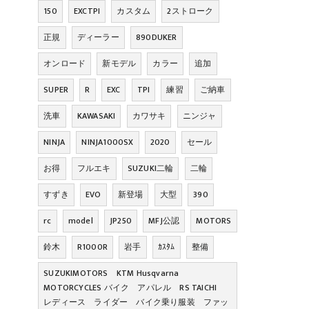
150
EXCTPI
カスタム
2ストローク
正規
ディーラー
890DUKER
オンロード
新モデル
カラー
追加
SUPER
R
EXC
TPI
練習
ご納車
洗車
KAWASAKI
カワサキ
ニンジャ
NINJA
NINJA1000SX
2020
セール
お得
フルエキ
SUZUKI二輪
二輪
すずき
EVO
新登場
大型
390
rc
model
JP250
MFJ公認
MOTORS
鈴木
R1000R
岩手
ｶｽﾀﾑ
整備
SUZUKIMOTORS KTM Husqvarna
MOTORCYCLES バイク アパレル RS TAICHI
レディース ライダー バイク乗り服装 ファッ