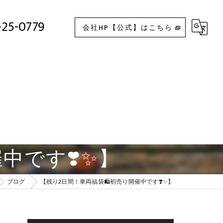
【残り2日間！車両福袋🛍️初売り開催中です❣️✨】
-25-0779
会社HP【公式】はこちら
中です❣️✨】
ブログ
【残り2日間！車両福袋🛍️初売り開催中です❣️✨】