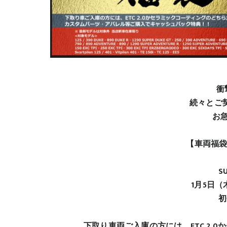
衝
続々とご
お急
【車両福袋
S
1月5日（
初
下取り車両ご入庫の方には、ETC 2.