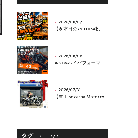
2026/08/07
【🌟本日のYouTube投稿完了🌟】 🔥390 ADVENTURE R × KTM山形 オリジナルデカール仕様誕生🔥
2026/08/06
🔥KTMハイパフォーマンスネイキッドがお得に手に入るチャンス🔥
2026/07/31
【💙Husqvarna Motorcycles / NORDEN 901💙】 ご納車おめでとうございます🎉✨
タグ
Tags