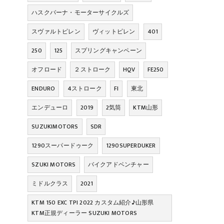
ハスクバーナ・モーターサイクルズ
スヴァルトピレン
ヴィットピレン
401
250
125
スプリングキャンペーン
オフロード
２ストローク
HQV
FE250
ENDURO
4ストローク
FI
東北
エンデューロ
2019
2気筒
KTM山形
SUZUKIMOTORS
SDR
1290スーパードゥーク
1290SUPERDUKER
SZUKI MOTORS
バイクアドベンチャー
ミドルクラス
2021
KTM 150 EXC TPI 2022 カスタム紹介♪山形県
KTM正規ディーラー SUZUKI MOTORS