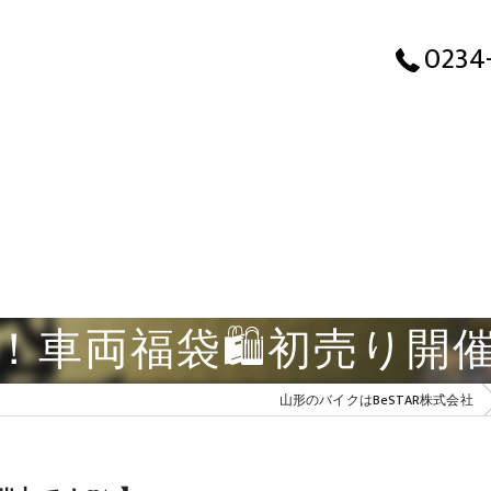
0234
！車両福袋🛍️初売り開催
山形のバイクはBeSTAR株式会社