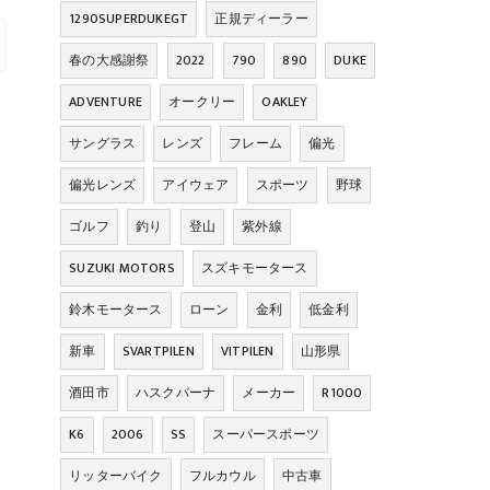
1290SUPERDUKEGT
正規ディーラー
春の大感謝祭
2022
790
890
DUKE
ADVENTURE
オークリー
OAKLEY
サングラス
レンズ
フレーム
偏光
偏光レンズ
アイウェア
スポーツ
野球
ゴルフ
釣り
登山
紫外線
SUZUKI MOTORS
スズキモータース
鈴木モータース
ローン
金利
低金利
新車
SVARTPILEN
VITPILEN
山形県
酒田市
ハスクバーナ
メーカー
R1000
K6
2006
SS
スーパースポーツ
リッターバイク
フルカウル
中古車