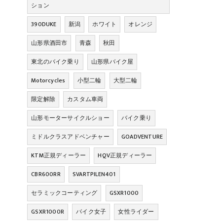
ション
390DUKE
新潟
ホワイト
オレンジ
山形県酒田市
青森
秋田
東北のバイク乗り
山形県バイク屋
Motorcycles
小型二輪
大型二輪
限定解除
カスタム車両
山形モーターサイクルショー
バイク乗り
ミドルクラスアドベンチャー
GOADVENTURE
KTM正規ディーラー
HQV正規ディーラー
CBR600RR
SVARTPILEN401
セラミックコーティング
GSXR1000
GSXR1000R
バイク女子
女性ライダー