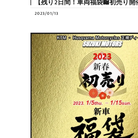
【残り2日間！車両福袋🛍️初売り開
2023/01/13