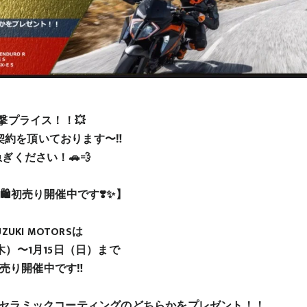
撃プライス！！💥
契約を頂いております〜‼️
ぎください！🚗💨
️初売り開催中です❣️✨】
UZUKI MOTORSは
木）〜1月15日（日）まで
売り開催中です‼️
0かセラミックコーティングのどちらかをプレゼント！！