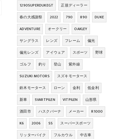
1290SUPERDUKEGT
正規ディーラー
春の大感謝祭
2022
790
890
DUKE
ADVENTURE
オークリー
OAKLEY
サングラス
レンズ
フレーム
偏光
偏光レンズ
アイウェア
スポーツ
野球
ゴルフ
釣り
登山
紫外線
SUZUKI MOTORS
スズキモータース
鈴木モータース
ローン
金利
低金利
新車
SVARTPILEN
VITPILEN
山形県
酒田市
ハスクバーナ
メーカー
R1000
K6
2006
SS
スーパースポーツ
リッターバイク
フルカウル
中古車