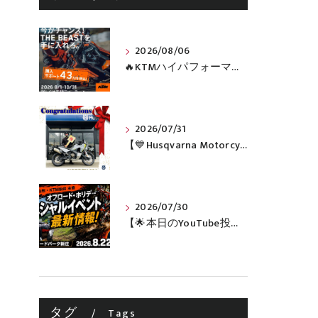
2026/08/06
🔥KTMハイパフォーマンスネイキッドがお得に手に入るチャンス🔥
2026/07/31
【💙Husqvarna Motorcycles / NORDEN 901💙】 ご納車おめでとうございます🎉✨
2026/07/30
【🌟本日のYouTube投稿完了🌟】 🔥田中太一さんをスペシャルゲストに🔥 8月22日(土)オフロード・ホリデー最新情報！！
タグ
Tags