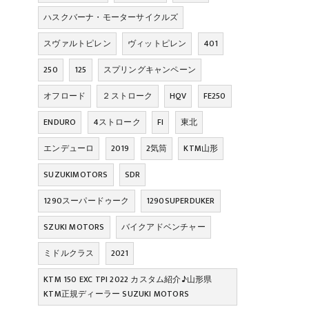
ハスクバーナ・モーターサイクルズ
スヴァルトピレン
ヴィットピレン
401
250
125
スプリングキャンペーン
オフロード
２ストローク
HQV
FE250
ENDURO
4ストローク
FI
東北
エンデューロ
2019
2気筒
KTM山形
SUZUKIMOTORS
SDR
1290スーパードゥーク
1290SUPERDUKER
SZUKI MOTORS
バイクアドベンチャー
ミドルクラス
2021
KTM 150 EXC TPI 2022 カスタム紹介♪山形県
KTM正規ディーラー SUZUKI MOTORS