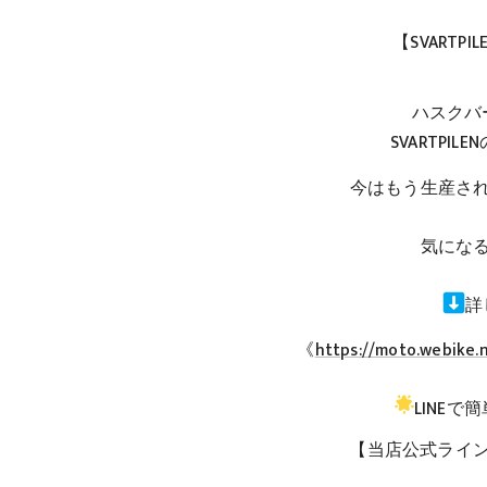
【SVARTPI
ハスクバ
SVARTPI
今はもう生産さ
気にな
詳
《
https://moto.webike
LINE
【当店公式ライ