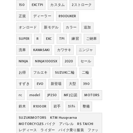
150
EXCTPI
カスタム
2ストローク
正規
ディーラー
890DUKER
オンロード
新モデル
カラー
追加
SUPER
R
EXC
TPI
練習
ご納車
洗車
KAWASAKI
カワサキ
ニンジャ
NINJA
NINJA1000SX
2020
セール
お得
フルエキ
SUZUKI二輪
二輪
すずき
EVO
新登場
大型
390
rc
model
JP250
MFJ公認
MOTORS
鈴木
R1000R
岩手
ｶｽﾀﾑ
整備
SUZUKIMOTORS KTM Husqvarna
MOTORCYCLES バイク アパレル RS TAICHI
レディース ライダー バイク乗り服装 ファッ