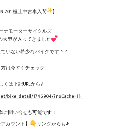
LEN 701 極上中古車入荷
】
ーナモーターサイクルズ
LENの大型が入ってきました
れていない希少なバイクです＾＾
る方は今すぐチェック！
しくは下記URLから♪
.net/bike_detail/1746904/?noCache=1》
で簡単に問い合せも可能です！
ンアカウント】
リンクからも♪