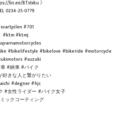
ps://lin.ee/BTvIxku
》
EL 0234-25-0779
svartpilen #701
#ktm #ktmj
qvarnamotorcycles
ke #bikelifestyle #bikelove #bikeride #motorcycle
ukimotors #suzuki
新車 #納車 #バイク
が好きな人と繋がりたい
aichi #degner #hjc
ク #女性ライダー #バイク女子
ラミックコーティング