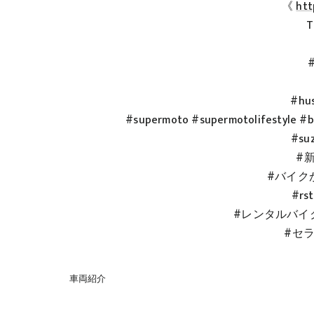
《
htt
T
#
#hus
#supermoto #supermotolifestyle #bi
#suz
#
#バイク
#rst
#レンタルバイ
#セ
車両紹介