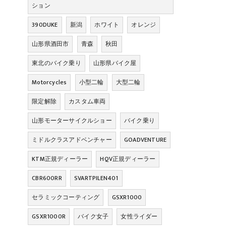
ション
390DUKE
新潟
ホワイト
オレンジ
山形県酒田市
青森
秋田
東北のバイク乗り
山形県バイク屋
Motorcycles
小型二輪
大型二輪
限定解除
カスタム車両
山形モーターサイクルショー
バイク乗り
ミドルクラスアドベンチャー
GOADVENTURE
KTM正規ディーラー
HQV正規ディーラー
CBR600RR
SVARTPILEN401
セラミックコーティング
GSXR1000
GSXR1000R
バイク女子
女性ライダー