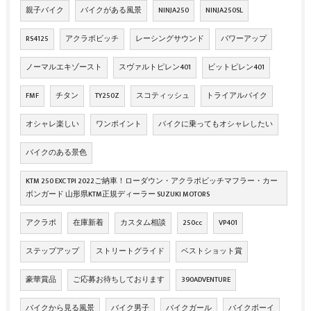
親子バイク
バイクがある風景
NINJA250
NINJA250SL
RS4125
アクラボビッチ
レーシングサウンド
パワーアップ
ノーマルエキゾースト
スヴァルトピレン401
ビットピレン401
FMF
チタン
TY250Z
スコティッシュ
トライアルバイク
オシャレ楽しい
ワンポイント
バイクに乗ってもオシャレしたい
バイクのある景色
KTM 250 EXC TPI 2022ご納車！ローダウン・アクラポビッチマフラー・カー
ボンガード 山形県KTM正規ディーラー SUZUKI MOTORS
アクラポ
在庫新着
カスタム相談
250cc
VP401
ステップアップ
ストリートグライド
ベストショット賞
豪華賞品
ご応募お待ちしております
390ADVENTURE
バイクから見る風景
バイク男子
バイクガール
バイクボーイ