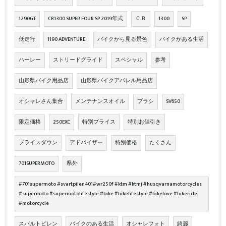
1290GT
CB1300 SUPER FOUR SP 2019年式
ＣＢ
1300
SP
低走行
1190 ADVENTURE
バイクから見る景色
バイクがある生活
ハーレー
ストリードグライド
スペシャル
参考
山形県バイク用品店
山形県バイクアパレル用品店
オシャレさん集合
メンテナンスオイル
ブラシ
SV650
限定価格
250EXC
特別プライス
特別お値引き
プライスダウン
アドバイザー
特別価格
たくさん
701SUPERMOTO
県外
#701supermoto #svartpilen401#wr250f #ktm #ktmj #husqvarnamotorcycles
#supermoto #supermotolifestyle #bike #bikelifestyle #bikelove #bikeride
#motorcycle
スバルトピレン
バイクのある生活
オシャレフォト
綺麗