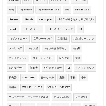
GSX250R
若者
初バイク
バイクライフ
バイク用品
ktmj
supermoto
supermotolifestyle
bike
bikelifestyle
bikelove
bikeride
motorcycle
バイクが好きな人と繋がりたい
rstaichi
アドベンチャー
アドベンチャーフェア
JTB
JTBギフトカード
女子ツーリング
女性限定
お姫様ツーリング
ツーリング
バイク屋
バイクのある暮らし
用品店
バイクオシャレ
リターンライダー
レンタル
免許
免許サポート
初心者
初心者ライダー
GP
バイクショップ
新発売
890DUKEGP
夏のセール
夏物
半袖
小物
御納車
Vストローム1050
Vストローム1050XT
ハスクバーナ モーターサイクルズ
カスタム紹介
ローダウン