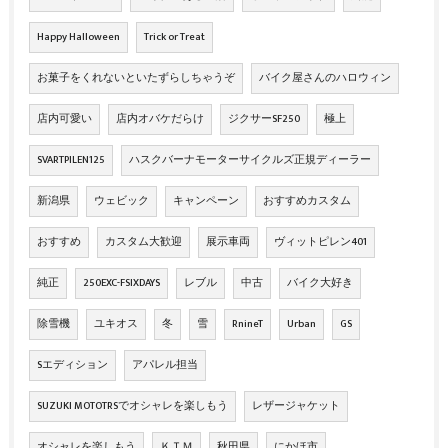
Happy Halloween
Trick or Treat
お菓子をくれないといたずらしちゃうぞ
バイク屋さんのハロウィン
店内可愛い
店内オバケだらけ
ジクサーSF250
極上
SVARTPILEN125
ハスクバーナモーターサイクルズ正規ディーラー
新潟県
ウェビック
キャンペーン
おすすめカスタム
おすすめ
カスタム大歓迎
展示車両
ヴィットピレン401
純正
250EXC-FSIXDAYS
レブル
中古
バイク大好き
除雪機
ユキオス
冬
雪
RnineT
Urban
GS
Sエディション
アパレル担当
SUZUKI MOTOTRSでオシャレを楽しもう
レザージャケット
オシャレを楽しもう
ＫＴＭ
秋田県
にかほ市