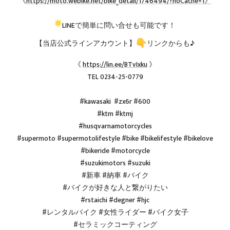
《
https://moto.webike.net/bike_detail/1746494/?noCache=1》
LINEで簡単に問い合せも可能です！
【当店公式ラインアカウント】
リンクからも♪
《
https://lin.ee/BTvIxku
》
TEL 0234-25-0779
#kawasaki #zx6r #600
#ktm #ktmj
#husqvarnamotorcycles
#supermoto #supermotolifestyle #bike #bikelifestyle #bikelove
#bikeride #motorcycle
#suzukimotors #suzuki
#新車 #納車 #バイク
#バイクが好きな人と繋がりたい
#rstaichi #degner #hjc
#レンタルバイク #女性ライダー #バイク女子
#セラミックコーティング