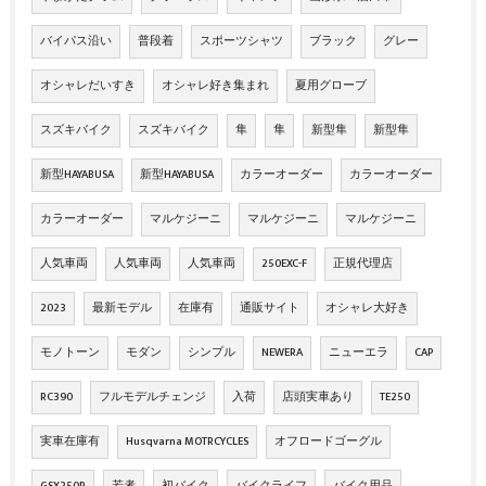
バイパス沿い
普段着
スポーツシャツ
ブラック
グレー
オシャレだいすき
オシャレ好き集まれ
夏用グローブ
スズキバイク
スズキバイク
隼
隼
新型隼
新型隼
新型HAYABUSA
新型HAYABUSA
カラーオーダー
カラーオーダー
カラーオーダー
マルケジーニ
マルケジーニ
マルケジーニ
人気車両
人気車両
人気車両
250EXC-F
正規代理店
2023
最新モデル
在庫有
通販サイト
オシャレ大好き
モノトーン
モダン
シンプル
NEWERA
ニューエラ
CAP
RC390
フルモデルチェンジ
入荷
店頭実車あり
TE250
実車在庫有
Husqvarna MOTRCYCLES
オフロードゴーグル