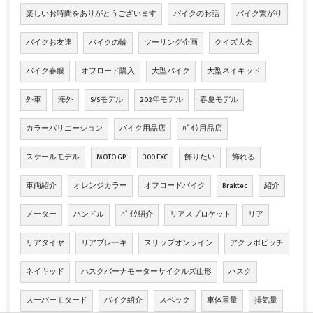
楽しいお時間をありがとうございます
バイクのお話
バイク繋がり
バイクお友達
バイクの輪
ツーリング企画
クイズ大会
バイク春服
オフロード購入
大型バイク
大型ネイキッド
外車
海外
S/Sモデル
202年モデル
春夏モデル
カラーバリエーション
バイク用品店
ﾊﾞｲｸ用品店
スケールモデル
MOTO GP
300 EXC
飾りたい
飾れる
車両紹介
オレンジカラー
オフロードバイク
Braktec
紹介
メーター
ハンドル
ﾊﾞｲｸ紹介
リアスプロケット
リア
リアタイヤ
リアブレーキ
スリップオンライン
アクラポビッチ
ネイキッド
ハスクバーナモーターサイクルズ山形
ハスク
スーパーモタード
バイク紹介
スペック
車体重量
排気量