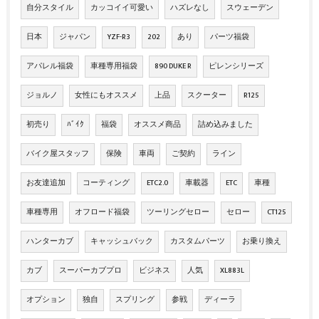
自分スタイル
カッコイイ可愛い
ハズレなし
スウェーデン
日本
ジャパン
YZF-R3
202
あり
パーツ福袋
アパレル福袋
車種専用福袋
890 DUKE R
ピレンシリーズ
ジョルノ
女性にもオススメ
上品
スクーター
R125
初売り
ﾊﾞｲｸ
福袋
オススメ商品
詰め込みました
バイク屋スタッフ
保険
車両
ご契約
ライン
お友達追加
コーティング
ETC2.0
車載器
ETC
車種
車種専用
オフロード福袋
ツーリングセロー
セロー
CT125
ハンターカブ
キャッシュバック
カスタムパーツ
お乗り換え
カブ
スーパーカブプロ
ビジネス
人気
XL883L
オプション
独自
スプリング
参戦
ディーラ