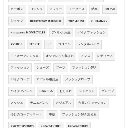
カーボン
ヨシムラ
マフラー
モータース
納車
CRF250
ショップ
HusqvarnaMotorcycles
VITPILEN401
VITPILEN250
Husqvarna MOTORCYCLES
アパレル用品
バイクファッション
RS TAICHI
DEGNER
HJC
コロニル
レンタルバイク
モトオークレンタル
オシャレさん集まれ
メンズ
レディース
ファッション
シューズ
ブーツ
ファッション好き
バイクコーデ
アパレル用品店
メッシュグローブ
バイクアパレル
HAYABUSA
おしゃれ
ジャケット
グローブ
メッシュ
デニムパンツ
カジュアル
今日のファッション
今日のコーディネート
中型
ファッション好き集まれ
250EXCTPISIXDAYS
250ADVENTURE
890ADVENTURE