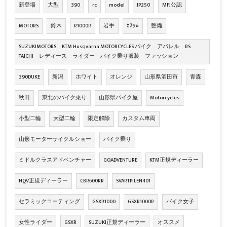
新登場
大型
390
rc
model
JP250
MFJ公認
MOTORS
鈴木
R1000R
岩手
ｶｽﾀﾑ
整備
SUZUKIMOTORS KTM Husqvarna MOTORCYCLES バイク アパレル RS
TAICHI レディース ライダー バイク乗り服装 ファッション
390DUKE
新潟
ホワイト
オレンジ
山形県酒田市
青森
秋田
東北のバイク乗り
山形県バイク屋
Motorcycles
小型二輪
大型二輪
限定解除
カスタム車両
山形モーターサイクルショー
バイク乗り
ミドルクラスアドベンチャー
GOADVENTURE
KTM正規ディーラー
HQV正規ディーラー
CBR600RR
SVARTPILEN401
セラミックコーティング
GSXR1000
GSXR1000R
バイク女子
女性ライダー
GSXR
SUZUKI正規ディーラー
オススメ