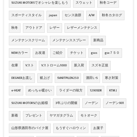
SUZUKI MOTORSでオシャレを楽しもう
スウェット
秋冬コーデ
スポーティスタイル
japan
センス抜群
A/W
秋冬カタログ
秋冬
アウトドア
レザー
レザーメンテナンス
メンテナンスクリーム
メンテナンススプレー
新商品
NEWカラー
お友達
ご紹介
チケット
gsxs
gsx７５０
在庫
Vスト
Vストローム1000
新入荷
スズキ正規
DEGNERお直し
裾上げ
SVARTPILEN250
酒田いS
寒さ対策
e-HEAT
めっちゃ暖かい
ライダーの味方
1290SDR
KTM J
SUZUKI MOTORSのお姫様
3年ぶりの開催
ノーデン
ノーデン901
新着
プレゼント
ヤマガタグラム
モトオーク
山形県酒田市のバイク屋
もうすぐハロウィン
お菓子