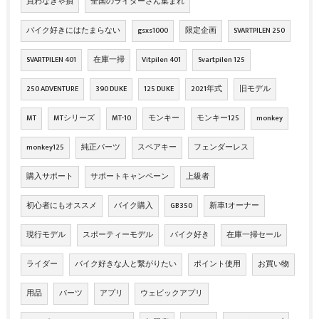
買わなきゃ損
全国のライダーさん集まれ
バイク好きにはたまらない
gsxs1000
限定企画
SVARTPILEN 250
SVARTPILEN 401
在庫一掃
Vitpilen 401
Svartpilen 125
250 ADVENTURE
390 DUKE
125 DUKE
2021年式
旧モデル
MT
MTシリーズ
MT-10
モンキー
モンキー125
monkey
monkey125
純正パーツ
スペアキー
フェンダーレス
購入サポート
サポートキャンペーン
上級者
初心者にもオススメ
バイク購入
GB350
新車1オーナー
現行モデル
スポーティーモデル
バイク好き
在庫一掃セール
ライダー
バイク好きな人と繋がりたい
ポイント使用
お買い物
用品
パーツ
アプリ
ウェビックアプリ