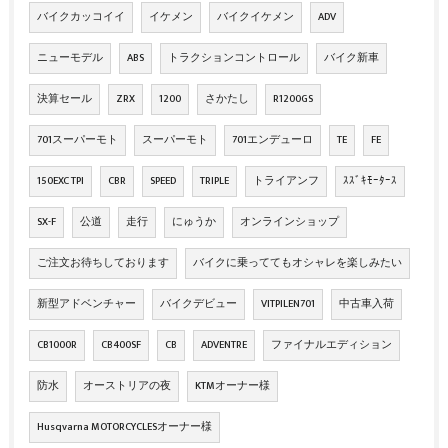
バイクカッコイイ
イケメン
バイクイケメン
ADV
ニューモデル
ABS
トラクションコントロール
バイク新車
決算セール
ZRX
1200
さかたし
R1200GS
701スーパーモト
スーパーモト
701エンデューロ
TE
FE
150EXC TPI
CBR
SPEED
TRIPLE
トライアンフ
ｽｽﾞｷﾓｰﾀｰｽ
SX-F
公道
走行
にゅうか
オンラインショップ
ご注文お待ちしております
バイクに乗っててもオシャレを楽しみたい
新型アドベンチャー
バイクデビュー
VITPILEN701
中古車入荷
CB1000R
CB400SF
CB
ADVENTRE
ファイナルエディション
防水
オーストリアの夜
KTMオーナー様
Husqvarna MOTORCYCLESオーナー様