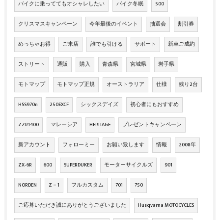
バイクに乗っててもオシャレしたい
バイク冬眠
500
クリスマスキャンペーン
今年最後のイベント
抽選会
割引券
めっちゃお得
ご来店
誰でも引ける
サポート
新車ご成約
ストリート
通販
購入
青森県
宮城県
岩手県
モトマップ
モトマップ正規
オーストラリア
仕様
残り2台
HSS970n
250EXCF
シックスデイズ
初心者にもおすすめ
ZZR1400
マレーシア
HERITAGE
プレゼントキャンペーン
新アカウント
フォローミー
お願い致します
情報
2008年
ZX‐6R
600
SUPERDUKER
モーターサイクルズ
901
NORDEN
Z－1
フルカスタム
701
750
ご応募いただき誠にありがとうございました
Husqvarna MOTOCYCLES