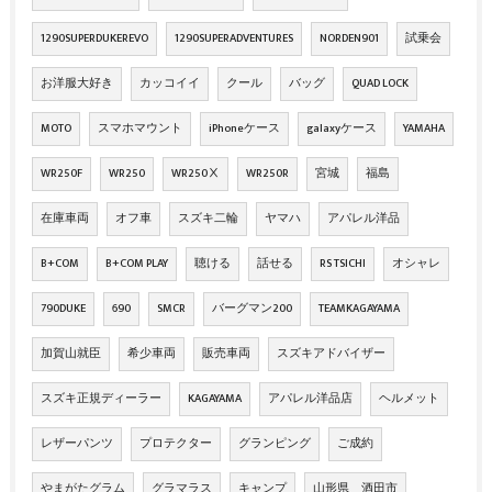
1290SUPERDUKEREVO
1290SUPERADVENTURES
NORDEN901
試乗会
お洋服大好き
カッコイイ
クール
バッグ
QUAD LOCK
MOTO
スマホマウント
iPhoneケース
galaxyケース
YAMAHA
WR250F
WR250
WR250Ⅹ
WR250R
宮城
福島
在庫車両
オフ車
スズキ二輪
ヤマハ
アパレル洋品
B+COM
B+COM PLAY
聴ける
話せる
RS TSICHI
オシャレ
790DUKE
690
SMCR
バーグマン200
TEAMKAGAYAMA
加賀山就臣
希少車両
販売車両
スズキアドバイザー
スズキ正規ディーラー
KAGAYAMA
アパレル洋品店
ヘルメット
レザーパンツ
プロテクター
グランピング
ご成約
やまがたグラム
グラマラス
キャンプ
山形県 酒田市