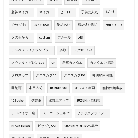
超神ネイガー
ネイガー
ヒーロー
子供に人気
ｲﾍﾞﾝﾄ
ﾚﾝﾀﾙﾊﾞｲｸ
DRZ400SM
景品あり
締め切り間近
701ENDURO
火の玉から―
custom
デカール
AJS
テンペストスクランブラー
多数
ジクサー150
スヴァルトピレン250
VP
新車カスタム
カスタムご相談
クロスカブ
クロスカブ50
クロスカブ110
即御納車可能
即納可
本日入荷
NORDEN 901
オススメ車両
無転倒無事故
125duke
試乗車
試乗車アップ
SUZUKI正規取扱
アドバイザー店
スーパーシェルパ
ブラックフライデー
BLACK FRIDAY
ビッグなSAIL
SUZUKI MOTORSへ集合