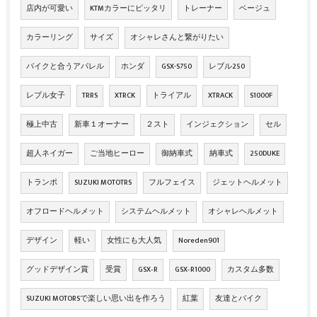
店内が可愛い
KTMカラーにピッタリ
トレーナー
ベージュ
カラーリング
サイズ
オシャレさんと繋がりたい
バイクと合うアパレル
ホンダ
GSX-S750
レブル250
レブル女子
TRRS
XTRCK
トライアル
XTRACK
S1000F
極上中古
新車１オーナー
２スト
インジェクション
セル
超人ネイガー
ご当地ヒーロー
御納車式
納車式
250DUKE
トランポ
SUZUKI MOTOTRS
フルフェイス
ジェットヘルメット
オフロードヘルメット
システムヘルメット
オシャレヘルメット
デザイン
軽い
女性にも大人気
Noreden901
グッドデザイン賞
受賞
GSX‐R
GSX‐R1000
カスタム多数
SUZUKI MOTORSで楽しい思い出を作ろう
紅葉
友達とバイク