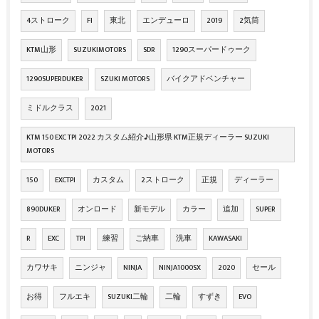
4ストローク
FI
東北
エンデューロ
2019
2気筒
KTM山形
SUZUKIMOTORS
SDR
1290スーパードゥーク
1290SUPERDUKER
SZUKI MOTORS
バイクアドベンチャー
ミドルクラス
2021
KTM 150 EXC TPI 2022 カスタム紹介♪山形県 KTM正規ディーラー SUZUKI
MOTORS
150
EXCTPI
カスタム
2ストローク
正規
ディーラー
890DUKER
オンロード
新モデル
カラー
追加
SUPER
R
EXC
TPI
練習
ご納車
洗車
KAWASAKI
カワサキ
ニンジャ
NINJA
NINJA1000SX
2020
セール
お得
フルエキ
SUZUKI二輪
二輪
すずき
EVO