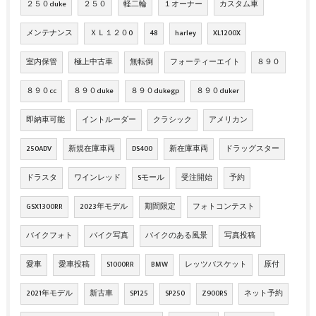
２５０duke
２５０
軽二輪
１オーナー
カスタム車
メンテナンス
ＸＬ１２０0
48
harley
XL1200X
室内保管
極上中古車
無転倒
フォーティーエイト
８９０
８９０cc
８９０duke
８９０dukegp
８９０duker
即納車可能
イントルーダー
クラシック
アメリカン
250ADV
新規在庫車両
DS400
新在庫車両
ドラッグスター
ドラスタ
ワインレッド
Sモール
受注開始
予約
GSX1300RR
2023年モデル
期間限定
フォトコンテスト
バイクフォト
バイク写真
バイクのある風景
写真投稿
愛車
愛車投稿
S1000RR
BMW
レッツバスケット
原付
2021年モデル
新古車
SP125
SP250
Z900RS
ネット予約