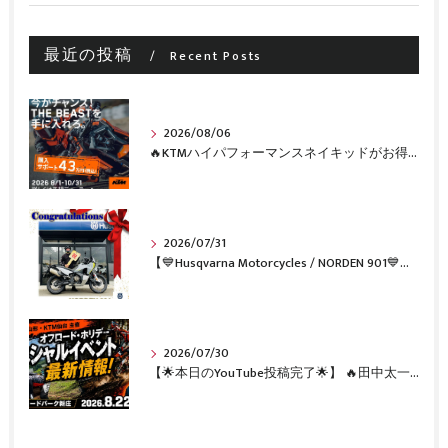
最近の投稿
Recent Posts
2026/08/06
🔥KTMハイパフォーマンスネイキッドがお得に手に入るチャンス🔥
2026/07/31
【💙Husqvarna Motorcycles / NORDEN 901💙】 ご納車おめでとうございます🎉✨
2026/07/30
【🌟本日のYouTube投稿完了🌟】 🔥田中太一さんをスペシャルゲストに🔥 8月22日(土)オフロード・ホリデー最新情報！！