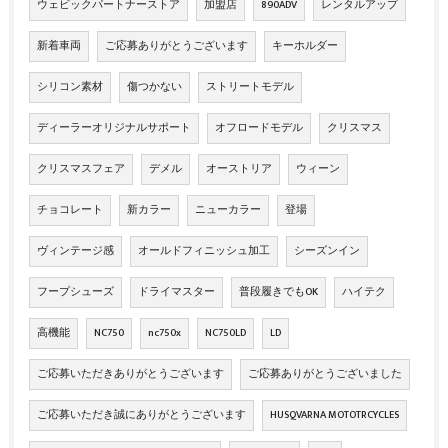
ウェビックパートナーストア
加盟店
890ADV
レンタルアップ
新着車両
ご応募ありがとうございます
キーホルダー
シリコン素材
傷つかない
ストリートモデル
ディーラーオリジナルサポート
オフロードモデル
クリスマス
クリスマスフェア
デメル
オーストリア
ウィーン
チョコレート
新カラー
ニューカラー
登場
ヴィンテージ感
オールドフィニッシュ加工
シーズンイン
フープシューズ
ドライマスター
普段履きでもOK
ハイテク
高機能
NC750
nc750x
NC750LD
LD
ご応募いただきありがとうございます
ご応募ありがとうございました
ご応募いただき誠にありがとうございます
HUSQVARNA MOTOTRCYCLES