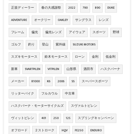
正規ディーラー
春の大感謝祭
2022
790
890
DUKE
ADVENTURE
オークリー
OAKLEY
サングラス
レンズ
フレーム
偏光
偏光レンズ
アイウェア
スポーツ
野球
ゴルフ
釣り
登山
紫外線
SUZUKI MOTORS
スズキモータース
鈴木モータース
ローン
金利
低金利
新車
SVARTPILEN
VITPILEN
山形県
酒田市
ハスクバーナ
メーカー
R1000
K6
2006
SS
スーパースポーツ
リッターバイク
フルカウル
中古車
ハスクバーナ・モーターサイクルズ
スヴァルトピレン
ヴィットピレン
401
250
125
スプリングキャンペーン
オフロード
２ストローク
HQV
FE250
ENDURO