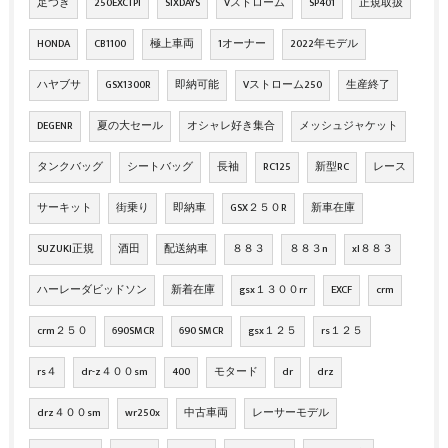
足つき
250EXCTPI
SIXDAYS
Vストローム
SP401
正規取扱
HONDA
CB1100
極上車両
1オーナー
2022年モデル
ハヤブサ
GSX1300R
即納可能
Vストローム250
生産終了
DEGENR
夏の大セール
オシャレ好き集合
メッシュジャケット
タンクバッグ
シートバッグ
長袖
RC125
新型RC
レース
サーキット
街乗り
即納車
GSX２５０R
新車在庫
SUZUKI正規
酒田
配送納車
８８３
８８３n
xl８８３
ハーレーダビッドソン
新着在庫
gsx１３００rr
EXCF
crm
crm２５０
690SMCR
690 SMCR
gsx１２５
rs１２５
rs４
dr-z４００sm
400
モタード
dr
drz
drz４００sm
wr250x
中古車両
レーサーモデル