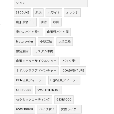
ション
390DUKE
新潟
ホワイト
オレンジ
山形県酒田市
青森
秋田
東北のバイク乗り
山形県バイク屋
Motorcycles
小型二輪
大型二輪
限定解除
カスタム車両
山形モーターサイクルショー
バイク乗り
ミドルクラスアドベンチャー
GOADVENTURE
KTM正規ディーラー
HQV正規ディーラー
CBR600RR
SVARTPILEN401
セラミックコーティング
GSXR1000
GSXR1000R
バイク女子
女性ライダー