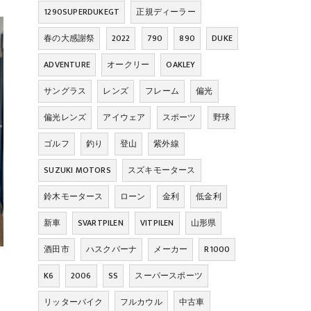
1290SUPERDUKEGT
正規ディーラー
春の大感謝祭
2022
790
890
DUKE
ADVENTURE
オークリー
OAKLEY
サングラス
レンズ
フレーム
偏光
偏光レンズ
アイウェア
スポーツ
野球
ゴルフ
釣り
登山
紫外線
SUZUKI MOTORS
スズキモータース
鈴木モータース
ローン
金利
低金利
新車
SVARTPILEN
VITPILEN
山形県
酒田市
ハスクバーナ
メーカー
R1000
K6
2006
SS
スーパースポーツ
リッターバイク
フルカウル
中古車