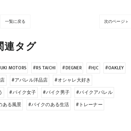
一覧に戻る
次のページ >
関連タグ
UKI MOTORS
#RS TAICHI
#DEGNER
#HJC
#OAKLEY
品店
#アパレル洋品店
#オシャレ大好き
う
#バイク女子
#バイク男子
#バイクアパレル
のある風景
#バイクのある生活
#トレーナー