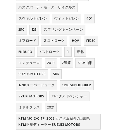
ハスクバーナ・モーターサイクルズ
スヴァルトピレン
ヴィットピレン
401
250
125
スプリングキャンペーン
オフロード
２ストローク
HQV
FE250
ENDURO
4ストローク
FI
東北
エンデューロ
2019
2気筒
KTM山形
SUZUKIMOTORS
SDR
1290スーパードゥーク
1290SUPERDUKER
SZUKI MOTORS
バイクアドベンチャー
ミドルクラス
2021
KTM 150 EXC TPI 2022 カスタム紹介♪山形県
KTM正規ディーラー SUZUKI MOTORS