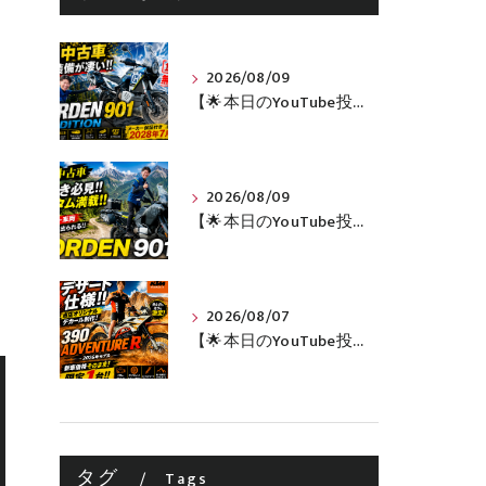
2026/08/09
【🌟本日のYouTube投稿完了🌟】 標準装備が凄い!!1オーナー・無転倒の極上中古車🔥 「NORDEN 901 EXPEDITION」が入荷いたしました✨ 【Husqvarna Motorcycles山形】
2026/08/09
【🌟本日のYouTube投稿完了🌟】 旅好き必見🔥!!カスタム満載の極上中古車！ 「NORDEN 901」が入荷いたしました✨【Husqvarna Motorcycles山形】
2026/08/07
【🌟本日のYouTube投稿完了🌟】 🔥390 ADVENTURE R × KTM山形 オリジナルデカール仕様誕生🔥
タグ
Tags