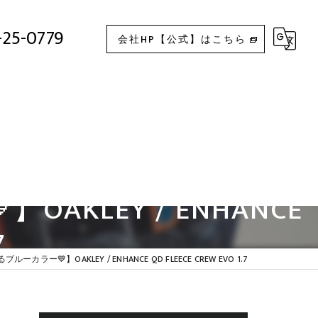
せるブルーカラー💙】OAKLEY / ENHANCE QD FLEECE CREW EVO 1.7
-25-0779
会社HP【公式】はこちら
KLEY / ENHANCE
7
ー💙】OAKLEY / ENHANCE QD FLEECE CREW EVO 1.7