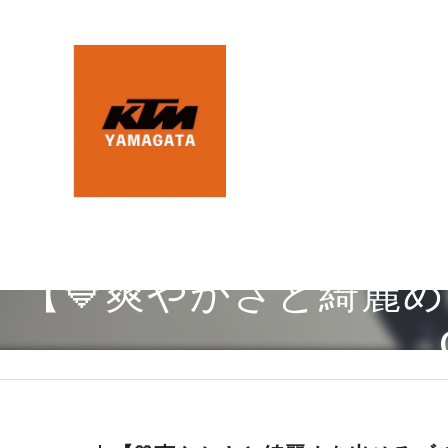
【💙爽やかさと綺麗めを出