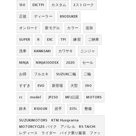
150
EXCTPI
カスタム
2ストローク
正規
ディーラー
890DUKER
オンロード
新モデル
カラー
追加
SUPER
R
EXC
TPI
練習
ご納車
洗車
KAWASAKI
カワサキ
ニンジャ
NINJA
NINJA1000SX
2020
セール
お得
フルエキ
SUZUKI二輪
二輪
すずき
EVO
新登場
大型
390
rc
model
JP250
MFJ公認
MOTORS
鈴木
R1000R
岩手
ｶｽﾀﾑ
整備
SUZUKIMOTORS KTM Husqvarna
MOTORCYCLES バイク アパレル RS TAICHI
レディース ライダー バイク乗り服装 ファッ