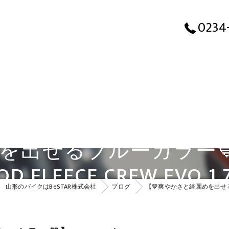
【💙爽やかさと綺麗めを出
0234
せるブルーカラー💙】OA
QD FLEECE CREW EVO 1.
山形のバイクはBeSTAR株式会社
ブログ
【💙爽やかさと綺麗めを出せるブルーカラ