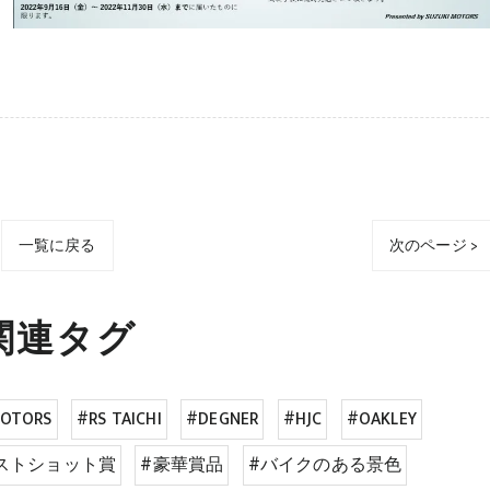
一覧に戻る
次のページ >
関連タグ
MOTORS
#RS TAICHI
#DEGNER
#HJC
#OAKLEY
ストショット賞
#豪華賞品
#バイクのある景色