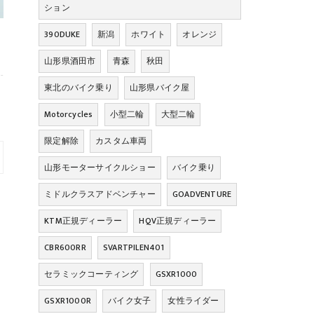
ション
390DUKE
新潟
ホワイト
オレンジ
山形県酒田市
青森
秋田
東北のバイク乗り
山形県バイク屋
Motorcycles
小型二輪
大型二輪
限定解除
カスタム車両
山形モーターサイクルショー
バイク乗り
ミドルクラスアドベンチャー
GOADVENTURE
KTM正規ディーラー
HQV正規ディーラー
CBR600RR
SVARTPILEN401
セラミックコーティング
GSXR1000
GSXR1000R
バイク女子
女性ライダー