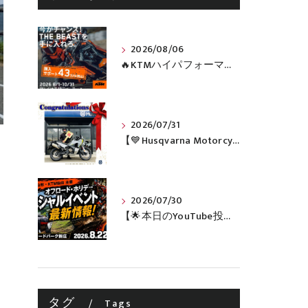
2026/08/06
🔥KTMハイパフォーマンスネイキッドがお得に手に入るチャンス🔥
2026/07/31
【💙Husqvarna Motorcycles / NORDEN 901💙】 ご納車おめでとうございます🎉✨
2026/07/30
【🌟本日のYouTube投稿完了🌟】 🔥田中太一さんをスペシャルゲストに🔥 8月22日(土)オフロード・ホリデー最新情報！！
タグ
Tags