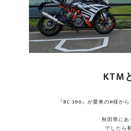
KT
まだ見ぬ
『RC 390』が愛車のH様
秋田県にあ
でしたら