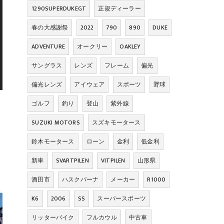
1290SUPERDUKEGT
正規ディーラー
春の大感謝祭
2022
790
890
DUKE
ADVENTURE
オークリー
OAKLEY
サングラス
レンズ
フレーム
偏光
偏光レンズ
アイウェア
スポーツ
野球
ゴルフ
釣り
登山
紫外線
SUZUKI MOTORS
スズキモータース
鈴木モータース
ローン
金利
低金利
新車
SVARTPILEN
VITPILEN
山形県
酒田市
ハスクバーナ
メーカー
R1000
K6
2006
SS
スーパースポーツ
リッターバイク
フルカウル
中古車