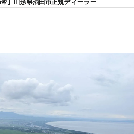
C390🌟】山形県酒田市正規ディーラー