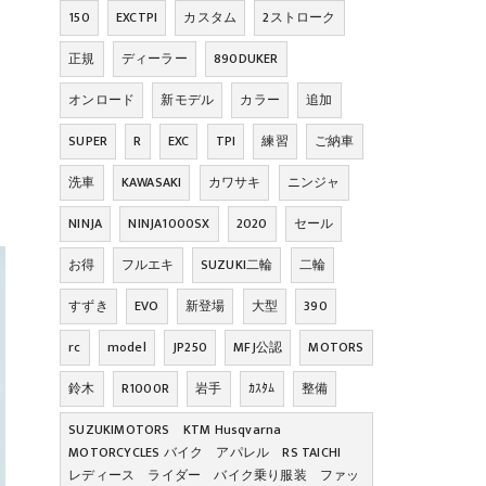
150
EXCTPI
カスタム
2ストローク
正規
ディーラー
890DUKER
オンロード
新モデル
カラー
追加
SUPER
R
EXC
TPI
練習
ご納車
洗車
KAWASAKI
カワサキ
ニンジャ
NINJA
NINJA1000SX
2020
セール
お得
フルエキ
SUZUKI二輪
二輪
すずき
EVO
新登場
大型
390
rc
model
JP250
MFJ公認
MOTORS
鈴木
R1000R
岩手
ｶｽﾀﾑ
整備
SUZUKIMOTORS KTM Husqvarna
MOTORCYCLES バイク アパレル RS TAICHI
レディース ライダー バイク乗り服装 ファッ