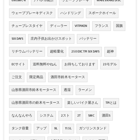
690SMC-R
アパレル紹介
ウェーブブレーキ
WAVE BRAKE DISC
ウェーブブレーキディスク
ハンドリング
スポークホイール
チューブレスタイヤ
ディ―ラー
VITPIKEN
フランス
国旗
SIX DAYS
庄内子供お出かけスポット
バッテリー
リチウムバッテリー
超軽量化
250 EXC TPI SIX DAYS
超神
ECサイト
送料無料やねん
お待ちしております
23モデル
ご注文
限定商品
酒田市鈴木モータース
山形県酒田市鈴木モータース
透湿
ラーメン
山形県酒田市の鈴木モータース
楽しいバイク屋さん
TPIとは
なんなんやろ
システム
2スト
2T
SMC
酒田S
タンク容量
アップ
9L
11.5L
ガソリンスタンド