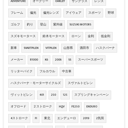
ADVENTURE
オークリー
OAKLEY
サングラス
レンズ
フレーム
偏光
偏光レンズ
アイウェア
スポーツ
野球
ゴルフ
釣り
登山
紫外線
SUZUKI MOTORS
スズキモータース
鈴木モータース
ローン
金利
低金利
新車
SVARTPILEN
VITPILEN
山形県
酒田市
ハスクバーナ
メーカー
R1000
K6
2006
SS
スーパースポーツ
リッターバイク
フルカウル
中古車
ハスクバーナ・モーターサイクルズ
スヴァルトピレン
ヴィットピレン
401
250
125
スプリングキャンペーン
オフロード
２ストローク
HQV
FE250
ENDURO
4ストローク
FI
東北
エンデューロ
2019
2気筒