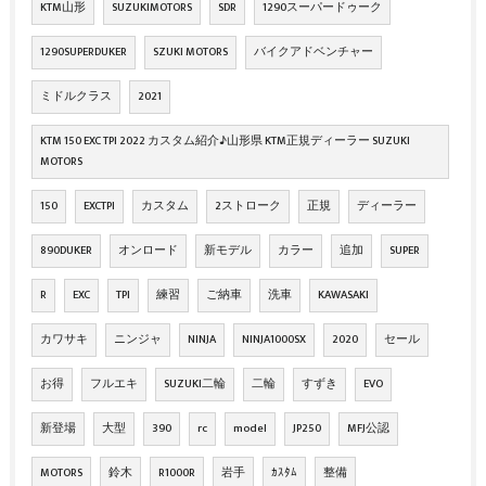
KTM山形
SUZUKIMOTORS
SDR
1290スーパードゥーク
1290SUPERDUKER
SZUKI MOTORS
バイクアドベンチャー
ミドルクラス
2021
KTM 150 EXC TPI 2022 カスタム紹介♪山形県 KTM正規ディーラー SUZUKI
MOTORS
150
EXCTPI
カスタム
2ストローク
正規
ディーラー
890DUKER
オンロード
新モデル
カラー
追加
SUPER
R
EXC
TPI
練習
ご納車
洗車
KAWASAKI
カワサキ
ニンジャ
NINJA
NINJA1000SX
2020
セール
お得
フルエキ
SUZUKI二輪
二輪
すずき
EVO
新登場
大型
390
rc
model
JP250
MFJ公認
MOTORS
鈴木
R1000R
岩手
ｶｽﾀﾑ
整備