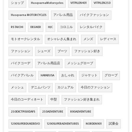
ショップ
HusqvarnaMotorcycles
VITPILEN401
VITPILEN250
Husqvarna MOTORCYCLES
アパレル用品
バイクファッション
RS TAICHI
DEGNER
HJC
コロニル
レンタルバイク
モトオークレンタル
オシャレさん集まれ
メンズ
レディース
ファッション
シューズ
ブーツ
ファッション好き
バイクコーデ
アパレル用品店
メッシュグローブ
バイクアパレル
HAYABUSA
おしゃれ
ジャケット
グローブ
メッシュ
デニムパンツ
カジュアル
今日のファッション
今日のコーディネート
中型
ファッション好き集まれ
250EXCTPISIXDAYS
250ADVENTURE
890ADVENTURE
1290SUPERDUKEREVO
1290SUPERADVENTURES
NORDEN901
試乗会