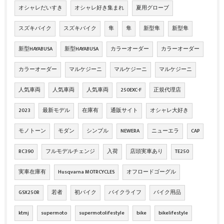
オシャレだいすき
オシャレ好き集まれ
夏用グローブ
スズキバイク
スズキバイク
隼
隼
新型隼
新型隼
新型HAYABUSA
新型HAYABUSA
カラーオーダー
カラーオーダー
カラーオーダー
マルケジーニ
マルケジーニ
マルケジーニ
人気車両
人気車両
人気車両
250EXC-F
正規代理店
2023
最新モデル
在庫有
通販サイト
オシャレ大好き
モノトーン
モダン
シンプル
NEWERA
ニューエラ
CAP
RC390
フルモデルチェンジ
入荷
店頭実車あり
TE250
実車在庫有
Husqvarna MOTRCYCLES
オフロードゴーグル
GSX250R
若者
初バイク
バイクライフ
バイク用品
ktmj
supermoto
supermotolifestyle
bike
bikelifestyle