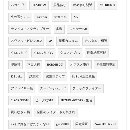
ﾚﾝﾀﾙﾊﾞｲｸ
DRZ400SM
景品あり
締め切り間近
701ENDURO
火の玉から―
custom
デカール
AJS
テンペストスクランブラー
多数
ジクサー150
スヴァルトピレン250
VP
新車カスタム
カスタムご相談
クロスカブ
クロスカブ50
クロスカブ110
即御納車可能
即納可
本日入荷
NORDEN 901
オススメ車両
無転倒無事故
125duke
試乗車
試乗車アップ
SUZUKI正規取扱
アドバイザー店
スーパーシェルパ
ブラックフライデー
BLACK FRIDAY
ビッグなSAIL
SUZUKI MOTORSへ集合
買わなきゃ損
全国のライダーさん集まれ
バイク好きにはたまらない
gsxs1000
限定企画
SVARTPILEN 250