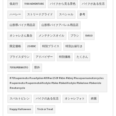
低走行
1190 ADVENTURE
バイクから見る景色
バイクがある生活
ハーレー
ストリードグライド
スペシャル
参考
山形県バイク用品店
山形県バイクアパレル用品店
オシャレさん集合
メンテナンスオイル
ブラシ
SV650
限定価格
250EXC
特別プライス
特別お値引き
プライスダウン
アドバイザー
特別価格
たくさん
701SUPERMOTO
県外
#701supermoto #svartpilen401#wr250f #ktm #ktmj #husqvarnamotorcycles
#supermoto #supermotolifestyle #bike #bikelifestyle #bikelove #bikeride
#motorcycle
スバルトピレン
バイクのある生活
オシャレフォト
綺麗
Happy Halloween
Trick or Treat