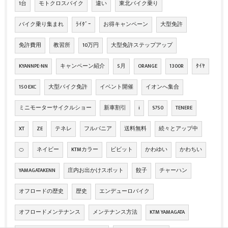
1台
モトクロスバイク
違い
東北バイク乗り
バイク乗り集まれ
ﾗｲﾀﾞｰ
お得キャンペーン
大型免許
免許費用
教習所
10万円
大型免許ステップアップ
KYANNPE-NN
キャンペーン紹介
5月
ORANGE
1300R
ﾀｲﾔ
150 EXC
大型バイク免許
イベント開催
イオンへ集合
ミニモーターサイクルショー
新車割引
i
S750
TENERE
XT
ZE
テネレ
フルパニア
送料無料
続々とアップ中
🍊
ネイビー
KTMカラー
ビビット
かわゆい
かわちい
YAMAGATAKENN
庄内お出かけスポット
餃子
チャーハン
オフロードの歴史
歴史
エンデューロバイク
オフロードメンテナンス
メンテナンス方法
KTM YAMAGATA