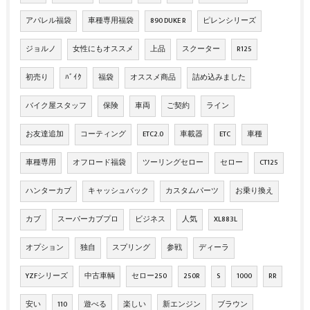
アパレル福袋
車種専用福袋
890 DUKE R
ピレンシリーズ
ジョルノ
女性にもオススメ
上品
スクーター
R125
初売り
ﾊﾞｲｸ
福袋
オススメ商品
詰め込みました
バイク屋スタッフ
保険
車両
ご契約
ライン
お友達追加
コーティング
ETC2.0
車載器
ETC
車種
車種専用
オフロード福袋
ツーリングセロー
セロー
CT125
ハンターカブ
キャッシュバック
カスタムパーツ
お乗り換え
カブ
スーパーカブプロ
ビジネス
人気
XL883L
オプション
独自
スプリング
参戦
ディーラ
YZFシリーズ
中古車輌
セロー250
250R
S
1000
RR
安い
110
遊べる
楽しい
新エンジン
ブラウン