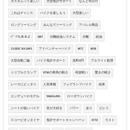
カスタムって楽しい
大型免許サポート
なんと10万円
これはチャンス
バイクを楽しもう
大型楽しい
ロングツーリング
みんなでツーリング
アパレル商品
ﾊﾟｰﾂもあるよ
SMT
分離給油システム
分離
給油
250EXC SIX DAYS
アドベンチャーバイク
MTC
MSR
大型自動二輪
バイク免許サポート
送料0円
アルマイト処理
トリプルクランプ
KTMの車両の軽さ
何故軽い
驚きの軽さ
レースにピッタリ
人気車種
フォグランプバイク
由来
エンデューロモデル
YAMAGATA
ローダウンバイク
シートが低いバイク
音が大好き
パワー
走り
ピレリ
スコーピオンタイヤ
免許サポートキャンペーン
KTＭ
ラスト