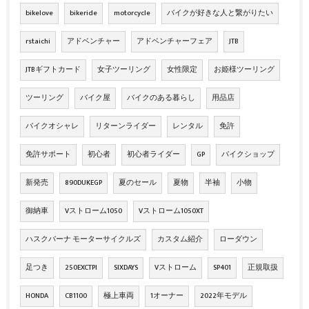
bikelove
bikeride
motorcycle
バイクが好きな人と繋がりたい
rstaichi
アドベンチャー
アドベンチャーフェア
JTB
JTBギフトカード
女子ツーリング
女性限定
お姫様ツーリング
ツーリング
バイク屋
バイクのある暮らし
用品店
バイクオシャレ
リターンライダー
レンタル
免許
免許サポート
初心者
初心者ライダー
GP
バイクショップ
新発売
890DUKEGP
夏のセール
夏物
半袖
小物
御納車
Vストローム1050
Vストローム1050XT
ハスクバーナ モーターサイクルズ
カスタム紹介
ローダウン
足つき
250EXCTPI
SIXDAYS
Vストローム
SP401
正規取扱
HONDA
CB1100
極上車両
1オーナー
2022年モデル