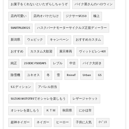
お菓子をくれないといたずらしちゃうぞ
バイク屋さんのハロウィン
店内可愛い
店内オバケだらけ
ジクサーSF250
極上
SVARTPILEN125
ハスクバーナモーターサイクルズ正規ディーラー
新潟県
ウェビック
キャンペーン
おすすめカスタム
おすすめ
カスタム大歓迎
展示車両
ヴィットピレン401
純正
250EXC-FSIXDAYS
レブル
中古
バイク大好き
除雪機
ユキオス
冬
雪
RnineT
Urban
GS
Sエディション
アパレル担当
SUZUKI MOTOTRSでオシャレを楽しもう
レザージャケット
オシャレを楽しもう
ＫＴＭ
秋田県
にかほ市
超神ネイガー
ネイガー
ヒーロー
子供に人気
ｲﾍﾞﾝﾄ