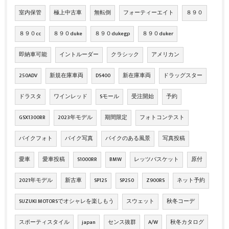
室内保管
極上中古車
無転倒
フォーティーエイト
８９０
８９０cc
８９０duke
８９０dukegp
８９０duker
即納車可能
イントルーダー
クラシック
アメリカン
250ADV
新規在庫車両
DS400
新在庫車両
ドラッグスター
ドラスタ
ワインレッド
Sモール
受注開始
予約
GSX1300RR
2023年モデル
期間限定
フォトコンテスト
バイクフォト
バイク写真
バイクのある風景
写真投稿
愛車
愛車投稿
S1000RR
BMW
レッツバスケット
原付
2021年モデル
新古車
SP125
SP250
Z900RS
ネット予約
SUZUKI MOTORSでオシャレを楽しもう
スウェット
秋冬コーデ
スポーティスタイル
japan
センス抜群
A/W
秋冬カタログ