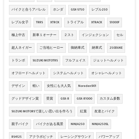
バイクと合うアパレル
ホンダ
GSX-S750
レブル250
レブル女子
TRRS
XTRCK
トライアル
XTRACK
S1000F
極上中古
新車１オーナー
２スト
インジェクション
セル
超人ネイガー
ご当地ヒーロー
御納車式
納車式
250DUKE
トランポ
SUZUKI MOTOTRS
フルフェイス
ジェットヘルメット
オフロードヘルメット
システムヘルメット
オシャレヘルメット
デザイン
軽い
女性にも大人気
Noreden901
グッドデザイン賞
受賞
GSX‐R
GSX‐R1000
カスタム多数
SUZUKI MOTORSで楽しい思い出を作ろう
紅葉
友達とバイク
親子バイク
バイクがある風景
NINJA250
NINJA250SL
RS4125
アクラボビッチ
レーシングサウンド
パワーアップ