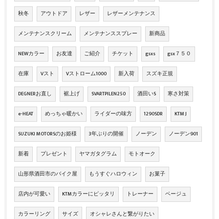
秋冬
アウトドア
レザー
レザーメンテナンス
メンテナンスクリーム
メンテナンススプレー
新商品
NEWカラー
お友達
ご紹介
チケット
gsxs
gsx７５０
在庫
Vスト
Vストローム1000
新入荷
スズキ正規
DEGNERお直し
裾上げ
SVARTPILEN250
酒田いS
寒さ対策
e-HEAT
めっちゃ暖かい
ライダーの味方
1290SDR
KTM J
SUZUKI MOTORSのお姫様
3年ぶりの開催
ノーデン
ノーデン901
新着
プレゼント
ヤマガタグラム
モトオーク
山形県酒田市のバイク屋
もうすぐハロウィン
お菓子
店内が可愛い
KTMカラーにピッタリ
トレーナー
ベージュ
カラーリング
サイズ
オシャレさんと繋がりたい