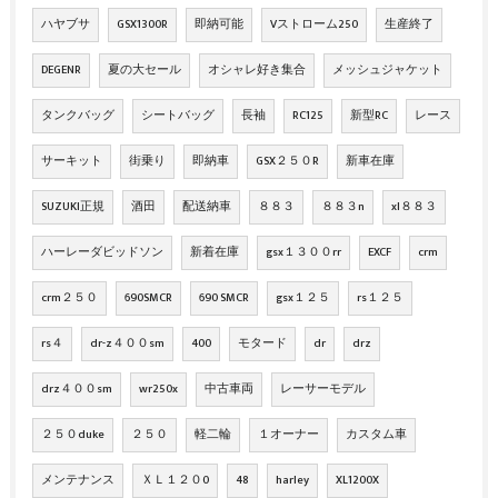
ハヤブサ
GSX1300R
即納可能
Vストローム250
生産終了
DEGENR
夏の大セール
オシャレ好き集合
メッシュジャケット
タンクバッグ
シートバッグ
長袖
RC125
新型RC
レース
サーキット
街乗り
即納車
GSX２５０R
新車在庫
SUZUKI正規
酒田
配送納車
８８３
８８３n
xl８８３
ハーレーダビッドソン
新着在庫
gsx１３００rr
EXCF
crm
crm２５０
690SMCR
690 SMCR
gsx１２５
rs１２５
rs４
dr-z４００sm
400
モタード
dr
drz
drz４００sm
wr250x
中古車両
レーサーモデル
２５０duke
２５０
軽二輪
１オーナー
カスタム車
メンテナンス
ＸＬ１２０0
48
harley
XL1200X