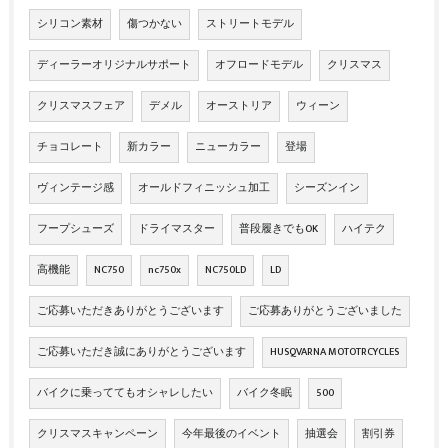
シリコン素材
傷つかない
ストリートモデル
ディーラーオリジナルサポート
オフロードモデル
クリスマス
クリスマスフェア
デメル
オーストリア
ウィーン
チョコレート
新カラー
ニューカラー
登場
ヴィンテージ感
オールドフィニッシュ加工
シーズンイン
フープシューズ
ドライマスター
普段履きでもOK
ハイテク
高機能
NC750
nc750x
NC750LD
LD
ご応募いただきありがとうございます
ご応募ありがとうございました
ご応募いただき誠にありがとうございます
HUSQVARNA MOTOTRCYCLES
バイクに乗っててもオシャレしたい
バイク冬眠
500
クリスマスキャンペーン
今年最後のイベント
抽選会
割引券