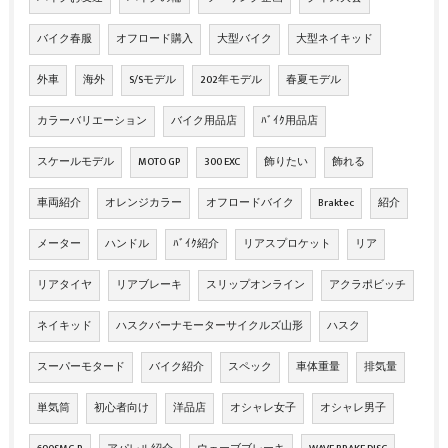
バイク春服
オフロード購入
大型バイク
大型ネイキッド
外車
海外
S/Sモデル
202年モデル
春夏モデル
カラーバリエーション
バイク用品店
ﾊﾞｲｸ用品店
スケールモデル
MOTO GP
300 EXC
飾りたい
飾れる
車両紹介
オレンジカラー
オフロードバイク
Braktec
紹介
メーター
ハンドル
ﾊﾞｲｸ紹介
リアスプロケット
リア
リアタイヤ
リアブレーキ
スリップオンライン
アクラポビッチ
ネイキッド
ハスクバーナモーターサイクルズ山形
ハスク
スーパーモタード
バイク紹介
スペック
車体重量
排気量
単気筒
初心者向け
洋品店
オシャレ女子
オシャレ男子