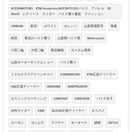
SUZUKIMOTORS KTM Husqvarna MOTORCYCLES バイク アパレル RS
TAICHI レディース ライダー バイク乗り服装 ファッション
390DUKE
新潟
ホワイト
オレンジ
山形県酒田市
青森
秋田
東北のバイク乗り
山形県バイク屋
Motorcycles
小型二輪
大型二輪
限定解除
カスタム車両
山形モーターサイクルショー
バイク乗り
ミドルクラスアドベンチャー
GOADVENTURE
KTM正規ディーラー
HQV正規ディーラー
CBR600RR
SVARTPILEN401
セラミックコーティング
GSXR1000
GSXR1000R
バイク女子
女性ライダー
GSXR
SUZUKI正規ディーラー
オススメ
カーボン
ヨシムラ
マフラー
モータース
納車
CRF250