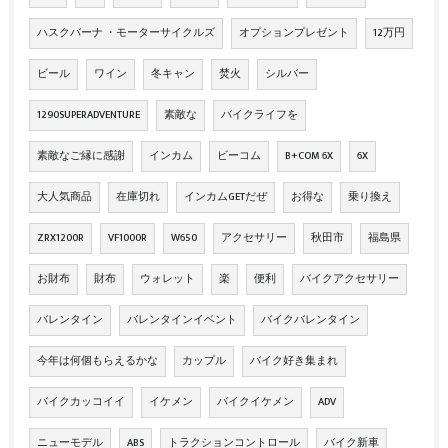
ハスクバーナ ・モーターサイクルズ
オプションプレゼント
12万円
ビール
ワイン
冬キャン
焚火
シルバー
1290SUPERADVENTURE
素敵な
バイクライフを
素敵なご縁に感謝
インカム
ビーコム
B+COM 6X
6X
大人気商品
在庫切れ
インカムGETだぜ
お得な
乗り換え
ZRX1200R
VF1000R
W650
アクセサリー
秋田市
福島県
お財布
財布
ウォレット
楽
便利
バイクアクセサリー
バレンタイン
バレンタインイベント
バイクバレンタイン
今年は何個もらえるかな
カップル
バイク好き集まれ
バイクカッコイイ
イケメン
バイクイケメン
ADV
ニューモデル
ABS
トラクションコントロール
バイク新車