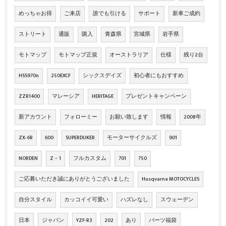
めっちゃお得
ご来店
誰でも引ける
サポート
新車ご成約
ストリート
通販
購入
青森県
宮城県
岩手県
モトマップ
モトマップ正規
オーストラリア
仕様
残り2台
HSS970n
250EXCF
シックスデイズ
初心者にもおすすめ
ZZR1400
マレーシア
HERITAGE
プレゼントキャンペーン
新アカウント
フォローミー
お願い致します
情報
2008年
ZX‐6R
600
SUPERDUKER
モーターサイクルズ
901
NORDEN
Z－1
フルカスタム
701
750
ご応募いただき誠にありがとうございました
Husqvarna MOTOCYCLES
自分スタイル
カッコイイ可愛い
ハズレなし
スウェーデン
日本
ジャパン
YZF-R3
202
あり
パーツ福袋