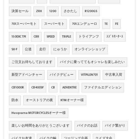
決算セール
ZRX
1200
さかたし
R1200GS
701スーパーモト
スーパーモト
701エンデューロ
TE
FE
150EXC TPI
CBR
SPEED
TRIPLE
トライアンフ
ｽｽﾞｷﾓｰﾀｰｽ
SX-F
公道
走行
にゅうか
オンラインショップ
ご注文お待ちしております
バイクに乗っててもオシャレを楽しみたい
新型アドベンチャー
バイクデビュー
VITPILEN701
中古車入荷
CB1000R
CB400SF
CB
ADVENTRE
ファイナルエディション
防水
オーストリアの夜
KTMオーナー様
Husqvarna MOTORCYCLESオーナー様
楽しいお時間をありがとうございます
バイクのお話
バイク繋がり
バイクお友達
バイクの輪
ツーリング企画
クイズ大会