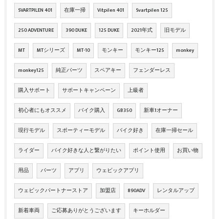
SVARTPILEN 401
在庫一掃
Vitpilen 401
Svartpilen 125
250 ADVENTURE
390 DUKE
125 DUKE
2021年式
旧モデル
MT
MTシリーズ
MT-10
モンキー
モンキー125
monkey
monkey125
純正パーツ
スペアキー
フェンダーレス
購入サポート
サポートキャンペーン
上級者
初心者にもオススメ
バイク購入
GB350
新車1オーナー
現行モデル
スポーティーモデル
バイク好き
在庫一掃セール
ライダー
バイク好きな人と繋がりたい
ポイント使用
お買い物
用品
パーツ
アプリ
ウェビックアプリ
ウェビックパートナーストア
加盟店
890ADV
レンタルアップ
新着車両
ご応募ありがとうございます
キーホルダー