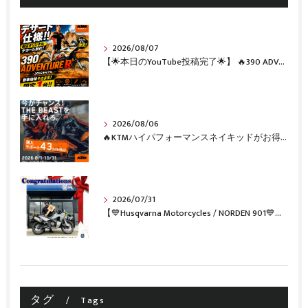
2026/08/07
【🌟本日のYouTube投稿完了🌟】 🔥390 ADVENTURE R × KTM山形 オリジナルデカール仕様誕生🔥
2026/08/06
🔥KTMハイパフォーマンスネイキッドがお得に手に入るチャンス🔥
2026/07/31
【💙Husqvarna Motorcycles / NORDEN 901💙】 ご納車おめでとうございます🎉✨
タグ
Tags