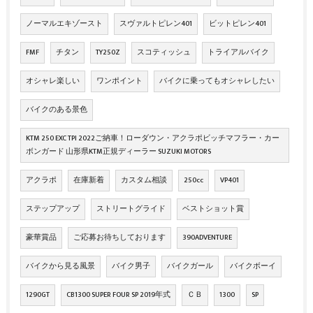
ノーマルエキゾースト
スヴァルトピレン401
ビットピレン401
FMF
チタン
TY250Z
スコティッシュ
トライアルバイク
オシャレ楽しい
ワンポイント
バイクに乗ってもオシャレしたい
バイクのある景色
KTM 250 EXC TPI 2022ご納車！ローダウン・アクラポビッチマフラー・カー
ボンガード 山形県KTM正規ディーラー SUZUKI MOTORS
アクラポ
在庫新着
カスタム相談
250cc
VP401
ステップアップ
ストリートグライド
ベストショット賞
豪華賞品
ご応募お待ちしております
390ADVENTURE
バイクから見る風景
バイク男子
バイクガール
バイクボーイ
1290GT
CB1300 SUPER FOUR SP 2019年式
ＣＢ
1300
SP