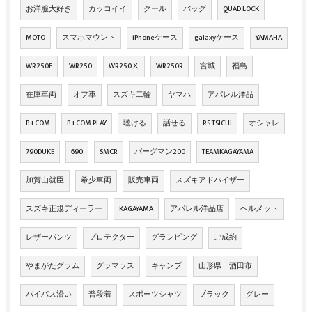
お洋服大好き
カッコイイ
クール
バッグ
QUAD LOCK
MOTO
スマホマウント
iPhoneケース
galaxyケース
YAMAHA
WR250F
WR250
WR250Ⅹ
WR250R
宮城
福島
在庫車両
オフ車
スズキ二輪
ヤマハ
アパレル洋品
B+COM
B+COM PLAY
聴ける
話せる
RS TSICHI
オシャレ
790DUKE
690
SMCR
バーグマン200
TEAMKAGAYAMA
加賀山就臣
希少車両
販売車両
スズキアドバイザー
スズキ正規ディーラー
KAGAYAMA
アパレル洋品店
ヘルメット
レザーパンツ
プロテクター
グランピング
ご成約
やまがたグラム
グラマラス
キャンプ
山形県 酒田市
バイパス沿い
普段着
スポーツシャツ
ブラック
グレー