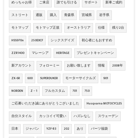
めっちゃお得
ご来店
誰でも引ける
サポート
新車ご成約
ストリート
通販
購入
青森県
宮城県
岩手県
モトマップ
モトマップ正規
オーストラリア
仕様
残り2台
HSS970n
250EXCF
シックスデイズ
初心者にもおすすめ
ZZR1400
マレーシア
HERITAGE
プレゼントキャンペーン
新アカウント
フォローミー
お願い致します
情報
2008年
ZX‐6R
600
SUPERDUKER
モーターサイクルズ
901
NORDEN
Z－1
フルカスタム
701
750
ご応募いただき誠にありがとうございました
Husqvarna MOTOCYCLES
自分スタイル
カッコイイ可愛い
ハズレなし
スウェーデン
日本
ジャパン
YZF-R3
202
あり
パーツ福袋