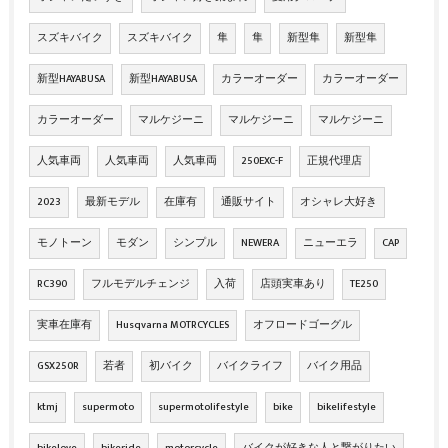
スズキバイク
スズキバイク
隼
隼
新型隼
新型隼
新型HAYABUSA
新型HAYABUSA
カラーオーダー
カラーオーダー
カラーオーダー
マルケジーニ
マルケジーニ
マルケジーニ
人気車両
人気車両
人気車両
250EXC-F
正規代理店
2023
最新モデル
在庫有
通販サイト
オシャレ大好き
モノトーン
モダン
シンプル
NEWERA
ニューエラ
CAP
RC390
フルモデルチェンジ
入荷
店頭実車あり
TE250
実車在庫有
Husqvarna MOTRCYCLES
オフロードゴーグル
GSX250R
若者
初バイク
バイクライフ
バイク用品
ktmj
supermoto
supermotolifestyle
bike
bikelifestyle