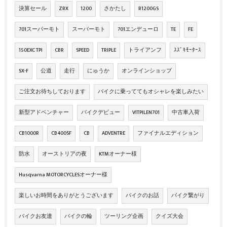
決算セール
ZRX
1200
さかたし
R1200GS
701スーパーモト
スーパーモト
701エンデューロ
TE
FE
150EXC TPI
CBR
SPEED
TRIPLE
トライアンフ
ｽｽﾞｷﾓｰﾀｰｽ
SX-F
公道
走行
にゅうか
オンラインショップ
ご注文お待ちしております
バイクに乗っててもオシャレを楽しみたい
新型アドベンチャー
バイクデビュー
VITPILEN701
中古車入荷
CB1000R
CB400SF
CB
ADVENTRE
ファイナルエディション
防水
オーストリアの夜
KTMオーナー様
Husqvarna MOTORCYCLESオーナー様
楽しいお時間をありがとうございます
バイクのお話
バイク繋がり
バイクお友達
バイクの輪
ツーリング企画
クイズ大会