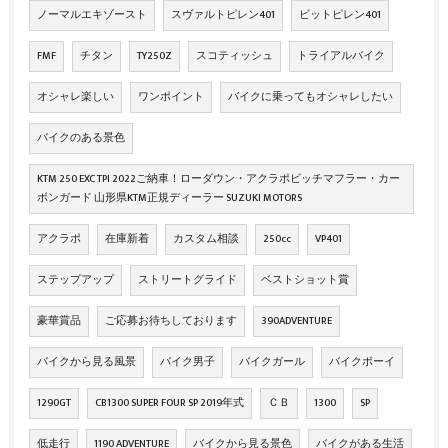
ノーマルエキゾースト
スヴァルトピレン401
ビットピレン401
FMF
チタン
TY250Z
スコティッシュ
トライアルバイク
オシャレ楽しい
ワンポイント
バイクに乗ってもオシャレしたい
バイクのある景色
KTM 250 EXC TPI 2022ご納車！ローダウン・アクラポビッチマフラー・カー
ボンガード 山形県KTM正規ディーラー SUZUKI MOTORS
アクラポ
在庫新着
カスタム相談
250cc
VP401
ステップアップ
ストリートグライド
ベストショット賞
豪華賞品
ご応募お待ちしております
390ADVENTURE
バイクから見る風景
バイク男子
バイクガール
バイクボーイ
1290GT
CB1300 SUPER FOUR SP 2019年式
ＣＢ
1300
SP
低走行
1190 ADVENTURE
バイクから見る景色
バイクがある生活