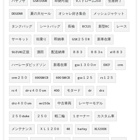
ハヤブサ
GSX1300R
即納可能
Vストローム250
生産終了
DEGENR
夏の大セール
オシャレ好き集合
メッシュジャケット
タンクバッグ
シートバッグ
長袖
RC125
新型RC
レース
サーキット
街乗り
即納車
GSX２５０R
新車在庫
SUZUKI正規
酒田
配送納車
８８３
８８３n
xl８８３
ハーレーダビッドソン
新着在庫
gsx１３００rr
EXCF
crm
crm２５０
690SMCR
690 SMCR
gsx１２５
rs１２５
rs４
dr-z４００sm
400
モタード
dr
drz
drz４００sm
wr250x
中古車両
レーサーモデル
２５０duke
２５０
軽二輪
１オーナー
カスタム車
メンテナンス
ＸＬ１２０0
48
harley
XL1200X