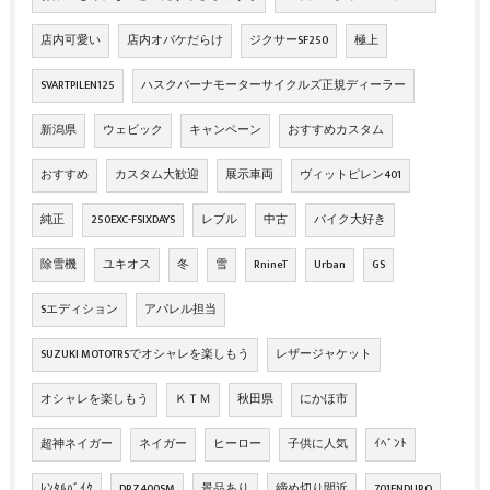
店内可愛い
店内オバケだらけ
ジクサーSF250
極上
SVARTPILEN125
ハスクバーナモーターサイクルズ正規ディーラー
新潟県
ウェビック
キャンペーン
おすすめカスタム
おすすめ
カスタム大歓迎
展示車両
ヴィットピレン401
純正
250EXC-FSIXDAYS
レブル
中古
バイク大好き
除雪機
ユキオス
冬
雪
RnineT
Urban
GS
Sエディション
アパレル担当
SUZUKI MOTOTRSでオシャレを楽しもう
レザージャケット
オシャレを楽しもう
ＫＴＭ
秋田県
にかほ市
超神ネイガー
ネイガー
ヒーロー
子供に人気
ｲﾍﾞﾝﾄ
ﾚﾝﾀﾙﾊﾞｲｸ
DRZ400SM
景品あり
締め切り間近
701ENDURO