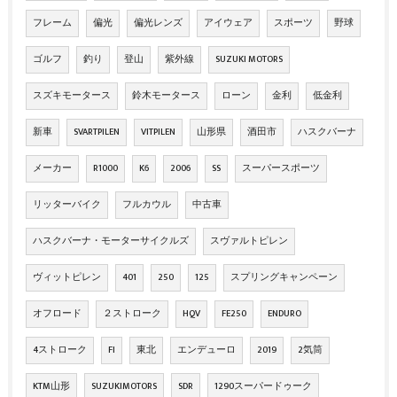
フレーム
偏光
偏光レンズ
アイウェア
スポーツ
野球
ゴルフ
釣り
登山
紫外線
SUZUKI MOTORS
スズキモータース
鈴木モータース
ローン
金利
低金利
新車
SVARTPILEN
VITPILEN
山形県
酒田市
ハスクバーナ
メーカー
R1000
K6
2006
SS
スーパースポーツ
リッターバイク
フルカウル
中古車
ハスクバーナ・モーターサイクルズ
スヴァルトピレン
ヴィットピレン
401
250
125
スプリングキャンペーン
オフロード
２ストローク
HQV
FE250
ENDURO
4ストローク
FI
東北
エンデューロ
2019
2気筒
KTM山形
SUZUKIMOTORS
SDR
1290スーパードゥーク