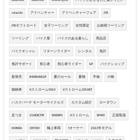
bikelove
bikeride
motorcycle
バイクが好きな人と繋がりたい
rstaichi
アドベンチャー
アドベンチャーフェア
JTB
JTBギフトカード
女子ツーリング
女性限定
お姫様ツーリング
ツーリング
バイク屋
バイクのある暮らし
用品店
バイクオシャレ
リターンライダー
レンタル
免許
免許サポート
初心者
初心者ライダー
GP
バイクショップ
新発売
890DUKEGP
夏のセール
夏物
半袖
小物
御納車
Vストローム1050
Vストローム1050XT
ハスクバーナ モーターサイクルズ
カスタム紹介
ローダウン
足つき
250EXCTPI
SIXDAYS
Vストローム
SP401
正規取扱
HONDA
CB1100
極上車両
1オーナー
2022年モデル