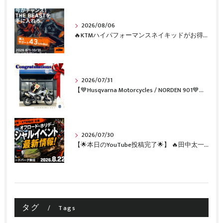
2026/08/06
🔥KTMハイパフォーマンスネイキッドがお得に手に入るチャンス🔥
2026/07/31
【💙Husqvarna Motorcycles / NORDEN 901💙】 ご納車おめでとうございます🎉✨
2026/07/30
【🌟本日のYouTube投稿完了🌟】 🔥田中太一さんをスペシャルゲストに🔥 8月22日(土)オフロード・ホリデー最新情報！！
タグ
Tags