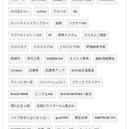
火の玉から―
custom
デカール
AJS
テンペストスクランブラー
多数
ジクサー150
スヴァルトピレン250
VP
新車カスタム
カスタムご相談
クロスカブ
クロスカブ50
クロスカブ110
即御納車可能
即納可
本日入荷
NORDEN 901
オススメ車両
無転倒無事故
125duke
試乗車
試乗車アップ
SUZUKI正規取扱
アドバイザー店
スーパーシェルパ
ブラックフライデー
BLACK FRIDAY
ビッグなSAIL
SUZUKI MOTORSへ集合
買わなきゃ損
全国のライダーさん集まれ
バイク好きにはたまらない
gsxs1000
限定企画
SVARTPILEN 250