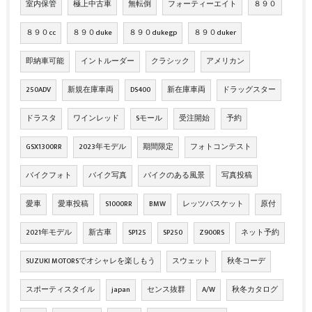
室内保管
極上中古車
無転倒
フォーティーエイト
８９０
８９０cc
８９０duke
８９０dukegp
８９０duker
即納車可能
イントルーダー
クラシック
アメリカン
250ADV
新規在庫車両
DS400
新在庫車両
ドラッグスター
ドラスタ
ワインレッド
Sモール
受注開始
予約
GSX1300RR
2023年モデル
期間限定
フォトコンテスト
バイクフォト
バイク写真
バイクのある風景
写真投稿
愛車
愛車投稿
S1000RR
BMW
レッツバスケット
原付
2021年モデル
新古車
SP125
SP250
Z900RS
ネット予約
SUZUKI MOTORSでオシャレを楽しもう
スウェット
秋冬コーデ
スポーティスタイル
japan
センス抜群
A/W
秋冬カタログ