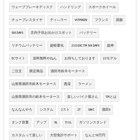
ウェーブブレーキディスク
ハンドリング
スポークホイール
チューブレスタイヤ
ディ―ラー
VITPIKEN
フランス
国旗
SIX DAYS
庄内子供お出かけスポット
バッテリー
リチウムバッテリー
超軽量化
250 EXC TPI SIX DAYS
超神
ECサイト
送料無料やねん
お待ちしております
23モデル
ご注文
限定商品
酒田市鈴木モータース
山形県酒田市鈴木モータース
透湿
ラーメン
山形県酒田市の鈴木モータース
楽しいバイク屋さん
TPIとは
なんなんやろ
システム
2スト
2T
SMC
酒田S
タンク容量
アップ
9L
11.5L
ガソリンスタンド
カスタムって楽しい
大型免許サポート
なんと10万円