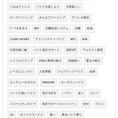
これはチャンス
バイクを楽しもう
大型楽しい
ロングツーリング
みんなでツーリング
アパレル商品
ﾊﾟｰﾂもあるよ
SMT
分離給油システム
分離
給油
250EXC SIX DAYS
アドベンチャーバイク
MTC
MSR
大型自動二輪
バイク免許サポート
送料0円
アルマイト処理
トリプルクランプ
KTMの車両の軽さ
何故軽い
驚きの軽さ
レースにピッタリ
人気車種
フォグランプバイク
由来
エンデューロモデル
YAMAGATA
ローダウンバイク
シートが低いバイク
音が大好き
パワー
走り
ピレリ
スコーピオンタイヤ
免許サポートキャンペーン
KTＭ
ラスト
1台
モトクロスバイク
違い
東北バイク乗り