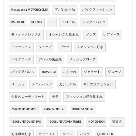
Husqvarna MOTORCYCLES
アパレル用品
バイクファッション
RS TAICHI
DEGNER
HJC
コロニル
レンタルバイク
モトオークレンタル
オシャレさん集まれ
メンズ
レディース
ファッション
シューズ
ブーツ
ファッション好き
バイクコーデ
アパレル用品店
メッシュグローブ
バイクアパレル
HAYABUSA
おしゃれ
ジャケット
グローブ
メッシュ
デニムパンツ
カジュアル
今日のファッション
今日のコーディネート
中型
ファッション好き集まれ
250EXCTPISIXDAYS
250ADVENTURE
890ADVENTURE
1290SUPERDUKEREVO
1290SUPERADVENTURES
NORDEN901
試乗会
お洋服大好き
カッコイイ
クール
バッグ
QUAD LOCK