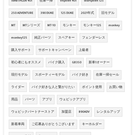
SVARTPILEN 401
在庫一掃
Vitpilen 401
Svartpilen 125
250 ADVENTURE
390 DUKE
125 DUKE
2021年式
旧モデル
MT
MTシリーズ
MT-10
モンキー
モンキー125
monkey
monkey125
純正パーツ
スペアキー
フェンダーレス
購入サポート
サポートキャンペーン
上級者
初心者にもオススメ
バイク購入
GB350
新車1オーナー
現行モデル
スポーティーモデル
バイク好き
在庫一掃セール
ライダー
バイク好きな人と繋がりたい
ポイント使用
お買い物
用品
パーツ
アプリ
ウェビックアプリ
ウェビックパートナーストア
加盟店
890ADV
レンタルアップ
新着車両
ご応募ありがとうございます
キーホルダー