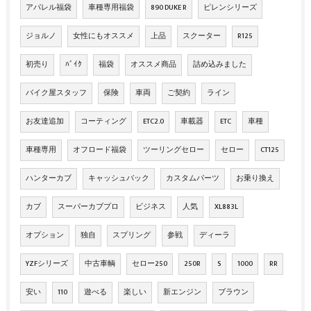
アパレル福袋
車種専用福袋
890 DUKE R
ピレンシリーズ
ジョルノ
女性にもオススメ
上品
スクーター
R125
初売り
ﾊﾞｲｸ
福袋
オススメ商品
詰め込みました
バイク屋スタッフ
保険
車両
ご契約
ライン
お友達追加
コーティング
ETC2.0
車載器
ETC
車種
車種専用
オフロード福袋
ツーリングセロー
セロー
CT125
ハンターカブ
キャッシュバック
カスタムパーツ
お乗り換え
カブ
スーパーカブプロ
ビジネス
人気
XL883L
オプション
独自
スプリング
参戦
ディーラ
YZFシリーズ
中古車輌
セロー250
250R
S
1000
RR
安い
110
遊べる
楽しい
新エンジン
ブラウン