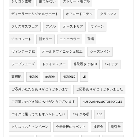
シリコン素材
傷つかない
ストリートモデル
ディーラーオリジナルサポート
オフロードモデル
クリスマス
クリスマスフェア
デメル
オーストリア
ウィーン
チョコレート
新カラー
ニューカラー
登場
ヴィンテージ感
オールドフィニッシュ加工
シーズンイン
フープシューズ
ドライマスター
普段履きでもOK
ハイテク
高機能
NC750
nc750x
NC750LD
LD
ご応募いただきありがとうございます
ご応募ありがとうございました
ご応募いただき誠にありがとうございます
HUSQVARNA MOTOTRCYCLES
バイクに乗っててもオシャレしたい
バイク冬眠
500
クリスマスキャンペーン
今年最後のイベント
抽選会
割引券