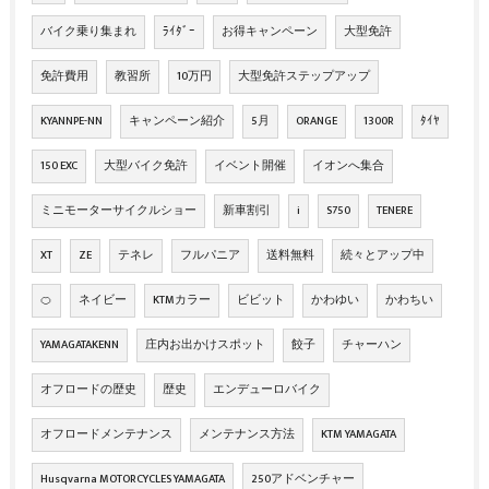
バイク乗り集まれ
ﾗｲﾀﾞｰ
お得キャンペーン
大型免許
免許費用
教習所
10万円
大型免許ステップアップ
KYANNPE-NN
キャンペーン紹介
5月
ORANGE
1300R
ﾀｲﾔ
150 EXC
大型バイク免許
イベント開催
イオンへ集合
ミニモーターサイクルショー
新車割引
i
S750
TENERE
XT
ZE
テネレ
フルパニア
送料無料
続々とアップ中
🍊
ネイビー
KTMカラー
ビビット
かわゆい
かわちい
YAMAGATAKENN
庄内お出かけスポット
餃子
チャーハン
オフロードの歴史
歴史
エンデューロバイク
オフロードメンテナンス
メンテナンス方法
KTM YAMAGATA
Husqvarna MOTORCYCLES YAMAGATA
250アドベンチャー