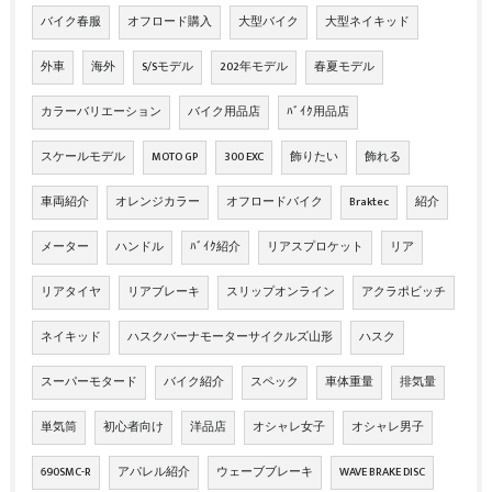
バイク春服
オフロード購入
大型バイク
大型ネイキッド
外車
海外
S/Sモデル
202年モデル
春夏モデル
カラーバリエーション
バイク用品店
ﾊﾞｲｸ用品店
スケールモデル
MOTO GP
300 EXC
飾りたい
飾れる
車両紹介
オレンジカラー
オフロードバイク
Braktec
紹介
メーター
ハンドル
ﾊﾞｲｸ紹介
リアスプロケット
リア
リアタイヤ
リアブレーキ
スリップオンライン
アクラポビッチ
ネイキッド
ハスクバーナモーターサイクルズ山形
ハスク
スーパーモタード
バイク紹介
スペック
車体重量
排気量
単気筒
初心者向け
洋品店
オシャレ女子
オシャレ男子
690SMC-R
アパレル紹介
ウェーブブレーキ
WAVE BRAKE DISC