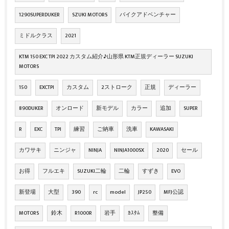
1290SUPERDUKER
SZUKI MOTORS
バイクアドベンチャー
ミドルクラス
2021
KTM 150 EXC TPI 2022 カスタム紹介♪山形県 KTM正規ディーラー SUZUKI
MOTORS
150
EXCTPI
カスタム
2ストローク
正規
ディーラー
890DUKER
オンロード
新モデル
カラー
追加
SUPER
R
EXC
TPI
練習
ご納車
洗車
KAWASAKI
カワサキ
ニンジャ
NINJA
NINJA1000SX
2020
セール
お得
フルエキ
SUZUKI二輪
二輪
すずき
EVO
新登場
大型
390
rc
model
JP250
MFJ公認
MOTORS
鈴木
R1000R
岩手
ｶｽﾀﾑ
整備