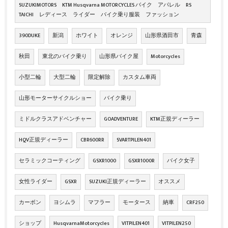
SUZUKIMOTORS KTM Husqvarna MOTORCYCLES バイク アパレル RS
TAICHI レディース ライダー バイク乗り服装 ファッション
390DUKE
新潟
ホワイト
オレンジ
山形県酒田市
青森
秋田
東北のバイク乗り
山形県バイク屋
Motorcycles
小型二輪
大型二輪
限定解除
カスタム車両
山形モーターサイクルショー
バイク乗り
ミドルクラスアドベンチャー
GOADVENTURE
KTM正規ディーラー
HQV正規ディーラー
CBR600RR
SVARTPILEN401
セラミックコーティング
GSXR1000
GSXR1000R
バイク女子
女性ライダー
GSXR
SUZUKI正規ディーラー
オススメ
カーボン
ヨシムラ
マフラー
モータース
納車
CRF250
ショップ
HusqvarnaMotorcycles
VITPILEN401
VITPILEN250