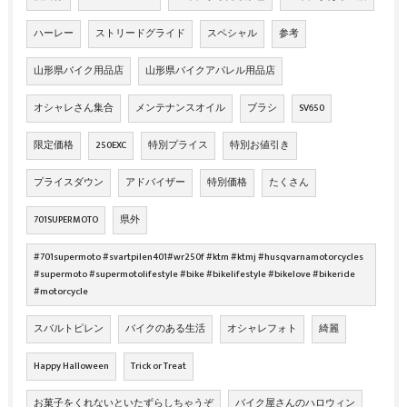
ハーレー
ストリードグライド
スペシャル
参考
山形県バイク用品店
山形県バイクアパレル用品店
オシャレさん集合
メンテナンスオイル
ブラシ
SV650
限定価格
250EXC
特別プライス
特別お値引き
プライスダウン
アドバイザー
特別価格
たくさん
701SUPERMOTO
県外
#701supermoto #svartpilen401#wr250f #ktm #ktmj #husqvarnamotorcycles
#supermoto #supermotolifestyle #bike #bikelifestyle #bikelove #bikeride
#motorcycle
スバルトピレン
バイクのある生活
オシャレフォト
綺麗
Happy Halloween
Trick or Treat
お菓子をくれないといたずらしちゃうぞ
バイク屋さんのハロウィン