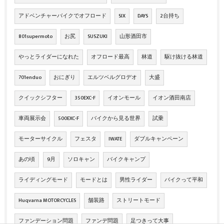
アドベンチャーバイクでオフロード
SIX
DAYS
2台持ち
801supermoto
お尻
SUSZUKI
山形酒田市
やっとライダーになれた
オフロード最高
林道
駆け抜ける林道
701enduo
おにぎり
エルツベルグロデオ
大盛
クイックシフター
350EXC-F
イオンモール
イオン酒田南店
車両展示会
500EXC-F
バイクから見る世界
試乗
モーターサイクル
フェスタ
IWATE
ダブルキャンペーン
あの頃
9月
ソロキャン
バイクキャンプ
ライディングモード
モードとは
男性ライダー
バイクって平和
Huqvarna MOTORCYCLES
舗装路
ストリートモード
ファンデーション問題
ファンデ問題
足つきって大事