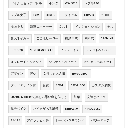
バイクと合うアパレル
ホンダ
GSX-S750
レブル250
レブル女子
TRRS
XTRCK
トライアル
XTRACK
S1000F
極上中古
新車１オーナー
２スト
インジェクション
セル
超人ネイガー
ご当地ヒーロー
御納車式
納車式
250DUKE
トランポ
SUZUKI MOTOTRS
フルフェイス
ジェットヘルメット
オフロードヘルメット
システムヘルメット
オシャレヘルメット
デザイン
軽い
女性にも大人気
Noreden901
グッドデザイン賞
受賞
GSX‐R
GSX‐R1000
カスタム多数
SUZUKI MOTORSで楽しい思い出を作ろう
紅葉
友達とバイク
親子バイク
バイクがある風景
NINJA250
NINJA250SL
RS4125
アクラボビッチ
レーシングサウンド
パワーアップ