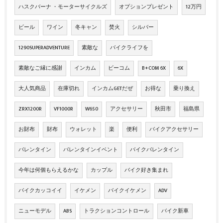
ハスクバーナ ・モーターサイクルズ
オプションプレゼント
12万円
ビール
ワイン
冬キャン
焚火
シルバー
1290SUPERADVENTURE
素敵な
バイクライフを
素敵なご縁に感謝
インカム
ビーコム
B+COM 6X
6X
大人気商品
在庫切れ
インカムGETだぜ
お得な
乗り換え
ZRX1200R
VF1000R
W650
アクセサリー
秋田市
福島県
お財布
財布
ウォレット
楽
便利
バイクアクセサリー
バレンタイン
バレンタインイベント
バイクバレンタイン
今年は何個もらえるかな
カップル
バイク好き集まれ
バイクカッコイイ
イケメン
バイクイケメン
ADV
ニューモデル
ABS
トラクションコントロール
バイク新車