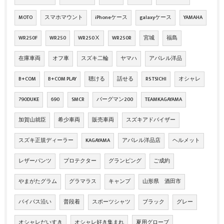
MOTO
スマホマウント
iPhoneケース
galaxyケース
YAMAHA
WR250F
WR250
WR250Ⅹ
WR250R
宮城
福島
在庫車両
オフ車
スズキ二輪
ヤマハ
アパレル洋品
B+COM
B+COM PLAY
聴ける
話せる
RS TSICHI
オシャレ
790DUKE
690
SMCR
バーグマン200
TEAMKAGAYAMA
加賀山就臣
希少車両
販売車両
スズキアドバイザー
スズキ正規ディーラー
KAGAYAMA
アパレル洋品店
ヘルメット
レザーパンツ
プロテクター
グランピング
ご成約
やまがたグラム
グラマラス
キャンプ
山形県 酒田市
バイパス沿い
普段着
スポーツシャツ
ブラック
グレー
オシャレだいすき
オシャレ好き集まれ
夏用グローブ