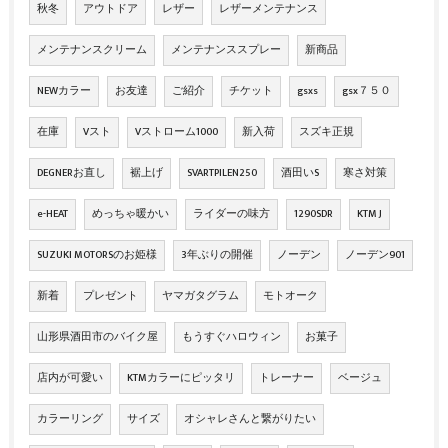
秋冬
アウトドア
レザー
レザーメンテナンス
メンテナンスクリーム
メンテナンススプレー
新商品
NEWカラー
お友達
ご紹介
チケット
gsxs
gsx７５０
在庫
Vスト
Vストローム1000
新入荷
スズキ正規
DEGNERお直し
裾上げ
SVARTPILEN250
酒田いS
寒さ対策
e-HEAT
めっちゃ暖かい
ライダーの味方
1290SDR
KTM J
SUZUKI MOTORSのお姫様
3年ぶりの開催
ノーデン
ノーデン901
新着
プレゼント
ヤマガタグラム
モトオーク
山形県酒田市のバイク屋
もうすぐハロウィン
お菓子
店内が可愛い
KTMカラーにピッタリ
トレーナー
ベージュ
カラーリング
サイズ
オシャレさんと繋がりたい