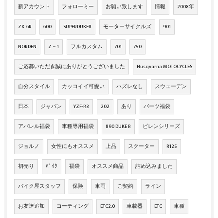
新アカウント
フォローミー
お願い致します
情報
2008年
ZX‐6R
600
SUPERDUKER
モーターサイクルズ
901
NORDEN
Z－1
フルカスタム
701
750
ご応募いただき誠にありがとうございました
Husqvarna MOTOCYCLES
自分スタイル
カッコイイ可愛い
ハズレなし
スウェーデン
日本
ジャパン
YZF-R3
202
あり
パーツ福袋
アパレル福袋
車種専用福袋
890 DUKE R
ピレンシリーズ
ジョルノ
女性にもオススメ
上品
スクーター
R125
初売り
ﾊﾞｲｸ
福袋
オススメ商品
詰め込みました
バイク屋スタッフ
保険
車両
ご契約
ライン
お友達追加
コーティング
ETC2.0
車載器
ETC
車種