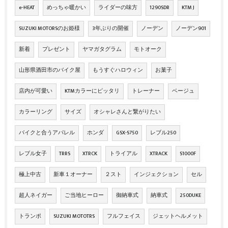
e-HEAT
めっちゃ暖かい
ライダーの味方
1290SDR
KTM J
SUZUKI MOTORSのお姫様
3年ぶりの開催
ノーデン
ノーデン901
新着
プレゼント
ヤマガタグラム
モトオーク
山形県酒田市のバイク屋
もうすぐハロウィン
お菓子
店内が可愛い
KTMカラーにピッタリ
トレーナー
ベージュ
カラーリング
サイズ
オシャレさんと繋がりたい
バイクと合うアパレル
ホンダ
GSX-S750
レブル250
レブル女子
TRRS
XTRCK
トライアル
XTRACK
S1000F
極上中古
新車１オーナー
２スト
インジェクション
セル
超人ネイガー
ご当地ヒーロー
御納車式
納車式
250DUKE
トランポ
SUZUKI MOTOTRS
フルフェイス
ジェットヘルメット