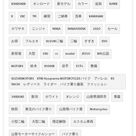
890DUKER
オンロード
新モデル
カラー
追加
SUPER
R
EXC
TPI
練習
ご納車
洗車
KAWASAKI
カワサキ
ニンジャ
NINJA
NINJA1000SX
2020
セール
お得
フルエキ
SUZUKI二輪
二輪
すずき
EVO
新登場
大型
390
rc
model
JP250
MFJ公認
MOTORS
鈴木
R1000R
岩手
ｶｽﾀﾑ
整備
SUZUKIMOTORS KTM Husqvarna MOTORCYCLES バイク アパレル RS
TAICHI レディース ライダー バイク乗り服装 ファッション
390DUKE
新潟
ホワイト
オレンジ
山形県酒田市
青森
秋田
東北のバイク乗り
山形県バイク屋
Motorcycles
小型二輪
大型二輪
限定解除
カスタム車両
山形モーターサイクルショー
バイク乗り