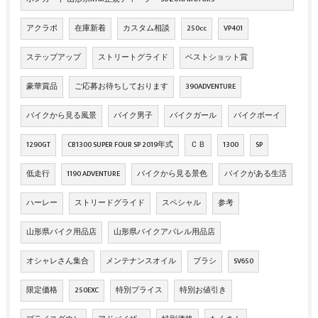
アクラポ
在庫新着
カスタム相談
250cc
VP401
ステップアップ
ストリートグライド
ベストショット賞
豪華賞品
ご応募お待ちしております
390ADVENTURE
バイクから見る風景
バイク男子
バイクガール
バイクボーイ
1290GT
CB1300 SUPER FOUR SP 2019年式
ＣＢ
1300
SP
低走行
1190 ADVENTURE
バイクから見る景色
バイクがある生活
ハーレー
ストリードグライド
スペシャル
参考
山形県バイク用品店
山形県バイクアパレル用品店
オシャレさん集合
メンテナンスオイル
ブラシ
SV650
限定価格
250EXC
特別プライス
特別お値引き