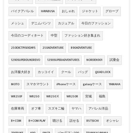
バイクアパレル
HAYABUSA
おしゃれ
ジャケット
グローブ
メッシュ
デニムパンツ
カジュアル
今日のファッション
今日のコーディネート
中型
ファッション好き集まれ
250EXCTPISIXDAYS
250ADVENTURE
890ADVENTURE
1290SUPERDUKEREVO
1290SUPERADVENTURES
NORDEN901
試乗会
お洋服大好き
カッコイイ
クール
バッグ
QUAD LOCK
MOTO
スマホマウント
iPhoneケース
galaxyケース
YAMAHA
WR250F
WR250
WR250Ⅹ
WR250R
宮城
福島
在庫車両
オフ車
スズキ二輪
ヤマハ
アパレル洋品
B+COM
B+COM PLAY
聴ける
話せる
RS TSICHI
オシャレ
790DUKE
690
SMCR
バーグマン200
TEAMKAGAYAMA