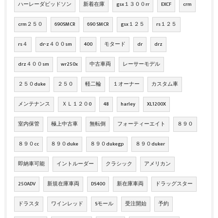
ハーレーダビッドソン
新着在庫
gsx１３００rr
EXCF
crm
crm２５０
690SMCR
690 SMCR
gsx１２５
rs１２５
rs４
dr-z４００sm
400
モタード
dr
drz
drz４００sm
wr250x
中古車両
レーサーモデル
２５０duke
２５０
軽二輪
１オーナー
カスタム車
メンテナンス
ＸＬ１２０0
48
harley
XL1200X
室内保管
極上中古車
無転倒
フォーティーエイト
８９０
８９０cc
８９０duke
８９０dukegp
８９０duker
即納車可能
イントルーダー
クラシック
アメリカン
250ADV
新規在庫車両
DS400
新在庫車両
ドラッグスター
ドラスタ
ワインレッド
Sモール
受注開始
予約