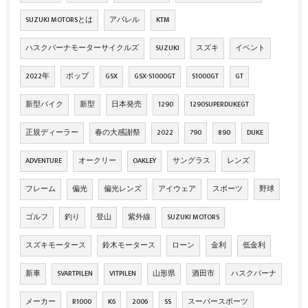
SUZUKI MOTORSとは
アパレル
KTM
ハスクバーナモーターサイクルズ
SUZUKI
スズキ
イベント
2022年
ポップ
GSX
GSX-S1000GT
S1000GT
GT
新型バイク
新型
日本発売
1290
1290SUPERDUKEGT
正規ディーラー
春の大感謝祭
2022
790
890
DUKE
ADVENTURE
オークリー
OAKLEY
サングラス
レンズ
フレーム
偏光
偏光レンズ
アイウェア
スポーツ
野球
ゴルフ
釣り
登山
紫外線
SUZUKI MOTORS
スズキモータース
鈴木モータース
ローン
金利
低金利
新車
SVARTPILEN
VITPILEN
山形県
酒田市
ハスクバーナ
メーカー
R1000
K6
2006
SS
スーパースポーツ