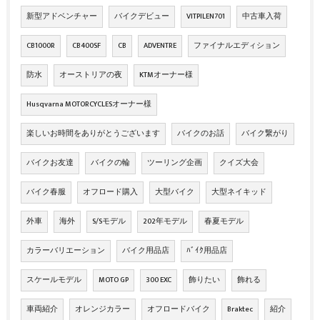
新型アドベンチャー
バイクデビュー
VITPILEN701
中古車入荷
CB1000R
CB400SF
CB
ADVENTRE
ファイナルエディション
防水
オーストリアの夜
KTMオーナー様
Husqvarna MOTORCYCLESオーナー様
楽しいお時間をありがとうございます
バイクのお話
バイク繋がり
バイクお友達
バイクの輪
ツーリング企画
クイズ大会
バイク春服
オフロード購入
大型バイク
大型ネイキッド
外車
海外
S/Sモデル
202年モデル
春夏モデル
カラーバリエーション
バイク用品店
ﾊﾞｲｸ用品店
スケールモデル
MOTO GP
300 EXC
飾りたい
飾れる
車両紹介
オレンジカラー
オフロードバイク
Braktec
紹介