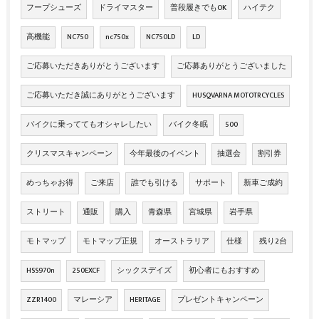
フープシューズ
ドライマスター
普段履きでもOK
ハイテク
高機能
NC750
nc750x
NC750LD
LD
ご応募いただきありがとうございます
ご応募ありがとうございました
ご応募いただき誠にありがとうございます
HUSQVARNA MOTOTRCYCLES
バイクに乗っててもオシャレしたい
バイク冬眠
500
クリスマスキャンペーン
今年最後のイベント
抽選会
割引券
めっちゃお得
ご来店
誰でも引ける
サポート
新車ご成約
ストリート
通販
購入
青森県
宮城県
岩手県
モトマップ
モトマップ正規
オーストラリア
仕様
残り2台
HSS970n
250EXCF
シックスデイズ
初心者にもおすすめ
ZZR1400
マレーシア
HERITAGE
プレゼントキャンペーン