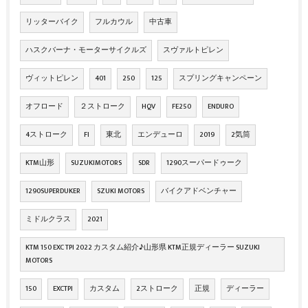
リッターバイク
フルカウル
中古車
ハスクバーナ・モーターサイクルズ
スヴァルトピレン
ヴィットピレン
401
250
125
スプリングキャンペーン
オフロード
２ストローク
HQV
FE250
ENDURO
4ストローク
FI
東北
エンデューロ
2019
2気筒
KTM山形
SUZUKIMOTORS
SDR
1290スーパードゥーク
1290SUPERDUKER
SZUKI MOTORS
バイクアドベンチャー
ミドルクラス
2021
KTM 150 EXC TPI 2022 カスタム紹介♪山形県 KTM正規ディーラー SUZUKI
MOTORS
150
EXCTPI
カスタム
2ストローク
正規
ディーラー