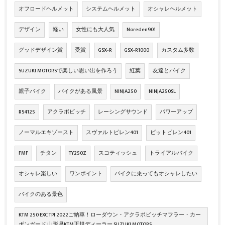
オフロードヘルメット
システムヘルメット
オシャレヘルメット
デザイン
軽い
女性にも大人気
Noreden901
グッドデザイン賞
受賞
GSX‐R
GSX‐R1000
カスタム多数
SUZUKI MOTORSで楽しい思い出を作ろう
紅葉
友達とバイク
親子バイク
バイクがある風景
NINJA250
NINJA250SL
RS4125
アクラボビッチ
レーシングサウンド
パワーアップ
ノーマルエキゾースト
スヴァルトピレン401
ビットピレン401
FMF
チタン
TY250Z
スコティッシュ
トライアルバイク
オシャレ楽しい
ワンポイント
バイクに乗ってもオシャレしたい
バイクのある景色
KTM 250 EXC TPI 2022ご納車！ローダウン・アクラポビッチマフラー・カー
ボンガード 山形県KTM正規ディーラー SUZUKI MOTORS