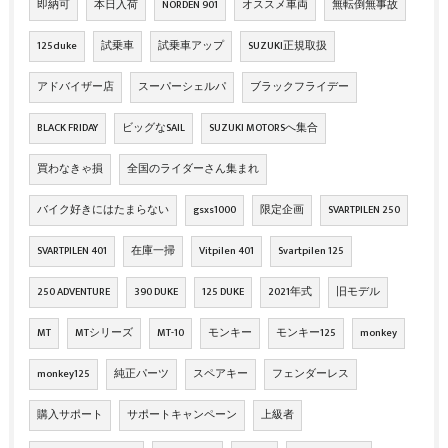
即納可
本日入荷
NORDEN 901
オススメ車両
無転倒無事故
125duke
試乗車
試乗車アップ
SUZUKI正規取扱
アドバイザー店
スーパーシェルパ
ブラックフライデー
BLACK FRIDAY
ビッグなSAIL
SUZUKI MOTORSへ集合
買わなきゃ損
全国のライダーさん集まれ
バイク好きにはたまらない
gsxs1000
限定企画
SVARTPILEN 250
SVARTPILEN 401
在庫一掃
Vitpilen 401
Svartpilen 125
250 ADVENTURE
390 DUKE
125 DUKE
2021年式
旧モデル
MT
MTシリーズ
MT-10
モンキー
モンキー125
monkey
monkey125
純正パーツ
スペアキー
フェンダーレス
購入サポート
サポートキャンペーン
上級者