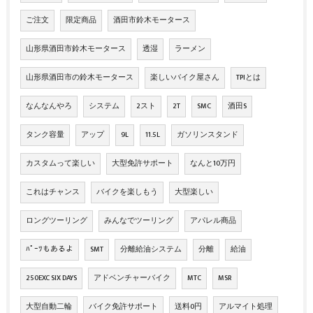
ご注文
限定商品
酒田市鈴木モータース
山形県酒田市鈴木モータース
透湿
ラーメン
山形県酒田市の鈴木モータース
楽しいバイク屋さん
TPIとは
なんなんやろ
システム
2スト
2T
SMC
酒田S
タンク容量
アップ
9L
11.5L
ガソリンスタンド
カスタムって楽しい
大型免許サポート
なんと10万円
これはチャンス
バイクを楽しもう
大型楽しい
ロングツーリング
みんなでツーリング
アパレル商品
ﾊﾟｰﾂもあるよ
SMT
分離給油システム
分離
給油
250EXC SIX DAYS
アドベンチャーバイク
MTC
MSR
大型自動二輪
バイク免許サポート
送料0円
アルマイト処理