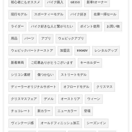
初心者にもオススメ
バイク購入
GB350
新車1オーナー
現行モデル
スポーティーモデル
バイク好き
在庫一掃セール
ライダー
バイク好きな人と繋がりたい
ポイント使用
お買い物
用品
パーツ
アプリ
ウェビックアプリ
ウェビックパートナーストア
加盟店
890ADV
レンタルアップ
新着車両
ご応募ありがとうございます
キーホルダー
シリコン素材
傷つかない
ストリートモデル
ディーラーオリジナルサポート
オフロードモデル
クリスマス
クリスマスフェア
デメル
オーストリア
ウィーン
チョコレート
新カラー
ニューカラー
登場
ヴィンテージ感
オールドフィニッシュ加工
シーズンイン