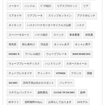
メーター
ハンドル
ﾊﾞｲｸ紹介
リアスプロケット
リア
リアタイヤ
リアブレーキ
スリップオンライン
アクラポビッチ
ネイキッド
ハスクバーナモーターサイクルズ山形
ハスク
スーパーモタード
バイク紹介
スペック
車体重量
排気量
単気筒
初心者向け
洋品店
オシャレ女子
オシャレ男子
690SMC-R
アパレル紹介
ウェーブブレーキ
WAVE BRAKE DISC
ウェーブブレーキディスク
ハンドリング
スポークホイール
チューブレスタイヤ
ディ―ラー
VITPIKEN
フランス
国旗
SIX DAYS
庄内子供お出かけスポット
バッテリー
リチウムバッテリー
超軽量化
250 EXC TPI SIX DAYS
超神
ECサイト
送料無料やねん
お待ちしております
23モデル