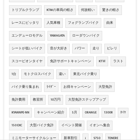
トリプルクランプ
KTMの車両の軽さ
何故軽い
驚きの軽さ
レースにピッタリ
人気車種
フォグランプバイク
由来
エンデューロモデル
YAMAGATA
ローダウンバイク
シートが低いバイク
音が大好き
パワー
走り
ピレリ
スコーピオンタイヤ
免許サポートキャンペーン
KTＭ
ラスト
1台
モトクロスバイク
違い
東北バイク乗り
バイク乗り集まれ
ﾗｲﾀﾞｰ
お得キャンペーン
大型免許
免許費用
教習所
10万円
大型免許ステップアップ
KYANNPE-NN
キャンペーン紹介
5月
ORANGE
1300R
ﾀｲﾔ
150 EXC
大型バイク免許
イベント開催
イオンへ集合
ミニモーターサイクルショー
新車割引
i
S750
TENERE