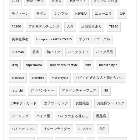
2023
最新モデル
在庫有
通販サイト
オシャレ大好き
モノトーン
モダン
シンプル
NEWERA
ニューエラ
CAP
RC390
フルモデルチェンジ
入荷
店頭実車あり
TE250
実車在庫有
Husqvarna MOTRCYCLES
オフロードゴーグル
GSX250R
若者
初バイク
バイクライフ
バイク用品
ktmj
supermoto
supermotolifestyle
bike
bikelifestyle
bikelove
bikeride
motorcycle
バイクが好きな人と繋がりたい
rstaichi
アドベンチャー
アドベンチャーフェア
JTB
JTBギフトカード
女子ツーリング
女性限定
お姫様ツーリング
ツーリング
バイク屋
バイクのある暮らし
用品店
バイクオシャレ
リターンライダー
レンタル
免許