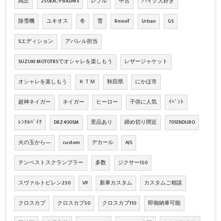
純正
250EXC-FSIXDAYS
レブル
中古
バイク大好き
除雪機
ユキオス
冬
雪
RnineT
Urban
GS
Sエディション
アパレル担当
SUZUKI MOTOTRSでオシャレを楽しもう
レザージャケット
オシャレを楽しもう
ＫＴＭ
秋田県
にかほ市
超神ネイガー
ネイガー
ヒーロー
子供に人気
ｲﾍﾞﾝﾄ
ﾚﾝﾀﾙﾊﾞｲｸ
DRZ400SM
景品あり
締め切り間近
701ENDURO
火の玉から―
custom
デカール
AJS
テンペストスクランブラー
多数
ジクサー150
スヴァルトピレン250
VP
新車カスタム
カスタムご相談
クロスカブ
クロスカブ50
クロスカブ110
即御納車可能