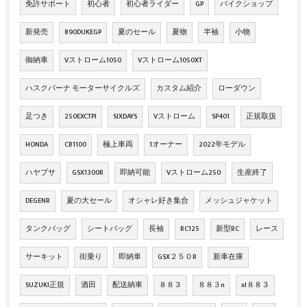
免許サポート
初心者
初心者ライダー
GP
バイクショップ
新発売
890DUKEGP
夏のセール
夏物
半袖
小物
御納車
Vストローム1050
Vストローム1050XT
ハスクバーナ モーターサイクルズ
カスタム紹介
ローダウン
足つき
250EXCTPI
SIXDAYS
Vストローム
SP401
正規取扱
HONDA
CB1100
極上車両
1オーナー
2022年モデル
ハヤブサ
GSX1300R
即納可能
Vストローム250
生産終了
DEGENR
夏の大セール
オシャレ好き集合
メッシュジャケット
タンクバッグ
シートバッグ
長袖
RC125
新型RC
レース
サーキット
街乗り
即納車
GSX２５０R
新車在庫
SUZUKI正規
酒田
配送納車
８８３
８８３n
xl８８３