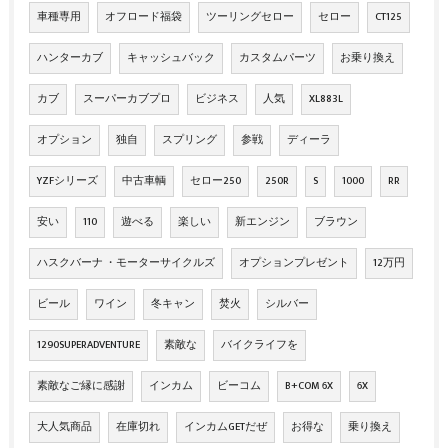
車種専用
オフロード福袋
ツーリングセロー
セロー
CT125
ハンターカブ
キャッシュバック
カスタムパーツ
お乗り換え
カブ
スーパーカブプロ
ビジネス
人気
XL883L
オプション
独自
スプリング
参戦
ディーラ
YZFシリーズ
中古車輌
セロー250
250R
S
1000
RR
安い
110
遊べる
楽しい
新エンジン
ブラウン
ハスクバーナ ・モーターサイクルズ
オプションプレゼント
12万円
ビール
ワイン
冬キャン
焚火
シルバー
1290SUPERADVENTURE
素敵な
バイクライフを
素敵なご縁に感謝
インカム
ビーコム
B+COM 6X
6X
大人気商品
在庫切れ
インカムGETだぜ
お得な
乗り換え