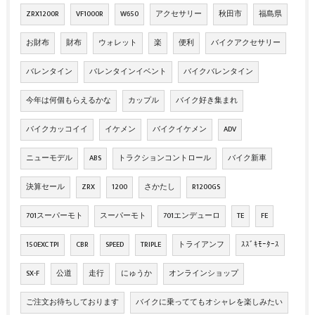
ZRX1200R
VF1000R
W650
アクセサリー
秋田市
福島県
お財布
財布
ウォレット
楽
便利
バイクアクセサリー
バレンタイン
バレンタインイベント
バイクバレンタイン
今年は何個もらえるかな
カップル
バイク好き集まれ
バイクカッコイイ
イケメン
バイクイケメン
ADV
ニューモデル
ABS
トラクションコントロール
バイク新車
決算セール
ZRX
1200
さかたし
R1200GS
701スーパーモト
スーパーモト
701エンデューロ
TE
FE
150EXC TPI
CBR
SPEED
TRIPLE
トライアンフ
ｽｽﾞｷﾓｰﾀｰｽ
SX-F
公道
走行
にゅうか
オンラインショップ
ご注文お待ちしております
バイクに乗っててもオシャレを楽しみたい