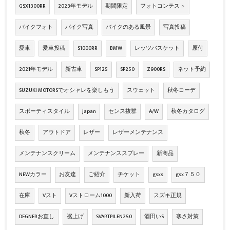
GSX1300RR
2023年モデル
期間限定
フォトコンテスト
バイクフォト
バイク写真
バイクのある風景
写真投稿
愛車
愛車投稿
S1000RR
BMW
レッツバスケット
原付
2021年モデル
新古車
SP125
SP250
Z900RS
ネット予約
SUZUKI MOTORSでオシャレを楽しもう
スウェット
秋冬コーデ
スポーティスタイル
japan
センス抜群
A/W
秋冬カタログ
秋冬
アウトドア
レザー
レザーメンテナンス
メンテナンスクリーム
メンテナンススプレー
新商品
NEWカラー
お友達
ご紹介
チケット
gsxs
gsx７５０
在庫
Vスト
Vストローム1000
新入荷
スズキ正規
DEGNERお直し
裾上げ
SVARTPILEN250
酒田いS
寒さ対策