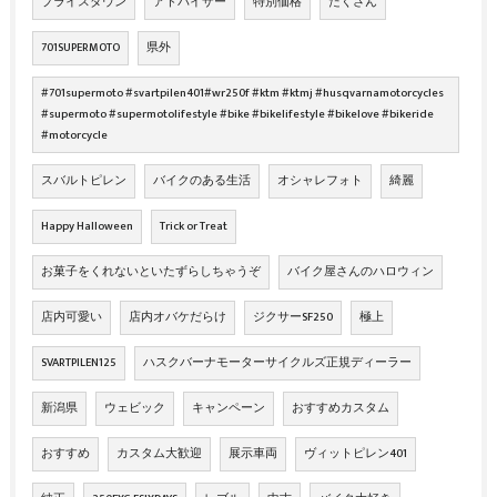
プライスダウン
アドバイザー
特別価格
たくさん
701SUPERMOTO
県外
#701supermoto #svartpilen401#wr250f #ktm #ktmj #husqvarnamotorcycles
#supermoto #supermotolifestyle #bike #bikelifestyle #bikelove #bikeride
#motorcycle
スバルトピレン
バイクのある生活
オシャレフォト
綺麗
Happy Halloween
Trick or Treat
お菓子をくれないといたずらしちゃうぞ
バイク屋さんのハロウィン
店内可愛い
店内オバケだらけ
ジクサーSF250
極上
SVARTPILEN125
ハスクバーナモーターサイクルズ正規ディーラー
新潟県
ウェビック
キャンペーン
おすすめカスタム
おすすめ
カスタム大歓迎
展示車両
ヴィットピレン401