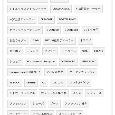
ミドルクラスアドベンチャー
GOADVENTURE
KTM正規ディーラー
HQV正規ディーラー
CBR600RR
SVARTPILEN401
セラミックコーティング
GSXR1000
GSXR1000R
バイク女子
女性ライダー
GSXR
SUZUKI正規ディーラー
オススメ
カーボン
ヨシムラ
マフラー
モータース
納車
CRF250
ショップ
HusqvarnaMotorcycles
VITPILEN401
VITPILEN250
Husqvarna MOTORCYCLES
アパレル用品
バイクファッション
RS TAICHI
DEGNER
HJC
コロニル
レンタルバイク
モトオークレンタル
オシャレさん集まれ
メンズ
レディース
ファッション
シューズ
ブーツ
ファッション好き
バイクコーデ
アパレル用品店
メッシュグローブ