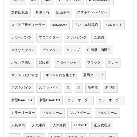
加賀山就臣
希少車両
販売車両
スズキアドバイザー
スズキ正規ディーラー
KAGAYAMA
アパレル洋品店
ヘルメット
レザーパンツ
プロテクター
グランピング
ご成約
やまがたグラム
グラマラス
キャンプ
山形県 酒田市
バイパス沿い
普段着
スポーツシャツ
ブラック
グレー
オシャレだいすき
オシャレ好き集まれ
夏用グローブ
スズキバイク
スズキバイク
隼
隼
新型隼
新型隼
新型HAYABUSA
新型HAYABUSA
カラーオーダー
カラーオーダー
カラーオーダー
マルケジーニ
マルケジーニ
マルケジーニ
人気車両
人気車両
人気車両
250EXC-F
正規代理店