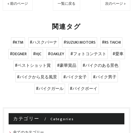
< 前のページ
一覧に戻る
次のページ >
関連タグ
#KTM
#ハスクバーナ
#SUZUKI MOTORS
#RS TAICHI
#DEGNER
#HJC
#OAKLEY
#フォトコンテスト
#愛車
#ベストショット賞
#豪華賞品
#バイクのある景色
#バイクから見る風景
#バイク女子
#バイク男子
#バイクガール
#バイクボーイ
カテゴリー
Categories
全てのカテゴリー