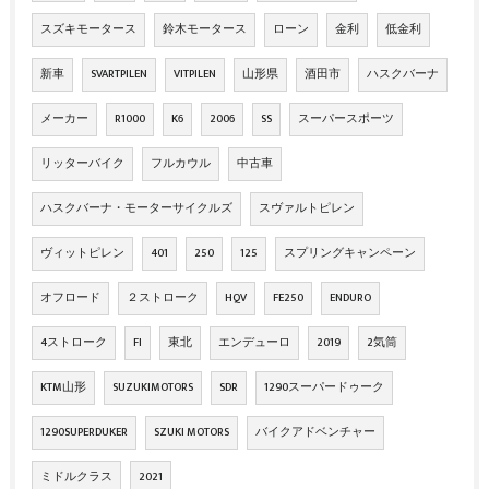
スズキモータース
鈴木モータース
ローン
金利
低金利
新車
SVARTPILEN
VITPILEN
山形県
酒田市
ハスクバーナ
メーカー
R1000
K6
2006
SS
スーパースポーツ
リッターバイク
フルカウル
中古車
ハスクバーナ・モーターサイクルズ
スヴァルトピレン
ヴィットピレン
401
250
125
スプリングキャンペーン
オフロード
２ストローク
HQV
FE250
ENDURO
4ストローク
FI
東北
エンデューロ
2019
2気筒
KTM山形
SUZUKIMOTORS
SDR
1290スーパードゥーク
1290SUPERDUKER
SZUKI MOTORS
バイクアドベンチャー
ミドルクラス
2021