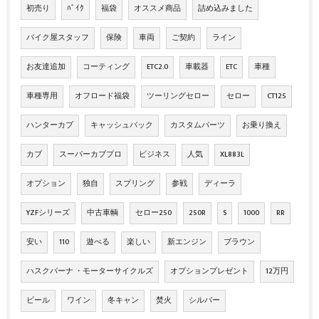
初売り
ﾊﾞｲｸ
福袋
オススメ商品
詰め込みました
バイク屋スタッフ
保険
車両
ご契約
ライン
お友達追加
コーティング
ETC2.0
車載器
ETC
車種
車種専用
オフロード福袋
ツーリングセロー
セロー
CT125
ハンターカブ
キャッシュバック
カスタムパーツ
お乗り換え
カブ
スーパーカブプロ
ビジネス
人気
XL883L
オプション
独自
スプリング
参戦
ディーラ
YZFシリーズ
中古車輌
セロー250
250R
S
1000
RR
安い
110
遊べる
楽しい
新エンジン
ブラウン
ハスクバーナ ・モーターサイクルズ
オプションプレゼント
12万円
ビール
ワイン
冬キャン
焚火
シルバー