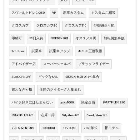
スヴァルトピレン250
VP
新車カスタム
カスタムご相談
クロスカブ
クロスカブ50
クロスカブ110
即御納車可能
即納可
本日入荷
NORDEN 901
オススメ車両
無転倒無事故
125duke
試乗車
試乗車アップ
SUZUKI正規取扱
アドバイザー店
スーパーシェルパ
ブラックフライデー
BLACK FRIDAY
ビッグなSAIL
SUZUKI MOTORSへ集合
買わなきゃ損
全国のライダーさん集まれ
バイク好きにはたまらない
gsxs1000
限定企画
SVARTPILEN 250
SVARTPILEN 401
在庫一掃
Vitpilen 401
Svartpilen 125
250 ADVENTURE
390 DUKE
125 DUKE
2021年式
旧モデル