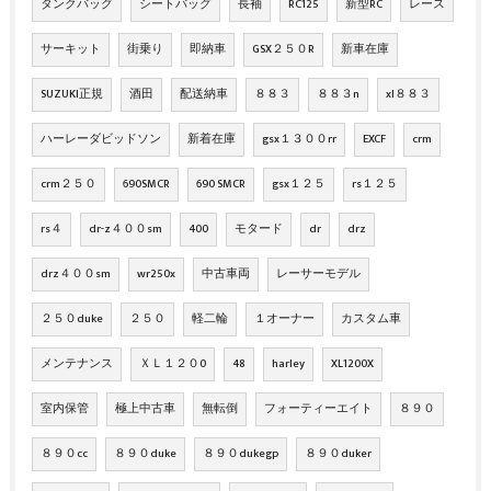
タンクバッグ
シートバッグ
長袖
RC125
新型RC
レース
サーキット
街乗り
即納車
GSX２５０R
新車在庫
SUZUKI正規
酒田
配送納車
８８３
８８３n
xl８８３
ハーレーダビッドソン
新着在庫
gsx１３００rr
EXCF
crm
crm２５０
690SMCR
690 SMCR
gsx１２５
rs１２５
rs４
dr-z４００sm
400
モタード
dr
drz
drz４００sm
wr250x
中古車両
レーサーモデル
２５０duke
２５０
軽二輪
１オーナー
カスタム車
メンテナンス
ＸＬ１２０0
48
harley
XL1200X
室内保管
極上中古車
無転倒
フォーティーエイト
８９０
８９０cc
８９０duke
８９０dukegp
８９０duker