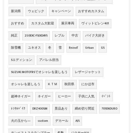
新潟県
ウェビック
キャンペーン
おすすめカスタム
おすすめ
カスタム大歓迎
展示車両
ヴィットピレン401
純正
250EXC-FSIXDAYS
レブル
中古
バイク大好き
除雪機
ユキオス
冬
雪
RnineT
Urban
GS
Sエディション
アパレル担当
SUZUKI MOTOTRSでオシャレを楽しもう
レザージャケット
オシャレを楽しもう
ＫＴＭ
秋田県
にかほ市
超神ネイガー
ネイガー
ヒーロー
子供に人気
ｲﾍﾞﾝﾄ
ﾚﾝﾀﾙﾊﾞｲｸ
DRZ400SM
景品あり
締め切り間近
701ENDURO
火の玉から―
custom
デカール
AJS
テンペストスクランブラー
多数
ジクサー150