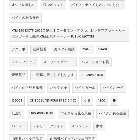
オシャレ楽しい
ワンポイント
バイクに乗ってもオシャレしたい
バイクのある景色
KTM 250 EXC TPI 2022ご納車！ローダウン・アクラポビッチマフラー・カー
ボンガード 山形県KTM正規ディーラー SUZUKI MOTORS
アクラポ
在庫新着
カスタム相談
250cc
VP401
ステップアップ
ストリートグライド
ベストショット賞
豪華賞品
ご応募お待ちしております
390ADVENTURE
バイクから見る風景
バイク男子
バイクガール
バイクボーイ
1290GT
CB1300 SUPER FOUR SP 2019年式
ＣＢ
1300
SP
低走行
1190 ADVENTURE
バイクから見る景色
バイクがある生活
ハーレー
ストリードグライド
スペシャル
参考
山形県バイク用品店
山形県バイクアパレル用品店