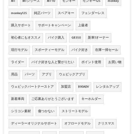
MT
MTシリーズ
MT-10
モンキー
モンキー125
monkey
monkey125
純正パーツ
スペアキー
フェンダーレス
購入サポート
サポートキャンペーン
上級者
初心者にもオススメ
バイク購入
GB350
新車1オーナー
現行モデル
スポーティーモデル
バイク好き
在庫一掃セール
ライダー
バイク好きな人と繋がりたい
ポイント使用
お買い物
用品
パーツ
アプリ
ウェビックアプリ
ウェビックパートナーストア
加盟店
890ADV
レンタルアップ
新着車両
ご応募ありがとうございます
キーホルダー
シリコン素材
傷つかない
ストリートモデル
ディーラーオリジナルサポート
オフロードモデル
クリスマス