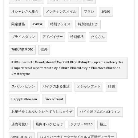
オシャレさん集合
メンテナンスオイル
ブラシ
SV650
限定価格
250EXC
特別プライス
特別お値引き
プライスダウン
アドバイザー
特別価格
たくさん
701SUPERMOTO
県外
#701supermoto #svartpilen401#wr250f #ktm #ktmj #husqvarnamotorcycles
#supermoto #supermotolifestyle #bike #bikelifestyle #bikelove #bikeride
#motorcycle
スバルトピレン
バイクのある生活
オシャレフォト
綺麗
Happy Halloween
Trick or Treat
お菓子をくれないといたずらしちゃうぞ
バイク屋さんのハロウィン
店内可愛い
店内オバケだらけ
ジクサーSF250
極上
SVARTPILEN125
ハスクバーナモーターサイクルズ正規ディーラー