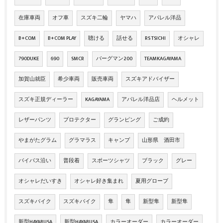
在庫車両
オフ車
スズキ二輪
ヤマハ
アパレル洋品
B+COM
B+COM PLAY
聴ける
話せる
RS TSICHI
オシャレ
790DUKE
690
SMCR
バーグマン200
TEAMKAGAYAMA
加賀山就臣
希少車両
販売車両
スズキアドバイザー
スズキ正規ディーラー
KAGAYAMA
アパレル洋品店
ヘルメット
レザーパンツ
プロテクター
グランピング
ご成約
やまがたグラム
グラマラス
キャンプ
山形県 酒田市
バイパス沿い
普段着
スポーツシャツ
ブラック
グレー
オシャレだいすき
オシャレ好き集まれ
夏用グローブ
スズキバイク
スズキバイク
隼
隼
新型隼
新型隼
新型HAYABUSA
新型HAYABUSA
カラーオーダー
カラーオーダー