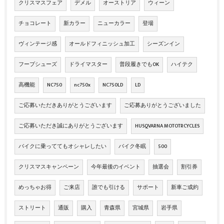
クリスマスフェア
デメル
オーストリア
ウィーン
チョコレート
新カラー
ニューカラー
登場
ヴィンテージ感
オールドフィニッシュ加工
シーズンイン
フープシューズ
ドライマスター
普段履きでもOK
ハイテク
高機能
NC750
nc750x
NC750LD
LD
ご応募いただきありがとうございます
ご応募ありがとうございました
ご応募いただき誠にありがとうございます
HUSQVARNA MOTOTRCYCLES
バイクに乗っててもオシャレしたい
バイク冬眠
500
クリスマスキャンペーン
今年最後のイベント
抽選会
割引券
めっちゃお得
ご来店
誰でも引ける
サポート
新車ご成約
ストリート
通販
購入
青森県
宮城県
岩手県