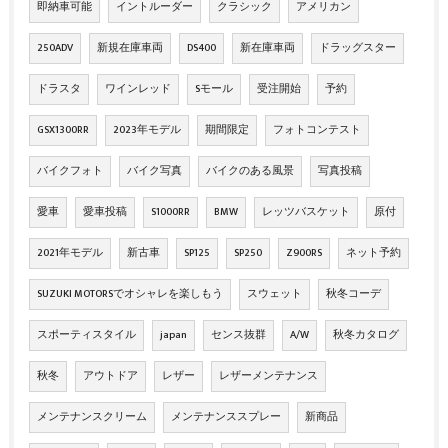
即納車可能
イントルーダー
クラシック
アメリカン
250ADV
新規在庫車両
DS400
新在庫車両
ドラッグスター
ドラスタ
ワインレッド
Sモール
受注開始
予約
GSX1300RR
2023年モデル
期間限定
フォトコンテスト
バイクフォト
バイク写真
バイクのある風景
写真投稿
愛車
愛車投稿
S1000RR
BMW
レッツバスケット
原付
2021年モデル
新古車
SP125
SP250
Z900RS
ネット予約
SUZUKI MOTORSでオシャレを楽しもう
スウェット
秋冬コーデ
スポーティスタイル
japan
センス抜群
A/W
秋冬カタログ
秋冬
アウトドア
レザー
レザーメンテナンス
メンテナンスクリーム
メンテナンススプレー
新商品