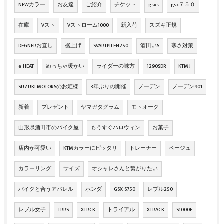
NEWカラー
お友達
ご紹介
チケット
gsxs
gsx７５０
在庫
Vスト
Vストローム1000
新入荷
スズキ正規
DEGNERお直し
裾上げ
SVARTPILEN250
酒田いS
寒さ対策
e-HEAT
めっちゃ暖かい
ライダーの味方
1290SDR
KTM J
SUZUKI MOTORSのお姫様
3年ぶりの開催
ノーデン
ノーデン901
新着
プレゼント
ヤマガタグラム
モトオーク
山形県酒田市のバイク屋
もうすぐハロウィン
お菓子
店内が可愛い
KTMカラーにピッタリ
トレーナー
ベージュ
カラーリング
サイズ
オシャレさんと繋がりたい
バイクと合うアパレル
ホンダ
GSX-S750
レブル250
レブル女子
TRRS
XTRCK
トライアル
XTRACK
S1000F