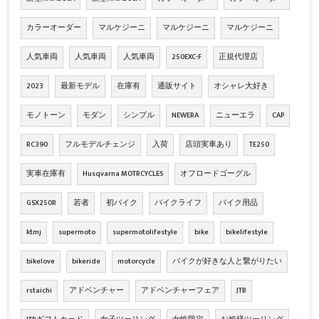
カラーオーダー
マルケジーニ
マルケジーニ
マルケジーニ
人気車両
人気車両
人気車両
250EXC-F
正規代理店
2023
最新モデル
在庫有
通販サイト
オシャレ大好き
モノトーン
モダン
シンプル
NEWERA
ニューエラ
CAP
RC390
フルモデルチェンジ
入荷
店頭実車あり
TE250
実車在庫有
Husqvarna MOTRCYCLES
オフロードゴーグル
GSX250R
若者
初バイク
バイクライフ
バイク用品
ktmj
supermoto
supermotolifestyle
bike
bikelifestyle
bikelove
bikeride
motorcycle
バイクが好きな人と繋がりたい
rstaichi
アドベンチャー
アドベンチャーフェア
JTB