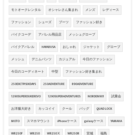
モトオークレンタル
オシャレさん集まれ
メンズ
レディース
ファッション
シューズ
ブーツ
ファッション好き
バイクコーデ
アパレル用品店
メッシュグローブ
バイクアパレル
HAYABUSA
おしゃれ
ジャケット
グローブ
メッシュ
デニムパンツ
カジュアル
今日のファッション
今日のコーディネート
中型
ファッション好き集まれ
250EXCTPISIXDAYS
250ADVENTURE
890ADVENTURE
1290SUPERDUKEREVO
1290SUPERADVENTURES
NORDEN901
試乗会
お洋服大好き
カッコイイ
クール
バッグ
QUAD LOCK
MOTO
スマホマウント
iPhoneケース
galaxyケース
YAMAHA
WR250F
WR250
WR250Ⅹ
WR250R
宮城
福島