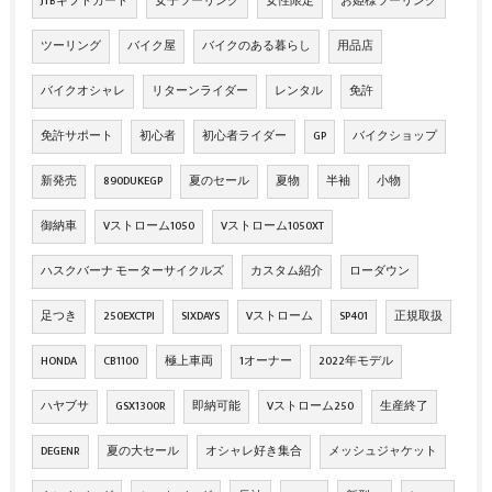
JTBギフトカード
女子ツーリング
女性限定
お姫様ツーリング
ツーリング
バイク屋
バイクのある暮らし
用品店
バイクオシャレ
リターンライダー
レンタル
免許
免許サポート
初心者
初心者ライダー
GP
バイクショップ
新発売
890DUKEGP
夏のセール
夏物
半袖
小物
御納車
Vストローム1050
Vストローム1050XT
ハスクバーナ モーターサイクルズ
カスタム紹介
ローダウン
足つき
250EXCTPI
SIXDAYS
Vストローム
SP401
正規取扱
HONDA
CB1100
極上車両
1オーナー
2022年モデル
ハヤブサ
GSX1300R
即納可能
Vストローム250
生産終了
DEGENR
夏の大セール
オシャレ好き集合
メッシュジャケット