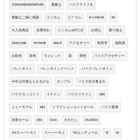
1290SUPERADVENTURE
素敵な
バイクライフを
素敵なご縁に感謝
インカム
ビーコム
B+COM 6X
6X
大人気商品
在庫切れ
インカムGETだぜ
お得な
乗り換え
ZRX1200R
VF1000R
W650
アクセサリー
秋田市
福島県
お財布
財布
ウォレット
楽
便利
バイクアクセサリー
バレンタイン
バレンタインイベント
バイクバレンタイン
今年は何個もらえるかな
カップル
バイク好き集まれ
バイクカッコイイ
イケメン
バイクイケメン
ADV
ニューモデル
ABS
トラクションコントロール
バイク新車
決算セール
ZRX
1200
さかたし
R1200GS
701スーパーモト
スーパーモト
701エンデューロ
TE
FE