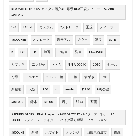
KTM 150 EXC TPI 2022 カスタム紹介♪山形県 KTM正規ディーラー SUZUKI
MOTORS
150
EXCTPI
カスタム
2ストローク
正規
ディーラー
890DUKER
オンロード
新モデル
カラー
追加
SUPER
R
EXC
TPI
練習
ご納車
洗車
KAWASAKI
カワサキ
ニンジャ
NINJA
NINJA1000SX
2020
セール
お得
フルエキ
SUZUKI二輪
二輪
すずき
EVO
新登場
大型
390
rc
model
JP250
MFJ公認
MOTORS
鈴木
R1000R
岩手
ｶｽﾀﾑ
整備
SUZUKIMOTORS KTM Husqvarna MOTORCYCLES バイク アパレル RS
TAICHI レディース ライダー バイク乗り服装 ファッション
390DUKE
新潟
ホワイト
オレンジ
山形県酒田市
青森