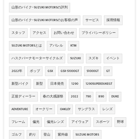
山形のバイク･SUZUKI MOTORSの評判
山形のバイク･SUZUKI MOTORSのお客様の声
サービス
採用情報
スタッフ
アクセス
お問い合わせ
プライバシーポリシー
SUZUKI MOTORSとは
アパレル
KTM
ハスクバーナモーターサイクルズ
SUZUKI
スズキ
イベント
2022年
ポップ
GSX
GSX-S1000GT
S1000GT
GT
新型バイク
新型
日本発売
1290
1290SUPERDUKEGT
正規ディーラー
春の大感謝祭
2022
790
890
DUKE
ADVENTURE
オークリー
OAKLEY
サングラス
レンズ
フレーム
偏光
偏光レンズ
アイウェア
スポーツ
野球
ゴルフ
釣り
登山
紫外線
SUZUKI MOTORS