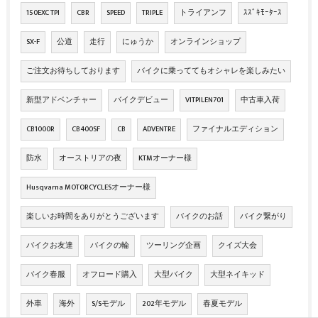
150EXC TPI
CBR
SPEED
TRIPLE
トライアンフ
ｽｽﾞｷﾓｰﾀｰｽ
SX-F
公道
走行
にゅうか
オンラインショップ
ご注文お待ちしております
バイクに乗っててもオシャレを楽しみたい
新型アドベンチャー
バイクデビュー
VITPILEN701
中古車入荷
CB1000R
CB400SF
CB
ADVENTRE
ファイナルエディション
防水
オーストリアの夜
KTMオーナー様
Husqvarna MOTORCYCLESオーナー様
楽しいお時間をありがとうございます
バイクのお話
バイク繋がり
バイクお友達
バイクの輪
ツーリング企画
クイズ大会
バイク春服
オフロード購入
大型バイク
大型ネイキッド
外車
海外
S/Sモデル
202年モデル
春夏モデル