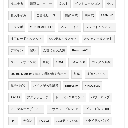
極上中古
新車１オーナー
２スト
インジェクション
セル
超人ネイガー
ご当地ヒーロー
御納車式
納車式
250DUKE
トランポ
SUZUKI MOTOTRS
フルフェイス
ジェットヘルメット
オフロードヘルメット
システムヘルメット
オシャレヘルメット
デザイン
軽い
女性にも大人気
Noreden901
グッドデザイン賞
受賞
GSX‐R
GSX‐R1000
カスタム多数
SUZUKI MOTORSで楽しい思い出を作ろう
紅葉
友達とバイク
親子バイク
バイクがある風景
NINJA250
NINJA250SL
RS4125
アクラボビッチ
レーシングサウンド
パワーアップ
ノーマルエキゾースト
スヴァルトピレン401
ビットピレン401
FMF
チタン
TY250Z
スコティッシュ
トライアルバイク