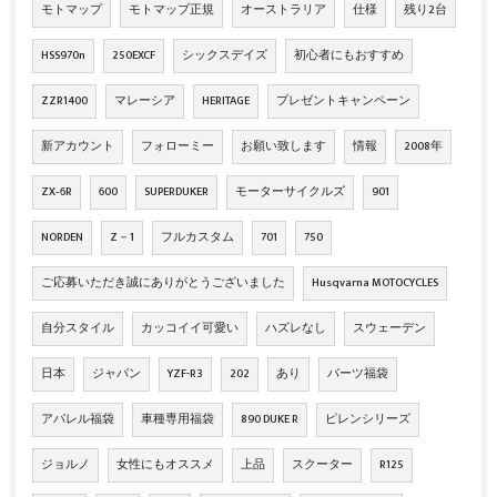
モトマップ
モトマップ正規
オーストラリア
仕様
残り2台
HSS970n
250EXCF
シックスデイズ
初心者にもおすすめ
ZZR1400
マレーシア
HERITAGE
プレゼントキャンペーン
新アカウント
フォローミー
お願い致します
情報
2008年
ZX‐6R
600
SUPERDUKER
モーターサイクルズ
901
NORDEN
Z－1
フルカスタム
701
750
ご応募いただき誠にありがとうございました
Husqvarna MOTOCYCLES
自分スタイル
カッコイイ可愛い
ハズレなし
スウェーデン
日本
ジャパン
YZF-R3
202
あり
パーツ福袋
アパレル福袋
車種専用福袋
890 DUKE R
ピレンシリーズ
ジョルノ
女性にもオススメ
上品
スクーター
R125