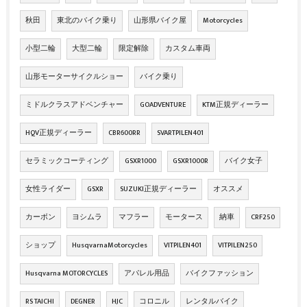
秋田
東北のバイク乗り
山形県バイク屋
Motorcycles
小型二輪
大型二輪
限定解除
カスタム車両
山形モーターサイクルショー
バイク乗り
ミドルクラスアドベンチャー
GOADVENTURE
KTM正規ディーラー
HQV正規ディーラー
CBR600RR
SVARTPILEN401
セラミックコーティング
GSXR1000
GSXR1000R
バイク女子
女性ライダー
GSXR
SUZUKI正規ディーラー
オススメ
カーボン
ヨシムラ
マフラー
モータース
納車
CRF250
ショップ
HusqvarnaMotorcycles
VITPILEN401
VITPILEN250
Husqvarna MOTORCYCLES
アパレル用品
バイクファッション
RS TAICHI
DEGNER
HJC
コロニル
レンタルバイク