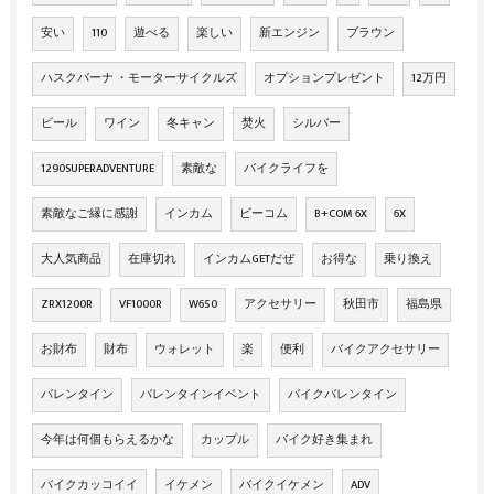
安い
110
遊べる
楽しい
新エンジン
ブラウン
ハスクバーナ ・モーターサイクルズ
オプションプレゼント
12万円
ビール
ワイン
冬キャン
焚火
シルバー
1290SUPERADVENTURE
素敵な
バイクライフを
素敵なご縁に感謝
インカム
ビーコム
B+COM 6X
6X
大人気商品
在庫切れ
インカムGETだぜ
お得な
乗り換え
ZRX1200R
VF1000R
W650
アクセサリー
秋田市
福島県
お財布
財布
ウォレット
楽
便利
バイクアクセサリー
バレンタイン
バレンタインイベント
バイクバレンタイン
今年は何個もらえるかな
カップル
バイク好き集まれ
バイクカッコイイ
イケメン
バイクイケメン
ADV