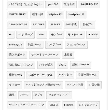
バイク好きにはたまらない
gsxs1000
限定企画
SVARTPILEN 250
SVARTPILEN 401
在庫一掃
Vitpilen 401
Svartpilen 125
250 ADVENTURE
390 DUKE
125 DUKE
2021年式
旧モデル
MT
MTシリーズ
MT-10
モンキー
モンキー125
monkey
monkey125
純正パーツ
スペアキー
フェンダーレス
購入サポート
サポートキャンペーン
上級者
初心者にもオススメ
バイク購入
GB350
新車1オーナー
現行モデル
スポーティーモデル
バイク好き
在庫一掃セール
ライダー
バイク好きな人と繋がりたい
ポイント使用
お買い物
用品
パーツ
アプリ
ウェビックアプリ
ウェビックパートナーストア
加盟店
890ADV
レンタルアップ