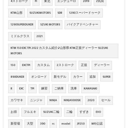
4ストローク
FI
東北
エンデューロ
2019
2気筒
KTM山形
SUZUKIMOTORS
SDR
1290スーパードゥーク
1290SUPERDUKER
SZUKI MOTORS
バイクアドベンチャー
ミドルクラス
2021
KTM 150 EXC TPI 2022 カスタム紹介♪山形県 KTM正規ディーラー SUZUKI
MOTORS
150
EXCTPI
カスタム
2ストローク
正規
ディーラー
890DUKER
オンロード
新モデル
カラー
追加
SUPER
R
EXC
TPI
練習
ご納車
洗車
KAWASAKI
カワサキ
ニンジャ
NINJA
NINJA1000SX
2020
セール
お得
フルエキ
SUZUKI二輪
二輪
すずき
EVO
新登場
大型
390
rc
model
JP250
MFJ公認