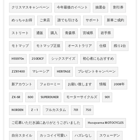
クリスマスキャンペーン
今年最後のイベント
抽選会
割引券
めっちゃお得
ご来店
誰でも引ける
サポート
新車ご成約
ストリート
通販
購入
青森県
宮城県
岩手県
モトマップ
モトマップ正規
オーストラリア
仕様
残り2台
HSS970n
250EXCF
シックスデイズ
初心者にもおすすめ
ZZR1400
マレーシア
HERITAGE
プレゼントキャンペーン
新アカウント
フォローミー
お願い致します
情報
2008年
ZX‐6R
600
SUPERDUKER
モーターサイクルズ
901
NORDEN
Z－1
フルカスタム
701
750
ご応募いただき誠にありがとうございました
Husqvarna MOTOCYCLES
自分スタイル
カッコイイ可愛い
ハズレなし
スウェーデン