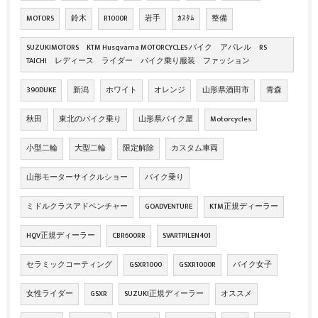
MOTORS
鈴木
R1000R
岩手
ｶｽﾀﾑ
整備
SUZUKIMOTORS KTM Husqvarna MOTORCYCLES バイク アパレル RS
TAICHI レディース ライダー バイク乗り服装 ファッション
390DUKE
新潟
ホワイト
オレンジ
山形県酒田市
青森
秋田
東北のバイク乗り
山形県バイク屋
Motorcycles
小型二輪
大型二輪
限定解除
カスタム車両
山形モーターサイクルショー
バイク乗り
ミドルクラスアドベンチャー
GOADVENTURE
KTM正規ディーラー
HQV正規ディーラー
CBR600RR
SVARTPILEN401
セラミックコーティング
GSXR1000
GSXR1000R
バイク女子
女性ライダー
GSXR
SUZUKI正規ディーラー
オススメ