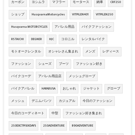
カーボン
ヨシムラ
マフラー
モータース
納車
CRF250
ショップ
HusqvarnaMotorcycles
VITPILEN401
VITPILEN250
Husqvarna MOTORCYCLES
アパレル用品
バイクファッション
RS TAICHI
DEGNER
HJC
コロニル
レンタルバイク
モトオークレンタル
オシャレさん集まれ
メンズ
レディース
ファッション
シューズ
ブーツ
ファッション好き
バイクコーデ
アパレル用品店
メッシュグローブ
バイクアパレル
HAYABUSA
おしゃれ
ジャケット
グローブ
メッシュ
デニムパンツ
カジュアル
今日のファッション
今日のコーディネート
中型
ファッション好き集まれ
250EXCTPISIXDAYS
250ADVENTURE
890ADVENTURE