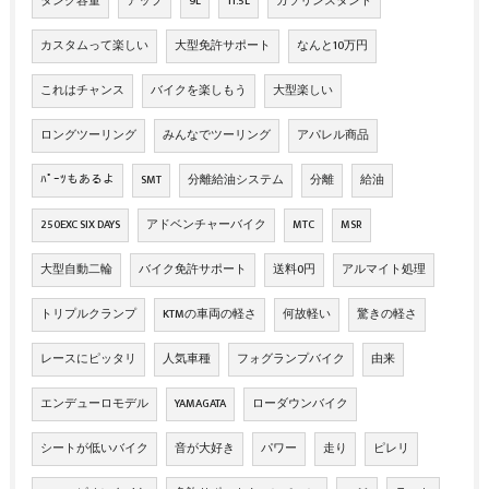
タンク容量
アップ
9L
11.5L
ガソリンスタンド
カスタムって楽しい
大型免許サポート
なんと10万円
これはチャンス
バイクを楽しもう
大型楽しい
ロングツーリング
みんなでツーリング
アパレル商品
ﾊﾟｰﾂもあるよ
SMT
分離給油システム
分離
給油
250EXC SIX DAYS
アドベンチャーバイク
MTC
MSR
大型自動二輪
バイク免許サポート
送料0円
アルマイト処理
トリプルクランプ
KTMの車両の軽さ
何故軽い
驚きの軽さ
レースにピッタリ
人気車種
フォグランプバイク
由来
エンデューロモデル
YAMAGATA
ローダウンバイク
シートが低いバイク
音が大好き
パワー
走り
ピレリ