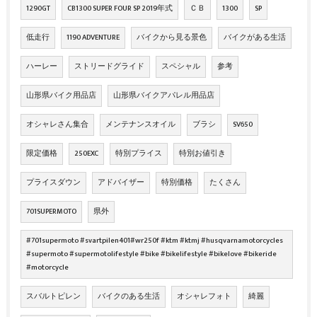
1290GT
CB1300 SUPER FOUR SP 2019年式
ＣＢ
1300
SP
低走行
1190 ADVENTURE
バイクから見る景色
バイクがある生活
ハーレー
ストリードグライド
スペシャル
参考
山形県バイク用品店
山形県バイクアパレル用品店
オシャレさん集合
メンテナンスオイル
ブラシ
SV650
限定価格
250EXC
特別プライス
特別お値引き
プライスダウン
アドバイザー
特別価格
たくさん
701SUPERMOTO
県外
#701supermoto #svartpilen401#wr250f #ktm #ktmj #husqvarnamotorcycles
#supermoto #supermotolifestyle #bike #bikelifestyle #bikelove #bikeride
#motorcycle
スバルトピレン
バイクのある生活
オシャレフォト
綺麗