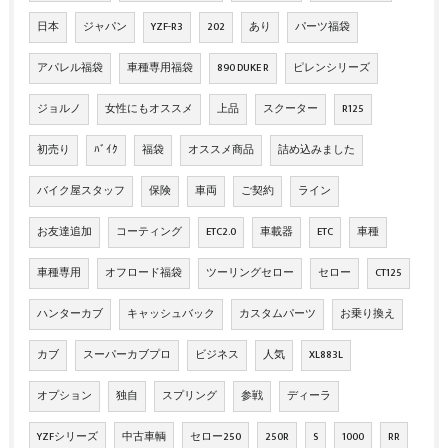
日本
ジャパン
YZF-R3
202
あり
パーツ福袋
アパレル福袋
車種専用福袋
890 DUKE R
ピレンシリーズ
ジョルノ
女性にもオススメ
上品
スクーター
R125
初売り
ﾊﾞｲｸ
福袋
オススメ商品
詰め込みました
バイク屋スタッフ
保険
車両
ご契約
ライン
お友達追加
コーティング
ETC2.0
車載器
ETC
車種
車種専用
オフロード福袋
ツーリングセロー
セロー
CT125
ハンターカブ
キャッシュバック
カスタムパーツ
お乗り換え
カブ
スーパーカブプロ
ビジネス
人気
XL883L
オプション
独自
スプリング
参戦
ディーラ
YZFシリーズ
中古車輌
セロー250
250R
S
1000
RR