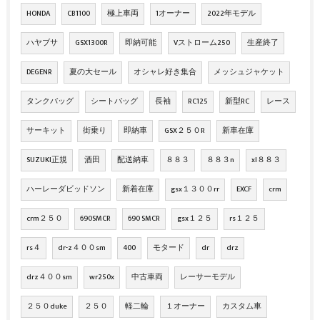
HONDA
CB1100
極上車両
1オーナー
2022年モデル
ハヤブサ
GSX1300R
即納可能
Vストローム250
生産終了
DEGENR
夏の大セール
オシャレ好き集合
メッシュジャケット
タンクバッグ
シートバッグ
長袖
RC125
新型RC
レース
サーキット
街乗り
即納車
GSX２５０R
新車在庫
SUZUKI正規
酒田
配送納車
８８３
８８３n
xl８８３
ハーレーダビッドソン
新着在庫
gsx１３００rr
EXCF
crm
crm２５０
690SMCR
690 SMCR
gsx１２５
rs１２５
rs４
dr-z４００sm
400
モタード
dr
drz
drz４００sm
wr250x
中古車両
レーサーモデル
２５０duke
２５０
軽二輪
１オーナー
カスタム車