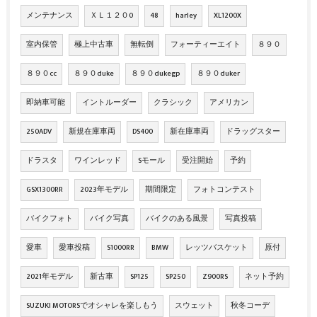
メンテナンス
ＸＬ１２０0
48
harley
XL1200X
室内保管
極上中古車
無転倒
フォーティーエイト
８９０
８９０cc
８９０duke
８９０dukegp
８９０duker
即納車可能
イントルーダー
クラシック
アメリカン
250ADV
新規在庫車両
DS400
新在庫車両
ドラッグスター
ドラスタ
ワインレッド
Sモール
受注開始
予約
GSX1300RR
2023年モデル
期間限定
フォトコンテスト
バイクフォト
バイク写真
バイクのある風景
写真投稿
愛車
愛車投稿
S1000RR
BMW
レッツバスケット
原付
2021年モデル
新古車
SP125
SP250
Z900RS
ネット予約
SUZUKI MOTORSでオシャレを楽しもう
スウェット
秋冬コーデ