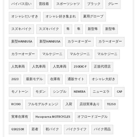
バイパス沿い
普段着
スポーツシャツ
ブラック
グレー
オシャレだいすき
オシャレ好き集まれ
夏用グローブ
スズキバイク
スズキバイク
隼
隼
新型隼
新型隼
新型HAYABUSA
新型HAYABUSA
カラーオーダー
カラーオーダー
カラーオーダー
マルケジーニ
マルケジーニ
マルケジーニ
人気車両
人気車両
人気車両
250EXC-F
正規代理店
2023
最新モデル
在庫有
通販サイト
オシャレ大好き
モノトーン
モダン
シンプル
NEWERA
ニューエラ
CAP
RC390
フルモデルチェンジ
入荷
店頭実車あり
TE250
実車在庫有
Husqvarna MOTRCYCLES
オフロードゴーグル
GSX250R
若者
初バイク
バイクライフ
バイク用品