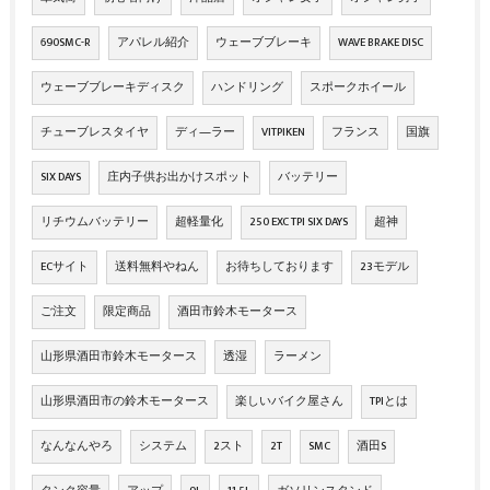
690SMC-R
アパレル紹介
ウェーブブレーキ
WAVE BRAKE DISC
ウェーブブレーキディスク
ハンドリング
スポークホイール
チューブレスタイヤ
ディ―ラー
VITPIKEN
フランス
国旗
SIX DAYS
庄内子供お出かけスポット
バッテリー
リチウムバッテリー
超軽量化
250 EXC TPI SIX DAYS
超神
ECサイト
送料無料やねん
お待ちしております
23モデル
ご注文
限定商品
酒田市鈴木モータース
山形県酒田市鈴木モータース
透湿
ラーメン
山形県酒田市の鈴木モータース
楽しいバイク屋さん
TPIとは
なんなんやろ
システム
2スト
2T
SMC
酒田S