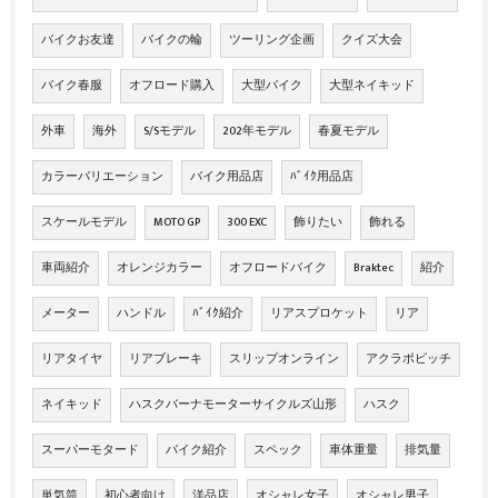
バイクお友達
バイクの輪
ツーリング企画
クイズ大会
バイク春服
オフロード購入
大型バイク
大型ネイキッド
外車
海外
S/Sモデル
202年モデル
春夏モデル
カラーバリエーション
バイク用品店
ﾊﾞｲｸ用品店
スケールモデル
MOTO GP
300 EXC
飾りたい
飾れる
車両紹介
オレンジカラー
オフロードバイク
Braktec
紹介
メーター
ハンドル
ﾊﾞｲｸ紹介
リアスプロケット
リア
リアタイヤ
リアブレーキ
スリップオンライン
アクラポビッチ
ネイキッド
ハスクバーナモーターサイクルズ山形
ハスク
スーパーモタード
バイク紹介
スペック
車体重量
排気量
単気筒
初心者向け
洋品店
オシャレ女子
オシャレ男子