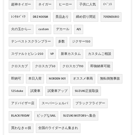
超神ネイガー
ネイガー
ヒーロー
子供に人気
ｲﾍﾞﾝﾄ
ﾚﾝﾀﾙﾊﾞｲｸ
DRZ400SM
景品あり
締め切り間近
701ENDURO
火の玉から―
custom
デカール
AJS
テンペストスクランブラー
多数
ジクサー150
スヴァルトピレン250
VP
新車カスタム
カスタムご相談
クロスカブ
クロスカブ50
クロスカブ110
即御納車可能
即納可
本日入荷
NORDEN 901
オススメ車両
無転倒無事故
125duke
試乗車
試乗車アップ
SUZUKI正規取扱
アドバイザー店
スーパーシェルパ
ブラックフライデー
BLACK FRIDAY
ビッグなSAIL
SUZUKI MOTORSへ集合
買わなきゃ損
全国のライダーさん集まれ