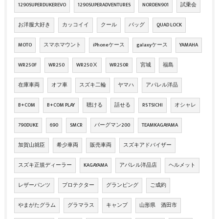
1290SUPERDUKEREVO
1290SUPERADVENTURES
NORDEN901
試乗会
お洋服大好き
カッコイイ
クール
バッグ
QUAD LOCK
MOTO
スマホマウント
iPhoneケース
galaxyケース
YAMAHA
WR250F
WR250
WR250Ⅹ
WR250R
宮城
福島
在庫車両
オフ車
スズキ二輪
ヤマハ
アパレル洋品
B+COM
B+COM PLAY
聴ける
話せる
RS TSICHI
オシャレ
790DUKE
690
SMCR
バーグマン200
TEAMKAGAYAMA
加賀山就臣
希少車両
販売車両
スズキアドバイザー
スズキ正規ディーラー
KAGAYAMA
アパレル洋品店
ヘルメット
レザーパンツ
プロテクター
グランピング
ご成約
やまがたグラム
グラマラス
キャンプ
山形県 酒田市