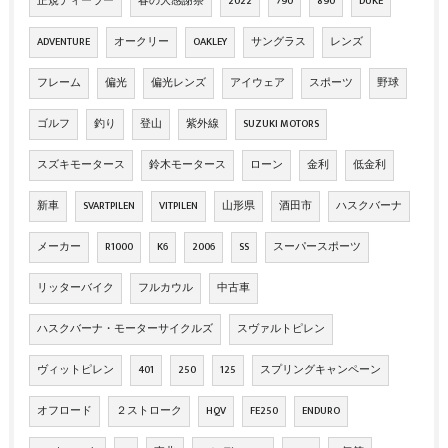
正規ディーラー
春の大感謝祭
2022
790
890
DUKE
ADVENTURE
オークリー
OAKLEY
サングラス
レンズ
フレーム
偏光
偏光レンズ
アイウェア
スポーツ
野球
ゴルフ
釣り
登山
紫外線
SUZUKI MOTORS
スズキモータース
鈴木モータース
ローン
金利
低金利
新車
SVARTPILEN
VITPILEN
山形県
酒田市
ハスクバーナ
メーカー
R1000
K6
2006
SS
スーパースポーツ
リッターバイク
フルカウル
中古車
ハスクバーナ・モーターサイクルズ
スヴァルトピレン
ヴィットピレン
401
250
125
スプリングキャンペーン
オフロード
２ストローク
HQV
FE250
ENDURO