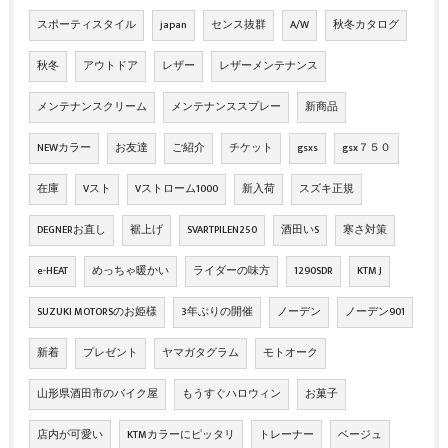
スポーティスタイル
japan
センス抜群
A/W
秋冬カタログ
秋冬
アウトドア
レザー
レザーメンテナンス
メンテナンスクリーム
メンテナンススプレー
新商品
NEWカラー
お友達
ご紹介
チケット
gsxs
gsx７５０
在庫
Vスト
Vストローム1000
新入荷
スズキ正規
DEGNERお直し
裾上げ
SVARTPILEN250
酒田いS
寒さ対策
e-HEAT
めっちゃ暖かい
ライダーの味方
1290SDR
KTM J
SUZUKI MOTORSのお姫様
3年ぶりの開催
ノーデン
ノーデン901
新着
プレゼント
ヤマガタグラム
モトオーク
山形県酒田市のバイク屋
もうすぐハロウィン
お菓子
店内が可愛い
KTMカラーにピッタリ
トレーナー
ベージュ