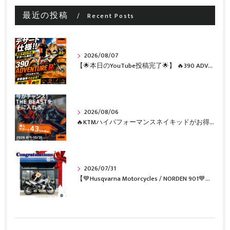
最近の投稿
Recent Posts
2026/08/07
【🌟本日のYouTube投稿完了🌟】 🔥390 ADVENTURE R × KTM山形 オリジナルデカール仕様誕生🔥
2026/08/06
🔥KTMハイパフォーマンスネイキッドがお得に手に入るチャンス🔥
2026/07/31
【💙Husqvarna Motorcycles / NORDEN 901💙】 ご納車おめでとうございます🎉✨