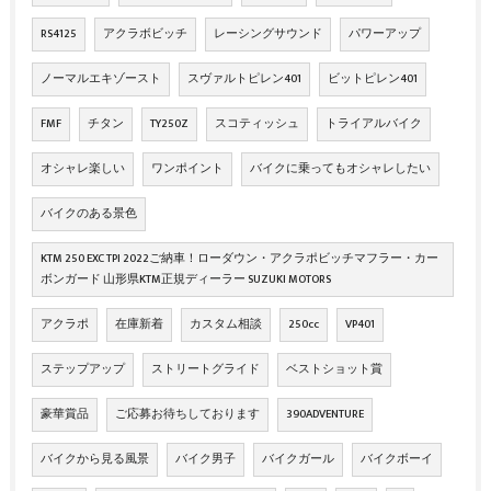
RS4125
アクラボビッチ
レーシングサウンド
パワーアップ
ノーマルエキゾースト
スヴァルトピレン401
ビットピレン401
FMF
チタン
TY250Z
スコティッシュ
トライアルバイク
オシャレ楽しい
ワンポイント
バイクに乗ってもオシャレしたい
バイクのある景色
KTM 250 EXC TPI 2022ご納車！ローダウン・アクラポビッチマフラー・カー
ボンガード 山形県KTM正規ディーラー SUZUKI MOTORS
アクラポ
在庫新着
カスタム相談
250cc
VP401
ステップアップ
ストリートグライド
ベストショット賞
豪華賞品
ご応募お待ちしております
390ADVENTURE
バイクから見る風景
バイク男子
バイクガール
バイクボーイ