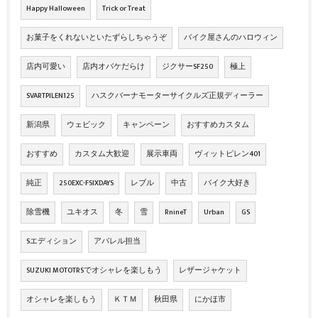
Happy Halloween
Trick or Treat
お菓子をくれないといたずらしちゃうぞ
バイク屋さんのハロウィン
店内可愛い
店内オバケだらけ
ジクサーSF250
極上
SVARTPILEN125
ハスクバーナモーターサイクルズ正規ディーラー
新潟県
ウェビック
キャンペーン
おすすめカスタム
おすすめ
カスタム大歓迎
展示車両
ヴィットピレン401
純正
250EXC-FSIXDAYS
レブル
中古
バイク大好き
除雪機
ユキオス
冬
雪
RnineT
Urban
GS
Sエディション
アパレル担当
SUZUKI MOTOTRSでオシャレを楽しもう
レザージャケット
オシャレを楽しもう
ＫＴＭ
秋田県
にかほ市