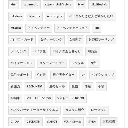
ktmj
supermoto
supermotolifestyle
bike
bikelifestyle
bikelove
bikeride
motorcycle
バイクが好きな人と繋がりたい
rstaichi
アドベンチャー
アドベンチャーフェア
JTB
JTBギフトカード
女子ツーリング
女性限定
お姫様ツーリング
ツーリング
バイク屋
バイクのある暮らし
用品店
バイクオシャレ
リターンライダー
レンタル
免許
免許サポート
初心者
初心者ライダー
GP
バイクショップ
新発売
890DUKEGP
夏のセール
夏物
半袖
小物
御納車
Vストローム1050
Vストローム1050XT
ハスクバーナ モーターサイクルズ
カスタム紹介
ローダウン
足つき
250EXCTPI
SIXDAYS
Vストローム
SP401
正規取扱