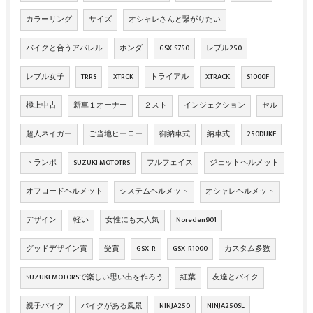
カラーリング
サイズ
オシャレさんと繋がりたい
バイクと合うアパレル
ホンダ
GSX-S750
レブル250
レブル女子
TRRS
XTRCK
トライアル
XTRACK
S1000F
極上中古
新車１オーナー
２スト
インジェクション
セル
超人ネイガー
ご当地ヒーロー
御納車式
納車式
250DUKE
トランポ
SUZUKI MOTOTRS
フルフェイス
ジェットヘルメット
オフロードヘルメット
システムヘルメット
オシャレヘルメット
デザイン
軽い
女性にも大人気
Noreden901
グッドデザイン賞
受賞
GSX‐R
GSX‐R1000
カスタム多数
SUZUKI MOTORSで楽しい思い出を作ろう
紅葉
友達とバイク
親子バイク
バイクがある風景
NINJA250
NINJA250SL