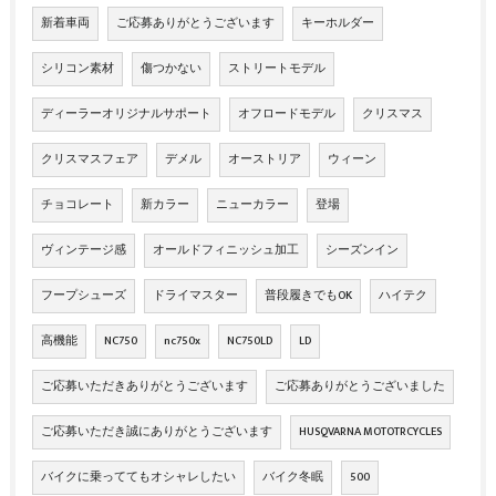
新着車両
ご応募ありがとうございます
キーホルダー
シリコン素材
傷つかない
ストリートモデル
ディーラーオリジナルサポート
オフロードモデル
クリスマス
クリスマスフェア
デメル
オーストリア
ウィーン
チョコレート
新カラー
ニューカラー
登場
ヴィンテージ感
オールドフィニッシュ加工
シーズンイン
フープシューズ
ドライマスター
普段履きでもOK
ハイテク
高機能
NC750
nc750x
NC750LD
LD
ご応募いただきありがとうございます
ご応募ありがとうございました
ご応募いただき誠にありがとうございます
HUSQVARNA MOTOTRCYCLES
バイクに乗っててもオシャレしたい
バイク冬眠
500