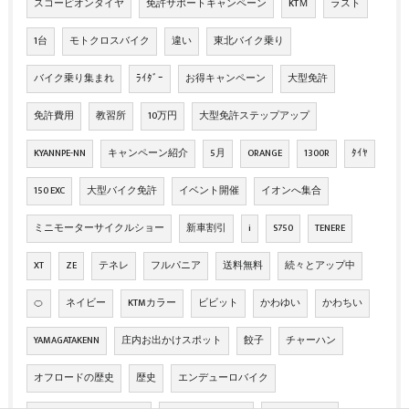
スコーピオンタイヤ
免許サポートキャンペーン
KTＭ
ラスト
1台
モトクロスバイク
違い
東北バイク乗り
バイク乗り集まれ
ﾗｲﾀﾞｰ
お得キャンペーン
大型免許
免許費用
教習所
10万円
大型免許ステップアップ
KYANNPE-NN
キャンペーン紹介
5月
ORANGE
1300R
ﾀｲﾔ
150 EXC
大型バイク免許
イベント開催
イオンへ集合
ミニモーターサイクルショー
新車割引
i
S750
TENERE
XT
ZE
テネレ
フルパニア
送料無料
続々とアップ中
🍊
ネイビー
KTMカラー
ビビット
かわゆい
かわちい
YAMAGATAKENN
庄内お出かけスポット
餃子
チャーハン
オフロードの歴史
歴史
エンデューロバイク