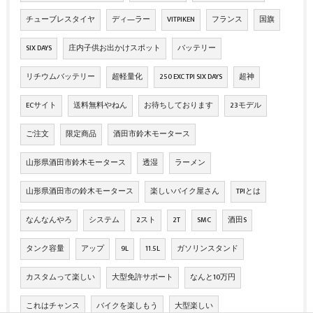
チューブレスタイヤ
ディ―ラー
VITPIKEN
フランス
国旗
SIX DAYS
庄内子供お出かけスポット
バッテリー
リチウムバッテリー
超軽量化
250 EXC TPI SIX DAYS
超神
ECサイト
送料無料やねん
お待ちしております
23モデル
ご注文
限定商品
酒田市鈴木モータース
山形県酒田市鈴木モータース
透湿
ラーメン
山形県酒田市の鈴木モータース
楽しいバイク屋さん
TPIとは
なんなんやろ
システム
2スト
2T
SMC
酒田S
タンク容量
アップ
9L
11.5L
ガソリンスタンド
カスタムって楽しい
大型免許サポート
なんと10万円
これはチャンス
バイクを楽しもう
大型楽しい