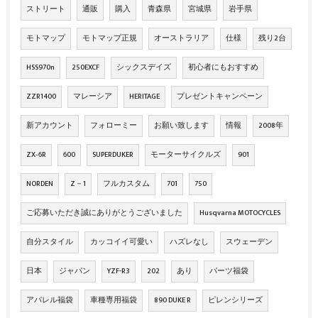
ストリート
通販
購入
青森県
宮城県
岩手県
モトマップ
モトマップ正規
オーストラリア
仕様
残り2台
HSS970n
250EXCF
シックスデイズ
初心者にもおすすめ
ZZR1400
マレーシア
HERITAGE
プレゼントキャンペーン
新アカウント
フォローミー
お願い致します
情報
2008年
ZX‐6R
600
SUPERDUKER
モーターサイクルズ
901
NORDEN
Z－1
フルカスタム
701
750
ご応募いただき誠にありがとうございました
Husqvarna MOTOCYCLES
自分スタイル
カッコイイ可愛い
ハズレなし
スウェーデン
日本
ジャパン
YZF-R3
202
あり
パーツ福袋
アパレル福袋
車種専用福袋
890 DUKE R
ピレンシリーズ