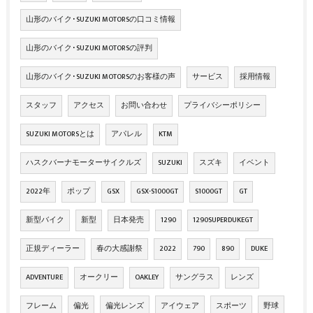
山形のバイク･SUZUKI MOTORSの口コミ情報
山形のバイク･SUZUKI MOTORSの評判
山形のバイク･SUZUKI MOTORSのお客様の声
サービス
採用情報
スタッフ
アクセス
お問い合わせ
プライバシーポリシー
SUZUKI MOTORSとは
アパレル
KTM
ハスクバーナモーターサイクルズ
SUZUKI
スズキ
イベント
2022年
ポップ
GSX
GSX-S1000GT
S1000GT
GT
新型バイク
新型
日本発売
1290
1290SUPERDUKEGT
正規ディーラー
春の大感謝祭
2022
790
890
DUKE
ADVENTURE
オークリー
OAKLEY
サングラス
レンズ
フレーム
偏光
偏光レンズ
アイウェア
スポーツ
野球