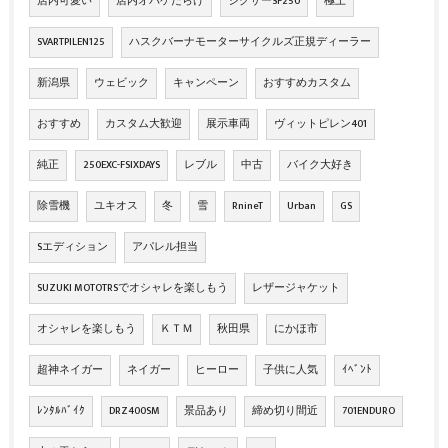
店内可愛い
店内オバケだらけ
ジクサーSF250
極上
SVARTPILEN125
ハスクバーナモーターサイクルズ正規ディーラー
新潟県
ウェビック
キャンペーン
おすすめカスタム
おすすめ
カスタム大歓迎
展示車両
ヴィットピレン401
純正
250EXC-FSIXDAYS
レブル
中古
バイク大好き
除雪機
ユキオス
冬
雪
RnineT
Urban
GS
Sエディション
アパレル担当
SUZUKI MOTOTRSでオシャレを楽しもう
レザージャケット
オシャレを楽しもう
ＫＴＭ
秋田県
にかほ市
超神ネイガー
ネイガー
ヒーロー
子供に人気
ｲﾍﾞﾝﾄ
ﾚﾝﾀﾙﾊﾞｲｸ
DRZ400SM
景品あり
締め切り間近
701ENDURO