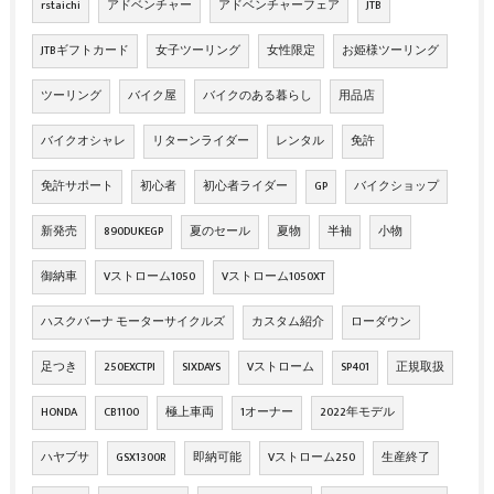
rstaichi
アドベンチャー
アドベンチャーフェア
JTB
JTBギフトカード
女子ツーリング
女性限定
お姫様ツーリング
ツーリング
バイク屋
バイクのある暮らし
用品店
バイクオシャレ
リターンライダー
レンタル
免許
免許サポート
初心者
初心者ライダー
GP
バイクショップ
新発売
890DUKEGP
夏のセール
夏物
半袖
小物
御納車
Vストローム1050
Vストローム1050XT
ハスクバーナ モーターサイクルズ
カスタム紹介
ローダウン
足つき
250EXCTPI
SIXDAYS
Vストローム
SP401
正規取扱
HONDA
CB1100
極上車両
1オーナー
2022年モデル
ハヤブサ
GSX1300R
即納可能
Vストローム250
生産終了