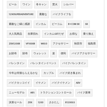
ビール
ワイン
冬キャン
焚火
シルバー
1290SUPERADVENTURE
素敵な
バイクライフを
素敵なご縁に感謝
インカム
ビーコム
B+COM 6X
6X
大人気商品
在庫切れ
インカムGETだぜ
お得な
乗り換え
ZRX1200R
VF1000R
W650
アクセサリー
秋田市
福島県
お財布
財布
ウォレット
楽
便利
バイクアクセサリー
バレンタイン
バレンタインイベント
バイクバレンタイン
今年は何個もらえるかな
カップル
バイク好き集まれ
バイクカッコイイ
イケメン
バイクイケメン
ADV
ニューモデル
ABS
トラクションコントロール
バイク新車
決算セール
ZRX
1200
さかたし
R1200GS