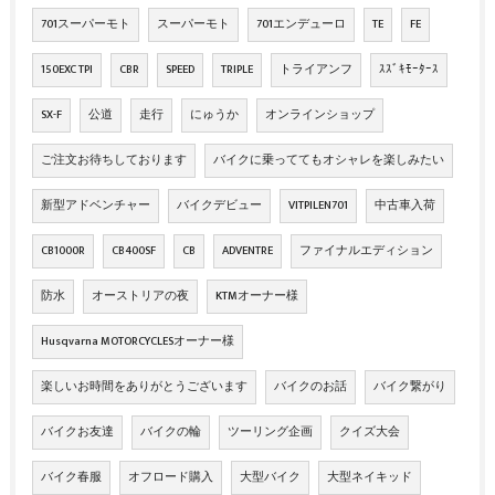
701スーパーモト
スーパーモト
701エンデューロ
TE
FE
150EXC TPI
CBR
SPEED
TRIPLE
トライアンフ
ｽｽﾞｷﾓｰﾀｰｽ
SX-F
公道
走行
にゅうか
オンラインショップ
ご注文お待ちしております
バイクに乗っててもオシャレを楽しみたい
新型アドベンチャー
バイクデビュー
VITPILEN701
中古車入荷
CB1000R
CB400SF
CB
ADVENTRE
ファイナルエディション
防水
オーストリアの夜
KTMオーナー様
Husqvarna MOTORCYCLESオーナー様
楽しいお時間をありがとうございます
バイクのお話
バイク繋がり
バイクお友達
バイクの輪
ツーリング企画
クイズ大会
バイク春服
オフロード購入
大型バイク
大型ネイキッド