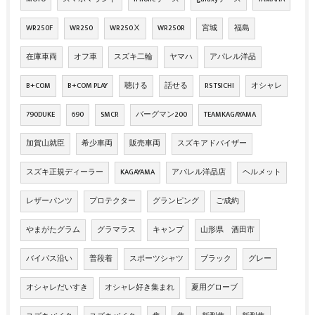
WR250F
WR250
WR250Ⅹ
WR250R
宮城
福島
在庫車両
オフ車
スズキ二輪
ヤマハ
アパレル洋品
B+COM
B+COM PLAY
聴ける
話せる
RS TSICHI
オシャレ
790DUKE
690
SMCR
バーグマン200
TEAMKAGAYAMA
加賀山就臣
希少車両
販売車両
スズキアドバイザー
スズキ正規ディーラー
KAGAYAMA
アパレル洋品店
ヘルメット
レザーパンツ
プロテクター
グランピング
ご成約
やまがたグラム
グラマラス
キャンプ
山形県 酒田市
バイパス沿い
普段着
スポーツシャツ
ブラック
グレー
オシャレだいすき
オシャレ好き集まれ
夏用グローブ