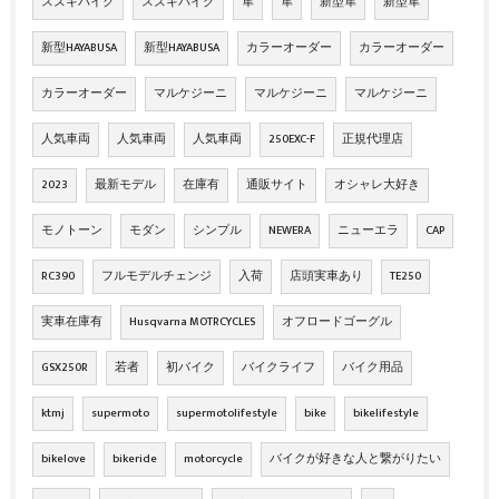
スズキバイク
スズキバイク
隼
隼
新型隼
新型隼
新型HAYABUSA
新型HAYABUSA
カラーオーダー
カラーオーダー
カラーオーダー
マルケジーニ
マルケジーニ
マルケジーニ
人気車両
人気車両
人気車両
250EXC-F
正規代理店
2023
最新モデル
在庫有
通販サイト
オシャレ大好き
モノトーン
モダン
シンプル
NEWERA
ニューエラ
CAP
RC390
フルモデルチェンジ
入荷
店頭実車あり
TE250
実車在庫有
Husqvarna MOTRCYCLES
オフロードゴーグル
GSX250R
若者
初バイク
バイクライフ
バイク用品
ktmj
supermoto
supermotolifestyle
bike
bikelifestyle
bikelove
bikeride
motorcycle
バイクが好きな人と繋がりたい