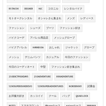
RS TAICHI
DEGNER
HJC
コロニル
レンタルバイク
モトオークレンタル
オシャレさん集まれ
メンズ
レディース
ファッション
シューズ
ブーツ
ファッション好き
バイクコーデ
アパレル用品店
メッシュグローブ
バイクアパレル
HAYABUSA
おしゃれ
ジャケット
グローブ
メッシュ
デニムパンツ
カジュアル
今日のファッション
今日のコーディネート
中型
ファッション好き集まれ
250EXCTPISIXDAYS
250ADVENTURE
890ADVENTURE
1290SUPERDUKEREVO
1290SUPERADVENTURES
NORDEN901
試乗会
お洋服大好き
カッコイイ
クール
バッグ
QUAD LOCK
MOTO
スマホマウント
iPhoneケース
galaxyケース
YAMAHA