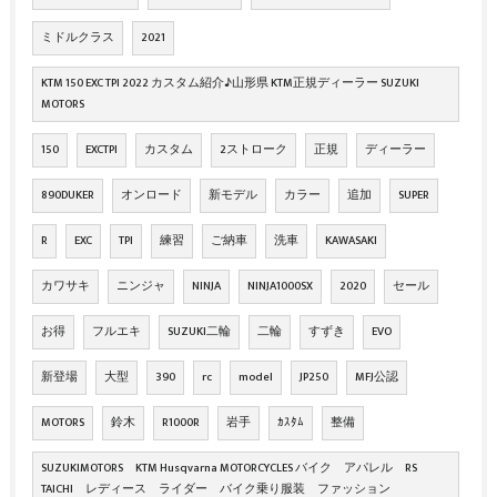
ミドルクラス
2021
KTM 150 EXC TPI 2022 カスタム紹介♪山形県 KTM正規ディーラー SUZUKI
MOTORS
150
EXCTPI
カスタム
2ストローク
正規
ディーラー
890DUKER
オンロード
新モデル
カラー
追加
SUPER
R
EXC
TPI
練習
ご納車
洗車
KAWASAKI
カワサキ
ニンジャ
NINJA
NINJA1000SX
2020
セール
お得
フルエキ
SUZUKI二輪
二輪
すずき
EVO
新登場
大型
390
rc
model
JP250
MFJ公認
MOTORS
鈴木
R1000R
岩手
ｶｽﾀﾑ
整備
SUZUKIMOTORS KTM Husqvarna MOTORCYCLES バイク アパレル RS
TAICHI レディース ライダー バイク乗り服装 ファッション