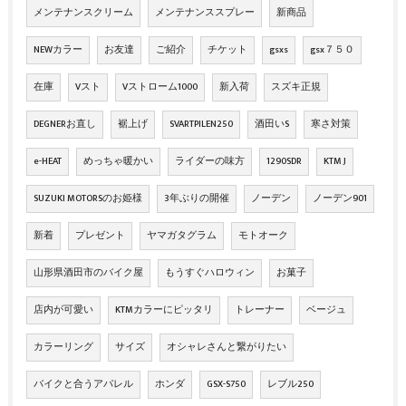
メンテナンスクリーム
メンテナンススプレー
新商品
NEWカラー
お友達
ご紹介
チケット
gsxs
gsx７５０
在庫
Vスト
Vストローム1000
新入荷
スズキ正規
DEGNERお直し
裾上げ
SVARTPILEN250
酒田いS
寒さ対策
e-HEAT
めっちゃ暖かい
ライダーの味方
1290SDR
KTM J
SUZUKI MOTORSのお姫様
3年ぶりの開催
ノーデン
ノーデン901
新着
プレゼント
ヤマガタグラム
モトオーク
山形県酒田市のバイク屋
もうすぐハロウィン
お菓子
店内が可愛い
KTMカラーにピッタリ
トレーナー
ベージュ
カラーリング
サイズ
オシャレさんと繋がりたい
バイクと合うアパレル
ホンダ
GSX-S750
レブル250