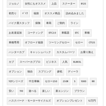
ジョルノ
女性にもオススメ
上品
スクーター
R125
初売り
ﾊﾞｲｸ
福袋
オススメ商品
詰め込みました
バイク屋スタッフ
保険
車両
ご契約
ライン
お友達追加
コーティング
ETC2.0
車載器
ETC
車種
車種専用
オフロード福袋
ツーリングセロー
セロー
CT125
ハンターカブ
キャッシュバック
カスタムパーツ
お乗り換え
カブ
スーパーカブプロ
ビジネス
人気
XL883L
オプション
独自
スプリング
参戦
ディーラ
YZFシリーズ
中古車輌
セロー250
250R
S
1000
RR
安い
110
遊べる
楽しい
新エンジン
ブラウン
ハスクバーナ ・モーターサイクルズ
オプションプレゼント
12万円