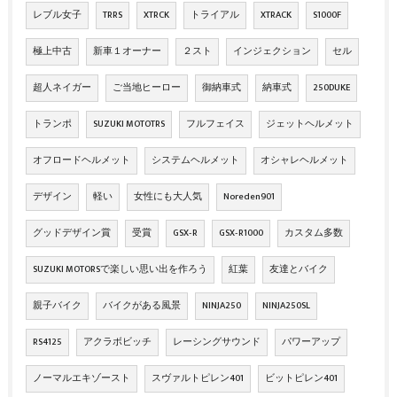
レブル女子
TRRS
XTRCK
トライアル
XTRACK
S1000F
極上中古
新車１オーナー
２スト
インジェクション
セル
超人ネイガー
ご当地ヒーロー
御納車式
納車式
250DUKE
トランポ
SUZUKI MOTOTRS
フルフェイス
ジェットヘルメット
オフロードヘルメット
システムヘルメット
オシャレヘルメット
デザイン
軽い
女性にも大人気
Noreden901
グッドデザイン賞
受賞
GSX‐R
GSX‐R1000
カスタム多数
SUZUKI MOTORSで楽しい思い出を作ろう
紅葉
友達とバイク
親子バイク
バイクがある風景
NINJA250
NINJA250SL
RS4125
アクラボビッチ
レーシングサウンド
パワーアップ
ノーマルエキゾースト
スヴァルトピレン401
ビットピレン401