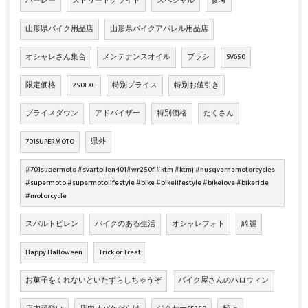
ハーレー
ストリードグライド
スペシャル
参考
山形県バイク用品店
山形県バイクアパレル用品店
オシャレさん集合
メンテナンスオイル
ブラシ
SV650
限定価格
250EXC
特別プライス
特別お値引き
プライスダウン
アドバイザー
特別価格
たくさん
701SUPERMOTO
県外
#701supermoto #svartpilen401#wr250f #ktm #ktmj #husqvarnamotorcycles
#supermoto #supermotolifestyle #bike #bikelifestyle #bikelove #bikeride
#motorcycle
スバルトピレン
バイクのある生活
オシャレフォト
綺麗
Happy Halloween
Trick or Treat
お菓子をくれないといたずらしちゃうぞ
バイク屋さんのハロウィン