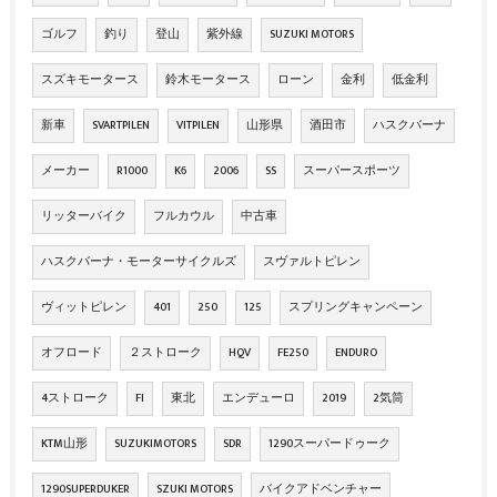
ゴルフ
釣り
登山
紫外線
SUZUKI MOTORS
スズキモータース
鈴木モータース
ローン
金利
低金利
新車
SVARTPILEN
VITPILEN
山形県
酒田市
ハスクバーナ
メーカー
R1000
K6
2006
SS
スーパースポーツ
リッターバイク
フルカウル
中古車
ハスクバーナ・モーターサイクルズ
スヴァルトピレン
ヴィットピレン
401
250
125
スプリングキャンペーン
オフロード
２ストローク
HQV
FE250
ENDURO
4ストローク
FI
東北
エンデューロ
2019
2気筒
KTM山形
SUZUKIMOTORS
SDR
1290スーパードゥーク
1290SUPERDUKER
SZUKI MOTORS
バイクアドベンチャー