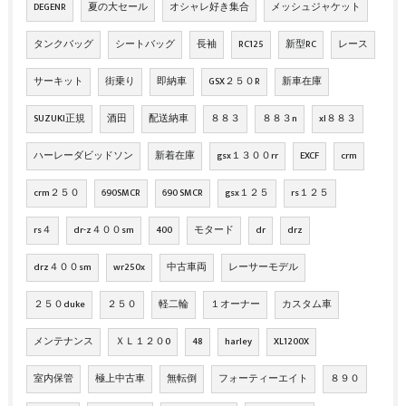
DEGENR
夏の大セール
オシャレ好き集合
メッシュジャケット
タンクバッグ
シートバッグ
長袖
RC125
新型RC
レース
サーキット
街乗り
即納車
GSX２５０R
新車在庫
SUZUKI正規
酒田
配送納車
８８３
８８３n
xl８８３
ハーレーダビッドソン
新着在庫
gsx１３００rr
EXCF
crm
crm２５０
690SMCR
690 SMCR
gsx１２５
rs１２５
rs４
dr-z４００sm
400
モタード
dr
drz
drz４００sm
wr250x
中古車両
レーサーモデル
２５０duke
２５０
軽二輪
１オーナー
カスタム車
メンテナンス
ＸＬ１２０0
48
harley
XL1200X
室内保管
極上中古車
無転倒
フォーティーエイト
８９０