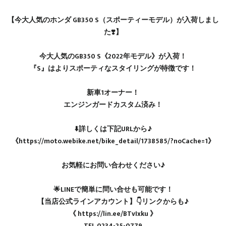
【今大人気のホンダ GB350 S（スポーティーモデル）が入荷しまし
た❣️】
今大人気のGB350 S《2022年モデル》が入荷！
『S』はよりスポーティなスタイリングが特徴です！
新車1オーナー！
エンジンガードカスタム済み！
⬇️詳しくは下記URLから♪
《https://moto.webike.net/bike_detail/1738585/?noCache=1》
お気軽にお問い合わせください♪
🌟LINEで簡単に問い合せも可能です！
【当店公式ラインアカウント】👇リンクからも♪
《 https://lin.ee/BTvIxku 》
TEL 0234-25-0779