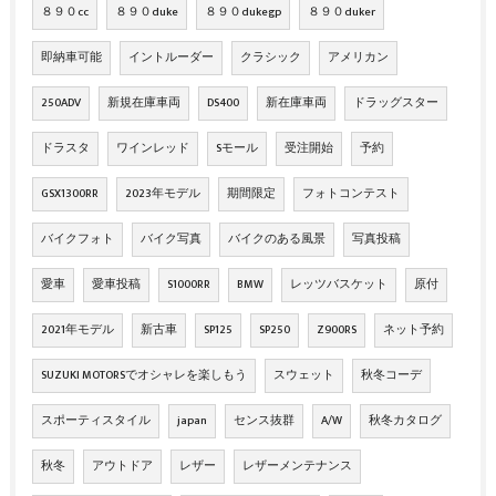
８９０cc
８９０duke
８９０dukegp
８９０duker
即納車可能
イントルーダー
クラシック
アメリカン
250ADV
新規在庫車両
DS400
新在庫車両
ドラッグスター
ドラスタ
ワインレッド
Sモール
受注開始
予約
GSX1300RR
2023年モデル
期間限定
フォトコンテスト
バイクフォト
バイク写真
バイクのある風景
写真投稿
愛車
愛車投稿
S1000RR
BMW
レッツバスケット
原付
2021年モデル
新古車
SP125
SP250
Z900RS
ネット予約
SUZUKI MOTORSでオシャレを楽しもう
スウェット
秋冬コーデ
スポーティスタイル
japan
センス抜群
A/W
秋冬カタログ
秋冬
アウトドア
レザー
レザーメンテナンス