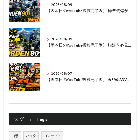
2026/08/09
【🌟本日のYouTube投稿完了🌟】 標準装備が凄い!!1オーナー・無転倒の極上中古車🔥 「NORDEN 901 EXPEDITION」が入荷いたしました✨ 【Husqvarna Motorcycles山形】
2026/08/09
【🌟本日のYouTube投稿完了🌟】 旅好き必見🔥!!カスタム満載の極上中古車！ 「NORDEN 901」が入荷いたしました✨【Husqvarna Motorcycles山形】
2026/08/07
【🌟本日のYouTube投稿完了🌟】 🔥390 ADVENTURE R × KTM山形 オリジナルデカール仕様誕生🔥
タグ
Tags
山形
バイク
コンセプト