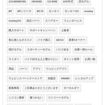
250 ADVENTURE
390 DUKE
125 DUKE
2021年式
旧モデル
MT
MTシリーズ
MT-10
モンキー
モンキー125
monkey
monkey125
純正パーツ
スペアキー
フェンダーレス
購入サポート
サポートキャンペーン
上級者
初心者にもオススメ
バイク購入
GB350
新車1オーナー
現行モデル
スポーティーモデル
バイク好き
在庫一掃セール
ライダー
バイク好きな人と繋がりたい
ポイント使用
お買い物
用品
パーツ
アプリ
ウェビックアプリ
ウェビックパートナーストア
加盟店
890ADV
レンタルアップ
新着車両
ご応募ありがとうございます
キーホルダー
シリコン素材
傷つかない
ストリートモデル