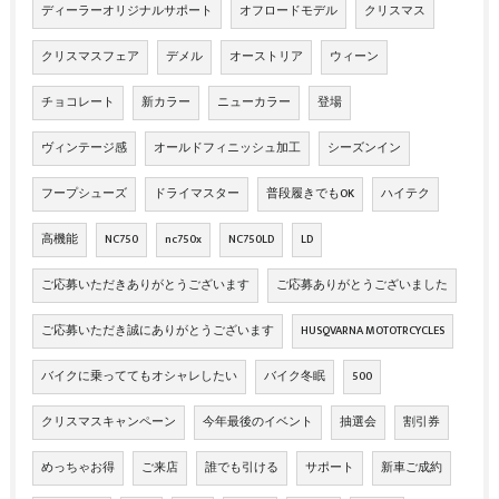
ディーラーオリジナルサポート
オフロードモデル
クリスマス
クリスマスフェア
デメル
オーストリア
ウィーン
チョコレート
新カラー
ニューカラー
登場
ヴィンテージ感
オールドフィニッシュ加工
シーズンイン
フープシューズ
ドライマスター
普段履きでもOK
ハイテク
高機能
NC750
nc750x
NC750LD
LD
ご応募いただきありがとうございます
ご応募ありがとうございました
ご応募いただき誠にありがとうございます
HUSQVARNA MOTOTRCYCLES
バイクに乗っててもオシャレしたい
バイク冬眠
500
クリスマスキャンペーン
今年最後のイベント
抽選会
割引券
めっちゃお得
ご来店
誰でも引ける
サポート
新車ご成約