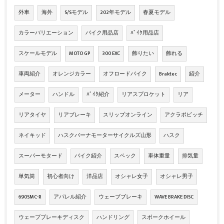
外車
海外
S/Sモデル
202年モデル
春夏モデル
カラーバリエーション
バイク用品店
ﾊﾞｲｸ用品店
スケールモデル
MOTO GP
300 EXC
飾りたい
飾れる
車両紹介
オレンジカラー
オフロードバイク
Braktec
紹介
メーター
ハンドル
ﾊﾞｲｸ紹介
リアスプロケット
リア
リアタイヤ
リアブレーキ
スリップオンライン
アクラポビッチ
ネイキッド
ハスクバーナモーターサイクルズ山形
ハスク
スーパーモタード
バイク紹介
スペック
車体重量
排気量
単気筒
初心者向け
洋品店
オシャレ女子
オシャレ男子
690SMC-R
アパレル紹介
ウェーブブレーキ
WAVE BRAKE DISC
ウェーブブレーキディスク
ハンドリング
スポークホイール