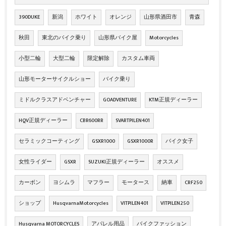
390DUKE
新潟
ホワイト
オレンジ
山形県酒田市
青森
秋田
東北のバイク乗り
山形県バイク屋
Motorcycles
小型二輪
大型二輪
限定解除
カスタム車両
山形モーターサイクルショー
バイク乗り
ミドルクラスアドベンチャー
GOADVENTURE
KTM正規ディーラー
HQV正規ディーラー
CBR600RR
SVARTPILEN401
セラミックコーティング
GSXR1000
GSXR1000R
バイク女子
女性ライダー
GSXR
SUZUKI正規ディーラー
オススメ
カーボン
ヨシムラ
マフラー
モータース
納車
CRF250
ショップ
HusqvarnaMotorcycles
VITPILEN401
VITPILEN250
Husqvarna MOTORCYCLES
アパレル用品
バイクファッション