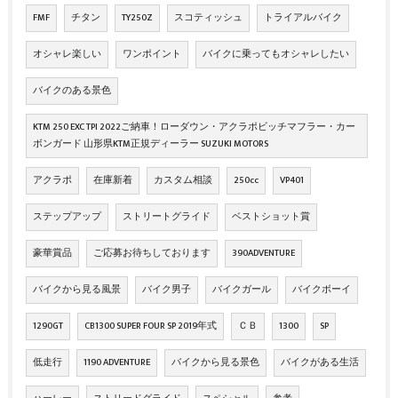
FMF
チタン
TY250Z
スコティッシュ
トライアルバイク
オシャレ楽しい
ワンポイント
バイクに乗ってもオシャレしたい
バイクのある景色
KTM 250 EXC TPI 2022ご納車！ローダウン・アクラポビッチマフラー・カー
ボンガード 山形県KTM正規ディーラー SUZUKI MOTORS
アクラポ
在庫新着
カスタム相談
250cc
VP401
ステップアップ
ストリートグライド
ベストショット賞
豪華賞品
ご応募お待ちしております
390ADVENTURE
バイクから見る風景
バイク男子
バイクガール
バイクボーイ
1290GT
CB1300 SUPER FOUR SP 2019年式
ＣＢ
1300
SP
低走行
1190 ADVENTURE
バイクから見る景色
バイクがある生活