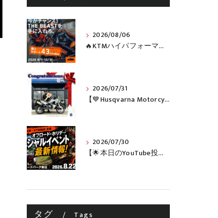
2026/08/06
🔥KTMハイパフォーマンスネイキッドがお得に手に入るチャンス🔥
2026/07/31
【💙Husqvarna Motorcycles / NORDEN 901💙】 ご納車おめでとうございます🎉✨
2026/07/30
【🌟本日のYouTube投稿完了🌟】 🔥田中太一さんをスペシャルゲストに🔥 8月22日(土)オフロード・ホリデー最新情報！！
タグ
Tags