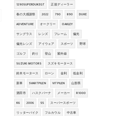
1290SUPERDUKEGT
正規ディーラー
春の大感謝祭
2022
790
890
DUKE
ADVENTURE
オークリー
OAKLEY
サングラス
レンズ
フレーム
偏光
偏光レンズ
アイウェア
スポーツ
野球
ゴルフ
釣り
登山
紫外線
SUZUKI MOTORS
スズキモータース
鈴木モータース
ローン
金利
低金利
新車
SVARTPILEN
VITPILEN
山形県
酒田市
ハスクバーナ
メーカー
R1000
K6
2006
SS
スーパースポーツ
リッターバイク
フルカウル
中古車