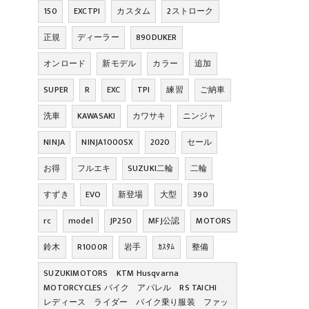
150
EXCTPI
カスタム
2ストローク
正規
ディーラー
890DUKER
オンロード
新モデル
カラー
追加
SUPER
R
EXC
TPI
練習
ご納車
洗車
KAWASAKI
カワサキ
ニンジャ
NINJA
NINJA1000SX
2020
セール
お得
フルエキ
SUZUKI二輪
二輪
すずき
EVO
新登場
大型
390
rc
model
JP250
MFJ公認
MOTORS
鈴木
R1000R
岩手
ｶｽﾀﾑ
整備
SUZUKIMOTORS KTM Husqvarna
MOTORCYCLES バイク アパレル RS TAICHI
レディース ライダー バイク乗り服装 ファッ