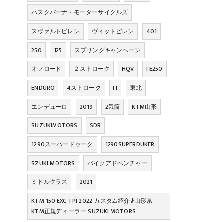
ハスクバーナ・モーターサイクルズ
スヴァルトピレン
ヴィットピレン
401
250
125
スプリングキャンペーン
オフロード
２ストローク
HQV
FE250
ENDURO
4ストローク
FI
東北
エンデューロ
2019
2気筒
KTM山形
SUZUKIMOTORS
SDR
1290スーパードゥーク
1290SUPERDUKER
SZUKI MOTORS
バイクアドベンチャー
ミドルクラス
2021
KTM 150 EXC TPI 2022 カスタム紹介♪山形県
KTM正規ディーラー SUZUKI MOTORS