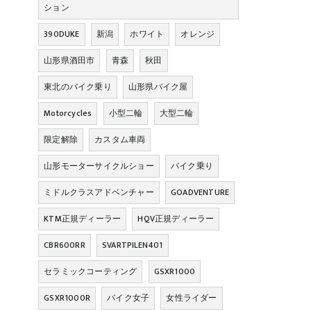
ション
390DUKE
新潟
ホワイト
オレンジ
山形県酒田市
青森
秋田
東北のバイク乗り
山形県バイク屋
Motorcycles
小型二輪
大型二輪
限定解除
カスタム車両
山形モーターサイクルショー
バイク乗り
ミドルクラスアドベンチャー
GOADVENTURE
KTM正規ディーラー
HQV正規ディーラー
CBR600RR
SVARTPILEN401
セラミックコーティング
GSXR1000
GSXR1000R
バイク女子
女性ライダー