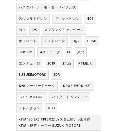
ハスクバーナ・モーターサイクルズ
スヴァルトピレン
ヴィットピレン
401
250
125
スプリングキャンペーン
オフロード
２ストローク
HQV
FE250
ENDURO
4ストローク
FI
東北
エンデューロ
2019
2気筒
KTM山形
SUZUKIMOTORS
SDR
1290スーパードゥーク
1290SUPERDUKER
SZUKI MOTORS
バイクアドベンチャー
ミドルクラス
2021
KTM 150 EXC TPI 2022 カスタム紹介♪山形県
KTM正規ディーラー SUZUKI MOTORS