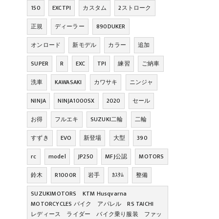
150
EXCTPI
カスタム
2ストローク
正規
ディーラー
890DUKER
オンロード
新モデル
カラー
追加
SUPER
R
EXC
TPI
練習
ご納車
洗車
KAWASAKI
カワサキ
ニンジャ
NINJA
NINJA1000SX
2020
セール
お得
フルエキ
SUZUKI二輪
二輪
すずき
EVO
新登場
大型
390
rc
model
JP250
MFJ公認
MOTORS
鈴木
R1000R
岩手
ｶｽﾀﾑ
整備
SUZUKIMOTORS KTM Husqvarna
MOTORCYCLES バイク アパレル RS TAICHI
レディース ライダー バイク乗り服装 ファッ