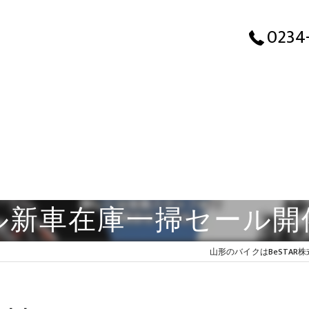
0234
ル新車在庫一掃セール開
山形のバイクはBeSTAR