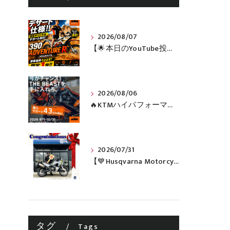
2026/08/07
【🌟本日のYouTube投稿完了🌟】 🔥390 ADVENTURE R × KTM山形 オリジナルデカール仕様誕生🔥
2026/08/06
🔥KTMハイパフォーマンスネイキッドがお得に手に入るチャンス🔥
2026/07/31
【💙Husqvarna Motorcycles / NORDEN 901💙】 ご納車おめでとうございます🎉✨
タグ
Tags