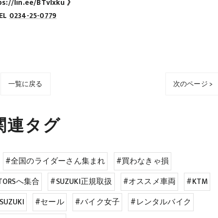
s://lin.ee/BTvIxku 》
EL
0234-25-0779
一覧に戻る
次のページ >
関連タグ
#全国のライダーさん集まれ
#買わなきゃ損
OTORSへ集合
#SUZUKI正規取扱
#オススメ車両
#KTM
SUZUKI
#セール
#バイク女子
#レンタルバイク