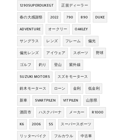
1290SUPERDUKEGT
正規ディーラー
春の大感謝祭
2022
790
890
DUKE
ADVENTURE
オークリー
OAKLEY
サングラス
レンズ
フレーム
偏光
偏光レンズ
アイウェア
スポーツ
野球
ゴルフ
釣り
登山
紫外線
SUZUKI MOTORS
スズキモータース
鈴木モータース
ローン
金利
低金利
新車
SVARTPILEN
VITPILEN
山形県
酒田市
ハスクバーナ
メーカー
R1000
K6
2006
SS
スーパースポーツ
リッターバイク
フルカウル
中古車