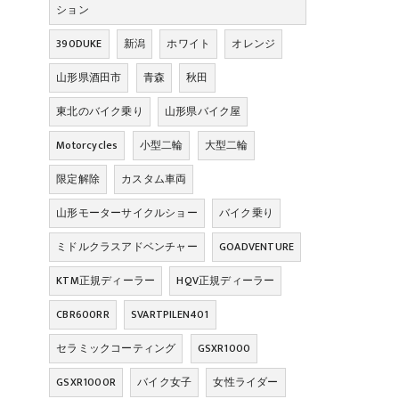
ション
390DUKE
新潟
ホワイト
オレンジ
山形県酒田市
青森
秋田
東北のバイク乗り
山形県バイク屋
Motorcycles
小型二輪
大型二輪
限定解除
カスタム車両
山形モーターサイクルショー
バイク乗り
ミドルクラスアドベンチャー
GOADVENTURE
KTM正規ディーラー
HQV正規ディーラー
CBR600RR
SVARTPILEN401
セラミックコーティング
GSXR1000
GSXR1000R
バイク女子
女性ライダー