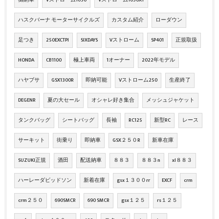
ハスクバーナ モーターサイクルズ
カスタム紹介
ローダウン
足つき
250EXCTPI
SIXDAYS
Vストローム
SP401
正規取扱
HONDA
CB1100
極上車両
1オーナー
2022年モデル
ハヤブサ
GSX1300R
即納可能
Vストローム250
生産終了
DEGENR
夏の大セール
オシャレ好き集合
メッシュジャケット
タンクバッグ
シートバッグ
長袖
RC125
新型RC
レース
サーキット
街乗り
即納車
GSX２５０R
新車在庫
SUZUKI正規
酒田
配送納車
８８３
８８３n
xl８８３
ハーレーダビッドソン
新着在庫
gsx１３００rr
EXCF
crm
crm２５０
690SMCR
690 SMCR
gsx１２５
rs１２５