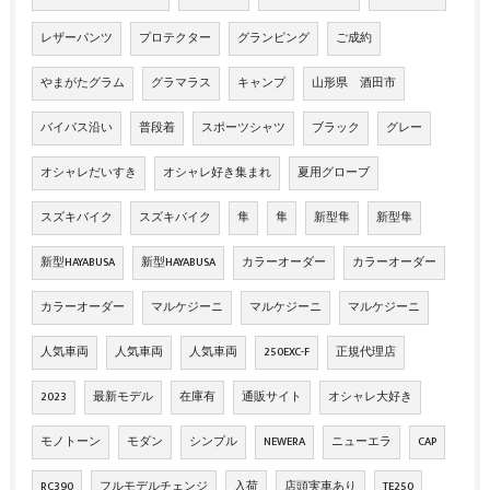
レザーパンツ
プロテクター
グランピング
ご成約
やまがたグラム
グラマラス
キャンプ
山形県 酒田市
バイパス沿い
普段着
スポーツシャツ
ブラック
グレー
オシャレだいすき
オシャレ好き集まれ
夏用グローブ
スズキバイク
スズキバイク
隼
隼
新型隼
新型隼
新型HAYABUSA
新型HAYABUSA
カラーオーダー
カラーオーダー
カラーオーダー
マルケジーニ
マルケジーニ
マルケジーニ
人気車両
人気車両
人気車両
250EXC-F
正規代理店
2023
最新モデル
在庫有
通販サイト
オシャレ大好き
モノトーン
モダン
シンプル
NEWERA
ニューエラ
CAP
RC390
フルモデルチェンジ
入荷
店頭実車あり
TE250