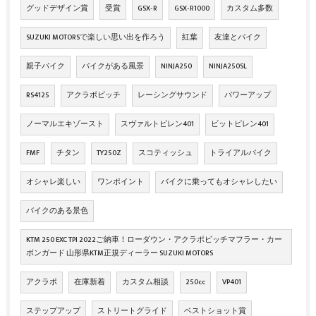
グッドデザイン賞
受賞
GSX‐R
GSX‐R1000
カスタム多数
SUZUKI MOTORSで楽しい思い出を作ろう
紅葉
友達とバイク
親子バイク
バイクがある風景
NINJA250
NINJA250SL
RS4125
アクラボビッチ
レーシングサウンド
パワーアップ
ノーマルエキゾースト
スヴァルトピレン401
ビットピレン401
FMF
チタン
TY250Z
スコティッシュ
トライアルバイク
オシャレ楽しい
ワンポイント
バイクに乗ってもオシャレしたい
バイクのある景色
KTM 250 EXC TPI 2022ご納車！ローダウン・アクラポビッチマフラー・カー
ボンガード 山形県KTM正規ディーラー SUZUKI MOTORS
アクラポ
在庫新着
カスタム相談
250cc
VP401
ステップアップ
ストリートグライド
ベストショット賞