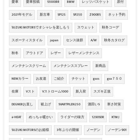
愛車
愛車投稿
S1000RR
BMW
レッツバスケット
原付
2021年モデル
新古車
SP125
SP250
Z900RS
ネット予約
SUZUKI MOTORSでオシャレを楽しもう
スウェット
秋冬コーデ
スポーティスタイル
japan
センス抜群
A/W
秋冬カタログ
秋冬
アウトドア
レザー
レザーメンテナンス
メンテナンスクリーム
メンテナンススプレー
新商品
NEWカラー
お友達
ご紹介
チケット
gsxs
gsx７５０
在庫
Vスト
Vストローム1000
新入荷
スズキ正規
DEGNERお直し
裾上げ
SVARTPILEN250
酒田いS
寒さ対策
e-HEAT
めっちゃ暖かい
ライダーの味方
1290SDR
KTM J
SUZUKI MOTORSのお姫様
3年ぶりの開催
ノーデン
ノーデン901