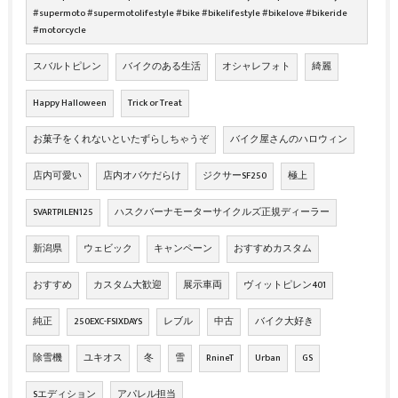
#supermoto #supermotolifestyle #bike #bikelifestyle #bikelove #bikeride
#motorcycle
スバルトピレン
バイクのある生活
オシャレフォト
綺麗
Happy Halloween
Trick or Treat
お菓子をくれないといたずらしちゃうぞ
バイク屋さんのハロウィン
店内可愛い
店内オバケだらけ
ジクサーSF250
極上
SVARTPILEN125
ハスクバーナモーターサイクルズ正規ディーラー
新潟県
ウェビック
キャンペーン
おすすめカスタム
おすすめ
カスタム大歓迎
展示車両
ヴィットピレン401
純正
250EXC-FSIXDAYS
レブル
中古
バイク大好き
除雪機
ユキオス
冬
雪
RnineT
Urban
GS
Sエディション
アパレル担当