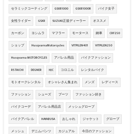
セラミックコーティング
GSXR1000
GSXR1000R
バイク女子
女性ライダー
GSXR
SUZUKI正規ディーラー
オススメ
カーボン
ヨシムラ
マフラー
モータース
納車
CRF250
ショップ
HusqvarnaMotorcycles
VITPILEN401
VITPILEN250
Husqvarna MOTORCYCLES
アパレル用品
バイクファッション
RS TAICHI
DEGNER
HJC
コロニル
レンタルバイク
モトオークレンタル
オシャレさん集まれ
メンズ
レディース
ファッション
シューズ
ブーツ
ファッション好き
バイクコーデ
アパレル用品店
メッシュグローブ
バイクアパレル
HAYABUSA
おしゃれ
ジャケット
グローブ
メッシュ
デニムパンツ
カジュアル
今日のファッション