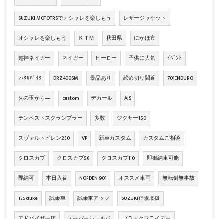
SUZUKI MOTOTRSでオシャレを楽しもう
レザージャケット
オシャレを楽しもう
ＫＴＭ
秋田県
にかほ市
超神ネイガー
ネイガー
ヒーロー
子供に人気
ｲﾍﾞﾝﾄ
ﾚﾝﾀﾙﾊﾞｲｸ
DRZ400SM
景品あり
締め切り間近
701ENDURO
火の玉から―
custom
デカール
AJS
テンペストスクランブラー
多数
ジクサー150
スヴァルトピレン250
VP
新車カスタム
カスタムご相談
クロスカブ
クロスカブ50
クロスカブ110
即御納車可能
即納可
本日入荷
NORDEN 901
オススメ車両
無転倒無事故
125duke
試乗車
試乗車アップ
SUZUKI正規取扱
アドバイザー店
スーパーシェルパ
ブラックフライデー