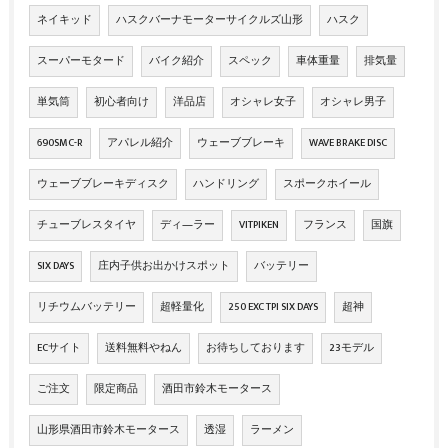
ネイキッド
ハスクバーナモーターサイクルズ山形
ハスク
スーパーモタード
バイク紹介
スペック
車体重量
排気量
単気筒
初心者向け
洋品店
オシャレ女子
オシャレ男子
690SMC-R
アパレル紹介
ウェーブブレーキ
WAVE BRAKE DISC
ウェーブブレーキディスク
ハンドリング
スポークホイール
チューブレスタイヤ
ディ―ラー
VITPIKEN
フランス
国旗
SIX DAYS
庄内子供お出かけスポット
バッテリー
リチウムバッテリー
超軽量化
250 EXC TPI SIX DAYS
超神
ECサイト
送料無料やねん
お待ちしております
23モデル
ご注文
限定商品
酒田市鈴木モータース
山形県酒田市鈴木モータース
透湿
ラーメン