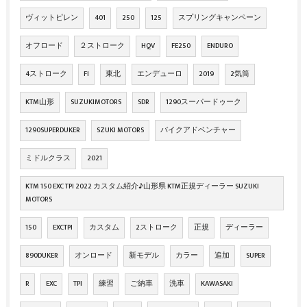
ヴィットピレン
401
250
125
スプリングキャンペーン
オフロード
２ストローク
HQV
FE250
ENDURO
4ストローク
FI
東北
エンデューロ
2019
2気筒
KTM山形
SUZUKIMOTORS
SDR
1290スーパードゥーク
1290SUPERDUKER
SZUKI MOTORS
バイクアドベンチャー
ミドルクラス
2021
KTM 150 EXC TPI 2022 カスタム紹介♪山形県 KTM正規ディーラー SUZUKI
MOTORS
150
EXCTPI
カスタム
2ストローク
正規
ディーラー
890DUKER
オンロード
新モデル
カラー
追加
SUPER
R
EXC
TPI
練習
ご納車
洗車
KAWASAKI