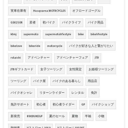
実車在庫有
Husqvarna MOTRCYCLES
オフロードゴーグル
GSX250R
若者
初バイク
バイクライフ
バイク用品
ktmj
supermoto
supermotolifestyle
bike
bikelifestyle
bikelove
bikeride
motorcycle
バイクが好きな人と繋がりたい
rstaichi
アドベンチャー
アドベンチャーフェア
JTB
JTBギフトカード
女子ツーリング
女性限定
お姫様ツーリング
ツーリング
バイク屋
バイクのある暮らし
用品店
バイクオシャレ
リターンライダー
レンタル
免許
免許サポート
初心者
初心者ライダー
GP
バイクショップ
新発売
890DUKEGP
夏のセール
夏物
半袖
小物
御納車
Vストローム1050
Vストローム1050XT