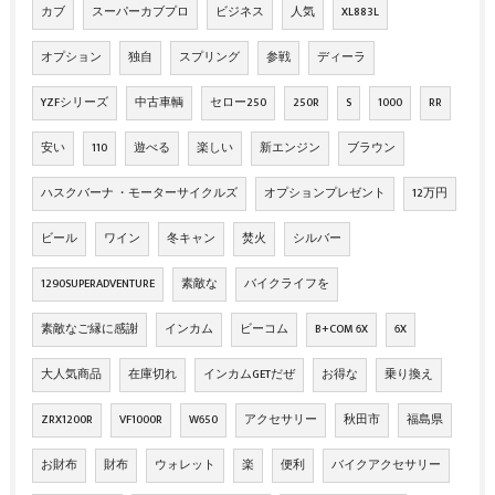
カブ
スーパーカブプロ
ビジネス
人気
XL883L
オプション
独自
スプリング
参戦
ディーラ
YZFシリーズ
中古車輌
セロー250
250R
S
1000
RR
安い
110
遊べる
楽しい
新エンジン
ブラウン
ハスクバーナ ・モーターサイクルズ
オプションプレゼント
12万円
ビール
ワイン
冬キャン
焚火
シルバー
1290SUPERADVENTURE
素敵な
バイクライフを
素敵なご縁に感謝
インカム
ビーコム
B+COM 6X
6X
大人気商品
在庫切れ
インカムGETだぜ
お得な
乗り換え
ZRX1200R
VF1000R
W650
アクセサリー
秋田市
福島県
お財布
財布
ウォレット
楽
便利
バイクアクセサリー