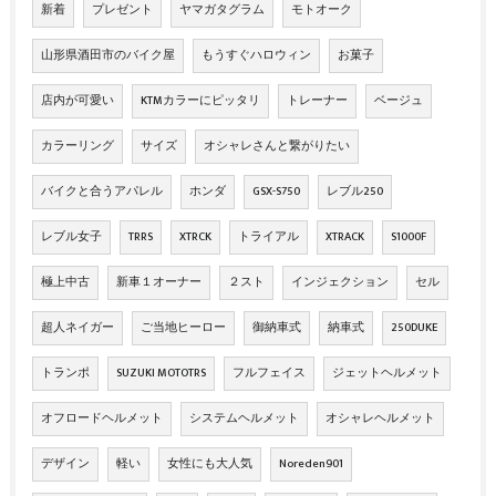
新着
プレゼント
ヤマガタグラム
モトオーク
山形県酒田市のバイク屋
もうすぐハロウィン
お菓子
店内が可愛い
KTMカラーにピッタリ
トレーナー
ベージュ
カラーリング
サイズ
オシャレさんと繋がりたい
バイクと合うアパレル
ホンダ
GSX-S750
レブル250
レブル女子
TRRS
XTRCK
トライアル
XTRACK
S1000F
極上中古
新車１オーナー
２スト
インジェクション
セル
超人ネイガー
ご当地ヒーロー
御納車式
納車式
250DUKE
トランポ
SUZUKI MOTOTRS
フルフェイス
ジェットヘルメット
オフロードヘルメット
システムヘルメット
オシャレヘルメット
デザイン
軽い
女性にも大人気
Noreden901