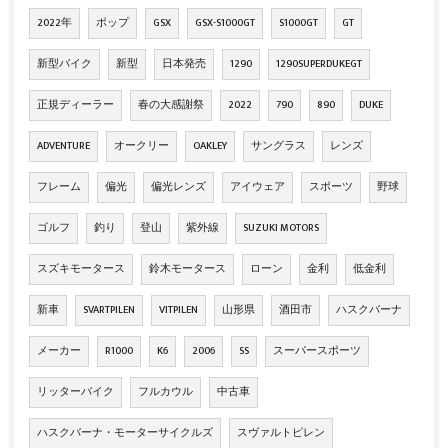
2022年
ポップ
GSX
GSX-S1000GT
S1000GT
GT
新型バイク
新型
日本発売
1290
1290SUPERDUKEGT
正規ディーラー
春の大感謝祭
2022
790
890
DUKE
ADVENTURE
オークリー
OAKLEY
サングラス
レンズ
フレーム
偏光
偏光レンズ
アイウェア
スポーツ
野球
ゴルフ
釣り
登山
紫外線
SUZUKI MOTORS
スズキモータース
鈴木モータース
ローン
金利
低金利
新車
SVARTPILEN
VITPILEN
山形県
酒田市
ハスクバーナ
メーカー
R1000
K6
2006
SS
スーパースポーツ
リッターバイク
フルカウル
中古車
ハスクバーナ・モーターサイクルズ
スヴァルトピレン