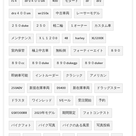
rs４
dr-z４００sm
400
モタード
dr
drz
drz４００sm
wr250x
中古車両
レーサーモデル
２５０duke
２５０
軽二輪
１オーナー
カスタム車
メンテナンス
ＸＬ１２０0
48
harley
XL1200X
室内保管
極上中古車
無転倒
フォーティーエイト
８９０
８９０cc
８９０duke
８９０dukegp
８９０duker
即納車可能
イントルーダー
クラシック
アメリカン
250ADV
新規在庫車両
DS400
新在庫車両
ドラッグスター
ドラスタ
ワインレッド
Sモール
受注開始
予約
GSX1300RR
2023年モデル
期間限定
フォトコンテスト
バイクフォト
バイク写真
バイクのある風景
写真投稿