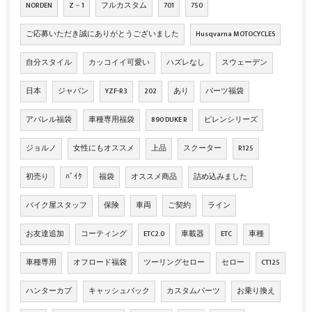
NORDEN
Z－1
フルカスタム
701
750
ご応募いただき誠にありがとうございました
Husqvarna MOTOCYCLES
自分スタイル
カッコイイ可愛い
ハズレなし
スウェーデン
日本
ジャパン
YZF-R3
202
あり
パーツ福袋
アパレル福袋
車種専用福袋
890 DUKE R
ピレンシリーズ
ジョルノ
女性にもオススメ
上品
スクーター
R125
初売り
ﾊﾞｲｸ
福袋
オススメ商品
詰め込みました
バイク屋スタッフ
保険
車両
ご契約
ライン
お友達追加
コーティング
ETC2.0
車載器
ETC
車種
車種専用
オフロード福袋
ツーリングセロー
セロー
CT125
ハンターカブ
キャッシュバック
カスタムパーツ
お乗り換え