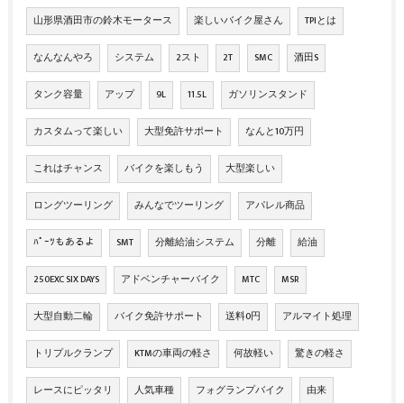
山形県酒田市の鈴木モータース
楽しいバイク屋さん
TPIとは
なんなんやろ
システム
2スト
2T
SMC
酒田S
タンク容量
アップ
9L
11.5L
ガソリンスタンド
カスタムって楽しい
大型免許サポート
なんと10万円
これはチャンス
バイクを楽しもう
大型楽しい
ロングツーリング
みんなでツーリング
アパレル商品
ﾊﾟｰﾂもあるよ
SMT
分離給油システム
分離
給油
250EXC SIX DAYS
アドベンチャーバイク
MTC
MSR
大型自動二輪
バイク免許サポート
送料0円
アルマイト処理
トリプルクランプ
KTMの車両の軽さ
何故軽い
驚きの軽さ
レースにピッタリ
人気車種
フォグランプバイク
由来