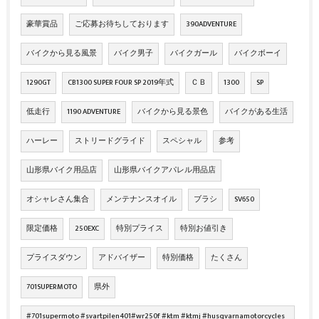
豪華賞品
ご応募お待ちしております
390ADVENTURE
バイクから見る風景
バイク男子
バイクガール
バイクボーイ
1290GT
CB1300 SUPER FOUR SP 2019年式
ＣＢ
1300
SP
低走行
1190 ADVENTURE
バイクから見る景色
バイクがある生活
ハーレー
ストリードグライド
スペシャル
参考
山形県バイク用品店
山形県バイクアパレル用品店
オシャレさん集合
メンテナンスオイル
ブラシ
SV650
限定価格
250EXC
特別プライス
特別お値引き
プライスダウン
アドバイザー
特別価格
たくさん
701SUPERMOTO
県外
#701supermoto #svartpilen401#wr250f #ktm #ktmj #husqvarnamotorcycles