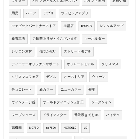
ライダー
バイク好きな人と繋がりたい
ポイント使用
お買い物
用品
パーツ
アプリ
ウェビックアプリ
ウェビックパートナーストア
加盟店
890ADV
レンタルアップ
新着車両
ご応募ありがとうございます
キーホルダー
シリコン素材
傷つかない
ストリートモデル
ディーラーオリジナルサポート
オフロードモデル
クリスマス
クリスマスフェア
デメル
オーストリア
ウィーン
チョコレート
新カラー
ニューカラー
登場
ヴィンテージ感
オールドフィニッシュ加工
シーズンイン
フープシューズ
ドライマスター
普段履きでもOK
ハイテク
高機能
NC750
nc750x
NC750LD
LD