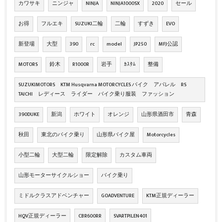
カワサキ
ニンジャ
NINJA
NINJA1000SX
2020
セール
お得
フルエキ
SUZUKI二輪
二輪
すずき
EVO
新登場
大型
390
rc
model
JP250
MFJ公認
MOTORS
鈴木
R1000R
岩手
ｶｽﾀﾑ
整備
SUZUKIMOTORS KTM Husqvarna MOTORCYCLES バイク アパレル RS
TAICHI レディース ライダー バイク乗り服装 ファッション
390DUKE
新潟
ホワイト
オレンジ
山形県酒田市
青森
秋田
東北のバイク乗り
山形県バイク屋
Motorcycles
小型二輪
大型二輪
限定解除
カスタム車両
山形モーターサイクルショー
バイク乗り
ミドルクラスアドベンチャー
GOADVENTURE
KTM正規ディーラー
HQV正規ディーラー
CBR600RR
SVARTPILEN401