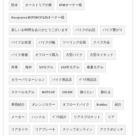
防水
オーストリアの夜
KTMオーナー様
Husqvarna MOTORCYCLESオーナー様
楽しいお時間をありがとうございます
バイクのお話
バイク繋がり
バイクお友達
バイクの輪
ツーリング企画
クイズ大会
バイク春服
オフロード購入
大型バイク
大型ネイキッド
外車
海外
S/Sモデル
202年モデル
春夏モデル
カラーバリエーション
バイク用品店
ﾊﾞｲｸ用品店
スケールモデル
MOTO GP
300 EXC
飾りたい
飾れる
車両紹介
オレンジカラー
オフロードバイク
Braktec
紹介
メーター
ハンドル
ﾊﾞｲｸ紹介
リアスプロケット
リア
リアタイヤ
リアブレーキ
スリップオンライン
アクラポビッチ