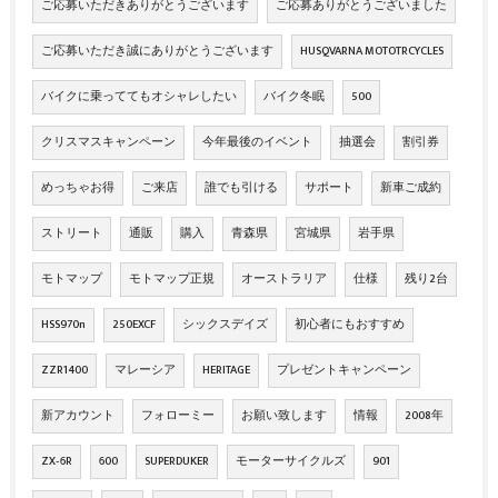
ご応募いただきありがとうございます
ご応募ありがとうございました
ご応募いただき誠にありがとうございます
HUSQVARNA MOTOTRCYCLES
バイクに乗っててもオシャレしたい
バイク冬眠
500
クリスマスキャンペーン
今年最後のイベント
抽選会
割引券
めっちゃお得
ご来店
誰でも引ける
サポート
新車ご成約
ストリート
通販
購入
青森県
宮城県
岩手県
モトマップ
モトマップ正規
オーストラリア
仕様
残り2台
HSS970n
250EXCF
シックスデイズ
初心者にもおすすめ
ZZR1400
マレーシア
HERITAGE
プレゼントキャンペーン
新アカウント
フォローミー
お願い致します
情報
2008年
ZX‐6R
600
SUPERDUKER
モーターサイクルズ
901