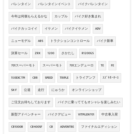
バレンタイン
バレンタインイベント
バイクバレンタイン
今年は何個もらえるかな
カップル
バイク好き集まれ
バイクカッコイイ
イケメン
バイクイケメン
ADV
ニューモデル
ABS
トラクションコントロール
バイク新車
決算セール
ZRX
1200
さかたし
R1200GS
701スーパーモト
スーパーモト
701エンデューロ
TE
FE
150EXC TPI
CBR
SPEED
TRIPLE
トライアンフ
ｽｽﾞｷﾓｰﾀｰｽ
SX-F
公道
走行
にゅうか
オンラインショップ
ご注文お待ちしております
バイクに乗っててもオシャレを楽しみたい
新型アドベンチャー
バイクデビュー
VITPILEN701
中古車入荷
CB1000R
CB400SF
CB
ADVENTRE
ファイナルエディション