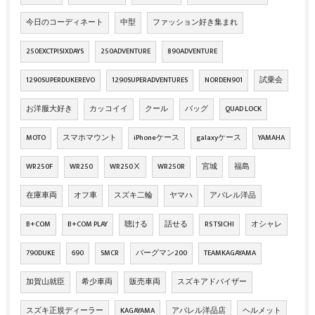
今日のコーディネート
中型
ファッション好き集まれ
250EXCTPISIXDAYS
250ADVENTURE
890ADVENTURE
1290SUPERDUKEREVO
1290SUPERADVENTURES
NORDEN901
試乗会
お洋服大好き
カッコイイ
クール
バッグ
QUAD LOCK
MOTO
スマホマウント
iPhoneケース
galaxyケース
YAMAHA
WR250F
WR250
WR250Ⅹ
WR250R
宮城
福島
在庫車両
オフ車
スズキ二輪
ヤマハ
アパレル洋品
B+COM
B+COM PLAY
聴ける
話せる
RS TSICHI
オシャレ
790DUKE
690
SMCR
バーグマン200
TEAMKAGAYAMA
加賀山就臣
希少車両
販売車両
スズキアドバイザー
スズキ正規ディーラー
KAGAYAMA
アパレル洋品店
ヘルメット