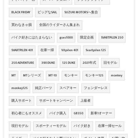
BLACK FRIDAY
ビッグなSAIL
SUZUKI MOTORSへ集合
買わなきゃ損
全国のライダーさん集まれ
バイク好きにはたまらない
gsxs1000
限定企画
SVARTPILEN 250
SVARTPILEN 401
在庫一掃
Vitpilen 401
Svartpilen 125
250 ADVENTURE
390 DUKE
125 DUKE
2021年式
旧モデル
MT
MTシリーズ
MT-10
モンキー
モンキー125
monkey
monkey125
純正パーツ
スペアキー
フェンダーレス
購入サポート
サポートキャンペーン
上級者
初心者にもオススメ
バイク購入
GB350
新車1オーナー
現行モデル
スポーティーモデル
バイク好き
在庫一掃セール