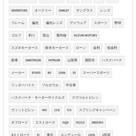
ADVENTURE
オークリー
OAKLEY
サングラス
レンズ
フレーム
偏光
偏光レンズ
アイウェア
スポーツ
野球
ゴルフ
釣り
登山
紫外線
SUZUKI MOTORS
スズキモータース
鈴木モータース
ローン
金利
低金利
新車
SVARTPILEN
VITPILEN
山形県
酒田市
ハスクバーナ
メーカー
R1000
K6
2006
SS
スーパースポーツ
リッターバイク
フルカウル
中古車
ハスクバーナ・モーターサイクルズ
スヴァルトピレン
ヴィットピレン
401
250
125
スプリングキャンペーン
オフロード
２ストローク
HQV
FE250
ENDURO
4ストローク
FI
東北
エンデューロ
2019
2気筒