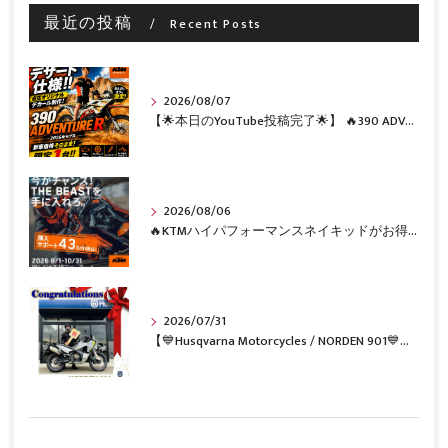
最近の投稿
Recent Posts
2026/08/07
【🌟本日のYouTube投稿完了🌟】 🔥390 ADVENTURE R × KTM山形 オリジナルデカール仕様誕生🔥
2026/08/06
🔥KTMハイパフォーマンスネイキッドがお得に手に入るチャンス🔥
2026/07/31
【💙Husqvarna Motorcycles / NORDEN 901💙】 ご納車おめでとうございます🎉✨