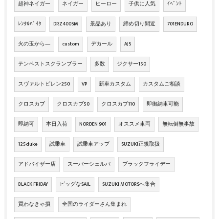
超神ネイガー
ネイガー
ヒーロー
子供に人気
ｲﾍﾞﾝﾄ
ﾚﾝﾀﾙﾊﾞｲｸ
DRZ400SM
景品あり
締め切り間近
701ENDURO
火の玉から―
custom
デカール
AJS
テンペストスクランブラー
多数
ジクサー150
スヴァルトピレン250
VP
新車カスタム
カスタムご相談
クロスカブ
クロスカブ50
クロスカブ110
即御納車可能
即納可
本日入荷
NORDEN 901
オススメ車両
無転倒無事故
125duke
試乗車
試乗車アップ
SUZUKI正規取扱
アドバイザー店
スーパーシェルパ
ブラックフライデー
BLACK FRIDAY
ビッグなSAIL
SUZUKI MOTORSへ集合
買わなきゃ損
全国のライダーさん集まれ