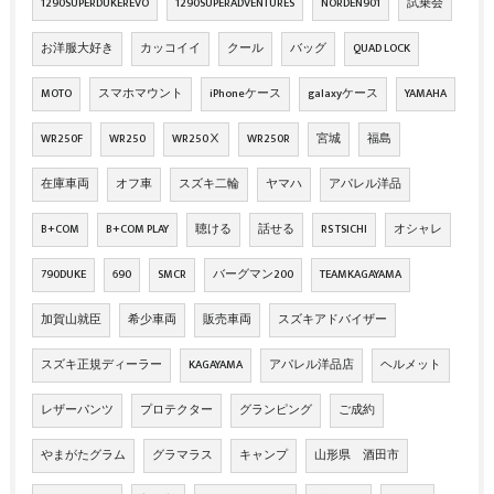
1290SUPERDUKEREVO
1290SUPERADVENTURES
NORDEN901
試乗会
お洋服大好き
カッコイイ
クール
バッグ
QUAD LOCK
MOTO
スマホマウント
iPhoneケース
galaxyケース
YAMAHA
WR250F
WR250
WR250Ⅹ
WR250R
宮城
福島
在庫車両
オフ車
スズキ二輪
ヤマハ
アパレル洋品
B+COM
B+COM PLAY
聴ける
話せる
RS TSICHI
オシャレ
790DUKE
690
SMCR
バーグマン200
TEAMKAGAYAMA
加賀山就臣
希少車両
販売車両
スズキアドバイザー
スズキ正規ディーラー
KAGAYAMA
アパレル洋品店
ヘルメット
レザーパンツ
プロテクター
グランピング
ご成約
やまがたグラム
グラマラス
キャンプ
山形県 酒田市