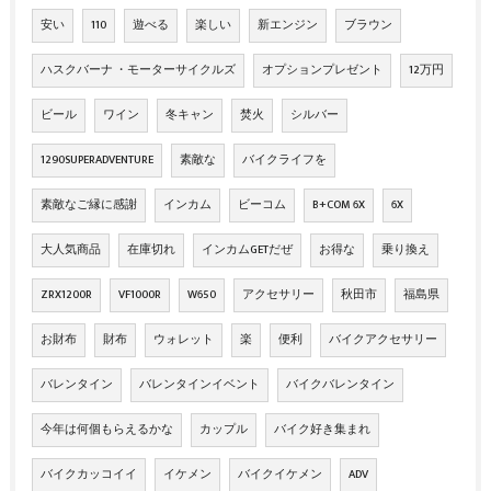
安い
110
遊べる
楽しい
新エンジン
ブラウン
ハスクバーナ ・モーターサイクルズ
オプションプレゼント
12万円
ビール
ワイン
冬キャン
焚火
シルバー
1290SUPERADVENTURE
素敵な
バイクライフを
素敵なご縁に感謝
インカム
ビーコム
B+COM 6X
6X
大人気商品
在庫切れ
インカムGETだぜ
お得な
乗り換え
ZRX1200R
VF1000R
W650
アクセサリー
秋田市
福島県
お財布
財布
ウォレット
楽
便利
バイクアクセサリー
バレンタイン
バレンタインイベント
バイクバレンタイン
今年は何個もらえるかな
カップル
バイク好き集まれ
バイクカッコイイ
イケメン
バイクイケメン
ADV