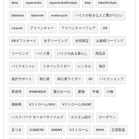
ktmj
supermoto
supermotolifestyle
bike
bikelifestyle
bikelove
bikeride
motorcycle
バイクが好きな人と繋がりたい
rstaichi
アドベンチャー
アドベンチャーフェア
JTB
JTBギフトカード
女子ツーリング
女性限定
お姫様ツーリング
ツーリング
バイク屋
バイクのある暮らし
用品店
バイクオシャレ
リターンライダー
レンタル
免許
免許サポート
初心者
初心者ライダー
GP
バイクショップ
新発売
890DUKEGP
夏のセール
夏物
半袖
小物
御納車
Vストローム1050
Vストローム1050XT
ハスクバーナ モーターサイクルズ
カスタム紹介
ローダウン
足つき
250EXCTPI
SIXDAYS
Vストローム
SP401
正規取扱