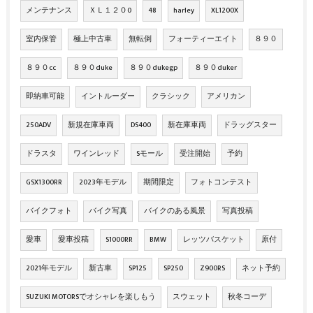
メンテナンス
ＸＬ１２０0
48
harley
XL1200X
室内保管
極上中古車
無転倒
フォーティーエイト
８９０
８９０cc
８９０duke
８９０dukegp
８９０duker
即納車可能
イントルーダー
クラシック
アメリカン
250ADV
新規在庫車両
DS400
新在庫車両
ドラッグスター
ドラスタ
ワインレッド
Sモール
受注開始
予約
GSX1300RR
2023年モデル
期間限定
フォトコンテスト
バイクフォト
バイク写真
バイクのある風景
写真投稿
愛車
愛車投稿
S1000RR
BMW
レッツバスケット
原付
2021年モデル
新古車
SP125
SP250
Z900RS
ネット予約
SUZUKI MOTORSでオシャレを楽しもう
スウェット
秋冬コーデ