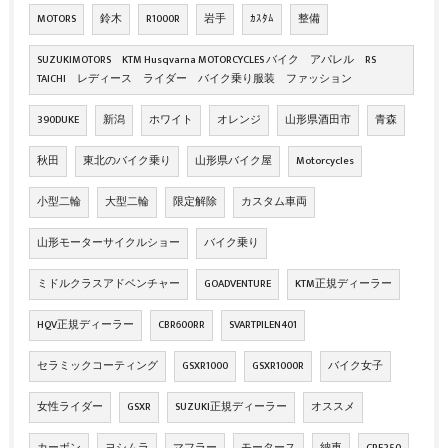
MOTORS
鈴木
R1000R
岩手
ｶｽﾀﾑ
整備
SUZUKIMOTORS KTM Husqvarna MOTORCYCLES バイク アパレル RS
TAICHI レディース ライダー バイク乗り服装 ファッション
390DUKE
新潟
ホワイト
オレンジ
山形県酒田市
青森
秋田
東北のバイク乗り
山形県バイク屋
Motorcycles
小型二輪
大型二輪
限定解除
カスタム車両
山形モーターサイクルショー
バイク乗り
ミドルクラスアドベンチャー
GOADVENTURE
KTM正規ディーラー
HQV正規ディーラー
CBR600RR
SVARTPILEN401
セラミックコーティング
GSXR1000
GSXR1000R
バイク女子
女性ライダー
GSXR
SUZUKI正規ディーラー
オススメ
カーボン
ヨシムラ
マフラー
モータース
納車
CRF250