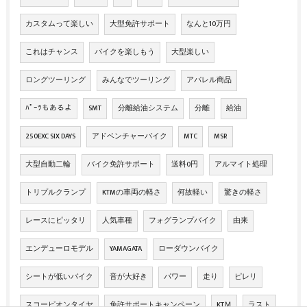
カスタムって楽しい
大型免許サポート
なんと10万円
これはチャンス
バイクを楽しもう
大型楽しい
ロングツーリング
みんなでツーリング
アパレル商品
ﾊﾟｰﾂもあるよ
SMT
分離給油システム
分離
給油
250EXC SIX DAYS
アドベンチャーバイク
MTC
MSR
大型自動二輪
バイク免許サポート
送料0円
アルマイト処理
トリプルクランプ
KTMの車両の軽さ
何故軽い
驚きの軽さ
レースにピッタリ
人気車種
フォグランプバイク
由来
エンデューロモデル
YAMAGATA
ローダウンバイク
シートが低いバイク
音が大好き
パワー
走り
ピレリ
スコーピオンタイヤ
免許サポートキャンペーン
KTＭ
ラスト