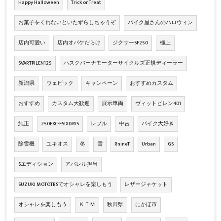
Happy Halloween
Trick or Treat
お菓子をくれないといたずらしちゃうぞ
バイク屋さんのハロウィン
店内可愛い
店内オバケだらけ
ジクサーSF250
極上
SVARTPILEN125
ハスクバーナモーターサイクルズ正規ディーラー
新潟県
ウェビック
キャンペーン
おすすめカスタム
おすすめ
カスタム大歓迎
展示車両
ヴィットピレン401
純正
250EXC-FSIXDAYS
レブル
中古
バイク大好き
除雪機
ユキオス
冬
雪
RnineT
Urban
GS
Sエディション
アパレル担当
SUZUKI MOTOTRSでオシャレを楽しもう
レザージャケット
オシャレを楽しもう
ＫＴＭ
秋田県
にかほ市