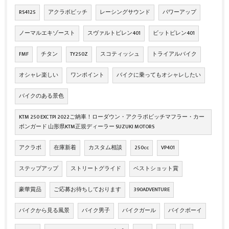
RS4125
アクラボビッチ
レーシングサウンド
パワーアップ
ノーマルエキゾースト
スヴァルトピレン401
ビットピレン401
FMF
チタン
TY250Z
スコティッシュ
トライアルバイク
オシャレ楽しい
ワンポイント
バイクに乗ってもオシャレしたい
バイクのある景色
KTM 250 EXC TPI 2022ご納車！ローダウン・アクラポビッチマフラー・カー
ボンガード 山形県KTM正規ディーラー SUZUKI MOTORS
アクラポ
在庫新着
カスタム相談
250cc
VP401
ステップアップ
ストリートグライド
ベストショット賞
豪華賞品
ご応募お待ちしております
390ADVENTURE
バイクから見る風景
バイク男子
バイクガール
バイクボーイ