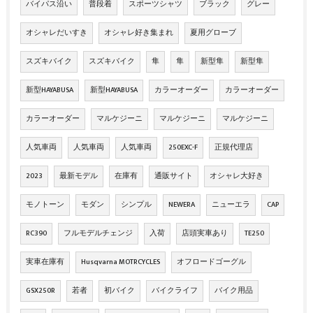
バイパス沿い
普段着
スポーツシャツ
ブラック
グレー
オシャレだいすき
オシャレ好き集まれ
夏用グローブ
スズキバイク
スズキバイク
隼
隼
新型隼
新型隼
新型HAYABUSA
新型HAYABUSA
カラーオーダー
カラーオーダー
カラーオーダー
マルケジーニ
マルケジーニ
マルケジーニ
人気車両
人気車両
人気車両
250EXC-F
正規代理店
2023
最新モデル
在庫有
通販サイト
オシャレ大好き
モノトーン
モダン
シンプル
NEWERA
ニューエラ
CAP
RC390
フルモデルチェンジ
入荷
店頭実車あり
TE250
実車在庫有
Husqvarna MOTRCYCLES
オフロードゴーグル
GSX250R
若者
初バイク
バイクライフ
バイク用品