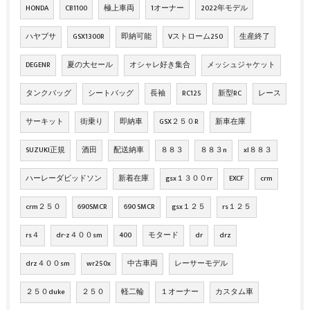
HONDA
CB1100
極上車両
1オーナー
2022年モデル
ハヤブサ
GSX1300R
即納可能
Vストローム250
生産終了
DEGENR
夏の大セール
オシャレ好き集合
メッシュジャケット
タンクバッグ
シートバッグ
長袖
RC125
新型RC
レース
サーキット
街乗り
即納車
GSX２５０R
新車在庫
SUZUKI正規
酒田
配送納車
８８３
８８３n
xl８８３
ハーレーダビッドソン
新着在庫
gsx１３００rr
EXCF
crm
crm２５０
690SMCR
690 SMCR
gsx１２５
rs１２５
rs４
dr-z４００sm
400
モタード
dr
drz
drz４００sm
wr250x
中古車両
レーサーモデル
２５０duke
２５０
軽二輪
１オーナー
カスタム車