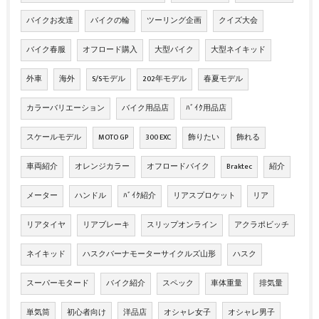
バイクお友達
バイクの輪
ツーリング企画
クイズ大会
バイク春服
オフロード購入
大型バイク
大型ネイキッド
外車
海外
S/Sモデル
202年モデル
春夏モデル
カラーバリエーション
バイク用品店
ﾊﾞｲｸ用品店
スケールモデル
MOTO GP
300 EXC
飾りたい
飾れる
車両紹介
オレンジカラー
オフロードバイク
Braktec
紹介
メーター
ハンドル
ﾊﾞｲｸ紹介
リアスプロケット
リア
リアタイヤ
リアブレーキ
スリップオンライン
アクラポビッチ
ネイキッド
ハスクバーナモーターサイクルズ山形
ハスク
スーパーモタード
バイク紹介
スペック
車体重量
排気量
単気筒
初心者向け
洋品店
オシャレ女子
オシャレ男子