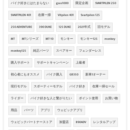
バイク好きにはたまらない
gsxs1000
限定企画
SVARTPILEN 250
SVARTPILEN 401
在庫一掃
Vitpilen 401
Svartpilen 125
250 ADVENTURE
390 DUKE
125 DUKE
2021年式
旧モデル
MT
MTシリーズ
MT-10
モンキー
モンキー125
monkey
monkey125
純正パーツ
スペアキー
フェンダーレス
購入サポート
サポートキャンペーン
上級者
初心者にもオススメ
バイク購入
GB350
新車1オーナー
現行モデル
スポーティーモデル
バイク好き
在庫一掃セール
ライダー
バイク好きな人と繋がりたい
ポイント使用
お買い物
用品
パーツ
アプリ
ウェビックアプリ
ウェビックパートナーストア
加盟店
890ADV
レンタルアップ