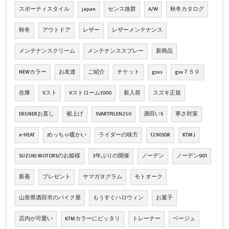
スポーティスタイル
japan
センス抜群
A/W
秋冬カタログ
秋冬
アウトドア
レザー
レザーメンテナンス
メンテナンスクリーム
メンテナンススプレー
新商品
NEWカラー
お友達
ご紹介
チケット
gsxs
gsx７５０
在庫
Vスト
Vストローム1000
新入荷
スズキ正規
DEGNERお直し
裾上げ
SVARTPILEN250
酒田いS
寒さ対策
e-HEAT
めっちゃ暖かい
ライダーの味方
1290SDR
KTM J
SUZUKI MOTORSのお姫様
3年ぶりの開催
ノーデン
ノーデン901
新着
プレゼント
ヤマガタグラム
モトオーク
山形県酒田市のバイク屋
もうすぐハロウィン
お菓子
店内が可愛い
KTMカラーにピッタリ
トレーナー
ベージュ