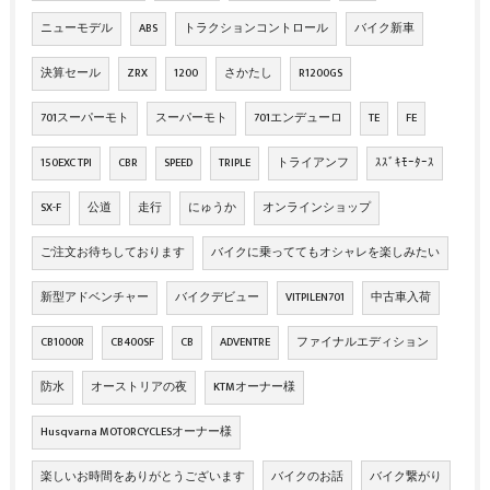
ニューモデル
ABS
トラクションコントロール
バイク新車
決算セール
ZRX
1200
さかたし
R1200GS
701スーパーモト
スーパーモト
701エンデューロ
TE
FE
150EXC TPI
CBR
SPEED
TRIPLE
トライアンフ
ｽｽﾞｷﾓｰﾀｰｽ
SX-F
公道
走行
にゅうか
オンラインショップ
ご注文お待ちしております
バイクに乗っててもオシャレを楽しみたい
新型アドベンチャー
バイクデビュー
VITPILEN701
中古車入荷
CB1000R
CB400SF
CB
ADVENTRE
ファイナルエディション
防水
オーストリアの夜
KTMオーナー様
Husqvarna MOTORCYCLESオーナー様
楽しいお時間をありがとうございます
バイクのお話
バイク繋がり