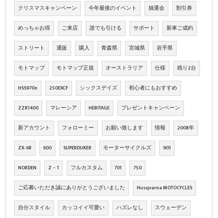
クリスマスキャンペーン
今年最後のイベント
抽選会
割引券
めっちゃお得
ご来店
誰でも引ける
サポート
新車ご成約
ストリート
通販
購入
青森県
宮城県
岩手県
モトマップ
モトマップ正規
オーストラリア
仕様
残り2台
HSS970n
250EXCF
シックスデイズ
初心者にもおすすめ
ZZR1400
マレーシア
HERITAGE
プレゼントキャンペーン
新アカウント
フォローミー
お願い致します
情報
2008年
ZX‐6R
600
SUPERDUKER
モーターサイクルズ
901
NORDEN
Z－1
フルカスタム
701
750
ご応募いただき誠にありがとうございました
Husqvarna MOTOCYCLES
自分スタイル
カッコイイ可愛い
ハズレなし
スウェーデン