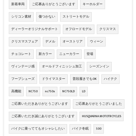
新着車両
ご応募ありがとうございます
キーホルダー
シリコン素材
傷つかない
ストリートモデル
ディーラーオリジナルサポート
オフロードモデル
クリスマス
クリスマスフェア
デメル
オーストリア
ウィーン
チョコレート
新カラー
ニューカラー
登場
ヴィンテージ感
オールドフィニッシュ加工
シーズンイン
フープシューズ
ドライマスター
普段履きでもOK
ハイテク
高機能
NC750
nc750x
NC750LD
LD
ご応募いただきありがとうございます
ご応募ありがとうございました
ご応募いただき誠にありがとうございます
HUSQVARNA MOTOTRCYCLES
バイクに乗っててもオシャレしたい
バイク冬眠
500