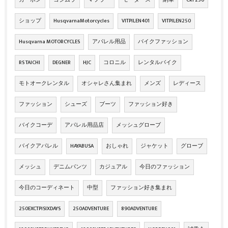
ショップ
HusqvarnaMotorcycles
VITPILEN401
VITPILEN250
Husqvarna MOTORCYCLES
アパレル用品
バイクファッション
RS TAICHI
DEGNER
HJC
コロニル
レンタルバイク
モトオークレンタル
オシャレさん集まれ
メンズ
レディース
ファッション
シューズ
ブーツ
ファッション好き
バイクコーデ
アパレル用品店
メッシュグローブ
バイクアパレル
HAYABUSA
おしゃれ
ジャケット
グローブ
メッシュ
デニムパンツ
カジュアル
今日のファッション
今日のコーディネート
中型
ファッション好き集まれ
250EXCTPISIXDAYS
250ADVENTURE
890ADVENTURE