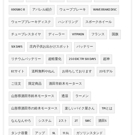
690SMC-R
アパレル紹介
ウェーブブレーキ
WAVE BRAKE DISC
ウェーブブレーキディスク
ハンドリング
スポークホイール
チューブレスタイヤ
ディ―ラー
VITPIKEN
フランス
国旗
SIX DAYS
庄内子供お出かけスポット
バッテリー
リチウムバッテリー
超軽量化
250 EXC TPI SIX DAYS
超神
ECサイト
送料無料やねん
お待ちしております
23モデル
ご注文
限定商品
酒田市鈴木モータース
山形県酒田市鈴木モータース
透湿
ラーメン
山形県酒田市の鈴木モータース
楽しいバイク屋さん
TPIとは
なんなんやろ
システム
2スト
2T
SMC
酒田S
タンク容量
アップ
9L
11.5L
ガソリンスタンド