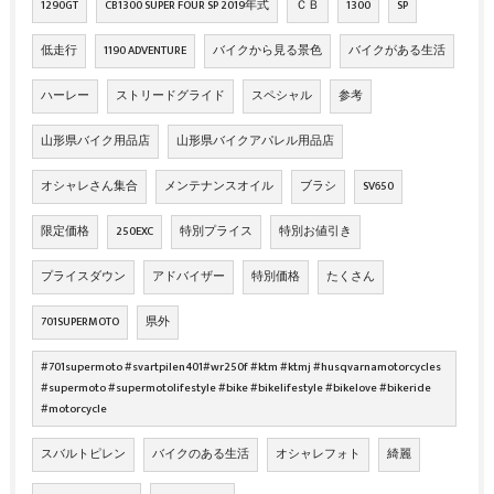
1290GT
CB1300 SUPER FOUR SP 2019年式
ＣＢ
1300
SP
低走行
1190 ADVENTURE
バイクから見る景色
バイクがある生活
ハーレー
ストリードグライド
スペシャル
参考
山形県バイク用品店
山形県バイクアパレル用品店
オシャレさん集合
メンテナンスオイル
ブラシ
SV650
限定価格
250EXC
特別プライス
特別お値引き
プライスダウン
アドバイザー
特別価格
たくさん
701SUPERMOTO
県外
#701supermoto #svartpilen401#wr250f #ktm #ktmj #husqvarnamotorcycles
#supermoto #supermotolifestyle #bike #bikelifestyle #bikelove #bikeride
#motorcycle
スバルトピレン
バイクのある生活
オシャレフォト
綺麗