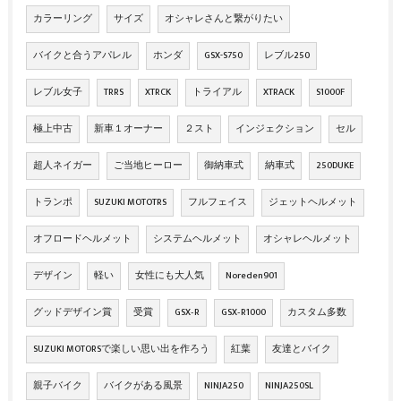
カラーリング
サイズ
オシャレさんと繋がりたい
バイクと合うアパレル
ホンダ
GSX-S750
レブル250
レブル女子
TRRS
XTRCK
トライアル
XTRACK
S1000F
極上中古
新車１オーナー
２スト
インジェクション
セル
超人ネイガー
ご当地ヒーロー
御納車式
納車式
250DUKE
トランポ
SUZUKI MOTOTRS
フルフェイス
ジェットヘルメット
オフロードヘルメット
システムヘルメット
オシャレヘルメット
デザイン
軽い
女性にも大人気
Noreden901
グッドデザイン賞
受賞
GSX‐R
GSX‐R1000
カスタム多数
SUZUKI MOTORSで楽しい思い出を作ろう
紅葉
友達とバイク
親子バイク
バイクがある風景
NINJA250
NINJA250SL