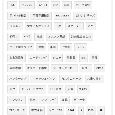
日本
ジャパン
YZF-R3
202
あり
パーツ福袋
アパレル福袋
車種専用福袋
890 DUKE R
ピレンシリーズ
ジョルノ
女性にもオススメ
上品
スクーター
R125
初売り
ﾊﾞｲｸ
福袋
オススメ商品
詰め込みました
バイク屋スタッフ
保険
車両
ご契約
ライン
お友達追加
コーティング
ETC2.0
車載器
ETC
車種
車種専用
オフロード福袋
ツーリングセロー
セロー
CT125
ハンターカブ
キャッシュバック
カスタムパーツ
お乗り換え
カブ
スーパーカブプロ
ビジネス
人気
XL883L
オプション
独自
スプリング
参戦
ディーラ
YZFシリーズ
中古車輌
セロー250
250R
S
1000
RR