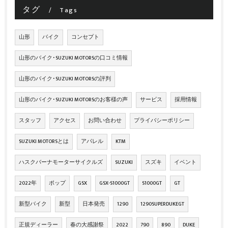
タグ
Tags
山形
バイク
コンセプト
山形のバイク･SUZUKI MOTORSの口コミ情報
山形のバイク･SUZUKI MOTORSの評判
山形のバイク･SUZUKI MOTORSのお客様の声
サービス
採用情報
スタッフ
アクセス
お問い合わせ
プライバシーポリシー
SUZUKI MOTORSとは
アパレル
KTM
ハスクバーナモーターサイクルズ
SUZUKI
スズキ
イベント
2022年
ポップ
GSX
GSX-S1000GT
S1000GT
GT
新型バイク
新型
日本発売
1290
1290SUPERDUKEGT
正規ディーラー
春の大感謝祭
2022
790
890
DUKE