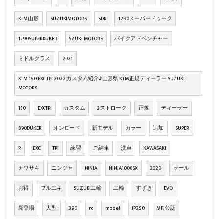
KTM山形
SUZUKIMOTORS
SDR
1290スーパードゥーク
1290SUPERDUKER
SZUKI MOTORS
バイクアドベンチャー
ミドルクラス
2021
KTM 150 EXC TPI 2022 カスタム紹介♪山形県 KTM正規ディーラー SUZUKI
MOTORS
150
EXCTPI
カスタム
2ストローク
正規
ディーラー
890DUKER
オンロード
新モデル
カラー
追加
SUPER
R
EXC
TPI
練習
ご納車
洗車
KAWASAKI
カワサキ
ニンジャ
NINJA
NINJA1000SX
2020
セール
お得
フルエキ
SUZUKI二輪
二輪
すずき
EVO
新登場
大型
390
rc
model
JP250
MFJ公認