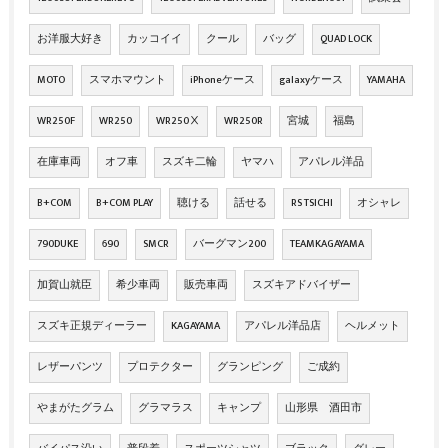
お洋服大好き
カッコイイ
クール
バッグ
QUAD LOCK
MOTO
スマホマウント
iPhoneケース
galaxyケース
YAMAHA
WR250F
WR250
WR250Ⅹ
WR250R
宮城
福島
在庫車両
オフ車
スズキ二輪
ヤマハ
アパレル洋品
B+COM
B+COM PLAY
聴ける
話せる
RS TSICHI
オシャレ
790DUKE
690
SMCR
バーグマン200
TEAMKAGAYAMA
加賀山就臣
希少車両
販売車両
スズキアドバイザー
スズキ正規ディーラー
KAGAYAMA
アパレル洋品店
ヘルメット
レザーパンツ
プロテクター
グランピング
ご成約
やまがたグラム
グラマラス
キャンプ
山形県 酒田市