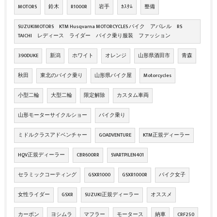
MOTORS
鈴木
R1000R
岩手
ｶｽﾀﾑ
整備
SUZUKIMOTORS KTM Husqvarna MOTORCYCLES バイク アパレル RS
TAICHI レディース ライダー バイク乗り服装 ファッション
390DUKE
新潟
ホワイト
オレンジ
山形県酒田市
青森
秋田
東北のバイク乗り
山形県バイク屋
Motorcycles
小型二輪
大型二輪
限定解除
カスタム車両
山形モーターサイクルショー
バイク乗り
ミドルクラスアドベンチャー
GOADVENTURE
KTM正規ディーラー
HQV正規ディーラー
CBR600RR
SVARTPILEN401
セラミックコーティング
GSXR1000
GSXR1000R
バイク女子
女性ライダー
GSXR
SUZUKI正規ディーラー
オススメ
カーボン
ヨシムラ
マフラー
モータース
納車
CRF250