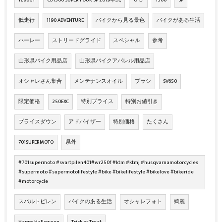
低走行
1190 ADVENTURE
バイクから見る景色
バイクがある生活
ハーレー
ストリードグライド
スペシャル
参考
山形県バイク用品店
山形県バイクアパレル用品店
オシャレさん集合
メンテナンスオイル
ブラシ
SV650
限定価格
250EXC
特別プライス
特別お値引き
プライスダウン
アドバイザー
特別価格
たくさん
701SUPERMOTO
県外
#701supermoto #svartpilen401#wr250f #ktm #ktmj #husqvarnamotorcycles
#supermoto #supermotolifestyle #bike #bikelifestyle #bikelove #bikeride
#motorcycle
スバルトピレン
バイクのある生活
オシャレフォト
綺麗
Happy Halloween
Trick or Treat