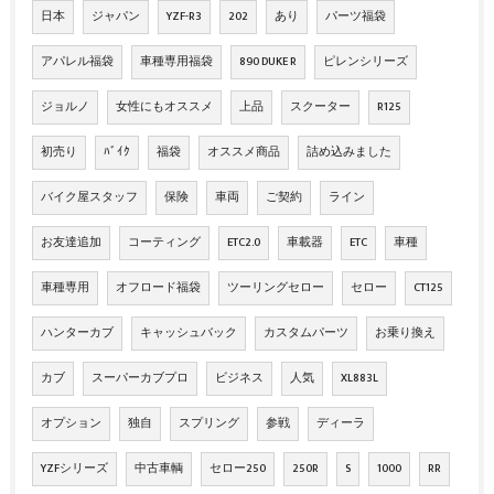
日本
ジャパン
YZF-R3
202
あり
パーツ福袋
アパレル福袋
車種専用福袋
890 DUKE R
ピレンシリーズ
ジョルノ
女性にもオススメ
上品
スクーター
R125
初売り
ﾊﾞｲｸ
福袋
オススメ商品
詰め込みました
バイク屋スタッフ
保険
車両
ご契約
ライン
お友達追加
コーティング
ETC2.0
車載器
ETC
車種
車種専用
オフロード福袋
ツーリングセロー
セロー
CT125
ハンターカブ
キャッシュバック
カスタムパーツ
お乗り換え
カブ
スーパーカブプロ
ビジネス
人気
XL883L
オプション
独自
スプリング
参戦
ディーラ
YZFシリーズ
中古車輌
セロー250
250R
S
1000
RR