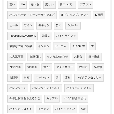
安い
110
遊べる
楽しい
新エンジン
ブラウン
ハスクバーナ ・モーターサイクルズ
オプションプレゼント
12万円
ビール
ワイン
冬キャン
焚火
シルバー
1290SUPERADVENTURE
素敵な
バイクライフを
素敵なご縁に感謝
インカム
ビーコム
B+COM 6X
6X
大人気商品
在庫切れ
インカムGETだぜ
お得な
乗り換え
ZRX1200R
VF1000R
W650
アクセサリー
秋田市
福島県
お財布
財布
ウォレット
楽
便利
バイクアクセサリー
バレンタイン
バレンタインイベント
バイクバレンタイン
今年は何個もらえるかな
カップル
バイク好き集まれ
バイクカッコイイ
イケメン
バイクイケメン
ADV