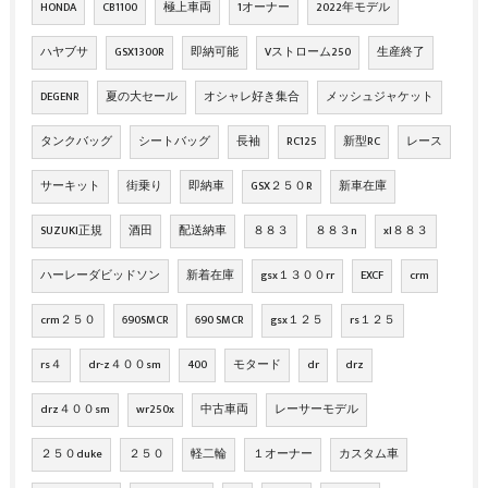
HONDA
CB1100
極上車両
1オーナー
2022年モデル
ハヤブサ
GSX1300R
即納可能
Vストローム250
生産終了
DEGENR
夏の大セール
オシャレ好き集合
メッシュジャケット
タンクバッグ
シートバッグ
長袖
RC125
新型RC
レース
サーキット
街乗り
即納車
GSX２５０R
新車在庫
SUZUKI正規
酒田
配送納車
８８３
８８３n
xl８８３
ハーレーダビッドソン
新着在庫
gsx１３００rr
EXCF
crm
crm２５０
690SMCR
690 SMCR
gsx１２５
rs１２５
rs４
dr-z４００sm
400
モタード
dr
drz
drz４００sm
wr250x
中古車両
レーサーモデル
２５０duke
２５０
軽二輪
１オーナー
カスタム車