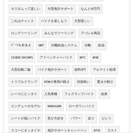
カスタムって楽しい
大型免許サポート
なんと10万円
これはチャンス
バイクを楽しもう
大型楽しい
ロングツーリング
みんなでツーリング
アパレル商品
ﾊﾟｰﾂもあるよ
SMT
分離給油システム
分離
給油
250EXC SIX DAYS
アドベンチャーバイク
MTC
MSR
大型自動二輪
バイク免許サポート
送料0円
アルマイト処理
トリプルクランプ
KTMの車両の軽さ
何故軽い
驚きの軽さ
レースにピッタリ
人気車種
フォグランプバイク
由来
エンデューロモデル
YAMAGATA
ローダウンバイク
シートが低いバイク
音が大好き
パワー
走り
ピレリ
スコーピオンタイヤ
免許サポートキャンペーン
KTＭ
ラスト