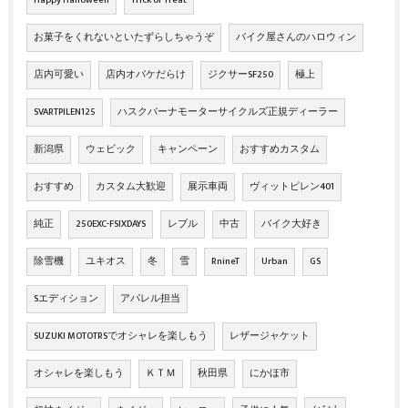
お菓子をくれないといたずらしちゃうぞ
バイク屋さんのハロウィン
店内可愛い
店内オバケだらけ
ジクサーSF250
極上
SVARTPILEN125
ハスクバーナモーターサイクルズ正規ディーラー
新潟県
ウェビック
キャンペーン
おすすめカスタム
おすすめ
カスタム大歓迎
展示車両
ヴィットピレン401
純正
250EXC-FSIXDAYS
レブル
中古
バイク大好き
除雪機
ユキオス
冬
雪
RnineT
Urban
GS
Sエディション
アパレル担当
SUZUKI MOTOTRSでオシャレを楽しもう
レザージャケット
オシャレを楽しもう
ＫＴＭ
秋田県
にかほ市