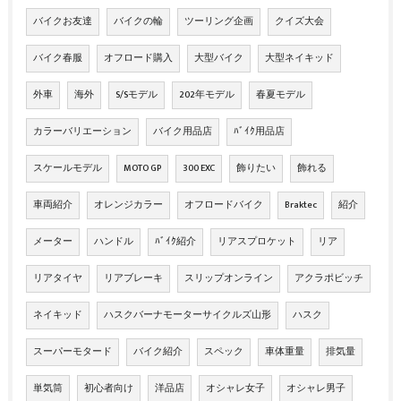
バイクお友達
バイクの輪
ツーリング企画
クイズ大会
バイク春服
オフロード購入
大型バイク
大型ネイキッド
外車
海外
S/Sモデル
202年モデル
春夏モデル
カラーバリエーション
バイク用品店
ﾊﾞｲｸ用品店
スケールモデル
MOTO GP
300 EXC
飾りたい
飾れる
車両紹介
オレンジカラー
オフロードバイク
Braktec
紹介
メーター
ハンドル
ﾊﾞｲｸ紹介
リアスプロケット
リア
リアタイヤ
リアブレーキ
スリップオンライン
アクラポビッチ
ネイキッド
ハスクバーナモーターサイクルズ山形
ハスク
スーパーモタード
バイク紹介
スペック
車体重量
排気量
単気筒
初心者向け
洋品店
オシャレ女子
オシャレ男子