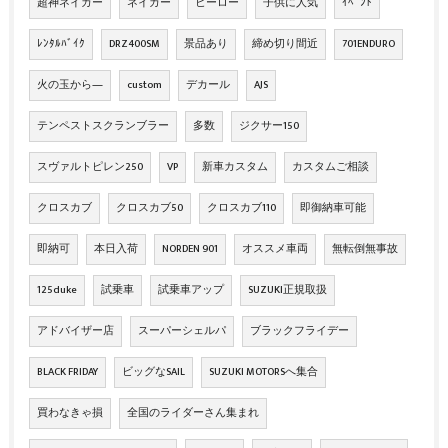
超神ネイガー
ネイガー
ヒーロー
子供に人気
ｲﾍﾞﾝﾄ
ﾚﾝﾀﾙﾊﾞｲｸ
DRZ400SM
景品あり
締め切り間近
701ENDURO
火の玉から―
custom
デカール
AJS
テンペストスクランブラー
多数
ジクサー150
スヴァルトピレン250
VP
新車カスタム
カスタムご相談
クロスカブ
クロスカブ50
クロスカブ110
即御納車可能
即納可
本日入荷
NORDEN 901
オススメ車両
無転倒無事故
125duke
試乗車
試乗車アップ
SUZUKI正規取扱
アドバイザー店
スーパーシェルパ
ブラックフライデー
BLACK FRIDAY
ビッグなSAIL
SUZUKI MOTORSへ集合
買わなきゃ損
全国のライダーさん集まれ