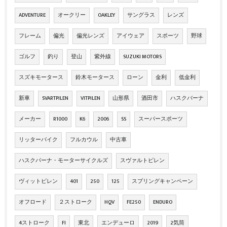
ADVENTURE
オークリー
OAKLEY
サングラス
レンズ
フレーム
偏光
偏光レンズ
アイウェア
スポーツ
野球
ゴルフ
釣り
登山
紫外線
SUZUKI MOTORS
スズキモータース
鈴木モータース
ローン
金利
低金利
新車
SVARTPILEN
VITPILEN
山形県
酒田市
ハスクバーナ
メーカー
R1000
K6
2006
SS
スーパースポーツ
リッターバイク
フルカウル
中古車
ハスクバーナ・モーターサイクルズ
スヴァルトピレン
ヴィットピレン
401
250
125
スプリングキャンペーン
オフロード
２ストローク
HQV
FE250
ENDURO
4ストローク
FI
東北
エンデューロ
2019
2気筒