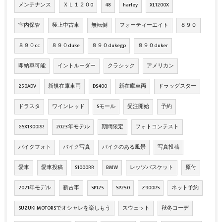
メンテナンス
ＸＬ１２０0
48
harley
XL1200X
室内保管
極上中古車
無転倒
フォーティーエイト
８９０
８９０cc
８９０duke
８９０dukegp
８９０duker
即納車可能
イントルーダー
クラシック
アメリカン
250ADV
新規在庫車両
DS400
新在庫車両
ドラッグスター
ドラスタ
ワインレッド
Sモール
受注開始
予約
GSX1300RR
2023年モデル
期間限定
フォトコンテスト
バイクフォト
バイク写真
バイクのある風景
写真投稿
愛車
愛車投稿
S1000RR
BMW
レッツバスケット
原付
2021年モデル
新古車
SP125
SP250
Z900RS
ネット予約
SUZUKI MOTORSでオシャレを楽しもう
スウェット
秋冬コーデ