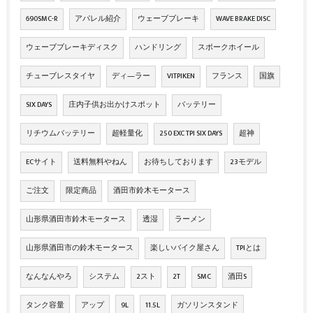
690SMC-R
アパレル紹介
ウェーブブレーキ
WAVE BRAKE DISC
ウェーブブレーキディスク
ハンドリング
スポークホイール
チューブレスタイヤ
ディ―ラー
VITPIKEN
フランス
国旗
SIX DAYS
庄内子供お出かけスポット
バッテリー
リチウムバッテリー
超軽量化
250 EXC TPI SIX DAYS
超神
ECサイト
送料無料やねん
お待ちしております
23モデル
ご注文
限定商品
酒田市鈴木モータース
山形県酒田市鈴木モータース
透湿
ラーメン
山形県酒田市の鈴木モータース
楽しいバイク屋さん
TPIとは
なんなんやろ
システム
2スト
2T
SMC
酒田S
タンク容量
アップ
9L
11.5L
ガソリンスタンド