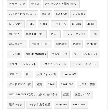
カラーリング
サイズ
オシャレさんと繋がりたい
バイクと合うアパレル
ホンダ
GSX-S750
レブル250
レブル女子
TRRS
XTRCK
トライアル
XTRACK
S1000F
極上中古
新車１オーナー
２スト
インジェクション
セル
超人ネイガー
ご当地ヒーロー
御納車式
納車式
250DUKE
トランポ
SUZUKI MOTOTRS
フルフェイス
ジェットヘルメット
オフロードヘルメット
システムヘルメット
オシャレヘルメット
デザイン
軽い
女性にも大人気
Noreden901
グッドデザイン賞
受賞
GSX‐R
GSX‐R1000
カスタム多数
SUZUKI MOTORSで楽しい思い出を作ろう
紅葉
友達とバイク
親子バイク
バイクがある風景
NINJA250
NINJA250SL