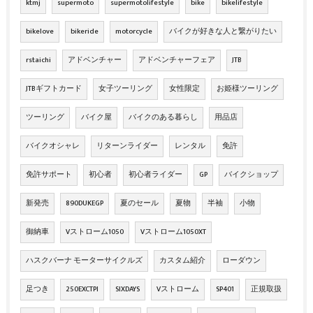
ktmj
supermoto
supermotolifestyle
bike
bikelifestyle
bikelove
bikeride
motorcycle
バイクが好きな人と繋がりたい
rstaichi
アドベンチャー
アドベンチャーフェア
JTB
JTBギフトカード
女子ツーリング
女性限定
お姫様ツーリング
ツーリング
バイク屋
バイクのある暮らし
用品店
バイクオシャレ
リターンライダー
レンタル
免許
免許サポート
初心者
初心者ライダー
GP
バイクショップ
新発売
890DUKEGP
夏のセール
夏物
半袖
小物
御納車
Vストローム1050
Vストローム1050XT
ハスクバーナ モーターサイクルズ
カスタム紹介
ローダウン
足つき
250EXCTPI
SIXDAYS
Vストローム
SP401
正規取扱