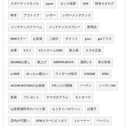
スポーティスタイル
japan
センス抜群
A/W
秋冬カタログ
秋冬
アウトドア
レザー
レザーメンテナンス
メンテナンスクリーム
メンテナンススプレー
新商品
NEWカラー
お友達
ご紹介
チケット
gsxs
gsx７５０
在庫
Vスト
Vストローム1000
新入荷
スズキ正規
DEGNERお直し
裾上げ
SVARTPILEN250
酒田いS
寒さ対策
e-HEAT
めっちゃ暖かい
ライダーの味方
1290SDR
KTM J
SUZUKI MOTORSのお姫様
3年ぶりの開催
ノーデン
ノーデン901
新着
プレゼント
ヤマガタグラム
モトオーク
山形県酒田市のバイク屋
もうすぐハロウィン
お菓子
店内が可愛い
KTMカラーにピッタリ
トレーナー
ベージュ