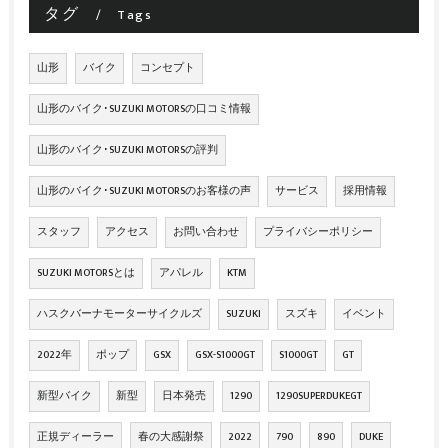
タグ
Tags
山形
バイク
コンセプト
山形のバイク･SUZUKI MOTORSの口コミ情報
山形のバイク･SUZUKI MOTORSの評判
山形のバイク･SUZUKI MOTORSのお客様の声
サービス
採用情報
スタッフ
アクセス
お問い合わせ
プライバシーポリシー
SUZUKI MOTORSとは
アパレル
KTM
ハスクバーナモーターサイクルズ
SUZUKI
スズキ
イベント
2022年
ポップ
GSX
GSX-S1000GT
S1000GT
GT
新型バイク
新型
日本発売
1290
1290SUPERDUKEGT
正規ディーラー
春の大感謝祭
2022
790
890
DUKE