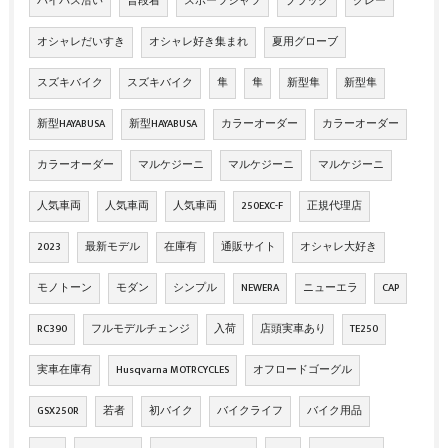
バイパス沿い
普段着
スポーツシャツ
ブラック
グレー
オシャレだいすき
オシャレ好き集まれ
夏用グローブ
スズキバイク
スズキバイク
隼
隼
新型隼
新型隼
新型HAYABUSA
新型HAYABUSA
カラーオーダー
カラーオーダー
カラーオーダー
マルケジーニ
マルケジーニ
マルケジーニ
人気車両
人気車両
人気車両
250EXC-F
正規代理店
2023
最新モデル
在庫有
通販サイト
オシャレ大好き
モノトーン
モダン
シンプル
NEWERA
ニューエラ
CAP
RC390
フルモデルチェンジ
入荷
店頭実車あり
TE250
実車在庫有
Husqvarna MOTRCYCLES
オフロードゴーグル
GSX250R
若者
初バイク
バイクライフ
バイク用品