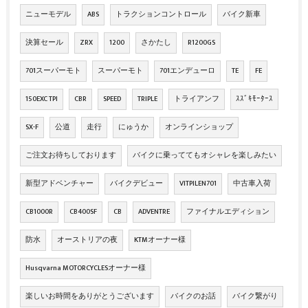
ニューモデル
ABS
トラクションコントロール
バイク新車
決算セール
ZRX
1200
さかたし
R1200GS
701スーパーモト
スーパーモト
701エンデューロ
TE
FE
150EXC TPI
CBR
SPEED
TRIPLE
トライアンフ
ｽｽﾞｷﾓｰﾀｰｽ
SX-F
公道
走行
にゅうか
オンラインショップ
ご注文お待ちしております
バイクに乗っててもオシャレを楽しみたい
新型アドベンチャー
バイクデビュー
VITPILEN701
中古車入荷
CB1000R
CB400SF
CB
ADVENTRE
ファイナルエディション
防水
オーストリアの夜
KTMオーナー様
Husqvarna MOTORCYCLESオーナー様
楽しいお時間をありがとうございます
バイクのお話
バイク繋がり