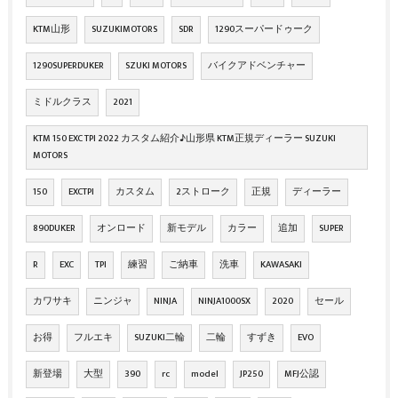
KTM山形
SUZUKIMOTORS
SDR
1290スーパードゥーク
1290SUPERDUKER
SZUKI MOTORS
バイクアドベンチャー
ミドルクラス
2021
KTM 150 EXC TPI 2022 カスタム紹介♪山形県 KTM正規ディーラー SUZUKI
MOTORS
150
EXCTPI
カスタム
2ストローク
正規
ディーラー
890DUKER
オンロード
新モデル
カラー
追加
SUPER
R
EXC
TPI
練習
ご納車
洗車
KAWASAKI
カワサキ
ニンジャ
NINJA
NINJA1000SX
2020
セール
お得
フルエキ
SUZUKI二輪
二輪
すずき
EVO
新登場
大型
390
rc
model
JP250
MFJ公認