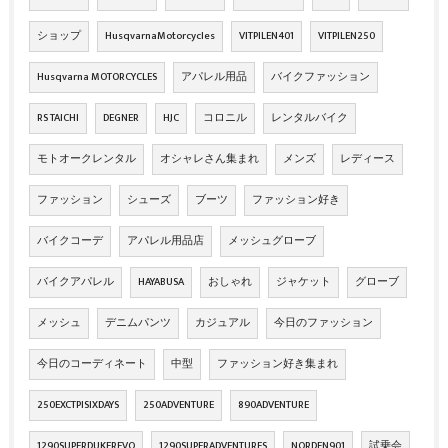
ショップ
HusqvarnaMotorcycles
VITPILEN401
VITPILEN250
Husqvarna MOTORCYCLES
アパレル用品
バイクファッション
RS TAICHI
DEGNER
HJC
コロニル
レンタルバイク
モトオークレンタル
オシャレさん集まれ
メンズ
レディース
ファッション
シューズ
ブーツ
ファッション好き
バイクコーデ
アパレル用品店
メッシュグローブ
バイクアパレル
HAYABUSA
おしゃれ
ジャケット
グローブ
メッシュ
デニムパンツ
カジュアル
今日のファッション
今日のコーディネート
中型
ファッション好き集まれ
250EXCTPISIXDAYS
250ADVENTURE
890ADVENTURE
1290SUPERDUKEREVO
1290SUPERADVENTURES
NORDEN901
試乗会