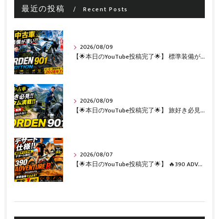
最近の投稿
Recent Posts
2026/08/09
【🌟本日のYouTube投稿完了🌟】 標準装備が凄い!!1オーナー・無転倒の極上中古車🔥 「NORDEN 901 EXPEDITION」が入荷いたしました✨ 【Husqvarna Motorcycles山形】
2026/08/09
【🌟本日のYouTube投稿完了🌟】 旅好き必見🔥!!カスタム満載の極上中古車！ 「NORDEN 901」が入荷いたしました✨【Husqvarna Motorcycles山形】
2026/08/07
【🌟本日のYouTube投稿完了🌟】 🔥390 ADVENTURE R × KTM山形 オリジナルデカール仕様誕生🔥