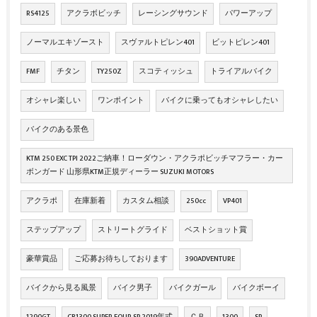
RS4125
アクラボビッチ
レーシングサウンド
パワーアップ
ノーマルエキゾースト
スヴァルトピレン401
ビットピレン401
FMF
チタン
TY250Z
スコティッシュ
トライアルバイク
オシャレ楽しい
ワンポイント
バイクに乗ってもオシャレしたい
バイクのある景色
KTM 250 EXC TPI 2022ご納車！ローダウン・アクラポビッチマフラー・カー
ボンガード 山形県KTM正規ディーラー SUZUKI MOTORS
アクラポ
在庫新着
カスタム相談
250cc
VP401
ステップアップ
ストリートグライド
ベストショット賞
豪華賞品
ご応募お待ちしております
390ADVENTURE
バイクから見る風景
バイク男子
バイクガール
バイクボーイ
1290GT
CB1300 SUPER FOUR SP 2019年式
ＣＢ
1300
SP