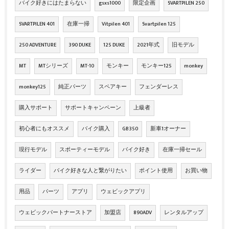
バイク好きにはたまらない
gsxs1000
限定企画
SVARTPILEN 250
SVARTPILEN 401
在庫一掃
Vitpilen 401
Svartpilen 125
250 ADVENTURE
390 DUKE
125 DUKE
2021年式
旧モデル
MT
MTシリーズ
MT-10
モンキー
モンキー125
monkey
monkey125
純正パーツ
スペアキー
フェンダーレス
購入サポート
サポートキャンペーン
上級者
初心者にもオススメ
バイク購入
GB350
新車1オーナー
現行モデル
スポーティーモデル
バイク好き
在庫一掃セール
ライダー
バイク好きな人と繋がりたい
ポイント使用
お買い物
用品
パーツ
アプリ
ウェビックアプリ
ウェビックパートナーストア
加盟店
890ADV
レンタルアップ