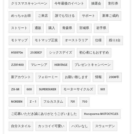
クリスマスキャンペーン
今年最後のイベント
抽選会
割引券
めっちゃお得
ご来店
誰でも引ける
サポート
新車ご成約
ストリート
通販
購入
青森県
宮城県
岩手県
モトマップ
モトマップ正規
オーストラリア
仕様
残り2台
HSS970n
250EXCF
シックスデイズ
初心者にもおすすめ
ZZR1400
マレーシア
HERITAGE
プレゼントキャンペーン
新アカウント
フォローミー
お願い致します
情報
2008年
ZX‐6R
600
SUPERDUKER
モーターサイクルズ
901
NORDEN
Z－1
フルカスタム
701
750
ご応募いただき誠にありがとうございました
Husqvarna MOTOCYCLES
自分スタイル
カッコイイ可愛い
ハズレなし
スウェーデン