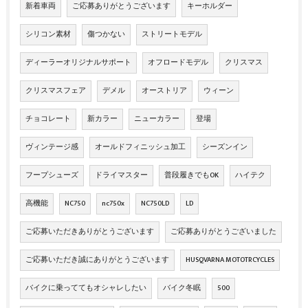
新着車両
ご応募ありがとうございます
キーホルダー
シリコン素材
傷つかない
ストリートモデル
ディーラーオリジナルサポート
オフロードモデル
クリスマス
クリスマスフェア
デメル
オーストリア
ウィーン
チョコレート
新カラー
ニューカラー
登場
ヴィンテージ感
オールドフィニッシュ加工
シーズンイン
フープシューズ
ドライマスター
普段履きでもOK
ハイテク
高機能
NC750
nc750x
NC750LD
LD
ご応募いただきありがとうございます
ご応募ありがとうございました
ご応募いただき誠にありがとうございます
HUSQVARNA MOTOTRCYCLES
バイクに乗っててもオシャレしたい
バイク冬眠
500